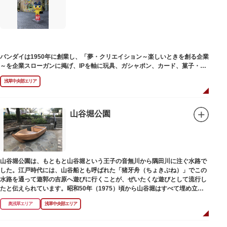
塚の上には板碑が祀られています。この板碑には「弘安十一年戊子五月二十
二日孝子敬白」と刻まれており、区内でも古いものです。しかし妙亀塚と板
碑との関係は、明らかではありません。
なお、隅田川の対岸、木母寺（墨田区堤通）境内には梅若にちなむ梅若塚
（都旧跡）があり、この妙亀塚と相対するものと考えられています。
バンダイは1950年に創業し、「夢・クリエイション～楽しいときを創る企業
～を企業スローガンに掲げ、IPを軸に玩具、ガシャポン、カード、菓子・食
品・食玩、アパレル、日用雑貨など、お客さまの身近で楽しんでいただける
浅草中央部エリア
エンターテインメントをお届けしています。
山谷堀公園
山谷堀公園は、もともと山谷堀という王子の音無川から隅田川に注ぐ水路で
した。江戸時代には、山谷船とも呼ばれた「猪牙舟（ちょきぶね）」でこの
水路を通って遊郭の吉原へ遊びに行くことが、ぜいたくな遊びとして流行し
たと伝えられています。昭和50年（1975）頃から山谷堀はすべて埋め立て
られて暗渠となり、細長い公園として生まれ変わりました。山谷堀公園に
奥浅草エリア
浅草中央部エリア
は、猪牙舟についての説明板も設置されています。