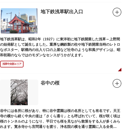
地下鉄浅草駅出入口
地下鉄浅草駅は、昭和2年（1927）に東洋初に地下鉄開業した浅草～上野間
の始発駅として誕生しました。重厚な鋼鉄製の柱や地下鉄開業当時のレトロ
なポスター、駅構内の出入り口の上屋など社寺のような和風デザインは、昭
和初期のならではのモダンなセンスがうかがえます。
浅草中央部エリア
谷中の桜
谷中には各所に桜があり、特に谷中霊園は桜の名所としても有名です。天王
寺の横から続く中央の道は「さくら通り」とも呼ばれていて、桜が咲く頃は
桜のトンネルのようになり、平日でも桜を見ながら散策をする人が多くみら
れます。寛永寺から言問通りを渡り、浄名院の横を通り霊園に入る全長