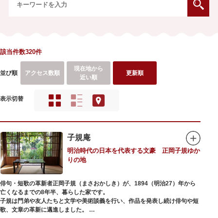
該当件数320件
現在地から
並び順
アクセス数順
更新順
近い順
表示切替
子規庵
明治時代の日本を代表する文豪 正岡子規ゆか
りの地
俳句・短歌の革新者正岡子規（まさおかしき）が、1894（明治27）年から
亡くなるまでの8年半、暮らした家です。
子規は門弟や友人たちと文学や美術談義を行い、作品を発表し続け俳句や短
歌、文章の革新に邁進しました。