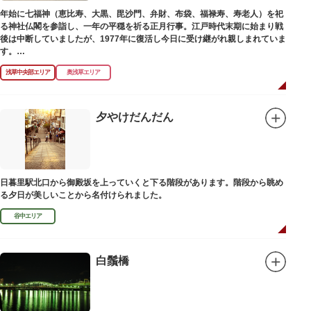
年始に七福神（恵比寿、大黒、毘沙門、弁財、布袋、福禄寿、寿老人）を祀
る神社仏閣を参詣し、一年の平穏を祈る正月行事。江戸時代末期に始まり戦
後は中断していましたが、1977年に復活し今日に受け継がれ親しまれていま
す。
浅草中央部エリア
奥浅草エリア
浅草名所七福神の特徴は福禄寿、寿老人が2社ずつあり、巡る社寺が9ヶ所あ
るところ。九は数の究み、鳩と言う字にも使われていて、鳩は「集まる」と
いう縁起の良い意味を持つ故事に由来しているそうです。福笹に各社寺の福
絵馬をつけ、色紙・福絵に御朱印をいただきながら巡拝しましょう。
夕やけだんだん
江戸文化発祥の地といわれる浅草には、観音様の境内を中心として広く各所
に名所・旧跡があります。七福神をめぐる途中、これらの名跡も訪ねながら
江戸文化の面影を偲んでみてはいかがでしょうか。
御利益にあやかりながらの散策は、福徳と心の安らぎを与えてくれることで
日暮里駅北口から御殿坂を上っていくと下る階段があります。階段から眺め
しょう。
る夕日が美しいことから名付けられました。
谷中エリア
白鬚橋