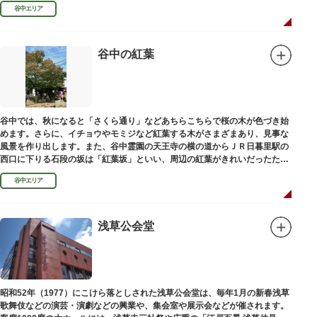
100mの桜並木や、霊園内に点在する大木なども見事です。
谷中エリア
谷中の紅葉
谷中では、秋になると「さくら通り」などあちらこちらで桜の木が色づき始
めます。さらに、イチョウやモミジなど紅葉する木がさまざまあり、見事な
風景を作り出します。また、谷中霊園の天王寺の横の道からＪＲ日暮里駅の
西口に下りる石段の坂は「紅葉坂」といい、周辺の紅葉がきれいだったため
このように命名されたという説があります。
谷中エリア
浅草公会堂
昭和52年（1977）にこけら落としされた浅草公会堂は、毎年1月の新春浅草
歌舞伎などの演芸・演劇などの興業や、集会室や展示会などが催されます。