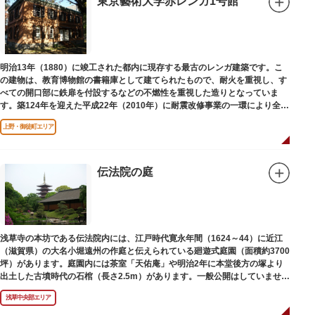
東京藝術大学赤レンガ1号館
明治13年（1880）に竣工された都内に現存する最古のレンガ建築です。こ
の建物は、教育博物館の書籍庫として建てられたもので、耐火を重視し、す
べての開口部に鉄扉を付設するなどの不燃性を重視した造りとなっていま
す。築124年を迎えた平成22年（2010年）に耐震改修事業の一環により全面
改修が施されました。
上野・御徒町エリア
伝法院の庭
浅草寺の本坊である伝法院内には、江戸時代寛永年間（1624～44）に近江
（滋賀県）の大名小堀遠州の作庭と伝えられている廻遊式庭園（面積約3700
坪）があります。庭園内には茶室「天佑庵」や明治2年に本堂後方の塚より
出土した古墳時代の石棺（長さ2.5m）があります。一般公開はしていません
が、不定期で特別公開されることがあります。
浅草中央部エリア