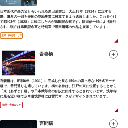
日本近代洋画の父ともいわれる黒田清輝は、大正13年（1924）に没する
際、遺産の一部を美術の奨励事業に役立てるよう遺言しました。これをうけ
て昭和3年（1928）に竣工したのが黒田記念館です。岡田信一郎により設計
され、現在は黒田記念室と特別室で黒田清輝の作品を展示しています。
上野・御徒町エリア
吾妻橋
吾妻橋は、昭和6年（1931）に完成した長さ150mの真っ赤な上路式アーチ
橋で、雷門通りを通しています。橋の名称は、江戸の東に位置することから
「東（あずま）橋」や日本武尊命の伝説に由来するとされています。浅草寺
に最も近い橋で歩車道境界柵には雷門マークがデザインされています。
浅草中央部エリア
言問橋