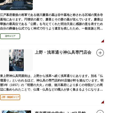
江戸幕府最後の将軍である徳川慶喜の墓は谷中墓地と称される区域の寛永寺
墓地にあります。円墳状の墓で、慶喜とその妻の墓が並んでいます。慶喜は
華族の最高位である「公爵」を与えてくれた明治天皇に感謝の意を表すため
自分の葬儀を仏式でなく神式で行うよう遺言を残したため、一般皇族と同じ
ような円墳が建てられました。
谷中エリア
上野・浅草通り神仏具専門店会
東上野神仏具問屋街は、上野から浅草へ続く浅草通りにあります。別名「仏
壇通り」といわれるほど、神仏具の専門店約60店舗が軒を連ねています。明
暦3年（1657）の「明暦の大火」の後、徳川幕府により多くの寺院がこの周
辺に集められたことで、仏壇・仏具などの職人が多く集まるようになりまし
た。
上野・御徒町エリア