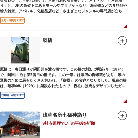
を連ねる「アメ横商店街（アメ横商店街連合会）」。メインの「アメ横通
り」と、JRの高架下にあるモールやプラザからなり、海産物などの食料品や
輸入雑貨、アパレル、化粧品店など、さまざまなジャンルの専門店が立ち並
んでいます。活気ある呼び込みが飛び交うなかで、店員さんとの会話も楽し
上野・御徒町エリア
みながら目玉商品や特価品を探せるのが魅力のひとつ。年末の叩き売りは風
物詩にもなっています。
アメ横のはじまりは、物資が底をついた第二次世界大戦後にできた闇市。多
厩橋
くの闇市が的屋の仕切りであったのに対して、アメ横は満州からの復員兵が
共同体となり連合会を結成。出店を統制し、商店街が形成されました。
当時、JR上野駅のすぐ南に発生した闇市は、飴を販売する屋台があったこと
から「アメヤ横丁（飴屋通り）」と呼ばれるように。反対側のJR御徒町付近
厩橋は、春日通りが隅田川を渡る橋です。この橋の創架は明治7年（1874）
には、アメリカ進駐軍の放出物資を販売する店ができたので「アメリカ横丁
で、隅田川では 第6番目の橋です。この一帯には幕府の御米蔵があり、米の
（アメリカ通り）」と呼ばれるようになりました。この2つのエリアが統合
運搬のために馬もたくさん飼われ、「御厩」 の名称となりました。現在の橋
され、今の「アメ横」になったと言われています。
は、昭和4年（1929）に架設されたもので、親柱には馬をデザインしたガラ
ス細工が組み込まれています。
浅草橋・蔵前エリア
浅草名所七福神詣り
9社寺巡拝で1年の平穏を祈願