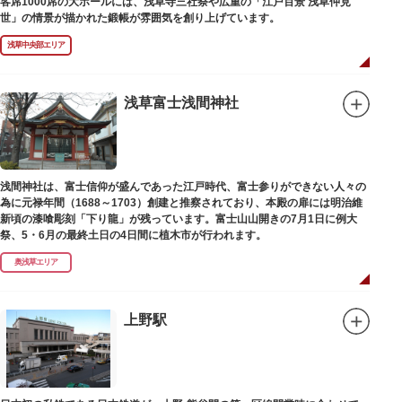
客席1000席の大ホールには、浅草寺三社祭や広重の「江戸百景 浅草仲見
世」の情景が描かれた鍛帳が雰囲気を創り上げています。
浅草中央部エリア
浅草富士浅間神社
浅間神社は、富士信仰が盛んであった江戸時代、富士参りができない人々の
為に元禄年間（1688～1703）創建と推察されており、本殿の扉には明治維
新頃の漆喰彫刻「下り龍」が残っています。富士山山開きの7月1日に例大
祭、5・6月の最終土日の4日間に植木市が行われます。
奥浅草エリア
上野駅