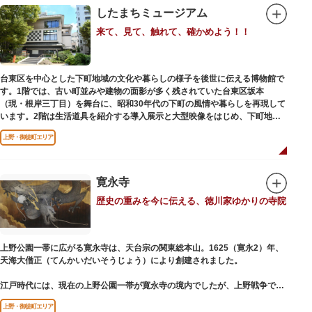
したまちミュージアム
来て、見て、触れて、確かめよう！！
台東区を中心とした下町地域の文化や暮らしの様子を後世に伝える博物館で
す。1階では、古い町並みや建物の面影が多く残されていた台東区坂本
（現・根岸三丁目）を舞台に、昭和30年代の下町の風情や暮らしを再現して
います。2階は生活道具を紹介する導入展示と大型映像をはじめ、下町地域
の歴史や出来事をたどることのできる資料を展示しています。また3階には
上野・御徒町エリア
企画展示室と、道具や玩具を体験し、調べることができるしたまち情報コー
ナーがあります。
寛永寺
歴史の重みを今に伝える、徳川家ゆかりの寺院
上野公園一帯に広がる寛永寺は、天台宗の関東総本山。1625（寛永2）年、
天海大僧正（てんかいだいそうじょう）により創建されました。
江戸時代には、現在の上野公園一帯が寛永寺の境内でしたが、上野戦争でそ
の多くを焼失。現在は根本中堂をはじめ開山堂（両大師）、不忍池辯天堂、
上野・御徒町エリア
上野大仏（パゴダ）、輪王殿などの建造物が上野公園とその周辺に点在して