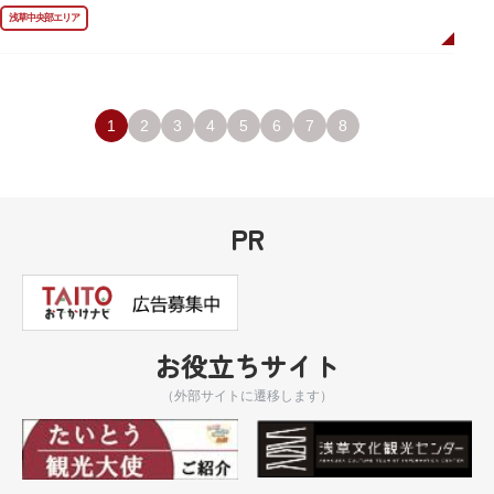
ました。
浅草中央部エリア
描かれているのは、主人公である矢逆一稀、久慈悠、陣内燕太の3人が、か
っぱ橋に封印されていた謎のカッパ型生命体“ケッピ”によって河童の姿に変
身させられた姿です。
設置年月日：令和3年4月13日
1
2
3
4
5
6
7
8
PR
お役立ちサイト
（外部サイトに遷移します）