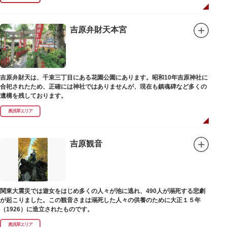
吉原弁財天本宮
吉原弁財天は、千束三丁目にある花園公園にあります。昭和10年吉原神社に
合祀されたため、正確には神社ではありませんが、現在も鎮魂碑など多くの
遺構を残しております。
奥浅草エリア
吉原観音
関東大震災では遊女をはじめ多くの人々が池に逃れ、490人が溺死する悲劇
が起こりました。この観音さまは溺死した人々の供養のために大正１５年
（1926）に造立されたものです。
奥浅草エリア