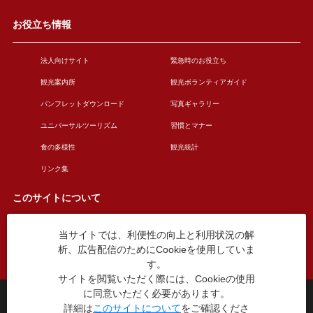
お役立ち情報
法人向けサイト
緊急時のお役立ち
観光案内所
観光ボランティアガイド
パンフレットダウンロード
写真ギャラリー
ユニバーサルツーリズム
習慣とマナー
食の多様性
観光統計
リンク集
このサイトについて
当サイトでは、利便性の向上と利用状況の解
このサイトについて
広告掲載について
析、広告配信のためにCookieを使用していま
お問い合わせ
す。
サイトを閲覧いただく際には、Cookieの使用
に同意いただく必要があります。
台東区役所観光課
詳細は
このサイトについて
をご確認くださ
〒110-8615 東京都台東区東上野4丁目5番6号