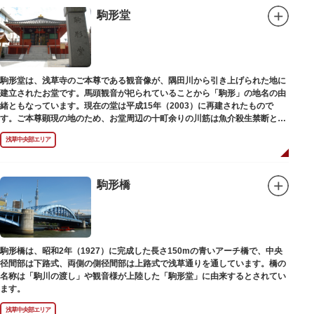
駒形堂
駒形堂は、浅草寺のご本尊である観音像が、隅田川から引き上げられた地に
建立されたお堂です。馬頭観音が祀られていることから「駒形」の地名の由
緒ともなっています。現在の堂は平成15年（2003）に再建されたもので
す。ご本尊顕現の地のため、お堂周辺の十町余りの川筋は魚介殺生禁断とな
り、戒殺碑が建立されました。
浅草中央部エリア
駒形橋
駒形橋は、昭和2年（1927）に完成した長さ150mの青いアーチ橋で、中央
径間部は下路式、両側の側径間部は上路式で浅草通りを通しています。橋の
名称は「駒川の渡し」や観音様が上陸した「駒形堂」に由来するとされてい
ます。
浅草中央部エリア