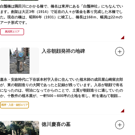
白鬚橋は隅田川にかかる橋で、橋名は東岸にある「白鬚神社」にちなんでい
ます。創架は大正3年（1914）で近在の人々が基金を募り完成した木橋でし
た。現在の橋は、昭和6年（1931）に竣工し、橋長は168ｍ、幅員は22ｍの
アーチ形式です。
奥浅草エリア
入谷朝顔発祥の地碑
嘉永・安政時代に下谷坂本村字入谷に住んでいた植木師の成田屋山崎留次郎
が、東の朝顔造りの大関であったと記録が残っています。入谷が朝顔で有名
になったのは、明治になってからのことで、土質が朝顔造りに適していたの
か、十数件の植木屋が、一軒500～600坪の土地を有し、軒を連ねて朝顔造
りをはじめました。
根岸・入谷・金杉エリア
徳川慶喜の墓