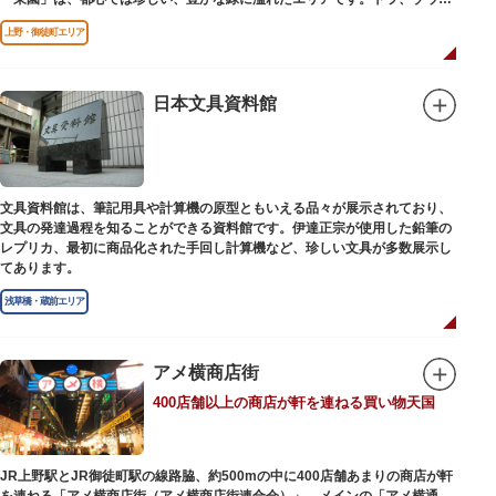
どが住む森エリアや、ホッキョクグマやアザラシが住む海エリアでは、水浴
上野・御徒町エリア
びなど迫力あるシーンが目撃できることもあります。国指定重要文化財の
「旧寛永寺五重塔」や藤堂高虎が建て1878（明治11）年に再建された
「閑々亭」などの歴史的建造物も見どころです。
日本文具資料館
一方「西園」は、蓮の名所としても知られる風光明媚な「不忍池」のほとり
に位置する区域。キリンやサイなどの人気動物をはじめ、アイアイや“動か
ない鳥”として話題のハシビロコウなどユニークな種も見られます。
子ども動物園「すてっぷ」では、小動物を間近で観察することを通じて、命
の大切さや生きものの魅力が学べる体験プログラムが実施されています。
文具資料館は、筆記用具や計算機の原型ともいえる品々が展示されており、
文具の発達過程を知ることができる資料館です。伊達正宗が使用した鉛筆の
歩き疲れたり、お腹が空いてきたら、園内にいくつかあるフードショップで
レプリカ、最初に商品化された手回し計算機など、珍しい文具が多数展示し
休憩しましょう。それぞれのお店で、動物たちをモチーフにした可愛いフー
てあります。
ドやスイーツが食べられます。オリジナルグッズを取り扱うギフトショップ
も必見です。
浅草橋・蔵前エリア
アメ横商店街
400店舗以上の商店が軒を連ねる買い物天国
JR上野駅とJR御徒町駅の線路脇、約500mの中に400店舗あまりの商店が軒