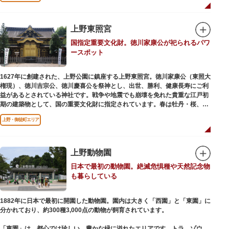
います。戦火を免れた輪王寺門跡御本坊表門、徳川将軍霊廟勅額門など重要
文化財も多く有し、歴史の重みを今に伝える寺院です。
清水観音堂の舞台前に復元された「月の松」は、浮世絵師歌川広重の「名所
上野東照宮
江戸百景」にも描かれていることで有名。丸い形の松から不忍池辯天堂を見
国指定重要文化財。徳川家康公が祀られるパワ
下ろす風流な景観は、絶好のフォトスポットとなっています。
ースポット
東叡山（とうえいざん）という山号は、東の「比叡山延暦寺」を意味してお
り、比叡山や京都の有名寺院になぞらえて上野の山に数多くの堂舎が建立さ
1627年に創建された、上野公園に鎮座する上野東照宮。徳川家康公（東照大
れました。本尊は薬師瑠璃光如来（やくしるりこうにょらい）で、伝教大師
権現）、徳川吉宗公、徳川慶喜公を祭神とし、出世、勝利、健康長寿にご利
最澄が自ら彫ったと伝えられる秘仏です。徳川歴代将軍の祈祷寺と菩提寺を
益があるとされている神社です。戦争や地震でも崩壊を免れた貴重な江戸初
兼ね、御霊廟には6名の将軍が埋葬されています。
期の建築物として、国の重要文化財に指定されています。春は牡丹・桜、秋
は紅葉やダリア展、お正月は初詣や冬ぼたん鑑賞の地として、年間を通して
上野・御徒町エリア
国内外からの参拝者で賑わうスポットです。
贅沢に金箔が使われた豪華絢爛な金色殿（社殿）などの建造物は、三代将
軍・徳川家光公が、日光東照宮までお参りに行けない江戸の人々のために建
上野動物園
てられたそう。社殿内部は文化財保護のため通常は非公開ですが、特別公開
日本で最初の動物園。絶滅危惧種や天然記念物
が実施されることもあるので、拝観を申し込んでみてはいかがでしょうか。
も暮らしている
授与所では、期間・数量限定のお守りや御朱印も授与されているので要チェ
ック。手塚治虫のユニコのお守りなど愛らしいものがありますよ。
1882年に日本で最初に開園した動物園。園内は大きく「西園」と「東園」に
分かれており、約300種3,000点の動物が飼育されています。
「東園」は、都心では珍しい、豊かな緑に溢れたエリアです。トラ、ゾウな