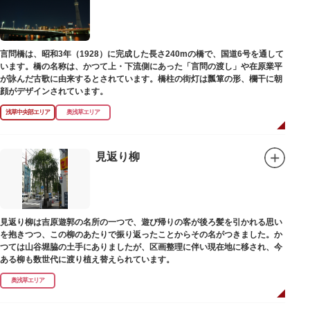
言問橋は、昭和3年（1928）に完成した長さ240mの橋で、国道6号を通して
います。橋の名称は、かつて上・下流側にあった「言問の渡し」や在原業平
が詠んだ古歌に由来するとされています。橋柱の街灯は瓢箪の形、欄干に朝
顔がデザインされています。
浅草中央部エリア
奥浅草エリア
見返り柳
見返り柳は吉原遊郭の名所の一つで、遊び帰りの客が後ろ髪を引かれる思い
を抱きつつ、この柳のあたりで振り返ったことからその名がつきました。か
つては山谷堀脇の土手にありましたが、区画整理に伴い現在地に移され、今
ある柳も数世代に渡り植え替えられています。
奥浅草エリア