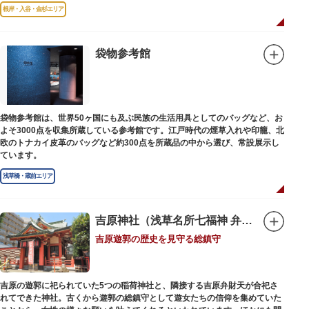
故郷松山より母と妹を呼び寄せ、結核に苦しみながらも34歳で亡くなるまで
根岸・入谷・金杉エリア
精力的に文学作品を創作し続けた場所でもあります。
1945（昭和20）年の空襲で焼失しましたが、その5年後、当時の間取りのま
ま再建され、現在の庵は東京都指定史跡として明治の雰囲気が体感できる魅
袋物参考館
力的な空間となっています。
子規が病室兼書斎にしていた「病牀六尺の間」などを復元しており、明治の
暮らしだけでなく創作の様子を偲ぶことができます。現在、一般のボランテ
ィア団体により大切に維持・保存されています。
袋物参考館は、世界50ヶ国にも及ぶ民族の生活用具としてのバッグなど、お
よそ3000点を収集所蔵している参考館です。江戸時代の煙草入れや印籠、北
欧のトナカイ皮革のバッグなど約300点を所蔵品の中から選び、常設展示し
ています。
浅草橋・蔵前エリア
吉原神社（浅草名所七福神 弁財天）
吉原遊郭の歴史を見守る総鎮守
吉原の遊郭に祀られていた5つの稲荷神社と、隣接する吉原弁財天が合祀さ
れてできた神社。古くから遊郭の総鎮守として遊女たちの信仰を集めていた