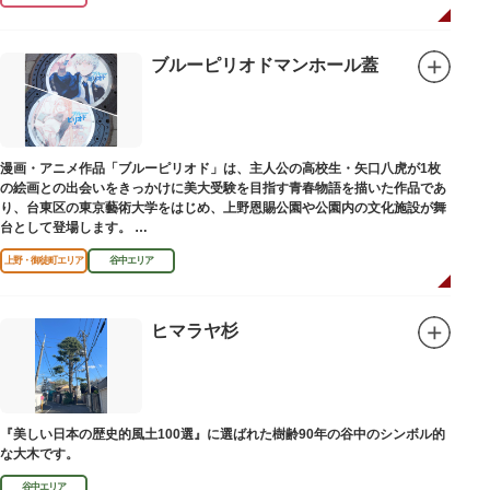
ブルーピリオドマンホール蓋
漫画・アニメ作品「ブルーピリオド」は、主人公の高校生・矢口八虎が1枚
の絵画との出会いをきっかけに美大受験を目指す青春物語を描いた作品であ
り、台東区の東京藝術大学をはじめ、上野恩賜公園や公園内の文化施設が舞
台として登場します。
区にゆかりのある本作品を通して、新たな観光スポット創出による誘客促進
上野・御徒町エリア
谷中エリア
と区内観光客の回遊性向上を図るため、こちらのマンホール蓋を設置しまし
た。
設置年月日：令和4年3月1日
ヒマラヤ杉
『美しい日本の歴史的風土100選』に選ばれた樹齢90年の谷中のシンボル的
な大木です。
谷中エリア