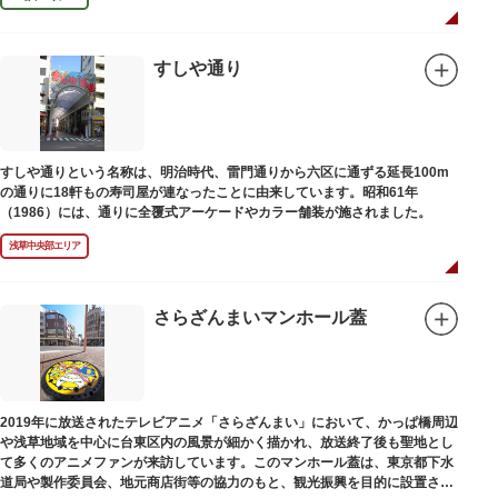
すしや通り
すしや通りという名称は、明治時代、雷門通りから六区に通ずる延長100m
の通りに18軒もの寿司屋が連なったことに由来しています。昭和61年
（1986）には、通りに全覆式アーケードやカラー舗装が施されました。
浅草中央部エリア
さらざんまいマンホール蓋
2019年に放送されたテレビアニメ「さらざんまい」において、かっぱ橋周辺
や浅草地域を中心に台東区内の風景が細かく描かれ、放送終了後も聖地とし
て多くのアニメファンが来訪しています。このマンホール蓋は、東京都下水
道局や製作委員会、地元商店街等の協力のもと、観光振興を目的に設置され