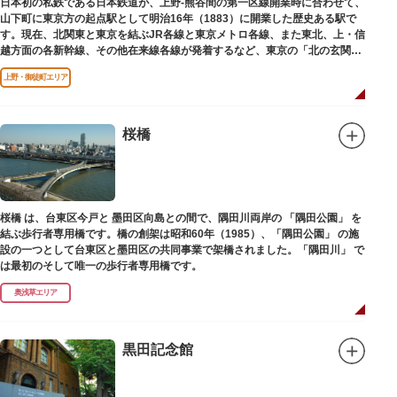
日本初の私鉄である日本鉄道が、上野-熊谷間の第一区線開業時に合わせて、
山下町に東京方の起点駅として明治16年（1883）に開業した歴史ある駅で
す。現在、北関東と東京を結ぶJR各線と東京メトロ各線、また東北、上・信
越方面の各新幹線、その他在来線各線が発着するなど、東京の「北の玄関
口」として機能しています。
上野・御徒町エリア
桜橋
桜橋 は、台東区今戸と 墨田区向島との間で、隅田川両岸の 「隅田公園」 を
結ぶ歩行者専用橋です。橋の創架は昭和60年（1985）、「隅田公園」 の施
設の一つとして台東区と墨田区の共同事業で架橋されました。「隅田川」 で
は最初のそして唯一の歩行者専用橋です。
奥浅草エリア
黒田記念館