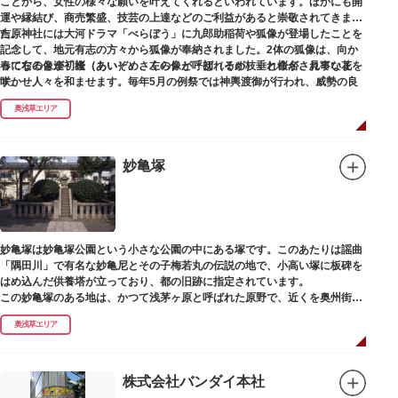
ことから、女性の様々な願いを叶えてくれるといわれています。ほかにも開
運や縁結び、商売繁盛、技芸の上達などのご利益があると崇敬されてきまし
た。
吉原神社には大河ドラマ「べらぼう」に九郎助稲荷や狐像が登場したことを
記念して、地元有志の方々から狐像が奉納されました。2体の狐像は、向か
春になると逢初桜（あいぞめさくら）と呼ばれるが枝垂れ桜が、見事な花を
って右の像が「逢（あい）」、左の像が「初（そめ）」と命名されていま
咲かせ人々を和ませます。毎年5月の例祭では神輿渡御が行われ、威勢の良
す。
い掛け声とともに各町は活気にあふれます。
奥浅草エリア
吉原弁財天は浅草名所七福神の一社・弁財天にあたり、七福神に関する授与
も年間を通して行われています。
妙亀塚
妙亀塚は妙亀塚公園という小さな公園の中にある塚です。このあたりは謡曲
「隅田川」で有名な妙亀尼とその子梅若丸の伝説の地で、小高い塚に板碑を
はめ込んだ供養塔が立っており、都の旧跡に指定されています。
この妙亀塚のある地は、かつて浅茅ヶ原と呼ばれた原野で、近くを奥州街道
が通じていました。妙亀塚は「梅若伝説」にちなんだ名称です。「梅若伝
奥浅草エリア
説」とは平安時代、吉田少将惟房の子・梅若が、信夫藤太という人買いにさ
らわれ、都から奥州へつれて行かれる途中、重い病にかかりこの地に捨てら
れ世を去りました。我が子を探し求めてはるばるこの地まで来た母親は、隅
田川岸で里人から梅若の死を知らされ、髪をおろして妙亀尼と称し庵を結ん
株式会社バンダイ本社
だ、という説話です。謡曲『隅田川』はこの伝説をもとにしています。