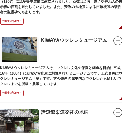
（1957）に浅草寺本道前に建立されました。石標は当時、迷子や尋ね人の掲
示板の役割を果たしていました。また、安政の大地震による吉原楼閣の犠牲
者の慰霊碑でもあります｡
浅草中央部エリア
KIWAYAウクレレミュージアム
KIWAYAウクレレミュージアムは、ウクレレ文化の保存と継承を目的に平成
16年（2004）にKIWAYA社屋に創設されたミュージアムです。正式名称はウ
クレレミュージアム「樂」です。古今東西の歴史的なウクレレから珍しいウ
クレレまでを所蔵・展示しています。
浅草中央部エリア
講道館柔道発祥の地碑