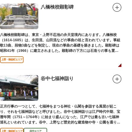
八橋検校顕彰碑
八橋検校顕彰碑は、東京・上野不忍池の弁天堂境内にあります。八橋検校
（1614-1685）は、生田流、山田流などの箏曲の祖と言われています。箏組
歌13曲、段物3曲などを制定し、現在の箏曲の基礎を築きました。顕彰碑は
昭和41年（1966）に建立されました。顕彰碑の下方には石造りの箏も置か
れています。
上野・御徒町エリア
谷中七福神詣り
正月行事の一つとして、七福神をまつる神社・仏閣を参詣する風習が起こ
り、それを七福神詣などと呼びました。谷中七福神詣りは江戸時代中期、宝
暦年間（1751～1764年）に始まり盛んになった、江戸では最も古い七福神
巡礼といわれています。谷中、上野など歴史的な建造物や寺・公園を通りな
がら、ゆっくりと一日散策が楽しめるコースになっています。
上野・御徒町エリア
谷中エリア