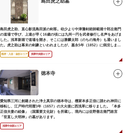
島田虎之助墓
島田虎之助、直心影流島田派の剣客。幼少より中津藩剣術師範堀十郎左衛門
の道場で学び、上達が早く16歳の頃には九州一円を武者修行し名声をあげま
した。浅草新堀で道場を開き、そこには勝麟太郎（のちの海舟）も通いまし
た。虎之助は幕末の剣豪といわれましたが、嘉永5年（1852）に病没しまし
た。お墓は正定寺（しょうじょうじ）にあります。
根岸・入谷・金杉エリア
浅草中央部エリア
徳本寺
愛知県三河に創建された浄土真宗の徳本寺は、檀家本多正信に請われ神田に
移転し、江戸時代明暦3年（1657）の大火後に西浅草に移りました。「本多
正信夫妻の絵像」（国重要文化財）を所蔵し、境内には佐野善左衛門政言
「世直し大明神」の墓があります。
浅草中央部エリア