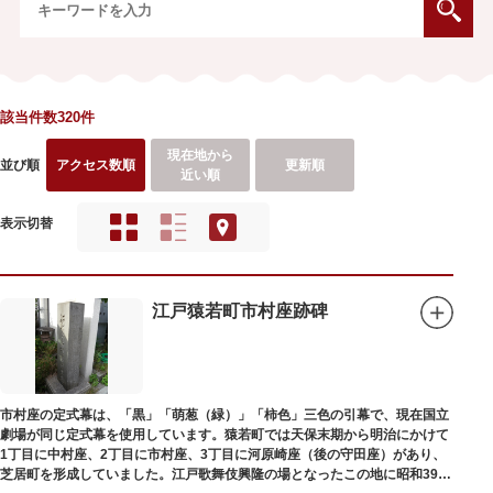
該当件数320件
現在地から
並び順
アクセス数順
更新順
近い順
表示切替
江戸猿若町市村座跡碑
市村座の定式幕は、「黒」「萌葱（緑）」「柿色」三色の引幕で、現在国立
劇場が同じ定式幕を使用しています。猿若町では天保末期から明治にかけて
1丁目に中村座、2丁目に市村座、3丁目に河原崎座（後の守田座）があり、
芝居町を形成していました。江戸歌舞伎興隆の場となったこの地に昭和39年