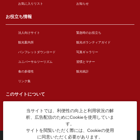
お気に入りリスト
お知らせ
お役立ち情報
法人向けサイト
緊急時のお役立ち
観光案内所
観光ボランティアガイド
パンフレットダウンロード
写真ギャラリー
ユニバーサルツーリズム
習慣とマナー
食の多様性
観光統計
リンク集
このサイトについて
当サイトでは、利便性の向上と利用状況の解
このサイトについて
広告掲載について
析、広告配信のためにCookieを使用していま
お問い合わせ
す。
サイトを閲覧いただく際には、Cookieの使用
に同意いただく必要があります。
台東区役所観光課