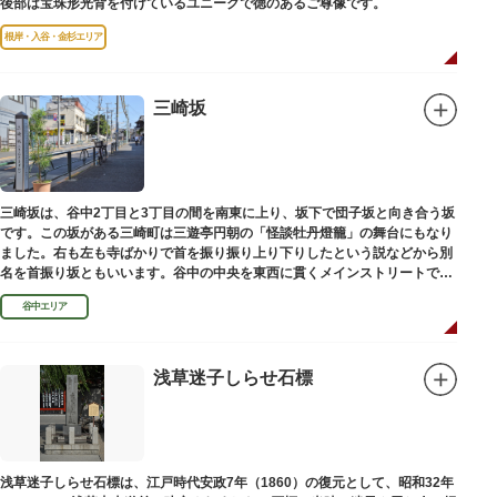
後部は宝珠形光背を付けているユニークで徳のあるご尊像です。
根岸・入谷・金杉エリア
三崎坂
三崎坂は、谷中2丁目と3丁目の間を南東に上り、坂下で団子坂と向き合う坂
です。この坂がある三崎町は三遊亭円朝の「怪談牡丹燈籠」の舞台にもなり
ました。右も左も寺ばかりで首を振り振り上り下りしたという説などから別
名を首振り坂ともいいます。谷中の中央を東西に貫くメインストリートで
す。
谷中エリア
浅草迷子しらせ石標
浅草迷子しらせ石標は、江戸時代安政7年（1860）の復元として、昭和32年