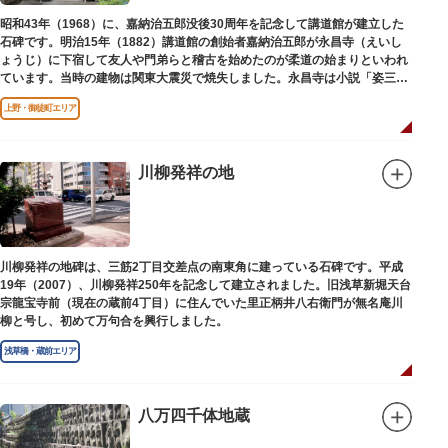
昭和43年（1968）に、嘉納治五郎没後30周年を記念して講道館が建立した
石碑です。明治15年（1882）講道館の創始者嘉納治五郎が永昌寺（えいし
ょうじ）に下宿して友人や門弟らと稽古を始めたのが柔道の始まりといわれ
ています。当時の建物は関東大震災で焼失しました。永昌寺は小説「姿三四
郎」に登場する隆昌寺のモデルでもあります。
上野・御徒町エリア
川柳発祥の地
川柳発祥の地碑は、三筋2丁目交差点の南東角に建っている石碑です。平成
19年（2007）、川柳発祥250年を記念して建立されました。旧浅草新堀天台
宗龍宝寺前（現在の蔵前4丁目）に住んでいた里正柄井八右衛門が無名庵川
柳と号し、初めて万句合を興行しました。
浅草橋・蔵前エリア
八万四千体地蔵