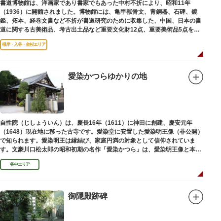
書道博物館は、洋画家であり書家でもあった中村不折により、昭和11年
（1936）に開館されました。博物館には、亀甲獣骨文、青銅器、石碑、鏡
鑑、拓本、経巻文書など不折が書道研究のために収集した、中国、日本の書
道に関する古美術品、考古出土品など重要文化財12点、重要美術品5点を含
む約16000点が収蔵されています。
根岸・入谷・金杉エリア
愛染かつらゆかりの地
自性院（じしょういん）は、慶長16年（1611）に神田に創建、慶安元年
（1648）現在地に移った古寺です。愛染堂に安置した愛染明王像（非公開）
で知られます。愛染明王は縁結び、家庭円満の対象として信仰されていま
す。文豪川口松太郎の昭和初期の名作「愛染かつら」は、愛染明王像と本堂
前にあった桂の古木にヒントを得た作品だといわれます。
谷中エリア
御隠殿跡碑