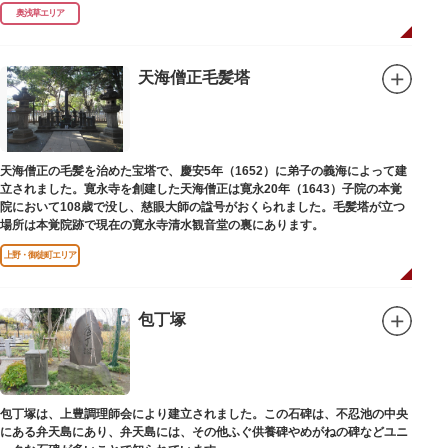
（1964）に跡碑が建てられました。
奥浅草エリア
天海僧正毛髪塔
天海僧正の毛髪を治めた宝塔で、慶安5年（1652）に弟子の義海によって建
立されました。寛永寺を創建した天海僧正は寛永20年（1643）子院の本覚
院において108歳で没し、慈眼大師の諡号がおくられました。毛髪塔が立つ
場所は本覚院跡で現在の寛永寺清水観音堂の裏にあります。
上野・御徒町エリア
包丁塚
包丁塚は、上豊調理師会により建立されました。この石碑は、不忍池の中央
にある弁天島にあり、弁天島には、その他ふぐ供養碑やめがねの碑などユニ