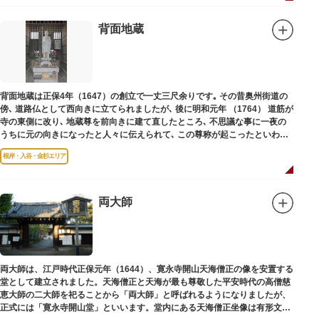
背面地蔵
背面地蔵は正保4年（1647）の創立で一丈三尺余りです｡ その昔奥州街道の
傍､ 道路仏として西向きに立てられましたが､ 後に明和元年 （1764） 道筋が
寺の東側に改り､ 地蔵尊を前向きに建て直したところ､ 不思議な事に一夜の
うちに元の向きになったと人々に伝えられて､ この尊称が起こったといわれ
ています｡薬王寺（やくおうじ）にあります。
根岸・入谷・金杉エリア
両大師
両大師は、江戸時代正保元年（1644）、寛永寺開山天海僧正の像を安置する
堂として建立されました。天海僧正と天海が最も尊敬した平安時代の高僧慈
恵大師の二大師を祀ることから「両大師」と呼ばれるようになりましたが、
正式には「寛永寺開山堂」といいます。堂内にある天海僧正坐像は有形文化