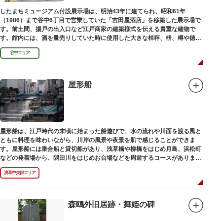
したまちミュージアム付設展示場は、明治43年に建てられ、昭和61年
（1986）まで谷中6丁目で営業していた「吉田屋酒店」を移築した展示場で
す。前土間、揚戸の出入口など江戸商家の建築様式を伝える貴重な建物で
す。館内には、酒を量売りしていた時に使用した大きな棹秤、枡、樽や徳
利、宣伝用ポスターなどの資料を展示しています。
谷中エリア
屋形船
屋形船は、江戸時代の末頃に始まった船遊びで、水の流れや川面を渡る風と
ともに料理を味わいながら、川岸の風景や夜景を肌で感じることができま
す。屋形船には乗合船と貸切船があり、浅草橋や柳橋をはじめ月島、浜松町
などの発着場から、隅田川をはじめお台場などを周遊するコースがありま
す。
浅草中央部エリア
森鴎外旧居跡・舞姫の碑