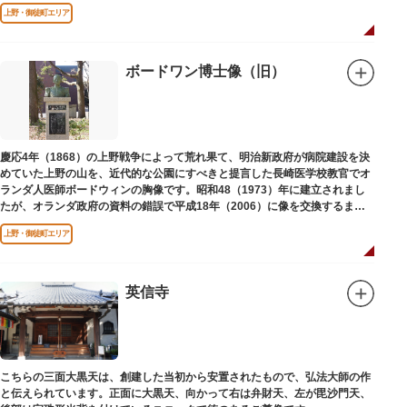
財に指定されています。
上野・御徒町エリア
ボードワン博士像（旧）
慶応4年（1868）の上野戦争によって荒れ果て、明治新政府が病院建設を決
めていた上野の山を、近代的な公園にすべきと提言した長崎医学校教官でオ
ランダ人医師ボードウィンの胸像です。昭和48（1973）年に建立されまし
たが、オランダ政府の資料の錯誤で平成18年（2006）に像を交換するまで
は博士の弟の像でした。
上野・御徒町エリア
英信寺
こちらの三面大黒天は、創建した当初から安置されたもので、弘法大師の作
と伝えられています。正面に大黒天、向かって右は弁財天、左が毘沙門天、