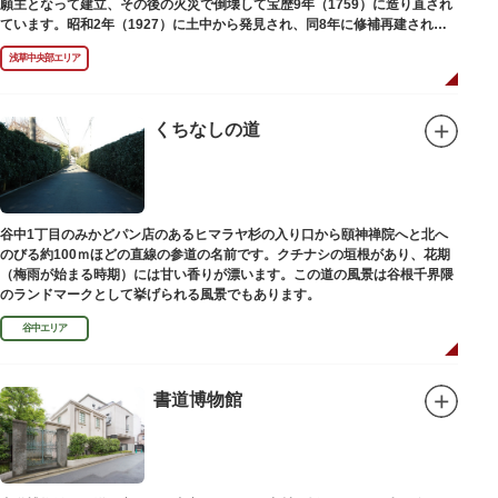
願主となって建立、その後の火災で倒壊して宝歴9年（1759）に造り直され
ています。昭和2年（1927）に土中から発見され、同8年に修補再建された
碑がどちらのものであるかは不明です。
浅草中央部エリア
くちなしの道
谷中1丁目のみかどパン店のあるヒマラヤ杉の入り口から頤神禅院へと北へ
のびる約100ｍほどの直線の参道の名前です。クチナシの垣根があり、花期
（梅雨が始まる時期）には甘い香りが漂います。この道の風景は谷根千界隈
のランドマークとして挙げられる風景でもあります。
谷中エリア
書道博物館