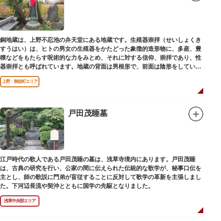
銅地蔵は、上野不忍池の弁天堂にある地蔵です。生殖器崇拝（せいしょくき
すうはい）は、ヒトの男女の生殖器をかたどった象徴的造形物に、多産、豊
穣などをもたらす呪術的な力をみとめ、それに対する信仰、崇拝であり、性
器崇拝とも呼ばれています。地蔵の背面は男根形で、前面は陰形をしていま
す。
上野・御徒町エリア
戸田茂睡墓
江戸時代の歌人である戸田茂睡の墓は、浅草寺境内にあります。戸田茂睡
は、古典の研究を行い、公家の間に伝えられた伝統的な歌学が、秘事口伝を
主とし、師の歌説に門弟が盲従することに反対して歌学の革新を主張しまし
た。下河辺長流や契沖とともに国学の先駆となりました。
浅草中央部エリア