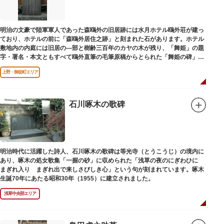
明治の文豪で陸軍軍人であった森鴎外の旧居跡には水月ホテル鴎外荘が建っ
ており、ホテルの前に「森鴎外居住之跡」と刻まれた石があります。ホテル
敷地内の内庭には旧居の―部と樹齢三百年のカヤの木が残り、「舞姫」の題
字・署名・本文ともすべて鴎外直筆の毛筆原稿からとられた「舞姫の碑」の
文学碑も建っています。
上野・御徒町エリア
石川啄木の歌碑
明治時代に活躍した詩人、石川啄木の歌碑は等光寺（とうこうじ）の境内に
あり、啄木の処女歌集「一握の砂」に収められた「浅草の夜のにぎわひに
まぎれ入り まぎれ出で来しさびしき心」という句が刻まれています。啄木
生誕70年にあたる昭和30年（1955）に建立されました。
浅草中央部エリア