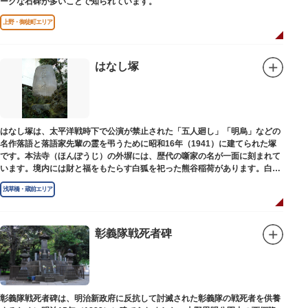
ークな石碑が多いことで知られています。
上野・御徒町エリア
はなし塚
はなし塚は、太平洋戦時下で公演が禁止された「五人廻し」「明烏」などの
名作落語と落語家先輩の霊を弔うために昭和16年（1941）に建てられた塚
です。本法寺（ほんぽうじ）の外塀には、歴代の噺家の名が一面に刻まれて
います。境内には財と福をもたらす白狐を祀った熊谷稲荷があります。白狐
を祀った稲荷は全国に2ケ所しかない非常に珍しいものです。
浅草橋・蔵前エリア
彰義隊戦死者碑
彰義隊戦死者碑は、明治新政府に反抗して討滅された彰義隊の戦死者を供養