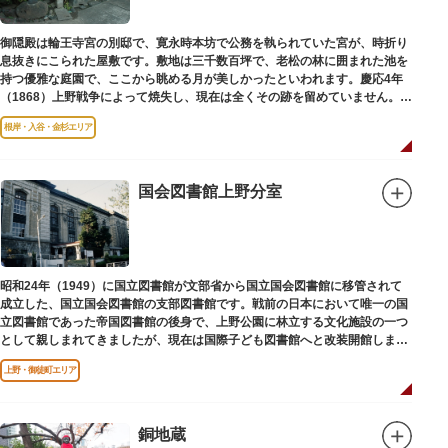
御隠殿は輪王寺宮の別邸で、寛永時本坊で公務を執られていた宮が、時折り
息抜きにこられた屋敷です。敷地は三千数百坪で、老松の林に囲まれた池を
持つ優雅な庭園で、ここから眺める月が美しかったといわれます。慶応4年
（1868）上野戦争によって焼失し、現在は全くその跡を留めていません。根
岸薬師堂（ねぎしやくしどう）にあります。
根岸・入谷・金杉エリア
国会図書館上野分室
昭和24年（1949）に国立図書館が文部省から国立国会図書館に移管されて
成立した、国立国会図書館の支部図書館です。戦前の日本において唯一の国
立図書館であった帝国図書館の後身で、上野公園に林立する文化施設の一つ
として親しまれてきましたが、現在は国際子ども図書館へと改装開館しまし
た。
上野・御徒町エリア
銅地蔵