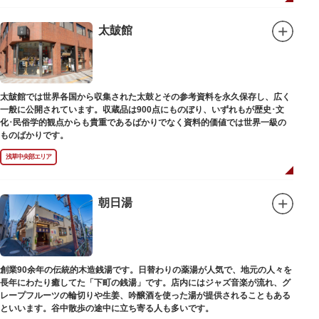
太皷館
太皷館では世界各国から収集された太鼓とその参考資料を永久保存し、広く
一般に公開されています。収蔵品は900点にものぼり、いずれもが歴史･文
化･民俗学的観点からも貴重であるばかりでなく資料的価値では世界一級の
ものばかりです。
浅草中央部エリア
朝日湯
創業90余年の伝統的木造銭湯です。日替わりの薬湯が人気で、地元の人々を
長年にわたり癒してた「下町の銭湯」です。店内にはジャズ音楽が流れ、グ
レープフルーツの輪切りや生姜、吟醸酒を使った湯が提供されることもある
といいます。谷中散歩の途中に立ち寄る人も多いです。