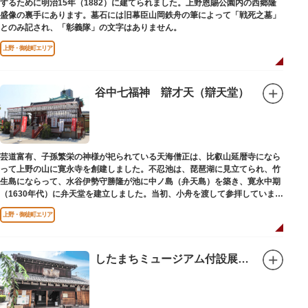
するために明治15年（1882）に建てられました。上野恩賜公園内の西郷隆
盛像の裏手にあります。墓石には旧幕臣山岡鉄舟の筆によって「戦死之墓」
とのみ記され、「彰義隊」の文字はありません。
上野・御徒町エリア
谷中七福神 辯才天（辯天堂）
芸道富有、子孫繁栄の神様が祀られている天海僧正は、比叡山延暦寺になら
って上野の山に寛永寺を創建しました。不忍池は、琵琶湖に見立てられ、竹
生島にならって、水谷伊勢守勝隆が池に中ノ島（弁天島）を築き、寛永中期
（1630年代）に弁天堂を建立しました。当初、小舟を渡して参拝していまし
たが、後に橋が架けられました。
上野・御徒町エリア
したまちミュージアム付設展示場（旧吉田屋酒店）