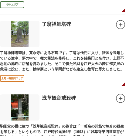
谷中エリア
了翁禅師塔碑
了翁禅師塔碑は、寛永寺にある石碑です。了翁は僧門に入り、諸国を巡錫し
ている途中、夢の中で一種の筆法を修得し、これを錦袋円と名付け、上野不
忍池の池畔に店舗を営みました。そこで得た私財を江戸大火の際に罹災民の
救済に投じ、また、勧学寮という学問所などを建立し教育に尽力しました。
上野・御徒町エリア
浅草観音戒殺碑
駒形堂の横に建つ「浅草観音戒殺碑」の趣旨は「十町余の川筋で魚介の殺生
を禁じる」というもので、江戸時代元禄6年（1693）に浅草寺第四世宣存が