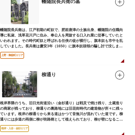
幡随院長兵衛の墓
幡随院長兵衛は、江戸初期の町奴で、肥前唐津の士族出身、幡随院の住職向
導に私淑、浅草花川戸に住み、奉公人を周旋する口入れ業に従事していたと
いわれます。その時代町奴と呼ばれる任侠の徒が横行し、旗本奴も市中を乱
していました。長兵衛は慶安3年（1650）に旗本奴頭領の騙し討で没しまし
た。お墓は源空寺（げんくうじ）にあります。
上野・御徒町エリア
柳通り
根岸界隈のうち、旧日光街道沿い（金杉通り）は戦災で焼け残り、土蔵造り
の商家が残っており、柳通りの裏路地には旧花街時代の建造物が所々に残っ
ています。根岸の柳通りから来る道はかつて音無川が流れていた道です。柳
通りには歩道の両側に柳が街路樹として植えられており、柳が密になるこの
通りがかつて花街のあった界隈です。
根岸・入谷・金杉エリア