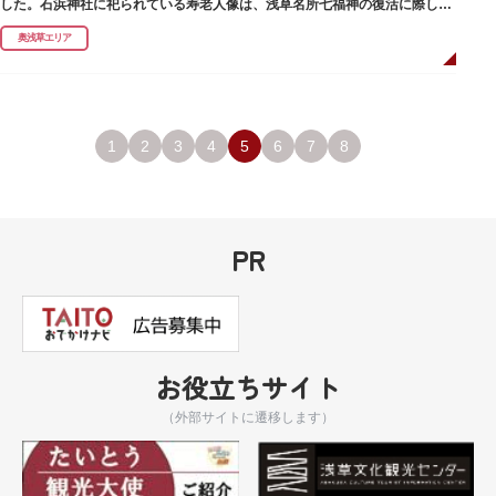
した。石浜神社に祀られている寿老人像は、浅草名所七福神の復活に際し、
延命長寿の神として奉安されたものです。
奥浅草エリア
1
2
3
4
5
6
7
8
PR
お役立ちサイト
（外部サイトに遷移します）