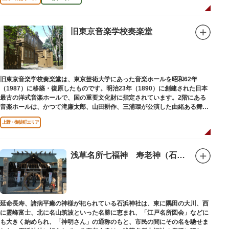
旧東京音楽学校奏楽堂
旧東京音楽学校奏楽堂は、東京芸術大学にあった音楽ホールを昭和62年
（1987）に移築・復原したものです。明治23年（1890）に創建された日本
最古の洋式音楽ホールで、国の重要文化財に指定されています。2階にある
音楽ホールは、かつて滝廉太郎、山田耕作、三浦環が公演した由緒ある舞台
です。
上野・御徒町エリア
浅草名所七福神 寿老神（石浜神社）
延命長寿、諸病平癒の神様が祀られている石浜神社は、東に隅田の大川、西
に霊峰富士、北に名山筑波といった名勝に恵まれ、「江戸名所図会」などに
も大きく納められ、「神明さん」の通称のもと、市民の間にその名を馳せま