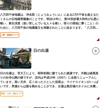
八万四千体地蔵は、浄名院（じょうみょういん）にある2万5千体を超えるた
くさんの石地蔵菩薩像のことです。明治12年に、第38世妙運大和尚が仏恩に
報い、衆生済度（迷い苦しんでいる人々を救い、悟りの境地に導くこと）の
ために、八万四千体の地蔵建立を発願されたことに始まります。「八万四
千」とは仏法で無数の意味を示します。この石地蔵尊は全国各地にも造立さ
上野・御徒町エリア
れており、これまで約5万体の石地蔵尊が造立され、今も増え続けていま
す。
日の出湯
日の出湯は、宮大工により、昭和初期に建てられた銭湯です。外観は破風造
りの社寺仏閣の様ですが、店内は平成19年（2007）に全面リニューアルし
ています。高い天井、広くゆったりとした浴室は、マイナスイオンがいっぱ
いです。男湯からは庭を眺めることができ、女湯は風呂場のタイルに水槽が
はめ込まれ、可愛い金魚が泳いでいます。
根岸・入谷・金杉エリア