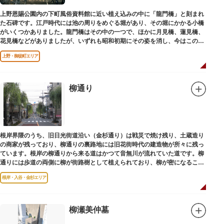
上野恩賜公園内の下町風俗資料館に近い植え込みの中に「龍門橋」と刻まれ
た石碑です。江戸時代には池の周りをめぐる堀があり、その堀にかかる小橋
がいくつかありました。龍門橋はその中の一つで、ほかに月見橋、蓮見橋、
花見橋などがありましたが、いずれも昭和初期にその姿を消し、今はこの石
碑にその名残がわずかに残るだけです。
上野・御徒町エリア
柳通り
根岸界隈のうち、旧日光街道沿い（金杉通り）は戦災で焼け残り、土蔵造り
の商家が残っており、柳通りの裏路地には旧花街時代の建造物が所々に残っ
ています。根岸の柳通りから来る道はかつて音無川が流れていた道です。柳
通りには歩道の両側に柳が街路樹として植えられており、柳が密になるこの
通りがかつて花街のあった界隈です。
根岸・入谷・金杉エリア
柳瀬美仲墓