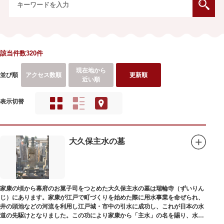
該当件数320件
現在地から
並び順
アクセス数順
更新順
近い順
表示切替
大久保主水の墓
家康の頃から幕府のお菓子司をつとめた大久保主水の墓は瑞輪寺（ずいりん
じ）にあります。家康が江戸で町づくりを始めた際に用水事業を命ぜられ、
井の頭池などの河流を利用し江戸城・市中の引水に成功し、これが日本の水
道の先駆けとなりました。この功により家康から「主水」の名を賜り、水は