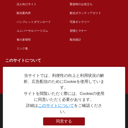
法人向けサイト
緊急時のお役立ち
観光案内所
観光ボランティアガイド
パンフレットダウンロード
写真ギャラリー
ユニバーサルツーリズム
習慣とマナー
食の多様性
観光統計
リンク集
このサイトについて
当サイトでは、利便性の向上と利用状況の解
このサイトについて
広告掲載について
析、広告配信のためにCookieを使用していま
お問い合わせ
す。
サイトを閲覧いただく際には、Cookieの使用
に同意いただく必要があります。
台東区役所観光課
詳細は
このサイトについて
をご確認くださ
〒110-8615 東京都台東区東上野4丁目5番6号
い。
TEL：03-5246-1151
（平日8:30〜17:15 土日祝休み）
同意する
本WEBサイトに掲就されている全データについて無断転載・引用を禁じます。