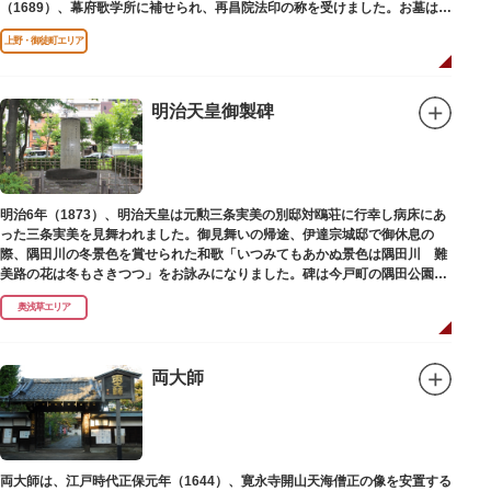
（1689）、幕府歌学所に補せられ、再昌院法印の称を受けました。お墓は正
慶寺（しょうけいじ）にあります。
上野・御徒町エリア
明治天皇御製碑
明治6年（1873）、明治天皇は元勲三条実美の別邸対鴎荘に行幸し病床にあ
った三条実美を見舞われました。御見舞いの帰途、伊達宗城邸で御休息の
際、隅田川の冬景色を賞せられた和歌「いつみてもあかぬ景色は隅田川 難
美路の花は冬もさきつつ」をお詠みになりました。碑は今戸町の隅田公園内
にあります。
奥浅草エリア
両大師
両大師は、江戸時代正保元年（1644）、寛永寺開山天海僧正の像を安置する