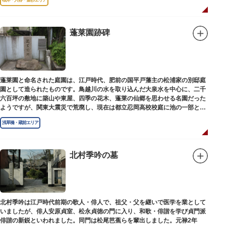
蓬莱園跡碑
蓬莱園と命名された庭園は、江戸時代、肥前の国平戸藩主の松浦家の別邸庭
園として造られたものです。鳥越川の水を取り込んだ大泉水を中心に、二千
六百坪の敷地に築山や東屋、四季の花木、蓬莱の仙郷を思わせる名園だった
ようですが、関東大震災で荒廃し、現在は都立忍岡高校校庭に池の一部と都
指定の天然記念物の大イチョウを残すのみです。
浅草橋・蔵前エリア
北村季吟の墓
北村季吟は江戸時代前期の歌人・俳人で、祖父・父を継いで医学を業として
いましたが、俳人安原貞室、松永貞徳の門に入り、和歌・俳諧を学び貞門派
俳諧の新鋭といわれました。同門は松尾芭蕉らを輩出しました。元禄2年