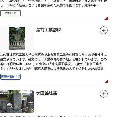
た。「経済録」・「聖学問答」・「弁道書」・「三王外紀」など数十巻を著
し、日本に「経済」という言葉を広めた人物でもあります。延享4年
（1747）に没しました。
谷中エリア
蔵前工業跡碑
この碑は東京工業大学の同窓会である蔵前工業会が設置したもので榊神社に
建立されています。碑文には「工業教育発祥の地」と書かれています。この
地には明治14年（1881）に創立の「東京職工学校」（後の「東京工業大
学」）がありましたが、関東大震災により施設の大半を焼失したため目黒に
移転しました。
浅草橋・蔵前エリア
太田錦城墓