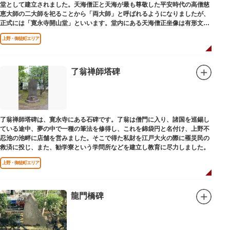
堂として建立されました。天海僧正と天海が最も尊敬した平安時代の高僧慈
恵大師の二大師を祀ることから「両大師」と呼ばれるようになりましたが、
正式には「寛永寺開山堂」といいます。堂内にある天海僧正坐像は有形文化
財に指定されています。
上野・御徒町エリア
了翁禅師塔碑
了翁禅師塔碑は、寛永寺にある石碑です。了翁は僧門に入り、諸国を巡錫し
ている途中、夢の中で一種の筆法を修得し、これを錦袋円と名付け、上野不
忍池の池畔に店舗を営みました。そこで得た私財を江戸大火の際に罹災民の
救済に投じ、また、勧学寮という学問所などを建立し教育に尽力しました。
上野・御徒町エリア
龍門橋碑