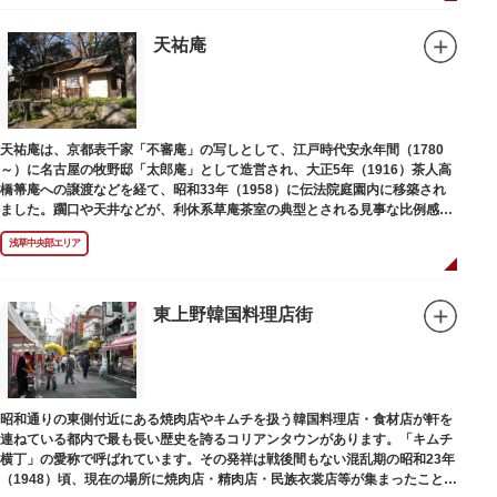
天祐庵
天祐庵は、京都表千家「不審庵」の写しとして、江戸時代安永年間（1780
～）に名古屋の牧野邸「太郎庵」として造営され、大正5年（1916）茶人高
橋箒庵への譲渡などを経て、昭和33年（1958）に伝法院庭園内に移築され
ました。躙口や天井などが、利休系草庵茶室の典型とされる見事な比例感を
醸し出しています。
浅草中央部エリア
東上野韓国料理店街
昭和通りの東側付近にある焼肉店やキムチを扱う韓国料理店・食材店が軒を
連ねている都内で最も長い歴史を誇るコリアンタウンがあります。「キムチ
横丁」の愛称で呼ばれています。その発祥は戦後間もない混乱期の昭和23年
（1948）頃、現在の場所に焼肉店・精肉店・民族衣裳店等が集まったことに