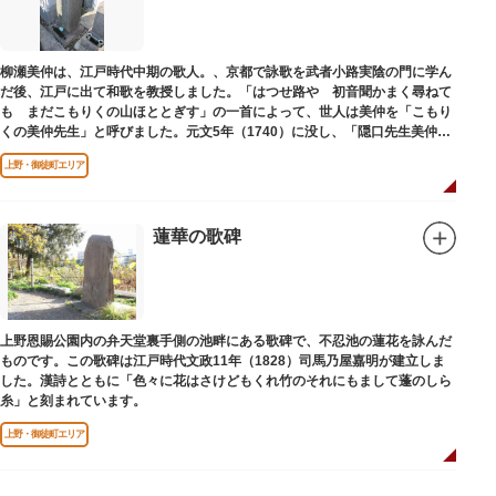
柳瀬美仲は、江戸時代中期の歌人。、京都で詠歌を武者小路実陰の門に学ん
だ後、江戸に出て和歌を教授しました。「はつせ路や 初音聞かまく尋ねて
も まだこもりくの山ほととぎす」の一首によって、世人は美仲を「こもり
くの美仲先生」と呼びました。元文5年（1740）に没し、「隠口先生美仲甫
之墓」と刻まれた墓が教證寺（きょうしょうじ）にあります。
上野・御徒町エリア
蓮華の歌碑
上野恩賜公園内の弁天堂裏手側の池畔にある歌碑で、不忍池の蓮花を詠んだ
ものです。この歌碑は江戸時代文政11年（1828）司馬乃屋嘉明が建立しま
した。漢詩とともに「色々に花はさけどもくれ竹のそれにもまして蓬のしら
糸」と刻まれています。
上野・御徒町エリア