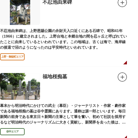
不忍池由来碑
不忍池由来碑は、上野恩賜公園の弁財天入口近くにある石碑で、昭和41年
（1966）に建立されました。上野台地と本郷台地の間を忍ヶ丘と呼ばれてい
たことに由来しているといわれています。この地域は、古くは海で、海岸線
の後退で沼のようになったのは平安時代といわれています。
上野・御徒町エリア
福地桜痴墓
幕末から明治時代にかけての武士（幕臣）・ジャーナリスト・作家・劇作家
である福地桜痴の墓は谷中霊園にあります。通称は源一郎といいます。毎日
新聞の前身である東京日々新聞の主筆として筆を奮い、初めて社説を採用す
るなど明治時代のジャーナリズムに大きく貢献し、新聞界を去った後は、文
学者として活躍しました。
谷中エリア