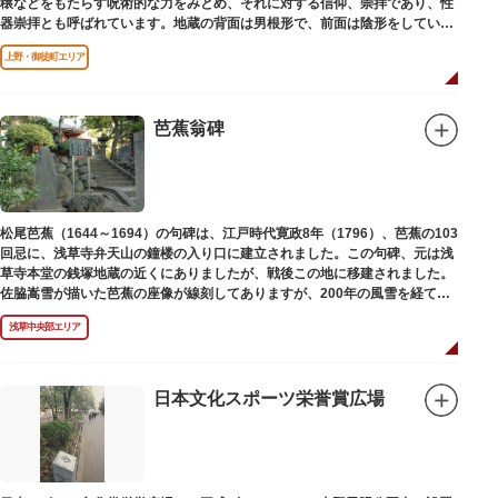
穣などをもたらす呪術的な力をみとめ、それに対する信仰、崇拝であり、性
器崇拝とも呼ばれています。地蔵の背面は男根形で、前面は陰形をしていま
す。
上野・御徒町エリア
芭蕉翁碑
松尾芭蕉（1644～1694）の句碑は、江戸時代寛政8年（1796）、芭蕉の103
回忌に、浅草寺弁天山の鐘楼の入り口に建立されました。この句碑、元は浅
草寺本堂の銭塚地蔵の近くにありましたが、戦後この地に移建されました。
佐脇嵩雪が描いた芭蕉の座像が線刻してありますが、200年の風雪を経て、
碑石も欠損し、碑面の判読も困難となっています。
浅草中央部エリア
日本文化スポーツ栄誉賞広場