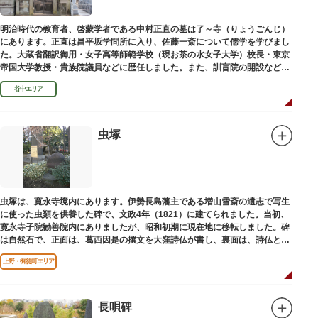
明治時代の教育者、啓蒙学者である中村正直の墓は了～寺（りょうごんじ）
にあります。正直は昌平坂学問所に入り、佐藤一斎について儒学を学びまし
た。大蔵省翻訳御用・女子高等師範学校（現お茶の水女子大学）校長・東京
帝国大学教授・貴族院議員などに歴任しました。また、訓盲院の開設など女
子教育や障害者教育にも力を注ぎました。明治24（1891）病没しました。
谷中エリア
虫塚
虫塚は、寛永寺境内にあります。伊勢長島藩主である増山雪斎の遺志で写生
に使った虫類を供養した碑で、文政4年（1821）に建てられました。当初、
寛永寺子院勧善院内にありましたが、昭和初期に現在地に移転しました。碑
は自然石で、正面は、葛西因是の撰文を大窪詩仏が書し、裏面は、詩仏と菊
池五山の自筆の詩が刻まれています。
上野・御徒町エリア
長唄碑