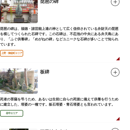
琵琶の碑
琵琶の碑は、福徳・諸芸能上達の神として広く信仰されている弁財天の琵琶
を模してつくられた石碑です。この石碑は、不忍池の中央にある弁天島にあ
り、「ふぐ供養碑」「めがねの碑」などユニークな石碑が多いことで知られ
ています。
上野・御徒町エリア
板碑
死者の菩薩を弔うため、あるいは生前に自らの死後に備えて供養を行うため
に建立した、塔婆の一種です。板石塔婆・青石塔婆とも言われています。
谷中エリア