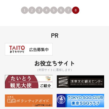
1
2
3
4
5
6
7
8
PR
お役立ちサイト
（外部サイトに遷移します）