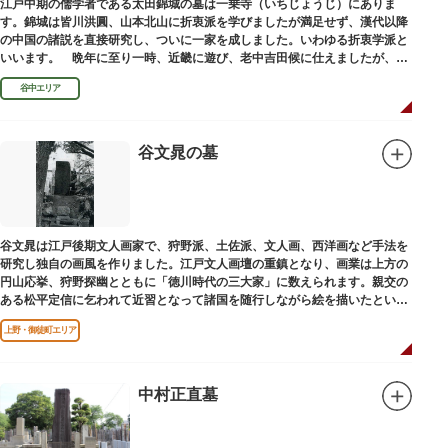
江戸中期の儒学者である太田錦城の墓は一乗寺（いちじょうじ）にありま
す。錦城は皆川洪圓、山本北山に折衷派を学びましたが満足せず、漢代以降
の中国の諸説を直接研究し、ついに一家を成しました。いわゆる折衷学派と
いいます。 晩年に至り一時、近畿に遊び、老中吉田候に仕えましたが、前
田家に賓使としてまぬかれ、三百石を給せられました。
谷中エリア
谷文晁の墓
谷文晁は江戸後期文人画家で、狩野派、土佐派、文人画、西洋画など手法を
研究し独自の画風を作りました。江戸文人画壇の重鎮となり、画業は上方の
円山応挙、狩野探幽とともに「徳川時代の三大家」に数えられます。親交の
ある松平定信に乞われて近習となって諸国を随行しながら絵を描いたといわ
れています。お墓は源空寺（げんくうじ）にあります。
上野・御徒町エリア
中村正直墓