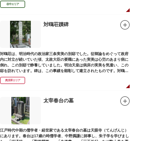
濁らざるを尊しとして「もんと」と読むようになったといわれます。
谷中エリア
対鴎荘蹟碑
対鴎荘は、明治時代の政治家三条実美の別邸でした。征韓論をめぐって政府
内に対立が続いていた頃、太政大臣の要職にあった実美は心労のあまり病に
倒れ、この別邸で静養していました。明治天皇は病床の実美を気遣い、この
邸を訪れています。碑は、この事績を顕彰して建立されたものです。対鴎荘
は、多摩市連光寺に移築されました。
奥浅草エリア
太宰春台の墓
江戸時代中期の儒学者・経世家である太宰春台の墓は天眼寺（てんげんじ）
にあります。春台は17歳の時儒学者、中野撝謙に師事し、朱子学を学びまし