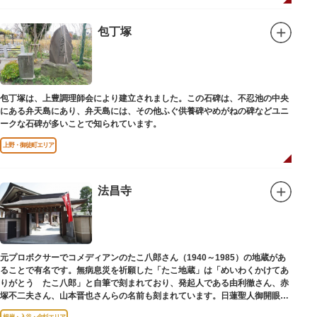
包丁塚
包丁塚は、上豊調理師会により建立されました。この石碑は、不忍池の中央
にある弁天島にあり、弁天島には、その他ふぐ供養碑やめがねの碑などユニ
ークな石碑が多いことで知られています。
上野・御徒町エリア
法昌寺
元プロボクサーでコメディアンのたこ八郎さん（1940～1985）の地蔵があ
ることで有名です。無病息災を祈願した「たこ地蔵」は「めいわくかけてあ
りがとう たこ八郎」と自筆で刻まれており、発起人である由利徹さん、赤
塚不二夫さん、山本晋也さんらの名前も刻まれています。日蓮聖人御開眼の
毘沙門天を奉安しています。
根岸・入谷・金杉エリア