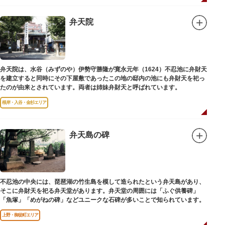
弁天院
弁天院は、水谷（みずのや）伊勢守勝隆が寛永元年（1624）不忍池に弁財天
を建立すると同時にその下屋敷であったこの地の邸内の池にも弁財天を祀っ
たのが由来とされています。両者は姉妹弁財天と呼ばれています。
根岸・入谷・金杉エリア
弁天島の碑
不忍池の中央には、琵琶湖の竹生島を模して造られたという弁天島があり、
そこに弁財天を祀る弁天堂があります。弁天堂の周囲には「ふぐ供養碑」
「魚塚」「めがねの碑」などユニークな石碑が多いことで知られています。
上野・御徒町エリア