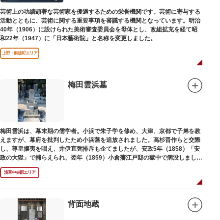
芸術上の功績顕著な芸術家を優遇するための栄誉機関です。芸術に寄与する
活動とともに、芸術に関する重要事項を審議する機関となっています。明治
40年（1906）に設けられた美術審査委員会を母体とし、改組拡充を経て昭
和22年（1947）に「日本藝術院」と名称を変更しました。
上野・御徒町エリア
梅田雲浜墓
梅田雲浜は、幕末期の儒学者。小浜で朱子学を修め、大津、京都で子弟を教
えますが、幕府を批判したため小浜藩を追放されました。高杉晋作らと交際
し、尊皇攘夷を唱え、井伊直弼排斥も企てましたが、安政5年（1858）「安
政の大獄」で捕らえられ、翌年（1859）小倉藩江戸邸の獄中で病没しまし
た。お墓は海禅寺（かいぜんじ）にあります。
浅草中央部エリア
背面地蔵