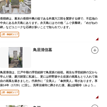
長唄碑は、幕末の長唄中興の祖である杵屋六三郎を賛辞する碑で、不忍池の
中央にある弁天島にあります。弁天島にはその他「ふぐ供養碑」「めがねの
碑」などユニークな石碑が多いことで知られています。
上野・御徒町エリア
鳥居清信墓
鳥居清信は、江戸中期の浮世絵師で鳥居派の始祖。画法を浮世絵師の父から
学んだ後、菱川師宣に私淑し、更には狩野派や土佐派の画風もとり入れて独
自の画風を築きました。代表作に「立美人」「傘持美人」等があります。享
保14年（1729）に没し、浅草法城寺に葬された後、墓は妙顕寺（みょうけ
んじ）に移されました。
上野・御徒町エリア