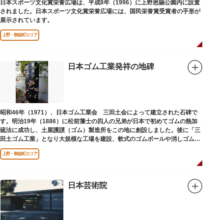
日本スポーツ文化賞栄誉広場は、平成8年（1996）に上野恩賜公園内に設置
されました。日本スポーツ文化賞栄誉広場には、国民栄誉賞受賞者の手形が
展示されています。
上野・御徒町エリア
日本ゴム工業発祥の地碑
昭和46年（1971）、日本ゴム工業会 三田土会によって建立された石碑で
す。明治19年（1886）に松前藩士の四人の兄弟が日本で初めてゴムの熱加
硫法に成功し、土屋護謨（ゴム）製造所をこの地に創設しました。後に「三
田土ゴム工業」となり大規模な工場を建設、軟式のゴムボールや消しゴムな
ど新しいゴム製品を次々に開発しました。
上野・御徒町エリア
日本芸術院