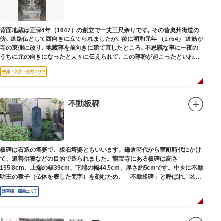
背面地蔵は正保4年（1647）の創立で一丈三尺余りです｡ その昔奥州街道の
傍､ 道路仏として西向きに立てられましたが､ 後に明和元年 （1764） 道筋が
寺の東側に改り､ 地蔵尊を前向きに建て直したところ､ 不思議な事に一夜の
うちに元の向きになったと人々に伝えられて､ この尊称が起こったといわれ
ています｡薬王寺（やくおうじ）にあります。
根岸・入谷・金杉エリア
不動板碑
板碑は石造の塔婆で、板石塔婆ともいいます。鎌倉時代から室町時代にかけ
て、追善供養などの目的で造られました。龍宝寺にある板碑は高さ
155.8cm、上端の幅39cm、下端の幅44.5cm、厚さ約5cmです。中央に不動
明王の種子（仏体を表した梵字）を刻むため、「不動板碑」と呼ばれ、区内
現存の板碑を代表するもののひとつです。
浅草橋・蔵前エリア