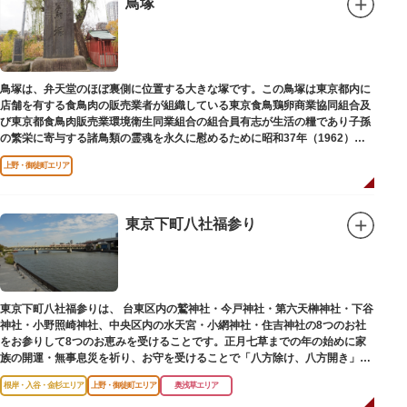
鳥塚
鳥塚は、弁天堂のほぼ裏側に位置する大きな塚です。この鳥塚は東京都内に
店舗を有する食鳥肉の販売業者が組織している東京食鳥鶏卵商業協同組合及
び東京都食鳥肉販売業環境衛生同業組合の組合員有志が生活の糧であり子孫
の繁栄に寄与する諸鳥類の霊魂を永久に慰めるために昭和37年（1962）に
建立されました。
上野・御徒町エリア
東京下町八社福参り
東京下町八社福参りは、 台東区内の鷲神社・今戸神社・第六天榊神社・下谷
神社・小野照崎神社、中央区内の水天宮・小網神社・住吉神社の8つのお社
をお参りして8つのお恵みを受けることです。正月七草までの年の始めに家
族の開運・無事息災を祈り、お守を受けることで「八方除け、八方開き」に
も通じます。
根岸・入谷・金杉エリア
上野・御徒町エリア
奥浅草エリア