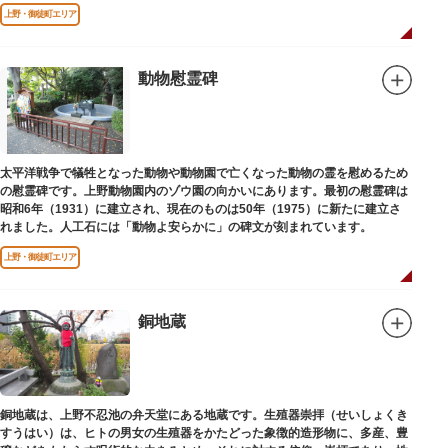
端を発しています。
上野・御徒町エリア
動物慰霊碑
太平洋戦争で犠牲となった動物や動物園で亡くなった動物の霊を慰めるため
の慰霊碑です。上野動物園内のゾウ園の向かいにあります。最初の慰霊碑は
昭和6年（1931）に建立され、現在のものは50年（1975）に新たに建立さ
れました。人工石には「動物よ安らかに」の碑文が刻まれています。
上野・御徒町エリア
銅地蔵
銅地蔵は、上野不忍池の弁天堂にある地蔵です。生殖器崇拝（せいしょくき
すうはい）は、ヒトの男女の生殖器をかたどった象徴的造形物に、多産、豊