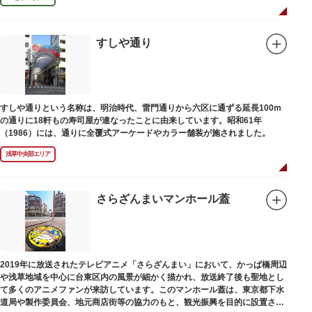
すしや通り
すしや通りという名称は、明治時代、雷門通りから六区に通ずる延長100m
の通りに18軒もの寿司屋が連なったことに由来しています。昭和61年
（1986）には、通りに全覆式アーケードやカラー舗装が施されました。
浅草中央部エリア
さらざんまいマンホール蓋
2019年に放送されたテレビアニメ「さらざんまい」において、かっぱ橋周辺
や浅草地域を中心に台東区内の風景が細かく描かれ、放送終了後も聖地とし
て多くのアニメファンが来訪しています。このマンホール蓋は、東京都下水
道局や製作委員会、地元商店街等の協力のもと、観光振興を目的に設置され