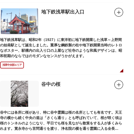
地下鉄浅草駅出入口
地下鉄浅草駅は、昭和2年（1927）に東洋初に地下鉄開業した浅草～上野間
の始発駅として誕生しました。重厚な鋼鉄製の柱や地下鉄開業当時のレトロ
なポスター、駅構内の出入り口の上屋など社寺のような和風デザインは、昭
和初期のならではのモダンなセンスがうかがえます。
浅草中央部エリア
谷中の桜
谷中には各所に桜があり、特に谷中霊園は桜の名所としても有名です。天王
寺の横から続く中央の道は「さくら通り」とも呼ばれていて、桜が咲く頃は
桜のトンネルのようになり、平日でも桜を見ながら散策をする人が多くみら
れます。寛永寺から言問通りを渡り、浄名院の横を通り霊園に入る全長