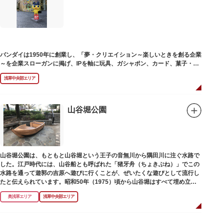
塚の上には板碑が祀られています。この板碑には「弘安十一年戊子五月二十
二日孝子敬白」と刻まれており、区内でも古いものです。しかし妙亀塚と板
碑との関係は、明らかではありません。
なお、隅田川の対岸、木母寺（墨田区堤通）境内には梅若にちなむ梅若塚
（都旧跡）があり、この妙亀塚と相対するものと考えられています。
バンダイは1950年に創業し、「夢・クリエイション～楽しいときを創る企業
～を企業スローガンに掲げ、IPを軸に玩具、ガシャポン、カード、菓子・食
品・食玩、アパレル、日用雑貨など、お客さまの身近で楽しんでいただける
浅草中央部エリア
エンターテインメントをお届けしています。
山谷堀公園
山谷堀公園は、もともと山谷堀という王子の音無川から隅田川に注ぐ水路で
した。江戸時代には、山谷船とも呼ばれた「猪牙舟（ちょきぶね）」でこの
水路を通って遊郭の吉原へ遊びに行くことが、ぜいたくな遊びとして流行し
たと伝えられています。昭和50年（1975）頃から山谷堀はすべて埋め立て
られて暗渠となり、細長い公園として生まれ変わりました。山谷堀公園に
奥浅草エリア
浅草中央部エリア
は、猪牙舟についての説明板も設置されています。