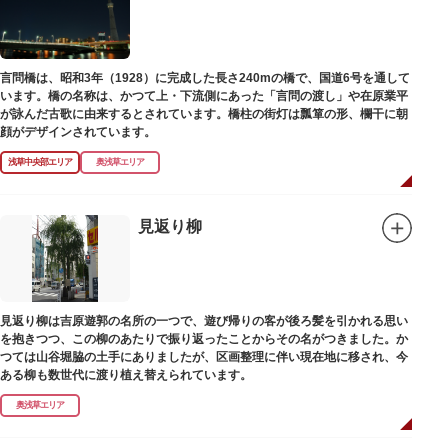
言問橋は、昭和3年（1928）に完成した長さ240mの橋で、国道6号を通して
います。橋の名称は、かつて上・下流側にあった「言問の渡し」や在原業平
が詠んだ古歌に由来するとされています。橋柱の街灯は瓢箪の形、欄干に朝
顔がデザインされています。
浅草中央部エリア
奥浅草エリア
見返り柳
見返り柳は吉原遊郭の名所の一つで、遊び帰りの客が後ろ髪を引かれる思い
を抱きつつ、この柳のあたりで振り返ったことからその名がつきました。か
つては山谷堀脇の土手にありましたが、区画整理に伴い現在地に移され、今
ある柳も数世代に渡り植え替えられています。
奥浅草エリア