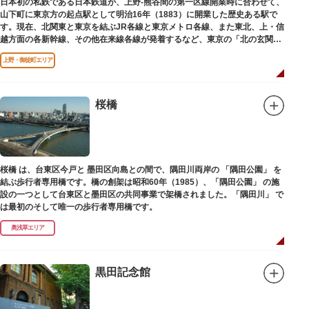
日本初の私鉄である日本鉄道が、上野-熊谷間の第一区線開業時に合わせて、
山下町に東京方の起点駅として明治16年（1883）に開業した歴史ある駅で
す。現在、北関東と東京を結ぶJR各線と東京メトロ各線、また東北、上・信
越方面の各新幹線、その他在来線各線が発着するなど、東京の「北の玄関
口」として機能しています。
上野・御徒町エリア
桜橋
桜橋 は、台東区今戸と 墨田区向島との間で、隅田川両岸の 「隅田公園」 を
結ぶ歩行者専用橋です。橋の創架は昭和60年（1985）、「隅田公園」 の施
設の一つとして台東区と墨田区の共同事業で架橋されました。「隅田川」 で
は最初のそして唯一の歩行者専用橋です。
奥浅草エリア
黒田記念館