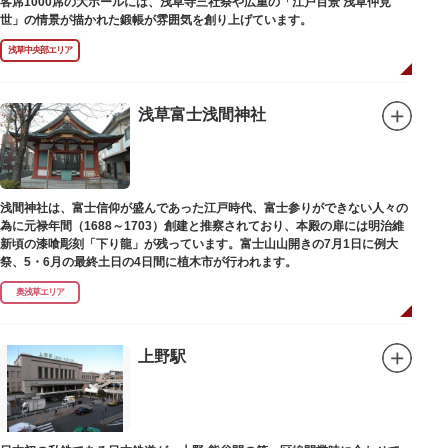
客席1000席の大ホールには、浅草寺三社祭や広重の「江戸百景 浅草仲見
世」の情景が描かれた鍛帳が雰囲気を創り上げています。
浅草中央部エリア
浅草富士浅間神社
浅間神社は、富士信仰が盛んであった江戸時代、富士参りができない人々の
為に元禄年間（1688～1703）創建と推察されており、本殿の扉には明治維
新頃の漆喰彫刻「下り龍」が残っています。富士山山開きの7月1日に例大
祭、5・6月の最終土日の4日間に植木市が行われます。
奥浅草エリア
上野駅