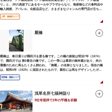
を連ねる「アメ横商店街（アメ横商店街連合会）」。メインの「アメ横通
り」と、JRの高架下にあるモールやプラザからなり、海産物などの食料品や
輸入雑貨、アパレル、化粧品店など、さまざまなジャンルの専門店が立ち並
んでいます。活気ある呼び込みが飛び交うなかで、店員さんとの会話も楽し
上野・御徒町エリア
みながら目玉商品や特価品を探せるのが魅力のひとつ。年末の叩き売りは風
物詩にもなっています。
アメ横のはじまりは、物資が底をついた第二次世界大戦後にできた闇市。多
厩橋
くの闇市が的屋の仕切りであったのに対して、アメ横は満州からの復員兵が
共同体となり連合会を結成。出店を統制し、商店街が形成されました。
当時、JR上野駅のすぐ南に発生した闇市は、飴を販売する屋台があったこと
から「アメヤ横丁（飴屋通り）」と呼ばれるように。反対側のJR御徒町付近
厩橋は、春日通りが隅田川を渡る橋です。この橋の創架は明治7年（1874）
には、アメリカ進駐軍の放出物資を販売する店ができたので「アメリカ横丁
で、隅田川では 第6番目の橋です。この一帯には幕府の御米蔵があり、米の
（アメリカ通り）」と呼ばれるようになりました。この2つのエリアが統合
運搬のために馬もたくさん飼われ、「御厩」 の名称となりました。現在の橋
され、今の「アメ横」になったと言われています。
は、昭和4年（1929）に架設されたもので、親柱には馬をデザインしたガラ
ス細工が組み込まれています。
浅草橋・蔵前エリア
浅草名所七福神詣り
9社寺巡拝で1年の平穏を祈願