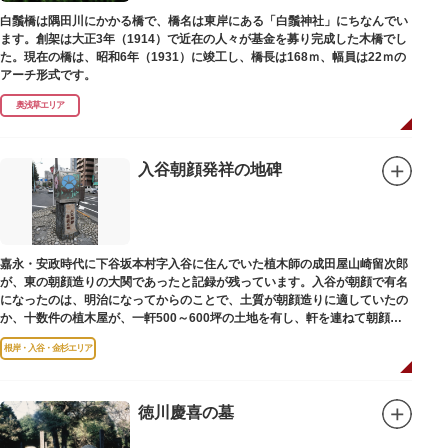
白鬚橋は隅田川にかかる橋で、橋名は東岸にある「白鬚神社」にちなんでい
ます。創架は大正3年（1914）で近在の人々が基金を募り完成した木橋でし
た。現在の橋は、昭和6年（1931）に竣工し、橋長は168ｍ、幅員は22ｍの
アーチ形式です。
奥浅草エリア
入谷朝顔発祥の地碑
嘉永・安政時代に下谷坂本村字入谷に住んでいた植木師の成田屋山崎留次郎
が、東の朝顔造りの大関であったと記録が残っています。入谷が朝顔で有名
になったのは、明治になってからのことで、土質が朝顔造りに適していたの
か、十数件の植木屋が、一軒500～600坪の土地を有し、軒を連ねて朝顔造
りをはじめました。
根岸・入谷・金杉エリア
徳川慶喜の墓