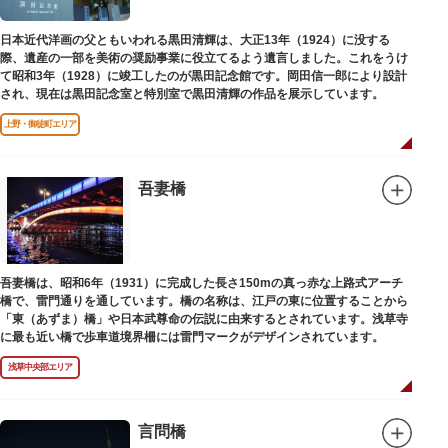
日本近代洋画の父ともいわれる黒田清輝は、大正13年（1924）に没する
際、遺産の一部を美術の奨励事業に役立てるよう遺言しました。これをうけ
て昭和3年（1928）に竣工したのが黒田記念館です。岡田信一郎により設計
され、現在は黒田記念室と特別室で黒田清輝の作品を展示しています。
上野・御徒町エリア
吾妻橋
吾妻橋は、昭和6年（1931）に完成した長さ150mの真っ赤な上路式アーチ
橋で、雷門通りを通しています。橋の名称は、江戸の東に位置することから
「東（あずま）橋」や日本武尊命の伝説に由来するとされています。浅草寺
に最も近い橋で歩車道境界柵には雷門マークがデザインされています。
浅草中央部エリア
言問橋