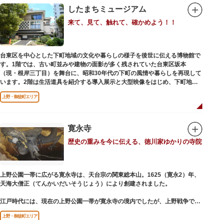
したまちミュージアム
来て、見て、触れて、確かめよう！！
台東区を中心とした下町地域の文化や暮らしの様子を後世に伝える博物館で
す。1階では、古い町並みや建物の面影が多く残されていた台東区坂本
（現・根岸三丁目）を舞台に、昭和30年代の下町の風情や暮らしを再現して
います。2階は生活道具を紹介する導入展示と大型映像をはじめ、下町地域
の歴史や出来事をたどることのできる資料を展示しています。また3階には
上野・御徒町エリア
企画展示室と、道具や玩具を体験し、調べることができるしたまち情報コー
ナーがあります。
寛永寺
歴史の重みを今に伝える、徳川家ゆかりの寺院
上野公園一帯に広がる寛永寺は、天台宗の関東総本山。1625（寛永2）年、
天海大僧正（てんかいだいそうじょう）により創建されました。
江戸時代には、現在の上野公園一帯が寛永寺の境内でしたが、上野戦争でそ
の多くを焼失。現在は根本中堂をはじめ開山堂（両大師）、不忍池辯天堂、
上野・御徒町エリア
上野大仏（パゴダ）、輪王殿などの建造物が上野公園とその周辺に点在して