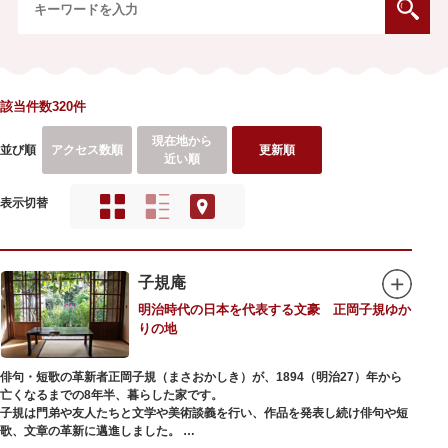
該当件数320件
現在地から
並び順
アクセス数順
更新順
近い順
表示切替
子規庵
明治時代の日本を代表する文豪 正岡子規ゆか
りの地
俳句・短歌の革新者正岡子規（まさおかしき）が、1894（明治27）年から
亡くなるまでの8年半、暮らした家です。
子規は門弟や友人たちと文学や美術談義を行い、作品を発表し続け俳句や短
歌、文章の革新に邁進しました。