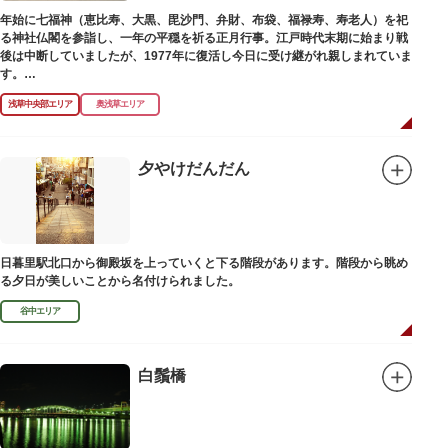
年始に七福神（恵比寿、大黒、毘沙門、弁財、布袋、福禄寿、寿老人）を祀
る神社仏閣を参詣し、一年の平穏を祈る正月行事。江戸時代末期に始まり戦
後は中断していましたが、1977年に復活し今日に受け継がれ親しまれていま
す。
浅草中央部エリア
奥浅草エリア
浅草名所七福神の特徴は福禄寿、寿老人が2社ずつあり、巡る社寺が9ヶ所あ
るところ。九は数の究み、鳩と言う字にも使われていて、鳩は「集まる」と
いう縁起の良い意味を持つ故事に由来しているそうです。福笹に各社寺の福
絵馬をつけ、色紙・福絵に御朱印をいただきながら巡拝しましょう。
夕やけだんだん
江戸文化発祥の地といわれる浅草には、観音様の境内を中心として広く各所
に名所・旧跡があります。七福神をめぐる途中、これらの名跡も訪ねながら
江戸文化の面影を偲んでみてはいかがでしょうか。
御利益にあやかりながらの散策は、福徳と心の安らぎを与えてくれることで
日暮里駅北口から御殿坂を上っていくと下る階段があります。階段から眺め
しょう。
る夕日が美しいことから名付けられました。
谷中エリア
白鬚橋