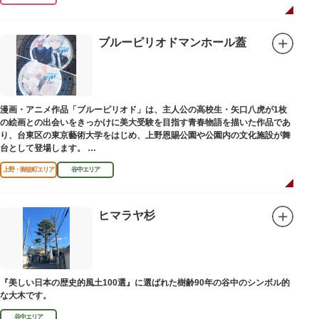
ブルーピリオドマンホール蓋
漫画・アニメ作品「ブルーピリオド」は、主人公の高校生・矢口八虎が1枚
の絵画との出会いをきっかけに美大受験を目指す青春物語を描いた作品であ
り、台東区の東京藝術大学をはじめ、上野恩賜公園や公園内の文化施設が舞
台として登場します。
区にゆかりのある本作品を通して、新たな観光スポット創出による誘客促進
上野・御徒町エリア
谷中エリア
と区内観光客の回遊性向上を図るため、こちらのマンホール蓋を設置しまし
た。
設置年月日：令和4年3月1日
ヒマラヤ杉
『美しい日本の歴史的風土100選』に選ばれた樹齢90年の谷中のシンボル的
な大木です。
谷中エリア