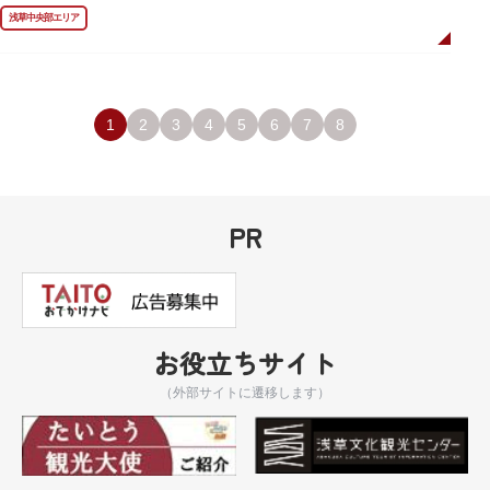
ました。
浅草中央部エリア
描かれているのは、主人公である矢逆一稀、久慈悠、陣内燕太の3人が、か
っぱ橋に封印されていた謎のカッパ型生命体“ケッピ”によって河童の姿に変
身させられた姿です。
設置年月日：令和3年4月13日
1
2
3
4
5
6
7
8
PR
お役立ちサイト
（外部サイトに遷移します）