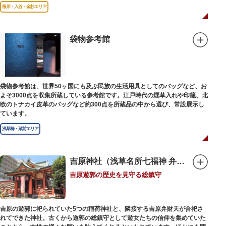
故郷松山より母と妹を呼び寄せ、結核に苦しみながらも34歳で亡くなるまで
根岸・入谷・金杉エリア
精力的に文学作品を創作し続けた場所でもあります。
1945（昭和20）年の空襲で焼失しましたが、その5年後、当時の間取りのま
ま再建され、現在の庵は東京都指定史跡として明治の雰囲気が体感できる魅
袋物参考館
力的な空間となっています。
子規が病室兼書斎にしていた「病牀六尺の間」などを復元しており、明治の
暮らしだけでなく創作の様子を偲ぶことができます。現在、一般のボランテ
ィア団体により大切に維持・保存されています。
袋物参考館は、世界50ヶ国にも及ぶ民族の生活用具としてのバッグなど、お
よそ3000点を収集所蔵している参考館です。江戸時代の煙草入れや印籠、北
欧のトナカイ皮革のバッグなど約300点を所蔵品の中から選び、常設展示し
ています。
浅草橋・蔵前エリア
吉原神社（浅草名所七福神 弁財天）
吉原遊郭の歴史を見守る総鎮守
吉原の遊郭に祀られていた5つの稲荷神社と、隣接する吉原弁財天が合祀さ
れてできた神社。古くから遊郭の総鎮守として遊女たちの信仰を集めていた