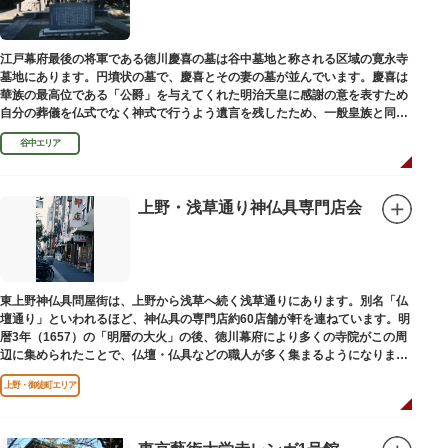
江戸幕府最後の将軍である徳川慶喜の墓は谷中墓地と称される区域の寛永寺
墓地にあります。円墳状の墓で、慶喜とその妻の墓が並んでいます。慶喜は
華族の最高位である「公爵」を与えてくれた明治天皇に感謝の意を表すため
自分の葬儀を仏式でなく神式で行うよう遺言を残したため、一般皇族と同じ
ような円墳が建てられました。
谷中エリア
上野・浅草通り神仏具専門店会
東上野神仏具問屋街は、上野から浅草へ続く浅草通りにあります。別名「仏
壇通り」といわれるほど、神仏具の専門店約60店舗が軒を連ねています。明
暦3年（1657）の「明暦の大火」の後、徳川幕府により多くの寺院がこの周
辺に集められたことで、仏壇・仏具などの職人が多く集まるようになりまし
た。
上野・御徒町エリア