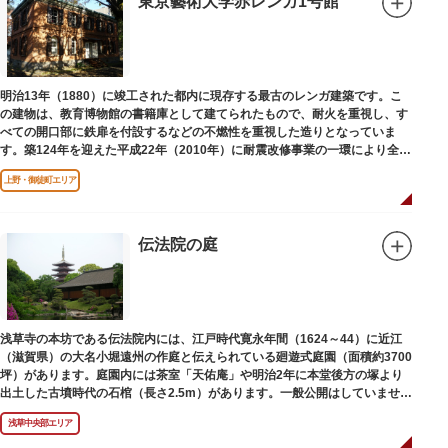
東京藝術大学赤レンガ1号館
明治13年（1880）に竣工された都内に現存する最古のレンガ建築です。こ
の建物は、教育博物館の書籍庫として建てられたもので、耐火を重視し、す
べての開口部に鉄扉を付設するなどの不燃性を重視した造りとなっていま
す。築124年を迎えた平成22年（2010年）に耐震改修事業の一環により全面
改修が施されました。
上野・御徒町エリア
伝法院の庭
浅草寺の本坊である伝法院内には、江戸時代寛永年間（1624～44）に近江
（滋賀県）の大名小堀遠州の作庭と伝えられている廻遊式庭園（面積約3700
坪）があります。庭園内には茶室「天佑庵」や明治2年に本堂後方の塚より
出土した古墳時代の石棺（長さ2.5m）があります。一般公開はしていません
が、不定期で特別公開されることがあります。
浅草中央部エリア