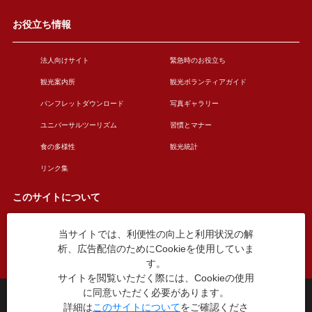
お役立ち情報
法人向けサイト
緊急時のお役立ち
観光案内所
観光ボランティアガイド
パンフレットダウンロード
写真ギャラリー
ユニバーサルツーリズム
習慣とマナー
食の多様性
観光統計
リンク集
このサイトについて
当サイトでは、利便性の向上と利用状況の解
このサイトについて
広告掲載について
析、広告配信のためにCookieを使用していま
お問い合わせ
す。
サイトを閲覧いただく際には、Cookieの使用
に同意いただく必要があります。
台東区役所観光課
詳細は
このサイトについて
をご確認くださ
〒110-8615 東京都台東区東上野4丁目5番6号