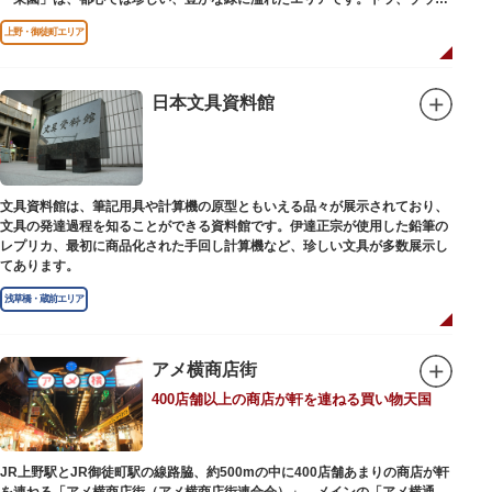
どが住む森エリアや、ホッキョクグマやアザラシが住む海エリアでは、水浴
上野・御徒町エリア
びなど迫力あるシーンが目撃できることもあります。国指定重要文化財の
「旧寛永寺五重塔」や藤堂高虎が建て1878（明治11）年に再建された
「閑々亭」などの歴史的建造物も見どころです。
日本文具資料館
一方「西園」は、蓮の名所としても知られる風光明媚な「不忍池」のほとり
に位置する区域。キリンやサイなどの人気動物をはじめ、アイアイや“動か
ない鳥”として話題のハシビロコウなどユニークな種も見られます。
子ども動物園「すてっぷ」では、小動物を間近で観察することを通じて、命
の大切さや生きものの魅力が学べる体験プログラムが実施されています。
文具資料館は、筆記用具や計算機の原型ともいえる品々が展示されており、
文具の発達過程を知ることができる資料館です。伊達正宗が使用した鉛筆の
歩き疲れたり、お腹が空いてきたら、園内にいくつかあるフードショップで
レプリカ、最初に商品化された手回し計算機など、珍しい文具が多数展示し
休憩しましょう。それぞれのお店で、動物たちをモチーフにした可愛いフー
てあります。
ドやスイーツが食べられます。オリジナルグッズを取り扱うギフトショップ
も必見です。
浅草橋・蔵前エリア
アメ横商店街
400店舗以上の商店が軒を連ねる買い物天国
JR上野駅とJR御徒町駅の線路脇、約500mの中に400店舗あまりの商店が軒