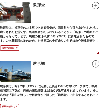
駒形堂
駒形堂は、浅草寺のご本尊である観音像が、隅田川から引き上げられた地に
建立されたお堂です。馬頭観音が祀られていることから「駒形」の地名の由
緒ともなっています。現在の堂は平成15年（2003）に再建されたもので
す。ご本尊顕現の地のため、お堂周辺の十町余りの川筋は魚介殺生禁断とな
り、戒殺碑が建立されました。
浅草中央部エリア
駒形橋
駒形橋は、昭和2年（1927）に完成した長さ150mの青いアーチ橋で、中央
径間部は下路式、両側の側径間部は上路式で浅草通りを通しています。橋の
名称は「駒川の渡し」や観音様が上陸した「駒形堂」に由来するとされてい
ます。
浅草中央部エリア