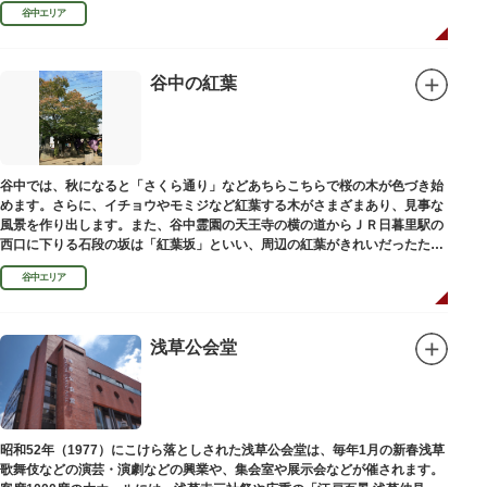
100mの桜並木や、霊園内に点在する大木なども見事です。
谷中エリア
谷中の紅葉
谷中では、秋になると「さくら通り」などあちらこちらで桜の木が色づき始
めます。さらに、イチョウやモミジなど紅葉する木がさまざまあり、見事な
風景を作り出します。また、谷中霊園の天王寺の横の道からＪＲ日暮里駅の
西口に下りる石段の坂は「紅葉坂」といい、周辺の紅葉がきれいだったため
このように命名されたという説があります。
谷中エリア
浅草公会堂
昭和52年（1977）にこけら落としされた浅草公会堂は、毎年1月の新春浅草
歌舞伎などの演芸・演劇などの興業や、集会室や展示会などが催されます。