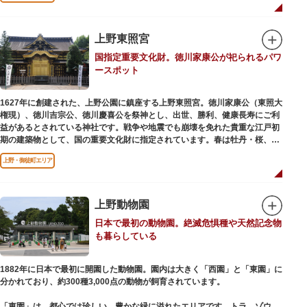
います。戦火を免れた輪王寺門跡御本坊表門、徳川将軍霊廟勅額門など重要
文化財も多く有し、歴史の重みを今に伝える寺院です。
清水観音堂の舞台前に復元された「月の松」は、浮世絵師歌川広重の「名所
上野東照宮
江戸百景」にも描かれていることで有名。丸い形の松から不忍池辯天堂を見
国指定重要文化財。徳川家康公が祀られるパワ
下ろす風流な景観は、絶好のフォトスポットとなっています。
ースポット
東叡山（とうえいざん）という山号は、東の「比叡山延暦寺」を意味してお
り、比叡山や京都の有名寺院になぞらえて上野の山に数多くの堂舎が建立さ
1627年に創建された、上野公園に鎮座する上野東照宮。徳川家康公（東照大
れました。本尊は薬師瑠璃光如来（やくしるりこうにょらい）で、伝教大師
権現）、徳川吉宗公、徳川慶喜公を祭神とし、出世、勝利、健康長寿にご利
最澄が自ら彫ったと伝えられる秘仏です。徳川歴代将軍の祈祷寺と菩提寺を
益があるとされている神社です。戦争や地震でも崩壊を免れた貴重な江戸初
兼ね、御霊廟には6名の将軍が埋葬されています。
期の建築物として、国の重要文化財に指定されています。春は牡丹・桜、秋
は紅葉やダリア展、お正月は初詣や冬ぼたん鑑賞の地として、年間を通して
上野・御徒町エリア
国内外からの参拝者で賑わうスポットです。
贅沢に金箔が使われた豪華絢爛な金色殿（社殿）などの建造物は、三代将
軍・徳川家光公が、日光東照宮までお参りに行けない江戸の人々のために建
上野動物園
てられたそう。社殿内部は文化財保護のため通常は非公開ですが、特別公開
日本で最初の動物園。絶滅危惧種や天然記念物
が実施されることもあるので、拝観を申し込んでみてはいかがでしょうか。
も暮らしている
授与所では、期間・数量限定のお守りや御朱印も授与されているので要チェ
ック。手塚治虫のユニコのお守りなど愛らしいものがありますよ。
1882年に日本で最初に開園した動物園。園内は大きく「西園」と「東園」に
分かれており、約300種3,000点の動物が飼育されています。
「東園」は、都心では珍しい、豊かな緑に溢れたエリアです。トラ、ゾウな