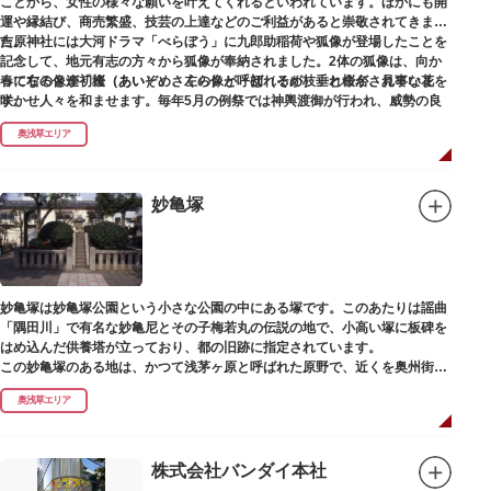
ことから、女性の様々な願いを叶えてくれるといわれています。ほかにも開
運や縁結び、商売繁盛、技芸の上達などのご利益があると崇敬されてきまし
た。
吉原神社には大河ドラマ「べらぼう」に九郎助稲荷や狐像が登場したことを
記念して、地元有志の方々から狐像が奉納されました。2体の狐像は、向か
春になると逢初桜（あいぞめさくら）と呼ばれるが枝垂れ桜が、見事な花を
って右の像が「逢（あい）」、左の像が「初（そめ）」と命名されていま
咲かせ人々を和ませます。毎年5月の例祭では神輿渡御が行われ、威勢の良
す。
い掛け声とともに各町は活気にあふれます。
奥浅草エリア
吉原弁財天は浅草名所七福神の一社・弁財天にあたり、七福神に関する授与
も年間を通して行われています。
妙亀塚
妙亀塚は妙亀塚公園という小さな公園の中にある塚です。このあたりは謡曲
「隅田川」で有名な妙亀尼とその子梅若丸の伝説の地で、小高い塚に板碑を
はめ込んだ供養塔が立っており、都の旧跡に指定されています。
この妙亀塚のある地は、かつて浅茅ヶ原と呼ばれた原野で、近くを奥州街道
が通じていました。妙亀塚は「梅若伝説」にちなんだ名称です。「梅若伝
奥浅草エリア
説」とは平安時代、吉田少将惟房の子・梅若が、信夫藤太という人買いにさ
らわれ、都から奥州へつれて行かれる途中、重い病にかかりこの地に捨てら
れ世を去りました。我が子を探し求めてはるばるこの地まで来た母親は、隅
田川岸で里人から梅若の死を知らされ、髪をおろして妙亀尼と称し庵を結ん
株式会社バンダイ本社
だ、という説話です。謡曲『隅田川』はこの伝説をもとにしています。