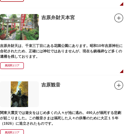
吉原弁財天本宮
吉原弁財天は、千束三丁目にある花園公園にあります。昭和10年吉原神社に
合祀されたため、正確には神社ではありませんが、現在も鎮魂碑など多くの
遺構を残しております。
奥浅草エリア
吉原観音
関東大震災では遊女をはじめ多くの人々が池に逃れ、490人が溺死する悲劇
が起こりました。この観音さまは溺死した人々の供養のために大正１５年
（1926）に造立されたものです。
奥浅草エリア