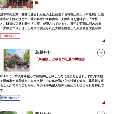
院
浅草寺の北東、森林に囲まれた丘の上に位置する待乳山聖天（本龍院）は浅
草寺の支院のひとつ。境内各所に身体健全・夫婦和合を意味する「大根」
と、財福の功徳を表す「巾着」が印されています。毎年1月7日に行われる
「大根まつり」は、正月中に供えられた大根を調理した風呂吹き大根が御神
酒とともに参拝者に振る舞われるイベント。聖天様のお下がりの大根をいた
奥浅草エリア
だくことで、心身健康のご利益があるそうです。
毎朝本堂で執り行われている「浴油祈祷（よくゆきとう）」は、聖天様を供
養する最高の祈祷法。心願成就の力があると考えられており、依頼すると7
鳥越神社
日間毎朝祈祷していただけます。また、浅草名所七福神のひとつとしても知
「鳥越祭」は蔵前の初夏の風物詩
られ、毘沙門天が祀られています。
651年に日本武尊を祀って白鳥神社と称したのに始まるとされ、前九年の役
で源義家が東国鎮定に向かう折、白い鳥が飛び立ち浅瀬を知り、隅田川を渡
ることができたことから、その名を鳥越大明神と改めたと伝えられる神社で
す。
江戸時代までは三社の神社から成り、約2万坪の広大な敷地を所領していま
浅草橋・蔵前エリア
したが、天領からの米を収蔵する蔵や、大名屋敷などを建てるために没収さ
れ、現在の鳥越神社が残りました。
毎年6月上旬に行われる鳥越祭では、都内最大級を誇る千貫神輿（約4トン）
が氏子町内を渡御し、夜の宮入道中では、提灯に照らされた神輿が荘厳かつ