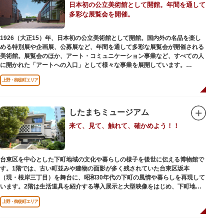
日本初の公立美術館として開館。年間を通して
多彩な展覧会を開催。
1926（大正15）年、日本初の公立美術館として開館。国内外の名品を楽し
める特別展や企画展、公募展など、年間を通して多彩な展覧会が開催される
美術館。展覧会のほか、アート・コミュニケーション事業など、すべての人
に開かれた「アートへの入口」として様々な事業を展開しています。
上野・御徒町エリア
レストランやミュージアムショップも充実。開放的なガラス張りのレストラ
ンからは、美術館のプロムナードや四季折々の公園の景色を眺めることがで
きます。入館は無料で、レストランやミュージアムショップのみの利用も可
能です（観覧料は展覧会によって異なります。展覧会のスケジュールや観覧
したまちミュージアム
料等の詳細は公式サイトをご確認ください）。
来て、見て、触れて、確かめよう！！
専門のスタッフに子供を預け、ゆっくりと展覧会鑑賞を楽しめる託児サービ
ス「パパママデー（事前予約制）」や、個室スペースのある授乳室、ミルク
用のお湯のサービスもあるのでファミリーにもおすすめです。
台東区を中心とした下町地域の文化や暮らしの様子を後世に伝える博物館で
レンガ色のタイル張りの建物は、日本のモダニズム建築の巨匠・前川國男の
す。1階では、古い町並みや建物の面影が多く残されていた台東区坂本
設計。
（現・根岸三丁目）を舞台に、昭和30年代の下町の風情や暮らしを再現して
屋外には彫刻等の立体作品も展示されています。
います。2階は生活道具を紹介する導入展示と大型映像をはじめ、下町地域
の歴史や出来事をたどることのできる資料を展示しています。また3階には
上野・御徒町エリア
企画展示室と、道具や玩具を体験し、調べることができるしたまち情報コー
ナーがあります。