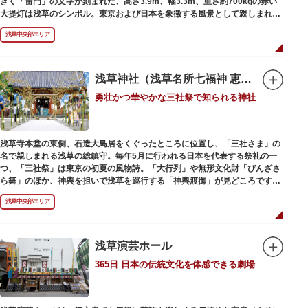
きく「雷門」の文字が刻まれた、高さ3.9m、幅3.3m、重さ約700kgの赤い
大提灯は浅草のシンボル。東京および日本を象徴する風景として親しまれ、
フォトスポットとしても国内外の観光客を魅了し続けています。
浅草中央部エリア
提灯の底部に施された見事な龍の彫刻や、門の北側（風神雷神の背後）に安
置されている浅草寺の護法善神「天龍像」と「金龍像」も見どころ。正式名
称の「風雷神門」は、門の左右に立つ2体の彫像、風神像と雷神像に由来し
ます。日没から23時頃までは雷門や浅草寺がライトアップされ、昼間とは違
浅草神社（浅草名所七福神 恵比須）
った荘厳な雰囲気に包まれます。
勇壮かつ華やかな三社祭で知られる神社
何度も焼失と再建を繰り返し、現在の雷門は1960年に松下電器産業（現パナ
ソニック）の松下幸之助氏の寄進により再建されたものです。
浅草寺本堂の東側、石造大鳥居をくぐったところに位置し、「三社さま」の
名で親しまれる浅草の総鎮守。毎年5月に行われる日本を代表する祭礼の一
つ、「三社祭」は東京の初夏の風物詩。「大行列」や無形文化財「びんざさ
ら舞」のほか、神輿を担いで浅草を巡行する「神輿渡御」が見どころです。
町を練り歩く担ぎ手たちの威勢良い掛け声が響き渡り、浅草の町がまつり一
浅草中央部エリア
色に染まります。
6月の「夏越し（なごし）の大祓」では、茅草で作られた輪の中（茅の輪）
が設置されます。それを八の字に三回通って穢れを祓うことで疫病や災厄か
ら逃れ、福徳があると伝えられる行事です。
浅草演芸ホール
365日 日本の伝統文化を体感できる劇場
本殿には浅草寺のご本尊である聖観世音菩薩像を見つけた漁師の兄弟ととも
に、尊像として奉安した郷土の文化人、土師真中知（はじのなかとも）の3
人が祀られています。江戸時代に徳川家光が寄進した社殿は本殿・幣殿と拝
殿の間が渡り廊下で繋がる建築様式。国の重要文化財に指定されています。