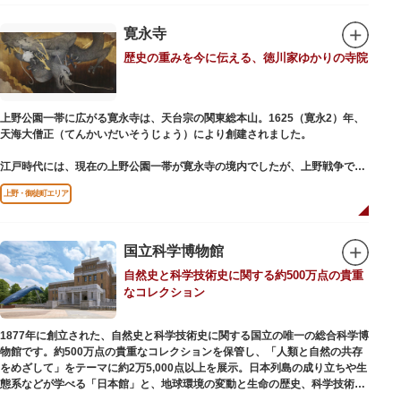
氏の功績を顕彰した記念碑など見どころも多数。月毎に趣向を凝らした御朱
印は、うっとりするほど美しいデザインで人気を博しています。
寛永寺
歴史の重みを今に伝える、徳川家ゆかりの寺院
江戸後期には、学問の神様である菅原道真公も回向院より遷され、境内にあ
る末社を含めて15柱もの神様が祀られています。俳優の渥美清が願をかけた
神社としても知られ、映画「男はつらいよ」で寅さんが首にかけているお守
りは、ここ小野照崎神社のものです。
上野公園一帯に広がる寛永寺は、天台宗の関東総本山。1625（寛永2）年、
天海大僧正（てんかいだいそうじょう）により創建されました。
江戸時代には、現在の上野公園一帯が寛永寺の境内でしたが、上野戦争でそ
の多くを焼失。現在は根本中堂をはじめ開山堂（両大師）、不忍池辯天堂、
上野・御徒町エリア
上野大仏（パゴダ）、輪王殿などの建造物が上野公園とその周辺に点在して
います。戦火を免れた輪王寺門跡御本坊表門、徳川将軍霊廟勅額門など重要
文化財も多く有し、歴史の重みを今に伝える寺院です。
清水観音堂の舞台前に復元された「月の松」は、浮世絵師歌川広重の「名所
国立科学博物館
江戸百景」にも描かれていることで有名。丸い形の松から不忍池辯天堂を見
自然史と科学技術史に関する約500万点の貴重
下ろす風流な景観は、絶好のフォトスポットとなっています。
なコレクション
東叡山（とうえいざん）という山号は、東の「比叡山延暦寺」を意味してお
り、比叡山や京都の有名寺院になぞらえて上野の山に数多くの堂舎が建立さ
1877年に創立された、自然史と科学技術史に関する国立の唯一の総合科学博
れました。本尊は薬師瑠璃光如来（やくしるりこうにょらい）で、伝教大師
物館です。約500万点の貴重なコレクションを保管し、「人類と自然の共存
最澄が自ら彫ったと伝えられる秘仏です。徳川歴代将軍の祈祷寺と菩提寺を
をめざして」をテーマに約2万5,000点以上を展示。日本列島の成り立ちや生
兼ね、御霊廟には6名の将軍が埋葬されています。
態系などが学べる「日本館」と、地球環境の変動と生命の歴史、科学技術の
進歩などが学べる「地球館」の2つの常設展示をメインに、特別展・企画展