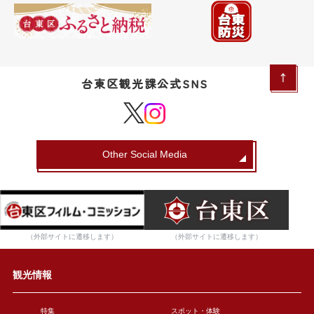
台東区観光課公式SNS
Other Social Media
（外部サイトに遷移します）
（外部サイトに遷移します）
観光情報
特集
スポット・体験