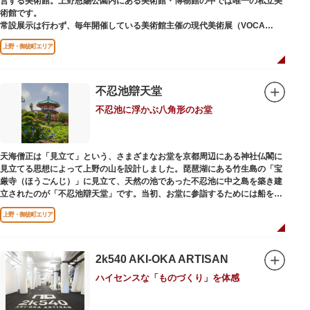
営する美術館。上野恩賜公園内にある美術館・博物館の中では唯一の私立美
術館です。
常設展示は行わず、毎年開催している美術館主催の現代美術展（VOCA
展）、公募展（上野の森美術館大賞展、日本の自然を描く展）のほか、マン
上野・御徒町エリア
ガから書展にいたるまで定期的に多彩なジャンルの独創的な企画展を開催し
ています。
別館の1階には、小企画展などの開催もできる上野の森美術館ギャラリー、
不忍池辯天堂
そして、3階には上野の森アートスクールが設置され、初心者から熟練者を
不忍池に浮かぶ八角形のお堂
対象とした油彩・アクリル、水彩、日本画のクラスや、週末に受講できる単
発講座などを開催しています。
天海僧正は「見立て」という、さまざまなお堂を京都周辺にある神社仏閣に
見立てる思想によって上野の山を設計しました。琵琶湖にある竹生島の「宝
厳寺（ほうごんじ）」に見立て、天然の池であった不忍池に中之島を築き建
立されたのが「不忍池辯天堂」です。当初、お堂に参詣するためには船を使
用していましたが、参詣者が増えたことから橋がかけられました。不忍池の
上野・御徒町エリア
どこからでも参拝できるように、八角形の建物になったと言われ、7月から8
月にかけては、不忍池の蓮が咲き、極楽浄土を連想させる光景が広がりま
す。
2k540 AKI-OKA ARTISAN
ご本尊である辯才天は、音楽と芸能の守り神として広く信仰され、
ハイセンスな「ものづくり」を体感
「辯”財”天」とも書くことから、金運上昇といったご利益もあると言われて
います。辯才天は琵琶を持った姿で知られていますが、不忍池辯天堂の辯才
天は、8本の腕に煩悩を破壊する武器をお持ちになっている「八臂辯才天