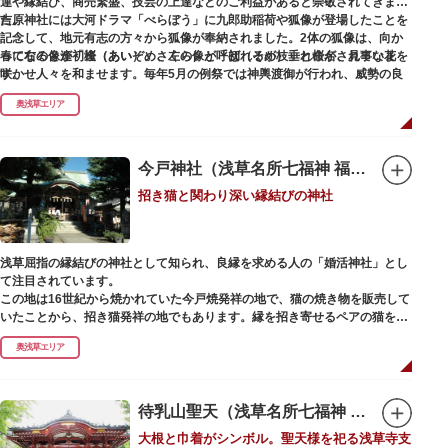
運や縁結び、商売繁盛、技芸の上達などのご利益があると崇敬されてきまし
た。
吉原神社には大河ドラマ「べらぼう」に九郎助稲荷や狐像が登場したことを
記念して、地元有志の方々から狐像が奉納されました。2体の狐像は、向か
春になると逢初桜（あいぞめさくら）と呼ばれるが枝垂れ桜が、見事な花を
って右の像が「逢（あい）」、左の像が「初（そめ）」と命名されていま
咲かせ人々を和ませます。毎年5月の例祭では神輿渡御が行われ、威勢の良
す。
い掛け声とともに各町は活気にあふれます。
奥浅草エリア
吉原弁財天は浅草名所七福神の一社・弁財天にあたり、七福神に関する授与
も年間を通して行われています。
今戸神社（浅草名所七福神 福禄寿）
招き猫と関わり深い縁結びの神社
浅草屈指の縁結びの神社として知られ、良縁を求める人の「婚活神社」とし
て注目されています。
この地は16世紀から焼かれていた今戸焼発祥の地で、猫の焼き物を販売して
いたことから、招き猫発祥の地でもあります。縁を招き寄せるペアの猫をモ
チーフにした絵馬や御朱印帳も人気です。
奥浅草エリア
1063（康平6）年、時の奥羽鎮守府源頼朝・義家父子が祈願し鎌倉の鶴ヶ丘
と浅草今戸とに京都の石清水八幡を勧請して創建されました。境内には、幕
末に活躍した新選組沖田総司の終焉の地の碑も佇んでいます。また、浅草名
待乳山聖天（浅草名所七福神 毘沙門天）
所七福神の福禄寿が祀られており、七福神詣りの参拝客でも賑わうスポット
大根と巾着がシンボル。聖天様を祀る浅草寺支
です。