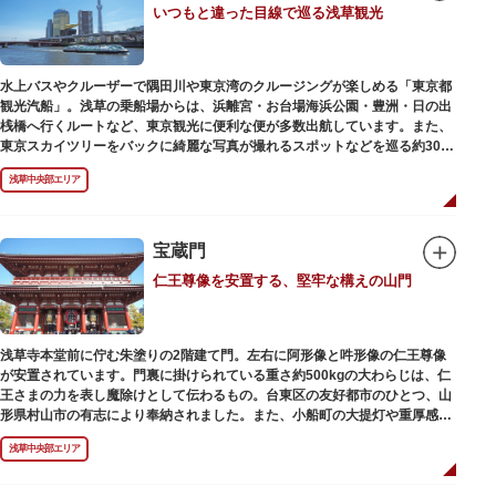
いつもと違った目線で巡る浅草観光
動物園としても知られるようになりました。戦後は遊園地として再開し、温
かさと懐かしさを併せ持つレトロなアトラクションや雰囲気で人気のスポッ
トとなっています。幼児（0歳～4歳）は入園とのりもの料が無料で、年齢や
身長制限の無いアトラクションもあり、子どもの遊園地デビューにもぴった
水上バスやクルーザーで隅田川や東京湾のクルージングが楽しめる「東京都
りです。
観光汽船」。浅草の乗船場からは、浜離宮・お台場海浜公園・豊洲・日の出
桟橋へ行くルートなど、東京観光に便利な便が多数出航しています。また、
東京スカイツリーをバックに綺麗な写真が撮れるスポットなどを巡る約30分
の「浅草周遊コース」も。初日の出やお花見、隅田川花火大会、クリスマス
浅草中央部エリア
などのイベント時は、いつもと違う目線から東京の景色を堪能できるイベン
トクルーズも企画されています。
漫画・アニメ界の巨匠、松本零士氏が宇宙船をイメージしてデザインした船
や、約300人が乗船可能なアメリカンな大型船など多種多様な船体も魅力。
宝蔵門
目的や人数にあわせてコースや時間帯を選べるチャータークルーズも行われ
仁王尊像を安置する、堅牢な構えの山門
ています。
浅草寺本堂前に佇む朱塗りの2階建て門。左右に阿形像と吽形像の仁王尊像
が安置されています。門裏に掛けられている重さ約500kgの大わらじは、仁
王さまの力を表し魔除けとして伝わるもの。台東区の友好都市のひとつ、山
形県村山市の有志により奉納されました。また、小船町の大提灯や重厚感あ
ふれる吊灯篭も存在感を放ち、参拝客を迎えてくれます。
浅草中央部エリア
宝蔵門は、平安時代、武蔵守に任命された平公雅（たいらのきみまさ）によ
り、祈願成就の御礼として942年に建立されました。数度の火災を経て、現