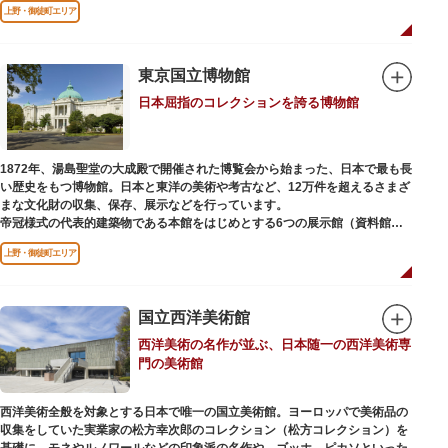
上野・御徒町エリア
などから構成されています。
2005年「愛・地球博」の長久手日本館で人気を博した「地球の部屋」を移設
した、「シアター36○」も見どころのひとつ。直径12.8m（実際の地球の
100万分の1の大きさ）のドームの内側すべてがスクリーンになっている世界
東京国立博物館
初のシアターで、月ごとに変わるオリジナル映像を上映しています。
日本屈指のコレクションを誇る博物館
楽しみながら学習できるイベント企画や、恐竜をはじめとした様々な実物標
本、子ども向けのコーナーもあり、お子様連れでも楽しめる博物館です。
また、国立科学博物館では、日本およびアジアにおける科学系博物館の中核
1872年、湯島聖堂の大成殿で開催された博覧会から始まった、日本で最も長
施設として、調査研究、標本資料の収集・保管・活用、展示・学習支援を推
い歴史をもつ博物館。日本と東洋の美術や考古など、12万件を超えるさまざ
進。これらの活動を上野の本館、白金台の附属自然教育園、茨城県つくば市
まな文化財の収集、保存、展示などを行っています。
の実験植物園や筑波研究施設（非公開）で展開しています。
帝冠様式の代表的建築物である本館をはじめとする6つの展示館（資料館）
からなり、89件の国宝を所蔵。常に貴重な文化財を公開し、講座や講演会、
上野・御徒町エリア
ワークショップなどを実施しています。国宝や重要文化財などの名品をたど
りながら、真の美術史を堪能し価値あるひと時を過ごしてみてはいかがでし
ょうか。
国立西洋美術館
吹き抜けのエントランスに大理石の大階段がある本館では、壁時計やステン
西洋美術の名作が並ぶ、日本随一の西洋美術専
ドグラスなど格調高い内部装飾にも注目してみてください。初めて来館する
門の美術館
方や時間が限られている方などに向け提案されたコース（日本美術入門／た
てものめぐり／仏像大好き）を参考にめぐるのも良いでしょう。
西洋美術全般を対象とする日本で唯一の国立美術館。ヨーロッパで美術品の
敷地内にはレストランやミュージアムショップのほか緑豊かな庭園も。季節
収集をしていた実業家の松方幸次郎のコレクション（松方コレクション）を
ごとの彩りを感じながらゆったりと散策するのもおすすめです。