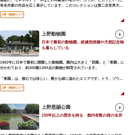
基礎に、モネやルノワールなどの印象派の名作や、ゴッホ、ピカソといった
有名作家の作品を広く展示しています。このコレクションは第二次世界大戦
中にフランス政府に接収され、戦後に専用の美術館を創設することを条件に
上野・御徒町エリア
日本へ寄贈返還されました。
本館の設計は、フランスで活躍した近代建築の巨匠ル・コルビュジエによる
もの。「ル・コルビュジエの建築作品－近代建築運動への顕著な貢献－」の
上野動物園
構成資産の一つとして東京初の世界文化遺産に登録されています。前庭にも
日本で最初の動物園。絶滅危惧種や天然記念物
ロダンの彫刻が展示されており、散策しながら美術鑑賞を楽しめるのも魅力
も暮らしている
のひとつ。 ボランティア・スタッフと一緒に鑑賞する「美術トーク」や、解
説を聞きながら本館や前庭を一緒に歩く「建築ツアー」など、初めての来館
でも気軽に楽しめるプログラムも用意されています。
1882年に日本で最初に開園した動物園。園内は大きく「西園」と「東園」に
分かれており、約300種3,000点の動物が飼育されています。
「東園」は、都心では珍しい、豊かな緑に溢れたエリアです。トラ、ゾウな
どが住む森エリアや、ホッキョクグマやアザラシが住む海エリアでは、水浴
上野・御徒町エリア
びなど迫力あるシーンが目撃できることもあります。国指定重要文化財の
「旧寛永寺五重塔」や藤堂高虎が建て1878（明治11）年に再建された
「閑々亭」などの歴史的建造物も見どころです。
上野恩賜公園
一方「西園」は、蓮の名所としても知られる風光明媚な「不忍池」のほとり
150年以上の歴史を誇る 都内有数の桜の名所
に位置する区域。キリンやサイなどの人気動物をはじめ、アイアイや“動か
ない鳥”として話題のハシビロコウなどユニークな種も見られます。
子ども動物園「すてっぷ」では、小動物を間近で観察することを通じて、命
の大切さや生きものの魅力が学べる体験プログラムが実施されています。