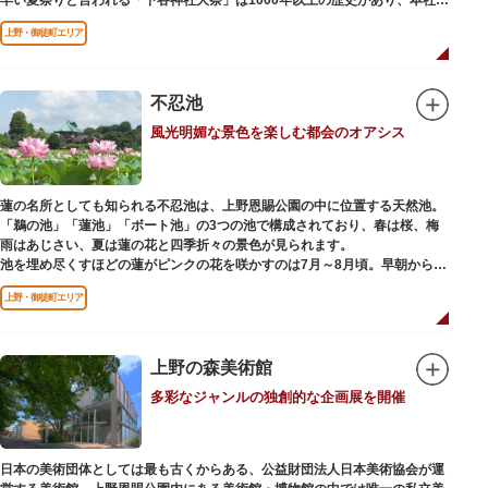
輿の渡御を行う「本祭り」と、町会神輿の渡御だけの「陰祭り」が隔年に行
上野・御徒町エリア
われています。
本殿には、日本を代表する画家 横山大観による「龍」の天井絵が掲げられて
おり、その壮大な美しさは見る者を圧倒します。俳句の大家・正岡子規の
「句碑」や、初代・三笑亭可楽の寄席が境内で初めて開かれたという「寄席
不忍池
発祥之地」の石碑などの見どころも。
風光明媚な景色を楽しむ都会のオアシス
オリジナルの朱印帳の販売や、月や日によって限定の御朱印頒布も行ってい
ます。
蓮の名所としても知られる不忍池は、上野恩賜公園の中に位置する天然池。
「鵜の池」「蓮池」「ボート池」の3つの池で構成されており、春は桜、梅
雨はあじさい、夏は蓮の花と四季折々の景色が見られます。
池を埋め尽くすほどの蓮がピンクの花を咲かすのは7月～8月頃。早朝から午
前のみ開花するので、シーズン中は多くの観光客が朝早くから池を訪れま
上野・御徒町エリア
す。綺麗な蓮の花を近くから観察できるデッキを散歩しながら朝の不忍池を
楽しむのがおすすめです。
「ボート池」ではスワンボートやオール式のボートのレンタルが可能。水上
から池を眺めれば、新しい発見ができるかもしれません。また、「鵜の池」
上野の森美術館
にはマガモ・オナガガモなどたくさんの鴨や渡り鳥が訪れます。大都会の中
多彩なジャンルの独創的な企画展を開催
でバードウォッチングができる珍しいスポットです。
ファミリーで、カップルで、または一人でゆったりと、思い思いの時間をお
過ごしください。
日本の美術団体としては最も古くからある、公益財団法人日本美術協会が運