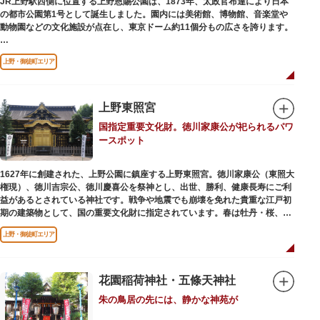
JR上野駅西側に位置する上野恩賜公園は、1873年、太政官布達により日本
の都市公園第1号として誕生しました。園内には美術館、博物館、音楽堂や
歩き疲れたり、お腹が空いてきたら、園内にいくつかあるフードショップで
動物園などの文化施設が点在し、東京ドーム約11個分もの広さを誇ります。
休憩しましょう。それぞれのお店で、動物たちをモチーフにした可愛いフー
ドやスイーツが食べられます。オリジナルグッズを取り扱うギフトショップ
ソメイヨシノやヤマザクラなど約1,200本の桜が植えられた園内は、桜の名
も必見です。
上野・御徒町エリア
所としても有名。シーズンにはライトアップされた夜桜が一層風情を添え、
例年延べ330万人近い人出となります。不忍池（しのばずのいけ）は江戸時
代より浮世絵に描かれたほどのハスの名所。たくさんの鴨や渡り鳥が訪れる
ので、バードウォッチングを楽しむ人の姿も見られるスポットです。
上野東照宮
国指定重要文化財。徳川家康公が祀られるパワ
美術館や博物館で国内外の芸術作品や文化・自然科学に触れたり、歴史の薫
ースポット
りを感じながら史跡巡りを楽しんではいかがでしょうか。1日では見てまわ
りきれないほどの魅力にあふれた公園です。
1627年に創建された、上野公園に鎮座する上野東照宮。徳川家康公（東照大
権現）、徳川吉宗公、徳川慶喜公を祭神とし、出世、勝利、健康長寿にご利
益があるとされている神社です。戦争や地震でも崩壊を免れた貴重な江戸初
期の建築物として、国の重要文化財に指定されています。春は牡丹・桜、秋
は紅葉やダリア展、お正月は初詣や冬ぼたん鑑賞の地として、年間を通して
上野・御徒町エリア
国内外からの参拝者で賑わうスポットです。
贅沢に金箔が使われた豪華絢爛な金色殿（社殿）などの建造物は、三代将
軍・徳川家光公が、日光東照宮までお参りに行けない江戸の人々のために建
花園稲荷神社・五條天神社
てられたそう。社殿内部は文化財保護のため通常は非公開ですが、特別公開
朱の鳥居の先には、静かな神苑が
が実施されることもあるので、拝観を申し込んでみてはいかがでしょうか。
授与所では、期間・数量限定のお守りや御朱印も授与されているので要チェ