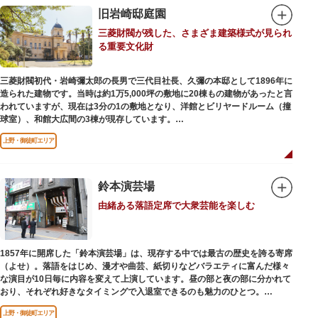
旧岩崎邸庭園
三菱財閥が残した、さまざま建築様式が見られ
る重要文化財
三菱財閥初代・岩崎彌太郎の長男で三代目社長、久彌の本邸として1896年に
造られた建物です。当時は約1万5,000坪の敷地に20棟もの建物があったと言
われていますが、現在は3分の1の敷地となり、洋館とビリヤードルーム（撞
球室）、和館大広間の3棟が現存しています。
上野・御徒町エリア
【洋館】
鹿鳴館の建築家として知られるジョサイア・コンドルによって設計された西
洋木造建築の洋館で、館内の随所に見事なジャコビアン様式の装飾が施され
ています。
鈴本演芸場
由緒ある落語定席で大衆芸能を楽しむ
【撞球室】
当時の日本では非常に珍しいスイスの山小屋風の撞球室（ビリヤード場）
で、洋館から地下道でつながっています。通常は非公開ですが、毎月15日
（10月のみ10/16）に先着順で限定公開されています。
1857年に開席した「鈴本演芸場」は、現存する中では最古の歴史を誇る寄席
（よせ）。落語をはじめ、漫才や曲芸、紙切りなどバラエティに富んだ様々
【和館大広間】
な演目が10日毎に内容を変えて上演しています。昼の部と夜の部に分かれて
洋館に併置された名棟 梁大河喜十郎の手によるものと伝えられている書院造
おり、それぞれ好きなタイミングで入退室できるのも魅力のひとつ。
りの和館で、当時は550坪に及ぶ洋館を遥かにしのぐ規模でしたが、現在は
上演中は飲食も可能です。おすすめは売店で購入できる、お箸で切れるやわ
冠婚葬祭などに使われていた大広間の1棟だけが残っています。
上野・御徒町エリア
らかさで有名な「上野 井泉本店」のかつサンド。お弁当やお菓子を食べたり