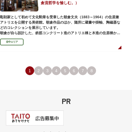
倉流哲学を愉しむ。）
彫刻家として初めて文化勲章を受章した朝倉文夫（1883～1964）の住居兼
アトリエを公開する美術館。朝倉作品のほか、随所に蔵書や掛軸、陶磁器な
どのコレクションを展示しています。
朝倉が自ら設計した、鉄筋コンクリート造のアトリエ棟と木造の住居棟から
なる建物は、異なる素材が違和感なく調和しています。広く門戸を開放し弟
谷中エリア
子を育成した「朝倉彫塑塾」の教育の場としても使われました。巨石と樹木
が濃密な空間を作り出す「五典の池」を中心とした中庭、日本における屋上
緑化の先駆けともいえる屋上庭園など、朝倉独自の美学や哲学、教育論も、
この建物に色濃く反映されています。
彫刻作品や芸術品を鑑賞する美術館という側面だけでなく、庭園や建築の価
値も感じられる施設です。朝倉の芸術思想の特質である自然観を表す庭園
1
2
3
4
5
6
7
8
は、その芸術上・観賞上の価値が評価され、敷地全体が「旧朝倉文夫氏庭
園」として国の名勝に指定されています。
PR