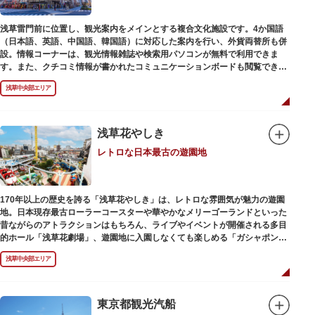
浅草雷門前に位置し、観光案内をメインとする複合文化施設です。4か国語
（日本語、英語、中国語、韓国語）に対応した案内を行い、外貨両替所も併
設。情報コーナーは、観光情報雑誌や検索用パソコンが無料で利用できま
す。また、クチコミ情報が書かれたコミュニケーションボードも閲覧できる
ので、とっておきの旅のヒントを得られるかも。多目的スペースでは、映像
浅草中央部エリア
を活用し台東区のみどころやイベント、歴史、文化を紹介。通常、イスが配
備されているので休憩場所としても利用できます。
ここを訪れたなら、8階の展望テラスも必見です。雷門から浅草寺へと続く
仲見世や、隅田川や東京スカイツリーも一望できるビュースポットとなって
浅草花やしき
います。
レトロな日本最古の遊園地
浅草の街並みに溶け込む平屋を重ねたようなおしゃれな外観は、日本を代表
する建築家・隈研吾氏によるデザイン。木の温もりあふれる空間は、初めて
日本を訪れる海外ツーリストにも優しい印象を与えています。
170年以上の歴史を誇る「浅草花やしき」は、レトロな雰囲気が魅力の遊園
地。日本現存最古ローラーコースターや華やかなメリーゴーランドといった
昔ながらのアトラクションはもちろん、ライブやイベントが開催される多目
的ホール「浅草花劇場」、遊園地に入園しなくても楽しめる「ガシャポンの
デパート浅草花やしき店」も併設され、さまざまな娯楽を楽しめる浅草の
浅草中央部エリア
「遊びの場」として親しまれています。
浅草花やしきは、江戸時代末期の1853年に造園師・森田六三郎により、牡丹
と菊細工を主とした花園（かえん）として誕生しました。明治時代に入ると
東京都観光汽船
遊戯施設が置かれ、珍鳥や猛獣、見世物の展示などでも評判に。全国有数の