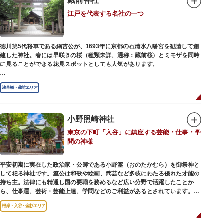
藏前神社
幻想的な光景をつくりだします。例年、数十万人の人出があり、多くの観客
江戸を代表する名社の一つ
で賑わう蔵前の初夏の風物詩になっています。
社務所では、社紋の七曜紋と月星紋がデザインされた御朱印帳の販売や、鳥
越祭の開催期間中は限定御朱印も頒布されます。
徳川第5代将軍である綱吉公が、1693年に京都の石清水八幡宮を勧請して創
建した神社。春には早咲きの桜（種類未詳、通称：藏前桜）とミモザを同時
に見ることができる花見スポットとしても人気があります。
江戸時代には勧進大相撲の開催地としても知られ、3大強豪力士の谷風、小
浅草橋・蔵前エリア
野川、雷電などの名力士による幾多の名勝負が繰り広げられ大いに賑わいを
見せました。また、御神輿は昭和の名工・志布景彩（しふけいさい）による
もので、その華麗さから御神輿として初めて意匠登録されています。
小野照崎神社
創建当初の社号は「石清水八幡宮」でしたが、1951年に「藏前神社」へと改
東京の下町「入谷」に鎮座する芸能・仕事・学
称しました。江戸城鬼門除の守護神ならびに徳川将軍家祈願所の一社として
問の神様
尊崇され、社地は200石の朱印地を賜り、江戸を代表する名社のひとつに数
えられています。赤穂義士討ち入りの成功祈願や、落語の演目にある「元
犬」ゆかりの神社としても知られるパワースポットです。
平安初期に実在した政治家・公卿である小野篁（おのたかむら）を御祭神と
して祀る神社です。篁公は和歌や絵画、武芸など多岐にわたる優れた才能の
持ち主。法律にも精通し国の要職を務めるなど広い分野で活躍したことか
ら、仕事運、芸術・芸能上達、学問などのご利益があるとされています。
根岸・入谷・金杉エリア
境内には、国の重要有形民俗文化財であるミニチュアの富士山「富士塚」
や、日本三大に数えられる「庚申塚」、昭和を代表する囲碁棋士・藤沢秀行