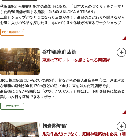
（はっぴべんざいてん）」。9月に行われる「巳成金（みなるかね）大祭」
秋葉原駅から御徒町駅間の高架下にある、「日本のものづくり」をテーマと
で目にすることができます。
した約50店舗が集まる施設「2k540 AKI-OKA ARTISAN」。
不忍池辯天堂には、豊臣秀吉公が大切にしていたという伝説のある、谷中七
工房とショップがひとつになった店舗が多く、商品のこだわりを聞きながら
福神とは別の「大黒天」も祀られています。
お気に入りの逸品を探したり、ものづくりの体験が出来るワークショップに
参加して自分だけのオリジナル商品を作ったり、クリエイターと直接コミュ
上野・御徒町エリア
ニケーションをとりながらのショッピングが楽しめます。飲食店もあるので
ランチやカフェ利用もおすすめ。
ここでしか買えない商品や一点物を扱うブランドなど、大量生産の製品には
ないぬくもりと、新しいデザインの商品に出会うことができます。
谷中銀座商店街
東京の下町レトロを感じられる商店街
名前の由来は、東京駅から2k540m付近にあることから「2k540」、秋葉原
駅（AKIHABARA）と御徒町駅（OKACHIMACHI）の間にあるという造語
「AKI-OKA」、フランス語で「職人」を意味する「ARTISAN」を組み合わ
せたもの。
JR日暮里駅西口から歩いて約5分。昔ながらの個人商店を中心に、さまざま
施設周辺は、江戸の文化を伝える伝統工芸職人の街だったという背景もあ
な業種の店舗が全長170mほどの短い通りに立ち並んだ商店街です。
り、現在もジュエリーや皮製品を扱うお店が多く、高いセンスとクオリティ
商店街につながる階段は「夕やけだんだん」と呼ばれ、下町を紅色に染める
をもった店舗が集結しています。
美しい夕日を堪能できるスポット。
谷中エリア
谷中銀座商店街は1945年頃に自然発生的に生まれ、現在の近隣型商店街へと
発展。昭和の懐かしい商店街の景観を見ることができます。東京の下町レト
ロを感じられるスポットとして、近隣住民だけではなく、国内外から多くの
観光客が訪れ、買い物や散策を楽しんでいます。
朝倉彫塑館
彫刻作品だけでなく、庭園や建築物も必見（朝