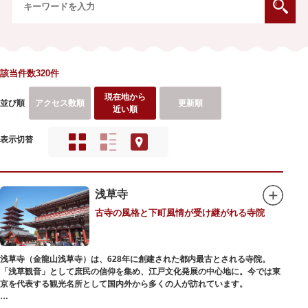
該当件数320件
現在地から
並び順
アクセス数順
更新順
近い順
表示切替
浅草寺
古寺の風格と下町風情が受け継がれる寺院
浅草寺（金龍山浅草寺）は、628年に創建された都内最古とされる寺院。
「浅草観音」として庶民の信仰を集め、江戸文化発展の中心地に。今では東
京を代表する観光名所として国内外から多くの人が訪れています。