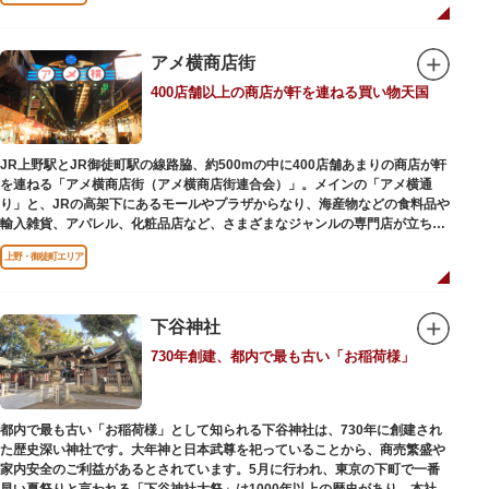
ビールを飲みながら、演目をお楽しみください。
一度にさまざま建築様式が見られるとあって見ごたえ抜群。大名庭園の形式
を一部踏襲している広大な庭は、建築様式同様に和洋併置式とされ、「芝
アメ横商店街
庭」をもつ近代庭園の初期の形を残しています。江戸時代の石碑や手水鉢、
庭石などが見られ、煉瓦塀を含めた敷地全体が重要文化財に指定されていま
400店舗以上の商店が軒を連ねる買い物天国
す。
JR上野駅とJR御徒町駅の線路脇、約500mの中に400店舗あまりの商店が軒
を連ねる「アメ横商店街（アメ横商店街連合会）」。メインの「アメ横通
り」と、JRの高架下にあるモールやプラザからなり、海産物などの食料品や
輸入雑貨、アパレル、化粧品店など、さまざまなジャンルの専門店が立ち並
んでいます。活気ある呼び込みが飛び交うなかで、店員さんとの会話も楽し
上野・御徒町エリア
みながら目玉商品や特価品を探せるのが魅力のひとつ。年末の叩き売りは風
物詩にもなっています。
アメ横のはじまりは、物資が底をついた第二次世界大戦後にできた闇市。多
下谷神社
くの闇市が的屋の仕切りであったのに対して、アメ横は満州からの復員兵が
730年創建、都内で最も古い「お稲荷様」
共同体となり連合会を結成。出店を統制し、商店街が形成されました。
当時、JR上野駅のすぐ南に発生した闇市は、飴を販売する屋台があったこと
から「アメヤ横丁（飴屋通り）」と呼ばれるように。反対側のJR御徒町付近
都内で最も古い「お稲荷様」として知られる下谷神社は、730年に創建され
には、アメリカ進駐軍の放出物資を販売する店ができたので「アメリカ横丁
た歴史深い神社です。大年神と日本武尊を祀っていることから、商売繁盛や
（アメリカ通り）」と呼ばれるようになりました。この2つのエリアが統合
家内安全のご利益があるとされています。5月に行われ、東京の下町で一番
され、今の「アメ横」になったと言われています。
早い夏祭りと言われる「下谷神社大祭」は1000年以上の歴史があり、本社神