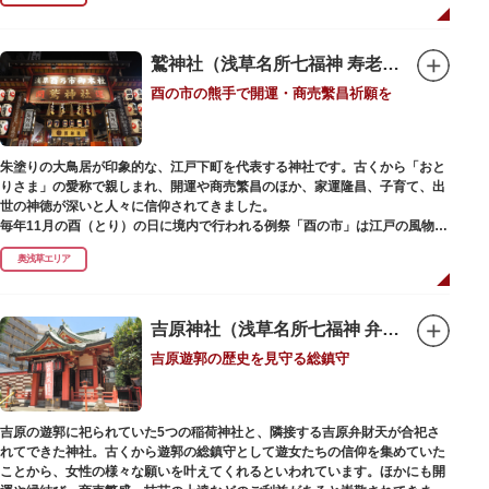
で建設当時のシンボル・大時計も復活し、昭和の面影を残す百貨店は今でも
人々に親しまれています。地上1階は 浅草らしい下町銘菓をはじめ、全国か
らセレクトされた銘菓が並ぶ「浅草すいーつ小町」。東武線「浅草駅」直結
なので、お土産購入にも便利です。
鷲神社（浅草名所七福神 寿老人）
酉の市の熊手で開運・商売繫昌祈願を
朱塗りの大鳥居が印象的な、江戸下町を代表する神社です。古くから「おと
りさま」の愛称で親しまれ、開運や商売繁昌のほか、家運隆昌、子育て、出
世の神徳が深いと人々に信仰されてきました。
毎年11月の酉（とり）の日に境内で行われる例祭「酉の市」は江戸の風物詩
として有名。福をかきこむと言われる熊手をはじめ八ツ頭芋、お多福の面な
奥浅草エリア
ど、色とりどりの縁起物を買い求める人たちで賑わいます。樋口一葉の代表
作『たけくらべ』や他の文学作品にもこの酉の市が数多く登場することか
ら、いかに地域に根付いた催し物だったかが伺い知れます。
吉原神社（浅草名所七福神 弁財天）
なでる場所によって異なるご利益を授かるといわれる「なでおかめ」も人
吉原遊郭の歴史を見守る総鎮守
気。ふっくらとした優しい顔立ちのおかめは「お多福」とも言われ、福が多
く幸せを招く女性の象徴という事から長年親しまれる縁起物です。
ご祭神としては天日鷲命（あめのひわしのみこと）と日本武尊（やまとたけ
吉原の遊郭に祀られていた5つの稲荷神社と、隣接する吉原弁財天が合祀さ
るのみこと）の他、浅草名所七福神のひとつとしても知られ、寿老人が祀ら
れてできた神社。古くから遊郭の総鎮守として遊女たちの信仰を集めていた
れています。
ことから、女性の様々な願いを叶えてくれるといわれています。ほかにも開