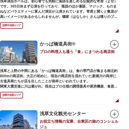
浅草演芸ホールは、初心者でも気軽に落語を楽しめる伝統的な寄席（よせ）
また、浅草名所七福神のひとつとしても知られ、恵比須像が祀られていま
です。365日休まず公演を行っており、落語のほか漫談、マジック、ものま
す。
ねなどバラエティーに富んだ演目が上演されています。寄席と聞くと敷居が
高いイメージがあるかもしれませんが、囃家（はなしか）さんは喋りのプ
ロ。すぐに巧みな話芸に引き込まれ、予備知識が無くても楽しめます。
浅草中央部エリア
ホール内で飲食できるのも魅力のひとつ。売店でお弁当やお菓子を買ってゆ
っくり番組を楽しんではいかがでしょう。数々の著名な落語家やお笑い芸人
を輩出した笑いの殿堂で、昔ながらの下町文化を体感してみてください。
かっぱ橋道具街®
プロの料理人も通う「食」にまつわる商店街
浅草と上野の中間にある「かっぱ橋道具街」は、食の専門店が集まる南北約
800mの商店街。大正の初めに、現在の商店街を流れていた新堀川の両岸に
古道具商たちが店を出したことが発祥といわれています。
関東大震災後に川は塞がれ、現在はプロ仕様の調理器具や厨房機器、食器、
包材、調理衣装など「食」にまつわる約170軒の専門店が集まる個性的な専
浅草中央部エリア
門商店街として賑わいを見せています。もちろん、ほとんどのお店が小売に
も対応。家庭の調理用具を購入したい人や観光客にもおすすめです。食品サ
ンプル作り体験ができるお店もありますよ。
浅草文化観光センター
毎年、道具の日である10月9日前後に開催される「かっぱ橋道具まつり」で
お役立ち情報の宝庫、台東区の旅のコンシェル
は、各店舗がおすすめ商品や掘り出しものを販売。また、年ごとに異なる
ジュ
様々な催しものも行われます。