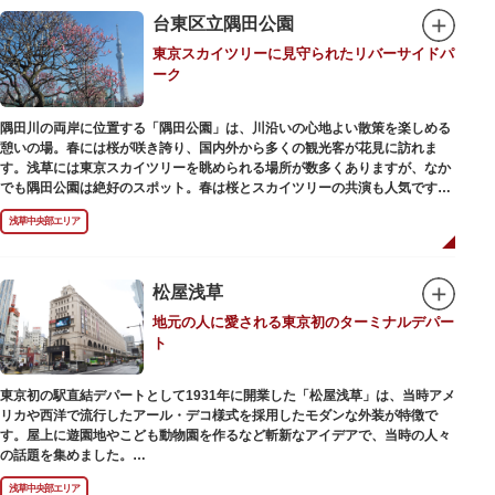
在の門は1964年にホテルニューオオタニ創始者・大谷米太郎の寄進により本
台東区立隅田公園
瓦葺きで再建された（2007年チタン瓦に葺き替え）楼門です。上層部には仏
東京スカイツリーに見守られたリバーサイドパ
教の経典である『元版⼀切経（げんばんいっさいきょう）』や寺宝が収蔵さ
ーク
れています。
隅田川の両岸に位置する「隅田公園」は、川沿いの心地よい散策を楽しめる
憩いの場。春には桜が咲き誇り、国内外から多くの観光客が花見に訪れま
す。浅草には東京スカイツリーを眺められる場所が数多くありますが、なか
でも隅田公園は絶好のスポット。春は桜とスカイツリーの共演も人気です。
川沿いにある「隅田公園オープンカフェ」は、店舗の一部を屋外にした開放
浅草中央部エリア
的なカフェ・レストラン。綺麗な景色を眺めながら、コーヒー片手にのんび
りと過ごしても良いですね。また、クジラの滑り台が目印の「遊具広場」は
ブランコやアスレチックなどの遊具が設置された広場。子どもも思いっきり
身体を動かせます。
松屋浅草
地元の人に愛される東京初のターミナルデパー
隅田川橋梁に設置された全長約160mの「すみだリバーウォーク」は、東京
ト
スカイツリーまでの最短距離ルートのひとつ。歩道橋の途中にあるガラス床
から隅田川を見下ろしたり、すぐ横を走る電車の迫力を楽しんだり、隅田川
散策にいかがでしょうか。
東京初の駅直結デパートとして1931年に開業した「松屋浅草」は、当時アメ
リカや西洋で流行したアール・デコ様式を採用したモダンな外装が特徴で
す。屋上に遊園地やこども動物園を作るなど斬新なアイデアで、当時の人々
の話題を集めました。
現在は、B1階から地上3階までが松屋浅草の売り場。2012年のリニューアル
浅草中央部エリア