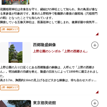
ック。手塚治虫のユニコのお守りなど愛らしいものがありますよ。
花園稲荷神社は衣食住を守り、縁結びの神社として知られ、朱の鳥居が連な
る東参道が印象的です。幕末の上野戦争で彰義隊の最後の激戦地（穴稲荷門
の戦）となったことでも知られています。
隣接している五條天神社は、医薬祖神として親しまれ、健康祈願や病気平癒
祈願の参拝者が多く、相殿には菅原道真公も祀られています。
上野・御徒町エリア
境内がつながっており、まるでひとつの神社かのように並んで鎮座していま
すが、それぞれ別々の由緒の独立した神社です。どちらの御朱印も五條天神
社の境内にある授与所で頒布されています。
西郷隆盛銅像
参拝は6:00～17:00（御朱印の授与は9:00～17:00）
上野公園のシンボル「上野の西郷さん」
上野公園の入り口近くにある西郷隆盛の銅像は、人呼んで「上野の西郷さ
ん」。明治維新の功績を称え、隆盛の旧友らによって1898年に建立されまし
た。
高さ3.7m、胸囲約2.6mの見上げるほど大きな銅像は、待ち合わせスポット
やフォトスポットとして親しまれています。彫刻家、高村光雲によって作ら
上野・御徒町エリア
れた像は、愛犬のツンと一緒にうさぎ狩りに出かけているところだそう。
上野公園にお立ち寄りの際は、ぜひ「上野の西郷さん」と写真撮影を楽しん
ではいかがでしょうか。
東京都美術館