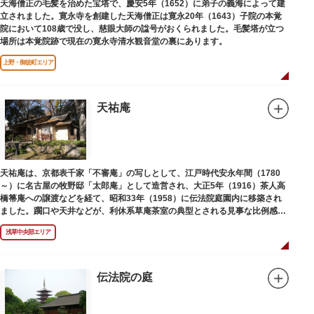
天海僧正の毛髪を治めた宝塔で、慶安5年（1652）に弟子の義海によって建
立されました。寛永寺を創建した天海僧正は寛永20年（1643）子院の本覚
院において108歳で没し、慈眼大師の諡号がおくられました。毛髪塔が立つ
場所は本覚院跡で現在の寛永寺清水観音堂の裏にあります。
上野・御徒町エリア
天祐庵
天祐庵は、京都表千家「不審庵」の写しとして、江戸時代安永年間（1780
～）に名古屋の牧野邸「太郎庵」として造営され、大正5年（1916）茶人高
橋箒庵への譲渡などを経て、昭和33年（1958）に伝法院庭園内に移築され
ました。躙口や天井などが、利休系草庵茶室の典型とされる見事な比例感を
醸し出しています。
浅草中央部エリア
伝法院の庭