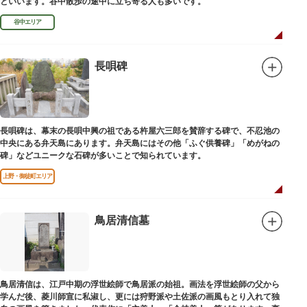
といいます。谷中散歩の途中に立ち寄る人も多いです。
谷中エリア
長唄碑
長唄碑は、幕末の長唄中興の祖である杵屋六三郎を賛辞する碑で、不忍池の
中央にある弁天島にあります。弁天島にはその他「ふぐ供養碑」「めがねの
碑」などユニークな石碑が多いことで知られています。
上野・御徒町エリア
鳥居清信墓
鳥居清信は、江戸中期の浮世絵師で鳥居派の始祖。画法を浮世絵師の父から
学んだ後、菱川師宣に私淑し、更には狩野派や土佐派の画風もとり入れて独