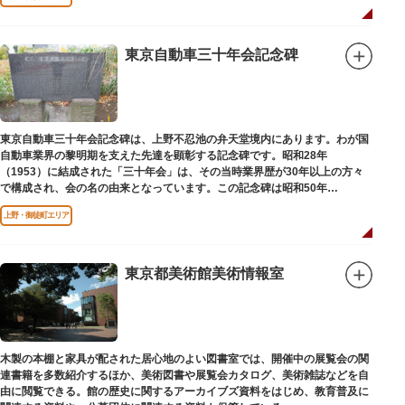
東京自動車三十年会記念碑
東京自動車三十年会記念碑は、上野不忍池の弁天堂境内にあります。わが国
自動車業界の黎明期を支えた先達を顕彰する記念碑です。昭和28年
（1953）に結成された「三十年会」は、その当時業界歴が30年以上の方々
で構成され、会の名の由来となっています。この記念碑は昭和50年
（1975）に同会が建立しました。
上野・御徒町エリア
東京都美術館美術情報室
木製の本棚と家具が配された居心地のよい図書室では、開催中の展覧会の関
連書籍を多数紹介するほか、美術図書や展覧会カタログ、美術雑誌などを自
由に閲覧できる。館の歴史に関するアーカイブズ資料をはじめ、教育普及に