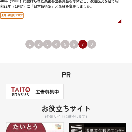
40年（1906）に設けられた美術審査委員会を母体とし、改組拡充を経て昭
和22年（1947）に「日本藝術院」と名称を変更しました。
上野・御徒町エリア
1
2
3
4
5
6
7
8
PR
お役立ちサイト
（外部サイトに遷移します）