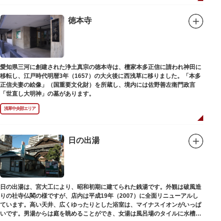
徳本寺
愛知県三河に創建された浄土真宗の徳本寺は、檀家本多正信に請われ神田に
移転し、江戸時代明暦3年（1657）の大火後に西浅草に移りました。「本多
正信夫妻の絵像」（国重要文化財）を所蔵し、境内には佐野善左衛門政言
「世直し大明神」の墓があります。
浅草中央部エリア
日の出湯
日の出湯は、宮大工により、昭和初期に建てられた銭湯です。外観は破風造
りの社寺仏閣の様ですが、店内は平成19年（2007）に全面リニューアルし
ています。高い天井、広くゆったりとした浴室は、マイナスイオンがいっぱ
いです。男湯からは庭を眺めることができ、女湯は風呂場のタイルに水槽が