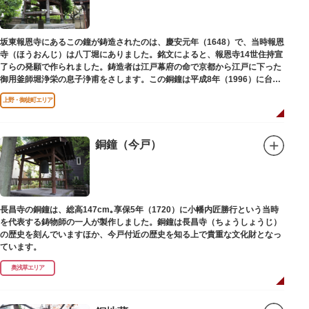
坂東報恩寺にあるこの鐘が鋳造されたのは、慶安元年（1648）で、当時報恩
寺（ほうおんじ）は八丁堀にありました。銘文によると、報恩寺14世住持宣
了らの発願で作られました。鋳造者は江戸幕府の命で京都から江戸に下った
御用釜師堀浄栄の息子浄甫をさします。この銅鐘は平成8年（1996）に台東
区有形文化財として登載されました。
上野・御徒町エリア
銅鐘（今戸）
長昌寺の銅鐘は、総高147cm｡享保5年（1720）に小幡内匠勝行という当時
を代表する鋳物師の一人が製作しました。銅鐘は長昌寺（ちょうしょうじ）
の歴史を刻んでいますほか、今戸付近の歴史を知る上で貴重な文化財となっ
ています。
奥浅草エリア