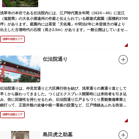
浅草寺の本坊である伝法院内には、江戸時代寛永年間（1624～44）に近江
（滋賀県）の大名小堀遠州の作庭と伝えられている廻遊式庭園（面積約3700
坪）があります。庭園内には茶室「天佑庵」や明治2年に本堂後方の塚より
出土した古墳時代の石棺（長さ2.5m）があります。一般公開はしていません
が、不定期で特別公開されることがあります。
浅草中央部エリア
伝法院通り
伝法院通りは、仲見世通りと六区興行街を結び、浅草通りの裏通り道として
早くから賑わってきました。つくばエクスプレス開業時には来街者を引き込
み、街に回遊性を持たせるため、伝法院通り江戸まちづくり景観整備事業と
銘打って、正面外観の改修や統一看板の設置など、江戸情緒あふれる街並み
を再現する景観整備を進めてきました。
浅草中央部エリア
島田虎之助墓