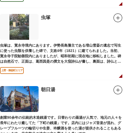
虫塚
虫塚は、寛永寺境内にあります。伊勢長島藩主である増山雪斎の遺志で写生
に使った虫類を供養した碑で、文政4年（1821）に建てられました。当初、
寛永寺子院勧善院内にありましたが、昭和初期に現在地に移転しました。碑
は自然石で、正面は、葛西因是の撰文を大窪詩仏が書し、裏面は、詩仏と菊
池五山の自筆の詩が刻まれています。
上野・御徒町エリア
朝日湯
創業90余年の伝統的木造銭湯です。日替わりの薬湯が人気で、地元の人々を
長年にわたり癒してた「下町の銭湯」です。店内にはジャズ音楽が流れ、グ
レープフルーツの輪切りや生姜、吟醸酒を使った湯が提供されることもある