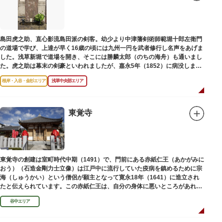
島田虎之助、直心影流島田派の剣客。幼少より中津藩剣術師範堀十郎左衛門
の道場で学び、上達が早く16歳の頃には九州一円を武者修行し名声をあげま
した。浅草新堀で道場を開き、そこには勝麟太郎（のちの海舟）も通いまし
た。虎之助は幕末の剣豪といわれましたが、嘉永5年（1852）に病没しまし
た。お墓は正定寺（しょうじょうじ）にあります。
根岸・入谷・金杉エリア
浅草中央部エリア
東覚寺
東覚寺の創建は室町時代中期（1491）で、門前にある赤紙仁王（あかがみに
おう）（石造金剛力士立像）は江戸中に流行していた疫病を鎮めるために宗
海（しゅうかい）という僧侶が願主となって寛永18年（1641）に造立され
たと伝えられています。この赤紙仁王は、自分の身体に悪いところがあれ
ば、仁王像の同じところに赤紙を貼ると病気が治ると信仰されています。
谷中エリア