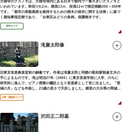
大雄寺のクスノキは、大雄寺境内にある巨木で都内で一番大きいクスノキと
いわれています。幹回り6.2ｍ、樹高13ｍ、枝張12ｍで推定樹齢200～300年
です。「都市の美観風致を維持するための樹木の保存に関する法律」に基づ
く都知事指定樹であり、「台東区みどりの条例」保護樹木です。
谷中エリア
滝廉太郎像
旧東京音楽奏楽堂前の銅像です。作者は滝廉太郎と同郷の彫刻家朝倉文夫の
手によるものです。滝は明治27年（1894）に東京音楽学校に入学、のちに
研究科に進んで、ピアノ授業の嘱託となり音楽家として世に出ました。「荒
城の月」などを作曲し、23歳の若さで夭折しました。郷里の大分県の岡城趾
にも同じ像が置かれています。
上野・御徒町エリア
沢田正二郎墓