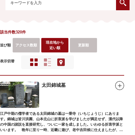
該当件数320件
現在地から
並び順
アクセス数順
更新順
近い順
表示切替
太田錦城墓
江戸中期の儒学者である太田錦城の墓は一乗寺（いちじょうじ）にありま
す。錦城は皆川洪圓、山本北山に折衷派を学びましたが満足せず、漢代以降
の中国の諸説を直接研究し、ついに一家を成しました。いわゆる折衷学派と
いいます。 晩年に至り一時、近畿に遊び、老中吉田候に仕えましたが、前