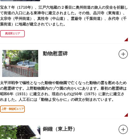
宝永７年（1710年）、江戸六地蔵の２番目に奥州街道の旅人の安全を祈願し
て街道の入口にある東禅寺に建立されました。その他、品川寺（東海道）、
太宗寺（甲州街道）、真性寺（中山道）、霊巌寺（千葉街道）、永代寺（千
葉街道）に地蔵が建立されていました。
奥浅草エリア
動物慰霊碑
太平洋戦争で犠牲となった動物や動物園で亡くなった動物の霊を慰めるため
の慰霊碑です。上野動物園内のゾウ園の向かいにあります。最初の慰霊碑は
昭和6年（1931）に建立され、現在のものは50年（1975）に新たに建立さ
れました。人工石には「動物よ安らかに」の碑文が刻まれています。
上野・御徒町エリア
銅鐘（東上野）