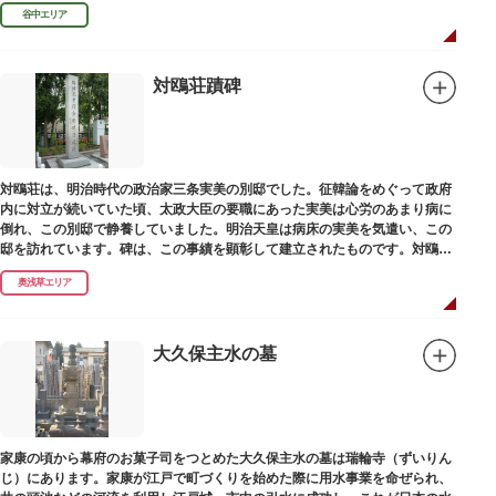
田家に賓使としてまぬかれ、三百石を給せられました。
谷中エリア
対鴎荘蹟碑
対鴎荘は、明治時代の政治家三条実美の別邸でした。征韓論をめぐって政府
内に対立が続いていた頃、太政大臣の要職にあった実美は心労のあまり病に
倒れ、この別邸で静養していました。明治天皇は病床の実美を気遣い、この
邸を訪れています。碑は、この事績を顕彰して建立されたものです。対鴎荘
は、多摩市連光寺に移築されました。
奥浅草エリア
大久保主水の墓
家康の頃から幕府のお菓子司をつとめた大久保主水の墓は瑞輪寺（ずいりん
じ）にあります。家康が江戸で町づくりを始めた際に用水事業を命ぜられ、