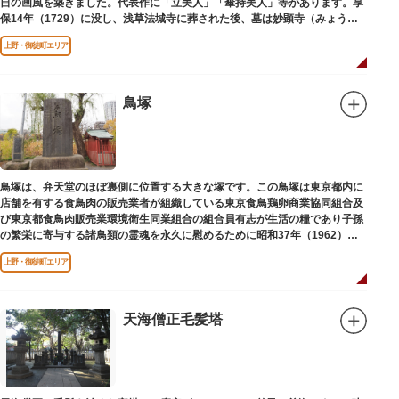
自の画風を築きました。代表作に「立美人」「傘持美人」等があります。享
保14年（1729）に没し、浅草法城寺に葬された後、墓は妙顕寺（みょうけ
んじ）に移されました。
上野・御徒町エリア
鳥塚
鳥塚は、弁天堂のほぼ裏側に位置する大きな塚です。この鳥塚は東京都内に
店舗を有する食鳥肉の販売業者が組織している東京食鳥鶏卵商業協同組合及
び東京都食鳥肉販売業環境衛生同業組合の組合員有志が生活の糧であり子孫
の繁栄に寄与する諸鳥類の霊魂を永久に慰めるために昭和37年（1962）に
建立されました。
上野・御徒町エリア
天海僧正毛髪塔