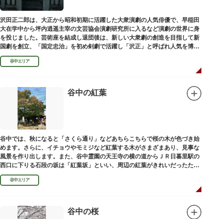
沢田正二郎は、大正から昭和初期に活躍した大衆演劇の人気俳優で、早稲田
大在学中から坪内逍遥主宰の文芸協会演劇研究所に入るなど演劇の世界に身
を投じました。芸術座を結成し退団後は、新しい大衆劇の創造を目指して新
国劇を創立、「国定忠治」を初め剣劇で活躍し「沢正」と呼ばれ人気を博し
ました。お墓は谷中霊園にあります。
谷中エリア
谷中の紅葉
谷中では、秋になると「さくら通り」などあちらこちらで桜の木が色づき始
めます。さらに、イチョウやモミジなど紅葉する木がさまざまあり、見事な
風景を作り出します。また、谷中霊園の天王寺の横の道からＪＲ日暮里駅の
西口に下りる石段の坂は「紅葉坂」といい、周辺の紅葉がきれいだったため
このように命名されたという説があります。
谷中エリア
谷中の桜