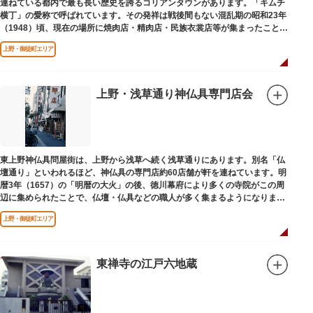
連ねている都内で最も長い歴史を誇るコリアンタウンがあります。「キムチ
横丁」の愛称で呼ばれています。その発祥は戦後間もない混乱期の昭和23年
（1948）頃、現在の場所に焼肉店・精肉店・民族衣裳店等が集まったことに
端を発しています。
上野・御徒町エリア
上野・浅草通り神仏具専門店会
東上野神仏具問屋街は、上野から浅草へ続く浅草通りにあります。別名「仏
壇通り」といわれるほど、神仏具の専門店約60店舗が軒を連ねています。明
暦3年（1657）の「明暦の大火」の後、徳川幕府により多くの寺院がこの周
辺に集められたことで、仏壇・仏具などの職人が多く集まるようになりまし
た。
上野・御徒町エリア
東禅寺の江戸六地蔵