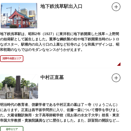
地下鉄浅草駅出入口
地下鉄浅草駅は、昭和2年（1927）に東洋初に地下鉄開業した浅草～上野間
の始発駅として誕生しました。重厚な鋼鉄製の柱や地下鉄開業当時のレトロ
なポスター、駅構内の出入り口の上屋など社寺のような和風デザインは、昭
和初期のならではのモダンなセンスがうかがえます。
浅草中央部エリア
中村正直墓
明治時代の教育者、啓蒙学者である中村正直の墓は了～寺（りょうごんじ）
にあります。正直は昌平坂学問所に入り、佐藤一斎について儒学を学びまし
た。大蔵省翻訳御用・女子高等師範学校（現お茶の水女子大学）校長・東京
帝国大学教授・貴族院議員などに歴任しました。また、訓盲院の開設など女
子教育や障害者教育にも力を注ぎました。明治24（1891）病没しました。
谷中エリア