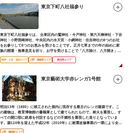
東京下町八社福参り
東京下町八社福参りは、 台東区内の鷲神社・今戸神社・第六天榊神社・下谷
神社・小野照崎神社、中央区内の水天宮・小網神社・住吉神社の8つのお社
をお参りして8つのお恵みを受けることです。正月七草までの年の始めに家
族の開運・無事息災を祈り、お守を受けることで「八方除け、八方開き」に
も通じます。
根岸・入谷・金杉エリア
上野・御徒町エリア
奥浅草エリア
東京藝術大学赤レンガ1号館
明治13年（1880）に竣工された都内に現存する最古のレンガ建築です。こ
の建物は、教育博物館の書籍庫として建てられたもので、耐火を重視し、す
べての開口部に鉄扉を付設するなどの不燃性を重視した造りとなっていま
す。築124年を迎えた平成22年（2010年）に耐震改修事業の一環により全面
改修が施されました。
上野・御徒町エリア