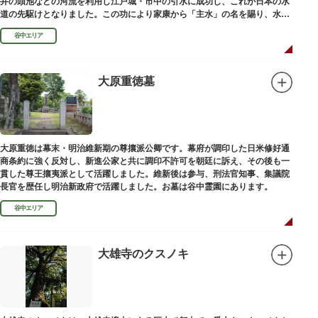
井の頭池などの河流を利用し江戸城・市中の引水に成功し、これが日本の水
道の先駆けとなりました。この功により家康から「主水」の名を賜り、水は
濁らざるを尊しとして「もんと」と読むようになったといわれます。
谷中エリア
大原重徳墓
大原重徳は幕末・明治維新期の尊攘派公卿です。幕府が調印した日米修好通
商条約に強く反対し、新進公家と共に調印不許可を朝廷に訴え、その後も一
貫した尊王攘夷派として活躍しました。維新後は参与、刑法官知事、集議院
長官を歴任し明治新政府で活躍しました。お墓は谷中霊園にあります。
谷中エリア
大雄寺のクスノキ