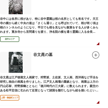
谷中には各所に桜があり、特に谷中霊園は桜の名所としても有名です。天王
寺の横から続く中央の道は「さくら通り」とも呼ばれていて、桜が咲く頃は
桜のトンネルのようになり、平日でも桜を見ながら散策をする人が多くみら
れます。寛永寺から言問通りを渡り、浄名院の横を通り霊園に入る全長
100mの桜並木や、霊園内に点在する大木なども見事です。
谷中エリア
谷文晁の墓
谷文晁は江戸後期文人画家で、狩野派、土佐派、文人画、西洋画など手法を
研究し独自の画風を作りました。江戸文人画壇の重鎮となり、画業は上方の
円山応挙、狩野探幽とともに「徳川時代の三大家」に数えられます。親交の
ある松平定信に乞われて近習となって諸国を随行しながら絵を描いたといわ
れています。お墓は源空寺（げんくうじ）にあります。
上野・御徒町エリア