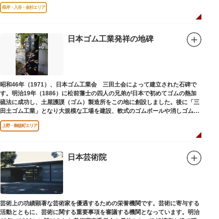
はめ込まれ、可愛い金魚が泳いでいます。
根岸・入谷・金杉エリア
日本ゴム工業発祥の地碑
昭和46年（1971）、日本ゴム工業会 三田土会によって建立された石碑で
す。明治19年（1886）に松前藩士の四人の兄弟が日本で初めてゴムの熱加
硫法に成功し、土屋護謨（ゴム）製造所をこの地に創設しました。後に「三
田土ゴム工業」となり大規模な工場を建設、軟式のゴムボールや消しゴムな
ど新しいゴム製品を次々に開発しました。
上野・御徒町エリア
日本芸術院
芸術上の功績顕著な芸術家を優遇するための栄誉機関です。芸術に寄与する
活動とともに、芸術に関する重要事項を審議する機関となっています。明治