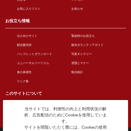
お気に入りリスト
お知らせ
お役立ち情報
法人向けサイト
緊急時のお役立ち
観光案内所
観光ボランティアガイド
パンフレットダウンロード
写真ギャラリー
ユニバーサルツーリズム
習慣とマナー
食の多様性
観光統計
リンク集
このサイトについて
当サイトでは、利便性の向上と利用状況の解
このサイトについて
広告掲載について
析、広告配信のためにCookieを使用していま
お問い合わせ
す。
サイトを閲覧いただく際には、Cookieの使用