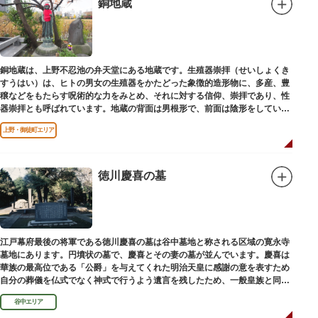
銅地蔵
銅地蔵は、上野不忍池の弁天堂にある地蔵です。生殖器崇拝（せいしょくき
すうはい）は、ヒトの男女の生殖器をかたどった象徴的造形物に、多産、豊
穣などをもたらす呪術的な力をみとめ、それに対する信仰、崇拝であり、性
器崇拝とも呼ばれています。地蔵の背面は男根形で、前面は陰形をしていま
す。
上野・御徒町エリア
徳川慶喜の墓
江戸幕府最後の将軍である徳川慶喜の墓は谷中墓地と称される区域の寛永寺
墓地にあります。円墳状の墓で、慶喜とその妻の墓が並んでいます。慶喜は
華族の最高位である「公爵」を与えてくれた明治天皇に感謝の意を表すため
自分の葬儀を仏式でなく神式で行うよう遺言を残したため、一般皇族と同じ
ような円墳が建てられました。
谷中エリア