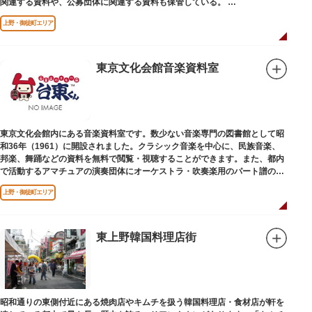
関連する資料や、公募団体に関連する資料も保管している。
（画像提供：東京都美術館）
上野・御徒町エリア
東京文化会館音楽資料室
東京文化会館内にある音楽資料室です。数少ない音楽専門の図書館として昭
和36年（1961）に開設されました。クラシック音楽を中心に、民族音楽、
邦楽、舞踊などの資料を無料で閲覧・視聴することができます。また、都内
で活動するアマチュアの演奏団体にオーケストラ・吹奏楽用のパート譜の館
外貸出も行っています。
上野・御徒町エリア
東上野韓国料理店街
昭和通りの東側付近にある焼肉店やキムチを扱う韓国料理店・食材店が軒を