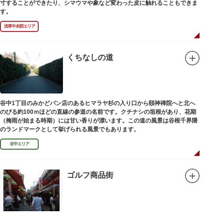
寸することができたり、シマウマや象など変わった皮に触れることもできま
す。
浅草中央部エリア
くちなしの道
谷中1丁目のみかどパン店のあるヒマラヤ杉の入り口から頤神禅院へと北へ
のびる約100ｍほどの直線の参道の名前です。クチナシの垣根があり、花期
（梅雨が始まる時期）には甘い香りが漂います。この道の風景は谷根千界隈
のランドマークとして挙げられる風景でもあります。
谷中エリア
ゴルフ商品街