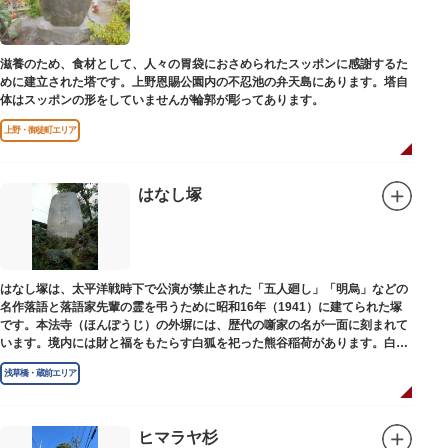
滋養のため、食材として、人々の胃袋におさめられたスッポンに感謝するた
めに建立された塔です。上野恩賜公園内の不忍池の弁天島にあります。塔自
体はスッポンの形をしていませんが輪郭が彫ってあります。
上野・御徒町エリア
はなし塚
はなし塚は、太平洋戦時下で公演が禁止された「五人廻し」「明烏」などの
名作落語と落語家先輩の霊を弔うために昭和16年（1941）に建てられた塚
です。本法寺（ほんぽうじ）の外塀には、歴代の噺家の名が一面に刻まれて
います。境内には財と福をもたらす白狐を祀った熊谷稲荷があります。白狐
を祀った稲荷は全国に2ケ所しかない非常に珍しいものです。
浅草橋・蔵前エリア
ヒマラヤ杉