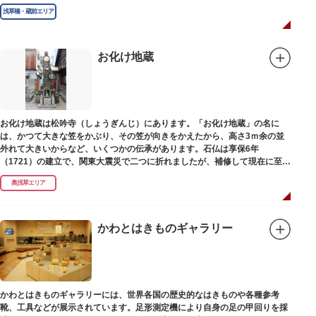
浅草橋・蔵前エリア
お化け地蔵
お化け地蔵は松吟寺（しょうぎんじ）にあります。「お化け地蔵」の名に
は、かつて大きな笠をかぶり、その笠が向きをかえたから、高さ3ｍ余の並
外れて大きいからなど、いくつかの伝承があります。石仏は享保6年
（1721）の建立で、関東大震災で二つに折れましたが、補修して現在に至っ
ています。常夜灯は、寛政2年（1790）に建てられました。
奥浅草エリア
かわとはきものギャラリー
かわとはきものギャラリーには、世界各国の歴史的なはきものや各種参考
靴、工具などが展示されています。足形測定機により自身の足の甲回りを採