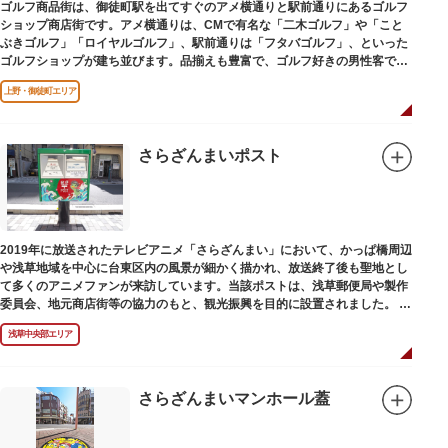
ゴルフ商品街は、御徒町駅を出てすぐのアメ横通りと駅前通りにあるゴルフ
ショップ商店街です。アメ横通りは、CMで有名な「二木ゴルフ」や「こと
ぶきゴルフ」「ロイヤルゴルフ」、駅前通りは「フタバゴルフ」、といった
ゴルフショップが建ち並びます。品揃えも豊富で、ゴルフ好きの男性客で賑
わっています。
上野・御徒町エリア
さらざんまいポスト
2019年に放送されたテレビアニメ「さらざんまい」において、かっぱ橋周辺
や浅草地域を中心に台東区内の風景が細かく描かれ、放送終了後も聖地とし
て多くのアニメファンが来訪しています。当該ポストは、浅草郵便局や製作
委員会、地元商店街等の協力のもと、観光振興を目的に設置されました。
<「さらざんまい」監督の幾原邦彦氏のコメント>
浅草中央部エリア
「実在する風景を舞台として制作したキャラクターたちが、このような形で
地域の方々にも受け入れていただけて大変嬉しいです。聖地巡礼のシンボル
としていただければスタッフ一同、幸いです。」
さらざんまいマンホール蓋
設置年月日:令和3年3月10日