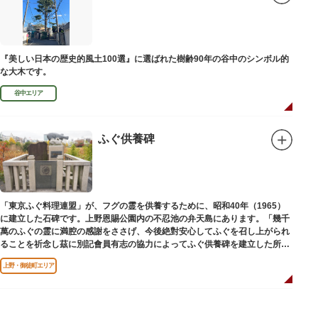
『美しい日本の歴史的風土100選』に選ばれた樹齢90年の谷中のシンボル的
な大木です。
谷中エリア
ふぐ供養碑
「東京ふぐ料理連盟」が、フグの霊を供養するために、昭和40年（1965）
に建立した石碑です。上野恩賜公園内の不忍池の弁天島にあります。「幾千
萬のふぐの霊に満腔の感謝をささげ、今後絶對安心してふぐを召し上がられ
ることを祈念し茲に別記會員有志の協力によってふぐ供養碑を建立した所以
であります」と刻まれています。
上野・御徒町エリア