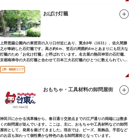
おばけ灯籠
上野恩賜公園内の東照宮の入り口付近にあり、寛永8年（1631）、佐久間勝
之が奉納した石灯籠です。高さ約6ｍ、笠石の周囲約4ｍとあまりにも巨大な
灯籠のため「お化け灯籠」と呼ばれています。名古屋の熱田神宮の石灯籠、
京都南禅寺の大石灯籠と合わせて日本三大石灯籠のひとつに数えられていま
す。
上野・御徒町エリア
おもちゃ・工具材料の卸問屋街
神田川にかかる浅草橋から、春日通り交差点までの江戸通りの両端には数多
くの卸問屋が並んでいます。ここは、主に、おもちゃや工具材料などの卸問
屋街として、発展を遂げてきました。現在では、ビーズ、装飾品、手芸など
のお店も加わって個性豊かな特色のある卸問屋街となっています。