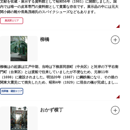
文献を収蔵・展示する資料館として昭和56年（1981）に開館しました。国
内では唯一の皮革専門の資料館として貴重な存在です。展示品の中には元大
関小錦の靴や長島茂雄氏のスパイクシューズなどもあります。
奥浅草エリア
柳橋
柳橋はの起源は江戸中期、当時は下柳原同朋町（中央区）と対岸の下平右衛
門町（台東区）とは渡船で往来していましたが不便なため、元禄11年
（1698）に建設されました。明治20年（1887）に鋼鉄橋になり、その後の
関東大震災にて焼失したため、昭和4年（1929）に現在の橋が完成しまし
た。
浅草橋・蔵前エリア
おかず横丁