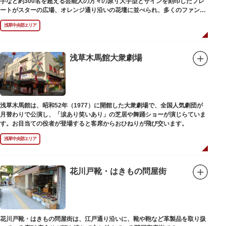
手など約300名を超える芸能人の方々の原寸大手型とサインを刻印したプレ
ートがスターの広場、オレンジ通り沿いの花壇に並べられ、多くのファンに
親しまれています。
浅草中央部エリア
浅草木馬館大衆劇場
浅草木馬館は、昭和52年（1977）に開館した大衆劇場で、全国人気劇団が
月替わりで公演し、「涙あり笑いあり」の芝居や舞踊ショーが演じらていま
す。お目当ての役者が登場すると客席からおひねりが飛び交います。
浅草中央部エリア
花川戸靴・はきもの問屋街
花川戸靴・はきもの問屋街は、江戸通り沿いに、靴や鞄など革製品を取り扱