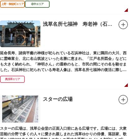
がら、ゆっくりと一日散策が楽しめるコースになっています。
上野・御徒町エリア
谷中エリア
浅草名所七福神 寿老神（石浜神社）
延命長寿、諸病平癒の神様が祀られている石浜神社は、東に隅田の大川、西
に霊峰富士、北に名山筑波といった名勝に恵まれ、「江戸名所図会」などに
も大きく納められ、「神明さん」の通称のもと、市民の間にその名を馳せま
した。石浜神社に祀られている寿老人像は、浅草名所七福神の復活に際し、
延命長寿の神として奉安されたものです。
奥浅草エリア
スターの広場
スターの広場は、浅草公会堂の正面入口前にある広場です。広場には、大衆
芸能の分野で多くの人々に愛され親しまれた浅草ゆかりの俳優、落語家、歌