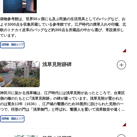
袋物参考館は、世界50ヶ国にも及ぶ民族の生活用具としてのバッグなど、お
よそ3000点を収集所蔵している参考館です。江戸時代の煙草入れや印籠、北
欧のトナカイ皮革のバッグなど約300点を所蔵品の中から選び、常設展示し
ています。
浅草橋・蔵前エリア
浅草見附跡碑
神田川に架かる浅草橋は、江戸時代には浅草見附があったところで、台東区
側の橋のたもとに｢浅草見附跡」の碑が建っています。浅草見附が置かれた
のは寛永13年（1636）、江戸城の警護のため36箇所に設けられた見附の一
つで、枡形の門は「浅草御門」と呼ばれ、警護人を置いて浅草観音や遠くは
奥州へ往来する人々を取り締まりました。
浅草橋・蔵前エリア