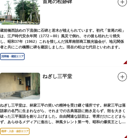
首尾の松跡碑
蔵前橋西詰めの下流側に石碑と若木が植えられています。初代「首尾の松」
は、江戸時代安永年間（1772～80）風災で倒れ、その後も枯れたり焼失
し、昭和37年（1962）これを惜しんだ浅草南部商工観光協会が、地元関係
者と共にこの橋際に碑を建設しました。現在の松は七代目といわれます。
浅草橋・蔵前エリア
ねぎし三平堂
ねぎし三平堂は、林家三平の笑いの精神を受け継ぐ場所です。林家三平は落
語家の名門に生まれながら、それまでの古典落語に飽き足らず、殻を大きく
破った三平落語を創り上げました。自由闊達な話芸は、寄席だけにとどまら
ず、あらゆるメディアに進出し、神風タレント第一号、昭和の爆笑王とし
て、いつまでも日本人の心に残っています。
根岸・入谷・金杉エリア