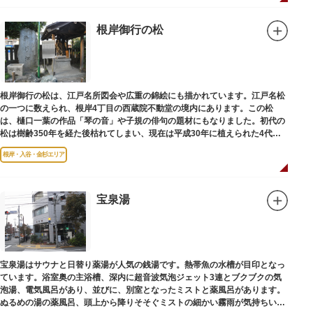
根岸御行の松
根岸御行の松は、江戸名所図会や広重の錦絵にも描かれています。江戸名松
の一つに数えられ、根岸4丁目の西蔵院不動堂の境内にあります。この松
は、樋口一葉の作品「琴の音」や子規の俳句の題材にもなりました。初代の
松は樹齢350年を経た後枯れてしまい、現在は平成30年に植えられた4代目
の松になります。
根岸・入谷・金杉エリア
宝泉湯
宝泉湯はサウナと日替り薬湯が人気の銭湯です。熱帯魚の水槽が目印となっ
ています。浴室奥の主浴槽、深内に超音波気泡ジェット3連とブクブクの気
泡湯、電気風呂があり、並びに、別室となったミストと薬風呂があります。
ぬるめの湯の薬風呂、頭上から降りそそぐミストの細かい霧雨が気持ちいい