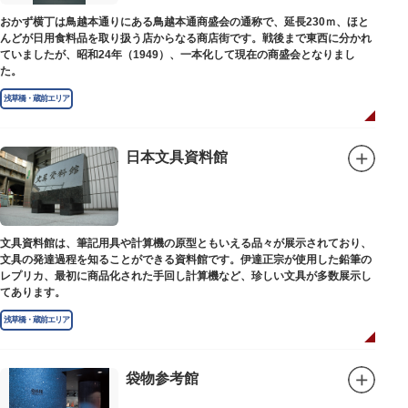
おかず横丁は鳥越本通りにある鳥越本通商盛会の通称で、延長230ｍ、ほと
んどが日用食料品を取り扱う店からなる商店街です。戦後まで東西に分かれ
ていましたが、昭和24年（1949）、一本化して現在の商盛会となりまし
た。
浅草橋・蔵前エリア
日本文具資料館
文具資料館は、筆記用具や計算機の原型ともいえる品々が展示されており、
文具の発達過程を知ることができる資料館です。伊達正宗が使用した鉛筆の
レプリカ、最初に商品化された手回し計算機など、珍しい文具が多数展示し
てあります。
浅草橋・蔵前エリア
袋物参考館