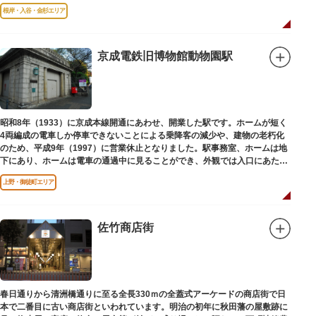
と評判です。
根岸・入谷・金杉エリア
京成電鉄旧博物館動物園駅
昭和8年（1933）に京成本線開通にあわせ、開業した駅です。ホームが短く
4両編成の電車しか停車できないことによる乗降客の減少や、建物の老朽化
のため、平成9年（1997）に営業休止となりました。駅事務室、ホームは地
下にあり、ホームは電車の通過中に見ることができ、外観では入口にあたる
建物を見ることができます。
上野・御徒町エリア
佐竹商店街
春日通りから清洲橋通りに至る全長330ｍの全蓋式アーケードの商店街で日
本で二番目に古い商店街といわれています。明治の初年に秋田藩の屋敷跡に