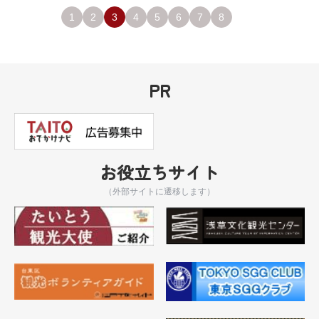
1
2
3
4
5
6
7
8
PR
お役立ちサイト
（外部サイトに遷移します）