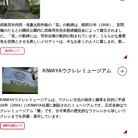
武島羽衣作詞・滝廉太郎作曲の「花」の歌碑は、昭和31年（1956）、言問
橋のたもとの隅田公園内に武島羽衣先生歌碑建設会によって建立されまし
た。「花」の歌碑には、羽衣自筆の歌詞が刻まれています。うららかな春景
色を彷彿とさせる美しいメロディーは、今なお多くの人々に親しまれ、歌い
つがれています。
奥浅草エリア
KIWAYAウクレレミュージアム
KIWAYAウクレレミュージアムは、ウクレレ文化の保存と継承を目的に平成
16年（2004）にKIWAYA社屋に創設されたミュージアムです。正式名称はウ
クレレミュージアム「樂」です。古今東西の歴史的なウクレレから珍しいウ
クレレまでを所蔵・展示しています。
浅草中央部エリア