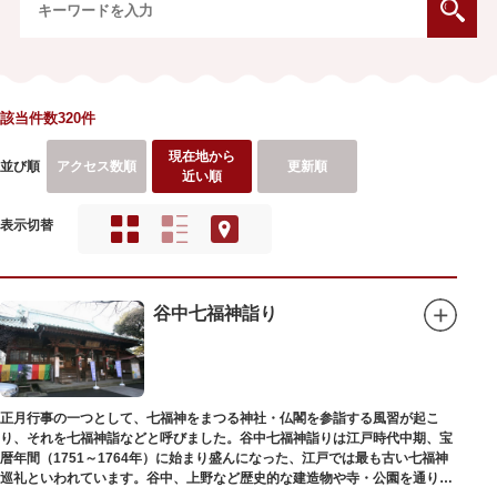
該当件数320件
現在地から
並び順
アクセス数順
更新順
近い順
表示切替
谷中七福神詣り
正月行事の一つとして、七福神をまつる神社・仏閣を参詣する風習が起こ
り、それを七福神詣などと呼びました。谷中七福神詣りは江戸時代中期、宝
暦年間（1751～1764年）に始まり盛んになった、江戸では最も古い七福神
巡礼といわれています。谷中、上野など歴史的な建造物や寺・公園を通りな