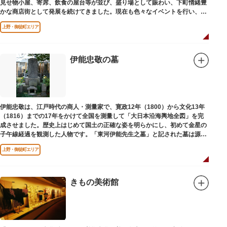
見せ物小屋、寄席、飲食の屋台等が並び、盛り場として賑わい、下町情緒豊
かな商店街として発展を続けてきました。現在も色々なイベントを行い、住
民から親しまれている魅力的な商店街です。
上野・御徒町エリア
伊能忠敬の墓
伊能忠敬は、江戸時代の商人・測量家で、寛政12年（1800）から文化13年
（1816）までの17年をかけて全国を測量して「大日本沿海輿地全図」を完
成させました。歴史上はじめて国土の正確な姿を明らかにし、初めて金星の
子午線経過を観測した人物です。「東河伊能先生之墓」と記された墓は源空
寺（げんくうじ）にあります。
上野・御徒町エリア
きもの美術館