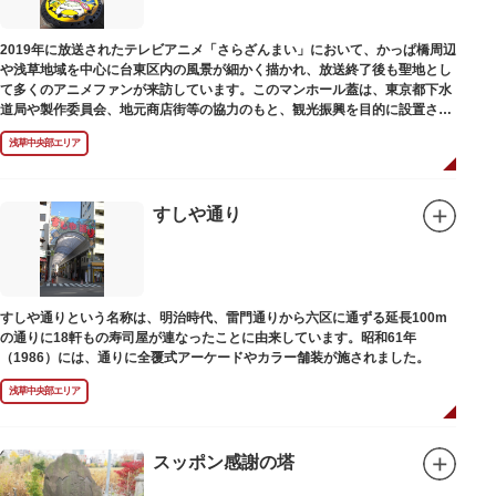
2019年に放送されたテレビアニメ「さらざんまい」において、かっぱ橋周辺
や浅草地域を中心に台東区内の風景が細かく描かれ、放送終了後も聖地とし
て多くのアニメファンが来訪しています。このマンホール蓋は、東京都下水
道局や製作委員会、地元商店街等の協力のもと、観光振興を目的に設置され
ました。
浅草中央部エリア
描かれているのは、主人公である矢逆一稀、久慈悠、陣内燕太の3人が、か
っぱ橋に封印されていた謎のカッパ型生命体“ケッピ”によって河童の姿に変
身させられた姿です。
すしや通り
設置年月日：令和3年4月13日
すしや通りという名称は、明治時代、雷門通りから六区に通ずる延長100m
の通りに18軒もの寿司屋が連なったことに由来しています。昭和61年
（1986）には、通りに全覆式アーケードやカラー舗装が施されました。
浅草中央部エリア
スッポン感謝の塔