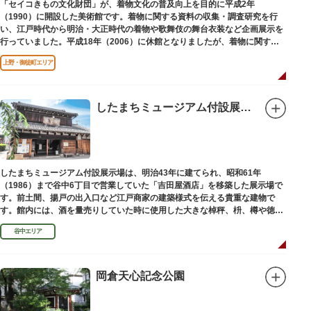
「セイコきもの文化財団」が、着物文化の普及向上を目的に平成2年
（1990）に開設した美術館です。着物に関する資料の収集・調査研究を行
い、江戸時代から明治・大正時代の着物や歌舞伎の舞台衣装など企画展示を
行っていました。平成18年（2006）に休館となりましたが、着物に関する
調査研究等は引き続き本財団で行っています。
上野・御徒町エリア
平成18年（2006）に休館
したまちミュージアム付設展示場（旧吉田屋酒店）
したまちミュージアム付設展示場は、明治43年に建てられ、昭和61年
（1986）まで谷中6丁目で営業していた「吉田屋酒店」を移築した展示場で
す。前土間、揚戸の出入口など江戸商家の建築様式を伝える貴重な建物で
す。館内には、酒を量売りしていた時に使用した大きな棹秤、枡、樽や徳
利、宣伝用ポスターなどの資料を展示しています。
谷中エリア
岡倉天心記念公園