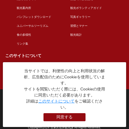
観光案内所
観光ボランティアガイド
パンフレットダウンロード
写真ギャラリー
ユニバーサルツーリズム
習慣とマナー
食の多様性
観光統計
リンク集
このサイトについて
当サイトでは、利便性の向上と利用状況の解
このサイトについて
広告掲載について
析、広告配信のためにCookieを使用していま
お問い合わせ
す。
サイトを閲覧いただく際には、Cookieの使用
に同意いただく必要があります。
台東区役所観光課
詳細は
このサイトについて
をご確認くださ
〒110-8615 東京都台東区東上野4丁目5番6号
い。
TEL：03-5246-1151
（平日8:30〜17:15 土日祝休み）
同意する
本WEBサイトに掲就されている全データについて無断転載・引用を禁じます。
Copyright©2024 台東区役所観光課 All Rights Reserved.