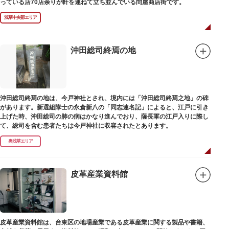
っている店70店余りが軒を連ねて立ち並んでいる問屋商店街です。
浅草中央部エリア
沖田総司終焉の地
沖田総司終焉の地は、今戸神社とされ、境内には「沖田総司終焉之地」の碑
があります。新選組隊士の永倉新八の「同志連名記」によると、江戸に引き
上げた時、沖田総司の肺の病はかなり進んでおり、薩長軍の江戸入りに際し
て、総司を含む患者たちは今戸神社に収容されたとあります。
奥浅草エリア
皮革産業資料館
皮革産業資料館は、台東区の地場産業である皮革産業に関する製品や書籍、