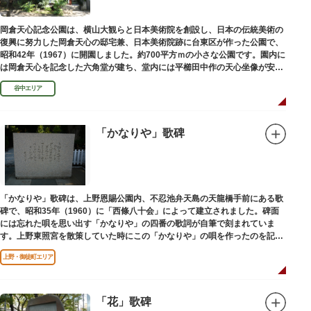
岡倉天心記念公園は、横山大観らと日本美術院を創設し、日本の伝統美術の
復興に努力した岡倉天心の邸宅兼、日本美術院跡に台東区が作った公園で、
昭和42年（1967）に開園しました。約700平方ｍの小さな公園です。園内に
は岡倉天心を記念した六角堂が建ち、堂内には平櫛田中作の天心坐像が安置
されています。
谷中エリア
「かなりや」歌碑
「かなりや」歌碑は、上野恩賜公園内、不忍池弁天島の天龍橋手前にある歌
碑で、昭和35年（1960）に「西條八十会」によって建立されました。碑面
には忘れた唄を思い出す「かなりや」の四番の歌詞が自筆で刻まれていま
す。上野東照宮を散策していた時にこの「かなりや」の唄を作ったのを記念
してこの地に建てられました。
上野・御徒町エリア
「花」歌碑