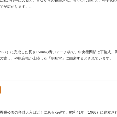
に惹かれ中に入ると、昔ながらの番頭さん。もう少し進むと、格子状の
間が広がります。
おり、すべての浴槽で46度のお湯が提供されています。常連の方々を
ょうか。
天井等も昭和から引き継がれてきている歴史あるものです。お立ち寄り
ださい。
1927）に完成した長さ150mの青いアーチ橋で、中央径間部は下路式
の渡し」や観音様が上陸した「駒形堂」に由来するとされています。
恩賜公園の弁財天入口近くにある石碑で、昭和41年（1966）に建立