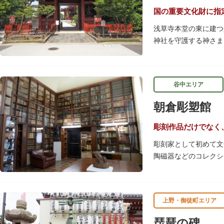
国の重要文化財に指
浅草寺本堂の東に建つ
神社を守護する神さま
のみこと）の守護神像
しかし、1868年（
なくなりました。そこ
谷中エリア
くてん）と持国天（じ
その後、第二次世界大
朝倉彫塑館
ちょうてん）の像が祀
とから武装した姿。ど
彫刻作品だけでなく
彫刻家として初めて文
陶磁器などのコレク
朝倉が自ら設計した、
を開放し弟子を育成し
庭、日本における屋上
上野・御徒町エリア
彫刻作品や芸術品を鑑
表す庭園は、その芸術
琵琶の碑