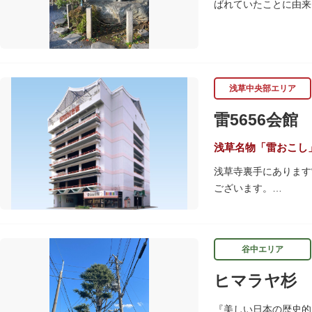
ばれていたことに由来
す。
浅草中央部エリア
雷5656会館
浅草名物「雷おこし
浅草寺裏手にあります
ございます。
また、5階は「ときわ
谷中エリア
ヒマラヤ杉
『美しい日本の歴史的