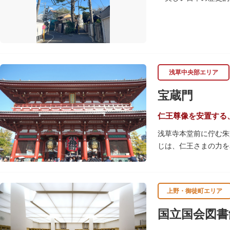
浅草中央部エリア
宝蔵門
仁王尊像を安置する
浅草寺本堂前に佇む朱
じは、仁王さまの力を
の大提灯や重厚感あふ
宝蔵門は、平安時代、
上野・御徒町エリア
経て、現在の門は19
です。上層部には仏教
国立国会図書