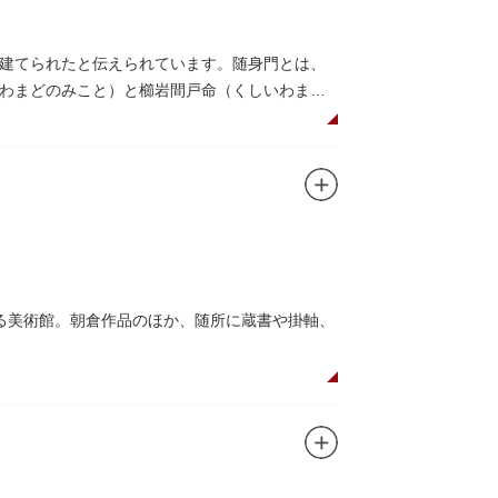
建てられたと伝えられています。随身門とは、
わまどのみこと）と櫛岩間戸命（くしいわまど
寺には、この2柱の神さまの像を祀ることができ
幡宮にあった仏教の守護神である広目天（こうも
天門に変更されました。
将軍徳川家綱霊廟にあった持国天と増長天（ぞう
れていますが、四天王は仏教の守護神であるこ
造」により造られています。
する美術館。朝倉作品のほか、随所に蔵書や掛軸、
る素材が違和感なく調和しています。広く門戸
な空間を作り出す「五典の池」を中心とした中
も、この建物に色濃く反映されています。
設です。朝倉の芸術思想の特質である自然観を
国の名勝に指定されています。