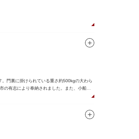
。門裏に掛けられている重さ約500kgの大わら
市の有志により奉納されました。また、小船町
礼として942年に建立されました。数度の火災を
再建された（2007年チタン瓦に葺き替え）楼門
されています。