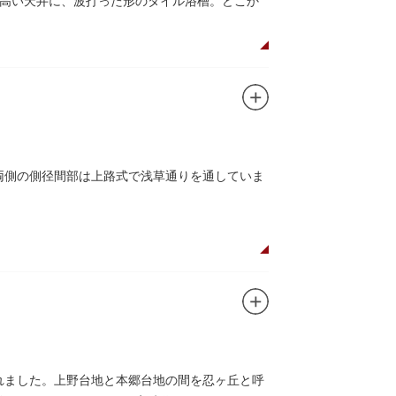
高い天井に、波打った形のタイル浴槽。どこか
魅了するのは早朝のこの少し熱めの温度のお湯と昔
の際は、有形文化財に指定されたその景観も、
、両側の側径間部は上路式で浅草通りを通していま
されました。上野台地と本郷台地の間を忍ヶ丘と呼