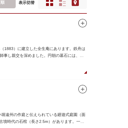
新順
表示切替
（1883）に建立した全生庵にあります。鉄舟は
師事し親交を深めました。円朝の墓石には、鉄
名小堀遠州の作庭と伝えられている廻遊式庭園（面
古墳時代の石棺（長さ2.5m）があります。一般