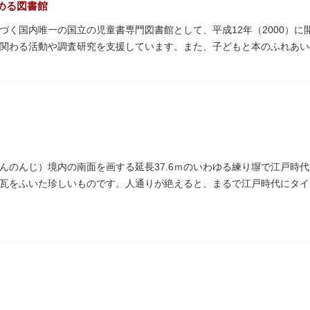
める図書館
づく国内唯一の国立の児童書専門図書館として、平成12年（2000）
関わる活動や調査研究を支援しています。また、子どもと本のふれあい
年（1906）に建てられた帝国図書館の建物を保存・再利用しています。
んのんじ）境内の南面を画する延長37.6ｍのいわゆる練り塀で江戸時
瓦をふいた珍しいものです。人通りが絶えると、まるで江戸時代にタイ
区まちかど賞」を受賞しました。