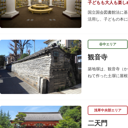
子どもも大人も楽し
国立国会図書館法に基
活用し、子どもの本に
レンガ棟は、明治39
谷中エリア
観音寺
築地塀は、観音寺（か
ねて作った土塀に屋根
（1992）に「台東
浅草中央部エリア
二天門