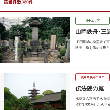
該当件数320件
谷中エリア
山岡鉄舟･三
江戸開城の功労者で宮
晩年、禅を修め道場と
舟の筆により「三遊亭
浅草中央部エリア
伝法院の庭
浅草寺の本坊である伝
積約3700坪）があ