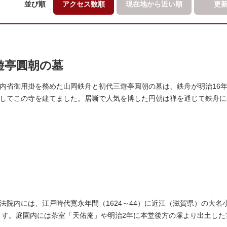
並び順
アクセス数順
現在地から
近い順
更
遊亭圓朝の墓
内省御用掛を務めた山岡鉄舟と初代三遊亭圓朝の墓は、鉄舟が明治16年
してこの寺を建てました。居噺で人気を博した円朝は禅を通じて鉄舟に
円朝無舌居士」とあります。
法院内には、江戸時代寛永年間（1624～44）に近江（滋賀県）の大
ります。庭園内には茶室「天佑庵」や明治2年に本堂後方の塚より出土した