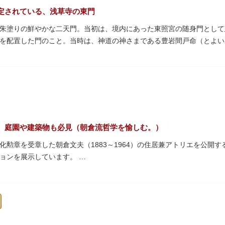
定されている、浅草寺の東門
朱塗りの鮮やかな二天門。当初は、境内にあった東照宮の随身門として
を配置した門のこと。当時は、神道の神さまである豊岩間戸命（とよい
が左右に祀られていました。
明治元年）に明治政府が発令した神仏分離令により、仏教寺院である浅草
で、浅草寺はこの2柱の像を浅草神社に遷座し、代わりに鎌倉の鶴岡八
こくてん）の像を二天門に安置。これに伴い、正式名称が随身門から二
戦により2柱の像は焼失。現在は、上野の寛永寺（かんえいじ）の四代
られています。持国天と増長天は、四天王と呼ばれる仏さまとして知ら
ちらも、鎌倉時代以降に流行した複数の木材を組み合わせる技法「寄木
、庭園や建築物も必見（朝倉流哲学を愉しむ。）
化勲章を受章した朝倉文夫（1883～1964）の住居兼アトリエを公開
ションを展示しています。
鉄筋コンクリート造のアトリエ棟と木造の住居棟からなる建物は、異な
た「朝倉彫塑塾」の教育の場としても使われました。巨石と樹木が濃密
緑化の先駆けともいえる屋上庭園など、朝倉独自の美学や哲学、教育論
賞する美術館という側面だけでなく、庭園や建築の価値も感じられる施
上・観賞上の価値が評価され、敷地全体が「旧朝倉文夫氏庭園」として