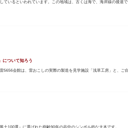
しているといわれています。この地域は、古くは海で、海岸線の後退で
」について知ろう
雷5656会館は、雷おこしの実際の製造を見学施設「浅草工房」と、ご
ホール」は発表会・催し物等の貸し会場として、4階は打合せなどでご
風土100選』に選ばれた樹齢90年の谷中のシンボル的な大木です。