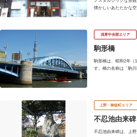
ノスタルジックな景観
懐かしいあたたかな空
早朝6時から営業して
ながらの懐かしさでし
店頭の屋根瓦や格子型
浅草中央部エリア
ぜひゆったりとご覧く
駒形橋
駒形橋は、昭和2年（
す。橋の名称は「駒川
上野・御徒町エリア
不忍池由来碑
不忍池由来碑は、上野