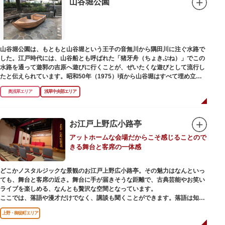
山谷堀公園
山谷堀公園は、もともと山谷堀という王子の音無川から隅田川に注ぐ水路で
した。江戸時代には、山谷船とも呼ばれた「猪牙舟（ちょきぶね）」でこの
水路を通って遊郭の吉原へ遊びに行くことが、ぜいたくな遊びとして流行し
たと伝えられています。昭和50年（1975）頃から山谷堀はすべて埋め立て
られて暗渠となり、細長い公園として生まれ変わりました。山谷堀公園に
奥浅草エリア
浅草中央部エリア
は、猪牙舟についての説明板も設置されています。
お江戸上野広小路亭
アットホームな会場だからこそ感じることので
きる舞台と客席の一体感
どこかノスタルジックな景観のお江戸上野広小路亭。その魅力はなんといっ
ても、舞台と客席の近さ。舞台に手が届きそうな距離で、古典芸能やお笑い
ライブを楽しめる、なんとも贅沢な空間となっています。
ここでは、落語や漫才だけでなく、講談も聞くことができます。落語は知っ
ているけど講談ってなんだろう？と思われた方も、ぜひ一度お江戸上野広小
上野・御徒町エリア
路亭をのぞいてみませんか？