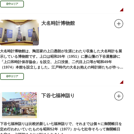
の墓が並んでいます。園内を通る「さくら通り」は桜の名所となっていま
谷中エリア
す。
大名時計博物館
大名時計博物館は、陶芸家の上口愚朗が生涯にわたり収集した大名時計を展
示している博物館です。上口は昭和26年（1951）に勝山藩の下谷屋敷跡に
「上口和時計保存協会」を設立、上口没後、二代目上口等が昭和49年
（1974）本館を設立しました。江戸時代の大名お抱えの時計師たちが作った
櫓時計、台時計、枕時計などが並びます。
谷中エリア
下谷七福神詣り
下谷七福神詣りは比較的新しい七福神詣りで、それまでは個々に御開帳日を
定め行われいていたものを昭和52年（1977）から七社寺そろって御開帳日