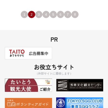
1
2
3
4
5
6
7
8
PR
お役立ちサイト
（外部サイトに遷移します）