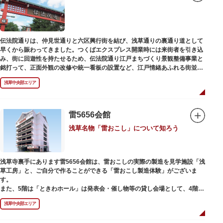
伝法院通りは、仲見世通りと六区興行街を結び、浅草通りの裏通り道として
早くから賑わってきました。つくばエクスプレス開業時には来街者を引き込
み、街に回遊性を持たせるため、伝法院通り江戸まちづくり景観整備事業と
銘打って、正面外観の改修や統一看板の設置など、江戸情緒あふれる街並み
を再現する景観整備を進めてきました。
浅草中央部エリア
雷5656会館
浅草名物「雷おこし」について知ろう
浅草寺裏手にあります雷5656会館は、雷おこしの実際の製造を見学施設「浅
草工房」と、ご自分で作ることができる「雷おこし製造体験」がございま
す。
また、5階は「ときわホール」は発表会・催し物等の貸し会場として、4階は
打合せなどでご利用いただける「貸しスペース」がございます。
浅草中央部エリア