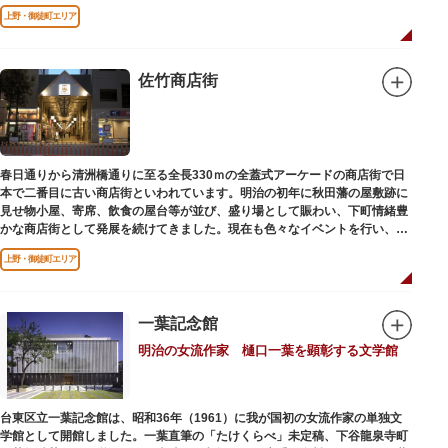
上演中は飲食も可能です。おすすめは売店で購入できる、お箸で切れるやわ
上野・御徒町エリア
らかさで有名な「上野 井泉本店」のかつサンド。お弁当やお菓子を食べたり
ビールを飲みながら、演目をお楽しみください。
佐竹商店街
春日通りから清洲橋通りに至る全長330ｍの全蓋式アーケードの商店街で日
本で二番目に古い商店街といわれています。明治の初年に秋田藩の屋敷跡に
見せ物小屋、寄席、飲食の屋台等が並び、盛り場として賑わい、下町情緒豊
かな商店街として発展を続けてきました。現在も色々なイベントを行い、住
民から親しまれている魅力的な商店街です。
上野・御徒町エリア
一葉記念館
明治の女流作家 樋口一葉を顕彰する文学館
台東区立一葉記念館は、昭和36年（1961）に我が国初の女流作家の単独文
学館として開館しました。一葉直筆の「たけくらべ」未定稿、下谷龍泉寺町