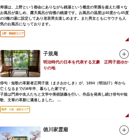
寿湯は、上野という都会にありながら銭湯という概念の常識を超えた様々な
お風呂が楽しめ、露天風呂が自慢の銭湯です。お風呂の温度は40度から45度
の3種の湯に設定してあり老若男女楽しめます。また男女ともにサウナも人
気のお風呂になっております。
上野・御徒町エリア
子規庵
明治時代の日本を代表する文豪 正岡子規ゆか
りの地
俳句・短歌の革新者正岡子規（まさおかしき）が、1894（明治27）年から
亡くなるまでの8年半、暮らした家です。
子規は門弟や友人たちと文学や美術談義を行い、作品を発表し続け俳句や短
歌、文章の革新に邁進しました。
故郷松山より母と妹を呼び寄せ、結核に苦しみながらも34歳で亡くなるまで
根岸・入谷・金杉エリア
精力的に文学作品を創作し続けた場所でもあります。
1945（昭和20）年の空襲で焼失しましたが、その5年後、当時の間取りのま
ま再建され、現在の庵は東京都指定史跡として明治の雰囲気が体感できる魅
徳川家霊廟
力的な空間となっています。