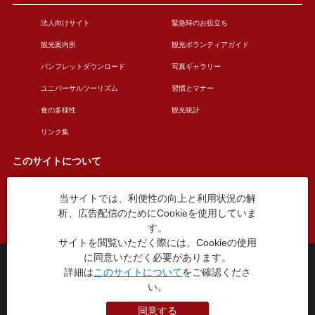
法人向けサイト
緊急時のお役立ち
観光案内所
観光ボランティアガイド
パンフレットダウンロード
写真ギャラリー
ユニバーサルツーリズム
習慣とマナー
食の多様性
観光統計
リンク集
このサイトについて
当サイトでは、利便性の向上と利用状況の解
このサイトについて
広告掲載について
析、広告配信のためにCookieを使用していま
お問い合わせ
す。
サイトを閲覧いただく際には、Cookieの使用
に同意いただく必要があります。
台東区役所観光課
詳細は
このサイトについて
をご確認くださ
〒110-8615 東京都台東区東上野4丁目5番6号
い。
TEL：03-5246-1151
（平日8:30〜17:15 土日祝休み）
同意する