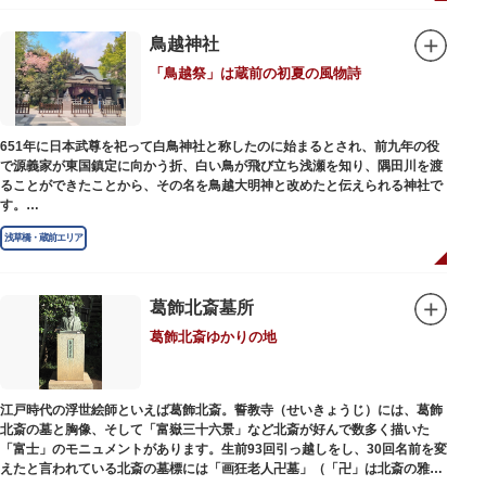
鳥越神社
「鳥越祭」は蔵前の初夏の風物詩
651年に日本武尊を祀って白鳥神社と称したのに始まるとされ、前九年の役
で源義家が東国鎮定に向かう折、白い鳥が飛び立ち浅瀬を知り、隅田川を渡
ることができたことから、その名を鳥越大明神と改めたと伝えられる神社で
す。
江戸時代までは三社の神社から成り、約2万坪の広大な敷地を所領していま
浅草橋・蔵前エリア
したが、天領からの米を収蔵する蔵や、大名屋敷などを建てるために没収さ
れ、現在の鳥越神社が残りました。
毎年6月上旬に行われる鳥越祭では、都内最大級を誇る千貫神輿（約4トン）
が氏子町内を渡御し、夜の宮入道中では、提灯に照らされた神輿が荘厳かつ
葛飾北斎墓所
幻想的な光景をつくりだします。例年、数十万人の人出があり、多くの観客
葛飾北斎ゆかりの地
で賑わう蔵前の初夏の風物詩になっています。
社務所では、社紋の七曜紋と月星紋がデザインされた御朱印帳の販売や、鳥
越祭の開催期間中は限定御朱印も頒布されます。
江戸時代の浮世絵師といえば葛飾北斎。誓教寺（せいきょうじ）には、葛飾
北斎の墓と胸像、そして「富嶽三十六景」など北斎が好んで数多く描いた
「富士」のモニュメントがあります。生前93回引っ越しをし、30回名前を変
えたと言われている北斎の墓標には「画狂老人卍墓」（「卍」は北斎の雅号