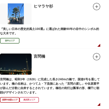
ヒマラヤ杉
『美しい日本の歴史的風土100選』に選ばれた樹齢90年の谷中のシンボル的
な大木です。
谷中エリア
言問橋
言問橋は、昭和3年（1928）に完成した長さ240mの橋で、国道6号を通して
います。橋の名称は、かつて上・下流側にあった「言問の渡し」や在原業平
が詠んだ古歌に由来するとされています。橋柱の街灯は瓢箪の形、欄干に朝
顔がデザインされています。
浅草中央部エリア
奥浅草エリア