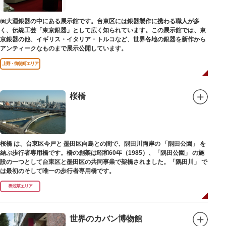
ご祭神としては天日鷲命（あめのひわしのみこと）と日本武尊（やまとたけ
㈱大淵銀器の中にある展示館です。台東区には銀器製作に携わる職人が多
るのみこと）の他、浅草名所七福神のひとつとしても知られ、寿老人が祀ら
く、伝統工芸「東京銀器」として広く知られています。この展示館では、東
れています。
京銀器の他、イギリス・イタリア・トルコなど、世界各地の銀器を新作から
アンティークなものまで展示公開しています。
上野・御徒町エリア
桜橋
桜橋 は、台東区今戸と 墨田区向島との間で、隅田川両岸の 「隅田公園」 を
結ぶ歩行者専用橋です。橋の創架は昭和60年（1985）、「隅田公園」 の施
設の一つとして台東区と墨田区の共同事業で架橋されました。「隅田川」 で
は最初のそして唯一の歩行者専用橋です。
奥浅草エリア
世界のカバン博物館