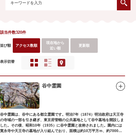
該当件数320件
現在地から
並び順
アクセス数順
更新順
近い順
表示切替
谷中霊園
谷中霊園は、谷中にある都立霊園です。明治7年（1874）明治政府は天王寺
の寺域の一部を引き継ぎ、東京府管轄の公共墓地として谷中墓地を開設しま
した。その後、昭和10年（1935）に谷中霊園と改称されました。園内には
寛永寺や天王寺の墓地が入り組んでおり、面積は約10万平方ｍ、約7000基