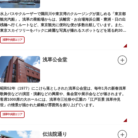
水上バスやクルーザーで隅田川や東京湾のクルージングが楽しめる「東京都
観光汽船」。浅草の乗船場からは、浜離宮・お台場海浜公園・豊洲・日の出
桟橋へ行くルートなど、東京観光に便利な便が多数出航しています。また、
東京スカイツリーをバックに綺麗な写真が撮れるスポットなどを巡る約30分
の「浅草周遊コース」も。初日の出やお花見、隅田川花火大会、クリスマス
浅草中央部エリア
などのイベント時は、いつもと違う目線から東京の景色を堪能できるイベン
トクルーズも企画されています。
漫画・アニメ界の巨匠、松本零士氏が宇宙船をイメージしてデザインした船
や、約300人が乗船可能なアメリカンな大型船など多種多様な船体も魅力。
浅草公会堂
目的や人数にあわせてコースや時間帯を選べるチャータークルーズも行われ
ています。
昭和52年（1977）にこけら落としされた浅草公会堂は、毎年1月の新春浅草
歌舞伎などの演芸・演劇などの興業や、集会室や展示会などが催されます。
客席1000席の大ホールには、浅草寺三社祭や広重の「江戸百景 浅草仲見
世」の情景が描かれた鍛帳が雰囲気を創り上げています。
浅草中央部エリア
伝法院通り