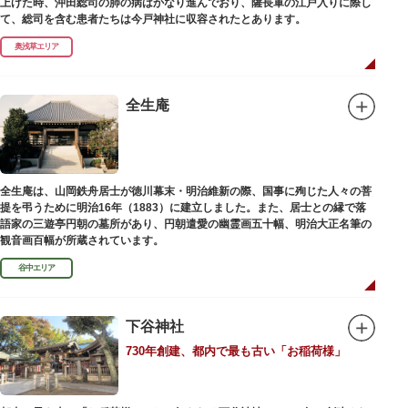
上げた時、沖田総司の肺の病はかなり進んでおり、薩長軍の江戸入りに際し
て、総司を含む患者たちは今戸神社に収容されたとあります。
奥浅草エリア
全生庵
全生庵は、山岡鉄舟居士が徳川幕末・明治維新の際、国事に殉じた人々の菩
提を弔うために明治16年（1883）に建立しました。また、居士との縁で落
語家の三遊亭円朝の墓所があり、円朝遣愛の幽霊画五十幅、明治大正名筆の
観音画百幅が所蔵されています。
谷中エリア
下谷神社
730年創建、都内で最も古い「お稲荷様」