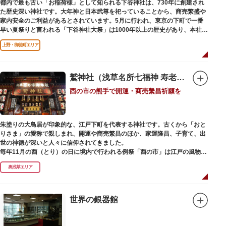
都内で最も古い「お稲荷様」として知られる下谷神社は、730年に創建され
た歴史深い神社です。大年神と日本武尊を祀っていることから、商売繁盛や
家内安全のご利益があるとされています。5月に行われ、東京の下町で一番
早い夏祭りと言われる「下谷神社大祭」は1000年以上の歴史があり、本社神
輿の渡御を行う「本祭り」と、町会神輿の渡御だけの「陰祭り」が隔年に行
上野・御徒町エリア
われています。
本殿には、日本を代表する画家 横山大観による「龍」の天井絵が掲げられて
おり、その壮大な美しさは見る者を圧倒します。俳句の大家・正岡子規の
「句碑」や、初代・三笑亭可楽の寄席が境内で初めて開かれたという「寄席
鷲神社（浅草名所七福神 寿老人）
発祥之地」の石碑などの見どころも。
酉の市の熊手で開運・商売繫昌祈願を
オリジナルの朱印帳の販売や、月や日によって限定の御朱印頒布も行ってい
ます。
朱塗りの大鳥居が印象的な、江戸下町を代表する神社です。古くから「おと
りさま」の愛称で親しまれ、開運や商売繁昌のほか、家運隆昌、子育て、出
世の神徳が深いと人々に信仰されてきました。
毎年11月の酉（とり）の日に境内で行われる例祭「酉の市」は江戸の風物詩
として有名。福をかきこむと言われる熊手をはじめ八ツ頭芋、お多福の面な
奥浅草エリア
ど、色とりどりの縁起物を買い求める人たちで賑わいます。樋口一葉の代表
作『たけくらべ』や他の文学作品にもこの酉の市が数多く登場することか
ら、いかに地域に根付いた催し物だったかが伺い知れます。
世界の銀器館
なでる場所によって異なるご利益を授かるといわれる「なでおかめ」も人
気。ふっくらとした優しい顔立ちのおかめは「お多福」とも言われ、福が多
く幸せを招く女性の象徴という事から長年親しまれる縁起物です。