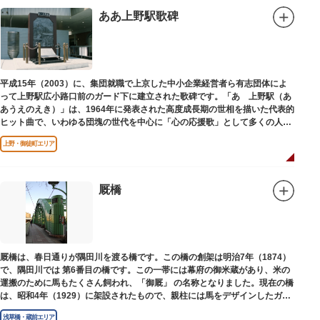
を輩出した笑いの殿堂で、昔ながらの下町文化を体感してみてください。
ああ上野駅歌碑
平成15年（2003）に、集団就職で上京した中小企業経営者ら有志団体によ
って上野駅広小路口前のガード下に建立された歌碑です。「あゝ上野駅（あ
あうえのえき）」は、1964年に発表された高度成長期の世相を描いた代表的
ヒット曲で、いわゆる団塊の世代を中心に「心の応援歌」として多くの人々
に勇気と感動を与えました。
上野・御徒町エリア
厩橋
厩橋は、春日通りが隅田川を渡る橋です。この橋の創架は明治7年（1874）
で、隅田川では 第6番目の橋です。この一帯には幕府の御米蔵があり、米の
運搬のために馬もたくさん飼われ、「御厩」 の名称となりました。現在の橋
は、昭和4年（1929）に架設されたもので、親柱には馬をデザインしたガラ
ス細工が組み込まれています。
浅草橋・蔵前エリア