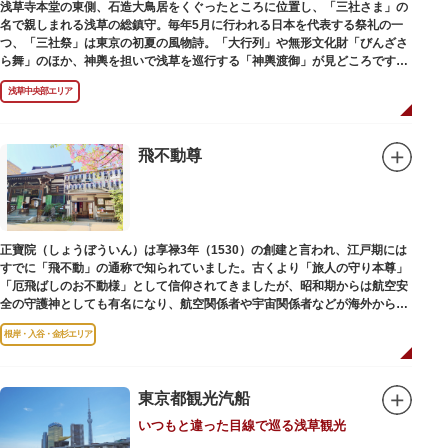
浅草寺本堂の東側、石造大鳥居をくぐったところに位置し、「三社さま」の
名で親しまれる浅草の総鎮守。毎年5月に行われる日本を代表する祭礼の一
つ、「三社祭」は東京の初夏の風物詩。「大行列」や無形文化財「びんざさ
ら舞」のほか、神輿を担いで浅草を巡行する「神輿渡御」が見どころです。
町を練り歩く担ぎ手たちの威勢良い掛け声が響き渡り、浅草の町がまつり一
浅草中央部エリア
色に染まります。
6月の「夏越し（なごし）の大祓」では、茅草で作られた輪の中（茅の輪）
が設置されます。それを八の字に三回通って穢れを祓うことで疫病や災厄か
ら逃れ、福徳があると伝えられる行事です。
飛不動尊
本殿には浅草寺のご本尊である聖観世音菩薩像を見つけた漁師の兄弟ととも
に、尊像として奉安した郷土の文化人、土師真中知（はじのなかとも）の3
人が祀られています。江戸時代に徳川家光が寄進した社殿は本殿・幣殿と拝
殿の間が渡り廊下で繋がる建築様式。国の重要文化財に指定されています。
正寶院（しょうぼういん）は享禄3年（1530）の創建と言われ、江戸期には
また、浅草名所七福神のひとつとしても知られ、恵比須像が祀られていま
すでに「飛不動」の通称で知られていました。古くより「旅人の守り本尊」
す。
「厄飛ばしのお不動様」として信仰されてきましたが、昭和期からは航空安
全の守護神としても有名になり、航空関係者や宇宙関係者などが海外からも
多く参拝に訪れます。
根岸・入谷・金杉エリア
東京都観光汽船
いつもと違った目線で巡る浅草観光