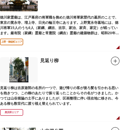
子規が病室兼書斎にしていた「病牀六尺の間」などを復元しており、明治の
暮らしだけでなく創作の様子を偲ぶことができます。現在、一般のボランテ
ィア団体により大切に維持・保存されています。
徳川家霊廟は、江戸幕府の将軍職を務めた徳川将軍家歴代の墓所のことで、
東京の寛永寺、増上寺、日光の輪王寺にあります。上野寛永寺墓地には、徳
川将軍15人のうち6人（家綱、綱吉、吉宗、家治、家斉、家定）が眠ってい
ます。厳有院（家綱）霊廟と常憲院（綱吉）霊廟の建築物群は、昭和20年
（1945）の空襲で大部分を焼失しました。
上野・御徒町エリア
見返り柳
見返り柳は吉原遊郭の名所の一つで、遊び帰りの客が後ろ髪を引かれる思い
を抱きつつ、この柳のあたりで振り返ったことからその名がつきました。か
つては山谷堀脇の土手にありましたが、区画整理に伴い現在地に移され、今
ある柳も数世代に渡り植え替えられています。
奥浅草エリア