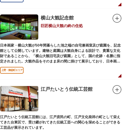
横山大観記念館
巨匠横山大観の終の住処
日本画家・横山大観が50年間暮らした池之端の自宅兼画室及び庭園を、記念
館として公開しています。建物と庭園は大観自身による設計で、貴重な文化
財であることから、「横山大観旧宅及び庭園」として、国の史跡・名勝に指
定されました。大観作品をそのまま床の間に掛けて展示しており、日本画本
来の楽しみ方を体験できる貴重な空間です。
上野・御徒町エリア
江戸たいとう伝統工芸館
江戸たいとう伝統工芸館には、江戸庶民の町、江戸文化発祥の町として栄え
てきた台東区で、受け継がれてきた伝統工芸への関心を深めることができる
工芸品が展示されています。