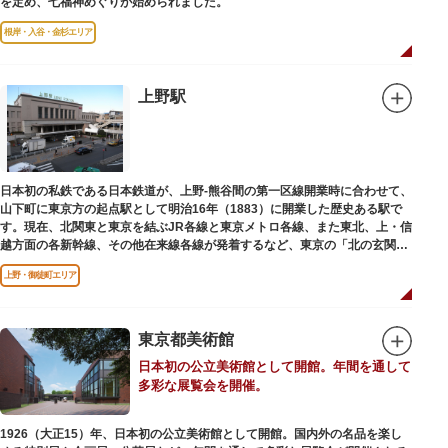
を定め、七福神めぐりが始められました。
根岸・入谷・金杉エリア
上野駅
日本初の私鉄である日本鉄道が、上野-熊谷間の第一区線開業時に合わせて、
山下町に東京方の起点駅として明治16年（1883）に開業した歴史ある駅で
す。現在、北関東と東京を結ぶJR各線と東京メトロ各線、また東北、上・信
越方面の各新幹線、その他在来線各線が発着するなど、東京の「北の玄関
口」として機能しています。
上野・御徒町エリア
東京都美術館
日本初の公立美術館として開館。年間を通して
多彩な展覧会を開催。
1926（大正15）年、日本初の公立美術館として開館。国内外の名品を楽し