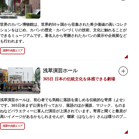
世界のカバン博物館は、世界約50ヶ国から収集された希少価値の高いコレク
ションをはじめ、カバンの歴史・カバンづくりの技術、文化に触れることが
できるミュージアムです。著名人から寄贈されたカバンの展示や企画展など
も行われます。
浅草中央部エリア
浅草演芸ホール
365日 日本の伝統文化を体感できる劇場
浅草演芸ホールは、初心者でも気軽に落語を楽しめる伝統的な寄席（よせ）
です。365日休まず公演を行っており、落語のほか漫談、マジック、ものま
ねなどバラエティーに富んだ演目が上演されています。寄席と聞くと敷居が
高いイメージがあるかもしれませんが、囃家（はなしか）さんは喋りのプ
ロ。すぐに巧みな話芸に引き込まれ、予備知識が無くても楽しめます。
浅草中央部エリア
ホール内で飲食できるのも魅力のひとつ。売店でお弁当やお菓子を買ってゆ
っくり番組を楽しんではいかがでしょう。数々の著名な落語家やお笑い芸人