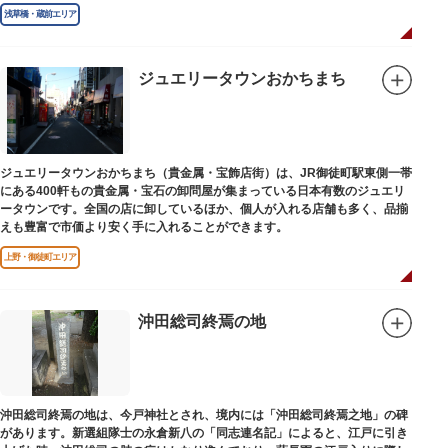
の一つ）とあり、辞世の句が刻まれています。毎年命日の4月18日には「北
浅草橋・蔵前エリア
斎忌」が開かれ、法要が営まれます。
ジュエリータウンおかちまち
ジュエリータウンおかちまち（貴金属・宝飾店街）は、JR御徒町駅東側一帯
にある400軒もの貴金属・宝石の卸問屋が集まっている日本有数のジュエリ
ータウンです。全国の店に卸しているほか、個人が入れる店舗も多く、品揃
えも豊富で市価より安く手に入れることができます。
上野・御徒町エリア
沖田総司終焉の地
沖田総司終焉の地は、今戸神社とされ、境内には「沖田総司終焉之地」の碑
があります。新選組隊士の永倉新八の「同志連名記」によると、江戸に引き