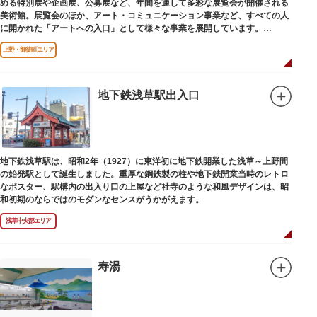
める特別展や企画展、公募展など、年間を通して多彩な展覧会が開催される
美術館。展覧会のほか、アート・コミュニケーション事業など、すべての人
に開かれた「アートへの入口」として様々な事業を展開しています。
上野・御徒町エリア
レストランやミュージアムショップも充実。開放的なガラス張りのレストラ
ンからは、美術館のプロムナードや四季折々の公園の景色を眺めることがで
きます。入館は無料で、レストランやミュージアムショップのみの利用も可
能です（観覧料は展覧会によって異なります。展覧会のスケジュールや観覧
地下鉄浅草駅出入口
料等の詳細は公式サイトをご確認ください）。
専門のスタッフに子供を預け、ゆっくりと展覧会鑑賞を楽しめる託児サービ
ス「パパママデー（事前予約制）」や、個室スペースのある授乳室、ミルク
用のお湯のサービスもあるのでファミリーにもおすすめです。
地下鉄浅草駅は、昭和2年（1927）に東洋初に地下鉄開業した浅草～上野間
レンガ色のタイル張りの建物は、日本のモダニズム建築の巨匠・前川國男の
の始発駅として誕生しました。重厚な鋼鉄製の柱や地下鉄開業当時のレトロ
設計。
なポスター、駅構内の出入り口の上屋など社寺のような和風デザインは、昭
屋外には彫刻等の立体作品も展示されています。
和初期のならではのモダンなセンスがうかがえます。
浅草中央部エリア
寿湯