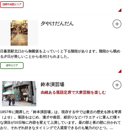
浅草中央部エリア
夕やけだんだん
日暮里駅北口から御殿坂を上っていくと下る階段があります。階段から眺め
る夕日が美しいことから名付けられました。
谷中エリア
鈴本演芸場
由緒ある落語定席で大衆芸能を楽しむ
1857年に開席した「鈴本演芸場」は、現存する中では最古の歴史を誇る寄席
（よせ）。落語をはじめ、漫才や曲芸、紙切りなどバラエティに富んだ様々
な演目が10日毎に内容を変えて上演しています。昼の部と夜の部に分かれて
おり、それぞれ好きなタイミングで入退室できるのも魅力のひとつ。