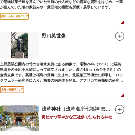
で荒物駄菓子屋を営んでいた当時の仕入帳などの貴重な資料をはじめ、一葉
が住んでいた頃の家並みや一葉旧宅の模型も所蔵・展示しています。
根岸・入谷・金杉エリア
野口英世像
上野恩賜公園内の竹の台噴水東側にある銅像で、昭和26年（1951）に福島
県出身の玉応不三雄によって建立されました。高さ4.5ｍ（石台を含む）の
全身立像です。英世は福島の貧農に生まれ、北里柴三郎博士に師事し、ロッ
クフェラー研究所に入り、梅毒の病原体を発見、アフリカで黄熱病の研究中
感染して、死去しました。
上野・御徒町エリア
浅草神社（浅草名所七福神 恵比須）
勇壮かつ華やかな三社祭で知られる神社