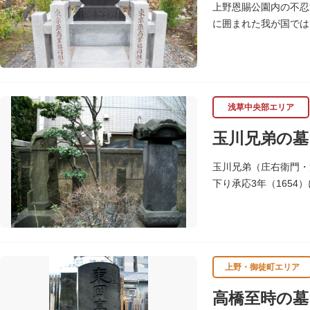
上野恩賜公園内の不忍
に囲まれた我が国では
めこの塚を建立します
浅草中央部エリア
玉川兄弟の墓
玉川兄弟（庄右衛門・
下り承応3年（165
聖徳寺（しょうとくじ
上野・御徒町エリア
高橋至時の墓