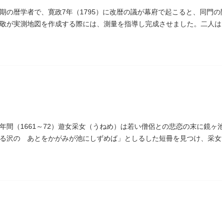
期の暦学者で、寛政7年（1795）に改暦の議が幕府で起こると、同門
敬が実測地図を作成する際には、測量を指導し完成させました。二人は
ため没しました。お墓は源空寺（げんくうじ）にあります。
年間（1661～72）遊女采女（うねめ）は若い僧侶との悲恋の末に鏡
る沢の あとをかがみが池にしずめば」としるした短冊を見つけ、采女
ります。