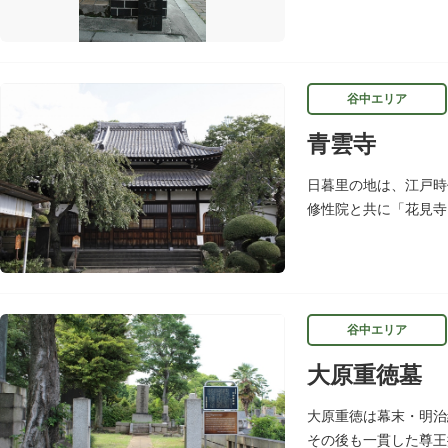
南角には甚内橋跡の石
谷中エリア
青雲寺
日暮里の地は、江戸時
修性院と共に「花見寺
ざわばきん）筆塚の碑
谷中エリア
大原重徳墓
大原重徳は幕末・明治
その後も一貫した尊王