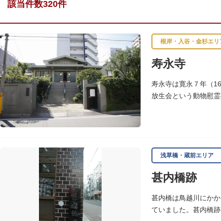
該当件数320件
根岸・入谷・金杉エリ
寿永寺
寿永寺は寛永７年（1
放生会という動物慰霊
浅草橋・蔵前エリア
甚内橋跡
甚内橋は鳥越川にかか
ていました。甚内橋跡