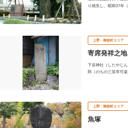
り焼失し、昭和37年
いわれます。
上野・御徒町エリア
寄席発祥之地
下谷神社（したやじん
郎（のちの三笑亭可楽
上野・御徒町エリア
魚塚