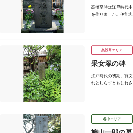
高橋至時は江戸時代中
を作りました。伊能忠
年（1804）肺患の
奥浅草エリア
采女塚の碑
江戸時代の初期、寛文
れとしらずともしれさ
（しゅっさんじ）にあ
谷中エリア
鳩山一郎の墓