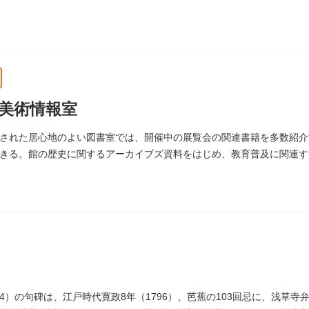
美術情報室
された居心地のよい図書室では、開催中の展覧会の関連書籍を多数紹介
きる。館の歴史に関するアーカイブズ資料をはじめ、教育普及に関連す
術館）
694）の句碑は、江戸時代寛政8年（1796）、芭蕉の103回忌に、浅