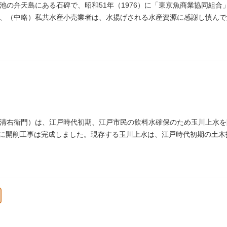
池の弁天島にある石碑で、昭和51年（1976）に「東京魚商業協同組
、（中略）私共水産小売業者は、水揚げされる水産資源に感謝し慎んで
」とあります。
清右衛門）は、江戸時代初期、江戸市民の飲料水確保のため玉川上水を
4）に開削工事は完成しました。現存する玉川上水は、江戸時代初期の土
）にあります。