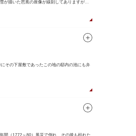
雪が描いた芭蕉の座像が線刻してありますが、
時にその下屋敷であったこの地の邸内の池にも弁
間（1772～80）風災で倒れ、その後も枯れた