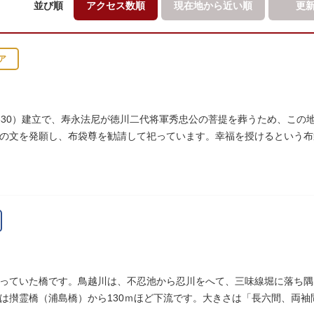
並び順
アクセス数順
現在地から
近い順
更
ア
630）建立で、寿永法尼が徳川二代将軍秀忠公の菩提を葬うため、この
の文を発願し、布袋尊を勧請して祀っています。幸福を授けるという布
っていた橋です。鳥越川は、不忍池から忍川をへて、三味線堀に落ち隅
は攅霊橋（浦島橋）から130ｍほど下流です。大きさは「長六間、両