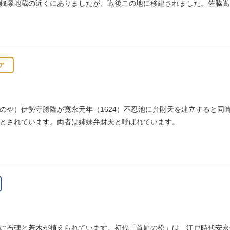
銭塚地蔵の近くにありましたが、戦後この地に移建されました。佐脇嵩
、碑石も欠損し、碑面の判読も困難となっています。
ア
のや）伊勢守勝隆が寛永元年（1624）不忍池に弁財天を建立すると同
とされています。両者は姉妹弁財天と呼ばれています。
に石碑と若木が植えられています。初代「首尾の松」は、江戸時代安永年