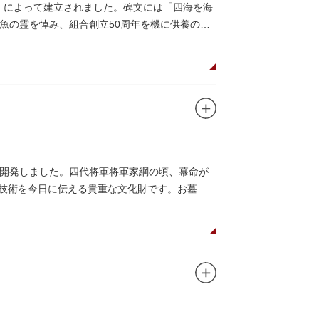
合」によって建立されました。碑文には「四海を海
魚の霊を悼み、組合創立50周年を機に供養のた
開発しました。四代将軍将軍家綱の頃、幕命が
木技術を今日に伝える貴重な文化財です。お墓は