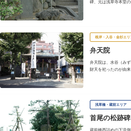
碑、元は浅草寺本堂の
200年の風雪を経て
根岸・入谷・金杉エリ
弁天院
弁天院は、水谷（みず
財天を祀ったのが由来
浅草橋・蔵前エリア
首尾の松跡碑
蔵前橋西詰めの下流側