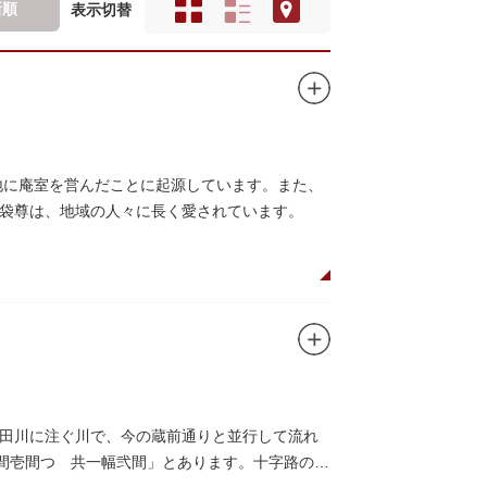
新順
表示切替
地に庵室を営んだことに起源しています。また、
袋尊は、地域の人々に長く愛されています。
田川に注ぐ川で、今の蔵前通りと並行して流れ
袖間壱間つゞ共一幅弐間」とあります。十字路の東