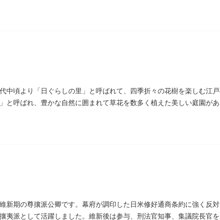
碑があります。
代中頃より「日ぐらしの里」と呼ばれて、四季折々の花樹を楽しむ江戸
」と呼ばれ、豊かな自然に囲まれて草花を数多く植えた美しい庭園があ
があります。
維新期の尊攘派公卿です。幕府が調印した日米修好通商条約に強く反対
攘夷派として活躍しました。維新後は参与、刑法官知事、集議院長官を