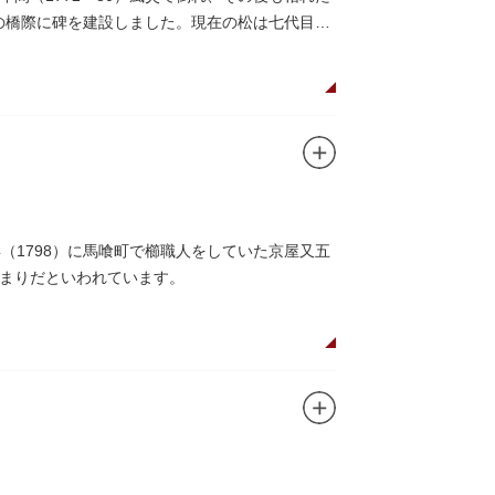
この橋際に碑を建設しました。現在の松は七代目と
（1798）に馬喰町で櫛職人をしていた京屋又五
まりだといわれています。