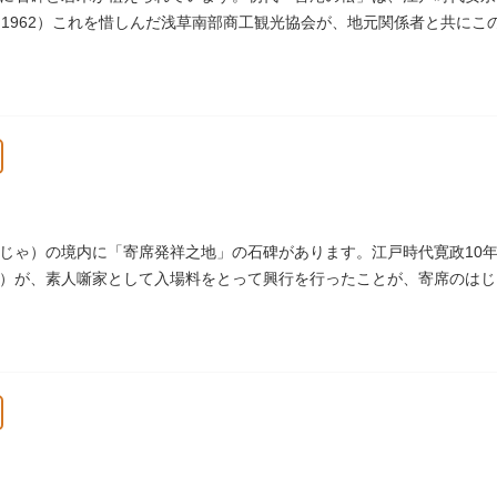
（1962）これを惜しんだ浅草南部商工観光協会が、地元関係者と共に
じゃ）の境内に「寄席発祥之地」の石碑があります。江戸時代寛政10年
）が、素人噺家として入場料をとって興行を行ったことが、寄席のはじ