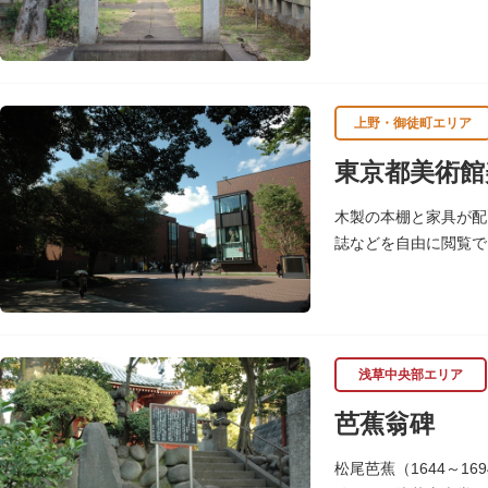
霊園にあります。
上野・御徒町エリア
東京都美術館
木製の本棚と家具が配
誌などを自由に閲覧で
いる。
（画像提供：東京都美
浅草中央部エリア
芭蕉翁碑
松尾芭蕉（1644～1