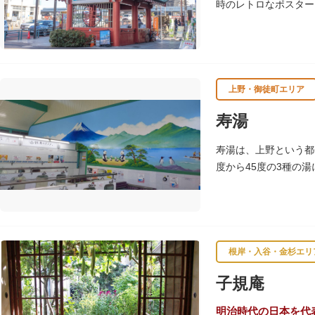
時のレトロなポスター
レンガ色のタイル張り
屋外には彫刻等の立体
上野・御徒町エリア
寿湯
寿湯は、上野という都
度から45度の3種の
根岸・入谷・金杉エリ
子規庵
明治時代の日本を代