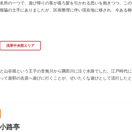
名所の一つで、遊び帰りの客が後ろ髪を引かれる思いを抱きつつ、この
堀脇の土手にありましたが、区画整理に伴い現在地に移され、今ある柳
浅草中央部エリア
と山谷堀という王子の音無川から隅田川に注ぐ水路でした。江戸時代に
って遊郭の吉原へ遊びに行くことが、ぜいたくな遊びとして流行したと伝
られて暗渠となり、細長い公園として生まれ変わりました。山谷堀公園
小路亭