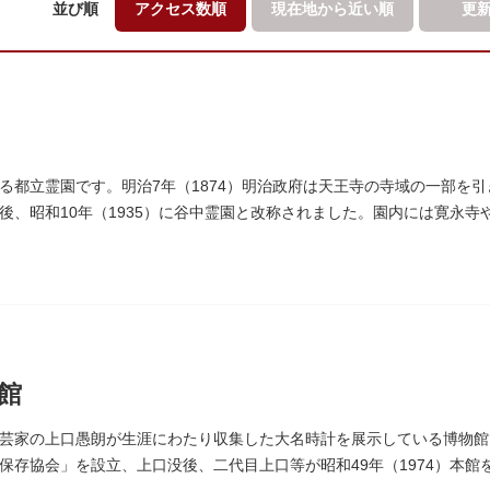
並び順
アクセス数順
現在地から
近い順
更
る都立霊園です。明治7年（1874）明治政府は天王寺の寺域の一部を
後、昭和10年（1935）に谷中霊園と改称されました。園内には寛永寺
の墓が並んでいます。園内を通る「さくら通り」は桜の名所となっていま
館
芸家の上口愚朗が生涯にわたり収集した大名時計を展示している博物館で
保存協会」を設立、上口没後、二代目上口等が昭和49年（1974）本