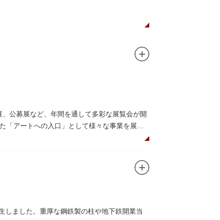
画展、公募展など、年間を通して多彩な展覧会が開
た「アートへの入口」として様々な事業を展開
のプロムナードや四季折々の公園の景色を眺め
（観覧料は展覧会によって異なります。展覧会
（事前予約制）」や、個室スペースのある授乳
誕生しました。重厚な鋼鉄製の柱や地下鉄開業当