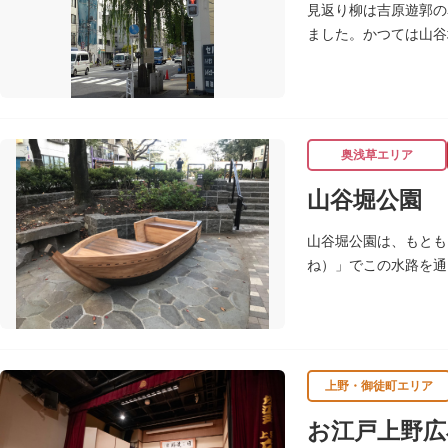
見返り柳は吉原遊郭の
ました。かつては山谷
奥浅草エリア
山谷堀公園
山谷堀公園は、もとも
ね）」でこの水路を通
谷堀はすべて埋め立て
ます。
上野・御徒町エリア
お江戸上野広