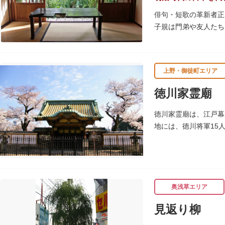
俳句・短歌の革新者正
子規は門弟や友人たち
故郷松山より母と妹を
1945（昭和20）
上野・御徒町エリア
感できる魅力的な空間
徳川家霊廟
子規が病室兼書斎にし
のボランティア団体に
徳川家霊廟は、江戸幕
地には、徳川将軍15
物群は、昭和20年（1
奥浅草エリア
見返り柳