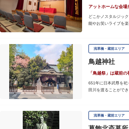
アットホームな会場
どこかノスタルジック
能やお笑いライブを楽
ここでは、落語や漫才
戸上野広小路亭をのぞ
浅草橋・蔵前エリア
鳥越神社
「鳥越祭」は蔵前の
651年に日本武尊を
田川を渡ることができ
江戸時代までは三社の
に没収され、現在の鳥
毎年6月上旬に行われ
浅草橋・蔵前エリア
が荘厳かつ幻想的な光
社務所では、社紋の七
葛飾北斎墓所