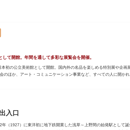
として機能しています。
として開館。年間を通して多彩な展覧会を開催。
年、日本初の公立美術館として開館。国内外の名品を楽しめる特別展や企
会のほか、アート・コミュニケーション事業など、すべての人に開かれ
アムショップも充実。開放的なガラス張りのレストランからは、美術館
館は無料で、レストランやミュージアムショップのみの利用も可能です
料等の詳細は公式サイトをご確認ください）。
出入口
を預け、ゆっくりと展覧会鑑賞を楽しめる託児サービス「パパママデー
サービスもあるのでファミリーにもおすすめです。
2年（1927）に東洋初に地下鉄開業した浅草～上野間の始発駅として