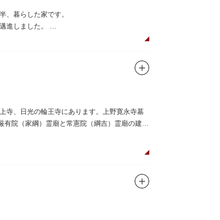
年半、暮らした家です。
に邁進しました。
品を創作し続けた場所でもあります。
在の庵は東京都指定史跡として明治の雰囲気が体
創作の様子を偲ぶことができます。現在、一般
上寺、日光の輪王寺にあります。上野寛永寺墓
。厳有院（家綱）霊廟と常憲院（綱吉）霊廟の建築