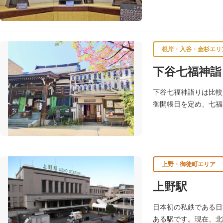
たちが作った櫓時計、
根岸・入谷・金杉エリ
下谷七福神詣
下谷七福神詣りは比較
御開帳日を定め、七福
上野・御徒町エリア
上野駅
日本初の私鉄である日
ある駅です。現在、北