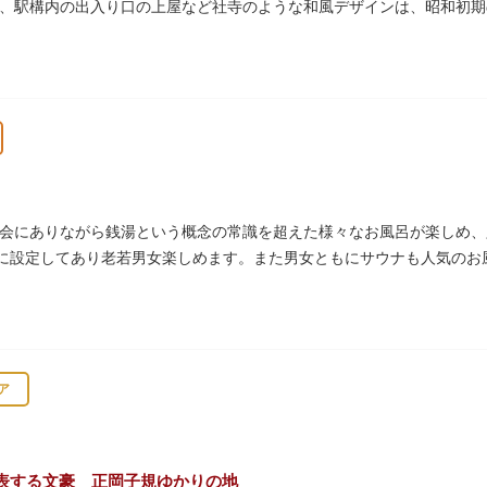
、駅構内の出入り口の上屋など社寺のような和風デザインは、昭和初期
の建物は、日本のモダニズム建築の巨匠・前川國男の設計。
作品も展示されています。
会にありながら銭湯という概念の常識を超えた様々なお風呂が楽しめ、
湯に設定してあり老若男女楽しめます。また男女ともにサウナも人気のお
ア
表する文豪 正岡子規ゆかりの地