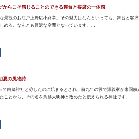
だからこそ感じることのできる舞台と客席の一体感
な景観のお江戸上野広小路亭。その魅力はなんといっても、舞台と客席
しめる、なんとも贅沢な空間となっています。
だけでなく、講談も聞くことができます。落語は知っているけど講談っ
いてみませんか？
初夏の風物詩
祀って白鳥神社と称したのに始まるとされ、前九年の役で源義家が東国
たことから、その名を鳥越大明神と改めたと伝えられる神社です。
神社から成り、約2万坪の広大な敷地を所領していましたが、天領から
越神社が残りました。
る鳥越祭では、都内最大級を誇る千貫神輿（約4トン）が氏子町内を渡
景をつくりだします。例年、数十万人の人出があり、多くの観客で賑わ
曜紋と月星紋がデザインされた御朱印帳の販売や、鳥越祭の開催期間中