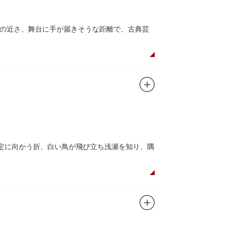
の近さ。舞台に手が届きそうな距離で、古典芸
てなんだろう？と思われた方も、ぜひ一度お江
鎮定に向かう折、白い鳥が飛び立ち浅瀬を知り、隅
の米を収蔵する蔵や、大名屋敷などを建てるため
御し、夜の宮入道中では、提灯に照らされた神輿
う蔵前の初夏の風物詩になっています。
は限定御朱印も頒布されます。