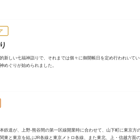
台時計、枕時計などが並びます。
ア
り
的新しい七福神詣りで、それまでは個々に御開帳日を定め行われいていた
神めぐりが始められました。
本鉄道が、上野-熊谷間の第一区線開業時に合わせて、山下町に東京方の起
関東と東京を結ぶJR各線と東京メトロ各線、また東北、上・信越方面