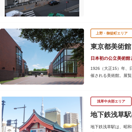
東京の「北の玄関口」
上野・御徒町エリア
東京都美術館
日本初の公立美術館
1926（大正15）
催される美術館。展覧
しています。
レストランやミュージ
浅草中央部エリア
ることができます。入
のスケジュールや観覧
地下鉄浅草駅
専門のスタッフに子供
室、ミルク用のお湯の
地下鉄浅草駅は、昭和