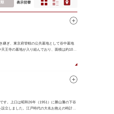
新順
表示切替
引き継ぎ、東京府管轄の公共墓地として谷中墓地
や天王寺の墓地が入り組んでおり、面積は約10万
す。
す。上口は昭和26年（1951）に勝山藩の下谷
館を設立しました。江戸時代の大名お抱えの時計師