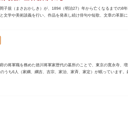
岡子規（まさおかしき）が、1894（明治27）年から亡くなるまでの8
と文学や美術談義を行い、作品を発表し続け俳句や短歌、文章の革新
呼び寄せ、結核に苦しみながらも34歳で亡くなるまで精力的に文学作
年の空襲で焼失しましたが、その5年後、当時の間取りのまま再建され、現
となっています。
ていた「病牀六尺の間」などを復元しており、明治の暮らしだけでなく
より大切に維持・保存されています。
府の将軍職を務めた徳川将軍家歴代の墓所のことで、東京の寛永寺、増
人のうち6人（家綱、綱吉、吉宗、家治、家斉、家定）が眠っています
945）の空襲で大部分を焼失しました。