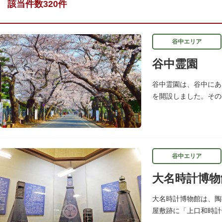
該当件数320件
谷中エリア
谷中霊園
谷中霊園は、谷中にあ
を開設しました。その
平方ｍ、約7000基
谷中エリア
大名時計博物
大名時計博物館は、陶
屋敷跡に「上口和時計