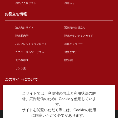
お気に入りリスト
お知らせ
お役立ち情報
法人向けサイト
緊急時のお役立ち
観光案内所
観光ボランティアガイド
パンフレットダウンロード
写真ギャラリー
ユニバーサルツーリズム
習慣とマナー
食の多様性
観光統計
リンク集
このサイトについて
当サイトでは、利便性の向上と利用状況の解
このサイトについて
広告掲載について
析、広告配信のためにCookieを使用していま
お問い合わせ
す。
サイトを閲覧いただく際には、Cookieの使用
に同意いただく必要があります。
台東区役所観光課