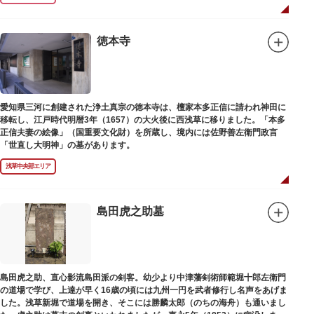
徳本寺
愛知県三河に創建された浄土真宗の徳本寺は、檀家本多正信に請われ神田に
移転し、江戸時代明暦3年（1657）の大火後に西浅草に移りました。「本多
正信夫妻の絵像」（国重要文化財）を所蔵し、境内には佐野善左衛門政言
「世直し大明神」の墓があります。
浅草中央部エリア
島田虎之助墓
島田虎之助、直心影流島田派の剣客。幼少より中津藩剣術師範堀十郎左衛門
の道場で学び、上達が早く16歳の頃には九州一円を武者修行し名声をあげま
した。浅草新堀で道場を開き、そこには勝麟太郎（のちの海舟）も通いまし