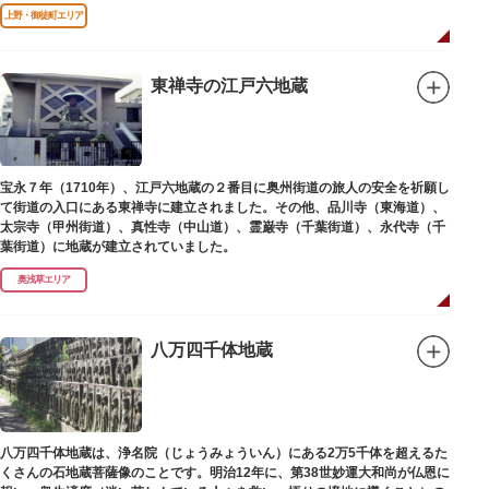
た。
上野・御徒町エリア
東禅寺の江戸六地蔵
宝永７年（1710年）、江戸六地蔵の２番目に奥州街道の旅人の安全を祈願し
て街道の入口にある東禅寺に建立されました。その他、品川寺（東海道）、
太宗寺（甲州街道）、真性寺（中山道）、霊巌寺（千葉街道）、永代寺（千
葉街道）に地蔵が建立されていました。
奥浅草エリア
八万四千体地蔵
八万四千体地蔵は、浄名院（じょうみょういん）にある2万5千体を超えるた
くさんの石地蔵菩薩像のことです。明治12年に、第38世妙運大和尚が仏恩に