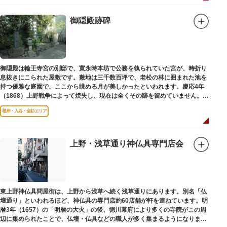
御隠殿跡碑
御隠殿は輪王寺宮の別邸で、寛永時本坊で公務を執られていた宮が、時折り
息抜きにこられた屋敷です。敷地は三千数百坪で、老松の林に囲まれた池を
持つ優雅な庭園で、ここから眺める月が美しかったといわれます。慶応4年
（1868）上野戦争によって焼失し、現在は全くその跡を留めていません。根
岸薬師堂（ねぎしやくしどう）にあります。
根岸・入谷・金杉エリア
上野・浅草通り神仏具専門店会
東上野神仏具問屋街は、上野から浅草へ続く浅草通りにあります。別名「仏
壇通り」といわれるほど、神仏具の専門店約60店舗が軒を連ねています。明
暦3年（1657）の「明暦の大火」の後、徳川幕府により多くの寺院がこの周
辺に集められたことで、仏壇・仏具などの職人が多く集まるようになりまし