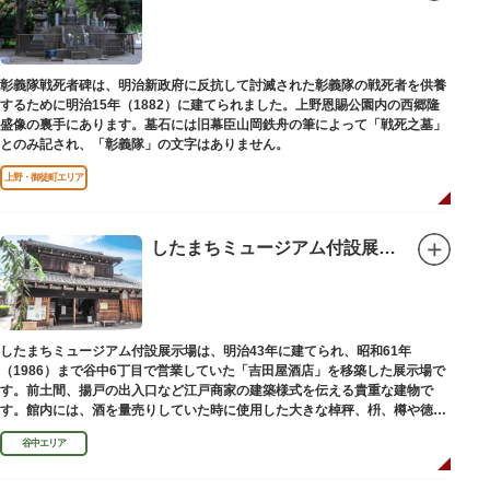
彰義隊戦死者碑は、明治新政府に反抗して討滅された彰義隊の戦死者を供養
するために明治15年（1882）に建てられました。上野恩賜公園内の西郷隆
盛像の裏手にあります。墓石には旧幕臣山岡鉄舟の筆によって「戦死之墓」
とのみ記され、「彰義隊」の文字はありません。
上野・御徒町エリア
したまちミュージアム付設展示場（旧吉田屋酒店）
したまちミュージアム付設展示場は、明治43年に建てられ、昭和61年
（1986）まで谷中6丁目で営業していた「吉田屋酒店」を移築した展示場で
す。前土間、揚戸の出入口など江戸商家の建築様式を伝える貴重な建物で
す。館内には、酒を量売りしていた時に使用した大きな棹秤、枡、樽や徳
利、宣伝用ポスターなどの資料を展示しています。
谷中エリア