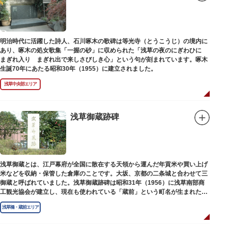
明治時代に活躍した詩人、石川啄木の歌碑は等光寺（とうこうじ）の境内に
あり、啄木の処女歌集「一握の砂」に収められた「浅草の夜のにぎわひに
まぎれ入り まぎれ出で来しさびしき心」という句が刻まれています。啄木
生誕70年にあたる昭和30年（1955）に建立されました。
浅草中央部エリア
浅草御蔵跡碑
浅草御蔵とは、江戸幕府が全国に散在する天領から運んだ年貢米や買い上げ
米などを収納・保管した倉庫のことです。大坂、京都の二条城と合わせて三
御蔵と呼ばれていました。浅草御蔵跡碑は昭和31年（1956）に浅草南部商
工観光協会が建立し、現在も使われている「蔵前」という町名が生まれたの
は昭和9年（1934）のことです。
浅草橋・蔵前エリア