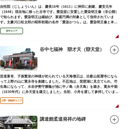
自性院（じしょういん）は、慶長16年（1611）に神田に創建、慶安元年
（1648）現在地に移った古寺です。愛染堂に安置した愛染明王像（非公開）
で知られます。愛染明王は縁結び、家庭円満の対象として信仰されていま
す。文豪川口松太郎の昭和初期の名作「愛染かつら」は、愛染明王像と本堂
前にあった桂の古木にヒントを得た作品だといわれます。
谷中エリア
谷中七福神 辯才天（辯天堂）
芸道富有、子孫繁栄の神様が祀られている天海僧正は、比叡山延暦寺になら
って上野の山に寛永寺を創建しました。不忍池は、琵琶湖に見立てられ、竹
生島にならって、水谷伊勢守勝隆が池に中ノ島（弁天島）を築き、寛永中期
（1630年代）に弁天堂を建立しました。当初、小舟を渡して参拝していまし
たが、後に橋が架けられました。
上野・御徒町エリア
講道館柔道発祥の地碑