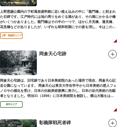
上野恩賜公園内の下町風俗資料館に近い植え込みの中に「龍門橋」と刻まれ
た石碑です。江戸時代には池の周りをめぐる堀があり、その堀にかかる小橋
がいくつかありました。龍門橋はその中の一つで、ほかに月見橋、蓮見橋、
花見橋などがありましたが、いずれも昭和初期にその姿を消し、今はこの石
碑にその名残がわずかに残るだけです。
上野・御徒町エリア
岡倉天心宅跡
岡倉天心宅跡は、旧宅跡であり日本美術院のあった場所で現在、岡倉天心記
念公園になっています。 岡倉天心は東京大学在学中から日本美術の恩人フェ
ノロサの感化を受け、日本の伝統美術復興に努力し、日本の近代美術の先駆
者となりました。明治31（1898）に日本美術院を創設し、横山大観をはじ
め優れた画家を世に送り出しました。
谷中エリア
彰義隊戦死者碑