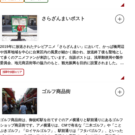
さらざんまいポスト
2019年に放送されたテレビアニメ「さらざんまい」において、かっぱ橋周辺
や浅草地域を中心に台東区内の風景が細かく描かれ、放送終了後も聖地とし
て多くのアニメファンが来訪しています。当該ポストは、浅草郵便局や製作
委員会、地元商店街等の協力のもと、観光振興を目的に設置されました。
<「さらざんまい」監督の幾原邦彦氏のコメント>
浅草中央部エリア
「実在する風景を舞台として制作したキャラクターたちが、このような形で
地域の方々にも受け入れていただけて大変嬉しいです。聖地巡礼のシンボル
としていただければスタッフ一同、幸いです。」
ゴルフ商品街
設置年月日:令和3年3月10日
ゴルフ商品街は、御徒町駅を出てすぐのアメ横通りと駅前通りにあるゴルフ
ショップ商店街です。アメ横通りは、CMで有名な「二木ゴルフ」や「こと
ぶきゴルフ」「ロイヤルゴルフ」、駅前通りは「フタバゴルフ」、といった