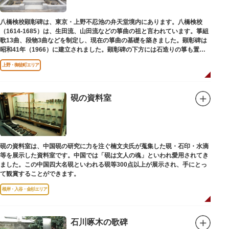
八橋検校顕彰碑は、東京・上野不忍池の弁天堂境内にあります。八橋検校
（1614-1685）は、生田流、山田流などの箏曲の祖と言われています。箏組
歌13曲、段物3曲などを制定し、現在の箏曲の基礎を築きました。顕彰碑は
昭和41年（1966）に建立されました。顕彰碑の下方には石造りの箏も置か
れています。
上野・御徒町エリア
硯の資料室
硯の資料室は、中国硯の研究に力を注ぐ楠文夫氏が蒐集した硯・石印・水滴
等を展示した資料室です。中国では「硯は文人の魂」といわれ愛用されてき
ました。この中国四大名硯といわれる硯等300点以上が展示され、手にとっ
て観賞することができます。
根岸・入谷・金杉エリア
石川啄木の歌碑