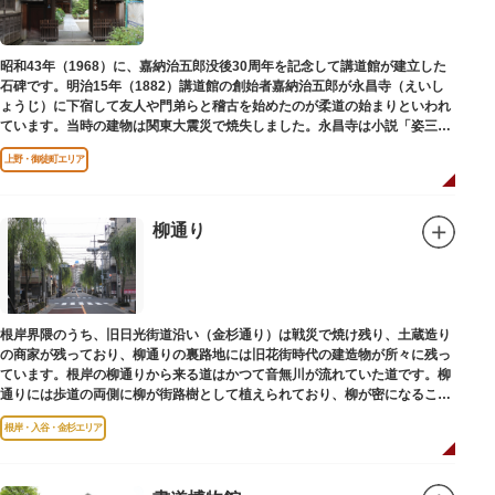
昭和43年（1968）に、嘉納治五郎没後30周年を記念して講道館が建立した
石碑です。明治15年（1882）講道館の創始者嘉納治五郎が永昌寺（えいし
ょうじ）に下宿して友人や門弟らと稽古を始めたのが柔道の始まりといわれ
ています。当時の建物は関東大震災で焼失しました。永昌寺は小説「姿三四
郎」に登場する隆昌寺のモデルでもあります。
上野・御徒町エリア
柳通り
根岸界隈のうち、旧日光街道沿い（金杉通り）は戦災で焼け残り、土蔵造り
の商家が残っており、柳通りの裏路地には旧花街時代の建造物が所々に残っ
ています。根岸の柳通りから来る道はかつて音無川が流れていた道です。柳
通りには歩道の両側に柳が街路樹として植えられており、柳が密になるこの
通りがかつて花街のあった界隈です。
根岸・入谷・金杉エリア