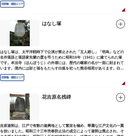
浅草橋・蔵前エリア
はなし塚
はなし塚は、太平洋戦時下で公演が禁止された「五人廻し」「明烏」などの
名作落語と落語家先輩の霊を弔うために昭和16年（1941）に建てられた塚
です。本法寺（ほんぽうじ）の外塀には、歴代の噺家の名が一面に刻まれて
います。境内には財と福をもたらす白狐を祀った熊谷稲荷があります。白狐
を祀った稲荷は全国に2ケ所しかない非常に珍しいものです。
浅草橋・蔵前エリア
花吉原名残碑
吉原遊郭は、江戸で有数の遊興地として繁栄を極め、華麗な江戸文化の一翼
を担いました。昭和三十三年売春防止法の成立によって遊郭は廃止され、そ