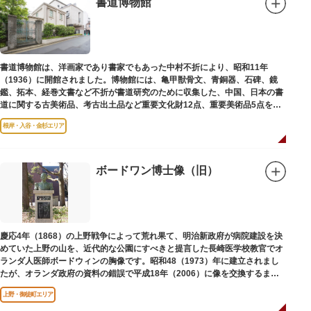
書道博物館
書道博物館は、洋画家であり書家でもあった中村不折により、昭和11年
（1936）に開館されました。博物館には、亀甲獣骨文、青銅器、石碑、鏡
鑑、拓本、経巻文書など不折が書道研究のために収集した、中国、日本の書
道に関する古美術品、考古出土品など重要文化財12点、重要美術品5点を含
む約16000点が収蔵されています。
根岸・入谷・金杉エリア
ボードワン博士像（旧）
慶応4年（1868）の上野戦争によって荒れ果て、明治新政府が病院建設を決
めていた上野の山を、近代的な公園にすべきと提言した長崎医学校教官でオ
ランダ人医師ボードウィンの胸像です。昭和48（1973）年に建立されまし
たが、オランダ政府の資料の錯誤で平成18年（2006）に像を交換するまで
は博士の弟の像でした。
上野・御徒町エリア