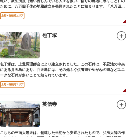
報い、衆生済度（迷い苦しんでいる人々を救い、悟りの境地に導くこと）の
ために、八万四千体の地蔵建立を発願されたことに始まります。「八万四
千」とは仏法で無数の意味を示します。この石地蔵尊は全国各地にも造立さ
上野・御徒町エリア
れており、これまで約5万体の石地蔵尊が造立され、今も増え続けていま
す。
包丁塚
包丁塚は、上豊調理師会により建立されました。この石碑は、不忍池の中央
にある弁天島にあり、弁天島には、その他ふぐ供養碑やめがねの碑などユニ
ークな石碑が多いことで知られています。
上野・御徒町エリア
英信寺
こちらの三面大黒天は、創建した当初から安置されたもので、弘法大師の作