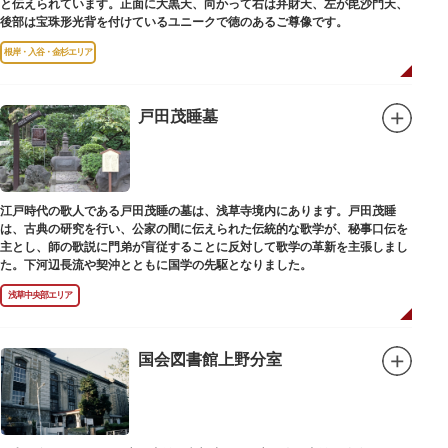
と伝えられています。正面に大黒天、向かって右は弁財天、左が毘沙門天、
後部は宝珠形光背を付けているユニークで徳のあるご尊像です。
根岸・入谷・金杉エリア
戸田茂睡墓
江戸時代の歌人である戸田茂睡の墓は、浅草寺境内にあります。戸田茂睡
は、古典の研究を行い、公家の間に伝えられた伝統的な歌学が、秘事口伝を
主とし、師の歌説に門弟が盲従することに反対して歌学の革新を主張しまし
た。下河辺長流や契沖とともに国学の先駆となりました。
浅草中央部エリア
国会図書館上野分室