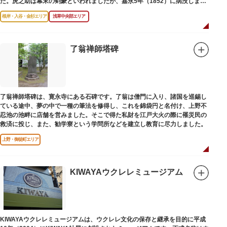
た。虎之助は幕末の剣豪といわれましたが、嘉永5年（1852）に病没しまし
た。お墓は正定寺（しょうじょうじ）にあります。
根岸・入谷・金杉エリア
浅草中央部エリア
了翁禅師塔碑
了翁禅師塔碑は、寛永寺にある石碑です。了翁は僧門に入り、諸国を巡錫し
ている途中、夢の中で一種の筆法を修得し、これを錦袋円と名付け、上野不
忍池の池畔に店舗を営みました。そこで得た私財を江戸大火の際に罹災民の
救済に投じ、また、勧学寮という学問所などを建立し教育に尽力しました。
上野・御徒町エリア
KIWAYAウクレレミュージアム
KIWAYAウクレレミュージアムは、ウクレレ文化の保存と継承を目的に平成