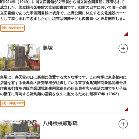
昭和24年（1949）に国立図書館が文部省から国立国会図書館に移管されて
成立した、国立国会図書館の支部図書館です。戦前の日本において唯一の国
立図書館であった帝国図書館の後身で、上野公園に林立する文化施設の一つ
として親しまれてきましたが、現在は国際子ども図書館へと改装開館しまし
た。
上野・御徒町エリア
鳥塚
鳥塚は、弁天堂のほぼ裏側に位置する大きな塚です。この鳥塚は東京都内に
店舗を有する食鳥肉の販売業者が組織している東京食鳥鶏卵商業協同組合及
び東京都食鳥肉販売業環境衛生同業組合の組合員有志が生活の糧であり子孫
の繁栄に寄与する諸鳥類の霊魂を永久に慰めるために昭和37年（1962）に
建立されました。
上野・御徒町エリア
八橋検校顕彰碑