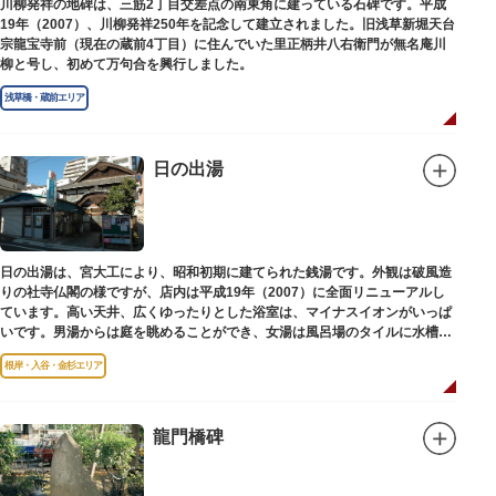
川柳発祥の地碑は、三筋2丁目交差点の南東角に建っている石碑です。平成
19年（2007）、川柳発祥250年を記念して建立されました。旧浅草新堀天台
宗龍宝寺前（現在の蔵前4丁目）に住んでいた里正柄井八右衛門が無名庵川
柳と号し、初めて万句合を興行しました。
浅草橋・蔵前エリア
日の出湯
日の出湯は、宮大工により、昭和初期に建てられた銭湯です。外観は破風造
りの社寺仏閣の様ですが、店内は平成19年（2007）に全面リニューアルし
ています。高い天井、広くゆったりとした浴室は、マイナスイオンがいっぱ
いです。男湯からは庭を眺めることができ、女湯は風呂場のタイルに水槽が
はめ込まれ、可愛い金魚が泳いでいます。
根岸・入谷・金杉エリア
龍門橋碑