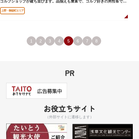
ゴルフショップが建ち並びます。品揃えも豊富で、ゴルフ好きの男性客で賑
わっています。
上野・御徒町エリア
1
2
3
4
5
6
7
8
PR
お役立ちサイト
（外部サイトに遷移します）