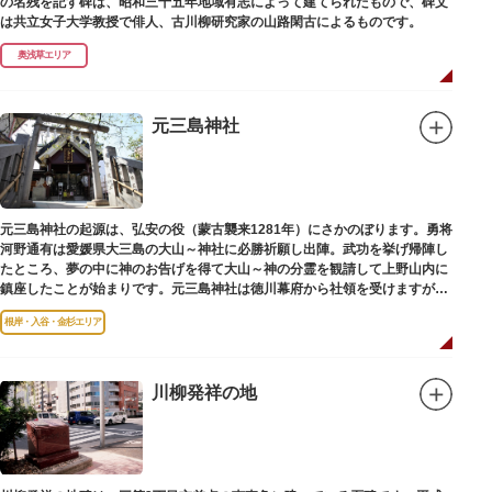
の名残を記す碑は、昭和三十五年地域有志によって建てられたもので、碑文
は共立女子大学教授で俳人、古川柳研究家の山路閑古によるものです。
奥浅草エリア
元三島神社
元三島神社の起源は、弘安の役（蒙古襲来1281年）にさかのぼります。勇将
河野通有は愛媛県大三島の大山～神社に必勝祈願し出陣。武功を挙げ帰陣し
たところ、夢の中に神のお告げを得て大山～神の分霊を観請して上野山内に
鎮座したことが始まりです。元三島神社は徳川幕府から社領を受けますが、
御用地となったために上野から浅草へ移転し、現在の地に至ります。
根岸・入谷・金杉エリア
川柳発祥の地