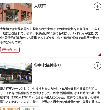
太皷館
太皷館では世界各国から収集された太鼓とその参考資料を永久保存し、広く
一般に公開されています。収蔵品は900点にものぼり、いずれもが歴史･文
化･民俗学的観点からも貴重であるばかりでなく資料的価値では世界一級の
ものばかりです。
浅草中央部エリア
谷中七福神詣り
正月行事の一つとして、七福神をまつる神社・仏閣を参詣する風習が起こ
り、それを七福神詣などと呼びました。谷中七福神詣りは江戸時代中期、宝
暦年間（1751～1764年）に始まり盛んになった、江戸では最も古い七福神
巡礼といわれています。谷中、上野など歴史的な建造物や寺・公園を通りな
がら、ゆっくりと一日散策が楽しめるコースになっています。
上野・御徒町エリア
谷中エリア