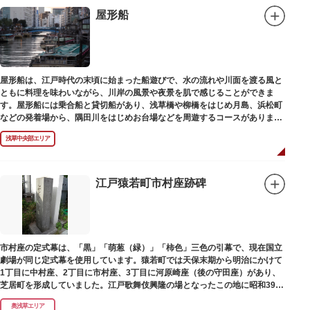
屋形船
屋形船は、江戸時代の末頃に始まった船遊びで、水の流れや川面を渡る風と
ともに料理を味わいながら、川岸の風景や夜景を肌で感じることができま
す。屋形船には乗合船と貸切船があり、浅草橋や柳橋をはじめ月島、浜松町
などの発着場から、隅田川をはじめお台場などを周遊するコースがありま
す。
浅草中央部エリア
江戸猿若町市村座跡碑
市村座の定式幕は、「黒」「萌葱（緑）」「柿色」三色の引幕で、現在国立
劇場が同じ定式幕を使用しています。猿若町では天保末期から明治にかけて
1丁目に中村座、2丁目に市村座、3丁目に河原崎座（後の守田座）があり、
芝居町を形成していました。江戸歌舞伎興隆の場となったこの地に昭和39年
（1964）に跡碑が建てられました。
奥浅草エリア