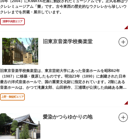
16年（2004）にKIWAYA社屋に創設されたミュージアムです。正式名称はウ
クレレミュージアム「樂」です。古今東西の歴史的なウクレレから珍しいウ
クレレまでを所蔵・展示しています。
浅草中央部エリア
旧東京音楽学校奏楽堂
旧東京音楽学校奏楽堂は、東京芸術大学にあった音楽ホールを昭和62年
（1987）に移築・復原したものです。明治23年（1890）に創建された日本
最古の洋式音楽ホールで、国の重要文化財に指定されています。2階にある
音楽ホールは、かつて滝廉太郎、山田耕作、三浦環が公演した由緒ある舞台
です。
上野・御徒町エリア
愛染かつらゆかりの地