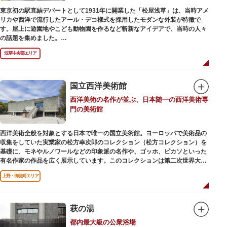
東京初の駅直結デパートとして1931年に開業した「松屋浅草」は、当時アメ
リカや西洋で流行したアール・デコ様式を採用したモダンな外装が特徴で
す。屋上に遊園地やこども動物園を作るなど斬新なアイデアで、当時の人々
の話題を集めました。
現在は、B1階から地上3階までが松屋浅草の売り場。2012年のリニューアル
浅草中央部エリア
で建設当時のシンボル・大時計も復活し、昭和の面影を残す百貨店は今でも
人々に親しまれています。地上1階は 浅草らしい下町銘菓をはじめ、全国か
らセレクトされた銘菓が並ぶ「浅草すいーつ小町」。東武線「浅草駅」直結
なので、お土産購入にも便利です。
国立西洋美術館
西洋美術の名作が並ぶ、日本随一の西洋美術専
門の美術館
西洋美術全般を対象とする日本で唯一の国立美術館。ヨーロッパで美術品の
収集をしていた実業家の松方幸次郎のコレクション（松方コレクション）を
基礎に、モネやルノワールなどの印象派の名作や、ゴッホ、ピカソといった
有名作家の作品を広く展示しています。このコレクションは第二次世界大戦
中にフランス政府に接収され、戦後に専用の美術館を創設することを条件に
上野・御徒町エリア
日本へ寄贈返還されました。
本館の設計は、フランスで活躍した近代建築の巨匠ル・コルビュジエによる
もの。「ル・コルビュジエの建築作品－近代建築運動への顕著な貢献－」の
萩の湯
構成資産の一つとして東京初の世界文化遺産に登録されています。前庭にも
都内最大級の公衆浴場
ロダンの彫刻が展示されており、散策しながら美術鑑賞を楽しめるのも魅力