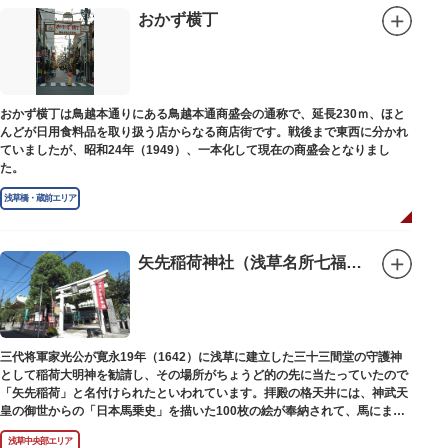
別館の1階には、小企画展などの開催もできる上野の森美術館ギャラリー、
おかず横丁
そして、3階には上野の森アートスクールが設置され、初心者から熟練者を
対象とした油彩・アクリル、水彩、日本画のクラスや、週末に受講できる単
発講座などを開催しています。
おかず横丁は鳥越本通りにある鳥越本通商盛会の通称で、延長230ｍ、ほと
んどが日用食料品を取り扱う店からなる商店街です。戦後まで東西に分かれ
ていましたが、昭和24年（1949）、一本化して現在の商盛会となりまし
た。
浅草橋・蔵前エリア
矢先稲荷神社（浅草名所七福神 福禄寿）
三代将軍家光公が寛永19年（1642）に浅草に建立した三十三間堂の守護神
として稲荷大明神を勧請し、その場所がちょうど的の先に当たっていたので
「矢先稲荷」と名付けられたといわれています。拝殿の格天井には、神武天
皇の御世からの「日本馬乗史」を描いた100枚の絵が奉納されて、馬にまつ
わる歴史が一目瞭然に理解できます。
浅草中央部エリア