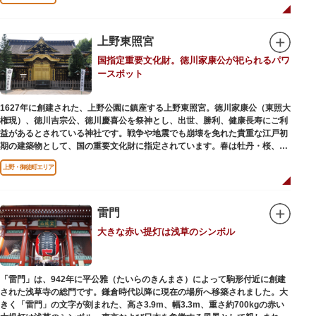
ワークショップなどを実施しています。国宝や重要文化財などの名品をたど
りながら、真の美術史を堪能し価値あるひと時を過ごしてみてはいかがでし
ょうか。
上野東照宮
吹き抜けのエントランスに大理石の大階段がある本館では、壁時計やステン
国指定重要文化財。徳川家康公が祀られるパワ
ドグラスなど格調高い内部装飾にも注目してみてください。初めて来館する
ースポット
方や時間が限られている方などに向け提案されたコース（日本美術入門／た
てものめぐり／仏像大好き）を参考にめぐるのも良いでしょう。
1627年に創建された、上野公園に鎮座する上野東照宮。徳川家康公（東照大
敷地内にはレストランやミュージアムショップのほか緑豊かな庭園も。季節
権現）、徳川吉宗公、徳川慶喜公を祭神とし、出世、勝利、健康長寿にご利
ごとの彩りを感じながらゆったりと散策するのもおすすめです。
益があるとされている神社です。戦争や地震でも崩壊を免れた貴重な江戸初
期の建築物として、国の重要文化財に指定されています。春は牡丹・桜、秋
は紅葉やダリア展、お正月は初詣や冬ぼたん鑑賞の地として、年間を通して
上野・御徒町エリア
国内外からの参拝者で賑わうスポットです。
贅沢に金箔が使われた豪華絢爛な金色殿（社殿）などの建造物は、三代将
軍・徳川家光公が、日光東照宮までお参りに行けない江戸の人々のために建
雷門
てられたそう。社殿内部は文化財保護のため通常は非公開ですが、特別公開
大きな赤い提灯は浅草のシンボル
が実施されることもあるので、拝観を申し込んでみてはいかがでしょうか。
授与所では、期間・数量限定のお守りや御朱印も授与されているので要チェ
ック。手塚治虫のユニコのお守りなど愛らしいものがありますよ。
「雷門」は、942年に平公雅（たいらのきんまさ）によって駒形付近に創建
された浅草寺の総門です。鎌倉時代以降に現在の場所へ移築されました。大
きく「雷門」の文字が刻まれた、高さ3.9m、幅3.3m、重さ約700kgの赤い