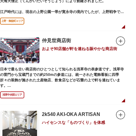
天海大僧正（てんかいだいそうじょう）により創建されました。
江戸時代には、現在の上野公園一帯が寛永寺の境内でしたが、上野戦争でそ
の多くを焼失。現在は根本中堂をはじめ開山堂（両大師）、不忍池辯天堂、
上野・御徒町エリア
上野大仏（パゴダ）、輪王殿などの建造物が上野公園とその周辺に点在して
います。戦火を免れた輪王寺門跡御本坊表門、徳川将軍霊廟勅額門など重要
文化財も多く有し、歴史の重みを今に伝える寺院です。
清水観音堂の舞台前に復元された「月の松」は、浮世絵師歌川広重の「名所
仲見世商店街
江戸百景」にも描かれていることで有名。丸い形の松から不忍池辯天堂を見
およそ90店舗が軒を連ねる賑やかな商店街
下ろす風流な景観は、絶好のフォトスポットとなっています。
東叡山（とうえいざん）という山号は、東の「比叡山延暦寺」を意味してお
り、比叡山や京都の有名寺院になぞらえて上野の山に数多くの堂舎が建立さ
日本で最も古い商店街のひとつとして知られる浅草寺の表参道です。浅草寺
れました。本尊は薬師瑠璃光如来（やくしるりこうにょらい）で、伝教大師
の雷門から宝蔵門までの約250mの参道には、統一された電飾看板に四季
最澄が自ら彫ったと伝えられる秘仏です。徳川歴代将軍の祈祷寺と菩提寺を
折々の装飾が施された土産物店、飲食店などが石畳の上で軒を連ねていま
兼ね、御霊廟には6名の将軍が埋葬されています。
す。
人形焼や手焼きせんべいをはじめ、団子や揚げまんじゅう、雷おこしなどの
浅草中央部エリア
銘菓、和傘や扇子など伝統工芸品も並び、歩いているだけで浅草らしさを感
じる場所です。江戸文化を感じる粋な商品の数々は、海外からの観光客にも
人気。商品が作られる様子がわかる実演販売の店もあり、焼き立て、作り立
ての味を堪能できるのも魅力。下町っ子の威勢の良い売り声が飛び交うな
2k540 AKI-OKA ARTISAN
か、お気に入りのお土産探しをお楽しみください。
ハイセンスな「ものづくり」を体感