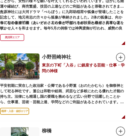
ことから、女性の様々な願いを叶えてくれるといわれています。ほかにも開
運や縁結び、商売繁盛、技芸の上達などのご利益があると崇敬されてきまし
た。
吉原神社には大河ドラマ「べらぼう」に九郎助稲荷や狐像が登場したことを
記念して、地元有志の方々から狐像が奉納されました。2体の狐像は、向か
春になると逢初桜（あいぞめさくら）と呼ばれるが枝垂れ桜が、見事な花を
って右の像が「逢（あい）」、左の像が「初（そめ）」と命名されていま
咲かせ人々を和ませます。毎年5月の例祭では神輿渡御が行われ、威勢の良
す。
い掛け声とともに各町は活気にあふれます。
奥浅草エリア
吉原弁財天は浅草名所七福神の一社・弁財天にあたり、七福神に関する授与
も年間を通して行われています。
小野照崎神社
東京の下町「入谷」に鎮座する芸能・仕事・学
問の神様
平安初期に実在した政治家・公卿である小野篁（おのたかむら）を御祭神と
して祀る神社です。篁公は和歌や絵画、武芸など多岐にわたる優れた才能の
持ち主。法律にも精通し国の要職を務めるなど広い分野で活躍したことか
ら、仕事運、芸術・芸能上達、学問などのご利益があるとされています。
根岸・入谷・金杉エリア
境内には、国の重要有形民俗文化財であるミニチュアの富士山「富士塚」
や、日本三大に数えられる「庚申塚」、昭和を代表する囲碁棋士・藤沢秀行
氏の功績を顕彰した記念碑など見どころも多数。月毎に趣向を凝らした御朱
印は、うっとりするほど美しいデザインで人気を博しています。
柳橋