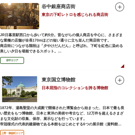
を一部踏襲している広大な庭は、建築様式同様に和洋併置式とされ、「芝
谷中銀座商店街
庭」をもつ近代庭園の初期の形を残しています。江戸時代の石碑や手水鉢、
庭石などが見られ、煉瓦塀を含めた敷地全体が重要文化財に指定されていま
東京の下町レトロを感じられる商店街
す。
JR日暮里駅西口から歩いて約5分。昔ながらの個人商店を中心に、さまざま
な業種の店舗が全長170mほどの短い通りに立ち並んだ商店街です。
商店街につながる階段は「夕やけだんだん」と呼ばれ、下町を紅色に染める
美しい夕日を堪能できるスポット。
谷中エリア
谷中銀座商店街は1945年頃に自然発生的に生まれ、現在の近隣型商店街へと
発展。昭和の懐かしい商店街の景観を見ることができます。東京の下町レト
ロを感じられるスポットとして、近隣住民だけではなく、国内外から多くの
観光客が訪れ、買い物や散策を楽しんでいます。
東京国立博物館
日本屈指のコレクションを誇る博物館
1872年、湯島聖堂の大成殿で開催された博覧会から始まった、日本で最も長
い歴史をもつ博物館。日本と東洋の美術や考古など、12万件を超えるさまざ
まな文化財の収集、保存、展示などを行っています。
帝冠様式の代表的建築物である本館をはじめとする6つの展示館（資料館）
からなり、89件の国宝を所蔵。常に貴重な文化財を公開し、講座や講演会、
上野・御徒町エリア