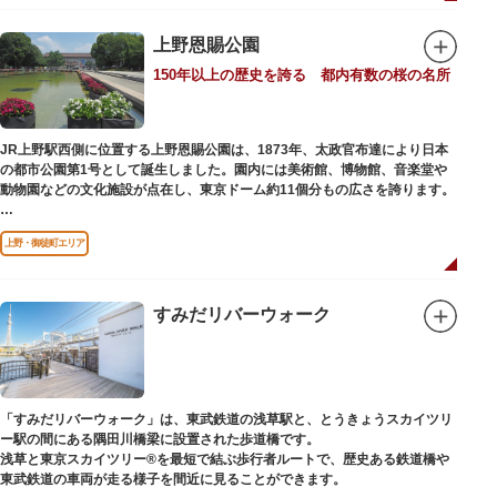
「旧寛永寺五重塔」や藤堂高虎が建て1878（明治11）年に再建された
「閑々亭」などの歴史的建造物も見どころです。
上野恩賜公園
一方「西園」は、蓮の名所としても知られる風光明媚な「不忍池」のほとり
150年以上の歴史を誇る 都内有数の桜の名所
に位置する区域。キリンやサイなどの人気動物をはじめ、アイアイや“動か
ない鳥”として話題のハシビロコウなどユニークな種も見られます。
子ども動物園「すてっぷ」では、小動物を間近で観察することを通じて、命
の大切さや生きものの魅力が学べる体験プログラムが実施されています。
JR上野駅西側に位置する上野恩賜公園は、1873年、太政官布達により日本
の都市公園第1号として誕生しました。園内には美術館、博物館、音楽堂や
歩き疲れたり、お腹が空いてきたら、園内にいくつかあるフードショップで
動物園などの文化施設が点在し、東京ドーム約11個分もの広さを誇ります。
休憩しましょう。それぞれのお店で、動物たちをモチーフにした可愛いフー
ドやスイーツが食べられます。オリジナルグッズを取り扱うギフトショップ
ソメイヨシノやヤマザクラなど約1,200本の桜が植えられた園内は、桜の名
も必見です。
上野・御徒町エリア
所としても有名。シーズンにはライトアップされた夜桜が一層風情を添え、
例年延べ330万人近い人出となります。不忍池（しのばずのいけ）は江戸時
代より浮世絵に描かれたほどのハスの名所。たくさんの鴨や渡り鳥が訪れる
ので、バードウォッチングを楽しむ人の姿も見られるスポットです。
すみだリバーウォーク
美術館や博物館で国内外の芸術作品や文化・自然科学に触れたり、歴史の薫
りを感じながら史跡巡りを楽しんではいかがでしょうか。1日では見てまわ
りきれないほどの魅力にあふれた公園です。
「すみだリバーウォーク」は、東武鉄道の浅草駅と、とうきょうスカイツリ
ー駅の間にある隅田川橋梁に設置された歩道橋です。
浅草と東京スカイツリー®を最短で結ぶ歩行者ルートで、歴史ある鉄道橋や
東武鉄道の車両が走る様子を間近に見ることができます。