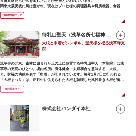
古道具商たちが店を出したことが発祥といわれています。
かれた「浅草絵巻」を楽しめるのも夜の醍醐味。撮影スポットやデートスポ
関東大震災後に川は塞がれ、現在はプロ仕様の調理器具や厨房機器、食器、
ットにもおすすめです。昼間と比べて人が少なくゆっくり巡れるので、足を
包材、調理衣装など「食」にまつわる約170軒の専門店が集まる個性的な専
運んでみてはいかがでしょうか。
浅草中央部エリア
門商店街として賑わいを見せています。もちろん、ほとんどのお店が小売に
も対応。家庭の調理用具を購入したい人や観光客にもおすすめです。食品サ
ンプル作り体験ができるお店もありますよ。
待乳山聖天（浅草名所七福神 毘沙門天）
毎年、道具の日である10月9日前後に開催される「かっぱ橋道具まつり」で
大根と巾着がシンボル。聖天様を祀る浅草寺支
は、各店舗がおすすめ商品や掘り出しものを販売。また、年ごとに異なる
院
様々な催しものも行われます。
浅草寺の北東、森林に囲まれた丘の上に位置する待乳山聖天（本龍院）は浅
草寺の支院のひとつ。境内各所に身体健全・夫婦和合を意味する「大根」
と、財福の功徳を表す「巾着」が印されています。毎年1月7日に行われる
「大根まつり」は、正月中に供えられた大根を調理した風呂吹き大根が御神
酒とともに参拝者に振る舞われるイベント。聖天様のお下がりの大根をいた
奥浅草エリア
だくことで、心身健康のご利益があるそうです。
毎朝本堂で執り行われている「浴油祈祷（よくゆきとう）」は、聖天様を供
養する最高の祈祷法。心願成就の力があると考えられており、依頼すると7
株式会社バンダイ本社
日間毎朝祈祷していただけます。また、浅草名所七福神のひとつとしても知
られ、毘沙門天が祀られています。