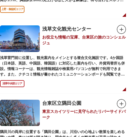
やフォトスポットとして親しまれています。彫刻家、高村光雲によって作ら
上野・御徒町エリア
れた像は、愛犬のツンと一緒にうさぎ狩りに出かけているところだそう。
上野公園にお立ち寄りの際は、ぜひ「上野の西郷さん」と写真撮影を楽しん
ではいかがでしょうか。
浅草文化観光センター
お役立ち情報の宝庫、台東区の旅のコンシェル
ジュ
浅草雷門前に位置し、観光案内をメインとする複合文化施設です。4か国語
（日本語、英語、中国語、韓国語）に対応した案内を行い、外貨両替所も併
設。情報コーナーは、観光情報雑誌や検索用パソコンが無料で利用できま
す。また、クチコミ情報が書かれたコミュニケーションボードも閲覧できる
ので、とっておきの旅のヒントを得られるかも。多目的スペースでは、映像
浅草中央部エリア
を活用し台東区のみどころやイベント、歴史、文化を紹介。通常、イスが配
備されているので休憩場所としても利用できます。
ここを訪れたなら、8階の展望テラスも必見です。雷門から浅草寺へと続く
仲見世や、隅田川や東京スカイツリーも一望できるビュースポットとなって
台東区立隅田公園
います。
東京スカイツリーに見守られたリバーサイドパ
ーク
浅草の街並みに溶け込む平屋を重ねたようなおしゃれな外観は、日本を代表
する建築家・隈研吾氏によるデザイン。木の温もりあふれる空間は、初めて
日本を訪れる海外ツーリストにも優しい印象を与えています。
隅田川の両岸に位置する「隅田公園」は、川沿いの心地よい散策を楽しめる