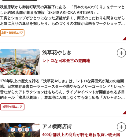
秋葉原駅から御徒町駅間の高架下にある、「日本のものづくり」をテーマと
した約50店舗が集まる施設「2k540 AKI-OKA ARTISAN」。
工房とショップがひとつになった店舗が多く、商品のこだわりを聞きながら
お気に入りの逸品を探したり、ものづくりの体験が出来るワークショップに
参加して自分だけのオリジナル商品を作ったり、クリエイターと直接コミュ
上野・御徒町エリア
ニケーションをとりながらのショッピングが楽しめます。飲食店もあるので
ランチやカフェ利用もおすすめ。
ここでしか買えない商品や一点物を扱うブランドなど、大量生産の製品には
ないぬくもりと、新しいデザインの商品に出会うことができます。
浅草花やしき
レトロな日本最古の遊園地
名前の由来は、東京駅から2k540m付近にあることから「2k540」、秋葉原
駅（AKIHABARA）と御徒町駅（OKACHIMACHI）の間にあるという造語
「AKI-OKA」、フランス語で「職人」を意味する「ARTISAN」を組み合わ
せたもの。
170年以上の歴史を誇る「浅草花やしき」は、レトロな雰囲気が魅力の遊園
施設周辺は、江戸の文化を伝える伝統工芸職人の街だったという背景もあ
地。日本現存最古ローラーコースターや華やかなメリーゴーランドといった
り、現在もジュエリーや皮製品を扱うお店が多く、高いセンスとクオリティ
昔ながらのアトラクションはもちろん、ライブやイベントが開催される多目
をもった店舗が集結しています。
的ホール「浅草花劇場」、遊園地に入園しなくても楽しめる「ガシャポンの
デパート浅草花やしき店」も併設され、さまざまな娯楽を楽しめる浅草の
浅草中央部エリア
「遊びの場」として親しまれています。
浅草花やしきは、江戸時代末期の1853年に造園師・森田六三郎により、牡丹
と菊細工を主とした花園（かえん）として誕生しました。明治時代に入ると
アメ横商店街
遊戯施設が置かれ、珍鳥や猛獣、見世物の展示などでも評判に。全国有数の
400店舗以上の商店が軒を連ねる買い物天国
動物園としても知られるようになりました。戦後は遊園地として再開し、温