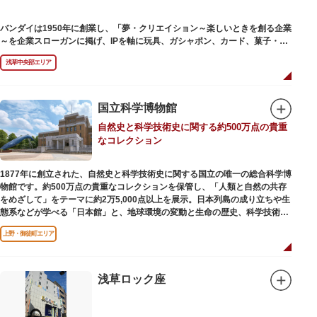
バンダイは1950年に創業し、「夢・クリエイション～楽しいときを創る企業
～を企業スローガンに掲げ、IPを軸に玩具、ガシャポン、カード、菓子・食
品・食玩、アパレル、日用雑貨など、お客さまの身近で楽しんでいただける
浅草中央部エリア
エンターテインメントをお届けしています。
国立科学博物館
自然史と科学技術史に関する約500万点の貴重
なコレクション
1877年に創立された、自然史と科学技術史に関する国立の唯一の総合科学博
物館です。約500万点の貴重なコレクションを保管し、「人類と自然の共存
をめざして」をテーマに約2万5,000点以上を展示。日本列島の成り立ちや生
態系などが学べる「日本館」と、地球環境の変動と生命の歴史、科学技術の
進歩などが学べる「地球館」の2つの常設展示をメインに、特別展・企画展
上野・御徒町エリア
などから構成されています。
2005年「愛・地球博」の長久手日本館で人気を博した「地球の部屋」を移設
した、「シアター36○」も見どころのひとつ。直径12.8m（実際の地球の
100万分の1の大きさ）のドームの内側すべてがスクリーンになっている世界
浅草ロック座
初のシアターで、月ごとに変わるオリジナル映像を上映しています。
楽しみながら学習できるイベント企画や、恐竜をはじめとした様々な実物標
本、子ども向けのコーナーもあり、お子様連れでも楽しめる博物館です。