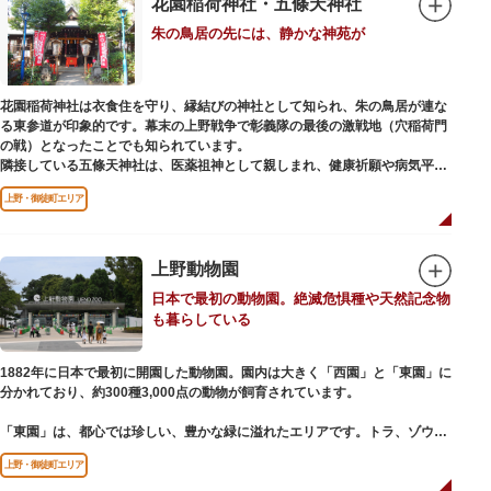
花園稲荷神社・五條天神社
ご本尊である辯才天は、音楽と芸能の守り神として広く信仰され、
朱の鳥居の先には、静かな神苑が
「辯”財”天」とも書くことから、金運上昇といったご利益もあると言われて
います。辯才天は琵琶を持った姿で知られていますが、不忍池辯天堂の辯才
天は、8本の腕に煩悩を破壊する武器をお持ちになっている「八臂辯才天
（はっぴべんざいてん）」。9月に行われる「巳成金（みなるかね）大祭」
花園稲荷神社は衣食住を守り、縁結びの神社として知られ、朱の鳥居が連な
で目にすることができます。
る東参道が印象的です。幕末の上野戦争で彰義隊の最後の激戦地（穴稲荷門
不忍池辯天堂には、豊臣秀吉公が大切にしていたという伝説のある、谷中七
の戦）となったことでも知られています。
福神とは別の「大黒天」も祀られています。
隣接している五條天神社は、医薬祖神として親しまれ、健康祈願や病気平癒
祈願の参拝者が多く、相殿には菅原道真公も祀られています。
上野・御徒町エリア
境内がつながっており、まるでひとつの神社かのように並んで鎮座していま
すが、それぞれ別々の由緒の独立した神社です。どちらの御朱印も五條天神
社の境内にある授与所で頒布されています。
上野動物園
参拝は6:00～17:00（御朱印の授与は9:00～17:00）
日本で最初の動物園。絶滅危惧種や天然記念物
も暮らしている
1882年に日本で最初に開園した動物園。園内は大きく「西園」と「東園」に
分かれており、約300種3,000点の動物が飼育されています。
「東園」は、都心では珍しい、豊かな緑に溢れたエリアです。トラ、ゾウな
どが住む森エリアや、ホッキョクグマやアザラシが住む海エリアでは、水浴
上野・御徒町エリア
びなど迫力あるシーンが目撃できることもあります。国指定重要文化財の