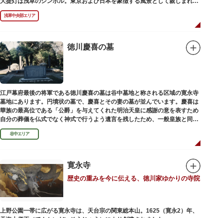
大提灯は浅草のシンボル。東京および日本を象徴する風景として親しまれ、
フォトスポットとしても国内外の観光客を魅了し続けています。
浅草中央部エリア
提灯の底部に施された見事な龍の彫刻や、門の北側（風神雷神の背後）に安
置されている浅草寺の護法善神「天龍像」と「金龍像」も見どころ。正式名
称の「風雷神門」は、門の左右に立つ2体の彫像、風神像と雷神像に由来し
ます。日没から23時頃までは雷門や浅草寺がライトアップされ、昼間とは違
徳川慶喜の墓
った荘厳な雰囲気に包まれます。
何度も焼失と再建を繰り返し、現在の雷門は1960年に松下電器産業（現パナ
ソニック）の松下幸之助氏の寄進により再建されたものです。
江戸幕府最後の将軍である徳川慶喜の墓は谷中墓地と称される区域の寛永寺
墓地にあります。円墳状の墓で、慶喜とその妻の墓が並んでいます。慶喜は
華族の最高位である「公爵」を与えてくれた明治天皇に感謝の意を表すため
自分の葬儀を仏式でなく神式で行うよう遺言を残したため、一般皇族と同じ
ような円墳が建てられました。
谷中エリア
寛永寺
歴史の重みを今に伝える、徳川家ゆかりの寺院
上野公園一帯に広がる寛永寺は、天台宗の関東総本山。1625（寛永2）年、