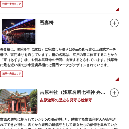
浅草中央部エリア
吾妻橋
吾妻橋は、昭和6年（1931）に完成した長さ150mの真っ赤な上路式アーチ
橋で、雷門通りを通しています。橋の名称は、江戸の東に位置することから
「東（あずま）橋」や日本武尊命の伝説に由来するとされています。浅草寺
に最も近い橋で歩車道境界柵には雷門マークがデザインされています。
浅草中央部エリア
吉原神社（浅草名所七福神 弁財天）
吉原遊郭の歴史を見守る総鎮守
吉原の遊郭に祀られていた5つの稲荷神社と、隣接する吉原弁財天が合祀さ
れてできた神社。古くから遊郭の総鎮守として遊女たちの信仰を集めていた