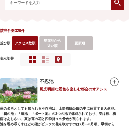
該当件数320件
現在地から
並び順
アクセス数順
更新順
近い順
表示切替
不忍池
風光明媚な景色を楽しむ都会のオアシス
蓮の名所としても知られる不忍池は、上野恩賜公園の中に位置する天然池。
「鵜の池」「蓮池」「ボート池」の3つの池で構成されており、春は桜、梅
雨はあじさい、夏は蓮の花と四季折々の景色が見られます。
池を埋め尽くすほどの蓮がピンクの花を咲かすのは7月～8月頃。早朝から午