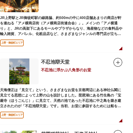
かさと懐かしさを併せ持つレトロなアトラクションや雰囲気で人気のスポッ
トとなっています。幼児（0歳～4歳）は入園とのりもの料が無料で、年齢や
身長制限の無いアトラクションもあり、子どもの遊園地デビューにもぴった
JR上野駅とJR御徒町駅の線路脇、約500mの中に400店舗あまりの商店が軒
りです。
を連ねる「アメ横商店街（アメ横商店街連合会）」。メインの「アメ横通
り」と、JRの高架下にあるモールやプラザからなり、海産物などの食料品や
輸入雑貨、アパレル、化粧品店など、さまざまなジャンルの専門店が立ち並
んでいます。活気ある呼び込みが飛び交うなかで、店員さんとの会話も楽し
上野・御徒町エリア
みながら目玉商品や特価品を探せるのが魅力のひとつ。年末の叩き売りは風
物詩にもなっています。
アメ横のはじまりは、物資が底をついた第二次世界大戦後にできた闇市。多
不忍池辯天堂
くの闇市が的屋の仕切りであったのに対して、アメ横は満州からの復員兵が
不忍池に浮かぶ八角形のお堂
共同体となり連合会を結成。出店を統制し、商店街が形成されました。
当時、JR上野駅のすぐ南に発生した闇市は、飴を販売する屋台があったこと
から「アメヤ横丁（飴屋通り）」と呼ばれるように。反対側のJR御徒町付近
天海僧正は「見立て」という、さまざまなお堂を京都周辺にある神社仏閣に
には、アメリカ進駐軍の放出物資を販売する店ができたので「アメリカ横丁
見立てる思想によって上野の山を設計しました。琵琶湖にある竹生島の「宝
（アメリカ通り）」と呼ばれるようになりました。この2つのエリアが統合
厳寺（ほうごんじ）」に見立て、天然の池であった不忍池に中之島を築き建
され、今の「アメ横」になったと言われています。
立されたのが「不忍池辯天堂」です。当初、お堂に参詣するためには船を使
用していましたが、参詣者が増えたことから橋がかけられました。不忍池の
上野・御徒町エリア
どこからでも参拝できるように、八角形の建物になったと言われ、7月から8
月にかけては、不忍池の蓮が咲き、極楽浄土を連想させる光景が広がりま
す。