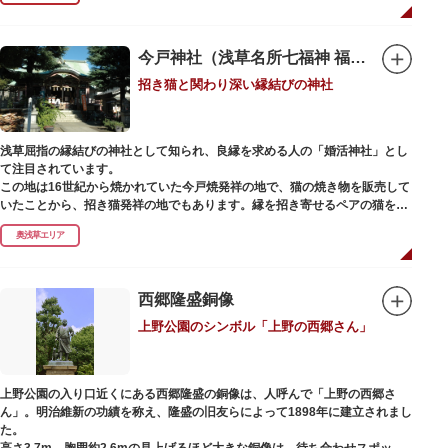
今戸神社（浅草名所七福神 福禄寿）
招き猫と関わり深い縁結びの神社
浅草屈指の縁結びの神社として知られ、良縁を求める人の「婚活神社」とし
て注目されています。
この地は16世紀から焼かれていた今戸焼発祥の地で、猫の焼き物を販売して
いたことから、招き猫発祥の地でもあります。縁を招き寄せるペアの猫をモ
チーフにした絵馬や御朱印帳も人気です。
奥浅草エリア
1063（康平6）年、時の奥羽鎮守府源頼朝・義家父子が祈願し鎌倉の鶴ヶ丘
と浅草今戸とに京都の石清水八幡を勧請して創建されました。境内には、幕
末に活躍した新選組沖田総司の終焉の地の碑も佇んでいます。また、浅草名
西郷隆盛銅像
所七福神の福禄寿が祀られており、七福神詣りの参拝客でも賑わうスポット
上野公園のシンボル「上野の西郷さん」
です。
上野公園の入り口近くにある西郷隆盛の銅像は、人呼んで「上野の西郷さ
ん」。明治維新の功績を称え、隆盛の旧友らによって1898年に建立されまし
た。
高さ3.7m、胸囲約2.6mの見上げるほど大きな銅像は、待ち合わせスポット