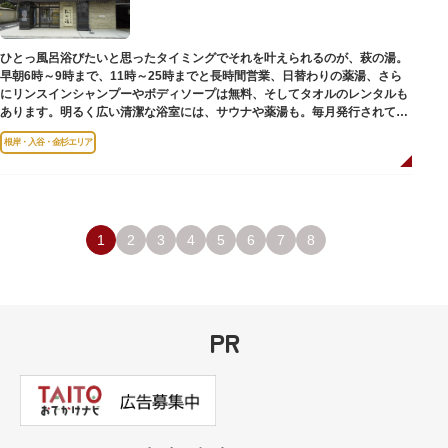
のひとつ。 ボランティア・スタッフと一緒に鑑賞する「美術トーク」や、解
説を聞きながら本館や前庭を一緒に歩く「建築ツアー」など、初めての来館
でも気軽に楽しめるプログラムも用意されています。
ひとっ風呂浴びたいと思ったタイミングでそれを叶えられるのが、萩の湯。
早朝6時～9時まで、11時～25時までと長時間営業、日替わりの薬湯、さら
にリンスインシャンプーやボディソープは無料、そしてタオルのレンタルも
あります。明るく広い清潔な浴室には、サウナや薬湯も。毎月発行されてい
る萩の湯だよりで薬湯の予定を確認すれば、お好みの薬湯を楽しめます。
根岸・入谷・金杉エリア
また併設されたレストラン、食事処こもれびではおいしい食事だけでなく、
たくさんの種類の飲み物やおつまみが。昼からでも晩酌セットの注文がで
き、明るい時間の一杯も最高です。好きな時間にお風呂に入り、お風呂の前
後これまた好きなタイミングで、おいしい食事をいただき、心も体も整えて
日々の生活を支えてくれる空間です。
1
2
3
4
5
6
7
8
PR