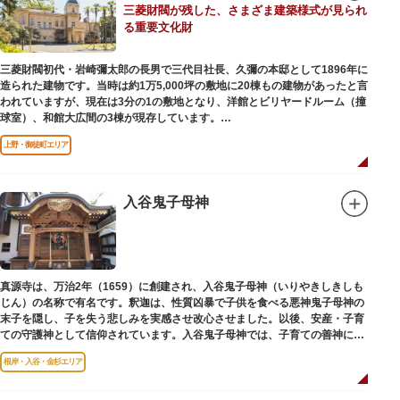
三菱財閥が残した、さまざま建築様式が見られ
後は、オープンカフェでほっと一息つくのもおすすめです。
る重要文化財
隅田川にかかる橋々も、それぞれ特徴的な形をしていて見応えは抜群。せっ
かくなら水上バスに乗船して、優雅に観察してみてはいかがでしょうか。
三菱財閥初代・岩崎彌太郎の長男で三代目社長、久彌の本邸として1896年に
造られた建物です。当時は約1万5,000坪の敷地に20棟もの建物があったと言
われていますが、現在は3分の1の敷地となり、洋館とビリヤードルーム（撞
球室）、和館大広間の3棟が現存しています。
上野・御徒町エリア
【洋館】
鹿鳴館の建築家として知られるジョサイア・コンドルによって設計された西
洋木造建築の洋館で、館内の随所に見事なジャコビアン様式の装飾が施され
ています。
入谷鬼子母神
【撞球室】
当時の日本では非常に珍しいスイスの山小屋風の撞球室（ビリヤード場）
で、洋館から地下道でつながっています。通常は非公開ですが、毎月15日
（10月のみ10/16）に先着順で限定公開されています。
真源寺は、万治2年（1659）に創建され、入谷鬼子母神（いりやきしきしも
じん）の名称で有名です。釈迦は、性質凶暴で子供を食べる悪神鬼子母神の
【和館大広間】
末子を隠し、子を失う悲しみを実感させ改心させました。以後、安産・子育
洋館に併置された名棟 梁大河喜十郎の手によるものと伝えられている書院造
ての守護神として信仰されています。入谷鬼子母神では、子育ての善神にな
りの和館で、当時は550坪に及ぶ洋館を遥かにしのぐ規模でしたが、現在は
った由来からツノのない「おに」の文字を使っています。
冠婚葬祭などに使われていた大広間の1棟だけが残っています。
根岸・入谷・金杉エリア
一度にさまざま建築様式が見られるとあって見ごたえ抜群。大名庭園の形式