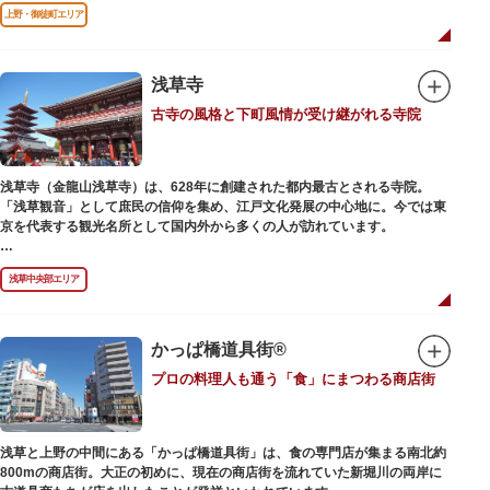
前のみ開花するので、シーズン中は多くの観光客が朝早くから池を訪れま
上野・御徒町エリア
す。綺麗な蓮の花を近くから観察できるデッキを散歩しながら朝の不忍池を
楽しむのがおすすめです。
「ボート池」ではスワンボートやオール式のボートのレンタルが可能。水上
から池を眺めれば、新しい発見ができるかもしれません。また、「鵜の池」
浅草寺
にはマガモ・オナガガモなどたくさんの鴨や渡り鳥が訪れます。大都会の中
古寺の風格と下町風情が受け継がれる寺院
でバードウォッチングができる珍しいスポットです。
ファミリーで、カップルで、または一人でゆったりと、思い思いの時間をお
過ごしください。
浅草寺（金龍山浅草寺）は、628年に創建された都内最古とされる寺院。
「浅草観音」として庶民の信仰を集め、江戸文化発展の中心地に。今では東
京を代表する観光名所として国内外から多くの人が訪れています。
浅草の象徴とも言える「雷門（風雷神門）」は、高さ3.9mの大提灯と風神雷
浅草中央部エリア
神像が安置された浅草寺の総門。本堂前には2体の仁王尊像が並ぶ山門「宝
蔵門」が建ち、参拝客を堂々と迎えてくれます。本堂前には、邪気を払うご
利益があるといわれる常香炉（じょうこうろ）が鎮座。参拝前に煙を浴びて
身を清めましょう。「観音堂」とも呼ばれる本堂にはご本尊の聖観世音菩薩
かっぱ橋道具街®
が祀られており、毎日定時に法要が執り行われています。
プロの料理人も通う「食」にまつわる商店街
境内の歴史ある建造物も必見です。ひと際目立つ五重塔、国指定重要文化財
の二天門、浅草名所七福神のひとつ・大黒天が祀られた影向堂（ようごうど
う）など、悠久の時に思いを馳せて見学をお楽しみください。
浅草と上野の中間にある「かっぱ橋道具街」は、食の専門店が集まる南北約
日没後はライトアップされ、朱塗りの建物がより一層鮮やかに浮かび上がり
800mの商店街。大正の初めに、現在の商店街を流れていた新堀川の両岸に
ます。昼間は約90店舗が軒を連ねる仲見世のお店も閉まり、シャッターに描