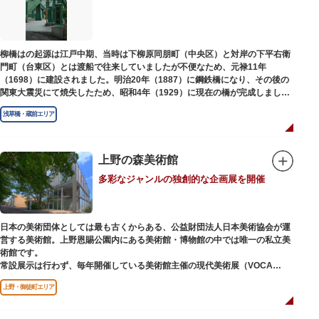
江戸後期には、学問の神様である菅原道真公も回向院より遷され、境内にあ
る末社を含めて15柱もの神様が祀られています。俳優の渥美清が願をかけた
神社としても知られ、映画「男はつらいよ」で寅さんが首にかけているお守
りは、ここ小野照崎神社のものです。
柳橋はの起源は江戸中期、当時は下柳原同朋町（中央区）と対岸の下平右衛
門町（台東区）とは渡船で往来していましたが不便なため、元禄11年
（1698）に建設されました。明治20年（1887）に鋼鉄橋になり、その後の
関東大震災にて焼失したため、昭和4年（1929）に現在の橋が完成しまし
た。
浅草橋・蔵前エリア
上野の森美術館
多彩なジャンルの独創的な企画展を開催
日本の美術団体としては最も古くからある、公益財団法人日本美術協会が運
営する美術館。上野恩賜公園内にある美術館・博物館の中では唯一の私立美
術館です。
常設展示は行わず、毎年開催している美術館主催の現代美術展（VOCA
展）、公募展（上野の森美術館大賞展、日本の自然を描く展）のほか、マン
上野・御徒町エリア
ガから書展にいたるまで定期的に多彩なジャンルの独創的な企画展を開催し
ています。