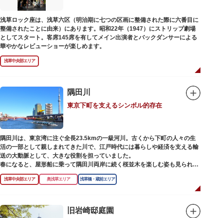
また、国立科学博物館では、日本およびアジアにおける科学系博物館の中核
浅草ロック座は、浅草六区（明治期に七つの区画に整備された際に六番目に
施設として、調査研究、標本資料の収集・保管・活用、展示・学習支援を推
整備されたことに由来）にあります。昭和22年（1947）にストリップ劇場
進。これらの活動を上野の本館、白金台の附属自然教育園、茨城県つくば市
としてスタート。客席145席を有してメイン出演者とバックダンサーによる
の実験植物園や筑波研究施設（非公開）で展開しています。
華やかなレビューショーが楽しめます。
浅草中央部エリア
隅田川
東京下町を支えるシンボル的存在
隅田川は、東京湾に注ぐ全長23.5kmの一級河川。古くから下町の人々の生
活の一部として親しまれてきた川で、江戸時代には暮らしや経済を支える輸
送の大動脈として、大きな役割を担っていました。
春になると、屋形船に乗って隅田川両岸に続く桜並木を楽しむ姿も見られ、
東京スカイツリーとのコラボレーションも、まさに絵になる光景です。ま
浅草中央部エリア
奥浅草エリア
浅草橋・蔵前エリア
た、毎年7月の最終土曜日に開催される「隅田川花火大会」は、東京の夏の
風物詩になっており、こちらも多くの見物客でにぎわいます。
川沿いには「隅田川テラス」と呼ばれる遊歩道も整備されています。心地よ
旧岩崎邸庭園
い風に吹かれながら、緑化が施された遊歩道で散歩やジョギングを楽しんだ