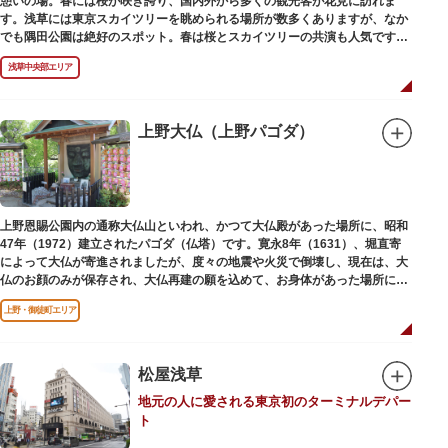
憩いの場。春には桜が咲き誇り、国内外から多くの観光客が花見に訪れま
す。浅草には東京スカイツリーを眺められる場所が数多くありますが、なか
でも隅田公園は絶好のスポット。春は桜とスカイツリーの共演も人気です。
川沿いにある「隅田公園オープンカフェ」は、店舗の一部を屋外にした開放
浅草中央部エリア
的なカフェ・レストラン。綺麗な景色を眺めながら、コーヒー片手にのんび
りと過ごしても良いですね。また、クジラの滑り台が目印の「遊具広場」は
ブランコやアスレチックなどの遊具が設置された広場。子どもも思いっきり
身体を動かせます。
上野大仏（上野パゴダ）
隅田川橋梁に設置された全長約160mの「すみだリバーウォーク」は、東京
スカイツリーまでの最短距離ルートのひとつ。歩道橋の途中にあるガラス床
から隅田川を見下ろしたり、すぐ横を走る電車の迫力を楽しんだり、隅田川
散策にいかがでしょうか。
上野恩賜公園内の通称大仏山といわれ、かつて大仏殿があった場所に、昭和
47年（1972）建立されたパゴダ（仏塔）です。寛永8年（1631）、堀直寄
によって大仏が寄進されましたが、度々の地震や火災で倒壊し、現在は、大
仏のお顔のみが保存され、大仏再建の願を込めて、お身体があった場所にパ
ゴダが建てられました。
上野・御徒町エリア
松屋浅草
地元の人に愛される東京初のターミナルデパー
ト