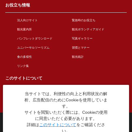
お役立ち情報
法人向けサイト
緊急時のお役立ち
観光案内所
観光ボランティアガイド
パンフレットダウンロード
写真ギャラリー
ユニバーサルツーリズム
習慣とマナー
食の多様性
観光統計
リンク集
このサイトについて
当サイトでは、利便性の向上と利用状況の解
このサイトについて
広告掲載について
析、広告配信のためにCookieを使用していま
お問い合わせ
す。
サイトを閲覧いただく際には、Cookieの使用
に同意いただく必要があります。
台東区役所観光課
詳細は
このサイトについて
をご確認くださ
〒110-8615 東京都台東区東上野4丁目5番6号
い。
TEL：03-5246-1151