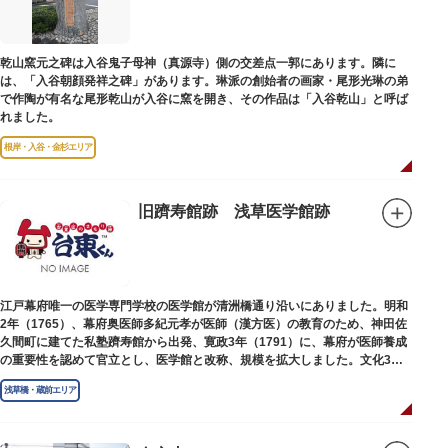
乾山窯元之碑は入谷鬼子母神（真源寺）側の交差点一郭にあります。隣に
は、「入谷朝顔発祥之碑」があります。琳派の創始者の画家・尾形光琳の弟
で作陶が有名な尾形乾山が入谷に窯を開き、その作品は「入谷乾山」と呼ば
れました。
根岸・入谷・金杉エリア
旧躋寿館跡 浅草医学館跡
江戸幕府唯一の医学専門学校の医学館が清洲橋通り沿いにありました。明和
2年（1765）、幕府奥医師多紀元孝が医師（漢方医）の教育のため、神田佐
久間町に建てた私塾躋寿館から出発、寛政3年（1791）に、幕府が医師養成
の重要性を認めて官立とし、医学館と改称、規模を拡大しました。文化3年
（1806）、大火に遭い焼失しましたが、同年に旧向柳原一丁目に移転、再建
浅草橋・蔵前エリア
されました。
敷地は約7千平方メートル、代々多紀家がその監督に当たり、天保14年
（1843）には寄宿舎を設けて全寮制とし、広く一般からも入学を許可し、子