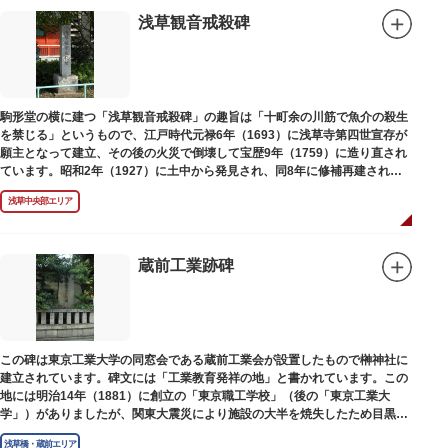
浅草観音戒殺碑
駒形堂の横に建つ「浅草観音戒殺碑」の趣旨は「十町余の川筋で魚介の殺生
を禁じる」というもので、江戸時代元禄6年（1693）に浅草寺第四世宣存が
願主となって建立、その後の火災で倒壊して宝歴9年（1759）に造り直され
ています。昭和2年（1927）に土中から発見され、同8年に修補再建された
碑がどちらのものであるかは不明です。
浅草中央部エリア
蔵前工業跡碑
この碑は東京工業大学の同窓会である蔵前工業会が設置したもので榊神社に
建立されています。碑文には「工業教育発祥の地」と書かれています。この
地には明治14年（1881）に創立の「東京職工学校」（後の「東京工業大
学」）がありましたが、関東大震災により施設の大半を焼失したため目黒に
移転しました。
浅草橋・蔵前エリア