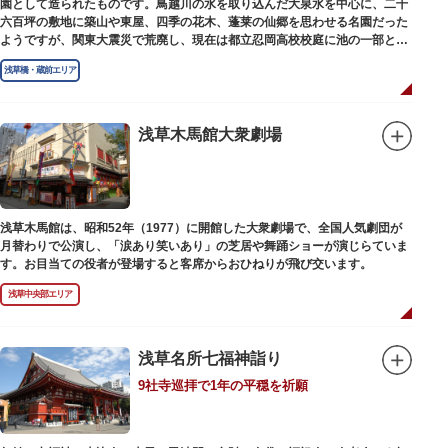
園として造られたものです。鳥越川の水を取り込んだ大泉水を中心に、二千
六百坪の敷地に築山や東屋、四季の花木、蓬莱の仙郷を思わせる名園だった
ようですが、関東大震災で荒廃し、現在は都立忍岡高校校庭に池の一部と都
指定の天然記念物の大イチョウを残すのみです。
浅草橋・蔵前エリア
浅草木馬館大衆劇場
浅草木馬館は、昭和52年（1977）に開館した大衆劇場で、全国人気劇団が
月替わりで公演し、「涙あり笑いあり」の芝居や舞踊ショーが演じらていま
す。お目当ての役者が登場すると客席からおひねりが飛び交います。
浅草中央部エリア
浅草名所七福神詣り
9社寺巡拝で1年の平穏を祈願