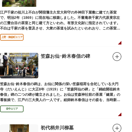
江戸千家の祖川上不白が関宿藩主久世大和守の外神田下屋敷に建てた茶室
で、明治2年（1869）に現在地に移築しました。不審庵表千家六代原叟宗左
の三畳台目の茶室と同じ建て方といわれ、有形文化財に指定されています。
不白は千家の茶を普及させ、大衆の茶道を試みたといわれおり、この茶室は
江戸千家を広める拠点となりました。
上野・御徒町エリア
笠森お仙･鈴木春信の碑
笠森お仙･鈴木春信の碑は、お仙に関係の深い笠森稲荷を合祀している大円
寺（だいえんじ）に大正8年（1919）に「笠森阿仙の碑」と「錦絵開祖鈴木
春信」碑の二つの碑が建立されました。お仙は笠森神社前の茶屋「鍵屋」の
看板娘で、江戸の三大美人の一人です。絵師鈴木春信はその姿を、当時新し
い絵画様式である多色刷り版画「錦絵」に描きました。
谷中エリア
初代柄井川柳墓