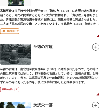
高橋至時は江戸時代中期の暦学者で、寛政7年（1795）に改暦の議が幕府で
起こると、同門の間重富とともに天文方に抜擢され、「寛政歴」を作りまし
た。伊能忠敬が実測地図を作成する際には、測量を指導し完成させました。
二人は「日本地図の父母」といわれています。文化元年（1804）肺患のため
没しました。お墓は源空寺（げんくうじ）にあります。
上野・御徒町エリア
至徳の古鐘
至徳の古鐘は、南北朝時代至徳4年（1387）に鋳造されたもので、その時代
の鐘は東京都では珍しく、都内有数の古鐘として、特に「至徳の古鐘」と呼
ばれています。当初、武蔵国多西郡または騎西郡、あるいは相模国西郡のい
ずれかの寺にあったものを、後に浅草寺に移したと推察されます。
現在は、五重塔北側の絵馬堂内に保管されています。絵馬堂は通常非公開と
浅草中央部エリア
なっていますが、不定期で行われる「伝法院庭園拝観と絵馬展」が開催され
る際は、展示されている至徳の古鐘を見ることができます。
渋沢栄一墓