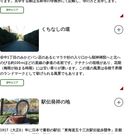
ります。見学する際は玉林寺の寺務所にて記帳し、寺の方と見学します。
谷中エリア
くちなしの道
谷中1丁目のみかどパン店のあるヒマラヤ杉の入り口から頤神禅院へと北へ
のびる約100ｍほどの直線の参道の名前です。クチナシの垣根があり、花期
（梅雨が始まる時期）には甘い香りが漂います。この道の風景は谷根千界隈
のランドマークとして挙げられる風景でもあります。
谷中エリア
駅伝発祥の地
1917（大正6）年に日本で最初の駅伝「東海道五十三次駅伝徒歩競争」京都