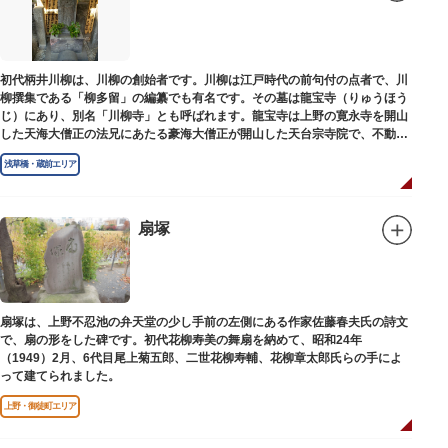
初代柄井川柳は、川柳の創始者です。川柳は江戸時代の前句付の点者で、川
柳撰集である「柳多留」の編纂でも有名です。その墓は龍宝寺（りゅうほう
じ）にあり、別名「川柳寺」とも呼ばれます。龍宝寺は上野の寛永寺を開山
した天海大僧正の法兄にあたる豪海大僧正が開山した天台宗寺院で、不動明
王の梵字を刻んだ板碑が境内に残っています。
浅草橋・蔵前エリア
扇塚
扇塚は、上野不忍池の弁天堂の少し手前の左側にある作家佐藤春夫氏の詩文
で、扇の形をした碑です。初代花柳寿美の舞扇を納めて、昭和24年
（1949）2月、6代目尾上菊五郎、二世花柳寿輔、花柳章太郎氏らの手によ
って建てられました。
上野・御徒町エリア