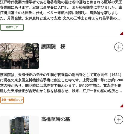
江戸時代後期の儒学者である塩谷宕陰の墓は谷中墓地と称される区域の天王
寺霊園にあります。宕陰は昌平黌に入門し、また松崎慊堂に学びました。遠
江掛川藩主の太田氏に仕え、ペリー来航の際に献策し、海防論を著しまし
た。芳野金陵、安井息軒と並んで安政･文久の三博士と称えられ昌平黌の教
授として多くの文人を育て、慶応3年 （1867）に没しました。
谷中エリア
護国院 桜
護国院は、天海僧正の弟子の生順が釈迦堂の別当寺として寛永元年（1624）
に現在の東京国立博物館右手裏に創立した寺です。上野公園一帯には約1200
本の桜があり、開花時には花見客で賑わいます。約400年前に、寛永寺を創
建した天海僧正が吉野山から桜を移植させ、以来、江戸一番の桜の名所とし
て今日に及んでいます。
上野・御徒町エリア
高橋至時の墓