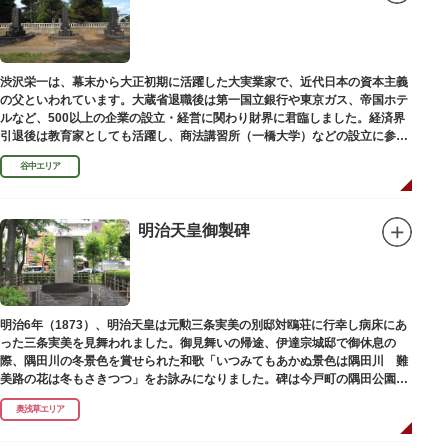
渋沢栄一は、幕末から大正初期に活躍した大実業家で、近代日本の資本主義
の父といわれています。大蔵省退職後は第一国立銀行や東京ガス、帝国ホテ
ルなど、500以上の企業の設立・経営に関わり財界に君臨しました。経済界
引退後は教育家としても活躍し、商法講習所（一橋大学）などの設立に参画
しました。お墓は谷中霊園にあります。
谷中エリア
明治天皇御製碑
明治6年（1873）、明治天皇は元勲三条実美の別邸対鴎荘に行幸し病床にあ
った三条実美を見舞われました。御見舞いの帰途、伊達宗城邸で御休息の
際、隅田川の冬景色を賞せられた和歌「いつみてもあかぬ景色は隅田川 難
美路の花は冬もさきつつ」をお詠みになりました。碑は今戸町の隅田公園内
にあります。
奥浅草エリア