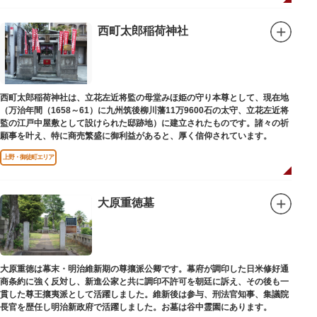
西町太郎稲荷神社
西町太郎稲荷神社は、立花左近将監の母堂みほ姫の守り本尊として、現在地
（万治年間（1658～61）に九州筑後柳川藩11万9600石の太守、立花左近将
監の江戸中屋敷として設けられた邸跡地）に建立されたものです。諸々の祈
願事を叶え、特に商売繁盛に御利益があると、厚く信仰されています。
上野・御徒町エリア
大原重徳墓
大原重徳は幕末・明治維新期の尊攘派公卿です。幕府が調印した日米修好通
商条約に強く反対し、新進公家と共に調印不許可を朝廷に訴え、その後も一
貫した尊王攘夷派として活躍しました。維新後は参与、刑法官知事、集議院
長官を歴任し明治新政府で活躍しました。お墓は谷中霊園にあります。