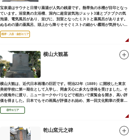
宝泉湯はサウナと日替り薬湯が人気の銭湯です。熱帯魚の水槽が目印となっ
ています。浴室奥の主浴槽、深内に超音波気泡ジェット3連とブクブクの気
泡湯、電気風呂があり、並びに、別室となったミストと薬風呂があります。
ぬるめの湯の薬風呂、頭上から降りそそぐミストの細かい霧雨が気持ちいい
と評判です。
根岸・入谷・金杉エリア
横山大観墓
横山大観は、近代日本画壇の巨匠です。明治22年（1889）に開校した東京
美術学校に第一期生として入学し、岡倉天心に多大な啓発を受けました。そ
の後海外に渡り、ニューヨークやパリなどで相次いで展覧会を開き、高い評
価を得ました。日本でもその画風が評価され始め、第一回文化勲章の受章者
となりました。お墓は谷中霊園にあります。
谷中エリア
乾山窯元之碑