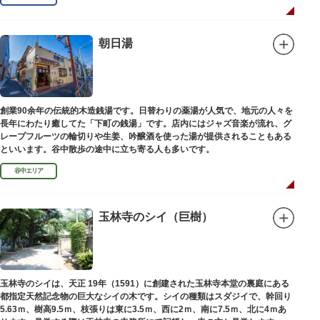
朝日湯
創業90余年の伝統的木造銭湯です。日替わりの薬湯が人気で、地元の人々を
長年にわたり癒してた「下町の銭湯」です。店内にはジャズ音楽が流れ、グ
レープフルーツの輪切りや生姜、吟醸酒を使った湯が提供されることもある
といいます。谷中散歩の途中に立ち寄る人も多いです。
谷中エリア
玉林寺のシイ（巨樹）
玉林寺のシイは、天正 19年（1591）に創建された玉林寺本堂の裏庭にある
都指定天然記念物の巨大なシイの木です。シイの種類はスダジイで、幹回り
5.63ｍ、樹高9.5ｍ、枝張りは東に3.5ｍ、西に2ｍ、南に7.5ｍ、北に4ｍあ