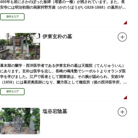
400年も前にさかのぼった板碑（塔婆の一種）が残されています。また、長
安寺には明治初期の画家狩野芳崖（かのうほうがい1828-1888）の墓所があ
ります。
谷中エリア
伊東玄朴の墓
幕末期の蘭学・西洋医学者である伊東玄朴の墓は天龍院（てんりゅういん）
にあります。玄朴は医学を志し、長崎の鳴滝塾でシーボルトよりオランダ医
学を学びました。江戸で医者として開業後は、その腕が認められ、安政5年
（1858）には幕府奥医師になり、蘭方医として種痘所（後の西洋医学所、現
東京大学医学部）の開設などに尽力し、明治4年（1871）72歳で没しまし
谷中エリア
た。
塩谷宕陰墓