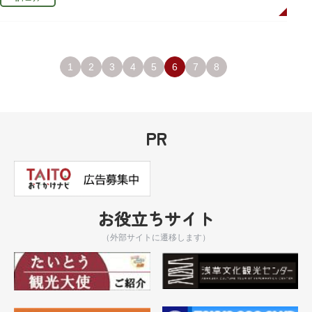
1
2
3
4
5
6
7
8
PR
お役立ちサイト
（外部サイトに遷移します）