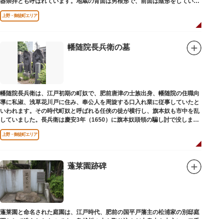
器崇拝とも呼ばれています。地蔵の背面は男根形で、前面は陰形をしていま
す。
上野・御徒町エリア
幡随院長兵衛の墓
幡随院長兵衛は、江戸初期の町奴で、肥前唐津の士族出身、幡随院の住職向
導に私淑、浅草花川戸に住み、奉公人を周旋する口入れ業に従事していたと
いわれます。その時代町奴と呼ばれる任侠の徒が横行し、旗本奴も市中を乱
していました。長兵衛は慶安3年（1650）に旗本奴頭領の騙し討で没しまし
た。お墓は源空寺（げんくうじ）にあります。
上野・御徒町エリア
蓬莱園跡碑
蓬莱園と命名された庭園は、江戸時代、肥前の国平戸藩主の松浦家の別邸庭