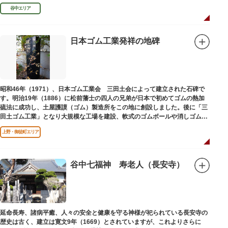
谷中エリア
日本ゴム工業発祥の地碑
昭和46年（1971）、日本ゴム工業会 三田土会によって建立された石碑で
す。明治19年（1886）に松前藩士の四人の兄弟が日本で初めてゴムの熱加
硫法に成功し、土屋護謨（ゴム）製造所をこの地に創設しました。後に「三
田土ゴム工業」となり大規模な工場を建設、軟式のゴムボールや消しゴムな
ど新しいゴム製品を次々に開発しました。
上野・御徒町エリア
谷中七福神 寿老人（長安寺）
延命長寿、諸病平癒、人々の安全と健康を守る神様が祀られている長安寺の
歴史は古く、建立は寛文9年（1669）とされていますが、これよりさらに