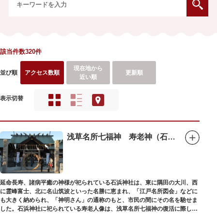
該当件数320件
現在地から
並び順
アクセス数順
更新順
近い順
表示切替
浅草名所七福神 寿老神（石浜神社）
延命長寿、諸病平癒の神様が祀られている石浜神社は、東に隅田の大川、西
に霊峰富士、北に名山筑波といった名勝に恵まれ、「江戸名所図会」などに
も大きく納められ、「神明さん」の通称のもと、市民の間にその名を馳せま
した。石浜神社に祀られている寿老人像は、浅草名所七福神の復活に際し、