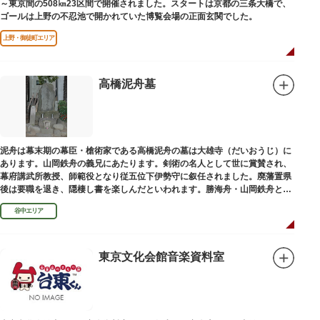
～東京間の508㎞23区間で開催されました。スタートは京都の三条大橋で、
ゴールは上野の不忍池で開かれていた博覧会場の正面玄関でした。
上野・御徒町エリア
高橋泥舟墓
泥舟は幕末期の幕臣・槍術家である高橋泥舟の墓は大雄寺（だいおうじ）に
あります。山岡鉄舟の義兄にあたります。剣術の名人として世に賞賛され、
幕府講武所教授、師範役となり従五位下伊勢守に叙任されました。廃藩置県
後は要職を退き、隠棲し書を楽しんだといわれます。勝海舟・山岡鉄舟と共
に幕末の三舟といわれています。
谷中エリア
東京文化会館音楽資料室