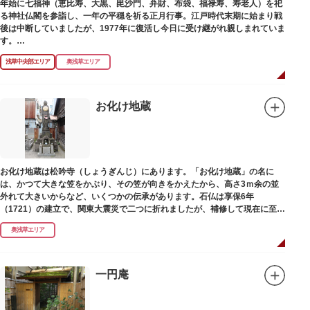
年始に七福神（恵比寿、大黒、毘沙門、弁財、布袋、福禄寿、寿老人）を祀
る神社仏閣を参詣し、一年の平穏を祈る正月行事。江戸時代末期に始まり戦
後は中断していましたが、1977年に復活し今日に受け継がれ親しまれていま
す。
浅草中央部エリア
奥浅草エリア
浅草名所七福神の特徴は福禄寿、寿老人が2社ずつあり、巡る社寺が9ヶ所あ
るところ。九は数の究み、鳩と言う字にも使われていて、鳩は「集まる」と
いう縁起の良い意味を持つ故事に由来しているそうです。福笹に各社寺の福
絵馬をつけ、色紙・福絵に御朱印をいただきながら巡拝しましょう。
お化け地蔵
江戸文化発祥の地といわれる浅草には、観音様の境内を中心として広く各所
に名所・旧跡があります。七福神をめぐる途中、これらの名跡も訪ねながら
江戸文化の面影を偲んでみてはいかがでしょうか。
御利益にあやかりながらの散策は、福徳と心の安らぎを与えてくれることで
お化け地蔵は松吟寺（しょうぎんじ）にあります。「お化け地蔵」の名に
しょう。
は、かつて大きな笠をかぶり、その笠が向きをかえたから、高さ3ｍ余の並
外れて大きいからなど、いくつかの伝承があります。石仏は享保6年
（1721）の建立で、関東大震災で二つに折れましたが、補修して現在に至っ
ています。常夜灯は、寛政2年（1790）に建てられました。
奥浅草エリア
一円庵