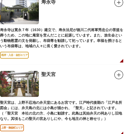
弟育成をはかるなど、江戸時代後期から明治維新に至る日本の医学振興に貢
寿永寺
献しました。
※現在、この場所に「旧躋寿館跡 浅草医学館跡」に関する案内板や説明版
等は設置されておりません。
寿永寺は寛永７年（1630）建立で、寿永法尼が徳川二代将軍秀忠公の菩提を
葬うため、この地に庵室を営んだことに起源しています。また、放生会とい
う動物慰霊の文を発願し、布袋尊を勧請して祀っています。幸福を授けると
いう布袋尊は、地域の人々に長く愛されています。
根岸・入谷・金杉エリア
聖天宮
聖天宮は、上野不忍池の弁天堂にあるお宮です。江戸時代後期の「江戸名所
図会」には、弁天島の北には小島が描かれ、「聖天」と記されています。
（「聖天宮 本社の北の方、小島に勧請す。此島は其始弁天の祠ありし旧地
なり。其頃もこの聖天の宮ありしにや、今も地主の神と称せり」）
上野・御徒町エリア