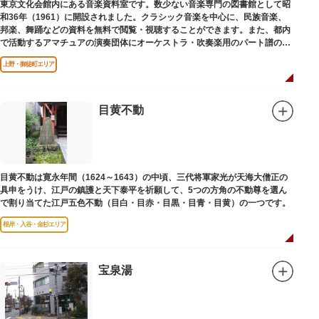
東京文化会館内にある音楽資料室です。数少ない音楽専門の図書館として昭
和36年（1961）に開設されました。クラシック音楽を中心に、民族音楽、
邦楽、舞踊などの資料を無料で閲覧・視聴することができます。また、都内
で活動するアマチュアの演奏団体にオーケストラ・吹奏楽用のパート譜の館
外貸出も行っています。
上野・御徒町エリア
目黄不動
目黄不動は寛永年間（1624～1643）の中頃、三代将軍家光が天海大僧正の
具申をうけ、江戸の鎮護と天下泰平を祈願して、5つの方角の不動尊を選ん
で割り当てた江戸五色不動（目白・目赤・目黒・目青・目黄）の一つです。
根岸・入谷・金杉エリア
宝泉湯