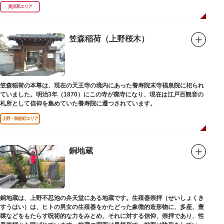
延命長寿の神として奉安されたものです。
奥浅草エリア
笠森稲荷（上野桜木）
笠森稲荷の本尊は、現在の天王寺の境内にあった養寿院末寺福泉院に祀られ
ていました。明治3年（1870）にこの寺が廃寺になり、現在は江戸百観音の
札所として信仰を集めていた養寿院に遷つされています。
上野・御徒町エリア
銅地蔵
銅地蔵は、上野不忍池の弁天堂にある地蔵です。生殖器崇拝（せいしょくき
すうはい）は、ヒトの男女の生殖器をかたどった象徴的造形物に、多産、豊
穣などをもたらす呪術的な力をみとめ、それに対する信仰、崇拝であり、性