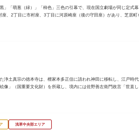
黒」「萌葱（緑）」「柿色」三色の引幕で、現在国立劇場が同じ定式幕
村座、2丁目に市村座、3丁目に河原崎座（後の守田座）があり、芝居
1964）に跡碑が建てられました。
た浄土真宗の徳本寺は、檀家本多正信に請われ神田に移転し、江戸時代明
絵像」（国重要文化財）を所蔵し、境内には佐野善左衛門政言「世直し
ア
浅草中央部エリア