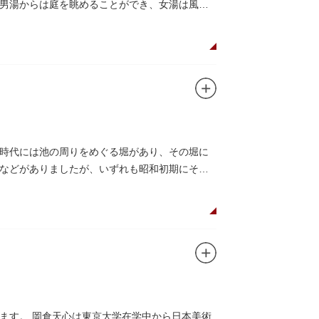
男湯からは庭を眺めることができ、女湯は風呂
時代には池の周りをめぐる堀があり、その堀に
などがありましたが、いずれも昭和初期にその
ます。 岡倉天心は東京大学在学中から日本美術