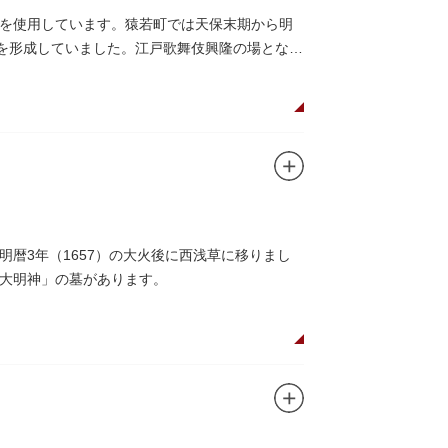
を使用しています。猿若町では天保末期から明
町を形成していました。江戸歌舞伎興隆の場となっ
暦3年（1657）の大火後に西浅草に移りまし
大明神」の墓があります。