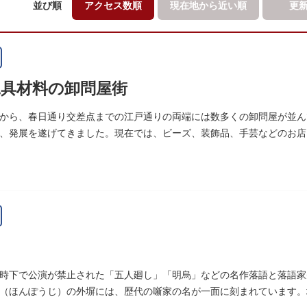
並び順
アクセス数順
現在地から
近い順
更
具材料の卸問屋街
から、春日通り交差点までの江戸通りの両端には数多くの卸問屋が並ん
、発展を遂げてきました。現在では、ビーズ、装飾品、手芸などのお店
時下で公演が禁止された「五人廻し」「明烏」などの名作落語と落語家先
（ほんぽうじ）の外塀には、歴代の噺家の名が一面に刻まれています。