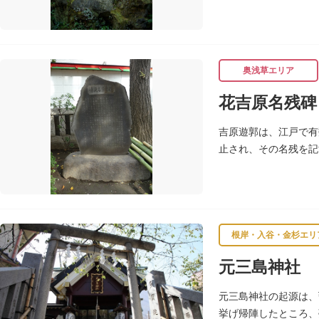
荷があります。白狐を
奥浅草エリア
花吉原名残碑
吉原遊郭は、江戸で有
止され、その名残を記
によるものです。
根岸・入谷・金杉エリ
元三島神社
元三島神社の起源は、
挙げ帰陣したところ、