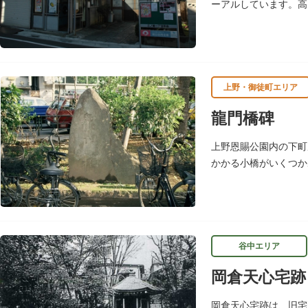
ーアルしています。高
場のタイルに水槽がは
上野・御徒町エリア
龍門橋碑
上野恩賜公園内の下町
かかる小橋がいくつか
姿を消し、今はこの石
谷中エリア
岡倉天心宅跡
岡倉天心宅跡は、旧宅