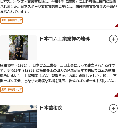
日本スポーツ文化賞栄誉広場は、平成8年（1996）に上野恩賜公園内に設置
されました。日本スポーツ文化賞栄誉広場には、国民栄誉賞受賞者の手形が
展示されています。
上野・御徒町エリア
日本ゴム工業発祥の地碑
昭和46年（1971）、日本ゴム工業会 三田土会によって建立された石碑で
す。明治19年（1886）に松前藩士の四人の兄弟が日本で初めてゴムの熱加
硫法に成功し、土屋護謨（ゴム）製造所をこの地に創設しました。後に「三
田土ゴム工業」となり大規模な工場を建設、軟式のゴムボールや消しゴムな
ど新しいゴム製品を次々に開発しました。
上野・御徒町エリア
日本芸術院