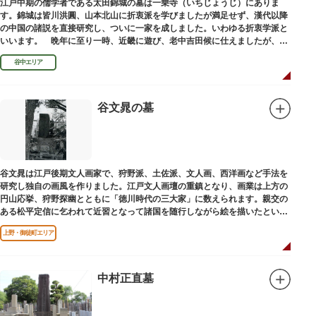
江戸中期の儒学者である太田錦城の墓は一乗寺（いちじょうじ）にありま
す。錦城は皆川洪圓、山本北山に折衷派を学びましたが満足せず、漢代以降
の中国の諸説を直接研究し、ついに一家を成しました。いわゆる折衷学派と
いいます。 晩年に至り一時、近畿に遊び、老中吉田候に仕えましたが、前
田家に賓使としてまぬかれ、三百石を給せられました。
谷中エリア
谷文晁の墓
谷文晁は江戸後期文人画家で、狩野派、土佐派、文人画、西洋画など手法を
研究し独自の画風を作りました。江戸文人画壇の重鎮となり、画業は上方の
円山応挙、狩野探幽とともに「徳川時代の三大家」に数えられます。親交の
ある松平定信に乞われて近習となって諸国を随行しながら絵を描いたといわ
れています。お墓は源空寺（げんくうじ）にあります。
上野・御徒町エリア
中村正直墓