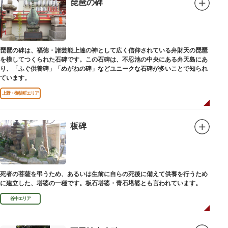
琵琶の碑
琵琶の碑は、福徳・諸芸能上達の神として広く信仰されている弁財天の琵琶
を模してつくられた石碑です。この石碑は、不忍池の中央にある弁天島にあ
り、「ふぐ供養碑」「めがねの碑」などユニークな石碑が多いことで知られ
ています。
上野・御徒町エリア
板碑
死者の菩薩を弔うため、あるいは生前に自らの死後に備えて供養を行うため
に建立した、塔婆の一種です。板石塔婆・青石塔婆とも言われています。
谷中エリア