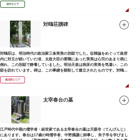
濁らざるを尊しとして「もんと」と読むようになったといわれます。
谷中エリア
対鴎荘蹟碑
対鴎荘は、明治時代の政治家三条実美の別邸でした。征韓論をめぐって政府
内に対立が続いていた頃、太政大臣の要職にあった実美は心労のあまり病に
倒れ、この別邸で静養していました。明治天皇は病床の実美を気遣い、この
邸を訪れています。碑は、この事績を顕彰して建立されたものです。対鴎荘
は、多摩市連光寺に移築されました。
奥浅草エリア
太宰春台の墓
江戸時代中期の儒学者・経世家である太宰春台の墓は天眼寺（てんげんじ）
にあります。春台は17歳の時儒学者、中野撝謙に師事し、朱子学を学びまし