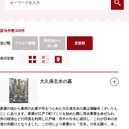
該当件数320件
現在地から
並び順
アクセス数順
更新順
近い順
表示切替
大久保主水の墓
家康の頃から幕府のお菓子司をつとめた大久保主水の墓は瑞輪寺（ずいりん
じ）にあります。家康が江戸で町づくりを始めた際に用水事業を命ぜられ、
井の頭池などの河流を利用し江戸城・市中の引水に成功し、これが日本の水
道の先駆けとなりました。この功により家康から「主水」の名を賜り、水は