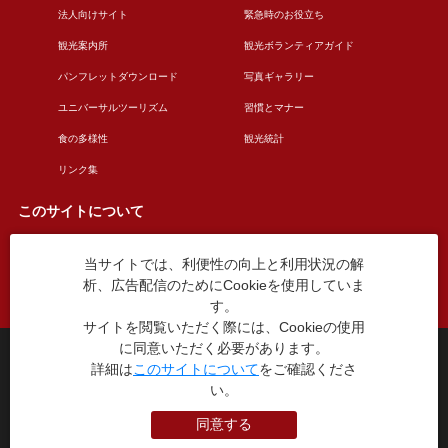
法人向けサイト
緊急時のお役立ち
観光案内所
観光ボランティアガイド
パンフレットダウンロード
写真ギャラリー
ユニバーサルツーリズム
習慣とマナー
食の多様性
観光統計
リンク集
このサイトについて
当サイトでは、利便性の向上と利用状況の解
このサイトについて
広告掲載について
析、広告配信のためにCookieを使用していま
お問い合わせ
す。
サイトを閲覧いただく際には、Cookieの使用
に同意いただく必要があります。
台東区役所観光課
詳細は
このサイトについて
をご確認くださ
〒110-8615 東京都台東区東上野4丁目5番6号
い。
TEL：03-5246-1151
（平日8:30〜17:15 土日祝休み）
同意する
本WEBサイトに掲就されている全データについて無断転載・引用を禁じます。