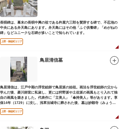
長唄碑は、幕末の長唄中興の祖である杵屋六三郎を賛辞する碑で、不忍池の
中央にある弁天島にあります。弁天島にはその他「ふぐ供養碑」「めがねの
碑」などユニークな石碑が多いことで知られています。
上野・御徒町エリア
鳥居清信墓
鳥居清信は、江戸中期の浮世絵師で鳥居派の始祖。画法を浮世絵師の父から
学んだ後、菱川師宣に私淑し、更には狩野派や土佐派の画風もとり入れて独
自の画風を築きました。代表作に「立美人」「傘持美人」等があります。享
保14年（1729）に没し、浅草法城寺に葬された後、墓は妙顕寺（みょうけ
んじ）に移されました。
上野・御徒町エリア