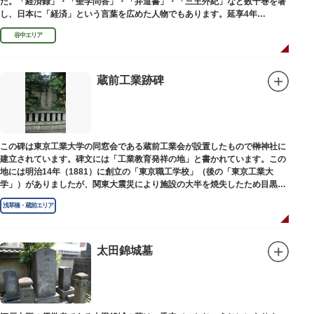
た。「経済録」・「聖学問答」・「弁道書」・「三王外紀」など数十巻を著
し、日本に「経済」という言葉を広めた人物でもあります。延享4年
（1747）に没しました。
谷中エリア
蔵前工業跡碑
この碑は東京工業大学の同窓会である蔵前工業会が設置したもので榊神社に
建立されています。碑文には「工業教育発祥の地」と書かれています。この
地には明治14年（1881）に創立の「東京職工学校」（後の「東京工業大
学」）がありましたが、関東大震災により施設の大半を焼失したため目黒に
移転しました。
浅草橋・蔵前エリア
太田錦城墓