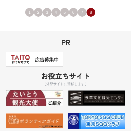
1
2
3
4
5
6
7
8
PR
お役立ちサイト
（外部サイトに遷移します）