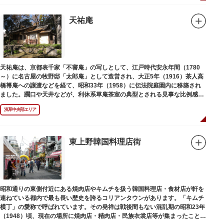
天祐庵
天祐庵は、京都表千家「不審庵」の写しとして、江戸時代安永年間（1780
～）に名古屋の牧野邸「太郎庵」として造営され、大正5年（1916）茶人高
橋箒庵への譲渡などを経て、昭和33年（1958）に伝法院庭園内に移築され
ました。躙口や天井などが、利休系草庵茶室の典型とされる見事な比例感を
醸し出しています。
浅草中央部エリア
東上野韓国料理店街
昭和通りの東側付近にある焼肉店やキムチを扱う韓国料理店・食材店が軒を
連ねている都内で最も長い歴史を誇るコリアンタウンがあります。「キムチ
横丁」の愛称で呼ばれています。その発祥は戦後間もない混乱期の昭和23年
（1948）頃、現在の場所に焼肉店・精肉店・民族衣裳店等が集まったことに