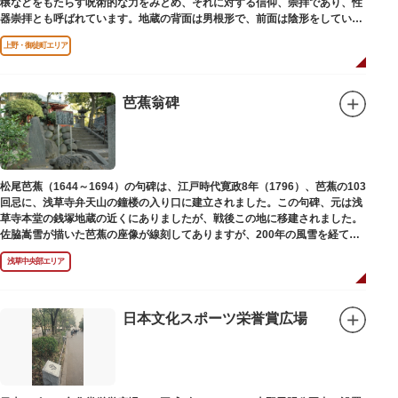
穣などをもたらす呪術的な力をみとめ、それに対する信仰、崇拝であり、性
器崇拝とも呼ばれています。地蔵の背面は男根形で、前面は陰形をしていま
す。
上野・御徒町エリア
芭蕉翁碑
松尾芭蕉（1644～1694）の句碑は、江戸時代寛政8年（1796）、芭蕉の103
回忌に、浅草寺弁天山の鐘楼の入り口に建立されました。この句碑、元は浅
草寺本堂の銭塚地蔵の近くにありましたが、戦後この地に移建されました。
佐脇嵩雪が描いた芭蕉の座像が線刻してありますが、200年の風雪を経て、
碑石も欠損し、碑面の判読も困難となっています。
浅草中央部エリア
日本文化スポーツ栄誉賞広場