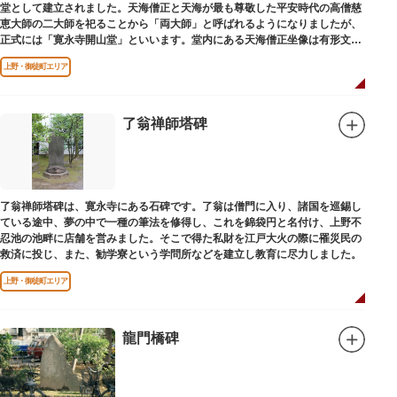
堂として建立されました。天海僧正と天海が最も尊敬した平安時代の高僧慈
恵大師の二大師を祀ることから「両大師」と呼ばれるようになりましたが、
正式には「寛永寺開山堂」といいます。堂内にある天海僧正坐像は有形文化
財に指定されています。
上野・御徒町エリア
了翁禅師塔碑
了翁禅師塔碑は、寛永寺にある石碑です。了翁は僧門に入り、諸国を巡錫し
ている途中、夢の中で一種の筆法を修得し、これを錦袋円と名付け、上野不
忍池の池畔に店舗を営みました。そこで得た私財を江戸大火の際に罹災民の
救済に投じ、また、勧学寮という学問所などを建立し教育に尽力しました。
上野・御徒町エリア
龍門橋碑