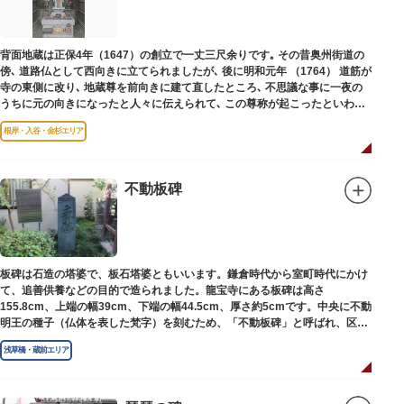
背面地蔵は正保4年（1647）の創立で一丈三尺余りです｡ その昔奥州街道の
傍､ 道路仏として西向きに立てられましたが､ 後に明和元年 （1764） 道筋が
寺の東側に改り､ 地蔵尊を前向きに建て直したところ､ 不思議な事に一夜の
うちに元の向きになったと人々に伝えられて､ この尊称が起こったといわれ
ています｡薬王寺（やくおうじ）にあります。
根岸・入谷・金杉エリア
不動板碑
板碑は石造の塔婆で、板石塔婆ともいいます。鎌倉時代から室町時代にかけ
て、追善供養などの目的で造られました。龍宝寺にある板碑は高さ
155.8cm、上端の幅39cm、下端の幅44.5cm、厚さ約5cmです。中央に不動
明王の種子（仏体を表した梵字）を刻むため、「不動板碑」と呼ばれ、区内
現存の板碑を代表するもののひとつです。
浅草橋・蔵前エリア