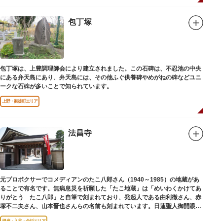
包丁塚
包丁塚は、上豊調理師会により建立されました。この石碑は、不忍池の中央
にある弁天島にあり、弁天島には、その他ふぐ供養碑やめがねの碑などユニ
ークな石碑が多いことで知られています。
上野・御徒町エリア
法昌寺
元プロボクサーでコメディアンのたこ八郎さん（1940～1985）の地蔵があ
ることで有名です。無病息災を祈願した「たこ地蔵」は「めいわくかけてあ
りがとう たこ八郎」と自筆で刻まれており、発起人である由利徹さん、赤
塚不二夫さん、山本晋也さんらの名前も刻まれています。日蓮聖人御開眼の
毘沙門天を奉安しています。
根岸・入谷・金杉エリア