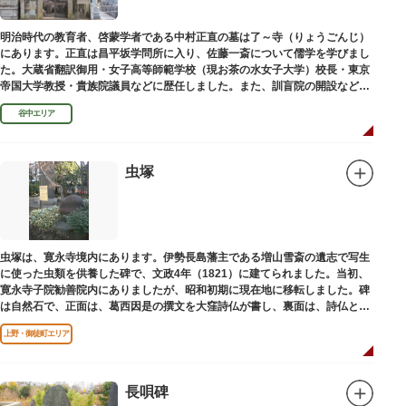
明治時代の教育者、啓蒙学者である中村正直の墓は了～寺（りょうごんじ）
にあります。正直は昌平坂学問所に入り、佐藤一斎について儒学を学びまし
た。大蔵省翻訳御用・女子高等師範学校（現お茶の水女子大学）校長・東京
帝国大学教授・貴族院議員などに歴任しました。また、訓盲院の開設など女
子教育や障害者教育にも力を注ぎました。明治24（1891）病没しました。
谷中エリア
虫塚
虫塚は、寛永寺境内にあります。伊勢長島藩主である増山雪斎の遺志で写生
に使った虫類を供養した碑で、文政4年（1821）に建てられました。当初、
寛永寺子院勧善院内にありましたが、昭和初期に現在地に移転しました。碑
は自然石で、正面は、葛西因是の撰文を大窪詩仏が書し、裏面は、詩仏と菊
池五山の自筆の詩が刻まれています。
上野・御徒町エリア
長唄碑