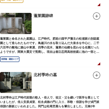
蓬莱園跡碑
蓬莱園と命名された庭園は、江戸時代、肥前の国平戸藩主の松浦家の別邸庭
園として造られたものです。鳥越川の水を取り込んだ大泉水を中心に、二千
六百坪の敷地に築山や東屋、四季の花木、蓬莱の仙郷を思わせる名園だった
ようですが、関東大震災で荒廃し、現在は都立忍岡高校校庭に池の一部と都
指定の天然記念物の大イチョウを残すのみです。
浅草橋・蔵前エリア
北村季吟の墓
北村季吟は江戸時代前期の歌人・俳人で、祖父・父を継いで医学を業として
いましたが、俳人安原貞室、松永貞徳の門に入り、和歌・俳諧を学び貞門派
俳諧の新鋭といわれました。同門は松尾芭蕉らを輩出しました。元禄2年