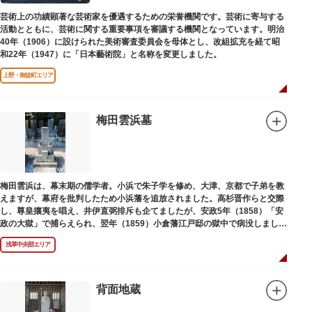
芸術上の功績顕著な芸術家を優遇するための栄誉機関です。芸術に寄与する
活動とともに、芸術に関する重要事項を審議する機関となっています。明治
40年（1906）に設けられた美術審査委員会を母体とし、改組拡充を経て昭
和22年（1947）に「日本藝術院」と名称を変更しました。
上野・御徒町エリア
梅田雲浜墓
梅田雲浜は、幕末期の儒学者。小浜で朱子学を修め、大津、京都で子弟を教
えますが、幕府を批判したため小浜藩を追放されました。高杉晋作らと交際
し、尊皇攘夷を唱え、井伊直弼排斥も企てましたが、安政5年（1858）「安
政の大獄」で捕らえられ、翌年（1859）小倉藩江戸邸の獄中で病没しまし
た。お墓は海禅寺（かいぜんじ）にあります。
浅草中央部エリア
背面地蔵