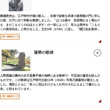
柳瀬美仲は、江戸時代中期の歌人。、京都で詠歌を武者小路実陰の門に学ん
だ後、江戸に出て和歌を教授しました。「はつせ路や 初音聞かまく尋ねて
も まだこもりくの山ほととぎす」の一首によって、世人は美仲を「こもり
くの美仲先生」と呼びました。元文5年（1740）に没し、「隠口先生美仲甫
之墓」と刻まれた墓が教證寺（きょうしょうじ）にあります。
上野・御徒町エリア
蓮華の歌碑
上野恩賜公園内の弁天堂裏手側の池畔にある歌碑で、不忍池の蓮花を詠んだ
ものです。この歌碑は江戸時代文政11年（1828）司馬乃屋嘉明が建立しま
した。漢詩とともに「色々に花はさけどもくれ竹のそれにもまして蓬のしら
糸」と刻まれています。
上野・御徒町エリア