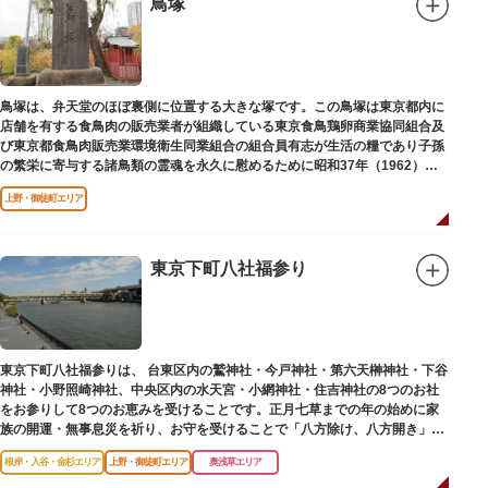
鳥塚
鳥塚は、弁天堂のほぼ裏側に位置する大きな塚です。この鳥塚は東京都内に
店舗を有する食鳥肉の販売業者が組織している東京食鳥鶏卵商業協同組合及
び東京都食鳥肉販売業環境衛生同業組合の組合員有志が生活の糧であり子孫
の繁栄に寄与する諸鳥類の霊魂を永久に慰めるために昭和37年（1962）に
建立されました。
上野・御徒町エリア
東京下町八社福参り
東京下町八社福参りは、 台東区内の鷲神社・今戸神社・第六天榊神社・下谷
神社・小野照崎神社、中央区内の水天宮・小網神社・住吉神社の8つのお社
をお参りして8つのお恵みを受けることです。正月七草までの年の始めに家
族の開運・無事息災を祈り、お守を受けることで「八方除け、八方開き」に
も通じます。
根岸・入谷・金杉エリア
上野・御徒町エリア
奥浅草エリア