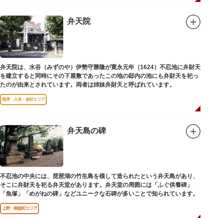
弁天院
弁天院は、水谷（みずのや）伊勢守勝隆が寛永元年（1624）不忍池に弁財天
を建立すると同時にその下屋敷であったこの地の邸内の池にも弁財天を祀っ
たのが由来とされています。両者は姉妹弁財天と呼ばれています。
根岸・入谷・金杉エリア
弁天島の碑
不忍池の中央には、琵琶湖の竹生島を模して造られたという弁天島があり、
そこに弁財天を祀る弁天堂があります。弁天堂の周囲には「ふぐ供養碑」
「魚塚」「めがねの碑」などユニークな石碑が多いことで知られています。
上野・御徒町エリア