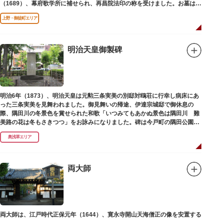
（1689）、幕府歌学所に補せられ、再昌院法印の称を受けました。お墓は正
慶寺（しょうけいじ）にあります。
上野・御徒町エリア
明治天皇御製碑
明治6年（1873）、明治天皇は元勲三条実美の別邸対鴎荘に行幸し病床にあ
った三条実美を見舞われました。御見舞いの帰途、伊達宗城邸で御休息の
際、隅田川の冬景色を賞せられた和歌「いつみてもあかぬ景色は隅田川 難
美路の花は冬もさきつつ」をお詠みになりました。碑は今戸町の隅田公園内
にあります。
奥浅草エリア
両大師
両大師は、江戸時代正保元年（1644）、寛永寺開山天海僧正の像を安置する