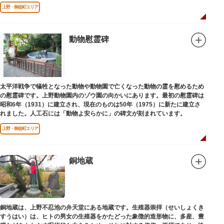
端を発しています。
上野・御徒町エリア
動物慰霊碑
太平洋戦争で犠牲となった動物や動物園で亡くなった動物の霊を慰めるため
の慰霊碑です。上野動物園内のゾウ園の向かいにあります。最初の慰霊碑は
昭和6年（1931）に建立され、現在のものは50年（1975）に新たに建立さ
れました。人工石には「動物よ安らかに」の碑文が刻まれています。
上野・御徒町エリア
銅地蔵
銅地蔵は、上野不忍池の弁天堂にある地蔵です。生殖器崇拝（せいしょくき
すうはい）は、ヒトの男女の生殖器をかたどった象徴的造形物に、多産、豊