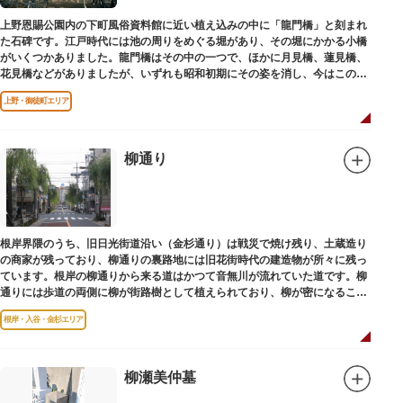
上野恩賜公園内の下町風俗資料館に近い植え込みの中に「龍門橋」と刻まれ
た石碑です。江戸時代には池の周りをめぐる堀があり、その堀にかかる小橋
がいくつかありました。龍門橋はその中の一つで、ほかに月見橋、蓮見橋、
花見橋などがありましたが、いずれも昭和初期にその姿を消し、今はこの石
碑にその名残がわずかに残るだけです。
上野・御徒町エリア
柳通り
根岸界隈のうち、旧日光街道沿い（金杉通り）は戦災で焼け残り、土蔵造り
の商家が残っており、柳通りの裏路地には旧花街時代の建造物が所々に残っ
ています。根岸の柳通りから来る道はかつて音無川が流れていた道です。柳
通りには歩道の両側に柳が街路樹として植えられており、柳が密になるこの
通りがかつて花街のあった界隈です。
根岸・入谷・金杉エリア
柳瀬美仲墓