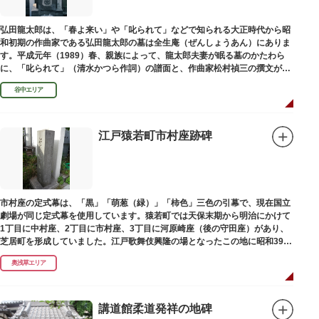
弘田龍太郎は、「春よ来い」や「叱られて」などで知られる大正時代から昭
和初期の作曲家である弘田龍太郎の墓は全生庵（ぜんしょうあん）にありま
す。平成元年（1989）春、親族によって、龍太郎夫妻が眠る墓のかたわら
に、「叱られて」（清水かつら作詞）の譜面と、作曲家松村禎三の撰文が浮
き彫りされる碑が建立されました。
谷中エリア
江戸猿若町市村座跡碑
市村座の定式幕は、「黒」「萌葱（緑）」「柿色」三色の引幕で、現在国立
劇場が同じ定式幕を使用しています。猿若町では天保末期から明治にかけて
1丁目に中村座、2丁目に市村座、3丁目に河原崎座（後の守田座）があり、
芝居町を形成していました。江戸歌舞伎興隆の場となったこの地に昭和39年
（1964）に跡碑が建てられました。
奥浅草エリア
講道館柔道発祥の地碑