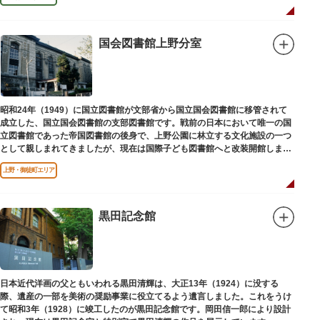
国会図書館上野分室
昭和24年（1949）に国立図書館が文部省から国立国会図書館に移管されて
成立した、国立国会図書館の支部図書館です。戦前の日本において唯一の国
立図書館であった帝国図書館の後身で、上野公園に林立する文化施設の一つ
として親しまれてきましたが、現在は国際子ども図書館へと改装開館しまし
た。
上野・御徒町エリア
黒田記念館
日本近代洋画の父ともいわれる黒田清輝は、大正13年（1924）に没する
際、遺産の一部を美術の奨励事業に役立てるよう遺言しました。これをうけ
て昭和3年（1928）に竣工したのが黒田記念館です。岡田信一郎により設計