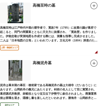
高橋至時の墓
高橋至時は江戸時代中期の暦学者で、寛政7年（1795）に改暦の議が幕府で
起こると、同門の間重富とともに天文方に抜擢され、「寛政歴」を作りまし
た。伊能忠敬が実測地図を作成する際には、測量を指導し完成させました。
二人は「日本地図の父母」といわれています。文化元年（1804）肺患のため
没しました。お墓は源空寺（げんくうじ）にあります。
上野・御徒町エリア
高橋泥舟墓
泥舟は幕末期の幕臣・槍術家である高橋泥舟の墓は大雄寺（だいおうじ）に
あります。山岡鉄舟の義兄にあたります。剣術の名人として世に賞賛され、
幕府講武所教授、師範役となり従五位下伊勢守に叙任されました。廃藩置県
後は要職を退き、隠棲し書を楽しんだといわれます。勝海舟・山岡鉄舟と共
に幕末の三舟といわれています。
谷中エリア