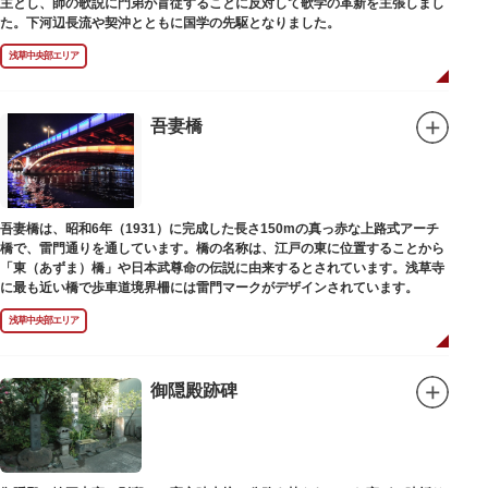
主とし、師の歌説に門弟が盲従することに反対して歌学の革新を主張しまし
た。下河辺長流や契沖とともに国学の先駆となりました。
浅草中央部エリア
吾妻橋
吾妻橋は、昭和6年（1931）に完成した長さ150mの真っ赤な上路式アーチ
橋で、雷門通りを通しています。橋の名称は、江戸の東に位置することから
「東（あずま）橋」や日本武尊命の伝説に由来するとされています。浅草寺
に最も近い橋で歩車道境界柵には雷門マークがデザインされています。
浅草中央部エリア
御隠殿跡碑