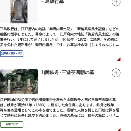
三島政行墓
三島政行は、江戸府内の地誌「御府内風土記」「新編武蔵風土記稿」などの
編纂に従事しました。幕命によって、江戸府内の地誌「御府内風土記」の編
纂を行い、3年にして完了しましたが、明治5年（1872）に焼失、その際に
災を免れた資料集が「御府内備考」です。お墓は浄念寺（じょうねんじ）境
内にあります。
浅草橋・蔵前エリア
山岡鉄舟･三遊亭圓朝の墓
江戸開城の功労者で宮内省御用掛を務めた山岡鉄舟と初代三遊亭圓朝の墓
は、鉄舟が明治16年（1883）に建立した全生庵にあります。鉄舟は晩年、
禅を修め道場としてこの寺を建てました。居噺で人気を博した円朝は禅を通
じて鉄舟に師事し親交を深めました。円朝の墓石には、鉄舟の筆により「三
遊亭円朝無舌居士」とあります。
谷中エリア