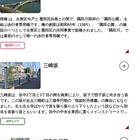
桜橋 は、台東区今戸と 墨田区向島との間で、隅田川両岸の 「隅田公園」 を
結ぶ歩行者専用橋です。橋の創架は昭和60年（1985）、「隅田公園」 の施
設の一つとして台東区と墨田区の共同事業で架橋されました。「隅田川」 で
は最初のそして唯一の歩行者専用橋です。
奥浅草エリア
三崎坂
三崎坂は、谷中2丁目と3丁目の間を南東に上り、坂下で団子坂と向き合う坂
です。この坂がある三崎町は三遊亭円朝の「怪談牡丹燈籠」の舞台にもなり
ました。右も左も寺ばかりで首を振り振り上り下りしたという説などから別
名を首振り坂ともいいます。谷中の中央を東西に貫くメインストリートで
す。
谷中エリア