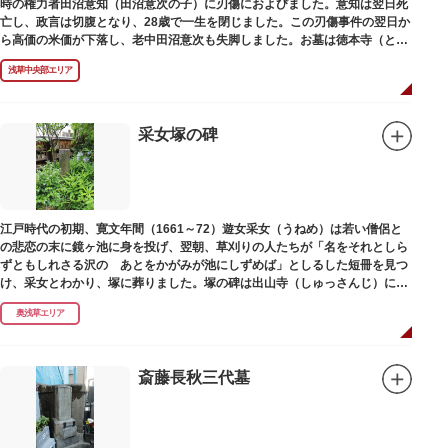
時の権力者田沼意知（田沼意次の子）に刃傷におよびました。意知は翌日死
亡し、政言は切腹となり、28歳で一生を閉じました。この刃傷事件の翌日か
ら高価の米価が下落し、老中田沼意次も失脚しました。お墓は徳本寺（とく
ほんじ）境内にあります。
浅草中央部エリア
采女塚の碑
江戸時代の初期、寛文年間（1661～72）遊女采女（うねめ）は若い僧侶と
の悲恋の末に鏡ヶ池に身を投げ、翌朝、草刈りの人たちが「名をそれとしら
ずともしれさる沢の あとをかがみが池にしずめば」としるした短冊を見つ
け、采女とわかり、塚に葬りました。塚の碑は出山寺（しゅっさんじ）にあ
ります。
奥浅草エリア
斎藤長秋三代墓