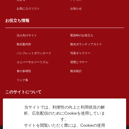
お気に入りリスト
お知らせ
お役立ち情報
法人向けサイト
緊急時のお役立ち
観光案内所
観光ボランティアガイド
パンフレットダウンロード
写真ギャラリー
ユニバーサルツーリズム
習慣とマナー
食の多様性
観光統計
リンク集
このサイトについて
当サイトでは、利便性の向上と利用状況の解
このサイトについて
広告掲載について
析、広告配信のためにCookieを使用していま
お問い合わせ
す。
サイトを閲覧いただく際には、Cookieの使用