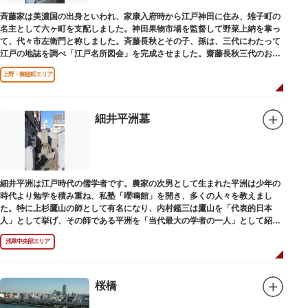
斉藤家は美濃国の出身といわれ、家康入府時から江戸神田に住み、雉子町の
名主として六ヶ町を支配しました。神田果物市場を監督して野菜上納を掌っ
て、代々市左衛門と称しました。斉藤長秋とその子、孫は、三代にわたって
江戸の地誌を調べ「江戸名所図会」を完成させました。齋藤長秋三代のお墓
は法善寺（ほうぜんじ）にあります。
上野・御徒町エリア
細井平洲墓
細井平洲は江戸時代の儒学者です。農家の次男として生まれた平洲は少年の
時代より勉学を積み重ね、私塾「嚶鳴館」を開き、多くの人々を教えまし
た。特に上杉鷹山の師として有名になり、内村鑑三は鷹山を「代表的日本
人」として挙げ、その師である平洲を「当代最大の学者の一人」として紹介
しています。お墓は天嶽院（てんがくいん）境内にあります。
浅草中央部エリア
桜橋