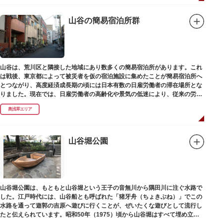
山谷の簡易宿泊所群
山谷は、荒川区と隣接した地域にあり数多くの簡易宿泊所があります。これ
は戦後、東京都によって被災者を仮の宿泊施設に集めたことが簡易宿泊所へ
とつながり、高度経済成長期の頃には日本有数の日雇労働者の滞在場所とな
りました。現在では、日雇労働者の高齢化や景気の低迷により、従来の労働
者に代わって、外国人の利用が増えています。
奥浅草エリア
山谷堀公園
山谷堀公園は、もともと山谷堀という王子の音無川から隅田川に注ぐ水路で
した。江戸時代には、山谷船とも呼ばれた「猪牙舟（ちょきぶね）」でこの
水路を通って遊郭の吉原へ遊びに行くことが、ぜいたくな遊びとして流行し
たと伝えられています。昭和50年（1975）頃から山谷堀はすべて埋め立て