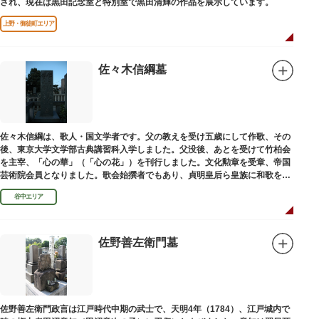
され、現在は黒田記念室と特別室で黒田清輝の作品を展示しています。
上野・御徒町エリア
佐々木信綱墓
佐々木信綱は、歌人・国文学者です。父の教えを受け五歳にして作歌、その
後、東京大学文学部古典講習科入学しました。父没後、あとを受けて竹柏会
を主宰、「心の華」（「心の花」）を刊行しました。文化勲章を受章、帝国
芸術院会員となりました。歌会始撰者でもあり、貞明皇后ら皇族に和歌を指
導しました。そのお墓は谷中霊園にあります。
谷中エリア
佐野善左衛門墓
佐野善左衛門政言は江戸時代中期の武士で、天明4年（1784）、江戸城内で