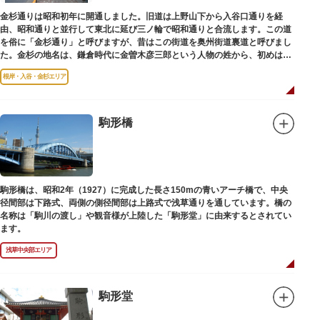
金杉通りは昭和初年に開通しました。旧道は上野山下から入谷口通りを経
由、昭和通りと並行して東北に延び三ノ輪で昭和通りと合流します。この道
を俗に「金杉通り」と呼びますが、昔はこの街道を奥州街道裏道と呼びまし
た。金杉の地名は、鎌倉時代に金曽木彦三郎という人物の姓から、初めは金
曽木、それが金杉に変わったものとされています。
根岸・入谷・金杉エリア
駒形橋
駒形橋は、昭和2年（1927）に完成した長さ150mの青いアーチ橋で、中央
径間部は下路式、両側の側径間部は上路式で浅草通りを通しています。橋の
名称は「駒川の渡し」や観音様が上陸した「駒形堂」に由来するとされてい
ます。
浅草中央部エリア
駒形堂