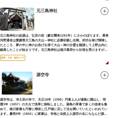
元三島神社
元三島神社の起源は、弘安の役（蒙古襲来1281年）にさかのぼります。勇将
河野通有は愛媛県大三島の大山～神社に必勝祈願し出陣。武功を挙げ帰陣し
たところ、夢の中に神のお告げを得て大山～神の分霊を観請して上野山内に
鎮座したことが始まりです。元三島神社は徳川幕府から社領を受けますが、
御用地となったために上野から浅草へ移転し、現在の地に至ります。
根岸・入谷・金杉エリア
源空寺
源空寺は、浄土宗の寺で、天正18年（1590）円誉上人が湯島に開山し、明
暦3年（1657）の大火で浅草に移転しました。湯島の草庵で多くの信者を集
めて、徳川家康も円誉に帰依し江戸城に召して法を聞いていたといわれてい
ます。慶長9年（1604）に家康は、寺地と法然上人源空の名にちなんだ源空