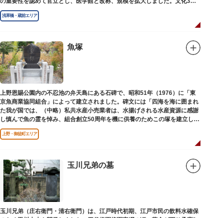
の重要性を認めて官立とし、医学館と改称、規模を拡大しました。文化3年
（1806）、大火に遭い焼失しましたが、同年に旧向柳原一丁目に移転、再建
浅草橋・蔵前エリア
されました。
敷地は約7千平方メートル、代々多紀家がその監督に当たり、天保14年
（1843）には寄宿舎を設けて全寮制とし、広く一般からも入学を許可し、子
弟育成をはかるなど、江戸時代後期から明治維新に至る日本の医学振興に貢
魚塚
献しました。
※現在、この場所に「旧躋寿館跡 浅草医学館跡」に関する案内板や説明版
等は設置されておりません。
上野恩賜公園内の不忍池の弁天島にある石碑で、昭和51年（1976）に「東
京魚商業協同組合」によって建立されました。碑文には「四海を海に囲まれ
た我が国では、（中略）私共水産小売業者は、水揚げされる水産資源に感謝
し慎んで魚の霊を悼み、組合創立50周年を機に供養のためこの塚を建立しま
す」とあります。
上野・御徒町エリア
玉川兄弟の墓
玉川兄弟（庄右衛門・清右衛門）は、江戸時代初期、江戸市民の飲料水確保