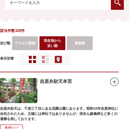
該当件数320件
現在地から
並び順
アクセス数順
更新順
近い順
表示切替
吉原弁財天本宮
吉原弁財天は、千束三丁目にある花園公園にあります。昭和10年吉原神社に
合祀されたため、正確には神社ではありませんが、現在も鎮魂碑など多くの
遺構を残しております。
奥浅草エリア