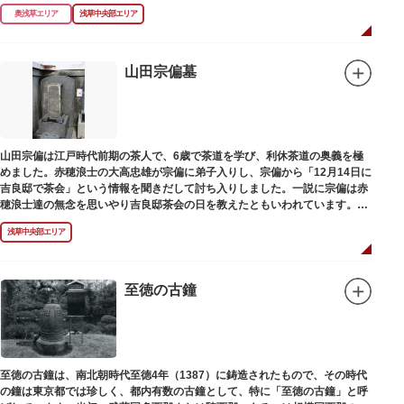
られて暗渠となり、細長い公園として生まれ変わりました。山谷堀公園に
奥浅草エリア
浅草中央部エリア
は、猪牙舟についての説明板も設置されています。
山田宗偏墓
山田宗偏は江戸時代前期の茶人で、6歳で茶道を学び、利休茶道の奥義を極
めました。赤穂浪士の大高忠雄が宗偏に弟子入りし、宗偏から「12月14日に
吉良邸で茶会」という情報を聞きだして討ち入りしました。一説に宗偏は赤
穂浪士達の無念を思いやり吉良邸茶会の日を教えたともいわれています。お
墓は願竜寺（がんりゅうじ）境内にあります。
浅草中央部エリア
至徳の古鐘
至徳の古鐘は、南北朝時代至徳4年（1387）に鋳造されたもので、その時代
の鐘は東京都では珍しく、都内有数の古鐘として、特に「至徳の古鐘」と呼