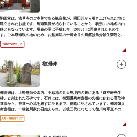
駒形堂は、浅草寺のご本尊である観音像が、隅田川から引き上げられた地に
建立されたお堂です。馬頭観音が祀られていることから「駒形」の地名の由
緒ともなっています。現在の堂は平成15年（2003）に再建されたもので
す。ご本尊顕現の地のため、お堂周辺の十町余りの川筋は魚介殺生禁断とな
り、戒殺碑が建立されました。
浅草中央部エリア
櫛淵碑
櫛淵碑は、上野恩師公園内、不忍池の弁天島境内の裏にある「虚沖軒先生
碑」と刻まれた石碑です。石碑には、櫛淵彌兵衛宣根の先祖に伝わる香取神
道流から、神道一心流を興すに至るまで、簡略に記されています。櫛淵彌兵
衛宣根は、一橋徳川家に召抱えられ、以後三代にわたって徳川将軍直々の護
衛役として仕えました。
上野・御徒町エリア