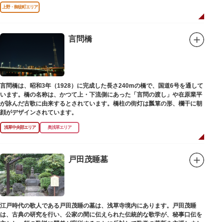
寺の号を円誉に与えました。
上野・御徒町エリア
言問橋
言問橋は、昭和3年（1928）に完成した長さ240mの橋で、国道6号を通して
います。橋の名称は、かつて上・下流側にあった「言問の渡し」や在原業平
が詠んだ古歌に由来するとされています。橋柱の街灯は瓢箪の形、欄干に朝
顔がデザインされています。
浅草中央部エリア
奥浅草エリア
戸田茂睡墓
江戸時代の歌人である戸田茂睡の墓は、浅草寺境内にあります。戸田茂睡
は、古典の研究を行い、公家の間に伝えられた伝統的な歌学が、秘事口伝を