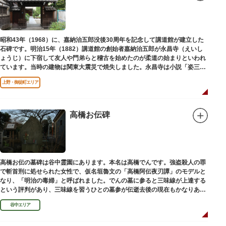
昭和43年（1968）に、嘉納治五郎没後30周年を記念して講道館が建立した
石碑です。明治15年（1882）講道館の創始者嘉納治五郎が永昌寺（えいし
ょうじ）に下宿して友人や門弟らと稽古を始めたのが柔道の始まりといわれ
ています。当時の建物は関東大震災で焼失しました。永昌寺は小説「姿三四
郎」に登場する隆昌寺のモデルでもあります。
上野・御徒町エリア
高橋お伝碑
高橋お伝の墓碑は谷中霊園にあります。本名は高橋でんです。強盗殺人の罪
で斬首刑に処せられた女性で、仮名垣魯文の「高橋阿伝夜刃譚」のモデルと
なり、「明治の毒婦」と呼ばれました。でんの墓に参ると三味線が上達する
という評判があり、三味線を習うひとの墓参が伝逝去後の現在もかなりある
といわれています。
谷中エリア