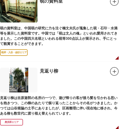
硯の資料室
硯の資料室は、中国硯の研究に力を注ぐ楠文夫氏が蒐集した硯・石印・水滴
等を展示した資料室です。中国では「硯は文人の魂」といわれ愛用されてき
ました。この中国四大名硯といわれる硯等300点以上が展示され、手にとっ
て観賞することができます。
根岸・入谷・金杉エリア
見返り柳
見返り柳は吉原遊郭の名所の一つで、遊び帰りの客が後ろ髪を引かれる思い
を抱きつつ、この柳のあたりで振り返ったことからその名がつきました。か
つては山谷堀脇の土手にありましたが、区画整理に伴い現在地に移され、今
ある柳も数世代に渡り植え替えられています。
奥浅草エリア