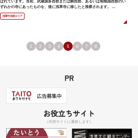
ばれています。当初、武蔵国多西郡または騎西郡、あるいは相模国西郡のい
ずれかの寺にあったものを、後に浅草寺に移したと推察されます。
現在は、五重塔北側の絵馬堂内に保管されています。絵馬堂は通常非公開と
浅草中央部エリア
なっていますが、不定期で行われる「伝法院庭園拝観と絵馬展」が開催され
る際は、展示されている至徳の古鐘を見ることができます。
1
2
3
4
5
6
7
8
PR
お役立ちサイト
（外部サイトに遷移します）