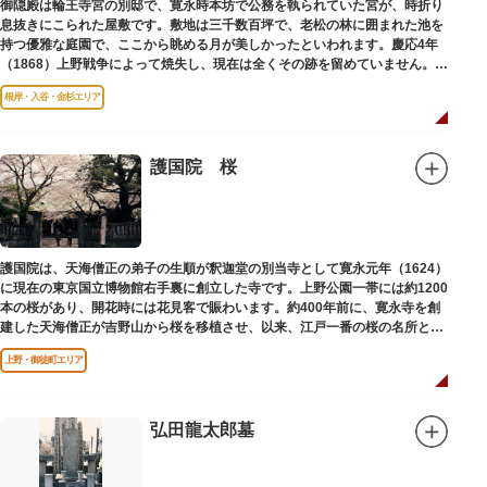
御隠殿は輪王寺宮の別邸で、寛永時本坊で公務を執られていた宮が、時折り
息抜きにこられた屋敷です。敷地は三千数百坪で、老松の林に囲まれた池を
持つ優雅な庭園で、ここから眺める月が美しかったといわれます。慶応4年
（1868）上野戦争によって焼失し、現在は全くその跡を留めていません。根
岸薬師堂（ねぎしやくしどう）にあります。
根岸・入谷・金杉エリア
護国院 桜
護国院は、天海僧正の弟子の生順が釈迦堂の別当寺として寛永元年（1624）
に現在の東京国立博物館右手裏に創立した寺です。上野公園一帯には約1200
本の桜があり、開花時には花見客で賑わいます。約400年前に、寛永寺を創
建した天海僧正が吉野山から桜を移植させ、以来、江戸一番の桜の名所とし
て今日に及んでいます。
上野・御徒町エリア
弘田龍太郎墓