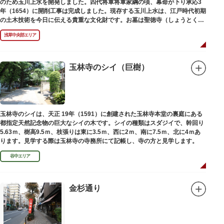
のため玉川上水を開発しました。四代将軍将軍家綱の頃、幕命が下り承応3
年（1654）に開削工事は完成しました。現存する玉川上水は、江戸時代初期
の土木技術を今日に伝える貴重な文化財です。お墓は聖徳寺（しょうとく
じ）にあります。
浅草中央部エリア
玉林寺のシイ（巨樹）
玉林寺のシイは、天正 19年（1591）に創建された玉林寺本堂の裏庭にある
都指定天然記念物の巨大なシイの木です。シイの種類はスダジイで、幹回り
5.63ｍ、樹高9.5ｍ、枝張りは東に3.5ｍ、西に2ｍ、南に7.5ｍ、北に4ｍあ
ります。見学する際は玉林寺の寺務所にて記帳し、寺の方と見学します。
谷中エリア
金杉通り