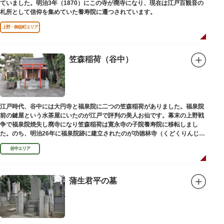
ていました。明治3年（1870）にこの寺が廃寺になり、現在は江戸百観音の
札所として信仰を集めていた養寿院に遷つされています。
上野・御徒町エリア
笠森稲荷（谷中）
江戸時代、谷中には大円寺と福泉院に二つの笠森稲荷がありました。福泉院
前の鍵屋という水茶屋にいたのが江戸で評判の美人お仙です。幕末の上野戦
争で福泉院焼失し廃寺になり笠森稲荷は寛永寺の子院養寿院に移転しまし
た。のち、明治26年に福泉院跡に建立されたのが功徳林寺（くどくりんじ）
で、明治末期には稲荷社が祀られました。
谷中エリア
蒲生君平の墓