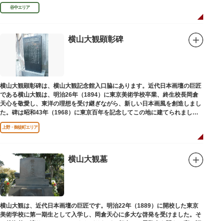
授として多くの文人を育て、慶応3年 （1867）に没しました。
谷中エリア
横山大観顕彰碑
横山大観顕彰碑は、横山大観記念館入口脇にあります。近代日本画壇の巨匠
である横山大観は、明治26年（1894）に東京美術学校卒業、終生校長岡倉
天心を敬愛し、東洋の理想を受け継ぎながら、新しい日本画風を創造しまし
た。碑は昭和43年（1968）に東京百年を記念してこの地に建てられまし
た。
上野・御徒町エリア
横山大観墓
横山大観は、近代日本画壇の巨匠です。明治22年（1889）に開校した東京
美術学校に第一期生として入学し、岡倉天心に多大な啓発を受けました。そ