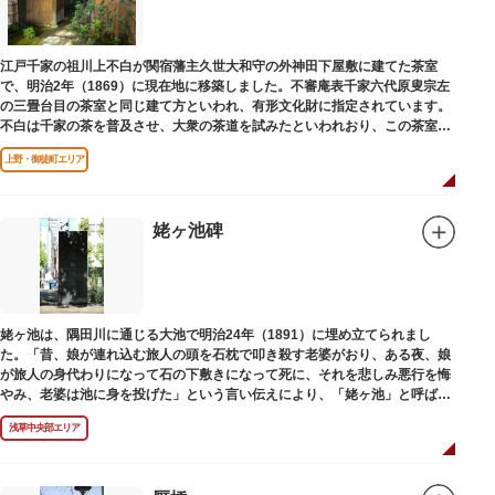
江戸千家の祖川上不白が関宿藩主久世大和守の外神田下屋敷に建てた茶室
で、明治2年（1869）に現在地に移築しました。不審庵表千家六代原叟宗左
の三畳台目の茶室と同じ建て方といわれ、有形文化財に指定されています。
不白は千家の茶を普及させ、大衆の茶道を試みたといわれおり、この茶室は
江戸千家を広める拠点となりました。
上野・御徒町エリア
姥ヶ池碑
姥ヶ池は、隅田川に通じる大池で明治24年（1891）に埋め立てられまし
た。「昔、娘が連れ込む旅人の頭を石枕で叩き殺す老婆がおり、ある夜、娘
が旅人の身代わりになって石の下敷きになって死に、それを悲しみ悪行を悔
やみ、老婆は池に身を投げた」という言い伝えにより、「姥ヶ池」と呼ばれ
ていました。その碑は花川戸公園内にあります。
浅草中央部エリア