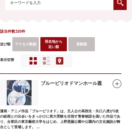
該当件数320件
現在地から
並び順
アクセス数順
更新順
近い順
表示切替
ブルーピリオドマンホール蓋
漫画・アニメ作品「ブルーピリオド」は、主人公の高校生・矢口八虎が1枚
の絵画との出会いをきっかけに美大受験を目指す青春物語を描いた作品であ
り、台東区の東京藝術大学をはじめ、上野恩賜公園や公園内の文化施設が舞
台として登場します。