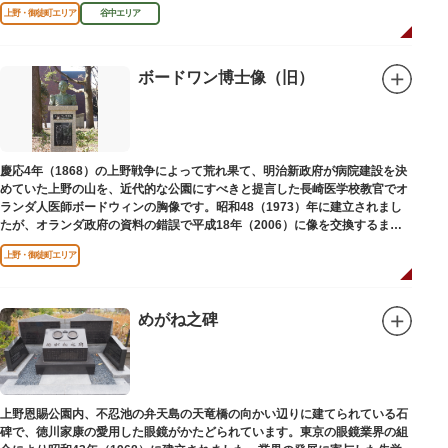
区にゆかりのある本作品を通して、新たな観光スポット創出による誘客促進
上野・御徒町エリア
谷中エリア
と区内観光客の回遊性向上を図るため、こちらのマンホール蓋を設置しまし
た。
設置年月日：令和4年3月1日
ボードワン博士像（旧）
慶応4年（1868）の上野戦争によって荒れ果て、明治新政府が病院建設を決
めていた上野の山を、近代的な公園にすべきと提言した長崎医学校教官でオ
ランダ人医師ボードウィンの胸像です。昭和48（1973）年に建立されまし
たが、オランダ政府の資料の錯誤で平成18年（2006）に像を交換するまで
は博士の弟の像でした。
上野・御徒町エリア
めがね之碑
上野恩賜公園内、不忍池の弁天島の天竜橋の向かい辺りに建てられている石
碑で、徳川家康の愛用した眼鏡がかたどられています。東京の眼鏡業界の組