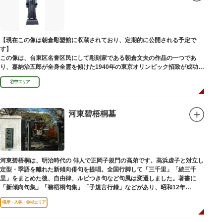
富士山に合わせて、お山開きが行われ、6月30日と1日には富士塚に登ること
ができます。
【Twitter】https://twitter.com/onoterupr
【現在この像は朝倉彫塑館に収蔵されており、定期的に公開される予定で
す】
この像は、台東区名誉区民にして彫刻家である朝倉文夫の作品の一つであ
り、嘉納治五郎が全身全霊を傾けた1940年の東京オリンピック招致が成功
（のちに返上）した、1936年に制作されました。
谷中エリア
朝倉文夫は、1907～1910年ころに嘉納と知り合ったと推察されます。その
後も縁があり、嘉納の人柄や骨格などを熟知していた朝倉は、嘉納の海外出
張中に本作を制作して周囲を驚かせました。しっかりした体幹を感じさせる
ポーズは、嘉納の柔道家としての「不動の姿勢」を意識したと思われます。
河東碧梧桐墓
河東碧梧桐は、明治時代の 俳人で正岡子規門の高弟です。高浜虚子と対立し
定型・季語を離れた新傾向俳句を提唱。全国行脚して「三千里」「続三千
里」をまとめた後、自由律、ルビつき句など句風は変遷しました。著書に
「新傾向句集」「碧梧桐句集」「子規言行録」などがあり、昭和12年
（1937）に没し、お墓は梅林寺（ばいりんじ）にあります。
根岸・入谷・金杉エリア