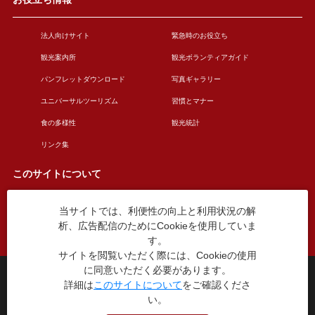
法人向けサイト
緊急時のお役立ち
観光案内所
観光ボランティアガイド
パンフレットダウンロード
写真ギャラリー
ユニバーサルツーリズム
習慣とマナー
食の多様性
観光統計
リンク集
このサイトについて
当サイトでは、利便性の向上と利用状況の解
このサイトについて
広告掲載について
析、広告配信のためにCookieを使用していま
お問い合わせ
す。
サイトを閲覧いただく際には、Cookieの使用
に同意いただく必要があります。
台東区役所観光課
詳細は
このサイトについて
をご確認くださ
〒110-8615 東京都台東区東上野4丁目5番6号
い。
TEL：03-5246-1151
（平日8:30〜17:15 土日祝休み）