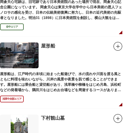
岡倉天心宅跡は、旧宅跡であり日本美術院のあった場所で現在、岡倉天心記
念公園になっています。 岡倉天心は東京大学在学中から日本美術の恩人フェ
ノロサの感化を受け、日本の伝統美術復興に努力し、日本の近代美術の先駆
者となりました。明治31（1898）に日本美術院を創設し、横山大観をはじ
め優れた画家を世に送り出しました。
谷中エリア
屋形船
屋形船は、江戸時代の末頃に始まった船遊びで、水の流れや川面を渡る風と
ともに料理を味わいながら、川岸の風景や夜景を肌で感じることができま
す。屋形船には乗合船と貸切船があり、浅草橋や柳橋をはじめ月島、浜松町
などの発着場から、隅田川をはじめお台場などを周遊するコースがありま
す。
浅草中央部エリア
下村観山墓