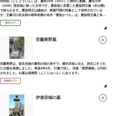
自性院（じしょういん）は、慶長16年（1611）に神田に創建、慶安元年
（1648）現在地に移った古寺です。愛染堂に安置した愛染明王像（非公開）
で知られます。愛染明王は縁結び、家庭円満の対象として信仰されていま
す。文豪川口松太郎の昭和初期の名作「愛染かつら」は、愛染明王像と本堂
前にあった桂の古木にヒントを得た作品だといわれます。
谷中エリア
安藤東野墓
安藤東野は、荻生徂徠の最初の頃の弟子で、柳沢吉保に仕え、詩文にすぐれ
た才能を発揮しました。享保4年4月、37歳で没し、没後「東野遺稿」が刊行
されました。お墓は福寿院（ふくじゅいん）にあります。
奥浅草エリア
伊達宗城の墓