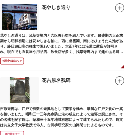
花やしき通り
花やしき通りは、浅草寺境内と六区興行街を結んでいます。最盛期の大正末
期から昭和初期には花やしきを軸に、西に凌雲閣、南にはひょうたん池があ
り、終日遊山客の往来で賑わいました。大正7年には沿道に露店が許可さ
れ、現在でも衣裳屋や用品店、飲食店が多く、浅草寺境内まで趣のある町並
みが続いています。
浅草中央部エリア
花吉原名残碑
吉原遊郭は、江戸で有数の遊興地として繁栄を極め、華麗な江戸文化の一翼
を担いました。昭和三十三年売春防止法の成立によって遊郭は廃止され、そ
の名残を記す碑は、昭和三十五年地域有志によって建てられたもので、碑文
は共立女子大学教授で俳人、古川柳研究家の山路閑古によるものです。
奥浅草エリア