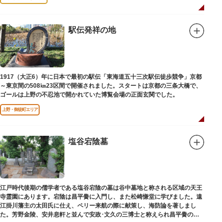
駅伝発祥の地
1917（大正6）年に日本で最初の駅伝「東海道五十三次駅伝徒歩競争」京都
～東京間の508㎞23区間で開催されました。スタートは京都の三条大橋で、
ゴールは上野の不忍池で開かれていた博覧会場の正面玄関でした。
上野・御徒町エリア
塩谷宕陰墓
江戸時代後期の儒学者である塩谷宕陰の墓は谷中墓地と称される区域の天王
寺霊園にあります。宕陰は昌平黌に入門し、また松崎慊堂に学びました。遠
江掛川藩主の太田氏に仕え、ペリー来航の際に献策し、海防論を著しまし
た。芳野金陵、安井息軒と並んで安政･文久の三博士と称えられ昌平黌の教