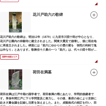
花川戸助六の歌碑
花川戸助六の歌碑は、明治12年（1879）に九世市川団十郎が中心となり、
花川戸公園内の仰願寺に建立されました。関東大震災で崩壊し、後に現在地
に再造立されました。碑面には「助六にゆかりの雲の紫を 弥陀の利剣で鬼
は外なり」とあります。歌舞伎十八番の一つ「助六」は、代々の団十郎が伝
えていますが、助六の実像は不明です。
浅草中央部エリア
荷田在満墓
荷田在満は江戸中期の国学者で、荷田春満の甥にあたり、学問的後継者で
す。享保年間江戸に下り学問普及に努力し、その後、幕府の命により京師に
赴き大嘗会議を記録し注釈を加えました。また、貞観格式の校訂を行い、田