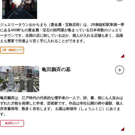
ジュエリータウンおかちまち（貴金属・宝飾店街）は、JR御徒町駅東側一帯
にある400軒もの貴金属・宝石の卸問屋が集まっている日本有数のジュエリ
ータウンです。全国の店に卸しているほか、個人が入れる店舗も多く、品揃
えも豊富で市価より安く手に入れることができます。
上野・御徒町エリア
亀田鵬斉の墓
亀田鵬斉は、江戸時代の代表的な儒学者の一人で、詩、書、画にも人並みは
ずれた才能を発揮した学者、芸術家です。作品は寺社仏閣の碑や扁額、個人
所有書画等、数多く存在します。 お墓は称福寺（しょうふくじ）にありま
す。
奥浅草エリア