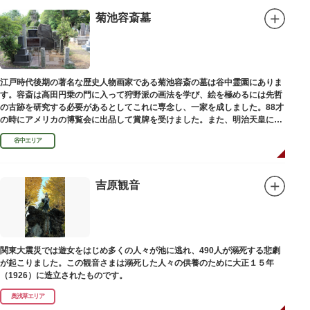
菊池容斎墓
江戸時代後期の著名な歴史人物画家である菊池容斎の墓は谷中霊園にありま
す。容斎は高田円乗の門に入って狩野派の画法を学び、絵を極めるには先哲
の古跡を研究する必要があるとしてこれに専念し、一家を成しました。88才
の時にアメリカの博覧会に出品して賞牌を受けました。また、明治天皇に
「日本画史」の称を賜りました。
谷中エリア
吉原観音
関東大震災では遊女をはじめ多くの人々が池に逃れ、490人が溺死する悲劇
が起こりました。この観音さまは溺死した人々の供養のために大正１５年
（1926）に造立されたものです。
奥浅草エリア