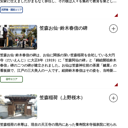
安家に仕えましたがまもなく辞任し、その後は人々を集めて教育を業としま
した。お墓は金竜寺（きんりゅうじ）境内にあります。
浅草橋・蔵前エリア
笠森お仙･鈴木春信の碑
笠森お仙･鈴木春信の碑は、お仙に関係の深い笠森稲荷を合祀している大円
寺（だいえんじ）に大正8年（1919）に「笠森阿仙の碑」と「錦絵開祖鈴木
春信」碑の二つの碑が建立されました。お仙は笠森神社前の茶屋「鍵屋」の
看板娘で、江戸の三大美人の一人です。絵師鈴木春信はその姿を、当時新し
い絵画様式である多色刷り版画「錦絵」に描きました。
谷中エリア
笠森稲荷（上野桜木）
笠森稲荷の本尊は、現在の天王寺の境内にあった養寿院末寺福泉院に祀られ