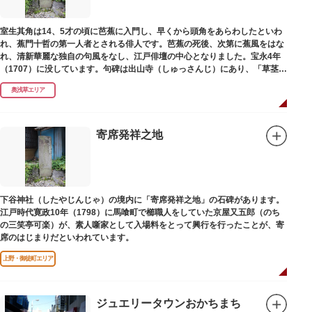
室生其角は14、5才の頃に芭蕉に入門し、早くから頭角をあらわしたといわ
れ、蕉門十哲の第一人者とされる俳人です。芭蕉の死後、次第に蕉風をはな
れ、清新華麗な独自の句風をなし、江戸俳壇の中心となりました。宝永4年
（1707）に没しています。句碑は出山寺（しゅっさんじ）にあり、「草茎を
つつむ葉もなき 雲間哉」と刻まれています。
奥浅草エリア
寄席発祥之地
下谷神社（したやじんじゃ）の境内に「寄席発祥之地」の石碑があります。
江戸時代寛政10年（1798）に馬喰町で櫛職人をしていた京屋又五郎（のち
の三笑亭可楽）が、素人噺家として入場料をとって興行を行ったことが、寄
席のはじまりだといわれています。
上野・御徒町エリア
ジュエリータウンおかちまち