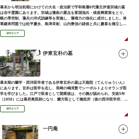
幕末から明治初期にかけての大名・政治家で宇和島藩8代藩主伊達宗城の墓
は谷中霊園にあります。宗城は藩政の重点を富国強兵・殖産興業策をとり、
蝋の専売制、藩兵の洋式訓練等を実施し、藩権力の強化に成功しました。将
軍継承問題では松平慶永、島津斉彬、山内豊信の諸侯と共に慶喜を擁立し
（幕末の四賢候といわれます）幕政改革を志す一橋派の有力メンバーとなっ
谷中エリア
て活躍しました。
伊東玄朴の墓
幕末期の蘭学・西洋医学者である伊東玄朴の墓は天龍院（てんりゅういん）
にあります。玄朴は医学を志し、長崎の鳴滝塾でシーボルトよりオランダ医
学を学びました。江戸で医者として開業後は、その腕が認められ、安政5年
（1858）には幕府奥医師になり、蘭方医として種痘所（後の西洋医学所、現
東京大学医学部）の開設などに尽力し、明治4年（1871）72歳で没しまし
谷中エリア
た。
一円庵