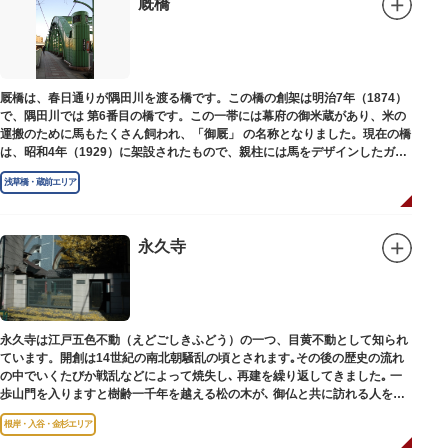
厩橋
厩橋は、春日通りが隅田川を渡る橋です。この橋の創架は明治7年（1874）
で、隅田川では 第6番目の橋です。この一帯には幕府の御米蔵があり、米の
運搬のために馬もたくさん飼われ、「御厩」 の名称となりました。現在の橋
は、昭和4年（1929）に架設されたもので、親柱には馬をデザインしたガラ
ス細工が組み込まれています。
浅草橋・蔵前エリア
永久寺
永久寺は江戸五色不動（えどごしきふどう）の一つ、目黄不動として知られ
ています。開創は14世紀の南北朝騒乱の頃とされます｡その後の歴史の流れ
の中でいくたびか戦乱などによって焼失し､ 再建を繰り返してきました｡ 一
歩山門を入りますと樹齢一千年を越える松の木が､ 御仏と共に訪れる人を静
かに迎えています｡
根岸・入谷・金杉エリア