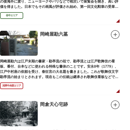
の後海外に渡り、ニューヨークやパリなどで相次いで展覧会を開き、高い評
価を得ました。日本でもその画風が評価され始め、第一回文化勲章の受章者
となりました。お墓は谷中霊園にあります。
谷中エリア
岡崎屋勘六墓
岡崎屋勘六は江戸末期の書家・勘亭流の祖で、勘亭流とは江戸歌舞伎の看
板、番付、台本などに使われる特殊な書体のことです。安永8年（1779）、
江戸中村座の依頼を受け、春狂言の大名題を書きました。これが歌舞伎文字
勘亭流の始まりとされます。現在もこの伝統は継承され歌舞伎看板などで使
われています。 お墓は清光寺（せいこうじ）境内にあります。
浅草中央部エリア
岡倉天心宅跡