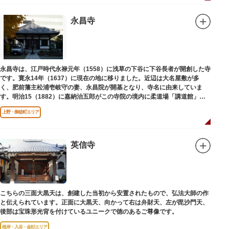
永昌寺
永昌寺は、江戸時代永禄元年（1558）に浅草の下谷に下谷長者が開創した寺
です。寛永14年（1637）に現在の地に移りました。近辺は大名屋敷が多
く、肥前藩主松浦壱岐守の妻、永昌院が開基となり、寺名に由来していま
す。明治15（1882）に嘉納治五郎がこの寺院の境内に柔道場「講道館」を
設立しました。
上野・御徒町エリア
英信寺
こちらの三面大黒天は、創建した当初から安置されたもので、弘法大師の作
と伝えられています。正面に大黒天、向かって右は弁財天、左が毘沙門天、
後部は宝珠形光背を付けているユニークで徳のあるご尊像です。
根岸・入谷・金杉エリア