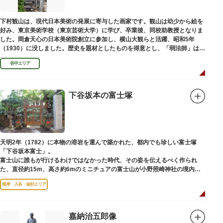
下村観山は、現代日本美術の発展に寄与した画家です。観山は幼少から絵を
好み、東京美術学校（東京芸術大学）に学び、卒業後、同校助教授となりま
した。岡倉天心の日本美術院創立に参加し、横山大観らと活躍、昭和5年
（1930）に没しました。歴史を題材としたものを得意とし、「弱法師」は代
表作です。お墓は安立寺（あんりゅうじ）にあります。
谷中エリア
下谷坂本の富士塚
天明2年（1782）に本物の溶岩を運んで築かれた、都内でも珍しい富士塚
「下谷坂本富士」。
富士山に誰もが行けるわけではなかった時代、その姿を伝えるべく作られ
た、直径約15m、高さ約6mのミニチュアの富士山が小野照崎神社の境内に
あります。
根岸・入谷・金杉エリア
一合目から順に十合目まで記されており、南無妙法と書かれた石碑や修験道
の開祖である役小角の像も残る等、神仏習合の名残が見て取れます。
先人の山守りの知恵によって今も当時の荘厳な姿を残していて、国の重要有
形民俗文化財に指定されています。
嘉納治五郎像