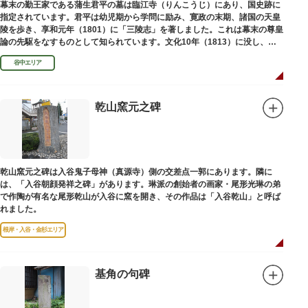
幕末の勤王家である蒲生君平の墓は臨江寺（りんこうじ）にあり、国史跡に
指定されています。君平は幼児期から学問に励み、寛政の末期、諸国の天皇
陵を歩き、享和元年（1801）に「三陵志」を著しました。これは幕末の尊皇
論の先駆をなすものとして知られています。文化10年（1813）に没し、高
山彦三郎や林子平と共に「寛政三奇人」の一人にあげられています。
谷中エリア
乾山窯元之碑
乾山窯元之碑は入谷鬼子母神（真源寺）側の交差点一郭にあります。隣に
は、「入谷朝顔発祥之碑」があります。琳派の創始者の画家・尾形光琳の弟
で作陶が有名な尾形乾山が入谷に窯を開き、その作品は「入谷乾山」と呼ば
れました。
根岸・入谷・金杉エリア
基角の句碑