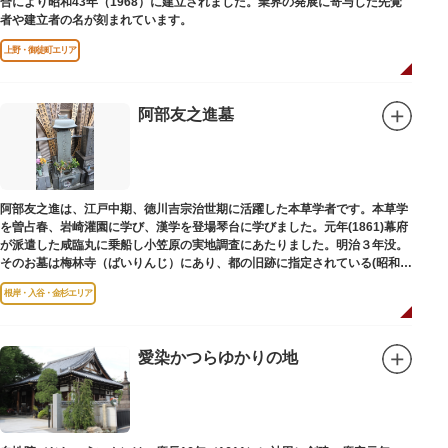
合により昭和43年（1968）に建立されました。業界の発展に寄与した先覚
者や建立者の名が刻まれています。
上野・御徒町エリア
阿部友之進墓
阿部友之進は、江戸中期、徳川吉宗治世期に活躍した本草学者です。本草学
を曽占春、岩崎灌園に学び、漢学を登場琴台に学びました。元年(1861)幕府
が派遣した咸臨丸に乗船し小笠原の実地調査にあたりました。明治３年没。
そのお墓は梅林寺（ばいりんじ）にあり、都の旧跡に指定されている(昭和３
年指定)。
根岸・入谷・金杉エリア
愛染かつらゆかりの地