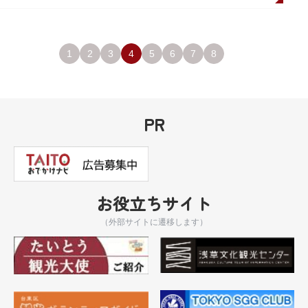
1
2
3
4
5
6
7
8
PR
お役立ちサイト
（外部サイトに遷移します）