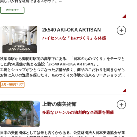
美しい夕日を堪能できるスポット。
谷中エリア
谷中銀座商店街は1945年頃に自然発生的に生まれ、現在の近隣型商店街へと
発展。昭和の懐かしい商店街の景観を見ることができます。東京の下町レト
ロを感じられるスポットとして、近隣住民だけではなく、国内外から多くの
観光客が訪れ、買い物や散策を楽しんでいます。
2k540 AKI-OKA ARTISAN
ハイセンスな「ものづくり」を体感
秋葉原駅から御徒町駅間の高架下にある、「日本のものづくり」をテーマと
した約50店舗が集まる施設「2k540 AKI-OKA ARTISAN」。
工房とショップがひとつになった店舗が多く、商品のこだわりを聞きながら
お気に入りの逸品を探したり、ものづくりの体験が出来るワークショップに
参加して自分だけのオリジナル商品を作ったり、クリエイターと直接コミュ
上野・御徒町エリア
ニケーションをとりながらのショッピングが楽しめます。飲食店もあるので
ランチやカフェ利用もおすすめ。
ここでしか買えない商品や一点物を扱うブランドなど、大量生産の製品には
ないぬくもりと、新しいデザインの商品に出会うことができます。
上野の森美術館
多彩なジャンルの独創的な企画展を開催
名前の由来は、東京駅から2k540m付近にあることから「2k540」、秋葉原
駅（AKIHABARA）と御徒町駅（OKACHIMACHI）の間にあるという造語
「AKI-OKA」、フランス語で「職人」を意味する「ARTISAN」を組み合わ
せたもの。
日本の美術団体としては最も古くからある、公益財団法人日本美術協会が運
施設周辺は、江戸の文化を伝える伝統工芸職人の街だったという背景もあ