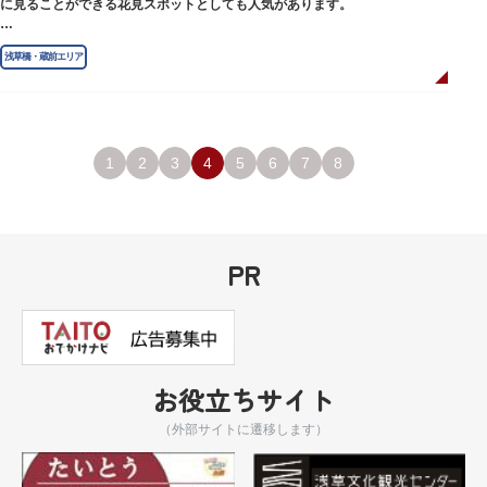
に見ることができる花見スポットとしても人気があります。
江戸時代には勧進大相撲の開催地としても知られ、3大強豪力士の谷風、小
浅草橋・蔵前エリア
野川、雷電などの名力士による幾多の名勝負が繰り広げられ大いに賑わいを
見せました。また、御神輿は昭和の名工・志布景彩（しふけいさい）による
もので、その華麗さから御神輿として初めて意匠登録されています。
創建当初の社号は「石清水八幡宮」でしたが、1951年に「藏前神社」へと改
称しました。江戸城鬼門除の守護神ならびに徳川将軍家祈願所の一社として
1
2
3
4
5
6
7
8
尊崇され、社地は200石の朱印地を賜り、江戸を代表する名社のひとつに数
えられています。赤穂義士討ち入りの成功祈願や、落語の演目にある「元
犬」ゆかりの神社としても知られるパワースポットです。
PR
お役立ちサイト
（外部サイトに遷移します）