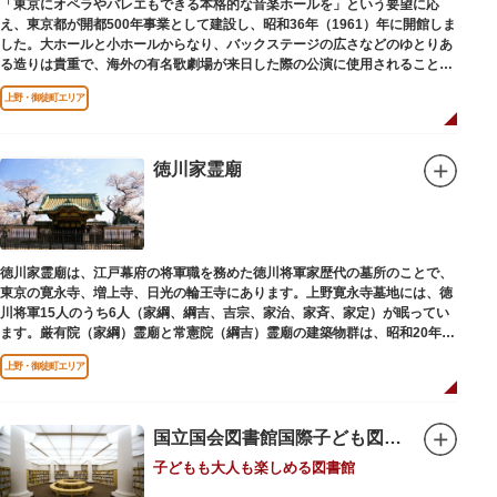
「東京にオペラやバレエもできる本格的な音楽ホールを」という要望に応
え、東京都が開都500年事業として建設し、昭和36年（1961）年に開館しま
した。大ホールと小ホールからなり、バックステージの広さなどのゆとりあ
る造りは貴重で、海外の有名歌劇場が来日した際の公演に使用されることが
多いホールです。
上野・御徒町エリア
徳川家霊廟
徳川家霊廟は、江戸幕府の将軍職を務めた徳川将軍家歴代の墓所のことで、
東京の寛永寺、増上寺、日光の輪王寺にあります。上野寛永寺墓地には、徳
川将軍15人のうち6人（家綱、綱吉、吉宗、家治、家斉、家定）が眠ってい
ます。厳有院（家綱）霊廟と常憲院（綱吉）霊廟の建築物群は、昭和20年
（1945）の空襲で大部分を焼失しました。
上野・御徒町エリア
国立国会図書館国際子ども図書館
子どもも大人も楽しめる図書館