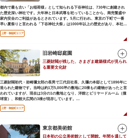
都内で最も古い「お稲荷様」として知られる下谷神社は、730年に創建され
た歴史深い神社です。大年神と日本武尊を祀っていることから、商売繁盛や
家内安全のご利益があるとされています。5月に行われ、東京の下町で一番
早い夏祭りと言われる「下谷神社大祭」は1000年以上の歴史があり、本社神
輿の渡御を行う「本祭り」と、町会神輿の渡御だけの「陰祭り」が隔年に行
上野・御徒町エリア
われています。
本殿には、日本を代表する画家 横山大観による「龍」の天井絵が掲げられて
おり、その壮大な美しさは見る者を圧倒します。俳句の大家・正岡子規の
「句碑」や、初代・三笑亭可楽の寄席が境内で初めて開かれたという「寄席
旧岩崎邸庭園
発祥之地」の石碑などの見どころも。
三菱財閥が残した、さまざま建築様式が見られ
オリジナルの朱印帳の販売や、月や日によって限定の御朱印頒布も行ってい
る重要文化財
ます。
三菱財閥初代・岩崎彌太郎の長男で三代目社長、久彌の本邸として1896年に
造られた建物です。当時は約1万5,000坪の敷地に20棟もの建物があったと言
われていますが、現在は3分の1の敷地となり、洋館とビリヤードルーム（撞
球室）、和館大広間の3棟が現存しています。
上野・御徒町エリア
【洋館】
鹿鳴館の建築家として知られるジョサイア・コンドルによって設計された西
洋木造建築の洋館で、館内の随所に見事なジャコビアン様式の装飾が施され
ています。
東京都美術館
日本初の公立美術館として開館。年間を通して
【撞球室】