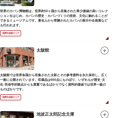
世界のカバン博物館は、世界約50ヶ国から収集された希少価値の高いコレク
ションをはじめ、カバンの歴史・カバンづくりの技術、文化に触れることが
できるミュージアムです。著名人から寄贈されたカバンの展示や企画展など
も行われます。
浅草中央部エリア
太皷館
太皷館では世界各国から収集された太鼓とその参考資料を永久保存し、広く
一般に公開されています。収蔵品は900点にものぼり、いずれもが歴史･文
化･民俗学的観点からも貴重であるばかりでなく資料的価値では世界一級の
ものばかりです。
浅草中央部エリア
池波正太郎記念文庫