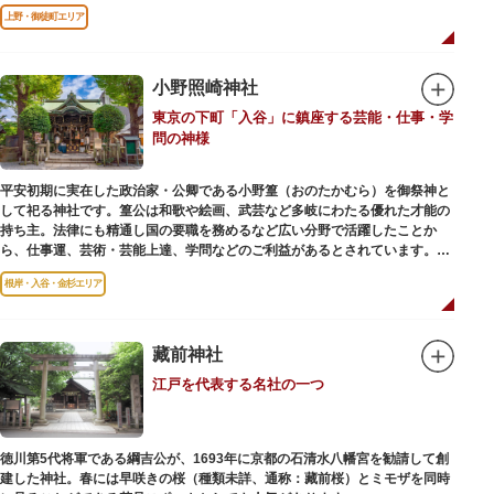
進歩などが学べる「地球館」の2つの常設展示をメインに、特別展・企画展
上野・御徒町エリア
などから構成されています。
2005年「愛・地球博」の長久手日本館で人気を博した「地球の部屋」を移設
した、「シアター36○」も見どころのひとつ。直径12.8m（実際の地球の
100万分の1の大きさ）のドームの内側すべてがスクリーンになっている世界
小野照崎神社
初のシアターで、月ごとに変わるオリジナル映像を上映しています。
東京の下町「入谷」に鎮座する芸能・仕事・学
楽しみながら学習できるイベント企画や、恐竜をはじめとした様々な実物標
問の神様
本、子ども向けのコーナーもあり、お子様連れでも楽しめる博物館です。
また、国立科学博物館では、日本およびアジアにおける科学系博物館の中核
平安初期に実在した政治家・公卿である小野篁（おのたかむら）を御祭神と
施設として、調査研究、標本資料の収集・保管・活用、展示・学習支援を推
して祀る神社です。篁公は和歌や絵画、武芸など多岐にわたる優れた才能の
進。これらの活動を上野の本館、白金台の附属自然教育園、茨城県つくば市
持ち主。法律にも精通し国の要職を務めるなど広い分野で活躍したことか
の実験植物園や筑波研究施設（非公開）で展開しています。
ら、仕事運、芸術・芸能上達、学問などのご利益があるとされています。
根岸・入谷・金杉エリア
境内には、国の重要有形民俗文化財であるミニチュアの富士山「富士塚」
や、日本三大に数えられる「庚申塚」、昭和を代表する囲碁棋士・藤沢秀行
氏の功績を顕彰した記念碑など見どころも多数。月毎に趣向を凝らした御朱
印は、うっとりするほど美しいデザインで人気を博しています。
藏前神社
江戸を代表する名社の一つ
江戸後期には、学問の神様である菅原道真公も回向院より遷され、境内にあ
る末社を含めて15柱もの神様が祀られています。俳優の渥美清が願をかけた
神社としても知られ、映画「男はつらいよ」で寅さんが首にかけているお守
りは、ここ小野照崎神社のものです。
徳川第5代将軍である綱吉公が、1693年に京都の石清水八幡宮を勧請して創
建した神社。春には早咲きの桜（種類未詳、通称：藏前桜）とミモザを同時