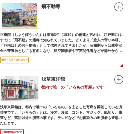
飛不動尊
正寶院（しょうぼういん）は享禄3年（1530）の創建と言われ、江戸期には
すでに「飛不動」の通称で知られていました。古くより「旅人の守り本尊」
「厄飛ばしのお不動様」として信仰されてきましたが、昭和期からは航空安
全の守護神としても有名になり、航空関係者や宇宙関係者などが海外からも
多く参拝に訪れます。
根岸・入谷・金杉エリア
浅草東洋館
都内で唯一の「いろもの寄席」です
浅草東洋館は、都内で唯一の「いろもの」を主とした寄席を開催している演
芸場です。「いろもの」とは、漫才、漫談、コント、マジック、紙切り、曲
芸など、落語以外の演芸の事です。テレビなどでお馴染みの出演者も登場い
たします。
浅草中央部エリア