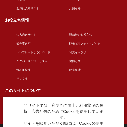
お気に入りリスト
お知らせ
お役立ち情報
法人向けサイト
緊急時のお役立ち
観光案内所
観光ボランティアガイド
パンフレットダウンロード
写真ギャラリー
ユニバーサルツーリズム
習慣とマナー
食の多様性
観光統計
リンク集
このサイトについて
当サイトでは、利便性の向上と利用状況の解
このサイトについて
広告掲載について
析、広告配信のためにCookieを使用していま
お問い合わせ
す。
サイトを閲覧いただく際には、Cookieの使用