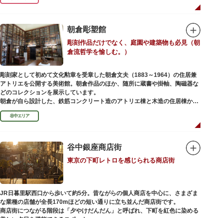
ったことから「火伏せの不動尊」とも呼ばれています。
本堂の右前には、樹齢約700年の大銀杏が見事な枝葉を伸ばしています。そ
の昔、すぐ近くを流れる隅田川を往来して参拝する人の目印となったのがこ
朝倉彫塑館
の銀杏で、今なおそのパワーを授かりに来る人も多いそうです。
彫刻作品だけでなく、庭園や建築物も必見（朝
また、江戸時代から伝わる布袋尊像が祀られています。その姿は肩に袋がな
倉流哲学を愉しむ。）
くお腹が袋代わりの形をしている珍しいもので、古くから庶民に尊信されて
います。（御開帳期間 1月1日～7日）
彫刻家として初めて文化勲章を受章した朝倉文夫（1883～1964）の住居兼
アトリエを公開する美術館。朝倉作品のほか、随所に蔵書や掛軸、陶磁器な
どのコレクションを展示しています。
朝倉が自ら設計した、鉄筋コンクリート造のアトリエ棟と木造の住居棟から
なる建物は、異なる素材が違和感なく調和しています。広く門戸を開放し弟
谷中エリア
子を育成した「朝倉彫塑塾」の教育の場としても使われました。巨石と樹木
が濃密な空間を作り出す「五典の池」を中心とした中庭、日本における屋上
緑化の先駆けともいえる屋上庭園など、朝倉独自の美学や哲学、教育論も、
この建物に色濃く反映されています。
谷中銀座商店街
彫刻作品や芸術品を鑑賞する美術館という側面だけでなく、庭園や建築の価
東京の下町レトロを感じられる商店街
値も感じられる施設です。朝倉の芸術思想の特質である自然観を表す庭園
は、その芸術上・観賞上の価値が評価され、敷地全体が「旧朝倉文夫氏庭
園」として国の名勝に指定されています。
JR日暮里駅西口から歩いて約5分。昔ながらの個人商店を中心に、さまざま
な業種の店舗が全長170mほどの短い通りに立ち並んだ商店街です。
商店街につながる階段は「夕やけだんだん」と呼ばれ、下町を紅色に染める