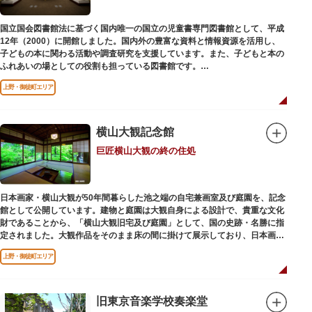
国立国会図書館法に基づく国内唯一の国立の児童書専門図書館として、平成
12年（2000）に開館しました。国内外の豊富な資料と情報資源を活用し、
子どもの本に関わる活動や調査研究を支援しています。また、子どもと本の
ふれあいの場としての役割も担っている図書館です。
レンガ棟は、明治39年（1906）に建てられた帝国図書館の建物を保存・再
上野・御徒町エリア
利用しています。
横山大観記念館
巨匠横山大観の終の住処
日本画家・横山大観が50年間暮らした池之端の自宅兼画室及び庭園を、記念
館として公開しています。建物と庭園は大観自身による設計で、貴重な文化
財であることから、「横山大観旧宅及び庭園」として、国の史跡・名勝に指
定されました。大観作品をそのまま床の間に掛けて展示しており、日本画本
来の楽しみ方を体験できる貴重な空間です。
上野・御徒町エリア
旧東京音楽学校奏楽堂