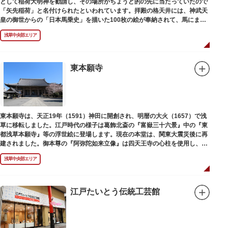
として稲荷大明神を勧請し、その場所がちょうど的の先に当たっていたので
「矢先稲荷」と名付けられたといわれています。拝殿の格天井には、神武天
皇の御世からの「日本馬乗史」を描いた100枚の絵が奉納されて、馬にまつ
わる歴史が一目瞭然に理解できます。
浅草中央部エリア
東本願寺
東本願寺は、天正19年（1591）神田に開創され、明暦の大火（1657）で浅
草に移転しました。江戸時代の様子は葛飾北斎の『富嶽三十六景』中の『東
都浅草本願寺』等の浮世絵に登場します。現在の本堂は、関東大震災後に再
建されました。御本尊の『阿弥陀如来立像』は四天王寺の心柱を使用し、嘉
禄2年（1226）頃の作と伝わっています。また、梵鐘は寛永7年（1630）以
浅草中央部エリア
後のものと推定され、都内に現存する梵鐘の中では有数の風格を誇り、毎年
大晦日に除夜の鐘で一般開放します。（要予約）
江戸たいとう伝統工芸館