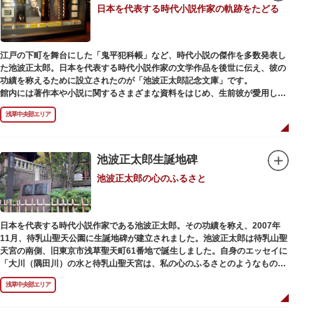
日本を代表する時代小説作家の軌跡をたどる
江戸の下町を舞台にした「鬼平犯科帳」など、時代小説の傑作を多数発表し
た池波正太郎。日本を代表する時代小説作家の文学作品を後世に伝え、彼の
功績を称えるために設立されたのが「池波正太郎記念文庫」です。
館内には著作本や小説に関するさまざまな資料をはじめ、生前彼が愛用して
いた万年筆やパイプ、帽子などが展示されています。書斎も復元されてお
浅草中央部エリア
り、池波正太郎をより身近に感じられるスポットです。また「池波グッズ」
とよばれる、作品の舞台を紹介した古地図やポストカード、扇子など様々な
グッズも必見。池波ファンにはたまらない空間となっています。
池波正太郎生誕地碑
池波正太郎の心のふるさと
日本を代表する時代小説作家である池波正太郎。その功績を称え、2007年
11月、待乳山聖天公園に生誕地碑が建立されました。池波正太郎は待乳山聖
天宮の南側、旧東京市浅草聖天町61番地で誕生しました。自身のエッセイに
「大川（隅田川）の水と待乳山聖天宮は、私の心のふるさとのようなもの
だ」（『東京の情景「大川と待乳山聖天宮」』より）と記しており、小説の
浅草中央部エリア
舞台にも待乳山や近くの今戸、橋場などをたびたび登場させています。