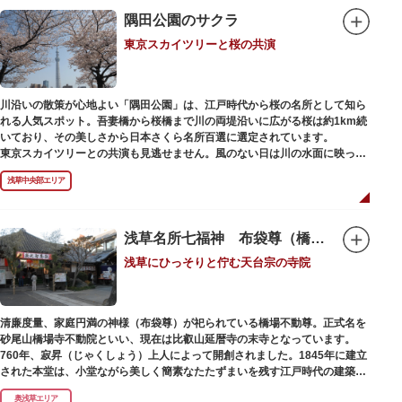
隅田公園のサクラ
東京スカイツリーと桜の共演
川沿いの散策が心地よい「隅田公園」は、江戸時代から桜の名所として知ら
れる人気スポット。吾妻橋から桜橋まで川の両堤沿いに広がる桜は約1km続
いており、その美しさから日本さくら名所百選に選定されています。
東京スカイツリーとの共演も見逃せません。風のない日は川の水面に映った
「逆さスカイツリー」と桜のコラボレーションも楽しめます。シーズン中は
浅草中央部エリア
夜桜がライトアップされ、日中とは異なる幻想的な雰囲気に包まれるのも魅
力のひとつ。屋形船や水上バスも運航しているので、いつもと違った目線の
お花見もおすすめです。
浅草名所七福神 布袋尊（橋場不動尊）
浅草にひっそりと佇む天台宗の寺院
清廉度量、家庭円満の神様（布袋尊）が祀られている橋場不動尊。正式名を
砂尾山橋場寺不動院といい、現在は比叡山延暦寺の末寺となっています。
760年、寂昇（じゃくしょう）上人によって開創されました。1845年に建立
された本堂は、小堂ながら美しく簡素なたたずまいを残す江戸時代の建築様
式です。明治の大火、関東大震災、第二次大戦の戦災でも周辺を災禍から守
奥浅草エリア