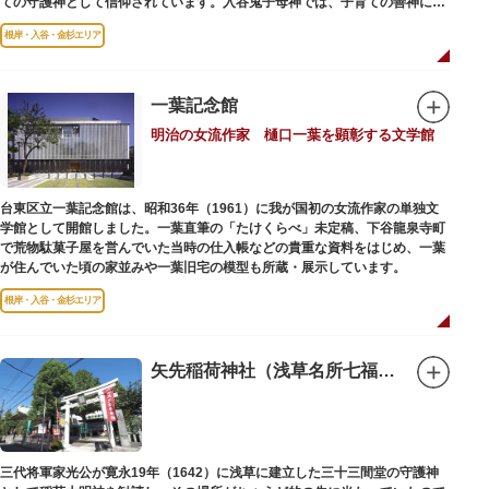
ての守護神として信仰されています。入谷鬼子母神では、子育ての善神にな
った由来からツノのない「おに」の文字を使っています。
根岸・入谷・金杉エリア
一葉記念館
明治の女流作家 樋口一葉を顕彰する文学館
台東区立一葉記念館は、昭和36年（1961）に我が国初の女流作家の単独文
学館として開館しました。一葉直筆の「たけくらべ」未定稿、下谷龍泉寺町
で荒物駄菓子屋を営んでいた当時の仕入帳などの貴重な資料をはじめ、一葉
が住んでいた頃の家並みや一葉旧宅の模型も所蔵・展示しています。
根岸・入谷・金杉エリア
矢先稲荷神社（浅草名所七福神 福禄寿）
三代将軍家光公が寛永19年（1642）に浅草に建立した三十三間堂の守護神