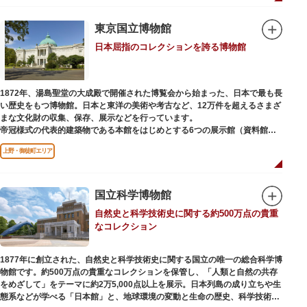
本館の設計は、フランスで活躍した近代建築の巨匠ル・コルビュジエによる
もの。「ル・コルビュジエの建築作品－近代建築運動への顕著な貢献－」の
東京国立博物館
構成資産の一つとして東京初の世界文化遺産に登録されています。前庭にも
日本屈指のコレクションを誇る博物館
ロダンの彫刻が展示されており、散策しながら美術鑑賞を楽しめるのも魅力
のひとつ。 ボランティア・スタッフと一緒に鑑賞する「美術トーク」や、解
説を聞きながら本館や前庭を一緒に歩く「建築ツアー」など、初めての来館
でも気軽に楽しめるプログラムも用意されています。
1872年、湯島聖堂の大成殿で開催された博覧会から始まった、日本で最も長
い歴史をもつ博物館。日本と東洋の美術や考古など、12万件を超えるさまざ
まな文化財の収集、保存、展示などを行っています。
帝冠様式の代表的建築物である本館をはじめとする6つの展示館（資料館）
からなり、89件の国宝を所蔵。常に貴重な文化財を公開し、講座や講演会、
上野・御徒町エリア
ワークショップなどを実施しています。国宝や重要文化財などの名品をたど
りながら、真の美術史を堪能し価値あるひと時を過ごしてみてはいかがでし
ょうか。
国立科学博物館
吹き抜けのエントランスに大理石の大階段がある本館では、壁時計やステン
自然史と科学技術史に関する約500万点の貴重
ドグラスなど格調高い内部装飾にも注目してみてください。初めて来館する
なコレクション
方や時間が限られている方などに向け提案されたコース（日本美術入門／た
てものめぐり／仏像大好き）を参考にめぐるのも良いでしょう。
1877年に創立された、自然史と科学技術史に関する国立の唯一の総合科学博
敷地内にはレストランやミュージアムショップのほか緑豊かな庭園も。季節
物館です。約500万点の貴重なコレクションを保管し、「人類と自然の共存
ごとの彩りを感じながらゆったりと散策するのもおすすめです。
をめざして」をテーマに約2万5,000点以上を展示。日本列島の成り立ちや生
態系などが学べる「日本館」と、地球環境の変動と生命の歴史、科学技術の