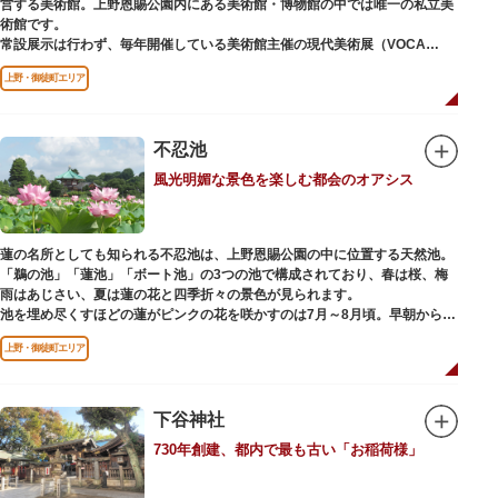
営する美術館。上野恩賜公園内にある美術館・博物館の中では唯一の私立美
り、現在もジュエリーや皮製品を扱うお店が多く、高いセンスとクオリティ
術館です。
をもった店舗が集結しています。
常設展示は行わず、毎年開催している美術館主催の現代美術展（VOCA
展）、公募展（上野の森美術館大賞展、日本の自然を描く展）のほか、マン
上野・御徒町エリア
ガから書展にいたるまで定期的に多彩なジャンルの独創的な企画展を開催し
ています。
別館の1階には、小企画展などの開催もできる上野の森美術館ギャラリー、
不忍池
そして、3階には上野の森アートスクールが設置され、初心者から熟練者を
風光明媚な景色を楽しむ都会のオアシス
対象とした油彩・アクリル、水彩、日本画のクラスや、週末に受講できる単
発講座などを開催しています。
蓮の名所としても知られる不忍池は、上野恩賜公園の中に位置する天然池。
「鵜の池」「蓮池」「ボート池」の3つの池で構成されており、春は桜、梅
雨はあじさい、夏は蓮の花と四季折々の景色が見られます。
池を埋め尽くすほどの蓮がピンクの花を咲かすのは7月～8月頃。早朝から午
前のみ開花するので、シーズン中は多くの観光客が朝早くから池を訪れま
上野・御徒町エリア
す。綺麗な蓮の花を近くから観察できるデッキを散歩しながら朝の不忍池を
楽しむのがおすすめです。
「ボート池」ではスワンボートやオール式のボートのレンタルが可能。水上
から池を眺めれば、新しい発見ができるかもしれません。また、「鵜の池」
下谷神社
にはマガモ・オナガガモなどたくさんの鴨や渡り鳥が訪れます。大都会の中
730年創建、都内で最も古い「お稲荷様」
でバードウォッチングができる珍しいスポットです。
ファミリーで、カップルで、または一人でゆったりと、思い思いの時間をお
過ごしください。