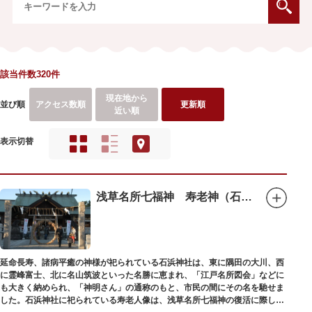
該当件数320件
現在地から
並び順
アクセス数順
更新順
近い順
表示切替
浅草名所七福神 寿老神（石浜神社）
延命長寿、諸病平癒の神様が祀られている石浜神社は、東に隅田の大川、西
に霊峰富士、北に名山筑波といった名勝に恵まれ、「江戸名所図会」などに
も大きく納められ、「神明さん」の通称のもと、市民の間にその名を馳せま
した。石浜神社に祀られている寿老人像は、浅草名所七福神の復活に際し、