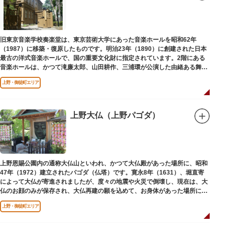
旧東京音楽学校奏楽堂は、東京芸術大学にあった音楽ホールを昭和62年
（1987）に移築・復原したものです。明治23年（1890）に創建された日本
最古の洋式音楽ホールで、国の重要文化財に指定されています。2階にある
音楽ホールは、かつて滝廉太郎、山田耕作、三浦環が公演した由緒ある舞台
です。
上野・御徒町エリア
上野大仏（上野パゴダ）
上野恩賜公園内の通称大仏山といわれ、かつて大仏殿があった場所に、昭和
47年（1972）建立されたパゴダ（仏塔）です。寛永8年（1631）、堀直寄
によって大仏が寄進されましたが、度々の地震や火災で倒壊し、現在は、大
仏のお顔のみが保存され、大仏再建の願を込めて、お身体があった場所にパ
ゴダが建てられました。
上野・御徒町エリア