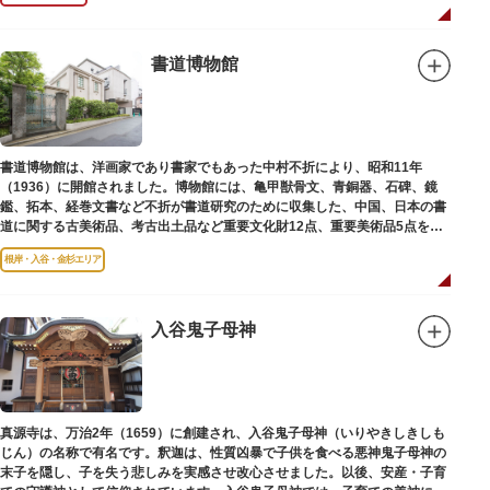
書道博物館
書道博物館は、洋画家であり書家でもあった中村不折により、昭和11年
（1936）に開館されました。博物館には、亀甲獣骨文、青銅器、石碑、鏡
鑑、拓本、経巻文書など不折が書道研究のために収集した、中国、日本の書
道に関する古美術品、考古出土品など重要文化財12点、重要美術品5点を含
む約16000点が収蔵されています。
根岸・入谷・金杉エリア
入谷鬼子母神
真源寺は、万治2年（1659）に創建され、入谷鬼子母神（いりやきしきしも
じん）の名称で有名です。釈迦は、性質凶暴で子供を食べる悪神鬼子母神の
末子を隠し、子を失う悲しみを実感させ改心させました。以後、安産・子育