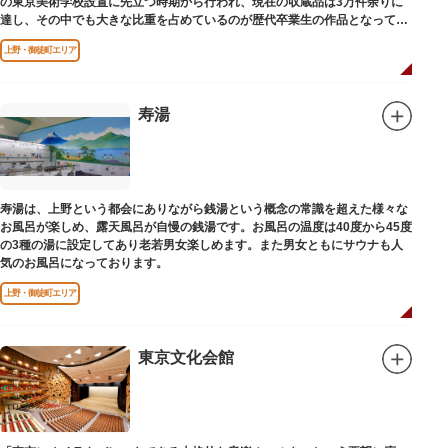
の東京美術学校設置に先立つ時期から行われ、現在の収蔵品は3万件余りに
達し、その中でも大きな比重を占めているのが歴代卒業生の作品となってい
ます。
上野・御徒町エリア
寿湯
寿湯は、上野という都会にありながら銭湯という概念の常識を超えた様々な
お風呂が楽しめ、露天風呂が自慢の銭湯です。お風呂の温度は40度から45度
の3種の湯に設定してあり老若男女楽しめます。また男女ともにサウナも人
気のお風呂になっております。
上野・御徒町エリア
東京文化会館