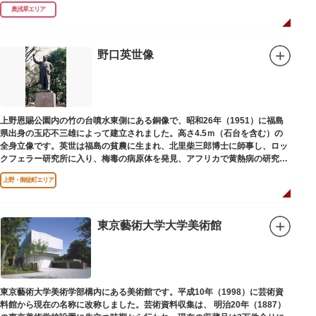
延命長寿の神として奉安されたものです。
奥浅草エリア
野口英世像
上野恩賜公園内の竹の台噴水東側にある銅像で、昭和26年（1951）に福島
県出身の玉応不三雄によって建立されました。高さ4.5ｍ（石台を含む）の
全身立像です。英世は福島の貧農に生まれ、北里柴三郎博士に師事し、ロッ
クフェラー研究所に入り、梅毒の病原体を発見、アフリカで黄熱病の研究中
感染して、死去しました。
上野・御徒町エリア
東京藝術大学大学美術館
東京藝術大学美術学部構内にある美術館です。平成10年（1998）に芸術資
料館から現在の名称に改称しました。芸術資料収集は、 明治20年（1887）