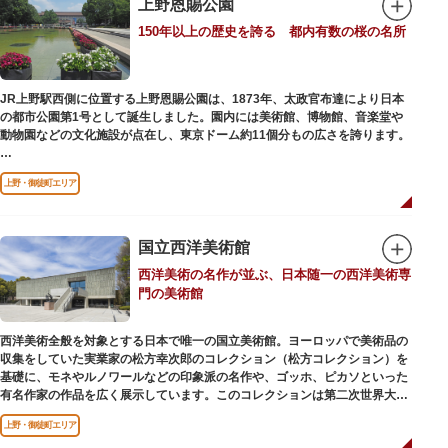
上野恩賜公園
参拝は6:00～17:00（御朱印の授与は9:00～17:00）
150年以上の歴史を誇る 都内有数の桜の名所
JR上野駅西側に位置する上野恩賜公園は、1873年、太政官布達により日本
の都市公園第1号として誕生しました。園内には美術館、博物館、音楽堂や
動物園などの文化施設が点在し、東京ドーム約11個分もの広さを誇ります。
ソメイヨシノやヤマザクラなど約1,200本の桜が植えられた園内は、桜の名
上野・御徒町エリア
所としても有名。シーズンにはライトアップされた夜桜が一層風情を添え、
例年延べ330万人近い人出となります。不忍池（しのばずのいけ）は江戸時
代より浮世絵に描かれたほどのハスの名所。たくさんの鴨や渡り鳥が訪れる
ので、バードウォッチングを楽しむ人の姿も見られるスポットです。
国立西洋美術館
西洋美術の名作が並ぶ、日本随一の西洋美術専
美術館や博物館で国内外の芸術作品や文化・自然科学に触れたり、歴史の薫
門の美術館
りを感じながら史跡巡りを楽しんではいかがでしょうか。1日では見てまわ
りきれないほどの魅力にあふれた公園です。
西洋美術全般を対象とする日本で唯一の国立美術館。ヨーロッパで美術品の
収集をしていた実業家の松方幸次郎のコレクション（松方コレクション）を
基礎に、モネやルノワールなどの印象派の名作や、ゴッホ、ピカソといった
有名作家の作品を広く展示しています。このコレクションは第二次世界大戦
中にフランス政府に接収され、戦後に専用の美術館を創設することを条件に
上野・御徒町エリア
日本へ寄贈返還されました。