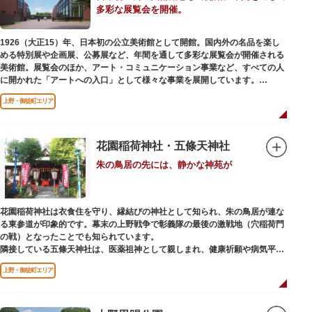
多彩な展覧会を開催。
当時の日本では非常に珍しいスイスの山小屋風の撞球室（ビリヤード場）
で、洋館から地下道でつながっています。通常は非公開ですが、毎月15日
（10月のみ10/16）に先着順で限定公開されています。
1926（大正15）年、日本初の公立美術館として開館。国内外の名品を楽し
める特別展や企画展、公募展など、年間を通して多彩な展覧会が開催される
【和館大広間】
美術館。展覧会のほか、アート・コミュニケーション事業など、すべての人
洋館に併置された名棟 梁大河喜十郎の手によるものと伝えられている書院造
に開かれた「アートへの入口」として様々な事業を展開しています。
りの和館で、当時は550坪に及ぶ洋館を遥かにしのぐ規模でしたが、現在は
冠婚葬祭などに使われていた大広間の1棟だけが残っています。
上野・御徒町エリア
レストランやミュージアムショップも充実。開放的なガラス張りのレストラ
ンからは、美術館のプロムナードや四季折々の公園の景色を眺めることがで
一度にさまざま建築様式が見られるとあって見ごたえ抜群。大名庭園の形式
きます。入館は無料で、レストランやミュージアムショップのみの利用も可
を一部踏襲している広大な庭は、建築様式同様に和洋併置式とされ、「芝
能です（観覧料は展覧会によって異なります。展覧会のスケジュールや観覧
花園稲荷神社・五條天神社
庭」をもつ近代庭園の初期の形を残しています。江戸時代の石碑や手水鉢、
料等の詳細は公式サイトをご確認ください）。
庭石などが見られ、煉瓦塀を含めた敷地全体が重要文化財に指定されていま
朱の鳥居の先には、静かな神苑が
専門のスタッフに子供を預け、ゆっくりと展覧会鑑賞を楽しめる託児サービ
す。
ス「パパママデー（事前予約制）」や、個室スペースのある授乳室、ミルク
用のお湯のサービスもあるのでファミリーにもおすすめです。
花園稲荷神社は衣食住を守り、縁結びの神社として知られ、朱の鳥居が連な
レンガ色のタイル張りの建物は、日本のモダニズム建築の巨匠・前川國男の
る東参道が印象的です。幕末の上野戦争で彰義隊の最後の激戦地（穴稲荷門
設計。
の戦）となったことでも知られています。
屋外には彫刻等の立体作品も展示されています。
隣接している五條天神社は、医薬祖神として親しまれ、健康祈願や病気平癒
祈願の参拝者が多く、相殿には菅原道真公も祀られています。
上野・御徒町エリア
境内がつながっており、まるでひとつの神社かのように並んで鎮座していま
すが、それぞれ別々の由緒の独立した神社です。どちらの御朱印も五條天神
社の境内にある授与所で頒布されています。