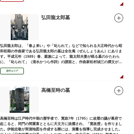
弘田龍太郎墓
弘田龍太郎は、「春よ来い」や「叱られて」などで知られる大正時代から昭
和初期の作曲家である弘田龍太郎の墓は全生庵（ぜんしょうあん）にありま
す。平成元年（1989）春、親族によって、龍太郎夫妻が眠る墓のかたわら
に、「叱られて」（清水かつら作詞）の譜面と、作曲家松村禎三の撰文が浮
き彫りされる碑が建立されました。
谷中エリア
高橋至時の墓
高橋至時は江戸時代中期の暦学者で、寛政7年（1795）に改暦の議が幕府で
起こると、同門の間重富とともに天文方に抜擢され、「寛政歴」を作りまし
た。伊能忠敬が実測地図を作成する際には、測量を指導し完成させました。