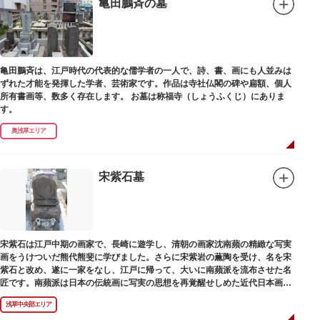
亀田鵬斉の墓
亀田鵬斉は、江戸時代の代表的な儒学者の一人で、詩、書、画にも人並みは
ずれた才能を発揮した学者、芸術家です。作品は寺社仏閣の碑や扁額、個人
所有書画等、数多く存在します。 お墓は称福寺（しょうふくじ）にありま
す。
奥浅草エリア
宋紫石墓
宋紫石は江戸中期の画家で、長崎に遊学し、清朝の画家沈南蘋の精緻な写実
画をうけついだ熊代熊斐に学びました。さらに宋紫岩の薫陶を受け、名を宋
紫石と改め、遂に一家をなし、江戸に帰って、大いに南蘋派を流布させた名
匠です。南蘋派は日本の伝統画に写実の思想を再覚醒せしめた近代日本画壇
の源流です。お墓は徳本寺（とくほんじ）境内にあります。
浅草中央部エリア