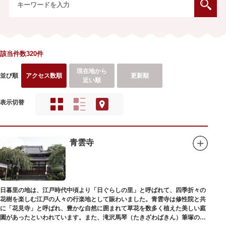
該当件数320件
現在地から
並び順
アクセス数順
更新順
近い順
表示切替
青雲寺
日暮里の地は、江戸時代中頃より「日ぐらしの里」と呼ばれて、四季折々の
花樹を楽しむ江戸の人々の行楽地として賑わいました。青雲寺は修性院と共
に「花見寺」と呼ばれ、豊かな自然に囲まれて草花を数多く植えた美しい庭
園があったといわれています。また、滝沢馬琴（たきざわばきん）筆塚の碑