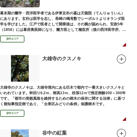
幕末期の蘭学・西洋医学者である伊東玄朴の墓は天龍院（てんりゅういん）
にあります。玄朴は医学を志し、長崎の鳴滝塾でシーボルトよりオランダ医
学を学びました。江戸で医者として開業後は、その腕が認められ、安政5年
（1858）には幕府奥医師になり、蘭方医として種痘所（後の西洋医学所、現
東京大学医学部）の開設などに尽力し、明治4年（1871）72歳で没しまし
谷中エリア
た。
大雄寺のクスノキ
大雄寺のクスノキは、大雄寺境内にある巨木で都内で一番大きいクスノキと
いわれています。幹回り6.2ｍ、樹高13ｍ、枝張12ｍで推定樹齢200～300年
です。「都市の美観風致を維持するための樹木の保存に関する法律」に基づ
く都知事指定樹であり、「台東区みどりの条例」保護樹木です。
谷中エリア
谷中の紅葉