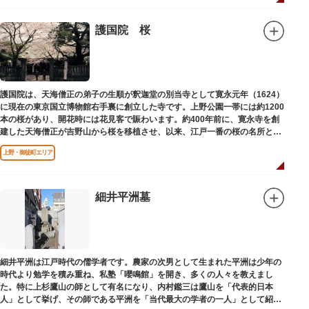
後も縁があり、嘉納の人柄や骨格などを熟知していた朝倉は、嘉納の海外出
張中に本作を制作して周囲を驚かせました。しっかりした体幹を感じさせる
ポーズは、嘉納の柔道家としての「不動の姿勢」を意識したと思われます。
護国院 桜
護国院は、天海僧正の弟子の生順が釈迦堂の別当寺として寛永元年（1624）
に現在の東京国立博物館右手裏に創立した寺です。上野公園一帯には約1200
本の桜があり、開花時には花見客で賑わいます。約400年前に、寛永寺を創
建した天海僧正が吉野山から桜を移植させ、以来、江戸一番の桜の名所とし
て今日に及んでいます。
上野・御徒町エリア
細井平洲墓
細井平洲は江戸時代の儒学者です。農家の次男として生まれた平洲は少年の
時代より勉学を積み重ね、私塾「嚶鳴館」を開き、多くの人々を教えまし
た。特に上杉鷹山の師として有名になり、内村鑑三は鷹山を「代表的日本
人」として挙げ、その師である平洲を「当代最大の学者の一人」として紹介