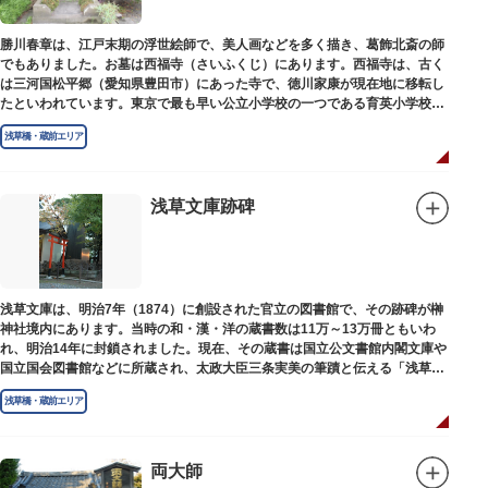
勝川春章は、江戸末期の浮世絵師で、美人画などを多く描き、葛飾北斎の師
でもありました。お墓は西福寺（さいふくじ）にあります。西福寺は、古く
は三河国松平郷（愛知県豊田市）にあった寺で、徳川家康が現在地に移転し
たといわれています。東京で最も早い公立小学校の一つである育英小学校の
発祥の地としても知られています。
浅草橋・蔵前エリア
浅草文庫跡碑
浅草文庫は、明治7年（1874）に創設された官立の図書館で、その跡碑が榊
神社境内にあります。当時の和・漢・洋の蔵書数は11万～13万冊ともいわ
れ、明治14年に封鎖されました。現在、その蔵書は国立公文書館内閣文庫や
国立国会図書館などに所蔵され、太政大臣三条実美の筆蹟と伝える「浅草文
庫」の朱印が押されています。
浅草橋・蔵前エリア
両大師