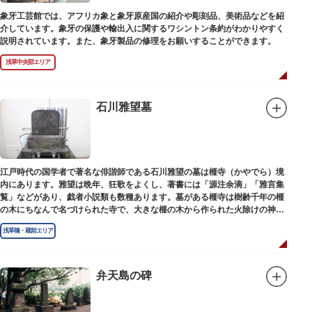
象牙工芸館では、アフリカ象と象牙原産国の紹介や彫刻品、美術品などを紹
介しています。象牙の保護や輸出入に関するワシントン条約がわかりやすく
説明されています。また、象牙製品の修理をお願いすることができます。
浅草中央部エリア
石川雅望墓
江戸時代の国学者で著名な俳諧師である石川雅望の墓は榧寺（かやでら）境
内にあります。雅望は晩年、狂歌をよくし、著書には「源注余滴」「雅言集
覧」などがあり、戯者小説類も数種あります。墓がある榧寺は樹齢千年の榧
の木にちなんで名づけられた寺で、大きな榧の木から作られた火除けの神、
秋葉権現で知られています。
浅草橋・蔵前エリア
弁天島の碑