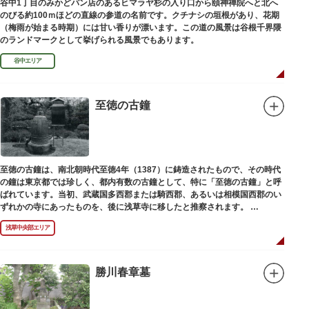
谷中1丁目のみかどパン店のあるヒマラヤ杉の入り口から頤神禅院へと北へ
のびる約100ｍほどの直線の参道の名前です。クチナシの垣根があり、花期
（梅雨が始まる時期）には甘い香りが漂います。この道の風景は谷根千界隈
のランドマークとして挙げられる風景でもあります。
谷中エリア
至徳の古鐘
至徳の古鐘は、南北朝時代至徳4年（1387）に鋳造されたもので、その時代
の鐘は東京都では珍しく、都内有数の古鐘として、特に「至徳の古鐘」と呼
ばれています。当初、武蔵国多西郡または騎西郡、あるいは相模国西郡のい
ずれかの寺にあったものを、後に浅草寺に移したと推察されます。
現在は、五重塔北側の絵馬堂内に保管されています。絵馬堂は通常非公開と
浅草中央部エリア
なっていますが、不定期で行われる「伝法院庭園拝観と絵馬展」が開催され
る際は、展示されている至徳の古鐘を見ることができます。
勝川春章墓