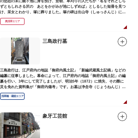
の悲恋の末に鏡ヶ池に身を投げ、翌朝、草刈りの人たちが「名をそれとしら
ずともしれさる沢の あとをかがみが池にしずめば」としるした短冊を見つ
け、采女とわかり、塚に葬りました。塚の碑は出山寺（しゅっさんじ）にあ
ります。
奥浅草エリア
三島政行墓
三島政行は、江戸府内の地誌「御府内風土記」「新編武蔵風土記稿」などの
編纂に従事しました。幕命によって、江戸府内の地誌「御府内風土記」の編
纂を行い、3年にして完了しましたが、明治5年（1872）に焼失、その際に
災を免れた資料集が「御府内備考」です。お墓は浄念寺（じょうねんじ）境
内にあります。
浅草橋・蔵前エリア
象牙工芸館