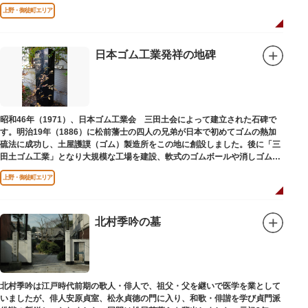
（1975）に同会が建立しました。
上野・御徒町エリア
日本ゴム工業発祥の地碑
昭和46年（1971）、日本ゴム工業会 三田土会によって建立された石碑で
す。明治19年（1886）に松前藩士の四人の兄弟が日本で初めてゴムの熱加
硫法に成功し、土屋護謨（ゴム）製造所をこの地に創設しました。後に「三
田土ゴム工業」となり大規模な工場を建設、軟式のゴムボールや消しゴムな
ど新しいゴム製品を次々に開発しました。
上野・御徒町エリア
北村季吟の墓
北村季吟は江戸時代前期の歌人・俳人で、祖父・父を継いで医学を業として
いましたが、俳人安原貞室、松永貞徳の門に入り、和歌・俳諧を学び貞門派