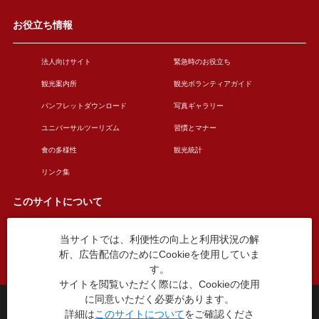
お役立ち情報
法人向けサイト
緊急時のお役立ち
観光案内所
観光ボランティアガイド
パンフレットダウンロード
写真ギャラリー
ユニバーサルツーリズム
習慣とマナー
食の多様性
観光統計
リンク集
このサイトについて
当サイトでは、利便性の向上と利用状況の解
このサイトについて
広告掲載について
析、広告配信のためにCookieを使用していま
お問い合わせ
す。
サイトを閲覧いただく際には、Cookieの使用
に同意いただく必要があります。
台東区役所観光課
詳細は
このサイトについて
をご確認くださ
〒110-8615 東京都台東区東上野4丁目5番6号