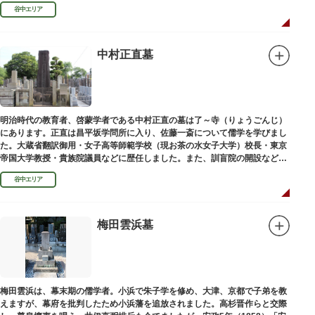
があります。
谷中エリア
中村正直墓
明治時代の教育者、啓蒙学者である中村正直の墓は了～寺（りょうごんじ）
にあります。正直は昌平坂学問所に入り、佐藤一斎について儒学を学びまし
た。大蔵省翻訳御用・女子高等師範学校（現お茶の水女子大学）校長・東京
帝国大学教授・貴族院議員などに歴任しました。また、訓盲院の開設など女
子教育や障害者教育にも力を注ぎました。明治24（1891）病没しました。
谷中エリア
梅田雲浜墓
梅田雲浜は、幕末期の儒学者。小浜で朱子学を修め、大津、京都で子弟を教
えますが、幕府を批判したため小浜藩を追放されました。高杉晋作らと交際