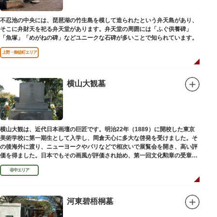
不忍池の中央には、琵琶湖の竹生島を模して造られたという弁天島があり、
そこに弁財天を祀る弁天堂があります。弁天堂の周囲には「ふぐ供養碑」
「魚塚」「めがねの碑」などユニークな石碑が多いことで知られています。
上野・御徒町エリア
横山大観墓
横山大観は、近代日本画壇の巨匠です。明治22年（1889）に開校した東京
美術学校に第一期生として入学し、岡倉天心に多大な啓発を受けました。そ
の後海外に渡り、ニューヨークやパリなどで相次いで展覧会を開き、高い評
価を得ました。日本でもその画風が評価され始め、第一回文化勲章の受章者
となりました。お墓は谷中霊園にあります。
谷中エリア
河東碧梧桐墓