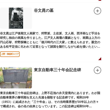
谷文晁の墓
谷文晁は江戸後期文人画家で、狩野派、土佐派、文人画、西洋画など手法を
研究し独自の画風を作りました。江戸文人画壇の重鎮となり、画業は上方の
円山応挙、狩野探幽とともに「徳川時代の三大家」に数えられます。親交の
ある松平定信に乞われて近習となって諸国を随行しながら絵を描いたといわ
れています。お墓は源空寺（げんくうじ）にあります。
上野・御徒町エリア
東京自動車三十年会記念碑
東京自動車三十年会記念碑は、上野不忍池の弁天堂境内にあります。わが国
自動車業界の黎明期を支えた先達を顕彰する記念碑です。昭和28年
（1953）に結成された「三十年会」は、その当時業界歴が30年以上の方々
で構成され、会の名の由来となっています。この記念碑は昭和50年