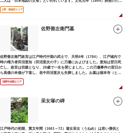
二人は「日本地図の父母」といわれています。文化元年（1804）肺患のため
没しました。お墓は源空寺（げんくうじ）にあります。
上野・御徒町エリア
佐野善左衛門墓
佐野善左衛門政言は江戸時代中期の武士で、天明4年（1784）、江戸城内で
時の権力者田沼意知（田沼意次の子）に刃傷におよびました。意知は翌日死
亡し、政言は切腹となり、28歳で一生を閉じました。この刃傷事件の翌日か
ら高価の米価が下落し、老中田沼意次も失脚しました。お墓は徳本寺（とく
ほんじ）境内にあります。
浅草中央部エリア
采女塚の碑
江戸時代の初期、寛文年間（1661～72）遊女采女（うねめ）は若い僧侶と