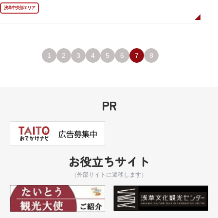
しています。お墓は天嶽院（てんがくいん）境内にあります。
浅草中央部エリア
1
2
3
4
5
6
7
8
PR
お役立ちサイト
（外部サイトに遷移します）