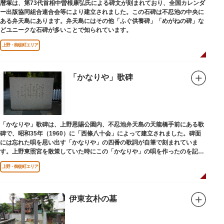
暦塚は、第73代首相中曽根康弘氏による碑文が刻まれており、全国カレンダ
ー出版協同組合連合会等により建立されました。この石碑は不忍池の中央に
ある弁天島にあります。弁天島にはその他「ふぐ供養碑」「めがねの碑」な
どユニークな石碑が多いことで知られています。
上野・御徒町エリア
「かなりや」歌碑
「かなりや」歌碑は、上野恩賜公園内、不忍池弁天島の天龍橋手前にある歌
碑で、昭和35年（1960）に「西條八十会」によって建立されました。碑面
には忘れた唄を思い出す「かなりや」の四番の歌詞が自筆で刻まれていま
す。上野東照宮を散策していた時にこの「かなりや」の唄を作ったのを記念
してこの地に建てられました。
上野・御徒町エリア
伊東玄朴の墓