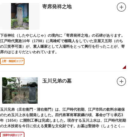
寄席発祥之地
下谷神社（したやじんじゃ）の境内に「寄席発祥之地」の石碑があります。
江戸時代寛政10年（1798）に馬喰町で櫛職人をしていた京屋又五郎（のち
の三笑亭可楽）が、素人噺家として入場料をとって興行を行ったことが、寄
席のはじまりだといわれています。
上野・御徒町エリア
玉川兄弟の墓
玉川兄弟（庄右衛門・清右衛門）は、江戸時代初期、江戸市民の飲料水確保
のため玉川上水を開発しました。四代将軍将軍家綱の頃、幕命が下り承応3
年（1654）に開削工事は完成しました。現存する玉川上水は、江戸時代初期
の土木技術を今日に伝える貴重な文化財です。お墓は聖徳寺（しょうとく
じ）にあります。
浅草中央部エリア