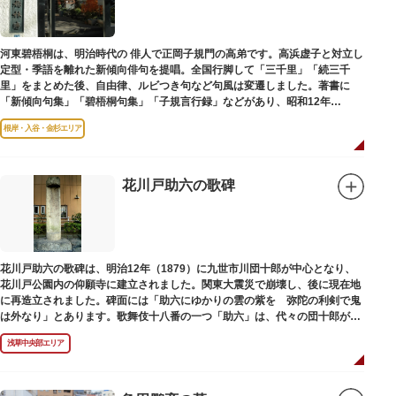
河東碧梧桐は、明治時代の 俳人で正岡子規門の高弟です。高浜虚子と対立し
定型・季語を離れた新傾向俳句を提唱。全国行脚して「三千里」「続三千
里」をまとめた後、自由律、ルビつき句など句風は変遷しました。著書に
「新傾向句集」「碧梧桐句集」「子規言行録」などがあり、昭和12年
（1937）に没し、お墓は梅林寺（ばいりんじ）にあります。
根岸・入谷・金杉エリア
花川戸助六の歌碑
花川戸助六の歌碑は、明治12年（1879）に九世市川団十郎が中心となり、
花川戸公園内の仰願寺に建立されました。関東大震災で崩壊し、後に現在地
に再造立されました。碑面には「助六にゆかりの雲の紫を 弥陀の利剣で鬼
は外なり」とあります。歌舞伎十八番の一つ「助六」は、代々の団十郎が伝
えていますが、助六の実像は不明です。
浅草中央部エリア