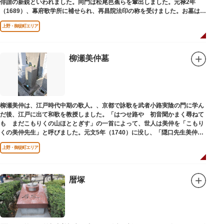
俳諧の新鋭といわれました。同門は松尾芭蕉らを輩出しました。元禄2年
（1689）、幕府歌学所に補せられ、再昌院法印の称を受けました。お墓は正
慶寺（しょうけいじ）にあります。
上野・御徒町エリア
柳瀬美仲墓
柳瀬美仲は、江戸時代中期の歌人。、京都で詠歌を武者小路実陰の門に学ん
だ後、江戸に出て和歌を教授しました。「はつせ路や 初音聞かまく尋ねて
も まだこもりくの山ほととぎす」の一首によって、世人は美仲を「こもり
くの美仲先生」と呼びました。元文5年（1740）に没し、「隠口先生美仲甫
之墓」と刻まれた墓が教證寺（きょうしょうじ）にあります。
上野・御徒町エリア
暦塚