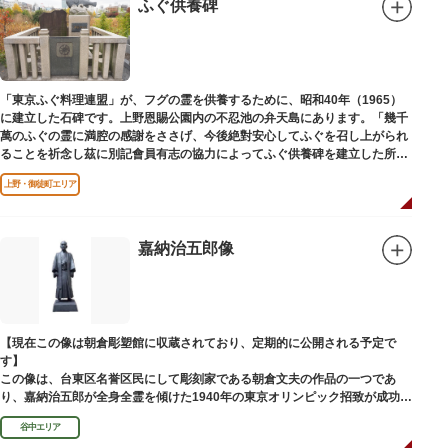
ふぐ供養碑
「東京ふぐ料理連盟」が、フグの霊を供養するために、昭和40年（1965）
に建立した石碑です。上野恩賜公園内の不忍池の弁天島にあります。「幾千
萬のふぐの霊に満腔の感謝をささげ、今後絶對安心してふぐを召し上がられ
ることを祈念し茲に別記會員有志の協力によってふぐ供養碑を建立した所以
であります」と刻まれています。
上野・御徒町エリア
嘉納治五郎像
【現在この像は朝倉彫塑館に収蔵されており、定期的に公開される予定で
す】
この像は、台東区名誉区民にして彫刻家である朝倉文夫の作品の一つであ
り、嘉納治五郎が全身全霊を傾けた1940年の東京オリンピック招致が成功
（のちに返上）した、1936年に制作されました。
谷中エリア
朝倉文夫は、1907～1910年ころに嘉納と知り合ったと推察されます。その