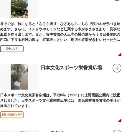
谷中では、秋になると「さくら通り」などあちらこちらで桜の木が色づき始
めます。さらに、イチョウやモミジなど紅葉する木がさまざまあり、見事な
風景を作り出します。また、谷中霊園の天王寺の横の道からＪＲ日暮里駅の
西口に下りる石段の坂は「紅葉坂」といい、周辺の紅葉がきれいだったため
このように命名されたという説があります。
谷中エリア
日本文化スポーツ栄誉賞広場
日本スポーツ文化賞栄誉広場は、平成8年（1996）に上野恩賜公園内に設置
されました。日本スポーツ文化賞栄誉広場には、国民栄誉賞受賞者の手形が
展示されています。
上野・御徒町エリア