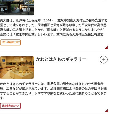
両大師は、江戸時代正保元年（1644）、寛永寺開山天海僧正の像を安置する
堂として建立されました。天海僧正と天海が最も尊敬した平安時代の高僧慈
恵大師の二大師を祀ることから「両大師」と呼ばれるようになりましたが、
正式には「寛永寺開山堂」といいます。堂内にある天海僧正坐像は有形文化
財に指定されています。
上野・御徒町エリア
かわとはきものギャラリー
かわとはきものギャラリーには、世界各国の歴史的なはきものや各種参考
靴、工具などが展示されています。足形測定機により自身の足の甲回りを採
寸することができたり、シマウマや象など変わった皮に触れることもできま
す。
浅草中央部エリア