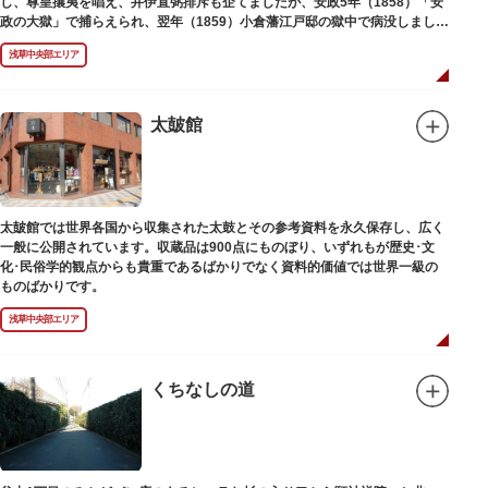
し、尊皇攘夷を唱え、井伊直弼排斥も企てましたが、安政5年（1858）「安
政の大獄」で捕らえられ、翌年（1859）小倉藩江戸邸の獄中で病没しまし
た。お墓は海禅寺（かいぜんじ）にあります。
浅草中央部エリア
太皷館
太皷館では世界各国から収集された太鼓とその参考資料を永久保存し、広く
一般に公開されています。収蔵品は900点にものぼり、いずれもが歴史･文
化･民俗学的観点からも貴重であるばかりでなく資料的価値では世界一級の
ものばかりです。
浅草中央部エリア
くちなしの道