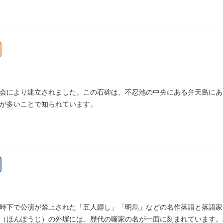
会により建立されました。この石碑は、不忍池の中央にある弁天島にあ
が多いことで知られています。
時下で公演が禁止された「五人廻し」「明烏」などの名作落語と落語家先
（ほんぽうじ）の外塀には、歴代の噺家の名が一面に刻まれています。