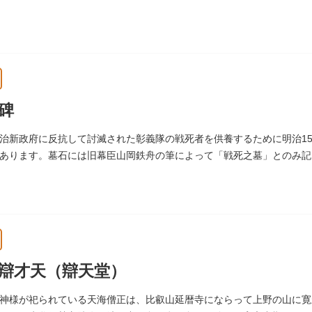
祀った稲荷は全国に2ケ所しかない非常に珍しいものです。
碑
治新政府に反抗して討滅された彰義隊の戦死者を供養するために明治15
あります。墓石には旧幕臣山岡鉄舟の筆によって「戦死之墓」とのみ記
辯才天（辯天堂）
神様が祀られている天海僧正は、比叡山延暦寺にならって上野の山に寛