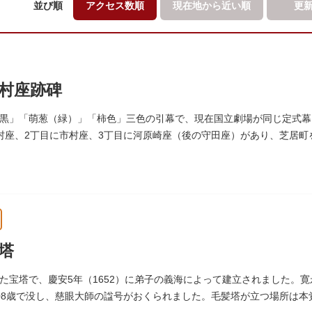
並び順
アクセス数順
現在地から
近い順
更
村座跡碑
黒」「萌葱（緑）」「柿色」三色の引幕で、現在国立劇場が同じ定式幕
村座、2丁目に市村座、3丁目に河原崎座（後の守田座）があり、芝居
1964）に跡碑が建てられました。
塔
た宝塔で、慶安5年（1652）に弟子の義海によって建立されました。寛永
08歳で没し、慈眼大師の諡号がおくられました。毛髪塔が立つ場所は