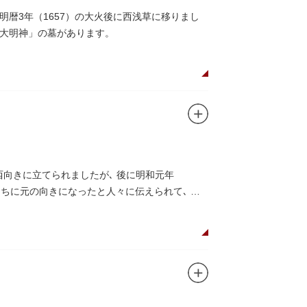
暦3年（1657）の大火後に西浅草に移りまし
大明神」の墓があります。
西向きに立てられましたが､ 後に明和元年
うちに元の向きになったと人々に伝えられて､ こ