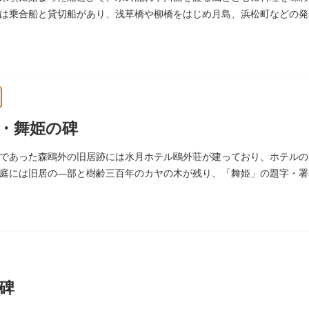
は乗合船と貸切船があり、浅草橋や柳橋をはじめ月島、浜松町などの発
・舞姫の碑
であった森鴎外の旧居跡には水月ホテル鴎外荘が建っており、ホテルの
庭には旧居の―部と樹齢三百年のカヤの木が残り、「舞姫」の題字・署
文学碑も建っています。
碑