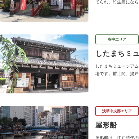
てられ、竹生島になら
渡して参拝していまし
谷中エリア
したまちミュ
したまちミュージアム
場です。前土間、揚戸
枡、樽や徳利、宣伝用
浅草中央部エリア
屋形船
屋形船は、江戸時代の