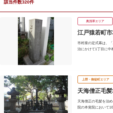
該当件数320件
奥浅草エリア
江戸猿若町市
市村座の定式幕は、「
治にかけて1丁目に中
たこの地に昭和39年（
上野・御徒町エリア
天海僧正毛髪
天海僧正の毛髪を治め
院の本覚院において1