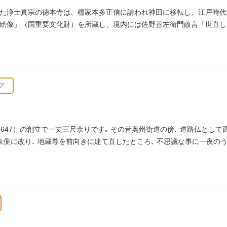
た浄土真宗の徳本寺は、檀家本多正信に請われ神田に移転し、江戸時代明
絵像」（国重要文化財）を所蔵し、境内には佐野善左衛門政言「世直し
ア
647）の創立で一丈三尺余りです｡ その昔奥州街道の傍､ 道路仏として
の東側に改り､ 地蔵尊を前向きに建て直したところ､ 不思議な事に一夜の
われています｡薬王寺（やくおうじ）にあります。