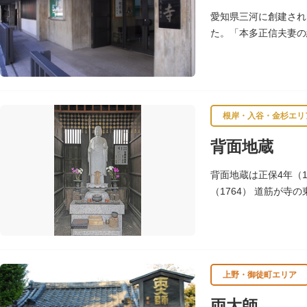
愛知県三河に創建され
た。「本多正信夫妻の
根岸・入谷・金杉エリ
背面地蔵
背面地蔵は正保4年（1
（1764） 道筋が寺
の尊称が起こったとい
上野・御徒町エリア
両大師