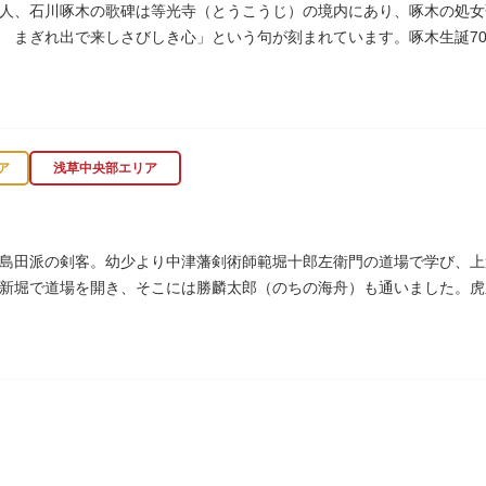
人、石川啄木の歌碑は等光寺（とうこうじ）の境内にあり、啄木の処女
 まぎれ出で来しさびしき心」という句が刻まれています。啄木生誕70年
ア
浅草中央部エリア
島田派の剣客。幼少より中津藩剣術師範堀十郎左衛門の道場で学び、上
新堀で道場を開き、そこには勝麟太郎（のちの海舟）も通いました。虎
ました。お墓は正定寺（しょうじょうじ）にあります。