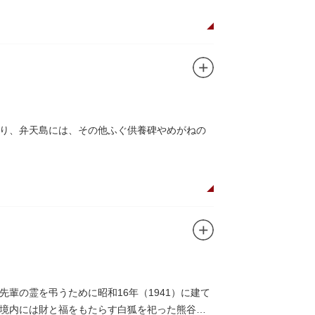
り、弁天島には、その他ふぐ供養碑やめがねの
輩の霊を弔うために昭和16年（1941）に建て
境内には財と福をもたらす白狐を祀った熊谷稲