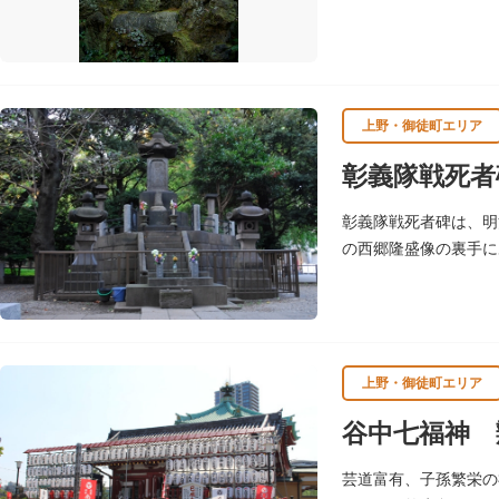
荷があります。白狐を
上野・御徒町エリア
彰義隊戦死者
彰義隊戦死者碑は、明
の西郷隆盛像の裏手に
上野・御徒町エリア
谷中七福神 
芸道富有、子孫繁栄の