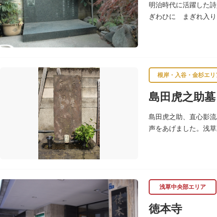
明治時代に活躍した詩
ぎわひに まぎれ入り
た。
根岸・入谷・金杉エリ
島田虎之助墓
島田虎之助、直心影流
声をあげました。浅草
（1852）に病没し
浅草中央部エリア
徳本寺