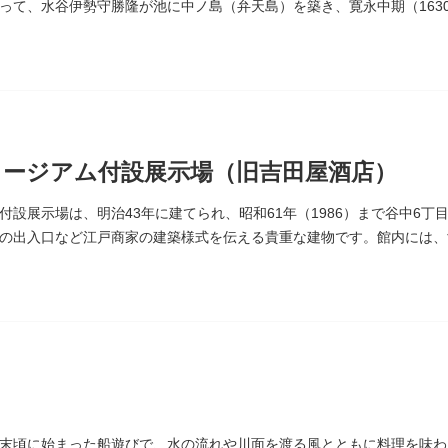
って、水谷伊勢守勝隆が池に中ノ島（弁天島）を築き、寛永中期（163
たが、後に橋が架けられました。
ージアム付設展示場（旧吉田屋酒店）
付設展示場は、明治43年に建てられ、昭和61年（1986）まで谷中6
の出入口など江戸商家の建築様式を伝える貴重な建物です。館内には、
ポスターなどの資料を展示しています。
末頃に始まった船遊びで、水の流れや川面を渡る風とともに料理を味わ