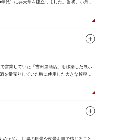
0年代）に弁天堂を建立しました。当初、小舟を
丁目で営業していた「吉田屋酒店」を移築した展示
酒を量売りしていた時に使用した大きな棹秤、
いながら、川岸の風景や夜景を肌で感じること