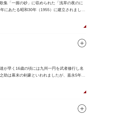
歌集「一握の砂」に収められた「浅草の夜のに
にあたる昭和30年（1955）に建立されまし
達が早く16歳の頃には九州一円を武者修行し名
之助は幕末の剣豪といわれましたが、嘉永5年