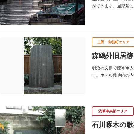
ができます。屋形船に
るコースがあります。
上野・御徒町エリア
森鴎外旧居跡
明治の文豪で陸軍軍人
す。ホテル敷地内の内
られた「舞姫の碑」の
浅草中央部エリア
石川啄木の歌