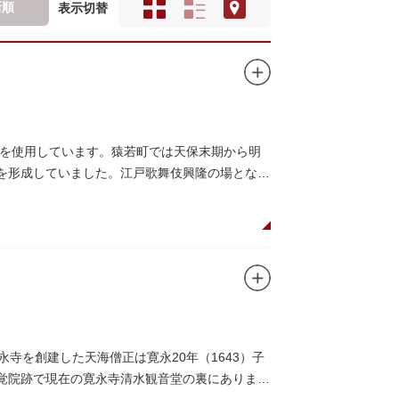
新順
表示切替
を使用しています。猿若町では天保末期から明
町を形成していました。江戸歌舞伎興隆の場となっ
寺を創建した天海僧正は寛永20年（1643）子
本覚院跡で現在の寛永寺清水観音堂の裏にありま