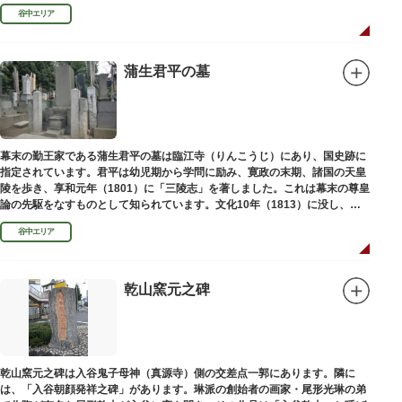
い絵画様式である多色刷り版画「錦絵」に描きました。
谷中エリア
蒲生君平の墓
幕末の勤王家である蒲生君平の墓は臨江寺（りんこうじ）にあり、国史跡に
指定されています。君平は幼児期から学問に励み、寛政の末期、諸国の天皇
陵を歩き、享和元年（1801）に「三陵志」を著しました。これは幕末の尊皇
論の先駆をなすものとして知られています。文化10年（1813）に没し、高
山彦三郎や林子平と共に「寛政三奇人」の一人にあげられています。
谷中エリア
乾山窯元之碑
乾山窯元之碑は入谷鬼子母神（真源寺）側の交差点一郭にあります。隣に
は、「入谷朝顔発祥之碑」があります。琳派の創始者の画家・尾形光琳の弟