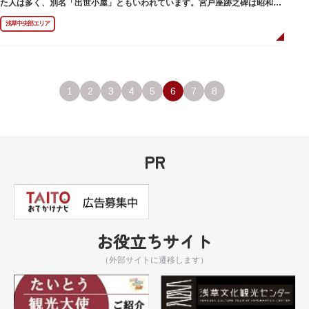
た人は多く、別名「出世小屋」ともいわれています。宮戸座跡之碑は昭和53
年（1978）に建てられました。
浅草中央部エリア
1
2
3
4
5
6
7
8
PR
お役立ちサイト
（外部サイトに遷移します）