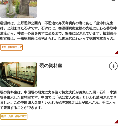
櫛淵碑は、上野恩師公園内、不忍池の弁天島境内の裏にある「虚沖軒先生
碑」と刻まれた石碑です。石碑には、櫛淵彌兵衛宣根の先祖に伝わる香取神
道流から、神道一心流を興すに至るまで、簡略に記されています。櫛淵彌兵
衛宣根は、一橋徳川家に召抱えられ、以後三代にわたって徳川将軍直々の護
衛役として仕えました。
上野・御徒町エリア
硯の資料室
硯の資料室は、中国硯の研究に力を注ぐ楠文夫氏が蒐集した硯・石印・水滴
等を展示した資料室です。中国では「硯は文人の魂」といわれ愛用されてき
ました。この中国四大名硯といわれる硯等300点以上が展示され、手にとっ
て観賞することができます。
根岸・入谷・金杉エリア