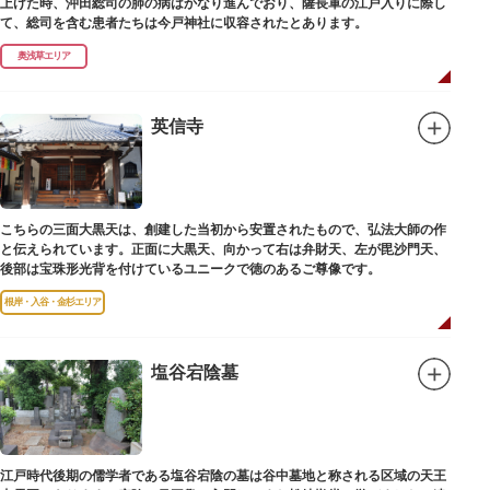
上げた時、沖田総司の肺の病はかなり進んでおり、薩長軍の江戸入りに際し
て、総司を含む患者たちは今戸神社に収容されたとあります。
奥浅草エリア
英信寺
こちらの三面大黒天は、創建した当初から安置されたもので、弘法大師の作
と伝えられています。正面に大黒天、向かって右は弁財天、左が毘沙門天、
後部は宝珠形光背を付けているユニークで徳のあるご尊像です。
根岸・入谷・金杉エリア
塩谷宕陰墓
江戸時代後期の儒学者である塩谷宕陰の墓は谷中墓地と称される区域の天王