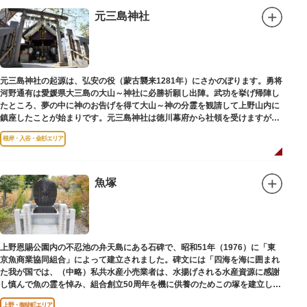
元三島神社
元三島神社の起源は、弘安の役（蒙古襲来1281年）にさかのぼります。勇将
河野通有は愛媛県大三島の大山～神社に必勝祈願し出陣。武功を挙げ帰陣し
たところ、夢の中に神のお告げを得て大山～神の分霊を観請して上野山内に
鎮座したことが始まりです。元三島神社は徳川幕府から社領を受けますが、
御用地となったために上野から浅草へ移転し、現在の地に至ります。
根岸・入谷・金杉エリア
魚塚
上野恩賜公園内の不忍池の弁天島にある石碑で、昭和51年（1976）に「東
京魚商業協同組合」によって建立されました。碑文には「四海を海に囲まれ
た我が国では、（中略）私共水産小売業者は、水揚げされる水産資源に感謝
し慎んで魚の霊を悼み、組合創立50周年を機に供養のためこの塚を建立しま
す」とあります。
上野・御徒町エリア