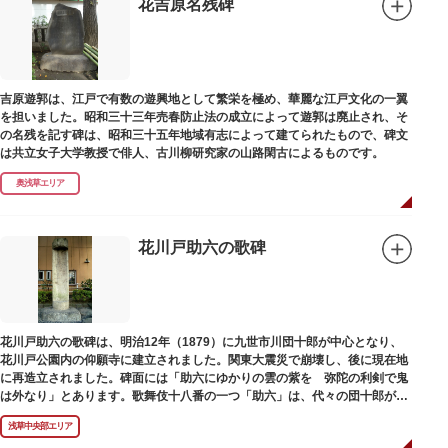
花吉原名残碑
吉原遊郭は、江戸で有数の遊興地として繁栄を極め、華麗な江戸文化の一翼
を担いました。昭和三十三年売春防止法の成立によって遊郭は廃止され、そ
の名残を記す碑は、昭和三十五年地域有志によって建てられたもので、碑文
は共立女子大学教授で俳人、古川柳研究家の山路閑古によるものです。
奥浅草エリア
花川戸助六の歌碑
花川戸助六の歌碑は、明治12年（1879）に九世市川団十郎が中心となり、
花川戸公園内の仰願寺に建立されました。関東大震災で崩壊し、後に現在地
に再造立されました。碑面には「助六にゆかりの雲の紫を 弥陀の利剣で鬼
は外なり」とあります。歌舞伎十八番の一つ「助六」は、代々の団十郎が伝
えていますが、助六の実像は不明です。
浅草中央部エリア