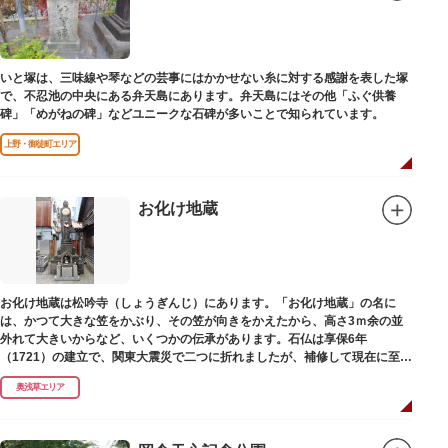
いと塚は、三味線や琴などの芸事にはかかせない糸に対する感謝を表した塚
で、不忍池の中央にある弁天島にあります。弁天島にはその他「ふぐ供養
碑」「めがねの碑」などユニークな石碑が多いことで知られています。
上野・御徒町エリア
お化け地蔵
お化け地蔵は松吟寺（しょうぎんじ）にあります。「お化け地蔵」の名に
は、かつて大きな笠をかぶり、その笠が向きをかえたから、高さ3ｍ余の並
外れて大きいからなど、いくつかの伝承があります。石仏は享保6年
（1721）の建立で、関東大震災で二つに折れましたが、補修して現在に至っ
ています。常夜灯は、寛政2年（1790）に建てられました。
奥浅草エリア