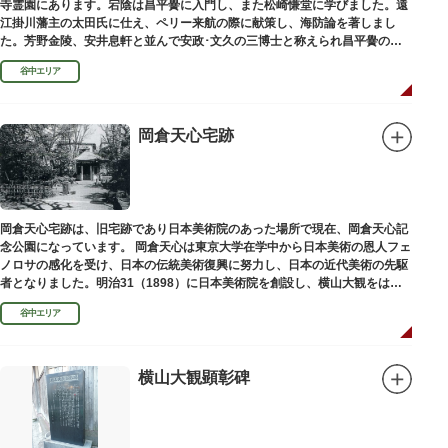
寺霊園にあります。宕陰は昌平黌に入門し、また松崎慊堂に学びました。遠
江掛川藩主の太田氏に仕え、ペリー来航の際に献策し、海防論を著しまし
た。芳野金陵、安井息軒と並んで安政･文久の三博士と称えられ昌平黌の教
授として多くの文人を育て、慶応3年 （1867）に没しました。
谷中エリア
岡倉天心宅跡
岡倉天心宅跡は、旧宅跡であり日本美術院のあった場所で現在、岡倉天心記
念公園になっています。 岡倉天心は東京大学在学中から日本美術の恩人フェ
ノロサの感化を受け、日本の伝統美術復興に努力し、日本の近代美術の先駆
者となりました。明治31（1898）に日本美術院を創設し、横山大観をはじ
め優れた画家を世に送り出しました。
谷中エリア
横山大観顕彰碑