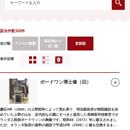
該当件数320件
現在地から
並び順
アクセス数順
更新順
近い順
表示切替
ボードワン博士像（旧）
慶応4年（1868）の上野戦争によって荒れ果て、明治新政府が病院建設を決
めていた上野の山を、近代的な公園にすべきと提言した長崎医学校教官でオ
ランダ人医師ボードウィンの胸像です。昭和48（1973）年に建立されまし
たが、オランダ政府の資料の錯誤で平成18年（2006）に像を交換するまで