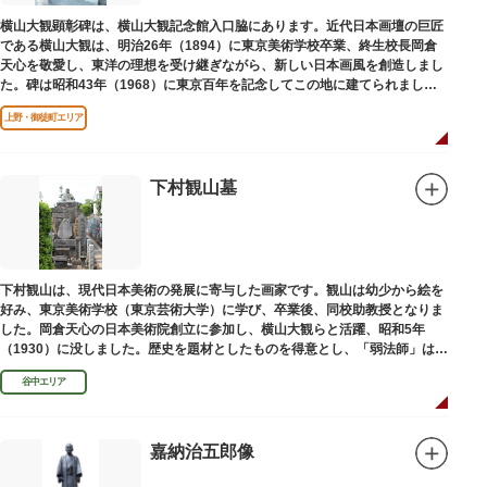
横山大観顕彰碑は、横山大観記念館入口脇にあります。近代日本画壇の巨匠
である横山大観は、明治26年（1894）に東京美術学校卒業、終生校長岡倉
天心を敬愛し、東洋の理想を受け継ぎながら、新しい日本画風を創造しまし
た。碑は昭和43年（1968）に東京百年を記念してこの地に建てられまし
た。
上野・御徒町エリア
下村観山墓
下村観山は、現代日本美術の発展に寄与した画家です。観山は幼少から絵を
好み、東京美術学校（東京芸術大学）に学び、卒業後、同校助教授となりま
した。岡倉天心の日本美術院創立に参加し、横山大観らと活躍、昭和5年
（1930）に没しました。歴史を題材としたものを得意とし、「弱法師」は代
表作です。お墓は安立寺（あんりゅうじ）にあります。
谷中エリア
嘉納治五郎像