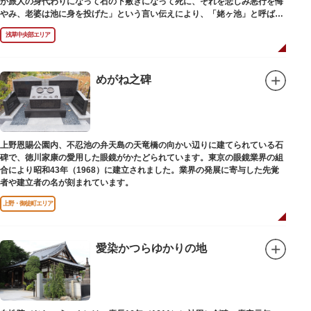
が旅人の身代わりになって石の下敷きになって死に、それを悲しみ悪行を悔
やみ、老婆は池に身を投げた」という言い伝えにより、「姥ヶ池」と呼ばれ
ていました。その碑は花川戸公園内にあります。
浅草中央部エリア
めがね之碑
上野恩賜公園内、不忍池の弁天島の天竜橋の向かい辺りに建てられている石
碑で、徳川家康の愛用した眼鏡がかたどられています。東京の眼鏡業界の組
合により昭和43年（1968）に建立されました。業界の発展に寄与した先覚
者や建立者の名が刻まれています。
上野・御徒町エリア
愛染かつらゆかりの地