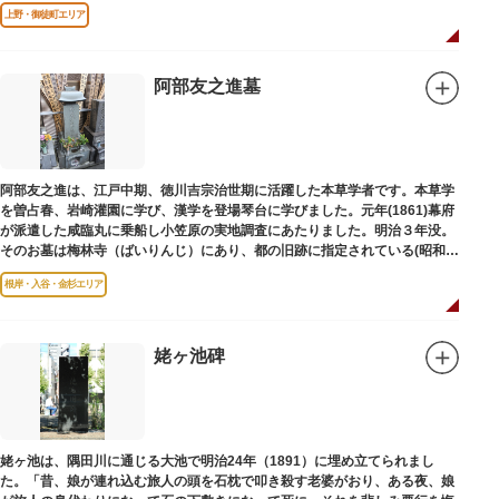
は博士の弟の像でした。
上野・御徒町エリア
阿部友之進墓
阿部友之進は、江戸中期、徳川吉宗治世期に活躍した本草学者です。本草学
を曽占春、岩崎灌園に学び、漢学を登場琴台に学びました。元年(1861)幕府
が派遣した咸臨丸に乗船し小笠原の実地調査にあたりました。明治３年没。
そのお墓は梅林寺（ばいりんじ）にあり、都の旧跡に指定されている(昭和３
年指定)。
根岸・入谷・金杉エリア
姥ヶ池碑
姥ヶ池は、隅田川に通じる大池で明治24年（1891）に埋め立てられまし
た。「昔、娘が連れ込む旅人の頭を石枕で叩き殺す老婆がおり、ある夜、娘