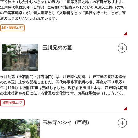
下谷神社（したやじんじゃ）の境内に「寄席発祥之地」の石碑があります。
江戸時代寛政10年（1798）に馬喰町で櫛職人をしていた京屋又五郎（のち
の三笑亭可楽）が、素人噺家として入場料をとって興行を行ったことが、寄
席のはじまりだといわれています。
上野・御徒町エリア
玉川兄弟の墓
玉川兄弟（庄右衛門・清右衛門）は、江戸時代初期、江戸市民の飲料水確保
のため玉川上水を開発しました。四代将軍将軍家綱の頃、幕命が下り承応3
年（1654）に開削工事は完成しました。現存する玉川上水は、江戸時代初期
の土木技術を今日に伝える貴重な文化財です。お墓は聖徳寺（しょうとく
じ）にあります。
浅草中央部エリア
玉林寺のシイ（巨樹）