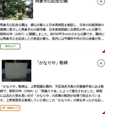
岡倉天心記念公園
岡倉天心記念公園は、横山大観らと日本美術院を創設し、日本の伝統美術の
復興に努力した岡倉天心の邸宅兼、日本美術院跡に台東区が作った公園で、
昭和42年（1967）に開園しました。約700平方ｍの小さな公園です。園内に
は岡倉天心を記念した六角堂が建ち、堂内には平櫛田中作の天心坐像が安置
されています。
谷中エリア
「かなりや」歌碑
「かなりや」歌碑は、上野恩賜公園内、不忍池弁天島の天龍橋手前にある歌
碑で、昭和35年（1960）に「西條八十会」によって建立されました。碑面
には忘れた唄を思い出す「かなりや」の四番の歌詞が自筆で刻まれていま
す。上野東照宮を散策していた時にこの「かなりや」の唄を作ったのを記念
してこの地に建てられました。
上野・御徒町エリア