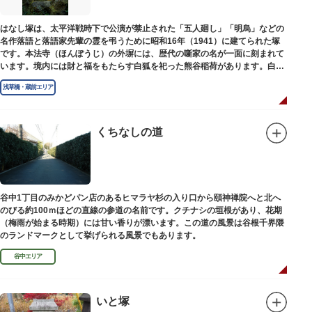
はなし塚は、太平洋戦時下で公演が禁止された「五人廻し」「明烏」などの
名作落語と落語家先輩の霊を弔うために昭和16年（1941）に建てられた塚
です。本法寺（ほんぽうじ）の外塀には、歴代の噺家の名が一面に刻まれて
います。境内には財と福をもたらす白狐を祀った熊谷稲荷があります。白狐
を祀った稲荷は全国に2ケ所しかない非常に珍しいものです。
浅草橋・蔵前エリア
くちなしの道
谷中1丁目のみかどパン店のあるヒマラヤ杉の入り口から頤神禅院へと北へ
のびる約100ｍほどの直線の参道の名前です。クチナシの垣根があり、花期
（梅雨が始まる時期）には甘い香りが漂います。この道の風景は谷根千界隈
のランドマークとして挙げられる風景でもあります。
谷中エリア
いと塚