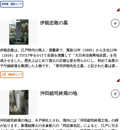
浅草橋・蔵前エリア
伊能忠敬の墓
伊能忠敬は、江戸時代の商人・測量家で、寛政12年（1800）から文化13年
（1816）までの17年をかけて全国を測量して「大日本沿海輿地全図」を完
成させました。歴史上はじめて国土の正確な姿を明らかにし、初めて金星の
子午線経過を観測した人物です。「東河伊能先生之墓」と記された墓は源空
寺（げんくうじ）にあります。
上野・御徒町エリア
沖田総司終焉の地
沖田総司終焉の地は、今戸神社とされ、境内には「沖田総司終焉之地」の碑
があります。新選組隊士の永倉新八の「同志連名記」によると、江戸に引き