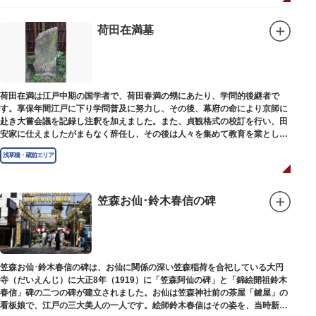
荷田在満墓
荷田在満は江戸中期の国学者で、荷田春満の甥にあたり、学問的後継者で
す。享保年間江戸に下り学問普及に努力し、その後、幕府の命により京師に
赴き大嘗会議を記録し注釈を加えました。また、貞観格式の校訂を行い、田
安家に仕えましたがまもなく辞任し、その後は人々を集めて教育を業としま
した。お墓は金竜寺（きんりゅうじ）境内にあります。
浅草橋・蔵前エリア
笠森お仙･鈴木春信の碑
笠森お仙･鈴木春信の碑は、お仙に関係の深い笠森稲荷を合祀している大円
寺（だいえんじ）に大正8年（1919）に「笠森阿仙の碑」と「錦絵開祖鈴木
春信」碑の二つの碑が建立されました。お仙は笠森神社前の茶屋「鍵屋」の
看板娘で、江戸の三大美人の一人です。絵師鈴木春信はその姿を、当時新し