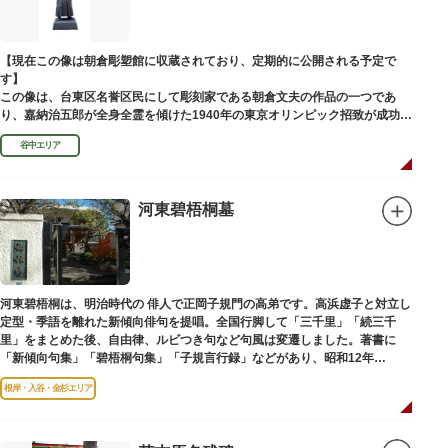
【現在この像は朝倉彫塑館に収蔵されており、定期的に公開される予定で
す】
この像は、台東区名誉区民にして彫刻家である朝倉文夫の作品の一つであ
り、嘉納治五郎が全身全霊を傾けた1940年の東京オリンピック招致が成功
（のちに返上）した、1936年に制作されました。
谷中エリア
朝倉文夫は、1907～1910年ころに嘉納と知り合ったと推察されます。その
後も縁があり、嘉納の人柄や骨格などを熟知していた朝倉は、嘉納の海外出
張中に本作を制作して周囲を驚かせました。しっかりした体幹を感じさせる
ポーズは、嘉納の柔道家としての「不動の姿勢」を意識したと思われます。
河東碧梧桐墓
河東碧梧桐は、明治時代の 俳人で正岡子規門の高弟です。高浜虚子と対立し
定型・季語を離れた新傾向俳句を提唱。全国行脚して「三千里」「続三千
里」をまとめた後、自由律、ルビつき句など句風は変遷しました。著書に
「新傾向句集」「碧梧桐句集」「子規言行録」などがあり、昭和12年
（1937）に没し、お墓は梅林寺（ばいりんじ）にあります。
根岸・入谷・金杉エリア