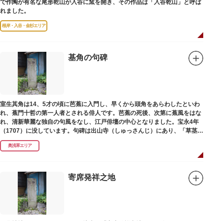
で作陶が有名な尾形乾山が入谷に窯を開き、その作品は「入谷乾山」と呼ば
れました。
根岸・入谷・金杉エリア
基角の句碑
室生其角は14、5才の頃に芭蕉に入門し、早くから頭角をあらわしたといわ
れ、蕉門十哲の第一人者とされる俳人です。芭蕉の死後、次第に蕉風をはな
れ、清新華麗な独自の句風をなし、江戸俳壇の中心となりました。宝永4年
（1707）に没しています。句碑は出山寺（しゅっさんじ）にあり、「草茎を
つつむ葉もなき 雲間哉」と刻まれています。
奥浅草エリア
寄席発祥之地