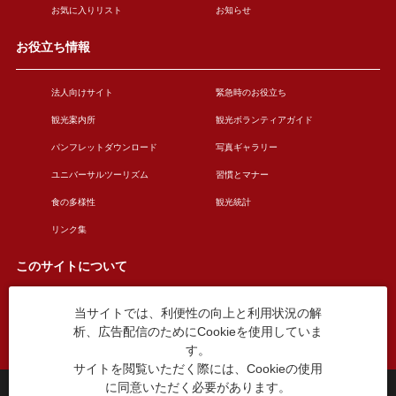
お気に入りリスト
お知らせ
お役立ち情報
法人向けサイト
緊急時のお役立ち
観光案内所
観光ボランティアガイド
パンフレットダウンロード
写真ギャラリー
ユニバーサルツーリズム
習慣とマナー
食の多様性
観光統計
リンク集
このサイトについて
当サイトでは、利便性の向上と利用状況の解
このサイトについて
広告掲載について
析、広告配信のためにCookieを使用していま
お問い合わせ
す。
サイトを閲覧いただく際には、Cookieの使用
に同意いただく必要があります。
台東区役所観光課