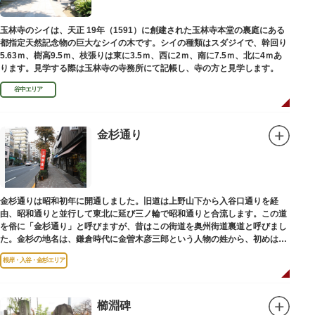
玉林寺のシイは、天正 19年（1591）に創建された玉林寺本堂の裏庭にある
都指定天然記念物の巨大なシイの木です。シイの種類はスダジイで、幹回り
5.63ｍ、樹高9.5ｍ、枝張りは東に3.5ｍ、西に2ｍ、南に7.5ｍ、北に4ｍあ
ります。見学する際は玉林寺の寺務所にて記帳し、寺の方と見学します。
谷中エリア
金杉通り
金杉通りは昭和初年に開通しました。旧道は上野山下から入谷口通りを経
由、昭和通りと並行して東北に延び三ノ輪で昭和通りと合流します。この道
を俗に「金杉通り」と呼びますが、昔はこの街道を奥州街道裏道と呼びまし
た。金杉の地名は、鎌倉時代に金曽木彦三郎という人物の姓から、初めは金
曽木、それが金杉に変わったものとされています。
根岸・入谷・金杉エリア
櫛淵碑