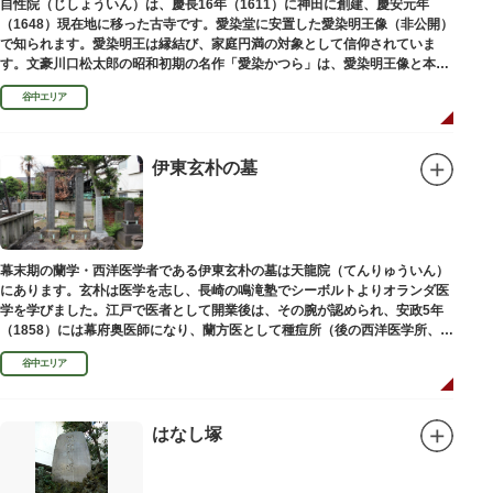
自性院（じしょういん）は、慶長16年（1611）に神田に創建、慶安元年
（1648）現在地に移った古寺です。愛染堂に安置した愛染明王像（非公開）
で知られます。愛染明王は縁結び、家庭円満の対象として信仰されていま
す。文豪川口松太郎の昭和初期の名作「愛染かつら」は、愛染明王像と本堂
前にあった桂の古木にヒントを得た作品だといわれます。
谷中エリア
伊東玄朴の墓
幕末期の蘭学・西洋医学者である伊東玄朴の墓は天龍院（てんりゅういん）
にあります。玄朴は医学を志し、長崎の鳴滝塾でシーボルトよりオランダ医
学を学びました。江戸で医者として開業後は、その腕が認められ、安政5年
（1858）には幕府奥医師になり、蘭方医として種痘所（後の西洋医学所、現
東京大学医学部）の開設などに尽力し、明治4年（1871）72歳で没しまし
谷中エリア
た。
はなし塚