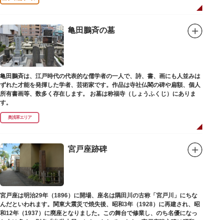
亀田鵬斉の墓
亀田鵬斉は、江戸時代の代表的な儒学者の一人で、詩、書、画にも人並みは
ずれた才能を発揮した学者、芸術家です。作品は寺社仏閣の碑や扁額、個人
所有書画等、数多く存在します。 お墓は称福寺（しょうふくじ）にありま
す。
奥浅草エリア
宮戸座跡碑
宮戸座は明治29年（1896）に開場、座名は隅田川の古称「宮戸川」にちな
んだといわれます。関東大震災で焼失後、昭和3年（1928）に再建され、昭
和12年（1937）に廃座となりました。この舞台で修業し、のち名優になっ