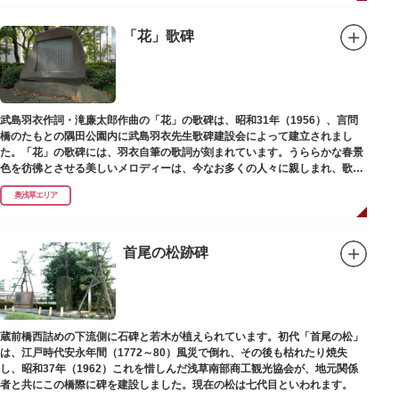
「花」歌碑
武島羽衣作詞・滝廉太郎作曲の「花」の歌碑は、昭和31年（1956）、言問
橋のたもとの隅田公園内に武島羽衣先生歌碑建設会によって建立されまし
た。「花」の歌碑には、羽衣自筆の歌詞が刻まれています。うららかな春景
色を彷彿とさせる美しいメロディーは、今なお多くの人々に親しまれ、歌い
つがれています。
奥浅草エリア
首尾の松跡碑
蔵前橋西詰めの下流側に石碑と若木が植えられています。初代「首尾の松」
は、江戸時代安永年間（1772～80）風災で倒れ、その後も枯れたり焼失
し、昭和37年（1962）これを惜しんだ浅草南部商工観光協会が、地元関係
者と共にこの橋際に碑を建設しました。現在の松は七代目といわれます。