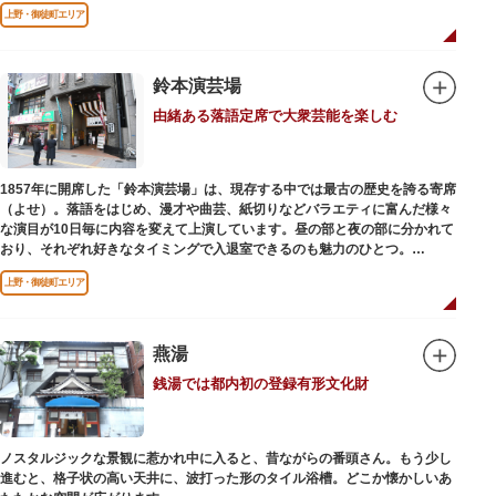
用していましたが、参詣者が増えたことから橋がかけられました。不忍池の
上野・御徒町エリア
どこからでも参拝できるように、八角形の建物になったと言われ、7月から8
月にかけては、不忍池の蓮が咲き、極楽浄土を連想させる光景が広がりま
す。
鈴本演芸場
ご本尊である辯才天は、音楽と芸能の守り神として広く信仰され、
由緒ある落語定席で大衆芸能を楽しむ
「辯”財”天」とも書くことから、金運上昇といったご利益もあると言われて
います。辯才天は琵琶を持った姿で知られていますが、不忍池辯天堂の辯才
天は、8本の腕に煩悩を破壊する武器をお持ちになっている「八臂辯才天
（はっぴべんざいてん）」。9月に行われる「巳成金（みなるかね）大祭」
1857年に開席した「鈴本演芸場」は、現存する中では最古の歴史を誇る寄席
で目にすることができます。
（よせ）。落語をはじめ、漫才や曲芸、紙切りなどバラエティに富んだ様々
不忍池辯天堂には、豊臣秀吉公が大切にしていたという伝説のある、谷中七
な演目が10日毎に内容を変えて上演しています。昼の部と夜の部に分かれて
福神とは別の「大黒天」も祀られています。
おり、それぞれ好きなタイミングで入退室できるのも魅力のひとつ。
上演中は飲食も可能です。おすすめは売店で購入できる、お箸で切れるやわ
上野・御徒町エリア
らかさで有名な「上野 井泉本店」のかつサンド。お弁当やお菓子を食べたり
ビールを飲みながら、演目をお楽しみください。
燕湯
銭湯では都内初の登録有形文化財
ノスタルジックな景観に惹かれ中に入ると、昔ながらの番頭さん。もう少し
進むと、格子状の高い天井に、波打った形のタイル浴槽。どこか懐かしいあ