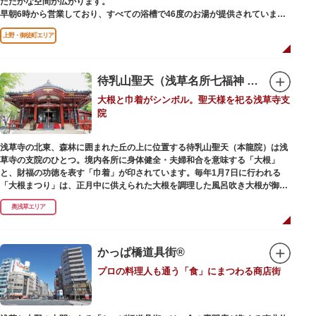
たたかな空間が広がります。
早朝6時から営業しており、すべての浴槽で46度のお湯が提供されていま
す。常連の方々を魅了するのは早朝のこの少し熱めの温度のお湯と昔ながら
上野・御徒町エリア
の懐かしさでしょうか。
店頭の屋根瓦や格子型天井等も昭和から引き継がれてきている歴史あるもの
です。お立ち寄りの際は、有形文化財に指定されたその景観も、ぜひゆった
りとご覧ください。
待乳山聖天（浅草名所七福神 毘沙門天）
大根と巾着がシンボル。聖天様を祀る浅草寺支
院
浅草寺の北東、森林に囲まれた丘の上に位置する待乳山聖天（本龍院）は浅
草寺の支院のひとつ。境内各所に身体健全・夫婦和合を意味する「大根」
と、財福の功徳を表す「巾着」が印されています。毎年1月7日に行われる
「大根まつり」は、正月中に供えられた大根を調理した風呂吹き大根が御神
酒とともに参拝者に振る舞われるイベント。聖天様のお下がりの大根をいた
奥浅草エリア
だくことで、心身健康のご利益があるそうです。
毎朝本堂で執り行われている「浴油祈祷（よくゆきとう）」は、聖天様を供
養する最高の祈祷法。心願成就の力があると考えられており、依頼すると7
かっぱ橋道具街®
日間毎朝祈祷していただけます。また、浅草名所七福神のひとつとしても知
プロの料理人も通う「食」にまつわる商店街
られ、毘沙門天が祀られています。