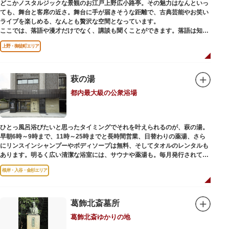
どこかノスタルジックな景観のお江戸上野広小路亭。その魅力はなんといっ
ても、舞台と客席の近さ。舞台に手が届きそうな距離で、古典芸能やお笑い
ライブを楽しめる、なんとも贅沢な空間となっています。
ここでは、落語や漫才だけでなく、講談も聞くことができます。落語は知っ
ているけど講談ってなんだろう？と思われた方も、ぜひ一度お江戸上野広小
上野・御徒町エリア
路亭をのぞいてみませんか？
萩の湯
都内最大級の公衆浴場
ひとっ風呂浴びたいと思ったタイミングでそれを叶えられるのが、萩の湯。
早朝6時～9時まで、11時～25時までと長時間営業、日替わりの薬湯、さら
にリンスインシャンプーやボディソープは無料、そしてタオルのレンタルも
あります。明るく広い清潔な浴室には、サウナや薬湯も。毎月発行されてい
る萩の湯だよりで薬湯の予定を確認すれば、お好みの薬湯を楽しめます。
根岸・入谷・金杉エリア
また併設されたレストラン、食事処こもれびではおいしい食事だけでなく、
たくさんの種類の飲み物やおつまみが。昼からでも晩酌セットの注文がで
き、明るい時間の一杯も最高です。好きな時間にお風呂に入り、お風呂の前
後これまた好きなタイミングで、おいしい食事をいただき、心も体も整えて
葛飾北斎墓所
日々の生活を支えてくれる空間です。
葛飾北斎ゆかりの地