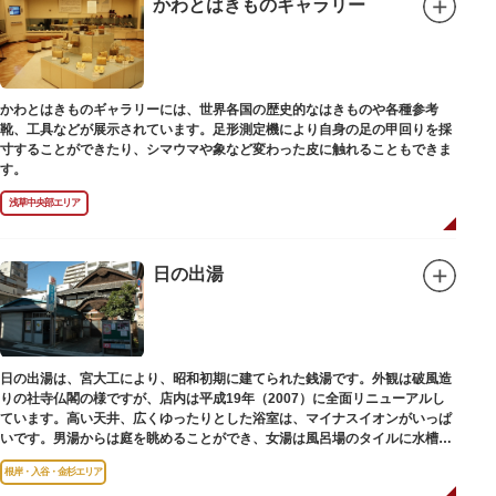
かわとはきものギャラリー
かわとはきものギャラリーには、世界各国の歴史的なはきものや各種参考
靴、工具などが展示されています。足形測定機により自身の足の甲回りを採
寸することができたり、シマウマや象など変わった皮に触れることもできま
す。
浅草中央部エリア
日の出湯
日の出湯は、宮大工により、昭和初期に建てられた銭湯です。外観は破風造
りの社寺仏閣の様ですが、店内は平成19年（2007）に全面リニューアルし
ています。高い天井、広くゆったりとした浴室は、マイナスイオンがいっぱ
いです。男湯からは庭を眺めることができ、女湯は風呂場のタイルに水槽が
はめ込まれ、可愛い金魚が泳いでいます。
根岸・入谷・金杉エリア