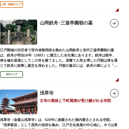
る平和祈念母子像・時計塔です。
上野・御徒町エリア
山岡鉄舟･三遊亭圓朝の墓
江戸開城の功労者で宮内省御用掛を務めた山岡鉄舟と初代三遊亭圓朝の墓
は、鉄舟が明治16年（1883）に建立した全生庵にあります。鉄舟は晩年、
禅を修め道場としてこの寺を建てました。居噺で人気を博した円朝は禅を通
じて鉄舟に師事し親交を深めました。円朝の墓石には、鉄舟の筆により「三
遊亭円朝無舌居士」とあります。
谷中エリア
浅草寺
古寺の風格と下町風情が受け継がれる寺院
浅草寺（金龍山浅草寺）は、628年に創建された都内最古とされる寺院。
「浅草観音」として庶民の信仰を集め、江戸文化発展の中心地に。今では東