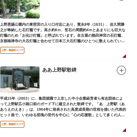
上野恩賜公園内の東照宮の入り口付近にあり、寛永8年（1631）、佐久間勝
之が奉納した石灯籠です。高さ約6ｍ、笠石の周囲約4ｍとあまりにも巨大な
灯籠のため「お化け灯籠」と呼ばれています。名古屋の熱田神宮の石灯籠、
京都南禅寺の大石灯籠と合わせて日本三大石灯籠のひとつに数えられていま
す。
上野・御徒町エリア
ああ上野駅歌碑
平成15年（2003）に、集団就職で上京した中小企業経営者ら有志団体によ
って上野駅広小路口前のガード下に建立された歌碑です。「あゝ上野駅（あ
あうえのえき）」は、1964年に発表された高度成長期の世相を描いた代表的
ヒット曲で、いわゆる団塊の世代を中心に「心の応援歌」として多くの人々
に勇気と感動を与えました。
上野・御徒町エリア