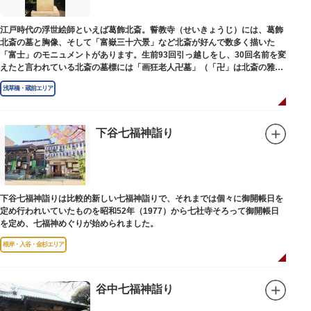
江戸時代の浮世絵師といえば葛飾北斎。誓教寺（せいきょうじ）には、葛飾
北斎の墓と胸像、そして「富嶽三十六景」など北斎が好んで数多く描いた
「富士」のモニュメントがあります。生前93回引っ越しをし、30回名前を変
えたと言われている北斎の墓標には「画狂老人卍墓」（「卍」は北斎の雅号
の一つ）とあり、辞世の句が刻まれています。毎年命日の4月18日には「北
浅草橋・蔵前エリア
斎忌」が開かれ、法要が営まれます。
下谷七福神詣り
下谷七福神詣りは比較的新しい七福神詣りで、それまでは個々に御開帳日を
定め行われいていたものを昭和52年（1977）から七社寺そろって御開帳日
を定め、七福神めぐりが始められました。
根岸・入谷・金杉エリア
谷中七福神詣り