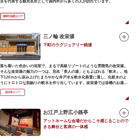
京を代表する観光名所として国内外から多くの人が訪れています。
浅草の象徴とも言える「雷門（風雷神門）」は、高さ3.9mの大提灯と風神雷
浅草中央部エリア
神像が安置された浅草寺の総門。本堂前には2体の仁王尊像が並ぶ山門「宝
蔵門」が建ち、参拝客を堂々と迎えてくれます。本堂前には、邪気を払うご
利益があるといわれる常香炉（じょうこうろ）が鎮座。参拝前に煙を浴びて
身を清めましょう。「観音堂」とも呼ばれる本堂にはご本尊の聖観世音菩薩
三ノ輪 改栄湯
が祀られており、毎日定時に法要が執り行われています。
下町のラグジュアリー銭湯
境内の歴史ある建造物も必見です。ひと際目立つ五重塔、国指定重要文化財
の二天門、浅草名所七福神のひとつ・大黒天が祀られた影向堂（ようごうど
う）など、悠久の時に思いを馳せて見学をお楽しみください。
落ち着いた色合いの浴室で、まるで高級リゾートのような雰囲気の改栄湯。
日没後はライトアップされ、朱塗りの建物がより一層鮮やかに浮かび上がり
そんな改栄湯の魅力の一つは、別名「美人の湯」ともよばれる「軟水」。地
ます。昼間は約90店舗が軒を連ねる仲見世のお店も閉まり、シャッターに描
下120ｍから汲み上げたまろやかな井戸水を軟水化装置に通し、化粧水のよ
かれた「浅草絵巻」を楽しめるのも夜の醍醐味。撮影スポットやデートスポ
うにトロトロな肌触りの軟水を作り出しています。改栄湯では浴槽のお湯か
ットにもおすすめです。昼間と比べて人が少なくゆっくり巡れるので、足を
らカランのお湯まですべてが軟水。お風呂上がりにはお肌しっとり、髪の毛
運んでみてはいかがでしょうか。
奥浅草エリア
さらさらになれることまちがいなしです。お風呂の種類も多く、高濃度浸透
炭酸泉、シルキーバス、ジェットバス、サウナなど気分によって様々なお風
呂を楽しめます。
そしてお風呂上がりには、キンキンに冷えた生ビールやレモンサワーで乾杯
お江戸上野広小路亭
するもよし、改栄湯名物こだわりの生乳ソフトクリームを食べるのもよし、
アットホームな会場だからこそ感じることので
どの年代の方々も、身も心も温まる幸せな空間となっています。オリジナル
きる舞台と客席の一体感
グッズの販売もありますのでお立ち寄りの際にはぜひ覗いてみてください
ね。