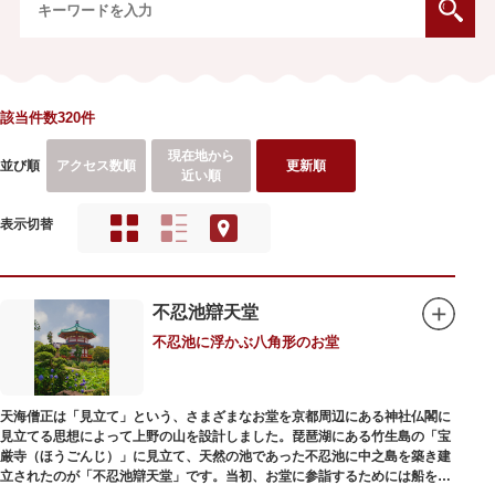
該当件数320件
現在地から
並び順
アクセス数順
更新順
近い順
表示切替
不忍池辯天堂
不忍池に浮かぶ八角形のお堂
天海僧正は「見立て」という、さまざまなお堂を京都周辺にある神社仏閣に
見立てる思想によって上野の山を設計しました。琵琶湖にある竹生島の「宝
厳寺（ほうごんじ）」に見立て、天然の池であった不忍池に中之島を築き建
立されたのが「不忍池辯天堂」です。当初、お堂に参詣するためには船を使