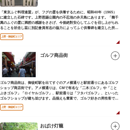
「東京ふぐ料理連盟」が、フグの霊を供養するために、昭和40年（1965）
に建立した石碑です。上野恩賜公園内の不忍池の弁天島にあります。「幾千
萬のふぐの霊に満腔の感謝をささげ、今後絶對安心してふぐを召し上がられ
ることを祈念し茲に別記會員有志の協力によってふぐ供養碑を建立した所以
であります」と刻まれています。
上野・御徒町エリア
ゴルフ商品街
ゴルフ商品街は、御徒町駅を出てすぐのアメ横通りと駅前通りにあるゴルフ
ショップ商店街です。アメ横通りは、CMで有名な「二木ゴルフ」や「こと
ぶきゴルフ」「ロイヤルゴルフ」、駅前通りは「フタバゴルフ」、といった
ゴルフショップが建ち並びます。品揃えも豊富で、ゴルフ好きの男性客で賑
わっています。
上野・御徒町エリア
おばけ灯籠