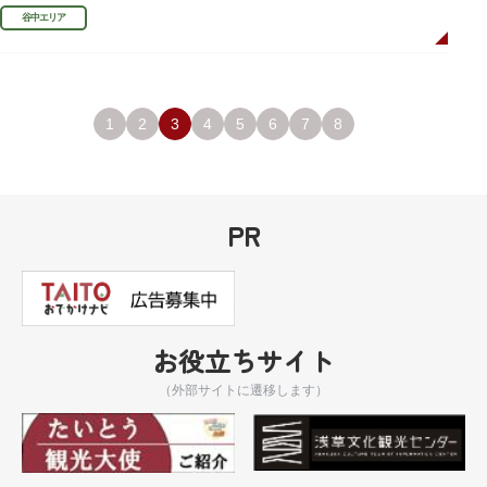
まちかど賞」を受賞しました。
谷中エリア
1
2
3
4
5
6
7
8
PR
お役立ちサイト
（外部サイトに遷移します）