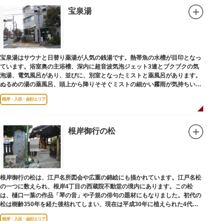
宝泉湯
宝泉湯はサウナと日替り薬湯が人気の銭湯です。熱帯魚の水槽が目印となっ
ています。浴室奥の主浴槽、深内に超音波気泡ジェット3連とブクブクの気
泡湯、電気風呂があり、並びに、別室となったミストと薬風呂があります。
ぬるめの湯の薬風呂、頭上から降りそそぐミストの細かい霧雨が気持ちいい
と評判です。
根岸・入谷・金杉エリア
根岸御行の松
根岸御行の松は、江戸名所図会や広重の錦絵にも描かれています。江戸名松
の一つに数えられ、根岸4丁目の西蔵院不動堂の境内にあります。この松
は、樋口一葉の作品「琴の音」や子規の俳句の題材にもなりました。初代の
松は樹齢350年を経た後枯れてしまい、現在は平成30年に植えられた4代目
の松になります。
根岸・入谷・金杉エリア