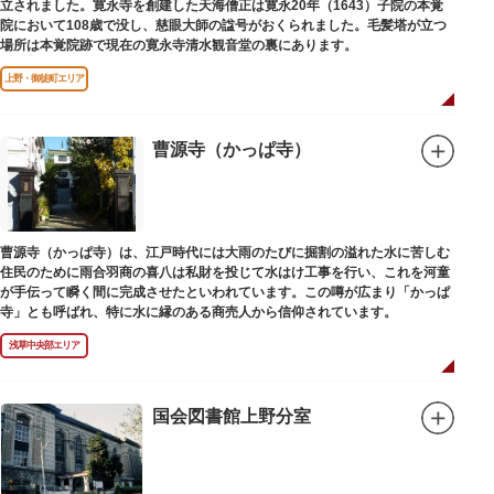
立されました。寛永寺を創建した天海僧正は寛永20年（1643）子院の本覚
院において108歳で没し、慈眼大師の諡号がおくられました。毛髪塔が立つ
場所は本覚院跡で現在の寛永寺清水観音堂の裏にあります。
上野・御徒町エリア
曹源寺（かっぱ寺）
曹源寺（かっぱ寺）は、江戸時代には大雨のたびに掘割の溢れた水に苦しむ
住民のために雨合羽商の喜八は私財を投じて水はけ工事を行い、これを河童
が手伝って瞬く間に完成させたといわれています。この噂が広まり「かっぱ
寺」とも呼ばれ、特に水に縁のある商売人から信仰されています。
浅草中央部エリア
国会図書館上野分室