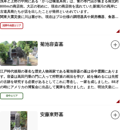
浅草と上野の中間にある「かっぱ橋道具街」は、食の専門店が集まる南北約
800mの商店街。大正の初めに、現在の商店街を流れていた新堀川の両岸に
古道具商たちが店を出したことが発祥といわれています。
関東大震災後に川は塞がれ、現在はプロ仕様の調理器具や厨房機器、食器、
包材、調理衣装など「食」にまつわる約170軒の専門店が集まる個性的な専
浅草中央部エリア
門商店街として賑わいを見せています。もちろん、ほとんどのお店が小売に
も対応。家庭の調理用具を購入したい人や観光客にもおすすめです。食品サ
ンプル作り体験ができるお店もありますよ。
菊池容斎墓
毎年、道具の日である10月9日前後に開催される「かっぱ橋道具まつり」で
は、各店舗がおすすめ商品や掘り出しものを販売。また、年ごとに異なる
様々な催しものも行われます。
江戸時代後期の著名な歴史人物画家である菊池容斎の墓は谷中霊園にありま
す。容斎は高田円乗の門に入って狩野派の画法を学び、絵を極めるには先哲
の古跡を研究する必要があるとしてこれに専念し、一家を成しました。88才
の時にアメリカの博覧会に出品して賞牌を受けました。また、明治天皇に
「日本画史」の称を賜りました。
谷中エリア
安藤東野墓