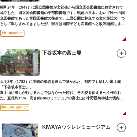
昭和24年（1949）に国立図書館が文部省から国立国会図書館に移管されて
成立した、国立国会図書館の支部図書館です。戦前の日本において唯一の国
立図書館であった帝国図書館の後身で、上野公園に林立する文化施設の一つ
として親しまれてきましたが、現在は国際子ども図書館へと改装開館しまし
た。
上野・御徒町エリア
下谷坂本の富士塚
天明2年（1782）に本物の溶岩を運んで築かれた、都内でも珍しい富士塚
「下谷坂本富士」。
富士山に誰もが行けるわけではなかった時代、その姿を伝えるべく作られ
た、直径約15m、高さ約6mのミニチュアの富士山が小野照崎神社の境内に
あります。
根岸・入谷・金杉エリア
一合目から順に十合目まで記されており、南無妙法と書かれた石碑や修験道
の開祖である役小角の像も残る等、神仏習合の名残が見て取れます。
先人の山守りの知恵によって今も当時の荘厳な姿を残していて、国の重要有
形民俗文化財に指定されています。
KIWAYAウクレレミュージアム
富士山に合わせて、お山開きが行われ、6月30日と1日には富士塚に登ること
ができます。