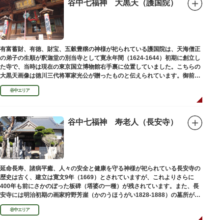
谷中七福神 大黒天（護国院）
有富蓄財、有徳、財宝、五穀豊穣の神様が祀られている護国院は、天海僧正
の弟子の生順が釈迦堂の別当寺として寛永年間（1624-1644）初期に創立し
た寺で、当時は現在の東京国立博物館右手裏に位置していました。こちらの
大黒天画像は徳川三代将軍家光公が贈ったものと伝えられています。御前立
の大黒天木像は台東区文化財に指定されています。
谷中エリア
谷中七福神 寿老人（長安寺）
延命長寿、諸病平癒、人々の安全と健康を守る神様が祀られている長安寺の
歴史は古く、建立は寛文9年（1669）とされていますが、これよりさらに
400年も前にさかのぼった板碑（塔婆の一種）が残されています。また、長
安寺には明治初期の画家狩野芳崖（かのうほうがい1828-1888）の墓所があ
ります。
谷中エリア