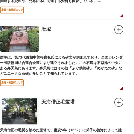
関連する資料や、公募団体に関連する資料も保管している。
（画像提供：東京都美術館）
上野・御徒町エリア
暦塚
暦塚は、第73代首相中曽根康弘氏による碑文が刻まれており、全国カレンダ
ー出版協同組合連合会等により建立されました。この石碑は不忍池の中央に
ある弁天島にあります。弁天島にはその他「ふぐ供養碑」「めがねの碑」な
どユニークな石碑が多いことで知られています。
上野・御徒町エリア
天海僧正毛髪塔
天海僧正の毛髪を治めた宝塔で、慶安5年（1652）に弟子の義海によって建