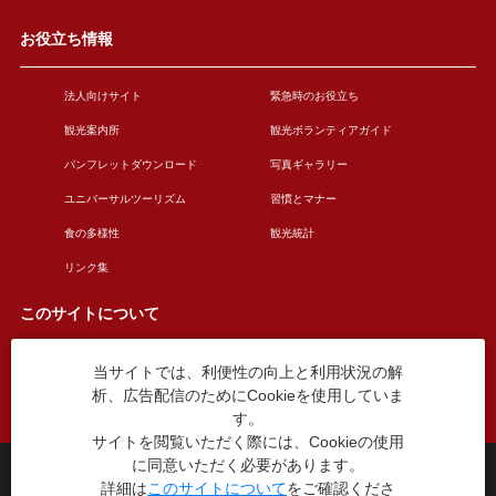
お役立ち情報
法人向けサイト
緊急時のお役立ち
観光案内所
観光ボランティアガイド
パンフレットダウンロード
写真ギャラリー
ユニバーサルツーリズム
習慣とマナー
食の多様性
観光統計
リンク集
このサイトについて
当サイトでは、利便性の向上と利用状況の解
このサイトについて
広告掲載について
析、広告配信のためにCookieを使用していま
お問い合わせ
す。
サイトを閲覧いただく際には、Cookieの使用
に同意いただく必要があります。
台東区役所観光課
詳細は
このサイトについて
をご確認くださ
〒110-8615 東京都台東区東上野4丁目5番6号