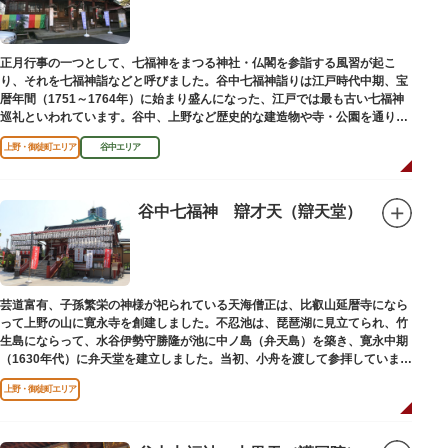
正月行事の一つとして、七福神をまつる神社・仏閣を参詣する風習が起こ
り、それを七福神詣などと呼びました。谷中七福神詣りは江戸時代中期、宝
暦年間（1751～1764年）に始まり盛んになった、江戸では最も古い七福神
巡礼といわれています。谷中、上野など歴史的な建造物や寺・公園を通りな
がら、ゆっくりと一日散策が楽しめるコースになっています。
上野・御徒町エリア
谷中エリア
谷中七福神 辯才天（辯天堂）
芸道富有、子孫繁栄の神様が祀られている天海僧正は、比叡山延暦寺になら
って上野の山に寛永寺を創建しました。不忍池は、琵琶湖に見立てられ、竹
生島にならって、水谷伊勢守勝隆が池に中ノ島（弁天島）を築き、寛永中期
（1630年代）に弁天堂を建立しました。当初、小舟を渡して参拝していまし
たが、後に橋が架けられました。
上野・御徒町エリア