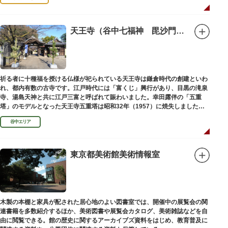
天王寺（谷中七福神 毘沙門天）
祈る者に十種福を授ける仏様が祀られている天王寺は鎌倉時代の創建といわ
れ、都内有数の古寺です。江戸時代には「富くじ」興行があり、目黒の滝泉
寺、湯島天神と共に江戸三富と呼ばれて賑わいました。幸田露伴の「五重
塔」のモデルとなった天王寺五重塔は昭和32年（1957）に焼失しました
が、その跡地は今も谷中霊園に残っています。
谷中エリア
東京都美術館美術情報室
木製の本棚と家具が配された居心地のよい図書室では、開催中の展覧会の関
連書籍を多数紹介するほか、美術図書や展覧会カタログ、美術雑誌などを自
由に閲覧できる。館の歴史に関するアーカイブズ資料をはじめ、教育普及に