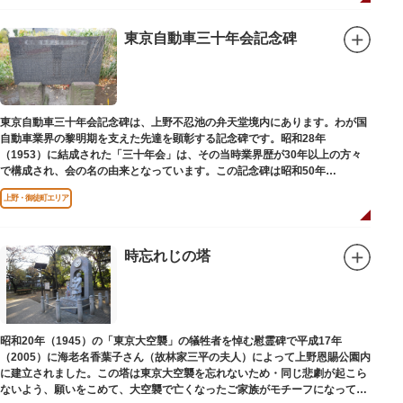
東京自動車三十年会記念碑
東京自動車三十年会記念碑は、上野不忍池の弁天堂境内にあります。わが国
自動車業界の黎明期を支えた先達を顕彰する記念碑です。昭和28年
（1953）に結成された「三十年会」は、その当時業界歴が30年以上の方々
で構成され、会の名の由来となっています。この記念碑は昭和50年
（1975）に同会が建立しました。
上野・御徒町エリア
時忘れじの塔
昭和20年（1945）の「東京大空襲」の犠牲者を悼む慰霊碑で平成17年
（2005）に海老名香葉子さん（故林家三平の夫人）によって上野恩賜公園内
に建立されました。この塔は東京大空襲を忘れないため・同じ悲劇が起こら
ないよう、願いをこめて、大空襲で亡くなったご家族がモチーフになってい