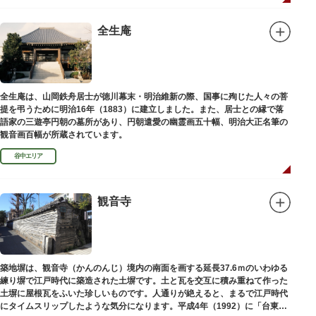
全生庵
全生庵は、山岡鉄舟居士が徳川幕末・明治維新の際、国事に殉じた人々の菩
提を弔うために明治16年（1883）に建立しました。また、居士との縁で落
語家の三遊亭円朝の墓所があり、円朝遣愛の幽霊画五十幅、明治大正名筆の
観音画百幅が所蔵されています。
谷中エリア
観音寺
築地塀は、観音寺（かんのんじ）境内の南面を画する延長37.6ｍのいわゆる
練り塀で江戸時代に築造された土塀です。土と瓦を交互に積み重ねて作った
土塀に屋根瓦をふいた珍しいものです。人通りが絶えると、まるで江戸時代
にタイムスリップしたような気分になります。平成4年（1992）に「台東区