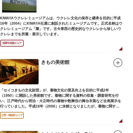
【Twitter】https://twitter.com/onoterupr
KIWAYAウクレレミュージアムは、ウクレレ文化の保存と継承を目的に平成
16年（2004）にKIWAYA社屋に創設されたミュージアムです。正式名称はウ
クレレミュージアム「樂」です。古今東西の歴史的なウクレレから珍しいウ
クレレまでを所蔵・展示しています。
浅草中央部エリア
きもの美術館
「セイコきもの文化財団」が、着物文化の普及向上を目的に平成2年
（1990）に開設した美術館です。着物に関する資料の収集・調査研究を行
い、江戸時代から明治・大正時代の着物や歌舞伎の舞台衣装など企画展示を
行っていました。平成18年（2006）に休館となりましたが、着物に関する
調査研究等は引き続き本財団で行っています。
上野・御徒町エリア
平成18年（2006）に休館