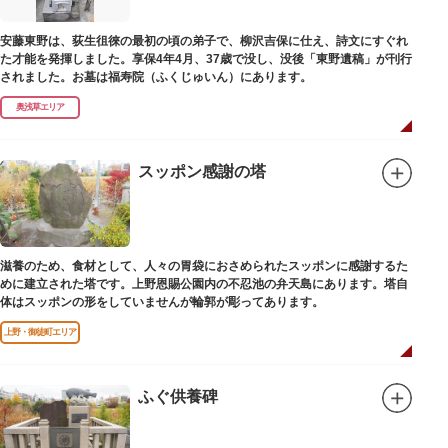
安藤東野は、荻生徂徠の最初の頃の弟子で、柳沢吉保に仕え、詩文にすぐれ
た才能を発揮しました。享保4年4月、37歳で没し、没後「東野遺稿」が刊行
されました。お墓は福寿院（ふくじゅいん）にあります。
奥浅草エリア
スッポン感謝の塔
滋養のため、食材として、人々の胃袋におさめられたスッポンに感謝するた
めに建立された塔です。上野恩賜公園内の不忍池の弁天島にあります。塔自
体はスッポンの形をしていませんが輪郭が彫ってあります。
上野・御徒町エリア
ふぐ供養碑