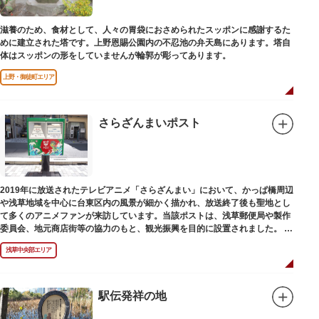
滋養のため、食材として、人々の胃袋におさめられたスッポンに感謝するた
めに建立された塔です。上野恩賜公園内の不忍池の弁天島にあります。塔自
体はスッポンの形をしていませんが輪郭が彫ってあります。
上野・御徒町エリア
さらざんまいポスト
2019年に放送されたテレビアニメ「さらざんまい」において、かっぱ橋周辺
や浅草地域を中心に台東区内の風景が細かく描かれ、放送終了後も聖地とし
て多くのアニメファンが来訪しています。当該ポストは、浅草郵便局や製作
委員会、地元商店街等の協力のもと、観光振興を目的に設置されました。
<「さらざんまい」監督の幾原邦彦氏のコメント>
浅草中央部エリア
「実在する風景を舞台として制作したキャラクターたちが、このような形で
地域の方々にも受け入れていただけて大変嬉しいです。聖地巡礼のシンボル
としていただければスタッフ一同、幸いです。」
駅伝発祥の地
設置年月日:令和3年3月10日