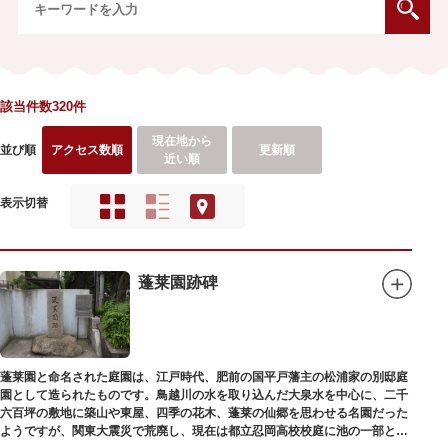
該当件数320件
現在地から
並び順
アクセス数順
更新順
近い順
表示切替
蓬莱園跡碑
蓬莱園と命名された庭園は、江戸時代、肥前の国平戸藩主の松浦家の別邸庭
園として造られたものです。鳥越川の水を取り込んだ大泉水を中心に、二千
六百坪の敷地に築山や東屋、四季の花木、蓬莱の仙郷を思わせる名園だった
ようですが、関東大震災で荒廃し、現在は都立忍岡高校校庭に池の一部と都