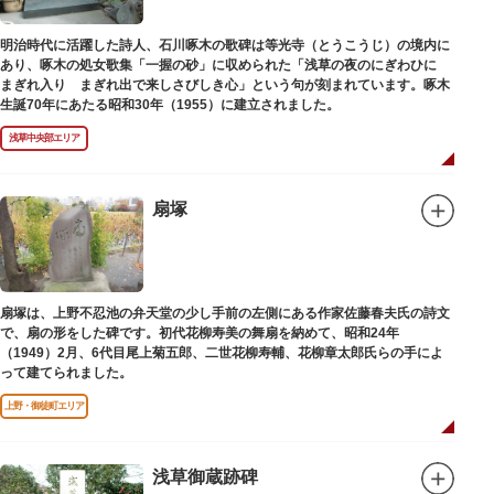
明治時代に活躍した詩人、石川啄木の歌碑は等光寺（とうこうじ）の境内に
あり、啄木の処女歌集「一握の砂」に収められた「浅草の夜のにぎわひに
まぎれ入り まぎれ出で来しさびしき心」という句が刻まれています。啄木
生誕70年にあたる昭和30年（1955）に建立されました。
浅草中央部エリア
扇塚
扇塚は、上野不忍池の弁天堂の少し手前の左側にある作家佐藤春夫氏の詩文
で、扇の形をした碑です。初代花柳寿美の舞扇を納めて、昭和24年
（1949）2月、6代目尾上菊五郎、二世花柳寿輔、花柳章太郎氏らの手によ
って建てられました。
上野・御徒町エリア
浅草御蔵跡碑