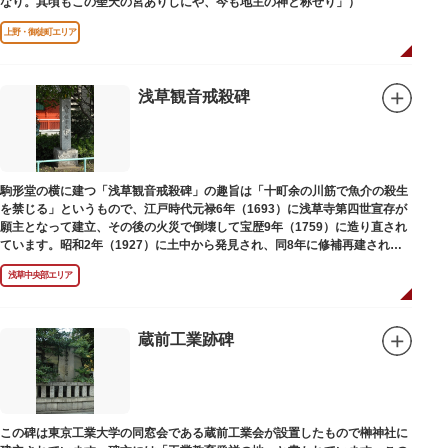
なり。其頃もこの聖天の宮ありしにや、今も地主の神と称せり」）
上野・御徒町エリア
浅草観音戒殺碑
駒形堂の横に建つ「浅草観音戒殺碑」の趣旨は「十町余の川筋で魚介の殺生
を禁じる」というもので、江戸時代元禄6年（1693）に浅草寺第四世宣存が
願主となって建立、その後の火災で倒壊して宝歴9年（1759）に造り直され
ています。昭和2年（1927）に土中から発見され、同8年に修補再建された
碑がどちらのものであるかは不明です。
浅草中央部エリア
蔵前工業跡碑
この碑は東京工業大学の同窓会である蔵前工業会が設置したもので榊神社に