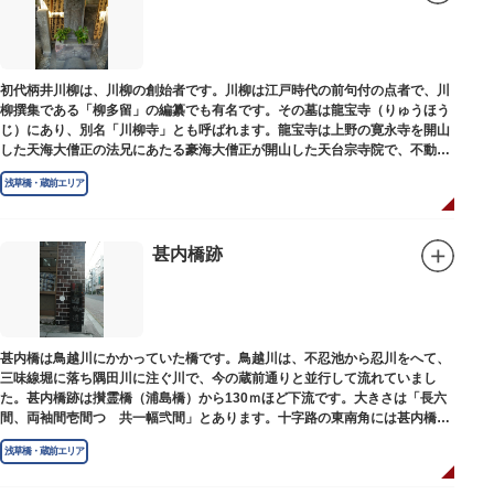
初代柄井川柳は、川柳の創始者です。川柳は江戸時代の前句付の点者で、川
柳撰集である「柳多留」の編纂でも有名です。その墓は龍宝寺（りゅうほう
じ）にあり、別名「川柳寺」とも呼ばれます。龍宝寺は上野の寛永寺を開山
した天海大僧正の法兄にあたる豪海大僧正が開山した天台宗寺院で、不動明
王の梵字を刻んだ板碑が境内に残っています。
浅草橋・蔵前エリア
甚内橋跡
甚内橋は鳥越川にかかっていた橋です。鳥越川は、不忍池から忍川をへて、
三味線堀に落ち隅田川に注ぐ川で、今の蔵前通りと並行して流れていまし
た。甚内橋跡は攅霊橋（浦島橋）から130ｍほど下流です。大きさは「長六
間、両袖間壱間つゞ共一幅弐間」とあります。十字路の東南角には甚内橋跡
の石碑があります。
浅草橋・蔵前エリア