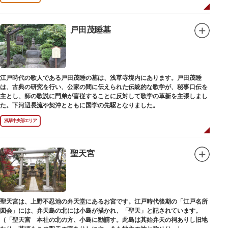
戸田茂睡墓
江戸時代の歌人である戸田茂睡の墓は、浅草寺境内にあります。戸田茂睡
は、古典の研究を行い、公家の間に伝えられた伝統的な歌学が、秘事口伝を
主とし、師の歌説に門弟が盲従することに反対して歌学の革新を主張しまし
た。下河辺長流や契沖とともに国学の先駆となりました。
浅草中央部エリア
聖天宮
聖天宮は、上野不忍池の弁天堂にあるお宮です。江戸時代後期の「江戸名所
図会」には、弁天島の北には小島が描かれ、「聖天」と記されています。
（「聖天宮 本社の北の方、小島に勧請す。此島は其始弁天の祠ありし旧地