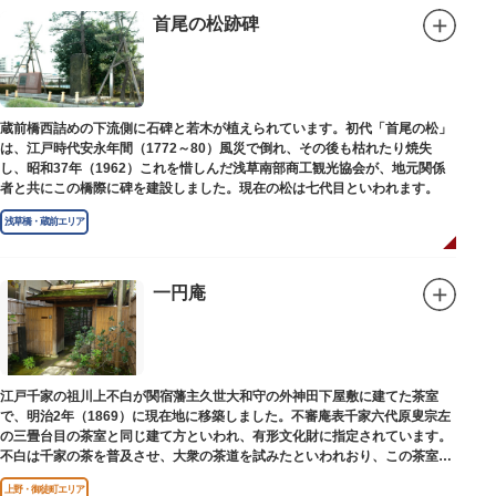
首尾の松跡碑
蔵前橋西詰めの下流側に石碑と若木が植えられています。初代「首尾の松」
は、江戸時代安永年間（1772～80）風災で倒れ、その後も枯れたり焼失
し、昭和37年（1962）これを惜しんだ浅草南部商工観光協会が、地元関係
者と共にこの橋際に碑を建設しました。現在の松は七代目といわれます。
浅草橋・蔵前エリア
一円庵
江戸千家の祖川上不白が関宿藩主久世大和守の外神田下屋敷に建てた茶室
で、明治2年（1869）に現在地に移築しました。不審庵表千家六代原叟宗左
の三畳台目の茶室と同じ建て方といわれ、有形文化財に指定されています。
不白は千家の茶を普及させ、大衆の茶道を試みたといわれおり、この茶室は
江戸千家を広める拠点となりました。
上野・御徒町エリア