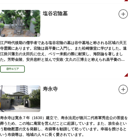
塩谷宕陰墓
江戸時代後期の儒学者である塩谷宕陰の墓は谷中墓地と称される区域の天王
寺霊園にあります。宕陰は昌平黌に入門し、また松崎慊堂に学びました。遠
江掛川藩主の太田氏に仕え、ペリー来航の際に献策し、海防論を著しまし
た。芳野金陵、安井息軒と並んで安政･文久の三博士と称えられ昌平黌の教
授として多くの文人を育て、慶応3年 （1867）に没しました。
谷中エリア
寿永寺
寿永寺は寛永７年（1630）建立で、寿永法尼が徳川二代将軍秀忠公の菩提を
葬うため、この地に庵室を営んだことに起源しています。また、放生会とい
う動物慰霊の文を発願し、布袋尊を勧請して祀っています。幸福を授けると
いう布袋尊は、地域の人々に長く愛されています。