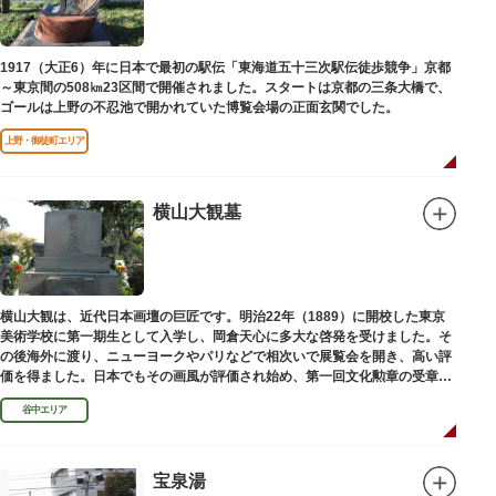
1917（大正6）年に日本で最初の駅伝「東海道五十三次駅伝徒歩競争」京都
～東京間の508㎞23区間で開催されました。スタートは京都の三条大橋で、
ゴールは上野の不忍池で開かれていた博覧会場の正面玄関でした。
上野・御徒町エリア
横山大観墓
横山大観は、近代日本画壇の巨匠です。明治22年（1889）に開校した東京
美術学校に第一期生として入学し、岡倉天心に多大な啓発を受けました。そ
の後海外に渡り、ニューヨークやパリなどで相次いで展覧会を開き、高い評
価を得ました。日本でもその画風が評価され始め、第一回文化勲章の受章者
となりました。お墓は谷中霊園にあります。
谷中エリア
宝泉湯