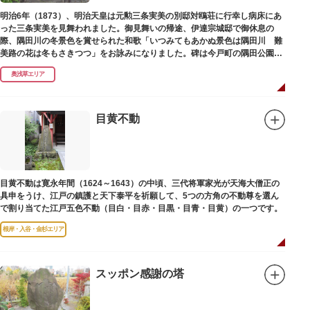
明治6年（1873）、明治天皇は元勲三条実美の別邸対鴎荘に行幸し病床にあ
った三条実美を見舞われました。御見舞いの帰途、伊達宗城邸で御休息の
際、隅田川の冬景色を賞せられた和歌「いつみてもあかぬ景色は隅田川 難
美路の花は冬もさきつつ」をお詠みになりました。碑は今戸町の隅田公園内
にあります。
奥浅草エリア
目黄不動
目黄不動は寛永年間（1624～1643）の中頃、三代将軍家光が天海大僧正の
具申をうけ、江戸の鎮護と天下泰平を祈願して、5つの方角の不動尊を選ん
で割り当てた江戸五色不動（目白・目赤・目黒・目青・目黄）の一つです。
根岸・入谷・金杉エリア
スッポン感謝の塔