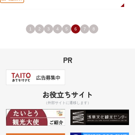
1
2
3
4
5
6
7
8
PR
お役立ちサイト
（外部サイトに遷移します）