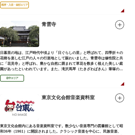
根岸・入谷・金杉エリア
青雲寺
日暮里の地は、江戸時代中頃より「日ぐらしの里」と呼ばれて、四季折々の
花樹を楽しむ江戸の人々の行楽地として賑わいました。青雲寺は修性院と共
に「花見寺」と呼ばれ、豊かな自然に囲まれて草花を数多く植えた美しい庭
園があったといわれています。また、滝沢馬琴（たきざわばきん）筆塚の碑
があります。
谷中エリア
東京文化会館音楽資料室
東京文化会館内にある音楽資料室です。数少ない音楽専門の図書館として昭
和36年（1961）に開設されました。クラシック音楽を中心に、民族音楽、