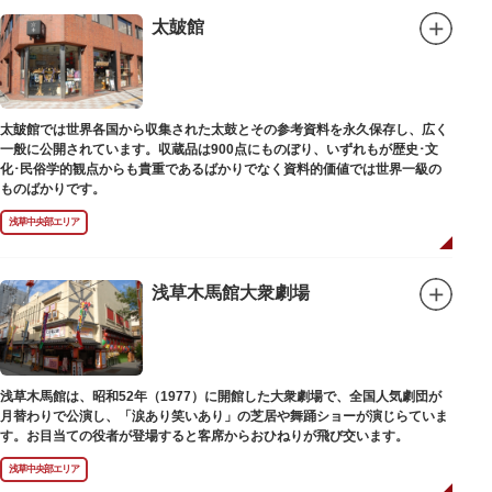
太皷館
太皷館では世界各国から収集された太鼓とその参考資料を永久保存し、広く
一般に公開されています。収蔵品は900点にものぼり、いずれもが歴史･文
化･民俗学的観点からも貴重であるばかりでなく資料的価値では世界一級の
ものばかりです。
浅草中央部エリア
浅草木馬館大衆劇場
浅草木馬館は、昭和52年（1977）に開館した大衆劇場で、全国人気劇団が
月替わりで公演し、「涙あり笑いあり」の芝居や舞踊ショーが演じらていま
す。お目当ての役者が登場すると客席からおひねりが飛び交います。
浅草中央部エリア