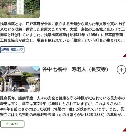
浅草御蔵とは、江戸幕府が全国に散在する天領から運んだ年貢米や買い上げ
米などを収納・保管した倉庫のことです。大坂、京都の二条城と合わせて三
御蔵と呼ばれていました。浅草御蔵跡碑は昭和31年（1956）に浅草南部商
工観光協会が建立し、現在も使われている「蔵前」という町名が生まれたの
は昭和9年（1934）のことです。
浅草橋・蔵前エリア
谷中七福神 寿老人（長安寺）
延命長寿、諸病平癒、人々の安全と健康を守る神様が祀られている長安寺の
歴史は古く、建立は寛文9年（1669）とされていますが、これよりさらに
400年も前にさかのぼった板碑（塔婆の一種）が残されています。また、長
安寺には明治初期の画家狩野芳崖（かのうほうがい1828-1888）の墓所があ
ります。
谷中エリア