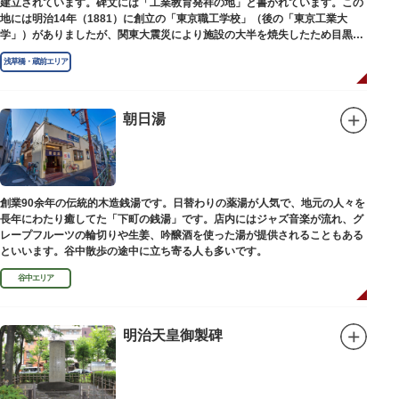
建立されています。碑文には「工業教育発祥の地」と書かれています。この
地には明治14年（1881）に創立の「東京職工学校」（後の「東京工業大
学」）がありましたが、関東大震災により施設の大半を焼失したため目黒に
移転しました。
浅草橋・蔵前エリア
朝日湯
創業90余年の伝統的木造銭湯です。日替わりの薬湯が人気で、地元の人々を
長年にわたり癒してた「下町の銭湯」です。店内にはジャズ音楽が流れ、グ
レープフルーツの輪切りや生姜、吟醸酒を使った湯が提供されることもある
といいます。谷中散歩の途中に立ち寄る人も多いです。
谷中エリア
明治天皇御製碑