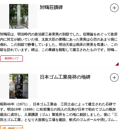
対鴎荘蹟碑
対鴎荘は、明治時代の政治家三条実美の別邸でした。征韓論をめぐって政府
内に対立が続いていた頃、太政大臣の要職にあった実美は心労のあまり病に
倒れ、この別邸で静養していました。明治天皇は病床の実美を気遣い、この
邸を訪れています。碑は、この事績を顕彰して建立されたものです。対鴎荘
は、多摩市連光寺に移築されました。
奥浅草エリア
日本ゴム工業発祥の地碑
昭和46年（1971）、日本ゴム工業会 三田土会によって建立された石碑で
す。明治19年（1886）に松前藩士の四人の兄弟が日本で初めてゴムの熱加
硫法に成功し、土屋護謨（ゴム）製造所をこの地に創設しました。後に「三
田土ゴム工業」となり大規模な工場を建設、軟式のゴムボールや消しゴムな
ど新しいゴム製品を次々に開発しました。
上野・御徒町エリア