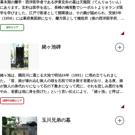
幕末期の蘭学・西洋医学者である伊東玄朴の墓は天龍院（てんりゅういん）
にあります。玄朴は医学を志し、長崎の鳴滝塾でシーボルトよりオランダ医
学を学びました。江戸で医者として開業後は、その腕が認められ、安政5年
（1858）には幕府奥医師になり、蘭方医として種痘所（後の西洋医学所、現
東京大学医学部）の開設などに尽力し、明治4年（1871）72歳で没しまし
谷中エリア
た。
姥ヶ池碑
姥ヶ池は、隅田川に通じる大池で明治24年（1891）に埋め立てられまし
た。「昔、娘が連れ込む旅人の頭を石枕で叩き殺す老婆がおり、ある夜、娘
が旅人の身代わりになって石の下敷きになって死に、それを悲しみ悪行を悔
やみ、老婆は池に身を投げた」という言い伝えにより、「姥ヶ池」と呼ばれ
ていました。その碑は花川戸公園内にあります。
浅草中央部エリア
玉川兄弟の墓