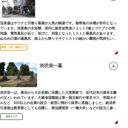
宝泉湯はサウナと日替り薬湯が人気の銭湯です。熱帯魚の水槽が目印となっ
ています。浴室奥の主浴槽、深内に超音波気泡ジェット3連とブクブクの気
泡湯、電気風呂があり、並びに、別室となったミストと薬風呂があります。
ぬるめの湯の薬風呂、頭上から降りそそぐミストの細かい霧雨が気持ちいい
と評判です。
根岸・入谷・金杉エリア
渋沢栄一墓
渋沢栄一は、幕末から大正初期に活躍した大実業家で、近代日本の資本主義
の父といわれています。大蔵省退職後は第一国立銀行や東京ガス、帝国ホテ
ルなど、500以上の企業の設立・経営に関わり財界に君臨しました。経済界
引退後は教育家としても活躍し、商法講習所（一橋大学）などの設立に参画
しました。お墓は谷中霊園にあります。
谷中エリア