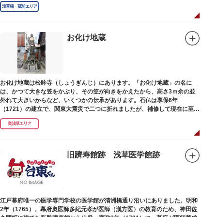
指定の天然記念物の大イチョウを残すのみです。
浅草橋・蔵前エリア
お化け地蔵
お化け地蔵は松吟寺（しょうぎんじ）にあります。「お化け地蔵」の名に
は、かつて大きな笠をかぶり、その笠が向きをかえたから、高さ3ｍ余の並
外れて大きいからなど、いくつかの伝承があります。石仏は享保6年
（1721）の建立で、関東大震災で二つに折れましたが、補修して現在に至っ
ています。常夜灯は、寛政2年（1790）に建てられました。
奥浅草エリア
旧躋寿館跡 浅草医学館跡
江戸幕府唯一の医学専門学校の医学館が清洲橋通り沿いにありました。明和
2年（1765）、幕府奥医師多紀元孝が医師（漢方医）の教育のため、神田佐