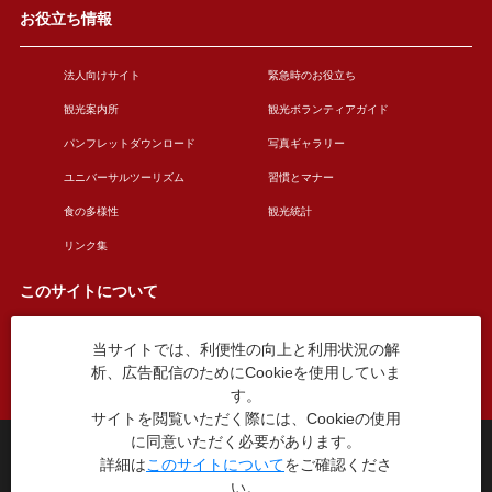
お役立ち情報
法人向けサイト
緊急時のお役立ち
観光案内所
観光ボランティアガイド
パンフレットダウンロード
写真ギャラリー
ユニバーサルツーリズム
習慣とマナー
食の多様性
観光統計
リンク集
このサイトについて
当サイトでは、利便性の向上と利用状況の解
このサイトについて
広告掲載について
析、広告配信のためにCookieを使用していま
お問い合わせ
す。
サイトを閲覧いただく際には、Cookieの使用
に同意いただく必要があります。
台東区役所観光課
詳細は
このサイトについて
をご確認くださ
〒110-8615 東京都台東区東上野4丁目5番6号
い。
TEL：03-5246-1151