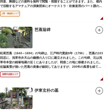
邦楽、舞踊などの資料を無料で閲覧・視聴することができます。また、都内
で活動するアマチュアの演奏団体にオーケストラ・吹奏楽用のパート譜の館
外貸出も行っています。
上野・御徒町エリア
芭蕉翁碑
松尾芭蕉（1644～1694）の句碑は、江戸時代寛政8年（1796）、芭蕉の103
回忌に、浅草寺弁天山の鐘楼の入り口に建立されました。この句碑、元は浅
草寺本堂の銭塚地蔵の近くにありましたが、戦後この地に移建されました。
佐脇嵩雪が描いた芭蕉の座像が線刻してありますが、200年の風雪を経て、
碑石も欠損し、碑面の判読も困難となっています。
浅草中央部エリア
伊東玄朴の墓