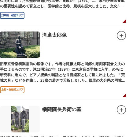
久間町に建てた私塾躋寿館から出発、寛政3年（1791）に、幕府が医師養成
の重要性を認めて官立とし、医学館と改称、規模を拡大しました。文化3年
（1806）、大火に遭い焼失しましたが、同年に旧向柳原一丁目に移転、再建
浅草橋・蔵前エリア
されました。
敷地は約7千平方メートル、代々多紀家がその監督に当たり、天保14年
（1843）には寄宿舎を設けて全寮制とし、広く一般からも入学を許可し、子
弟育成をはかるなど、江戸時代後期から明治維新に至る日本の医学振興に貢
滝廉太郎像
献しました。
※現在、この場所に「旧躋寿館跡 浅草医学館跡」に関する案内板や説明版
等は設置されておりません。
旧東京音楽奏楽堂前の銅像です。作者は滝廉太郎と同郷の彫刻家朝倉文夫の
手によるものです。滝は明治27年（1894）に東京音楽学校に入学、のちに
研究科に進んで、ピアノ授業の嘱託となり音楽家として世に出ました。「荒
城の月」などを作曲し、23歳の若さで夭折しました。郷里の大分県の岡城趾
にも同じ像が置かれています。
上野・御徒町エリア
幡随院長兵衛の墓