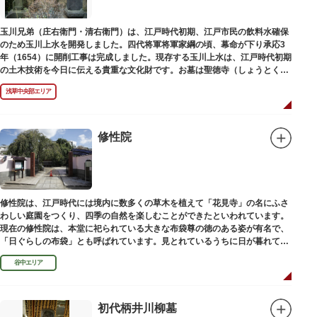
玉川兄弟（庄右衛門・清右衛門）は、江戸時代初期、江戸市民の飲料水確保
のため玉川上水を開発しました。四代将軍将軍家綱の頃、幕命が下り承応3
年（1654）に開削工事は完成しました。現存する玉川上水は、江戸時代初期
の土木技術を今日に伝える貴重な文化財です。お墓は聖徳寺（しょうとく
じ）にあります。
浅草中央部エリア
修性院
修性院は、江戸時代には境内に数多くの草木を植えて「花見寺」の名にふさ
わしい庭園をつくり、四季の自然を楽しむことができたといわれています。
現在の修性院は、本堂に祀られている大きな布袋尊の徳のある姿が有名で、
「日ぐらしの布袋」とも呼ばれています。見とれているうちに日が暮れてし
まった、という言い伝えです。
谷中エリア
初代柄井川柳墓