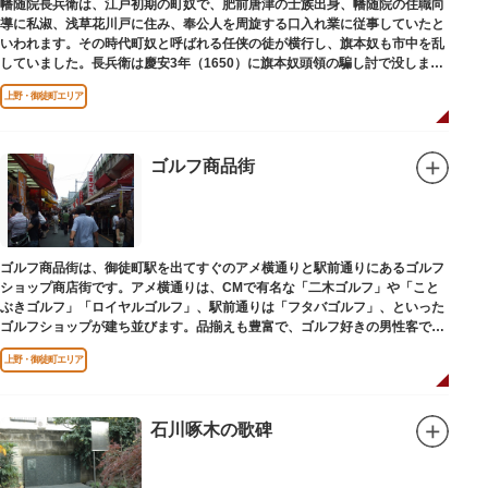
幡随院長兵衛は、江戸初期の町奴で、肥前唐津の士族出身、幡随院の住職向
導に私淑、浅草花川戸に住み、奉公人を周旋する口入れ業に従事していたと
いわれます。その時代町奴と呼ばれる任侠の徒が横行し、旗本奴も市中を乱
していました。長兵衛は慶安3年（1650）に旗本奴頭領の騙し討で没しまし
た。お墓は源空寺（げんくうじ）にあります。
上野・御徒町エリア
ゴルフ商品街
ゴルフ商品街は、御徒町駅を出てすぐのアメ横通りと駅前通りにあるゴルフ
ショップ商店街です。アメ横通りは、CMで有名な「二木ゴルフ」や「こと
ぶきゴルフ」「ロイヤルゴルフ」、駅前通りは「フタバゴルフ」、といった
ゴルフショップが建ち並びます。品揃えも豊富で、ゴルフ好きの男性客で賑
わっています。
上野・御徒町エリア
石川啄木の歌碑