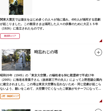
関東大震災では遊女をはじめ多くの人々が池に逃れ、490人が溺死する悲劇
が起こりました。この観音さまは溺死した人々の供養のために大正１５年
（1926）に造立されたものです。
奥浅草エリア
時忘れじの塔
昭和20年（1945）の「東京大空襲」の犠牲者を悼む慰霊碑で平成17年
（2005）に海老名香葉子さん（故林家三平の夫人）によって上野恩賜公園内
に建立されました。この塔は東京大空襲を忘れないため・同じ悲劇が起こら
ないよう、願いをこめて、大空襲で亡くなったご家族がモチーフになってい
る平和祈念母子像・時計塔です。
上野・御徒町エリア