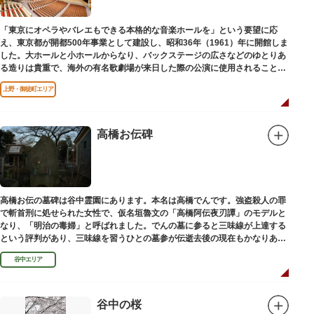
います。（御開帳期間 1月1日～7日）
「東京にオペラやバレエもできる本格的な音楽ホールを」という要望に応
え、東京都が開都500年事業として建設し、昭和36年（1961）年に開館しま
した。大ホールと小ホールからなり、バックステージの広さなどのゆとりあ
る造りは貴重で、海外の有名歌劇場が来日した際の公演に使用されることが
多いホールです。
上野・御徒町エリア
高橋お伝碑
高橋お伝の墓碑は谷中霊園にあります。本名は高橋でんです。強盗殺人の罪
で斬首刑に処せられた女性で、仮名垣魯文の「高橋阿伝夜刃譚」のモデルと
なり、「明治の毒婦」と呼ばれました。でんの墓に参ると三味線が上達する
という評判があり、三味線を習うひとの墓参が伝逝去後の現在もかなりある
といわれています。
谷中エリア
谷中の桜