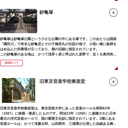
妙亀塚
妙亀塚は妙亀塚公園という小さな公園の中にある塚です。このあたりは謡曲
「隅田川」で有名な妙亀尼とその子梅若丸の伝説の地で、小高い塚に板碑を
はめ込んだ供養塔が立っており、都の旧跡に指定されています。
この妙亀塚のある地は、かつて浅茅ヶ原と呼ばれた原野で、近くを奥州街道
が通じていました。妙亀塚は「梅若伝説」にちなんだ名称です。「梅若伝
奥浅草エリア
説」とは平安時代、吉田少将惟房の子・梅若が、信夫藤太という人買いにさ
らわれ、都から奥州へつれて行かれる途中、重い病にかかりこの地に捨てら
れ世を去りました。我が子を探し求めてはるばるこの地まで来た母親は、隅
田川岸で里人から梅若の死を知らされ、髪をおろして妙亀尼と称し庵を結ん
旧東京音楽学校奏楽堂
だ、という説話です。謡曲『隅田川』はこの伝説をもとにしています。
塚の上には板碑が祀られています。この板碑には「弘安十一年戊子五月二十
二日孝子敬白」と刻まれており、区内でも古いものです。しかし妙亀塚と板
碑との関係は、明らかではありません。
なお、隅田川の対岸、木母寺（墨田区堤通）境内には梅若にちなむ梅若塚
旧東京音楽学校奏楽堂は、東京芸術大学にあった音楽ホールを昭和62年
（都旧跡）があり、この妙亀塚と相対するものと考えられています。
（1987）に移築・復原したものです。明治23年（1890）に創建された日本
最古の洋式音楽ホールで、国の重要文化財に指定されています。2階にある
音楽ホールは、かつて滝廉太郎、山田耕作、三浦環が公演した由緒ある舞台