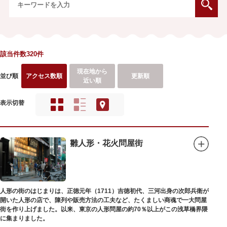
該当件数320件
現在地から
並び順
アクセス数順
更新順
近い順
表示切替
雛人形・花火問屋街
人形の街のはじまりは、正徳元年（1711）吉徳初代、三河出身の次郎兵衛が
開いた人形の店で、陳列や販売方法の工夫など、たくましい商魂で一大問屋
街を作り上げました。以来、東京の人形問屋の約70％以上がこの浅草橋界隈
に集まりました。