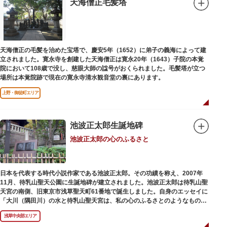
天海僧正毛髪塔
天海僧正の毛髪を治めた宝塔で、慶安5年（1652）に弟子の義海によって建
立されました。寛永寺を創建した天海僧正は寛永20年（1643）子院の本覚
院において108歳で没し、慈眼大師の諡号がおくられました。毛髪塔が立つ
場所は本覚院跡で現在の寛永寺清水観音堂の裏にあります。
上野・御徒町エリア
池波正太郎生誕地碑
池波正太郎の心のふるさと
日本を代表する時代小説作家である池波正太郎。その功績を称え、2007年
11月、待乳山聖天公園に生誕地碑が建立されました。池波正太郎は待乳山聖
天宮の南側、旧東京市浅草聖天町61番地で誕生しました。自身のエッセイに
「大川（隅田川）の水と待乳山聖天宮は、私の心のふるさとのようなもの
だ」（『東京の情景「大川と待乳山聖天宮」』より）と記しており、小説の
浅草中央部エリア
舞台にも待乳山や近くの今戸、橋場などをたびたび登場させています。