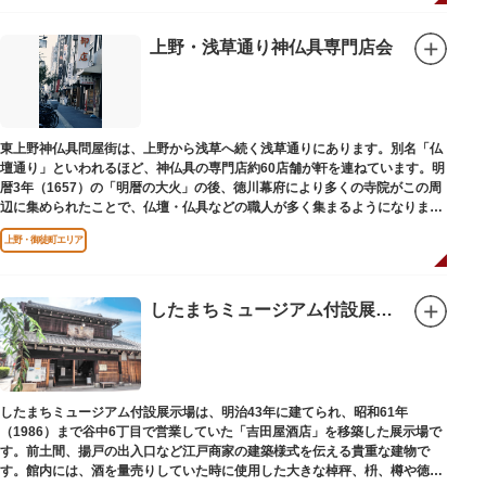
の開祖である役小角の像も残る等、神仏習合の名残が見て取れます。
先人の山守りの知恵によって今も当時の荘厳な姿を残していて、国の重要有
形民俗文化財に指定されています。
上野・浅草通り神仏具専門店会
富士山に合わせて、お山開きが行われ、6月30日と1日には富士塚に登ること
ができます。
【Twitter】https://twitter.com/onoterupr
東上野神仏具問屋街は、上野から浅草へ続く浅草通りにあります。別名「仏
壇通り」といわれるほど、神仏具の専門店約60店舗が軒を連ねています。明
暦3年（1657）の「明暦の大火」の後、徳川幕府により多くの寺院がこの周
辺に集められたことで、仏壇・仏具などの職人が多く集まるようになりまし
た。
上野・御徒町エリア
したまちミュージアム付設展示場（旧吉田屋酒店）
したまちミュージアム付設展示場は、明治43年に建てられ、昭和61年
（1986）まで谷中6丁目で営業していた「吉田屋酒店」を移築した展示場で
す。前土間、揚戸の出入口など江戸商家の建築様式を伝える貴重な建物で
す。館内には、酒を量売りしていた時に使用した大きな棹秤、枡、樽や徳