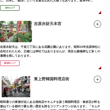
し、日本に「経済」という言葉を広めた人物でもあります。延享4年
（1747）に没しました。
谷中エリア
吉原弁財天本宮
吉原弁財天は、千束三丁目にある花園公園にあります。昭和10年吉原神社に
合祀されたため、正確には神社ではありませんが、現在も鎮魂碑など多くの
遺構を残しております。
奥浅草エリア
東上野韓国料理店街
昭和通りの東側付近にある焼肉店やキムチを扱う韓国料理店・食材店が軒を
連ねている都内で最も長い歴史を誇るコリアンタウンがあります。「キムチ