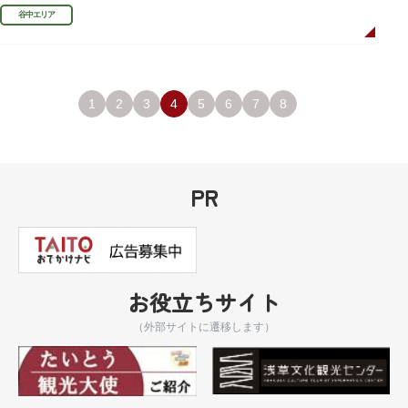
利、宣伝用ポスターなどの資料を展示しています。
谷中エリア
1
2
3
4
5
6
7
8
PR
お役立ちサイト
（外部サイトに遷移します）