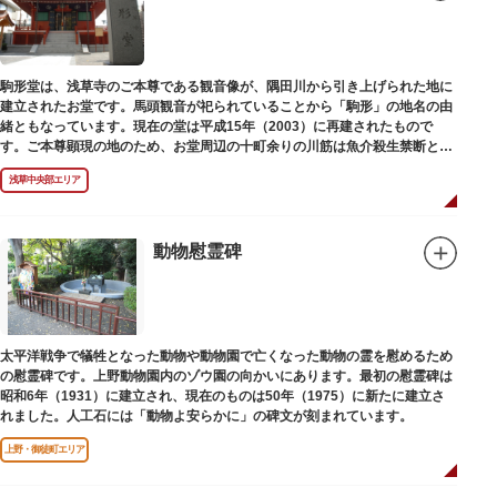
駒形堂は、浅草寺のご本尊である観音像が、隅田川から引き上げられた地に
建立されたお堂です。馬頭観音が祀られていることから「駒形」の地名の由
緒ともなっています。現在の堂は平成15年（2003）に再建されたもので
す。ご本尊顕現の地のため、お堂周辺の十町余りの川筋は魚介殺生禁断とな
り、戒殺碑が建立されました。
浅草中央部エリア
動物慰霊碑
太平洋戦争で犠牲となった動物や動物園で亡くなった動物の霊を慰めるため
の慰霊碑です。上野動物園内のゾウ園の向かいにあります。最初の慰霊碑は
昭和6年（1931）に建立され、現在のものは50年（1975）に新たに建立さ
れました。人工石には「動物よ安らかに」の碑文が刻まれています。
上野・御徒町エリア