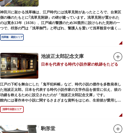
神田川に架かる浅草橋は、江戸時代には浅草見附があったところで、台東区
側の橋のたもとに｢浅草見附跡」の碑が建っています。浅草見附が置かれた
のは寛永13年（1636）、江戸城の警護のため36箇所に設けられた見附の一
つで、枡形の門は「浅草御門」と呼ばれ、警護人を置いて浅草観音や遠くは
奥州へ往来する人々を取り締まりました。
浅草橋・蔵前エリア
池波正太郎記念文庫
日本を代表する時代小説作家の軌跡をたどる
江戸の下町を舞台にした「鬼平犯科帳」など、時代小説の傑作を多数発表し
た池波正太郎。日本を代表する時代小説作家の文学作品を後世に伝え、彼の
功績を称えるために設立されたのが「池波正太郎記念文庫」です。
館内には著作本や小説に関するさまざまな資料をはじめ、生前彼が愛用して
いた万年筆やパイプ、帽子などが展示されています。書斎も復元されてお
浅草中央部エリア
り、池波正太郎をより身近に感じられるスポットです。また「池波グッズ」
とよばれる、作品の舞台を紹介した古地図やポストカード、扇子など様々な
グッズも必見。池波ファンにはたまらない空間となっています。
駒形堂