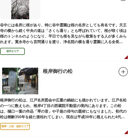
谷中には各所に桜があり、特に谷中霊園は桜の名所としても有名です。天王
寺の横から続く中央の道は「さくら通り」とも呼ばれていて、桜が咲く頃は
桜のトンネルのようになり、平日でも桜を見ながら散策をする人が多くみら
れます。寛永寺から言問通りを渡り、浄名院の横を通り霊園に入る全長
100mの桜並木や、霊園内に点在する大木なども見事です。
谷中エリア
根岸御行の松
根岸御行の松は、江戸名所図会や広重の錦絵にも描かれています。江戸名松
の一つに数えられ、根岸4丁目の西蔵院不動堂の境内にあります。この松
は、樋口一葉の作品「琴の音」や子規の俳句の題材にもなりました。初代の
松は樹齢350年を経た後枯れてしまい、現在は平成30年に植えられた4代目
の松になります。
根岸・入谷・金杉エリア