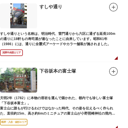
すしや通り
すしや通りという名称は、明治時代、雷門通りから六区に通ずる延長100m
の通りに18軒もの寿司屋が連なったことに由来しています。昭和61年
（1986）には、通りに全覆式アーケードやカラー舗装が施されました。
浅草中央部エリア
下谷坂本の富士塚
天明2年（1782）に本物の溶岩を運んで築かれた、都内でも珍しい富士塚
「下谷坂本富士」。
富士山に誰もが行けるわけではなかった時代、その姿を伝えるべく作られ
た、直径約15m、高さ約6mのミニチュアの富士山が小野照崎神社の境内に
あります。
根岸・入谷・金杉エリア
一合目から順に十合目まで記されており、南無妙法と書かれた石碑や修験道