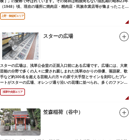
横丁」の愛称で呼ばれています。その発祥は戦後間もない混乱期の昭和23年
（1948）頃、現在の場所に焼肉店・精肉店・民族衣裳店等が集まったことに
端を発しています。
上野・御徒町エリア
スターの広場
スターの広場は、浅草公会堂の正面入口前にある広場です。広場には、大衆
芸能の分野で多くの人々に愛され親しまれた浅草ゆかりの俳優、落語家、歌
手など約300名を超える芸能人の方々の原寸大手型とサインを刻印したプレ
ートがスターの広場、オレンジ通り沿いの花壇に並べられ、多くのファンに
親しまれています。
浅草中央部エリア
笠森稲荷（谷中）