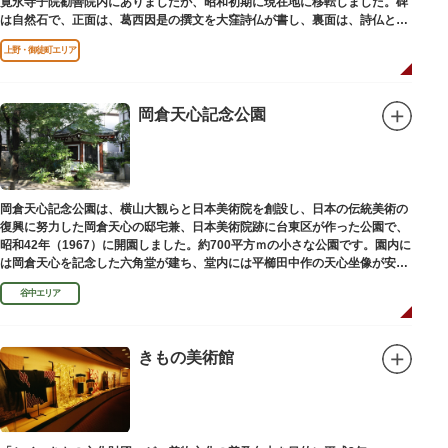
寛永寺子院勧善院内にありましたが、昭和初期に現在地に移転しました。碑
は自然石で、正面は、葛西因是の撰文を大窪詩仏が書し、裏面は、詩仏と菊
池五山の自筆の詩が刻まれています。
上野・御徒町エリア
岡倉天心記念公園
岡倉天心記念公園は、横山大観らと日本美術院を創設し、日本の伝統美術の
復興に努力した岡倉天心の邸宅兼、日本美術院跡に台東区が作った公園で、
昭和42年（1967）に開園しました。約700平方ｍの小さな公園です。園内に
は岡倉天心を記念した六角堂が建ち、堂内には平櫛田中作の天心坐像が安置
されています。
谷中エリア
きもの美術館