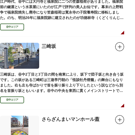
江戸時代、谷中には大円寺と福泉院に二つの笠森稲荷がありました。福泉院
前の鍵屋という水茶屋にいたのが江戸で評判の美人お仙です。幕末の上野戦
争で福泉院焼失し廃寺になり笠森稲荷は寛永寺の子院養寿院に移転しまし
た。のち、明治26年に福泉院跡に建立されたのが功徳林寺（くどくりんじ）
で、明治末期には稲荷社が祀られました。
谷中エリア
三崎坂
三崎坂は、谷中2丁目と3丁目の間を南東に上り、坂下で団子坂と向き合う坂
です。この坂がある三崎町は三遊亭円朝の「怪談牡丹燈籠」の舞台にもなり
ました。右も左も寺ばかりで首を振り振り上り下りしたという説などから別
名を首振り坂ともいいます。谷中の中央を東西に貫くメインストリートで
す。
谷中エリア
さらざんまいマンホール蓋