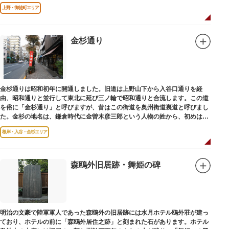
です。
上野・御徒町エリア
金杉通り
金杉通りは昭和初年に開通しました。旧道は上野山下から入谷口通りを経
由、昭和通りと並行して東北に延び三ノ輪で昭和通りと合流します。この道
を俗に「金杉通り」と呼びますが、昔はこの街道を奥州街道裏道と呼びまし
た。金杉の地名は、鎌倉時代に金曽木彦三郎という人物の姓から、初めは金
曽木、それが金杉に変わったものとされています。
根岸・入谷・金杉エリア
森鴎外旧居跡・舞姫の碑
明治の文豪で陸軍軍人であった森鴎外の旧居跡には水月ホテル鴎外荘が建っ
ており、ホテルの前に「森鴎外居住之跡」と刻まれた石があります。ホテル