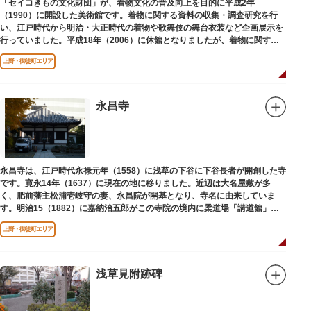
「セイコきもの文化財団」が、着物文化の普及向上を目的に平成2年
（1990）に開設した美術館です。着物に関する資料の収集・調査研究を行
い、江戸時代から明治・大正時代の着物や歌舞伎の舞台衣装など企画展示を
行っていました。平成18年（2006）に休館となりましたが、着物に関する
調査研究等は引き続き本財団で行っています。
上野・御徒町エリア
平成18年（2006）に休館
永昌寺
永昌寺は、江戸時代永禄元年（1558）に浅草の下谷に下谷長者が開創した寺
です。寛永14年（1637）に現在の地に移りました。近辺は大名屋敷が多
く、肥前藩主松浦壱岐守の妻、永昌院が開基となり、寺名に由来していま
す。明治15（1882）に嘉納治五郎がこの寺院の境内に柔道場「講道館」を
設立しました。
上野・御徒町エリア
浅草見附跡碑