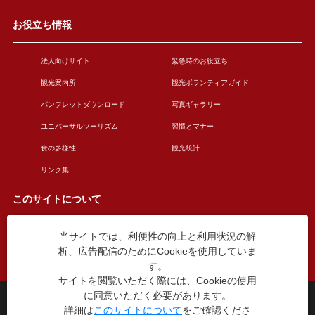
お役立ち情報
法人向けサイト
緊急時のお役立ち
観光案内所
観光ボランティアガイド
パンフレットダウンロード
写真ギャラリー
ユニバーサルツーリズム
習慣とマナー
食の多様性
観光統計
リンク集
このサイトについて
当サイトでは、利便性の向上と利用状況の解
このサイトについて
広告掲載について
析、広告配信のためにCookieを使用していま
お問い合わせ
す。
サイトを閲覧いただく際には、Cookieの使用
に同意いただく必要があります。
台東区役所観光課
詳細は
このサイトについて
をご確認くださ
〒110-8615 東京都台東区東上野4丁目5番6号