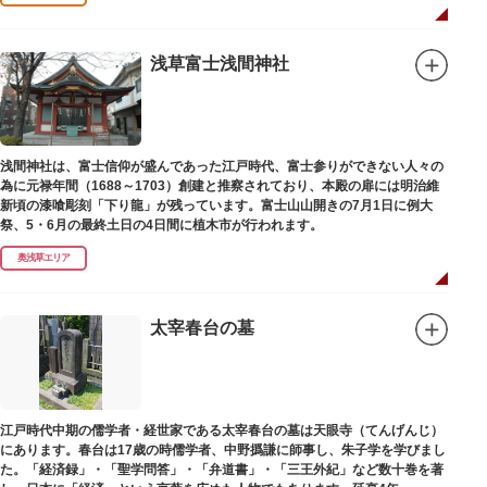
浅草富士浅間神社
浅間神社は、富士信仰が盛んであった江戸時代、富士参りができない人々の
為に元禄年間（1688～1703）創建と推察されており、本殿の扉には明治維
新頃の漆喰彫刻「下り龍」が残っています。富士山山開きの7月1日に例大
祭、5・6月の最終土日の4日間に植木市が行われます。
奥浅草エリア
太宰春台の墓
江戸時代中期の儒学者・経世家である太宰春台の墓は天眼寺（てんげんじ）
にあります。春台は17歳の時儒学者、中野撝謙に師事し、朱子学を学びまし
た。「経済録」・「聖学問答」・「弁道書」・「三王外紀」など数十巻を著