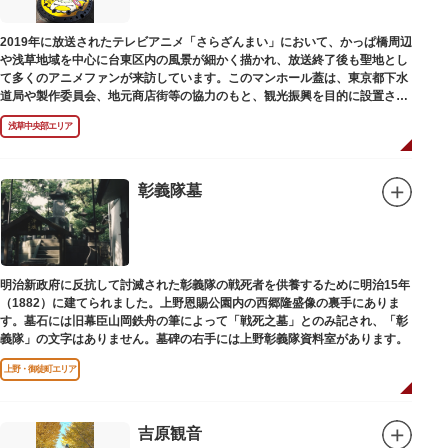
2019年に放送されたテレビアニメ「さらざんまい」において、かっぱ橋周辺
や浅草地域を中心に台東区内の風景が細かく描かれ、放送終了後も聖地とし
て多くのアニメファンが来訪しています。このマンホール蓋は、東京都下水
道局や製作委員会、地元商店街等の協力のもと、観光振興を目的に設置され
ました。
浅草中央部エリア
描かれているのは、主人公である矢逆一稀、久慈悠、陣内燕太の3人が、か
っぱ橋に封印されていた謎のカッパ型生命体“ケッピ”によって河童の姿に変
身させられた姿です。
彰義隊墓
設置年月日：令和3年4月13日
明治新政府に反抗して討滅された彰義隊の戦死者を供養するために明治15年
（1882）に建てられました。上野恩賜公園内の西郷隆盛像の裏手にありま
す。墓石には旧幕臣山岡鉄舟の筆によって「戦死之墓」とのみ記され、「彰
義隊」の文字はありません。墓碑の右手には上野彰義隊資料室があります。
上野・御徒町エリア
吉原観音