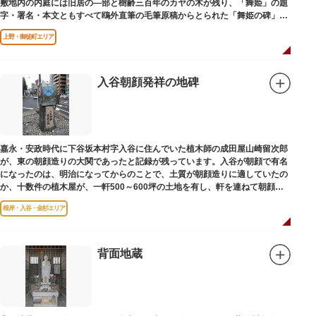
敷地内の内庭には旧居の―部と樹齢三百年のカヤの木が残り、「舞姫」の題
字・署名・本文ともすべて鴎外直筆の毛筆原稿からとられた「舞姫の碑」の
文学碑も建っています。
上野・御徒町エリア
入谷朝顔発祥の地碑
嘉永・安政時代に下谷坂本村字入谷に住んでいた植木師の成田屋山崎留次郎
が、東の朝顔造りの大関であったと記録が残っています。入谷が朝顔で有名
になったのは、明治になってからのことで、土質が朝顔造りに適していたの
か、十数件の植木屋が、一軒500～600坪の土地を有し、軒を連ねて朝顔造
りをはじめました。
根岸・入谷・金杉エリア
背面地蔵