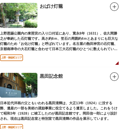
おばけ灯籠
上野恩賜公園内の東照宮の入り口付近にあり、寛永8年（1631）、佐久間勝
之が奉納した石灯籠です。高さ約6ｍ、笠石の周囲約4ｍとあまりにも巨大な
灯籠のため「お化け灯籠」と呼ばれています。名古屋の熱田神宮の石灯籠、
京都南禅寺の大石灯籠と合わせて日本三大石灯籠のひとつに数えられていま
す。
上野・御徒町エリア
黒田記念館
日本近代洋画の父ともいわれる黒田清輝は、大正13年（1924）に没する
際、遺産の一部を美術の奨励事業に役立てるよう遺言しました。これをうけ
て昭和3年（1928）に竣工したのが黒田記念館です。岡田信一郎により設計
され、現在は黒田記念室と特別室で黒田清輝の作品を展示しています。
上野・御徒町エリア