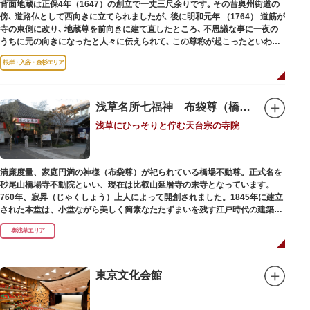
背面地蔵は正保4年（1647）の創立で一丈三尺余りです｡ その昔奥州街道の
傍､ 道路仏として西向きに立てられましたが､ 後に明和元年 （1764） 道筋が
寺の東側に改り､ 地蔵尊を前向きに建て直したところ､ 不思議な事に一夜の
うちに元の向きになったと人々に伝えられて､ この尊称が起こったといわれ
ています｡薬王寺（やくおうじ）にあります。
根岸・入谷・金杉エリア
浅草名所七福神 布袋尊（橋場不動尊）
浅草にひっそりと佇む天台宗の寺院
清廉度量、家庭円満の神様（布袋尊）が祀られている橋場不動尊。正式名を
砂尾山橋場寺不動院といい、現在は比叡山延暦寺の末寺となっています。
760年、寂昇（じゃくしょう）上人によって開創されました。1845年に建立
された本堂は、小堂ながら美しく簡素なたたずまいを残す江戸時代の建築様
式です。明治の大火、関東大震災、第二次大戦の戦災でも周辺を災禍から守
奥浅草エリア
ったことから「火伏せの不動尊」とも呼ばれています。
本堂の右前には、樹齢約700年の大銀杏が見事な枝葉を伸ばしています。そ
の昔、すぐ近くを流れる隅田川を往来して参拝する人の目印となったのがこ
東京文化会館
の銀杏で、今なおそのパワーを授かりに来る人も多いそうです。
また、江戸時代から伝わる布袋尊像が祀られています。その姿は肩に袋がな
くお腹が袋代わりの形をしている珍しいもので、古くから庶民に尊信されて