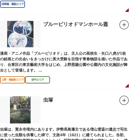
浅草橋・蔵前エリア
ブルーピリオドマンホール蓋
漫画・アニメ作品「ブルーピリオド」は、主人公の高校生・矢口八虎が1枚
の絵画との出会いをきっかけに美大受験を目指す青春物語を描いた作品であ
り、台東区の東京藝術大学をはじめ、上野恩賜公園や公園内の文化施設が舞
台として登場します。
区にゆかりのある本作品を通して、新たな観光スポット創出による誘客促進
上野・御徒町エリア
谷中エリア
と区内観光客の回遊性向上を図るため、こちらのマンホール蓋を設置しまし
た。
設置年月日：令和4年3月1日
虫塚
虫塚は、寛永寺境内にあります。伊勢長島藩主である増山雪斎の遺志で写生
に使った虫類を供養した碑で、文政4年（1821）に建てられました。当初、