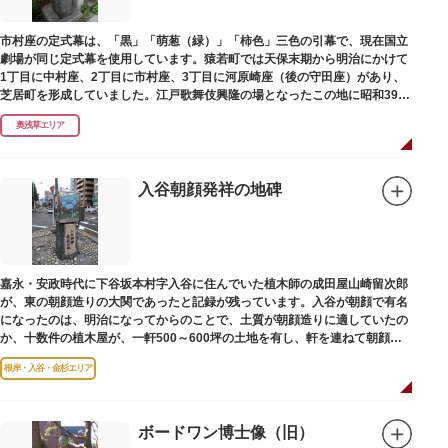
市村座の定式幕は、「黒」「萌葱（緑）」「柿色」三色の引幕で、現在国立
劇場が同じ定式幕を使用しています。猿若町では天保末期から明治にかけて
1丁目に中村座、2丁目に市村座、3丁目に河原崎座（後の守田座）があり、
芝居町を形成していました。江戸歌舞伎興隆の場となったこの地に昭和39年
（1964）に跡碑が建てられました。
奥浅草エリア
入谷朝顔発祥の地碑
嘉永・安政時代に下谷坂本村字入谷に住んでいた植木師の成田屋山崎留次郎
が、東の朝顔造りの大関であったと記録が残っています。入谷が朝顔で有名
になったのは、明治になってからのことで、土質が朝顔造りに適していたの
か、十数件の植木屋が、一軒500～600坪の土地を有し、軒を連ねて朝顔造
りをはじめました。
根岸・入谷・金杉エリア
ボードワン博士像（旧）