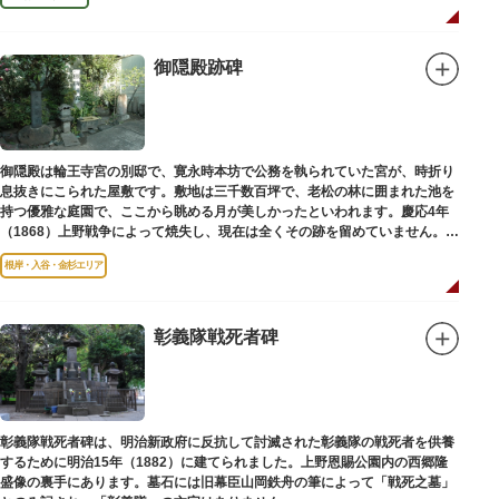
御隠殿跡碑
御隠殿は輪王寺宮の別邸で、寛永時本坊で公務を執られていた宮が、時折り
息抜きにこられた屋敷です。敷地は三千数百坪で、老松の林に囲まれた池を
持つ優雅な庭園で、ここから眺める月が美しかったといわれます。慶応4年
（1868）上野戦争によって焼失し、現在は全くその跡を留めていません。根
岸薬師堂（ねぎしやくしどう）にあります。
根岸・入谷・金杉エリア
彰義隊戦死者碑
彰義隊戦死者碑は、明治新政府に反抗して討滅された彰義隊の戦死者を供養
するために明治15年（1882）に建てられました。上野恩賜公園内の西郷隆
盛像の裏手にあります。墓石には旧幕臣山岡鉄舟の筆によって「戦死之墓」