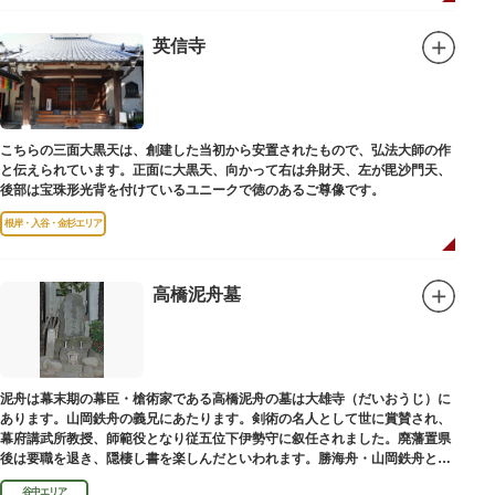
英信寺
こちらの三面大黒天は、創建した当初から安置されたもので、弘法大師の作
と伝えられています。正面に大黒天、向かって右は弁財天、左が毘沙門天、
後部は宝珠形光背を付けているユニークで徳のあるご尊像です。
根岸・入谷・金杉エリア
高橋泥舟墓
泥舟は幕末期の幕臣・槍術家である高橋泥舟の墓は大雄寺（だいおうじ）に
あります。山岡鉄舟の義兄にあたります。剣術の名人として世に賞賛され、
幕府講武所教授、師範役となり従五位下伊勢守に叙任されました。廃藩置県
後は要職を退き、隠棲し書を楽しんだといわれます。勝海舟・山岡鉄舟と共
に幕末の三舟といわれています。
谷中エリア