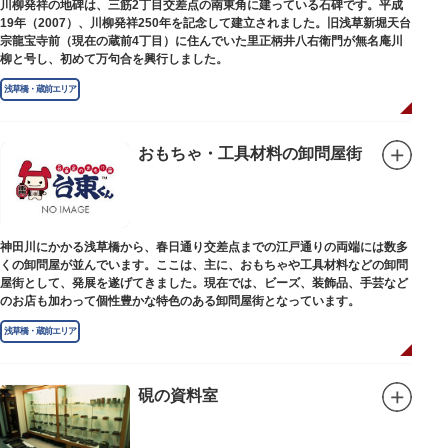
川柳発祥の地碑は、三筋2丁目交差点の南東角に建っている石碑です。平成
19年（2007）、川柳発祥250年を記念して建立されました。旧浅草新堀天台
宗龍宝寺前（現在の蔵前4丁目）に住んでいた里正柄井八右衛門が無名庵川
柳と号し、初めて万句合を興行しました。
浅草橋・蔵前エリア
おもちゃ・工具材料の卸問屋街
神田川にかかる浅草橋から、春日通り交差点までの江戸通りの両端には数多
くの卸問屋が並んでいます。ここは、主に、おもちゃや工具材料などの卸問
屋街として、発展を遂げてきました。現在では、ビーズ、装飾品、手芸など
のお店も加わって個性豊かな特色のある卸問屋街となっています。
浅草橋・蔵前エリア
硯の資料室