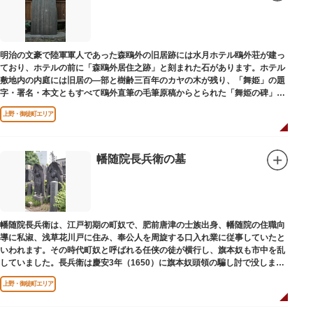
明治の文豪で陸軍軍人であった森鴎外の旧居跡には水月ホテル鴎外荘が建っ
ており、ホテルの前に「森鴎外居住之跡」と刻まれた石があります。ホテル
敷地内の内庭には旧居の―部と樹齢三百年のカヤの木が残り、「舞姫」の題
字・署名・本文ともすべて鴎外直筆の毛筆原稿からとられた「舞姫の碑」の
文学碑も建っています。
上野・御徒町エリア
幡随院長兵衛の墓
幡随院長兵衛は、江戸初期の町奴で、肥前唐津の士族出身、幡随院の住職向
導に私淑、浅草花川戸に住み、奉公人を周旋する口入れ業に従事していたと
いわれます。その時代町奴と呼ばれる任侠の徒が横行し、旗本奴も市中を乱
していました。長兵衛は慶安3年（1650）に旗本奴頭領の騙し討で没しまし
た。お墓は源空寺（げんくうじ）にあります。
上野・御徒町エリア