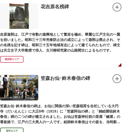
花吉原名残碑
吉原遊郭は、江戸で有数の遊興地として繁栄を極め、華麗な江戸文化の一翼
を担いました。昭和三十三年売春防止法の成立によって遊郭は廃止され、そ
の名残を記す碑は、昭和三十五年地域有志によって建てられたもので、碑文
は共立女子大学教授で俳人、古川柳研究家の山路閑古によるものです。
奥浅草エリア
笠森お仙･鈴木春信の碑
笠森お仙･鈴木春信の碑は、お仙に関係の深い笠森稲荷を合祀している大円
寺（だいえんじ）に大正8年（1919）に「笠森阿仙の碑」と「錦絵開祖鈴木
春信」碑の二つの碑が建立されました。お仙は笠森神社前の茶屋「鍵屋」の
看板娘で、江戸の三大美人の一人です。絵師鈴木春信はその姿を、当時新し
い絵画様式である多色刷り版画「錦絵」に描きました。
谷中エリア