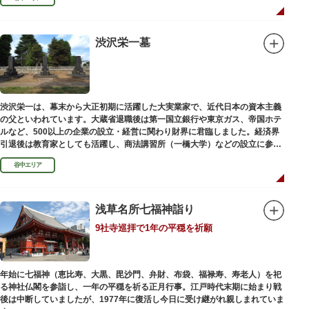
渋沢栄一墓
渋沢栄一は、幕末から大正初期に活躍した大実業家で、近代日本の資本主義
の父といわれています。大蔵省退職後は第一国立銀行や東京ガス、帝国ホテ
ルなど、500以上の企業の設立・経営に関わり財界に君臨しました。経済界
引退後は教育家としても活躍し、商法講習所（一橋大学）などの設立に参画
しました。お墓は谷中霊園にあります。
谷中エリア
浅草名所七福神詣り
9社寺巡拝で1年の平穏を祈願
年始に七福神（恵比寿、大黒、毘沙門、弁財、布袋、福禄寿、寿老人）を祀
る神社仏閣を参詣し、一年の平穏を祈る正月行事。江戸時代末期に始まり戦
後は中断していましたが、1977年に復活し今日に受け継がれ親しまれていま