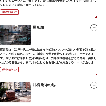
クレレミュージアム「樂」です。古今東西の歴史的なウクレレから珍しいウ
クレレまでを所蔵・展示しています。
浅草中央部エリア
屋形船
屋形船は、江戸時代の末頃に始まった船遊びで、水の流れや川面を渡る風と
ともに料理を味わいながら、川岸の風景や夜景を肌で感じることができま
す。屋形船には乗合船と貸切船があり、浅草橋や柳橋をはじめ月島、浜松町
などの発着場から、隅田川をはじめお台場などを周遊するコースがありま
す。
浅草中央部エリア
川柳発祥の地