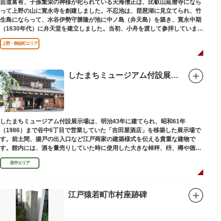
芸道富有、子孫繁栄の神様が祀られている天海僧正は、比叡山延暦寺になら
って上野の山に寛永寺を創建しました。不忍池は、琵琶湖に見立てられ、竹
生島にならって、水谷伊勢守勝隆が池に中ノ島（弁天島）を築き、寛永中期
（1630年代）に弁天堂を建立しました。当初、小舟を渡して参拝していまし
たが、後に橋が架けられました。
上野・御徒町エリア
したまちミュージアム付設展示場（旧吉田屋酒店）
したまちミュージアム付設展示場は、明治43年に建てられ、昭和61年
（1986）まで谷中6丁目で営業していた「吉田屋酒店」を移築した展示場で
す。前土間、揚戸の出入口など江戸商家の建築様式を伝える貴重な建物で
す。館内には、酒を量売りしていた時に使用した大きな棹秤、枡、樽や徳
利、宣伝用ポスターなどの資料を展示しています。
谷中エリア
江戸猿若町市村座跡碑