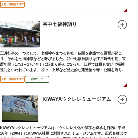
上野・御徒町エリア
谷中七福神詣り
正月行事の一つとして、七福神をまつる神社・仏閣を参詣する風習が起こ
り、それを七福神詣などと呼びました。谷中七福神詣りは江戸時代中期、宝
暦年間（1751～1764年）に始まり盛んになった、江戸では最も古い七福神
巡礼といわれています。谷中、上野など歴史的な建造物や寺・公園を通りな
がら、ゆっくりと一日散策が楽しめるコースになっています。
上野・御徒町エリア
谷中エリア
KIWAYAウクレレミュージアム
KIWAYAウクレレミュージアムは、ウクレレ文化の保存と継承を目的に平成
16年（2004）にKIWAYA社屋に創設されたミュージアムです。正式名称はウ