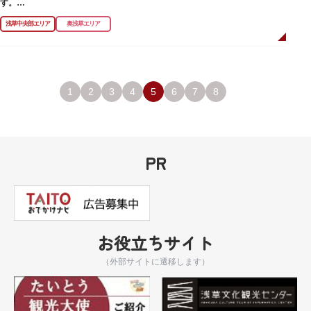
す。
浅草中央部エリア
奥浅草エリア
浅草名所七福神の特徴は福禄寿、寿老人が2社ずつあり、巡る社寺が9ヶ所あ
るところ。九は数の究み、鳩と言う字にも使われていて、鳩は「集まる」と
いう縁起の良い意味を持つ故事に由来しているそうです。福笹に各社寺の福
絵馬をつけ、色紙・福絵に御朱印をいただきながら巡拝しましょう。
江戸文化発祥の地といわれる浅草には、観音様の境内を中心として広く各所
1
2
3
4
5
6
7
8
に名所・旧跡があります。七福神をめぐる途中、これらの名跡も訪ねながら
江戸文化の面影を偲んでみてはいかがでしょうか。
御利益にあやかりながらの散策は、福徳と心の安らぎを与えてくれることで
しょう。
PR
お役立ちサイト
（外部サイトに遷移します）