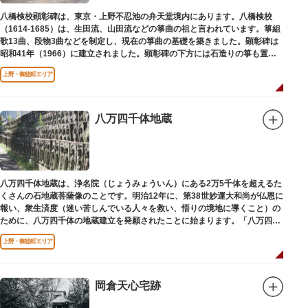
八橋検校顕彰碑は、東京・上野不忍池の弁天堂境内にあります。八橋検校
（1614-1685）は、生田流、山田流などの箏曲の祖と言われています。箏組
歌13曲、段物3曲などを制定し、現在の箏曲の基礎を築きました。顕彰碑は
昭和41年（1966）に建立されました。顕彰碑の下方には石造りの箏も置か
れています。
上野・御徒町エリア
八万四千体地蔵
八万四千体地蔵は、浄名院（じょうみょういん）にある2万5千体を超えるた
くさんの石地蔵菩薩像のことです。明治12年に、第38世妙運大和尚が仏恩に
報い、衆生済度（迷い苦しんでいる人々を救い、悟りの境地に導くこと）の
ために、八万四千体の地蔵建立を発願されたことに始まります。「八万四
千」とは仏法で無数の意味を示します。この石地蔵尊は全国各地にも造立さ
上野・御徒町エリア
れており、これまで約5万体の石地蔵尊が造立され、今も増え続けていま
す。
岡倉天心宅跡