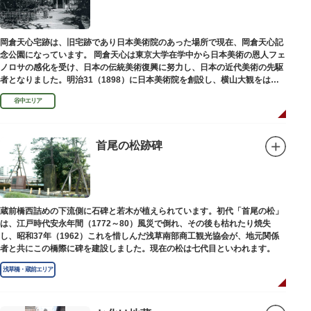
岡倉天心宅跡は、旧宅跡であり日本美術院のあった場所で現在、岡倉天心記
念公園になっています。 岡倉天心は東京大学在学中から日本美術の恩人フェ
ノロサの感化を受け、日本の伝統美術復興に努力し、日本の近代美術の先駆
者となりました。明治31（1898）に日本美術院を創設し、横山大観をはじ
め優れた画家を世に送り出しました。
谷中エリア
首尾の松跡碑
蔵前橋西詰めの下流側に石碑と若木が植えられています。初代「首尾の松」
は、江戸時代安永年間（1772～80）風災で倒れ、その後も枯れたり焼失
し、昭和37年（1962）これを惜しんだ浅草南部商工観光協会が、地元関係
者と共にこの橋際に碑を建設しました。現在の松は七代目といわれます。
浅草橋・蔵前エリア