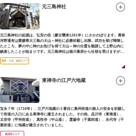
弟育成をはかるなど、江戸時代後期から明治維新に至る日本の医学振興に貢
元三島神社
献しました。
※現在、この場所に「旧躋寿館跡 浅草医学館跡」に関する案内板や説明版
等は設置されておりません。
元三島神社の起源は、弘安の役（蒙古襲来1281年）にさかのぼります。勇将
河野通有は愛媛県大三島の大山～神社に必勝祈願し出陣。武功を挙げ帰陣し
たところ、夢の中に神のお告げを得て大山～神の分霊を観請して上野山内に
鎮座したことが始まりです。元三島神社は徳川幕府から社領を受けますが、
御用地となったために上野から浅草へ移転し、現在の地に至ります。
根岸・入谷・金杉エリア
東禅寺の江戸六地蔵
宝永７年（1710年）、江戸六地蔵の２番目に奥州街道の旅人の安全を祈願し
て街道の入口にある東禅寺に建立されました。その他、品川寺（東海道）、
太宗寺（甲州街道）、真性寺（中山道）、霊巌寺（千葉街道）、永代寺（千
葉街道）に地蔵が建立されていました。
奥浅草エリア