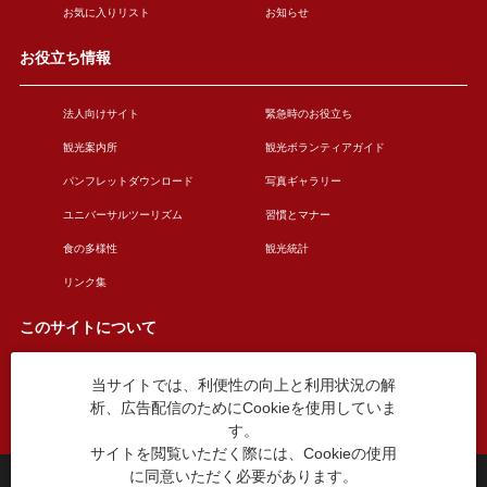
お気に入りリスト
お知らせ
お役立ち情報
法人向けサイト
緊急時のお役立ち
観光案内所
観光ボランティアガイド
パンフレットダウンロード
写真ギャラリー
ユニバーサルツーリズム
習慣とマナー
食の多様性
観光統計
リンク集
このサイトについて
当サイトでは、利便性の向上と利用状況の解
このサイトについて
広告掲載について
析、広告配信のためにCookieを使用していま
お問い合わせ
す。
サイトを閲覧いただく際には、Cookieの使用
に同意いただく必要があります。
台東区役所観光課