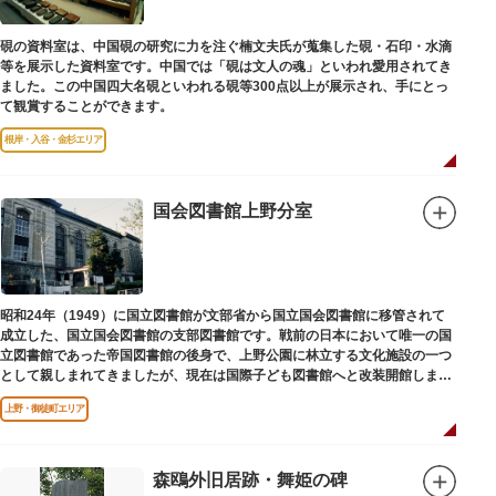
硯の資料室は、中国硯の研究に力を注ぐ楠文夫氏が蒐集した硯・石印・水滴
等を展示した資料室です。中国では「硯は文人の魂」といわれ愛用されてき
ました。この中国四大名硯といわれる硯等300点以上が展示され、手にとっ
て観賞することができます。
根岸・入谷・金杉エリア
国会図書館上野分室
昭和24年（1949）に国立図書館が文部省から国立国会図書館に移管されて
成立した、国立国会図書館の支部図書館です。戦前の日本において唯一の国
立図書館であった帝国図書館の後身で、上野公園に林立する文化施設の一つ
として親しまれてきましたが、現在は国際子ども図書館へと改装開館しまし
た。
上野・御徒町エリア
森鴎外旧居跡・舞姫の碑