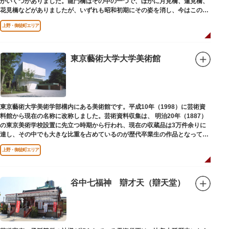
がいくつかありました。龍門橋はその中の一つで、ほかに月見橋、蓮見橋、
花見橋などがありましたが、いずれも昭和初期にその姿を消し、今はこの石
碑にその名残がわずかに残るだけです。
上野・御徒町エリア
東京藝術大学大学美術館
東京藝術大学美術学部構内にある美術館です。平成10年（1998）に芸術資
料館から現在の名称に改称しました。芸術資料収集は、 明治20年（1887）
の東京美術学校設置に先立つ時期から行われ、現在の収蔵品は3万件余りに
達し、その中でも大きな比重を占めているのが歴代卒業生の作品となってい
ます。
上野・御徒町エリア
谷中七福神 辯才天（辯天堂）