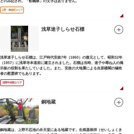
とのみ記され、「彰義隊」の文字はありません。
上野・御徒町エリア
浅草迷子しらせ石標
浅草迷子しらせ石標は、江戸時代安政7年（1860）の復元として、昭和32年
（1957）に浅草寺本道前に建立されました。石標は当時、迷子や尋ね人の掲
示板の役割を果たしていました。また、安政の大地震による吉原楼閣の犠牲
者の慰霊碑でもあります｡
浅草中央部エリア
銅地蔵
銅地蔵は、上野不忍池の弁天堂にある地蔵です。生殖器崇拝（せいしょくき