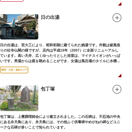
日の出湯
日の出湯は、宮大工により、昭和初期に建てられた銭湯です。外観は破風造
りの社寺仏閣の様ですが、店内は平成19年（2007）に全面リニューアルし
ています。高い天井、広くゆったりとした浴室は、マイナスイオンがいっぱ
いです。男湯からは庭を眺めることができ、女湯は風呂場のタイルに水槽が
はめ込まれ、可愛い金魚が泳いでいます。
根岸・入谷・金杉エリア
包丁塚
包丁塚は、上豊調理師会により建立されました。この石碑は、不忍池の中央
にある弁天島にあり、弁天島には、その他ふぐ供養碑やめがねの碑などユニ
ークな石碑が多いことで知られています。