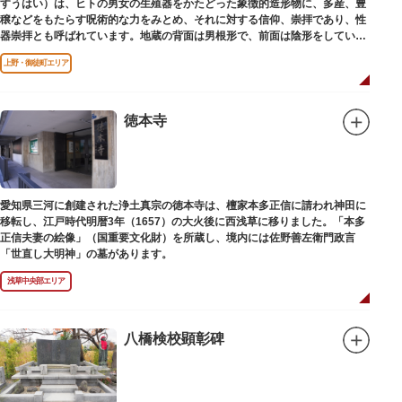
すうはい）は、ヒトの男女の生殖器をかたどった象徴的造形物に、多産、豊
穣などをもたらす呪術的な力をみとめ、それに対する信仰、崇拝であり、性
器崇拝とも呼ばれています。地蔵の背面は男根形で、前面は陰形をしていま
す。
上野・御徒町エリア
徳本寺
愛知県三河に創建された浄土真宗の徳本寺は、檀家本多正信に請われ神田に
移転し、江戸時代明暦3年（1657）の大火後に西浅草に移りました。「本多
正信夫妻の絵像」（国重要文化財）を所蔵し、境内には佐野善左衛門政言
「世直し大明神」の墓があります。
浅草中央部エリア
八橋検校顕彰碑