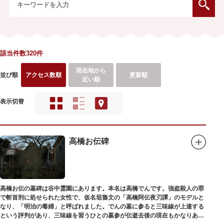
該当件数320件
現在地から
並び順
アクセス数順
更新順
近い順
表示切替
高橋お伝碑
高橋お伝の墓碑は谷中霊園にあります。本名は高橋でんです。強盗殺人の罪
で斬首刑に処せられた女性で、仮名垣魯文の「高橋阿伝夜刃譚」のモデルと
なり、「明治の毒婦」と呼ばれました。でんの墓に参ると三味線が上達する
という評判があり、三味線を習うひとの墓参が伝逝去後の現在もかなりある