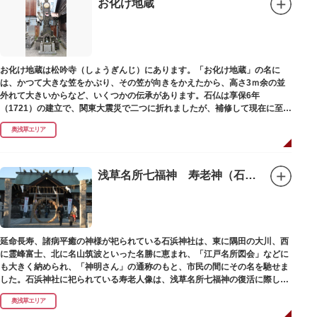
お化け地蔵
お化け地蔵は松吟寺（しょうぎんじ）にあります。「お化け地蔵」の名に
は、かつて大きな笠をかぶり、その笠が向きをかえたから、高さ3ｍ余の並
外れて大きいからなど、いくつかの伝承があります。石仏は享保6年
（1721）の建立で、関東大震災で二つに折れましたが、補修して現在に至っ
ています。常夜灯は、寛政2年（1790）に建てられました。
奥浅草エリア
浅草名所七福神 寿老神（石浜神社）
延命長寿、諸病平癒の神様が祀られている石浜神社は、東に隅田の大川、西
に霊峰富士、北に名山筑波といった名勝に恵まれ、「江戸名所図会」などに
も大きく納められ、「神明さん」の通称のもと、市民の間にその名を馳せま
した。石浜神社に祀られている寿老人像は、浅草名所七福神の復活に際し、
延命長寿の神として奉安されたものです。
奥浅草エリア