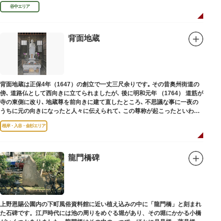
といわれています。
谷中エリア
背面地蔵
背面地蔵は正保4年（1647）の創立で一丈三尺余りです｡ その昔奥州街道の
傍､ 道路仏として西向きに立てられましたが､ 後に明和元年 （1764） 道筋が
寺の東側に改り､ 地蔵尊を前向きに建て直したところ､ 不思議な事に一夜の
うちに元の向きになったと人々に伝えられて､ この尊称が起こったといわれ
ています｡薬王寺（やくおうじ）にあります。
根岸・入谷・金杉エリア
龍門橋碑
上野恩賜公園内の下町風俗資料館に近い植え込みの中に「龍門橋」と刻まれ
た石碑です。江戸時代には池の周りをめぐる堀があり、その堀にかかる小橋