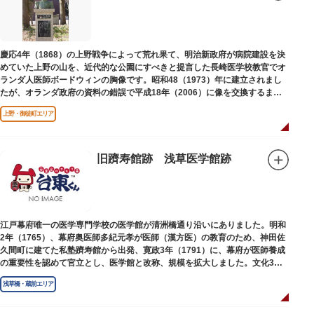
慶応4年（1868）の上野戦争によって荒れ果て、明治新政府が病院建設を決
めていた上野の山を、近代的な公園にすべきと提言した長崎医学校教官でオ
ランダ人医師ボードウィンの胸像です。昭和48（1973）年に建立されまし
たが、オランダ政府の資料の錯誤で平成18年（2006）に像を交換するまで
は博士の弟の像でした。
上野・御徒町エリア
旧躋寿館跡 浅草医学館跡
江戸幕府唯一の医学専門学校の医学館が清洲橋通り沿いにありました。明和
2年（1765）、幕府奥医師多紀元孝が医師（漢方医）の教育のため、神田佐
久間町に建てた私塾躋寿館から出発、寛政3年（1791）に、幕府が医師養成
の重要性を認めて官立とし、医学館と改称、規模を拡大しました。文化3年
（1806）、大火に遭い焼失しましたが、同年に旧向柳原一丁目に移転、再建
浅草橋・蔵前エリア
されました。
敷地は約7千平方メートル、代々多紀家がその監督に当たり、天保14年
（1843）には寄宿舎を設けて全寮制とし、広く一般からも入学を許可し、子