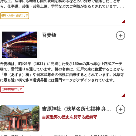
持ち主。法律にも精通し国の要職を務めるなど広い分野で活躍したことか
ら、仕事運、芸術・芸能上達、学問などのご利益があるとされています。
根岸・入谷・金杉エリア
境内には、国の重要有形民俗文化財であるミニチュアの富士山「富士塚」
や、日本三大に数えられる「庚申塚」、昭和を代表する囲碁棋士・藤沢秀行
氏の功績を顕彰した記念碑など見どころも多数。月毎に趣向を凝らした御朱
印は、うっとりするほど美しいデザインで人気を博しています。
吾妻橋
江戸後期には、学問の神様である菅原道真公も回向院より遷され、境内にあ
る末社を含めて15柱もの神様が祀られています。俳優の渥美清が願をかけた
神社としても知られ、映画「男はつらいよ」で寅さんが首にかけているお守
りは、ここ小野照崎神社のものです。
吾妻橋は、昭和6年（1931）に完成した長さ150mの真っ赤な上路式アーチ
橋で、雷門通りを通しています。橋の名称は、江戸の東に位置することから
「東（あずま）橋」や日本武尊命の伝説に由来するとされています。浅草寺
に最も近い橋で歩車道境界柵には雷門マークがデザインされています。
浅草中央部エリア
吉原神社（浅草名所七福神 弁財天）
吉原遊郭の歴史を見守る総鎮守