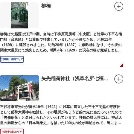
柳橋
柳橋はの起源は江戸中期、当時は下柳原同朋町（中央区）と対岸の下平右衛
門町（台東区）とは渡船で往来していましたが不便なため、元禄11年
（1698）に建設されました。明治20年（1887）に鋼鉄橋になり、その後の
関東大震災にて焼失したため、昭和4年（1929）に現在の橋が完成しまし
た。
浅草橋・蔵前エリア
矢先稲荷神社（浅草名所七福神 福禄寿）
三代将軍家光公が寛永19年（1642）に浅草に建立した三十三間堂の守護神
として稲荷大明神を勧請し、その場所がちょうど的の先に当たっていたので
「矢先稲荷」と名付けられたといわれています。拝殿の格天井には、神武天
皇の御世からの「日本馬乗史」を描いた100枚の絵が奉納されて、馬にまつ
わる歴史が一目瞭然に理解できます。
浅草中央部エリア