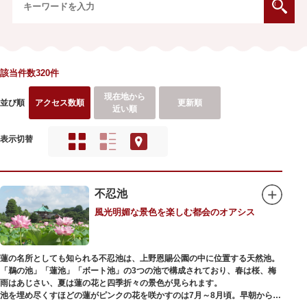
該当件数320件
現在地から
並び順
アクセス数順
更新順
近い順
表示切替
不忍池
風光明媚な景色を楽しむ都会のオアシス
蓮の名所としても知られる不忍池は、上野恩賜公園の中に位置する天然池。
「鵜の池」「蓮池」「ボート池」の3つの池で構成されており、春は桜、梅
雨はあじさい、夏は蓮の花と四季折々の景色が見られます。
池を埋め尽くすほどの蓮がピンクの花を咲かすのは7月～8月頃。早朝から午