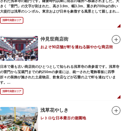
された浅草寺の総門です。鎌倉時代以降に現在の場所へ移築されました。大
最澄が自ら彫ったと伝えられる秘仏です。徳川歴代将軍の祈祷寺と菩提寺を
きく「雷門」の文字が刻まれた、高さ3.9m、幅3.3m、重さ約700kgの赤い
兼ね、御霊廟には6名の将軍が埋葬されています。
大提灯は浅草のシンボル。東京および日本を象徴する風景として親しまれ、
フォトスポットとしても国内外の観光客を魅了し続けています。
浅草中央部エリア
提灯の底部に施された見事な龍の彫刻や、門の北側（風神雷神の背後）に安
置されている浅草寺の護法善神「天龍像」と「金龍像」も見どころ。正式名
称の「風雷神門」は、門の左右に立つ2体の彫像、風神像と雷神像に由来し
ます。日没から23時頃までは雷門や浅草寺がライトアップされ、昼間とは違
仲見世商店街
った荘厳な雰囲気に包まれます。
およそ90店舗が軒を連ねる賑やかな商店街
何度も焼失と再建を繰り返し、現在の雷門は1960年に松下電器産業（現パナ
ソニック）の松下幸之助氏の寄進により再建されたものです。
日本で最も古い商店街のひとつとして知られる浅草寺の表参道です。浅草寺
の雷門から宝蔵門までの約250mの参道には、統一された電飾看板に四季
折々の装飾が施された土産物店、飲食店などが石畳の上で軒を連ねていま
す。
人形焼や手焼きせんべいをはじめ、団子や揚げまんじゅう、雷おこしなどの
浅草中央部エリア
銘菓、和傘や扇子など伝統工芸品も並び、歩いているだけで浅草らしさを感
じる場所です。江戸文化を感じる粋な商品の数々は、海外からの観光客にも
人気。商品が作られる様子がわかる実演販売の店もあり、焼き立て、作り立
ての味を堪能できるのも魅力。下町っ子の威勢の良い売り声が飛び交うな
浅草花やしき
か、お気に入りのお土産探しをお楽しみください。
レトロな日本最古の遊園地