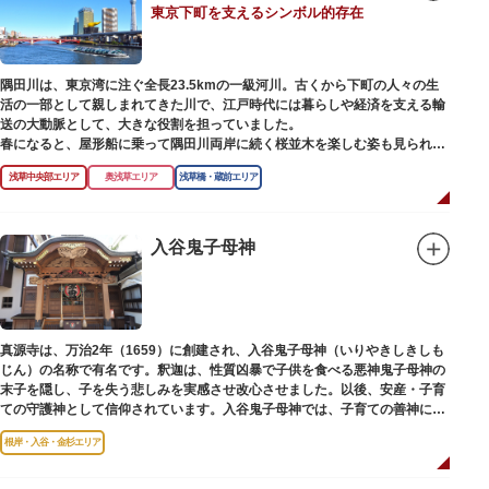
東京下町を支えるシンボル的存在
【撞球室】
当時の日本では非常に珍しいスイスの山小屋風の撞球室（ビリヤード場）
で、洋館から地下道でつながっています。通常は非公開ですが、毎月15日
（10月のみ10/16）に先着順で限定公開されています。
隅田川は、東京湾に注ぐ全長23.5kmの一級河川。古くから下町の人々の生
活の一部として親しまれてきた川で、江戸時代には暮らしや経済を支える輸
【和館大広間】
送の大動脈として、大きな役割を担っていました。
洋館に併置された名棟 梁大河喜十郎の手によるものと伝えられている書院造
春になると、屋形船に乗って隅田川両岸に続く桜並木を楽しむ姿も見られ、
りの和館で、当時は550坪に及ぶ洋館を遥かにしのぐ規模でしたが、現在は
東京スカイツリーとのコラボレーションも、まさに絵になる光景です。ま
冠婚葬祭などに使われていた大広間の1棟だけが残っています。
浅草中央部エリア
奥浅草エリア
浅草橋・蔵前エリア
た、毎年7月の最終土曜日に開催される「隅田川花火大会」は、東京の夏の
風物詩になっており、こちらも多くの見物客でにぎわいます。
一度にさまざま建築様式が見られるとあって見ごたえ抜群。大名庭園の形式
を一部踏襲している広大な庭は、建築様式同様に和洋併置式とされ、「芝
川沿いには「隅田川テラス」と呼ばれる遊歩道も整備されています。心地よ
入谷鬼子母神
庭」をもつ近代庭園の初期の形を残しています。江戸時代の石碑や手水鉢、
い風に吹かれながら、緑化が施された遊歩道で散歩やジョギングを楽しんだ
庭石などが見られ、煉瓦塀を含めた敷地全体が重要文化財に指定されていま
後は、オープンカフェでほっと一息つくのもおすすめです。
す。
隅田川にかかる橋々も、それぞれ特徴的な形をしていて見応えは抜群。せっ
かくなら水上バスに乗船して、優雅に観察してみてはいかがでしょうか。
真源寺は、万治2年（1659）に創建され、入谷鬼子母神（いりやきしきしも
じん）の名称で有名です。釈迦は、性質凶暴で子供を食べる悪神鬼子母神の
末子を隠し、子を失う悲しみを実感させ改心させました。以後、安産・子育
ての守護神として信仰されています。入谷鬼子母神では、子育ての善神にな
った由来からツノのない「おに」の文字を使っています。
根岸・入谷・金杉エリア