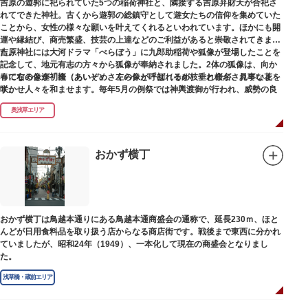
吉原の遊郭に祀られていた5つの稲荷神社と、隣接する吉原弁財天が合祀さ
れてできた神社。古くから遊郭の総鎮守として遊女たちの信仰を集めていた
ことから、女性の様々な願いを叶えてくれるといわれています。ほかにも開
運や縁結び、商売繁盛、技芸の上達などのご利益があると崇敬されてきまし
た。
吉原神社には大河ドラマ「べらぼう」に九郎助稲荷や狐像が登場したことを
記念して、地元有志の方々から狐像が奉納されました。2体の狐像は、向か
春になると逢初桜（あいぞめさくら）と呼ばれるが枝垂れ桜が、見事な花を
って右の像が「逢（あい）」、左の像が「初（そめ）」と命名されていま
咲かせ人々を和ませます。毎年5月の例祭では神輿渡御が行われ、威勢の良
す。
い掛け声とともに各町は活気にあふれます。
奥浅草エリア
吉原弁財天は浅草名所七福神の一社・弁財天にあたり、七福神に関する授与
も年間を通して行われています。
おかず横丁
おかず横丁は鳥越本通りにある鳥越本通商盛会の通称で、延長230ｍ、ほと
んどが日用食料品を取り扱う店からなる商店街です。戦後まで東西に分かれ
ていましたが、昭和24年（1949）、一本化して現在の商盛会となりまし
た。
浅草橋・蔵前エリア