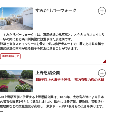
「旧寛永寺五重塔」や藤堂高虎が建て1878（明治11）年に再建された
「閑々亭」などの歴史的建造物も見どころです。
すみだリバーウォーク
一方「西園」は、蓮の名所としても知られる風光明媚な「不忍池」のほとり
に位置する区域。キリンやサイなどの人気動物をはじめ、アイアイや“動か
ない鳥”として話題のハシビロコウなどユニークな種も見られます。
子ども動物園「すてっぷ」では、小動物を間近で観察することを通じて、命
の大切さや生きものの魅力が学べる体験プログラムが実施されています。
「すみだリバーウォーク」は、東武鉄道の浅草駅と、とうきょうスカイツリ
ー駅の間にある隅田川橋梁に設置された歩道橋です。
歩き疲れたり、お腹が空いてきたら、園内にいくつかあるフードショップで
浅草と東京スカイツリー®を最短で結ぶ歩行者ルートで、歴史ある鉄道橋や
休憩しましょう。それぞれのお店で、動物たちをモチーフにした可愛いフー
東武鉄道の車両が走る様子を間近に見ることができます。
ドやスイーツが食べられます。オリジナルグッズを取り扱うギフトショップ
も必見です。
浅草中央部エリア
上野恩賜公園
150年以上の歴史を誇る 都内有数の桜の名所
JR上野駅西側に位置する上野恩賜公園は、1873年、太政官布達により日本
の都市公園第1号として誕生しました。園内には美術館、博物館、音楽堂や
動物園などの文化施設が点在し、東京ドーム約11個分もの広さを誇ります。