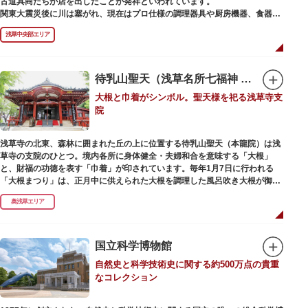
古道具商たちが店を出したことが発祥といわれています。
かれた「浅草絵巻」を楽しめるのも夜の醍醐味。撮影スポットやデートスポ
関東大震災後に川は塞がれ、現在はプロ仕様の調理器具や厨房機器、食器、
ットにもおすすめです。昼間と比べて人が少なくゆっくり巡れるので、足を
包材、調理衣装など「食」にまつわる約170軒の専門店が集まる個性的な専
運んでみてはいかがでしょうか。
浅草中央部エリア
門商店街として賑わいを見せています。もちろん、ほとんどのお店が小売に
も対応。家庭の調理用具を購入したい人や観光客にもおすすめです。食品サ
ンプル作り体験ができるお店もありますよ。
待乳山聖天（浅草名所七福神 毘沙門天）
毎年、道具の日である10月9日前後に開催される「かっぱ橋道具まつり」で
大根と巾着がシンボル。聖天様を祀る浅草寺支
は、各店舗がおすすめ商品や掘り出しものを販売。また、年ごとに異なる
院
様々な催しものも行われます。
浅草寺の北東、森林に囲まれた丘の上に位置する待乳山聖天（本龍院）は浅
草寺の支院のひとつ。境内各所に身体健全・夫婦和合を意味する「大根」
と、財福の功徳を表す「巾着」が印されています。毎年1月7日に行われる
「大根まつり」は、正月中に供えられた大根を調理した風呂吹き大根が御神
酒とともに参拝者に振る舞われるイベント。聖天様のお下がりの大根をいた
奥浅草エリア
だくことで、心身健康のご利益があるそうです。
毎朝本堂で執り行われている「浴油祈祷（よくゆきとう）」は、聖天様を供
養する最高の祈祷法。心願成就の力があると考えられており、依頼すると7
国立科学博物館
日間毎朝祈祷していただけます。また、浅草名所七福神のひとつとしても知
自然史と科学技術史に関する約500万点の貴重
られ、毘沙門天が祀られています。
なコレクション