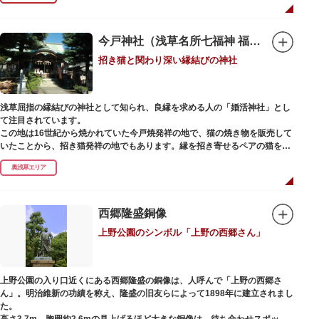
今戸神社（浅草名所七福神 福禄寿）
招き猫と関わり深い縁結びの神社
浅草屈指の縁結びの神社として知られ、良縁を求める人の「婚活神社」とし
て注目されています。
この地は16世紀から焼かれていた今戸焼発祥の地で、猫の焼き物を販売して
いたことから、招き猫発祥の地でもあります。縁を招き寄せるペアの猫をモ
チーフにした絵馬や御朱印帳も人気です。
奥浅草エリア
1063（康平6）年、時の奥羽鎮守府源頼朝・義家父子が祈願し鎌倉の鶴ヶ丘
と浅草今戸とに京都の石清水八幡を勧請して創建されました。境内には、幕
末に活躍した新選組沖田総司の終焉の地の碑も佇んでいます。また、浅草名
西郷隆盛銅像
所七福神の福禄寿が祀られており、七福神詣りの参拝客でも賑わうスポット
上野公園のシンボル「上野の西郷さん」
です。
上野公園の入り口近くにある西郷隆盛の銅像は、人呼んで「上野の西郷さ
ん」。明治維新の功績を称え、隆盛の旧友らによって1898年に建立されまし
た。
高さ3.7m、胸囲約2.6mの見上げるほど大きな銅像は、待ち合わせスポット