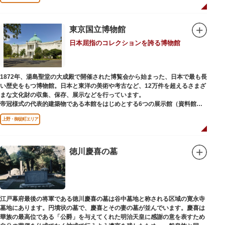
国内外からの参拝者で賑わうスポットです。
贅沢に金箔が使われた豪華絢爛な金色殿（社殿）などの建造物は、三代将
軍・徳川家光公が、日光東照宮までお参りに行けない江戸の人々のために建
東京国立博物館
てられたそう。社殿内部は文化財保護のため通常は非公開ですが、特別公開
日本屈指のコレクションを誇る博物館
が実施されることもあるので、拝観を申し込んでみてはいかがでしょうか。
授与所では、期間・数量限定のお守りや御朱印も授与されているので要チェ
ック。手塚治虫のユニコのお守りなど愛らしいものがありますよ。
1872年、湯島聖堂の大成殿で開催された博覧会から始まった、日本で最も長
い歴史をもつ博物館。日本と東洋の美術や考古など、12万件を超えるさまざ
まな文化財の収集、保存、展示などを行っています。
帝冠様式の代表的建築物である本館をはじめとする6つの展示館（資料館）
からなり、89件の国宝を所蔵。常に貴重な文化財を公開し、講座や講演会、
上野・御徒町エリア
ワークショップなどを実施しています。国宝や重要文化財などの名品をたど
りながら、真の美術史を堪能し価値あるひと時を過ごしてみてはいかがでし
ょうか。
徳川慶喜の墓
吹き抜けのエントランスに大理石の大階段がある本館では、壁時計やステン
ドグラスなど格調高い内部装飾にも注目してみてください。初めて来館する
方や時間が限られている方などに向け提案されたコース（日本美術入門／た
てものめぐり／仏像大好き）を参考にめぐるのも良いでしょう。
江戸幕府最後の将軍である徳川慶喜の墓は谷中墓地と称される区域の寛永寺
敷地内にはレストランやミュージアムショップのほか緑豊かな庭園も。季節
墓地にあります。円墳状の墓で、慶喜とその妻の墓が並んでいます。慶喜は
ごとの彩りを感じながらゆったりと散策するのもおすすめです。
華族の最高位である「公爵」を与えてくれた明治天皇に感謝の意を表すため