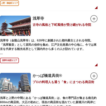
前のみ開花するので、シーズン中は多くの観光客が朝早くから池を訪れま
上野・御徒町エリア
す。綺麗な蓮の花を近くから観察できるデッキを散歩しながら朝の不忍池を
楽しむのがおすすめです。
「ボート池」ではスワンボートやオール式のボートのレンタルが可能。水上
から池を眺めれば、新しい発見ができるかもしれません。また、「鵜の池」
浅草寺
にはマガモ・オナガガモなどたくさんの鴨や渡り鳥が訪れます。大都会の中
古寺の風格と下町風情が受け継がれる寺院
でバードウォッチングができる珍しいスポットです。
ファミリーで、カップルで、または一人でゆったりと、思い思いの時間をお
過ごしください。
浅草寺（金龍山浅草寺）は、628年に創建された都内最古とされる寺院。
「浅草観音」として庶民の信仰を集め、江戸文化発展の中心地に。今では東
京を代表する観光名所として国内外から多くの人が訪れています。
浅草の象徴とも言える「雷門（風雷神門）」は、高さ3.9mの大提灯と風神雷
浅草中央部エリア
神像が安置された浅草寺の総門。本堂前には2体の仁王尊像が並ぶ山門「宝
蔵門」が建ち、参拝客を堂々と迎えてくれます。本堂前には、邪気を払うご
利益があるといわれる常香炉（じょうこうろ）が鎮座。参拝前に煙を浴びて
身を清めましょう。「観音堂」とも呼ばれる本堂にはご本尊の聖観世音菩薩
かっぱ橋道具街®
が祀られており、毎日定時に法要が執り行われています。
プロの料理人も通う「食」にまつわる商店街
境内の歴史ある建造物も必見です。ひと際目立つ五重塔、国指定重要文化財
の二天門、浅草名所七福神のひとつ・大黒天が祀られた影向堂（ようごうど
う）など、悠久の時に思いを馳せて見学をお楽しみください。
浅草と上野の中間にある「かっぱ橋道具街」は、食の専門店が集まる南北約
日没後はライトアップされ、朱塗りの建物がより一層鮮やかに浮かび上がり
800mの商店街。大正の初めに、現在の商店街を流れていた新堀川の両岸に
ます。昼間は約90店舗が軒を連ねる仲見世のお店も閉まり、シャッターに描