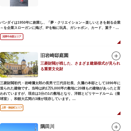
バンダイは1950年に創業し、「夢・クリエイション～楽しいときを創る企業
～を企業スローガンに掲げ、IPを軸に玩具、ガシャポン、カード、菓子・食
品・食玩、アパレル、日用雑貨など、お客さまの身近で楽しんでいただける
浅草中央部エリア
エンターテインメントをお届けしています。
旧岩崎邸庭園
三菱財閥が残した、さまざま建築様式が見られ
る重要文化財
三菱財閥初代・岩崎彌太郎の長男で三代目社長、久彌の本邸として1896年に
造られた建物です。当時は約1万5,000坪の敷地に20棟もの建物があったと言
われていますが、現在は3分の1の敷地となり、洋館とビリヤードルーム（撞
球室）、和館大広間の3棟が現存しています。
上野・御徒町エリア
【洋館】
鹿鳴館の建築家として知られるジョサイア・コンドルによって設計された西
洋木造建築の洋館で、館内の随所に見事なジャコビアン様式の装飾が施され
ています。
隅田川