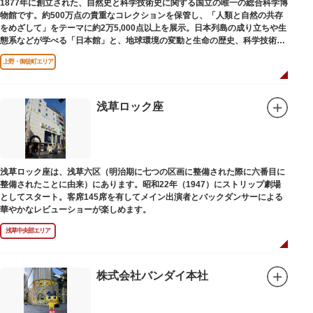
1877年に創立された、自然史と科学技術史に関する国立の唯一の総合科学博
物館です。約500万点の貴重なコレクションを保管し、「人類と自然の共存
をめざして」をテーマに約2万5,000点以上を展示。日本列島の成り立ちや生
態系などが学べる「日本館」と、地球環境の変動と生命の歴史、科学技術の
進歩などが学べる「地球館」の2つの常設展示をメインに、特別展・企画展
上野・御徒町エリア
などから構成されています。
2005年「愛・地球博」の長久手日本館で人気を博した「地球の部屋」を移設
した、「シアター36○」も見どころのひとつ。直径12.8m（実際の地球の
100万分の1の大きさ）のドームの内側すべてがスクリーンになっている世界
浅草ロック座
初のシアターで、月ごとに変わるオリジナル映像を上映しています。
楽しみながら学習できるイベント企画や、恐竜をはじめとした様々な実物標
本、子ども向けのコーナーもあり、お子様連れでも楽しめる博物館です。
また、国立科学博物館では、日本およびアジアにおける科学系博物館の中核
浅草ロック座は、浅草六区（明治期に七つの区画に整備された際に六番目に
施設として、調査研究、標本資料の収集・保管・活用、展示・学習支援を推
整備されたことに由来）にあります。昭和22年（1947）にストリップ劇場
進。これらの活動を上野の本館、白金台の附属自然教育園、茨城県つくば市
としてスタート。客席145席を有してメイン出演者とバックダンサーによる
の実験植物園や筑波研究施設（非公開）で展開しています。
華やかなレビューショーが楽しめます。
浅草中央部エリア
株式会社バンダイ本社