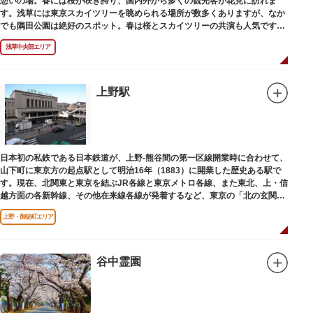
憩いの場。春には桜が咲き誇り、国内外から多くの観光客が花見に訪れま
す。浅草には東京スカイツリーを眺められる場所が数多くありますが、なか
でも隅田公園は絶好のスポット。春は桜とスカイツリーの共演も人気です。
川沿いにある「隅田公園オープンカフェ」は、店舗の一部を屋外にした開放
浅草中央部エリア
的なカフェ・レストラン。綺麗な景色を眺めながら、コーヒー片手にのんび
りと過ごしても良いですね。また、クジラの滑り台が目印の「遊具広場」は
ブランコやアスレチックなどの遊具が設置された広場。子どもも思いっきり
身体を動かせます。
上野駅
隅田川橋梁に設置された全長約160mの「すみだリバーウォーク」は、東京
スカイツリーまでの最短距離ルートのひとつ。歩道橋の途中にあるガラス床
から隅田川を見下ろしたり、すぐ横を走る電車の迫力を楽しんだり、隅田川
散策にいかがでしょうか。
日本初の私鉄である日本鉄道が、上野-熊谷間の第一区線開業時に合わせて、
山下町に東京方の起点駅として明治16年（1883）に開業した歴史ある駅で
す。現在、北関東と東京を結ぶJR各線と東京メトロ各線、また東北、上・信
越方面の各新幹線、その他在来線各線が発着するなど、東京の「北の玄関
口」として機能しています。
上野・御徒町エリア
谷中霊園