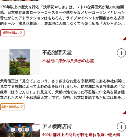
170年以上の歴史を誇る「浅草花やしき」は、レトロな雰囲気が魅力の遊園
地。日本現存最古ローラーコースターや華やかなメリーゴーランドといった
昔ながらのアトラクションはもちろん、ライブやイベントが開催される多目
的ホール「浅草花劇場」、遊園地に入園しなくても楽しめる「ガシャポンの
デパート浅草花やしき店」も併設され、さまざまな娯楽を楽しめる浅草の
浅草中央部エリア
「遊びの場」として親しまれています。
浅草花やしきは、江戸時代末期の1853年に造園師・森田六三郎により、牡丹
と菊細工を主とした花園（かえん）として誕生しました。明治時代に入ると
不忍池辯天堂
遊戯施設が置かれ、珍鳥や猛獣、見世物の展示などでも評判に。全国有数の
不忍池に浮かぶ八角形のお堂
動物園としても知られるようになりました。戦後は遊園地として再開し、温
かさと懐かしさを併せ持つレトロなアトラクションや雰囲気で人気のスポッ
トとなっています。幼児（0歳～4歳）は入園とのりもの料が無料で、年齢や
身長制限の無いアトラクションもあり、子どもの遊園地デビューにもぴった
天海僧正は「見立て」という、さまざまなお堂を京都周辺にある神社仏閣に
りです。
見立てる思想によって上野の山を設計しました。琵琶湖にある竹生島の「宝
厳寺（ほうごんじ）」に見立て、天然の池であった不忍池に中之島を築き建
立されたのが「不忍池辯天堂」です。当初、お堂に参詣するためには船を使
用していましたが、参詣者が増えたことから橋がかけられました。不忍池の
上野・御徒町エリア
どこからでも参拝できるように、八角形の建物になったと言われ、7月から8
月にかけては、不忍池の蓮が咲き、極楽浄土を連想させる光景が広がりま
す。
アメ横商店街
ご本尊である辯才天は、音楽と芸能の守り神として広く信仰され、
400店舗以上の商店が軒を連ねる買い物天国
「辯”財”天」とも書くことから、金運上昇といったご利益もあると言われて