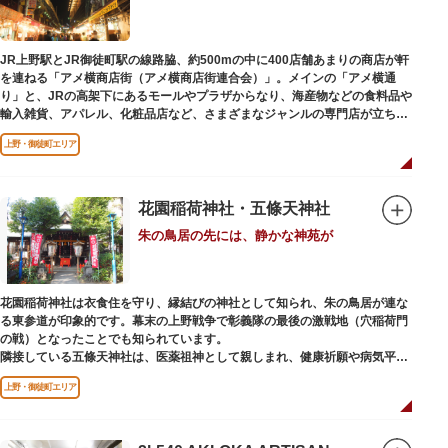
います。辯才天は琵琶を持った姿で知られていますが、不忍池辯天堂の辯才
天は、8本の腕に煩悩を破壊する武器をお持ちになっている「八臂辯才天
（はっぴべんざいてん）」。9月に行われる「巳成金（みなるかね）大祭」
JR上野駅とJR御徒町駅の線路脇、約500mの中に400店舗あまりの商店が軒
で目にすることができます。
を連ねる「アメ横商店街（アメ横商店街連合会）」。メインの「アメ横通
不忍池辯天堂には、豊臣秀吉公が大切にしていたという伝説のある、谷中七
り」と、JRの高架下にあるモールやプラザからなり、海産物などの食料品や
福神とは別の「大黒天」も祀られています。
輸入雑貨、アパレル、化粧品店など、さまざまなジャンルの専門店が立ち並
んでいます。活気ある呼び込みが飛び交うなかで、店員さんとの会話も楽し
上野・御徒町エリア
みながら目玉商品や特価品を探せるのが魅力のひとつ。年末の叩き売りは風
物詩にもなっています。
アメ横のはじまりは、物資が底をついた第二次世界大戦後にできた闇市。多
花園稲荷神社・五條天神社
くの闇市が的屋の仕切りであったのに対して、アメ横は満州からの復員兵が
朱の鳥居の先には、静かな神苑が
共同体となり連合会を結成。出店を統制し、商店街が形成されました。
当時、JR上野駅のすぐ南に発生した闇市は、飴を販売する屋台があったこと
から「アメヤ横丁（飴屋通り）」と呼ばれるように。反対側のJR御徒町付近
花園稲荷神社は衣食住を守り、縁結びの神社として知られ、朱の鳥居が連な
には、アメリカ進駐軍の放出物資を販売する店ができたので「アメリカ横丁
る東参道が印象的です。幕末の上野戦争で彰義隊の最後の激戦地（穴稲荷門
（アメリカ通り）」と呼ばれるようになりました。この2つのエリアが統合
の戦）となったことでも知られています。
され、今の「アメ横」になったと言われています。
隣接している五條天神社は、医薬祖神として親しまれ、健康祈願や病気平癒
祈願の参拝者が多く、相殿には菅原道真公も祀られています。
上野・御徒町エリア
境内がつながっており、まるでひとつの神社かのように並んで鎮座していま
すが、それぞれ別々の由緒の独立した神社です。どちらの御朱印も五條天神
社の境内にある授与所で頒布されています。