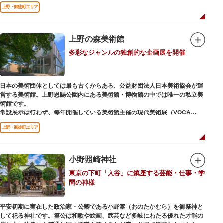
ソメイヨシノやヤマザクラなど約1,200本の桜が植えられた園内は、桜の名
上野・御徒町エリア
所としても有名。シーズンにはライトアップされた夜桜が一層風情を添え、
例年延べ330万人近い人出となります。不忍池（しのばずのいけ）は江戸時
代より浮世絵に描かれたほどのハスの名所。たくさんの鴨や渡り鳥が訪れる
ので、バードウォッチングを楽しむ人の姿も見られるスポットです。
上野の森美術館
多彩なジャンルの独創的な企画展を開催
美術館や博物館で国内外の芸術作品や文化・自然科学に触れたり、歴史の薫
りを感じながら史跡巡りを楽しんではいかがでしょうか。1日では見てまわ
りきれないほどの魅力にあふれた公園です。
日本の美術団体としては最も古くからある、公益財団法人日本美術協会が運
営する美術館。上野恩賜公園内にある美術館・博物館の中では唯一の私立美
術館です。
常設展示は行わず、毎年開催している美術館主催の現代美術展（VOCA
展）、公募展（上野の森美術館大賞展、日本の自然を描く展）のほか、マン
上野・御徒町エリア
ガから書展にいたるまで定期的に多彩なジャンルの独創的な企画展を開催し
ています。
別館の1階には、小企画展などの開催もできる上野の森美術館ギャラリー、
小野照崎神社
そして、3階には上野の森アートスクールが設置され、初心者から熟練者を
東京の下町「入谷」に鎮座する芸能・仕事・学
対象とした油彩・アクリル、水彩、日本画のクラスや、週末に受講できる単
問の神様
発講座などを開催しています。
平安初期に実在した政治家・公卿である小野篁（おのたかむら）を御祭神と
して祀る神社です。篁公は和歌や絵画、武芸など多岐にわたる優れた才能の