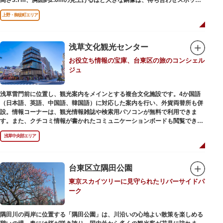
やフォトスポットとして親しまれています。彫刻家、高村光雲によって作ら
上野・御徒町エリア
れた像は、愛犬のツンと一緒にうさぎ狩りに出かけているところだそう。
上野公園にお立ち寄りの際は、ぜひ「上野の西郷さん」と写真撮影を楽しん
ではいかがでしょうか。
浅草文化観光センター
お役立ち情報の宝庫、台東区の旅のコンシェル
ジュ
浅草雷門前に位置し、観光案内をメインとする複合文化施設です。4か国語
（日本語、英語、中国語、韓国語）に対応した案内を行い、外貨両替所も併
設。情報コーナーは、観光情報雑誌や検索用パソコンが無料で利用できま
す。また、クチコミ情報が書かれたコミュニケーションボードも閲覧できる
ので、とっておきの旅のヒントを得られるかも。多目的スペースでは、映像
浅草中央部エリア
を活用し台東区のみどころやイベント、歴史、文化を紹介。通常、イスが配
備されているので休憩場所としても利用できます。
ここを訪れたなら、8階の展望テラスも必見です。雷門から浅草寺へと続く
仲見世や、隅田川や東京スカイツリーも一望できるビュースポットとなって
台東区立隅田公園
います。
東京スカイツリーに見守られたリバーサイドパ
ーク
浅草の街並みに溶け込む平屋を重ねたようなおしゃれな外観は、日本を代表
する建築家・隈研吾氏によるデザイン。木の温もりあふれる空間は、初めて
日本を訪れる海外ツーリストにも優しい印象を与えています。
隅田川の両岸に位置する「隅田公園」は、川沿いの心地よい散策を楽しめる