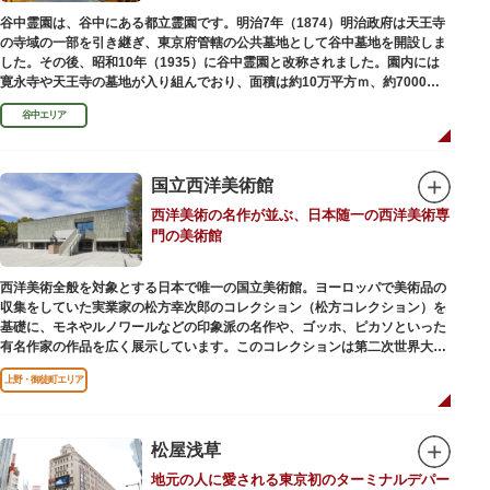
谷中霊園は、谷中にある都立霊園です。明治7年（1874）明治政府は天王寺
の寺域の一部を引き継ぎ、東京府管轄の公共墓地として谷中墓地を開設しま
した。その後、昭和10年（1935）に谷中霊園と改称されました。園内には
寛永寺や天王寺の墓地が入り組んでおり、面積は約10万平方ｍ、約7000基
の墓が並んでいます。園内を通る「さくら通り」は桜の名所となっていま
谷中エリア
す。
国立西洋美術館
西洋美術の名作が並ぶ、日本随一の西洋美術専
門の美術館
西洋美術全般を対象とする日本で唯一の国立美術館。ヨーロッパで美術品の
収集をしていた実業家の松方幸次郎のコレクション（松方コレクション）を
基礎に、モネやルノワールなどの印象派の名作や、ゴッホ、ピカソといった
有名作家の作品を広く展示しています。このコレクションは第二次世界大戦
中にフランス政府に接収され、戦後に専用の美術館を創設することを条件に
上野・御徒町エリア
日本へ寄贈返還されました。
本館の設計は、フランスで活躍した近代建築の巨匠ル・コルビュジエによる
もの。「ル・コルビュジエの建築作品－近代建築運動への顕著な貢献－」の
松屋浅草
構成資産の一つとして東京初の世界文化遺産に登録されています。前庭にも
地元の人に愛される東京初のターミナルデパー
ロダンの彫刻が展示されており、散策しながら美術鑑賞を楽しめるのも魅力