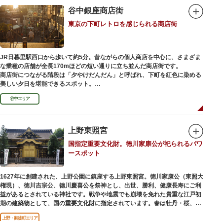
谷中銀座商店街
東京の下町レトロを感じられる商店街
JR日暮里駅西口から歩いて約5分。昔ながらの個人商店を中心に、さまざま
な業種の店舗が全長170mほどの短い通りに立ち並んだ商店街です。
商店街につながる階段は「夕やけだんだん」と呼ばれ、下町を紅色に染める
美しい夕日を堪能できるスポット。
谷中エリア
谷中銀座商店街は1945年頃に自然発生的に生まれ、現在の近隣型商店街へと
発展。昭和の懐かしい商店街の景観を見ることができます。東京の下町レト
ロを感じられるスポットとして、近隣住民だけではなく、国内外から多くの
観光客が訪れ、買い物や散策を楽しんでいます。
上野東照宮
国指定重要文化財。徳川家康公が祀られるパワ
ースポット
1627年に創建された、上野公園に鎮座する上野東照宮。徳川家康公（東照大
権現）、徳川吉宗公、徳川慶喜公を祭神とし、出世、勝利、健康長寿にご利
益があるとされている神社です。戦争や地震でも崩壊を免れた貴重な江戸初
期の建築物として、国の重要文化財に指定されています。春は牡丹・桜、秋
は紅葉やダリア展、お正月は初詣や冬ぼたん鑑賞の地として、年間を通して
上野・御徒町エリア