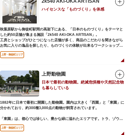
2k540 AKI-OKA ARTISAN
参拝は6:00～17:00（御朱印の授与は9:00～17:00）
ハイセンスな「ものづくり」を体感
秋葉原駅から御徒町駅間の高架下にある、「日本のものづくり」をテーマと
した約50店舗が集まる施設「2k540 AKI-OKA ARTISAN」。
工房とショップがひとつになった店舗が多く、商品のこだわりを聞きながら
お気に入りの逸品を探したり、ものづくりの体験が出来るワークショップに
参加して自分だけのオリジナル商品を作ったり、クリエイターと直接コミュ
上野・御徒町エリア
ニケーションをとりながらのショッピングが楽しめます。飲食店もあるので
ランチやカフェ利用もおすすめ。
ここでしか買えない商品や一点物を扱うブランドなど、大量生産の製品には
ないぬくもりと、新しいデザインの商品に出会うことができます。
上野動物園
日本で最初の動物園。絶滅危惧種や天然記念物
名前の由来は、東京駅から2k540m付近にあることから「2k540」、秋葉原
も暮らしている
駅（AKIHABARA）と御徒町駅（OKACHIMACHI）の間にあるという造語
「AKI-OKA」、フランス語で「職人」を意味する「ARTISAN」を組み合わ
せたもの。
1882年に日本で最初に開園した動物園。園内は大きく「西園」と「東園」に
施設周辺は、江戸の文化を伝える伝統工芸職人の街だったという背景もあ
分かれており、約300種3,000点の動物が飼育されています。
り、現在もジュエリーや皮製品を扱うお店が多く、高いセンスとクオリティ
をもった店舗が集結しています。
「東園」は、都心では珍しい、豊かな緑に溢れたエリアです。トラ、ゾウな
どが住む森エリアや、ホッキョクグマやアザラシが住む海エリアでは、水浴
上野・御徒町エリア
びなど迫力あるシーンが目撃できることもあります。国指定重要文化財の