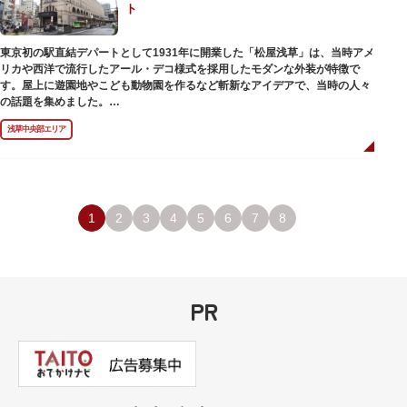
ト
のひとつ。 ボランティア・スタッフと一緒に鑑賞する「美術トーク」や、解
説を聞きながら本館や前庭を一緒に歩く「建築ツアー」など、初めての来館
でも気軽に楽しめるプログラムも用意されています。
東京初の駅直結デパートとして1931年に開業した「松屋浅草」は、当時アメ
リカや西洋で流行したアール・デコ様式を採用したモダンな外装が特徴で
す。屋上に遊園地やこども動物園を作るなど斬新なアイデアで、当時の人々
の話題を集めました。
現在は、B1階から地上3階までが松屋浅草の売り場。2012年のリニューアル
浅草中央部エリア
で建設当時のシンボル・大時計も復活し、昭和の面影を残す百貨店は今でも
人々に親しまれています。地上1階は 浅草らしい下町銘菓をはじめ、全国か
らセレクトされた銘菓が並ぶ「浅草すいーつ小町」。東武線「浅草駅」直結
なので、お土産購入にも便利です。
1
2
3
4
5
6
7
8
PR