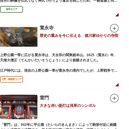
自分の葬儀を仏式でなく神式で行うよう遺言を残したため、一般皇族と同じ
ような円墳が建てられました。
谷中エリア
寛永寺
歴史の重みを今に伝える、徳川家ゆかりの寺院
上野公園一帯に広がる寛永寺は、天台宗の関東総本山。1625（寛永2）年、
天海大僧正（てんかいだいそうじょう）により創建されました。
江戸時代には、現在の上野公園一帯が寛永寺の境内でしたが、上野戦争でそ
の多くを焼失。現在は根本中堂をはじめ開山堂（両大師）、不忍池辯天堂、
上野・御徒町エリア
上野大仏（パゴダ）、輪王殿などの建造物が上野公園とその周辺に点在して
います。戦火を免れた輪王寺門跡御本坊表門、徳川将軍霊廟勅額門など重要
文化財も多く有し、歴史の重みを今に伝える寺院です。
清水観音堂の舞台前に復元された「月の松」は、浮世絵師歌川広重の「名所
雷門
江戸百景」にも描かれていることで有名。丸い形の松から不忍池辯天堂を見
大きな赤い提灯は浅草のシンボル
下ろす風流な景観は、絶好のフォトスポットとなっています。
東叡山（とうえいざん）という山号は、東の「比叡山延暦寺」を意味してお
り、比叡山や京都の有名寺院になぞらえて上野の山に数多くの堂舎が建立さ
「雷門」は、942年に平公雅（たいらのきんまさ）によって駒形付近に創建
れました。本尊は薬師瑠璃光如来（やくしるりこうにょらい）で、伝教大師