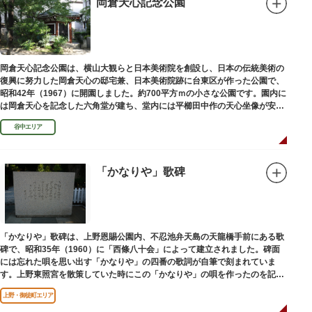
岡倉天心記念公園
岡倉天心記念公園は、横山大観らと日本美術院を創設し、日本の伝統美術の
復興に努力した岡倉天心の邸宅兼、日本美術院跡に台東区が作った公園で、
昭和42年（1967）に開園しました。約700平方ｍの小さな公園です。園内に
は岡倉天心を記念した六角堂が建ち、堂内には平櫛田中作の天心坐像が安置
されています。
谷中エリア
「かなりや」歌碑
「かなりや」歌碑は、上野恩賜公園内、不忍池弁天島の天龍橋手前にある歌
碑で、昭和35年（1960）に「西條八十会」によって建立されました。碑面
には忘れた唄を思い出す「かなりや」の四番の歌詞が自筆で刻まれていま
す。上野東照宮を散策していた時にこの「かなりや」の唄を作ったのを記念
してこの地に建てられました。
上野・御徒町エリア