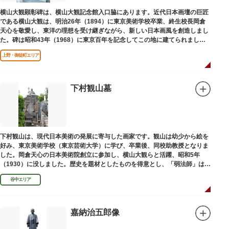
横山大観顕彰碑は、横山大観記念館入口脇にあります。近代日本画壇の巨匠
である横山大観は、明治26年（1894）に東京美術学校卒業、終生校長岡倉
天心を敬愛し、東洋の理想を受け継ぎながら、新しい日本画風を創造しまし
た。碑は昭和43年（1968）に東京百年を記念してこの地に建てられまし
た。
上野・御徒町エリア
下村観山墓
下村観山は、現代日本美術の発展に寄与した画家です。観山は幼少から絵を
好み、東京美術学校（東京芸術大学）に学び、卒業後、同校助教授となりま
した。岡倉天心の日本美術院創立に参加し、横山大観らと活躍、昭和5年
（1930）に没しました。歴史を題材としたものを得意とし、「弱法師」は代
表作です。お墓は安立寺（あんりゅうじ）にあります。
谷中エリア
嘉納治五郎像