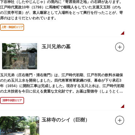
下谷神社（したやじんじゃ）の境内に「寄席発祥之地」の石碑があります。
江戸時代寛政10年（1798）に馬喰町で櫛職人をしていた京屋又五郎（のち
の三笑亭可楽）が、素人噺家として入場料をとって興行を行ったことが、寄
席のはじまりだといわれています。
上野・御徒町エリア
玉川兄弟の墓
玉川兄弟（庄右衛門・清右衛門）は、江戸時代初期、江戸市民の飲料水確保
のため玉川上水を開発しました。四代将軍将軍家綱の頃、幕命が下り承応3
年（1654）に開削工事は完成しました。現存する玉川上水は、江戸時代初期
の土木技術を今日に伝える貴重な文化財です。お墓は聖徳寺（しょうとく
じ）にあります。
浅草中央部エリア
玉林寺のシイ（巨樹）