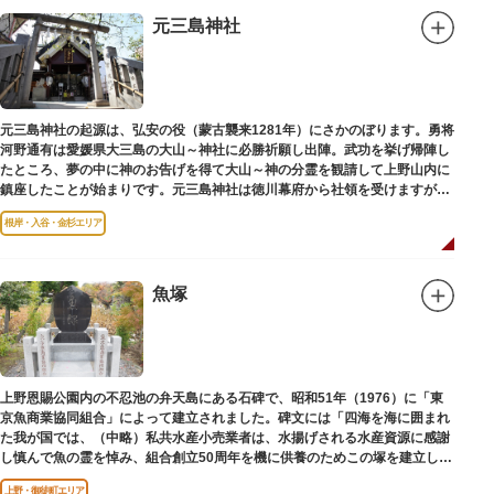
元三島神社
元三島神社の起源は、弘安の役（蒙古襲来1281年）にさかのぼります。勇将
河野通有は愛媛県大三島の大山～神社に必勝祈願し出陣。武功を挙げ帰陣し
たところ、夢の中に神のお告げを得て大山～神の分霊を観請して上野山内に
鎮座したことが始まりです。元三島神社は徳川幕府から社領を受けますが、
御用地となったために上野から浅草へ移転し、現在の地に至ります。
根岸・入谷・金杉エリア
魚塚
上野恩賜公園内の不忍池の弁天島にある石碑で、昭和51年（1976）に「東
京魚商業協同組合」によって建立されました。碑文には「四海を海に囲まれ
た我が国では、（中略）私共水産小売業者は、水揚げされる水産資源に感謝
し慎んで魚の霊を悼み、組合創立50周年を機に供養のためこの塚を建立しま
す」とあります。
上野・御徒町エリア