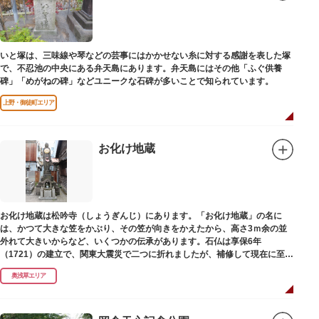
いと塚は、三味線や琴などの芸事にはかかせない糸に対する感謝を表した塚
で、不忍池の中央にある弁天島にあります。弁天島にはその他「ふぐ供養
碑」「めがねの碑」などユニークな石碑が多いことで知られています。
上野・御徒町エリア
お化け地蔵
お化け地蔵は松吟寺（しょうぎんじ）にあります。「お化け地蔵」の名に
は、かつて大きな笠をかぶり、その笠が向きをかえたから、高さ3ｍ余の並
外れて大きいからなど、いくつかの伝承があります。石仏は享保6年
（1721）の建立で、関東大震災で二つに折れましたが、補修して現在に至っ
ています。常夜灯は、寛政2年（1790）に建てられました。
奥浅草エリア