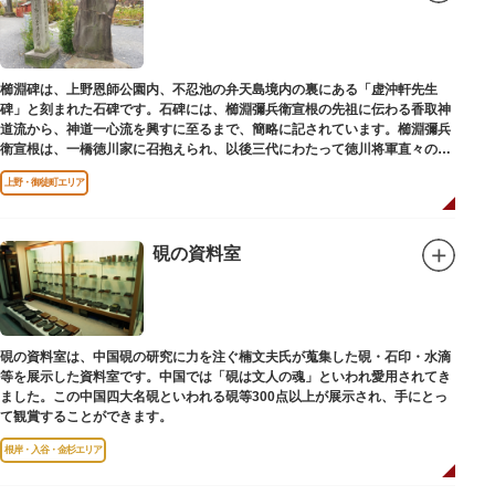
櫛淵碑は、上野恩師公園内、不忍池の弁天島境内の裏にある「虚沖軒先生
碑」と刻まれた石碑です。石碑には、櫛淵彌兵衛宣根の先祖に伝わる香取神
道流から、神道一心流を興すに至るまで、簡略に記されています。櫛淵彌兵
衛宣根は、一橋徳川家に召抱えられ、以後三代にわたって徳川将軍直々の護
衛役として仕えました。
上野・御徒町エリア
硯の資料室
硯の資料室は、中国硯の研究に力を注ぐ楠文夫氏が蒐集した硯・石印・水滴
等を展示した資料室です。中国では「硯は文人の魂」といわれ愛用されてき
ました。この中国四大名硯といわれる硯等300点以上が展示され、手にとっ
て観賞することができます。
根岸・入谷・金杉エリア