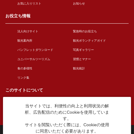
お気に入りリスト
お知らせ
お役立ち情報
法人向けサイト
緊急時のお役立ち
観光案内所
観光ボランティアガイド
パンフレットダウンロード
写真ギャラリー
ユニバーサルツーリズム
習慣とマナー
食の多様性
観光統計
リンク集
このサイトについて
当サイトでは、利便性の向上と利用状況の解
このサイトについて
広告掲載について
析、広告配信のためにCookieを使用していま
お問い合わせ
す。
サイトを閲覧いただく際には、Cookieの使用
に同意いただく必要があります。
台東区役所観光課