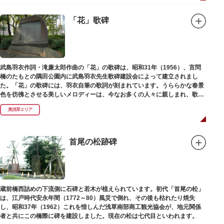
「花」歌碑
武島羽衣作詞・滝廉太郎作曲の「花」の歌碑は、昭和31年（1956）、言問
橋のたもとの隅田公園内に武島羽衣先生歌碑建設会によって建立されまし
た。「花」の歌碑には、羽衣自筆の歌詞が刻まれています。うららかな春景
色を彷彿とさせる美しいメロディーは、今なお多くの人々に親しまれ、歌い
つがれています。
奥浅草エリア
首尾の松跡碑
蔵前橋西詰めの下流側に石碑と若木が植えられています。初代「首尾の松」
は、江戸時代安永年間（1772～80）風災で倒れ、その後も枯れたり焼失
し、昭和37年（1962）これを惜しんだ浅草南部商工観光協会が、地元関係
者と共にこの橋際に碑を建設しました。現在の松は七代目といわれます。