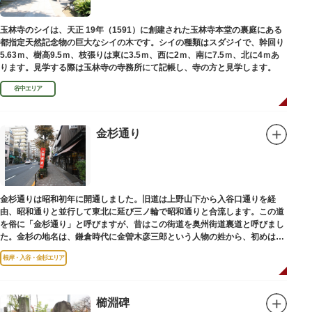
玉林寺のシイは、天正 19年（1591）に創建された玉林寺本堂の裏庭にある
都指定天然記念物の巨大なシイの木です。シイの種類はスダジイで、幹回り
5.63ｍ、樹高9.5ｍ、枝張りは東に3.5ｍ、西に2ｍ、南に7.5ｍ、北に4ｍあ
ります。見学する際は玉林寺の寺務所にて記帳し、寺の方と見学します。
谷中エリア
金杉通り
金杉通りは昭和初年に開通しました。旧道は上野山下から入谷口通りを経
由、昭和通りと並行して東北に延び三ノ輪で昭和通りと合流します。この道
を俗に「金杉通り」と呼びますが、昔はこの街道を奥州街道裏道と呼びまし
た。金杉の地名は、鎌倉時代に金曽木彦三郎という人物の姓から、初めは金
曽木、それが金杉に変わったものとされています。
根岸・入谷・金杉エリア
櫛淵碑