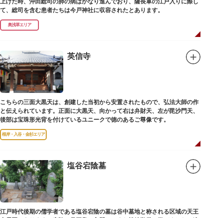
上げた時、沖田総司の肺の病はかなり進んでおり、薩長軍の江戸入りに際し
て、総司を含む患者たちは今戸神社に収容されたとあります。
奥浅草エリア
英信寺
こちらの三面大黒天は、創建した当初から安置されたもので、弘法大師の作
と伝えられています。正面に大黒天、向かって右は弁財天、左が毘沙門天、
後部は宝珠形光背を付けているユニークで徳のあるご尊像です。
根岸・入谷・金杉エリア
塩谷宕陰墓
江戸時代後期の儒学者である塩谷宕陰の墓は谷中墓地と称される区域の天王