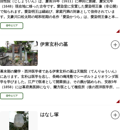
自性院（じしょういん）は、慶長16年（1611）に神田に創建、慶安元年
（1648）現在地に移った古寺です。愛染堂に安置した愛染明王像（非公開）
で知られます。愛染明王は縁結び、家庭円満の対象として信仰されていま
す。文豪川口松太郎の昭和初期の名作「愛染かつら」は、愛染明王像と本堂
前にあった桂の古木にヒントを得た作品だといわれます。
谷中エリア
伊東玄朴の墓
幕末期の蘭学・西洋医学者である伊東玄朴の墓は天龍院（てんりゅういん）
にあります。玄朴は医学を志し、長崎の鳴滝塾でシーボルトよりオランダ医
学を学びました。江戸で医者として開業後は、その腕が認められ、安政5年
（1858）には幕府奥医師になり、蘭方医として種痘所（後の西洋医学所、現
東京大学医学部）の開設などに尽力し、明治4年（1871）72歳で没しまし
谷中エリア
た。
はなし塚