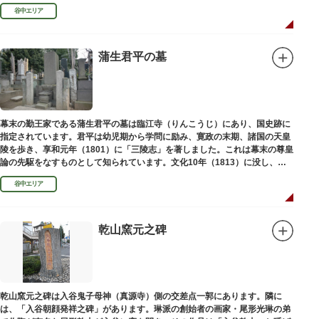
い絵画様式である多色刷り版画「錦絵」に描きました。
谷中エリア
蒲生君平の墓
幕末の勤王家である蒲生君平の墓は臨江寺（りんこうじ）にあり、国史跡に
指定されています。君平は幼児期から学問に励み、寛政の末期、諸国の天皇
陵を歩き、享和元年（1801）に「三陵志」を著しました。これは幕末の尊皇
論の先駆をなすものとして知られています。文化10年（1813）に没し、高
山彦三郎や林子平と共に「寛政三奇人」の一人にあげられています。
谷中エリア
乾山窯元之碑
乾山窯元之碑は入谷鬼子母神（真源寺）側の交差点一郭にあります。隣に
は、「入谷朝顔発祥之碑」があります。琳派の創始者の画家・尾形光琳の弟