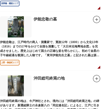
浅草橋・蔵前エリア
伊能忠敬の墓
伊能忠敬は、江戸時代の商人・測量家で、寛政12年（1800）から文化13年
（1816）までの17年をかけて全国を測量して「大日本沿海輿地全図」を完
成させました。歴史上はじめて国土の正確な姿を明らかにし、初めて金星の
子午線経過を観測した人物です。「東河伊能先生之墓」と記された墓は源空
寺（げんくうじ）にあります。
上野・御徒町エリア
沖田総司終焉の地
沖田総司終焉の地は、今戸神社とされ、境内には「沖田総司終焉之地」の碑
があります。新選組隊士の永倉新八の「同志連名記」によると、江戸に引き