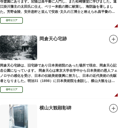
寺霊園にあります。宕陰は昌平黌に入門し、また松崎慊堂に学びました。遠
江掛川藩主の太田氏に仕え、ペリー来航の際に献策し、海防論を著しまし
た。芳野金陵、安井息軒と並んで安政･文久の三博士と称えられ昌平黌の教
授として多くの文人を育て、慶応3年 （1867）に没しました。
谷中エリア
岡倉天心宅跡
岡倉天心宅跡は、旧宅跡であり日本美術院のあった場所で現在、岡倉天心記
念公園になっています。 岡倉天心は東京大学在学中から日本美術の恩人フェ
ノロサの感化を受け、日本の伝統美術復興に努力し、日本の近代美術の先駆
者となりました。明治31（1898）に日本美術院を創設し、横山大観をはじ
め優れた画家を世に送り出しました。
谷中エリア
横山大観顕彰碑