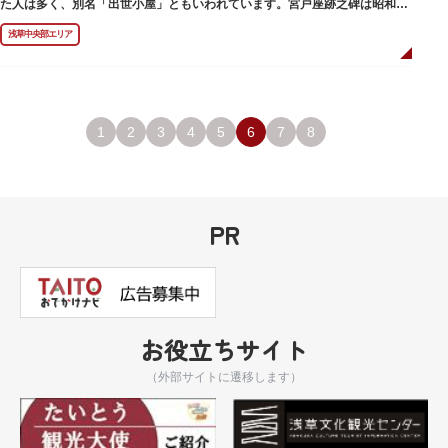
た人は多く、別名「出世小屋」ともいわれています。宮戸座跡之碑は昭和53
年（1978）に建てられました。
浅草中央部エリア
1
2
3
4
5
6
7
8
PR
お役立ちサイト
（外部サイトに遷移します）