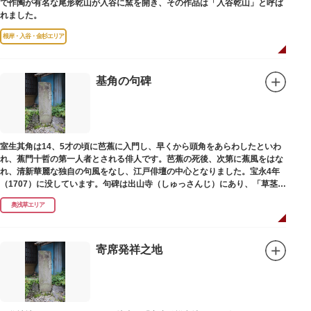
で作陶が有名な尾形乾山が入谷に窯を開き、その作品は「入谷乾山」と呼ば
れました。
根岸・入谷・金杉エリア
基角の句碑
室生其角は14、5才の頃に芭蕉に入門し、早くから頭角をあらわしたといわ
れ、蕉門十哲の第一人者とされる俳人です。芭蕉の死後、次第に蕉風をはな
れ、清新華麗な独自の句風をなし、江戸俳壇の中心となりました。宝永4年
（1707）に没しています。句碑は出山寺（しゅっさんじ）にあり、「草茎を
つつむ葉もなき 雲間哉」と刻まれています。
奥浅草エリア
寄席発祥之地