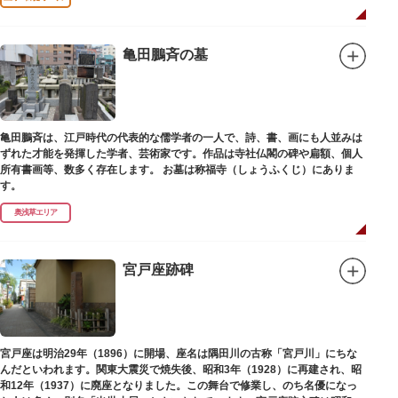
亀田鵬斉の墓
亀田鵬斉は、江戸時代の代表的な儒学者の一人で、詩、書、画にも人並みは
ずれた才能を発揮した学者、芸術家です。作品は寺社仏閣の碑や扁額、個人
所有書画等、数多く存在します。 お墓は称福寺（しょうふくじ）にありま
す。
奥浅草エリア
宮戸座跡碑
宮戸座は明治29年（1896）に開場、座名は隅田川の古称「宮戸川」にちな
んだといわれます。関東大震災で焼失後、昭和3年（1928）に再建され、昭
和12年（1937）に廃座となりました。この舞台で修業し、のち名優になっ