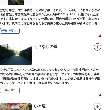
はなし塚は、太平洋戦時下で公演が禁止された「五人廻し」「明烏」などの
名作落語と落語家先輩の霊を弔うために昭和16年（1941）に建てられた塚
です。本法寺（ほんぽうじ）の外塀には、歴代の噺家の名が一面に刻まれて
います。境内には財と福をもたらす白狐を祀った熊谷稲荷があります。白狐
を祀った稲荷は全国に2ケ所しかない非常に珍しいものです。
浅草橋・蔵前エリア
くちなしの道
谷中1丁目のみかどパン店のあるヒマラヤ杉の入り口から頤神禅院へと北へ
のびる約100ｍほどの直線の参道の名前です。クチナシの垣根があり、花期
（梅雨が始まる時期）には甘い香りが漂います。この道の風景は谷根千界隈
のランドマークとして挙げられる風景でもあります。
谷中エリア
いと塚