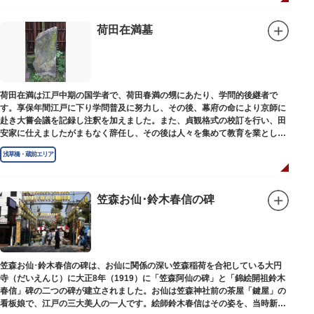
荷田在満墓
荷田在満は江戸中期の国学者で、荷田春満の甥にあたり、学問的後継者で
す。享保年間江戸に下り学問普及に努力し、その後、幕府の命により京師に
赴き大嘗会議を記録し注釈を加えました。また、貞観格式の校訂を行い、田
安家に仕えましたがまもなく辞任し、その後は人々を集めて教育を業としま
した。お墓は金竜寺（きんりゅうじ）境内にあります。
浅草橋・蔵前エリア
笠森お仙･鈴木春信の碑
笠森お仙･鈴木春信の碑は、お仙に関係の深い笠森稲荷を合祀している大円
寺（だいえんじ）に大正8年（1919）に「笠森阿仙の碑」と「錦絵開祖鈴木
春信」碑の二つの碑が建立されました。お仙は笠森神社前の茶屋「鍵屋」の
看板娘で、江戸の三大美人の一人です。絵師鈴木春信はその姿を、当時新し