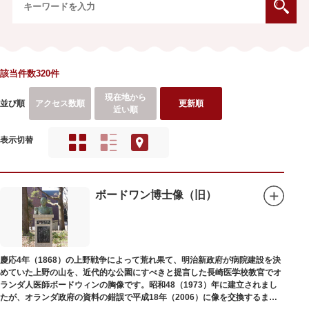
該当件数320件
現在地から
並び順
アクセス数順
更新順
近い順
表示切替
ボードワン博士像（旧）
慶応4年（1868）の上野戦争によって荒れ果て、明治新政府が病院建設を決
めていた上野の山を、近代的な公園にすべきと提言した長崎医学校教官でオ
ランダ人医師ボードウィンの胸像です。昭和48（1973）年に建立されまし
たが、オランダ政府の資料の錯誤で平成18年（2006）に像を交換するまで