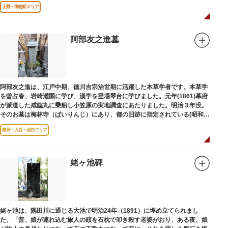
は博士の弟の像でした。
上野・御徒町エリア
阿部友之進墓
阿部友之進は、江戸中期、徳川吉宗治世期に活躍した本草学者です。本草学
を曽占春、岩崎灌園に学び、漢学を登場琴台に学びました。元年(1861)幕府
が派遣した咸臨丸に乗船し小笠原の実地調査にあたりました。明治３年没。
そのお墓は梅林寺（ばいりんじ）にあり、都の旧跡に指定されている(昭和３
年指定)。
根岸・入谷・金杉エリア
姥ヶ池碑
姥ヶ池は、隅田川に通じる大池で明治24年（1891）に埋め立てられまし
た。「昔、娘が連れ込む旅人の頭を石枕で叩き殺す老婆がおり、ある夜、娘