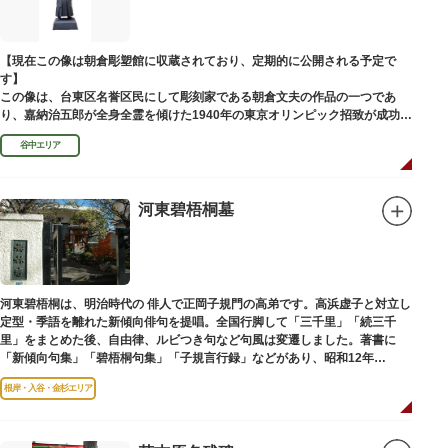
【現在この像は朝倉彫塑館に収蔵されており、定期的に公開される予定で
す】
この像は、台東区名誉区民にして彫刻家である朝倉文夫の作品の一つであ
り、嘉納治五郎が全身全霊を傾けた1940年の東京オリンピック招致が成功
（のちに返上）した、1936年に制作されました。
谷中エリア
朝倉文夫は、1907～1910年ころに嘉納と知り合ったと推察されます。その
後も縁があり、嘉納の人柄や骨格などを熟知していた朝倉は、嘉納の海外出
張中に本作を制作して周囲を驚かせました。しっかりした体幹を感じさせる
ポーズは、嘉納の柔道家としての「不動の姿勢」を意識したと思われます。
河東碧梧桐墓
河東碧梧桐は、明治時代の 俳人で正岡子規門の高弟です。高浜虚子と対立し
定型・季語を離れた新傾向俳句を提唱。全国行脚して「三千里」「続三千
里」をまとめた後、自由律、ルビつき句など句風は変遷しました。著書に
「新傾向句集」「碧梧桐句集」「子規言行録」などがあり、昭和12年
（1937）に没し、お墓は梅林寺（ばいりんじ）にあります。
根岸・入谷・金杉エリア