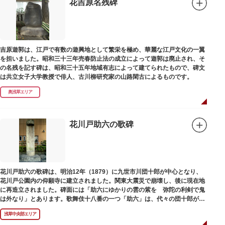
花吉原名残碑
吉原遊郭は、江戸で有数の遊興地として繁栄を極め、華麗な江戸文化の一翼
を担いました。昭和三十三年売春防止法の成立によって遊郭は廃止され、そ
の名残を記す碑は、昭和三十五年地域有志によって建てられたもので、碑文
は共立女子大学教授で俳人、古川柳研究家の山路閑古によるものです。
奥浅草エリア
花川戸助六の歌碑
花川戸助六の歌碑は、明治12年（1879）に九世市川団十郎が中心となり、
花川戸公園内の仰願寺に建立されました。関東大震災で崩壊し、後に現在地
に再造立されました。碑面には「助六にゆかりの雲の紫を 弥陀の利剣で鬼
は外なり」とあります。歌舞伎十八番の一つ「助六」は、代々の団十郎が伝
えていますが、助六の実像は不明です。
浅草中央部エリア