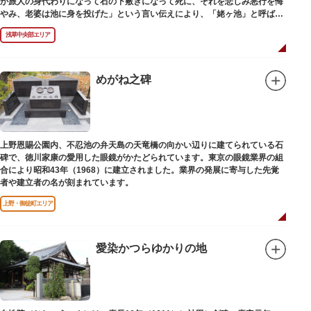
が旅人の身代わりになって石の下敷きになって死に、それを悲しみ悪行を悔
やみ、老婆は池に身を投げた」という言い伝えにより、「姥ヶ池」と呼ばれ
ていました。その碑は花川戸公園内にあります。
浅草中央部エリア
めがね之碑
上野恩賜公園内、不忍池の弁天島の天竜橋の向かい辺りに建てられている石
碑で、徳川家康の愛用した眼鏡がかたどられています。東京の眼鏡業界の組
合により昭和43年（1968）に建立されました。業界の発展に寄与した先覚
者や建立者の名が刻まれています。
上野・御徒町エリア
愛染かつらゆかりの地