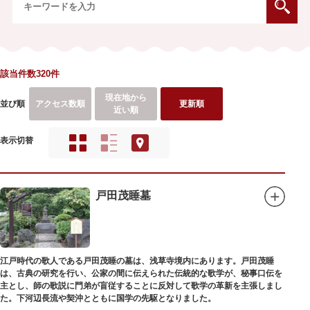
該当件数320件
現在地から
並び順
アクセス数順
更新順
近い順
表示切替
戸田茂睡墓
江戸時代の歌人である戸田茂睡の墓は、浅草寺境内にあります。戸田茂睡
は、古典の研究を行い、公家の間に伝えられた伝統的な歌学が、秘事口伝を
主とし、師の歌説に門弟が盲従することに反対して歌学の革新を主張しまし
た。下河辺長流や契沖とともに国学の先駆となりました。