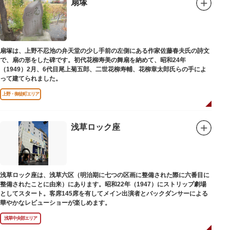
扇塚
扇塚は、上野不忍池の弁天堂の少し手前の左側にある作家佐藤春夫氏の詩文
で、扇の形をした碑です。初代花柳寿美の舞扇を納めて、昭和24年
（1949）2月、6代目尾上菊五郎、二世花柳寿輔、花柳章太郎氏らの手によ
って建てられました。
上野・御徒町エリア
浅草ロック座
浅草ロック座は、浅草六区（明治期に七つの区画に整備された際に六番目に
整備されたことに由来）にあります。昭和22年（1947）にストリップ劇場
としてスタート。客席145席を有してメイン出演者とバックダンサーによる
華やかなレビューショーが楽しめます。
浅草中央部エリア