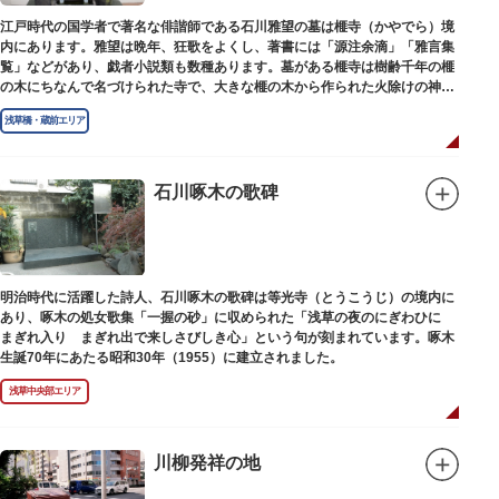
江戸時代の国学者で著名な俳諧師である石川雅望の墓は榧寺（かやでら）境
内にあります。雅望は晩年、狂歌をよくし、著書には「源注余滴」「雅言集
覧」などがあり、戯者小説類も数種あります。墓がある榧寺は樹齢千年の榧
の木にちなんで名づけられた寺で、大きな榧の木から作られた火除けの神、
秋葉権現で知られています。
浅草橋・蔵前エリア
石川啄木の歌碑
明治時代に活躍した詩人、石川啄木の歌碑は等光寺（とうこうじ）の境内に
あり、啄木の処女歌集「一握の砂」に収められた「浅草の夜のにぎわひに
まぎれ入り まぎれ出で来しさびしき心」という句が刻まれています。啄木
生誕70年にあたる昭和30年（1955）に建立されました。
浅草中央部エリア
川柳発祥の地