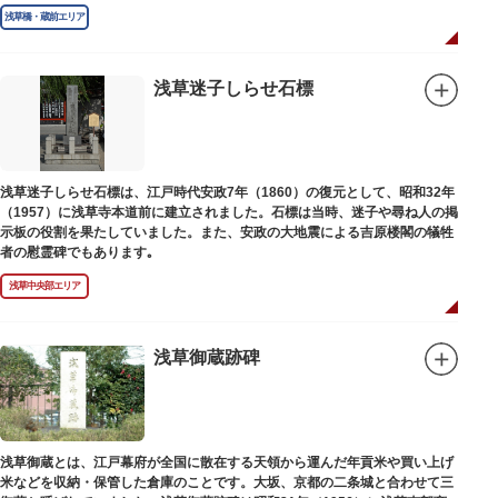
庫」の朱印が押されています。
浅草橋・蔵前エリア
浅草迷子しらせ石標
浅草迷子しらせ石標は、江戸時代安政7年（1860）の復元として、昭和32年
（1957）に浅草寺本道前に建立されました。石標は当時、迷子や尋ね人の掲
示板の役割を果たしていました。また、安政の大地震による吉原楼閣の犠牲
者の慰霊碑でもあります｡
浅草中央部エリア
浅草御蔵跡碑
浅草御蔵とは、江戸幕府が全国に散在する天領から運んだ年貢米や買い上げ
米などを収納・保管した倉庫のことです。大坂、京都の二条城と合わせて三