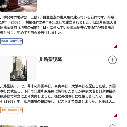
川柳発祥の地碑は、三筋2丁目交差点の南東角に建っている石碑です。平成
19年（2007）、川柳発祥250年を記念して建立されました。旧浅草新堀天台
宗龍宝寺前（現在の蔵前4丁目）に住んでいた里正柄井八右衛門が無名庵川
柳と号し、初めて万句合を興行しました。
浅草橋・蔵前エリア
川路聖謨墓
川路聖謨トルは、幕末の外国奉行。奈良奉行、大阪奉行を歴任した後、外国
奉行に就任し、下田で日露和親条約に調印したましが井伊大老と日米和親条
約締結で対立により失脚しました。後に外国奉行に復権しましたが、慶応
4（1868）年、江戸開城の報に接し、ピストルで自決しました。お墓は大正
寺（たいしょうじ）にあります。
上野・御徒町エリア