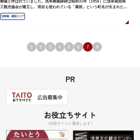
御蔵と呼ばれていました。浅草御蔵跡碑は昭和31年（1956）に浅草南部商
工観光協会が建立し、現在も使われている「蔵前」という町名が生まれたの
は昭和9年（1934）のことです。
浅草橋・蔵前エリア
1
2
3
4
5
6
7
8
PR
お役立ちサイト
（外部サイトに遷移します）