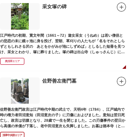
采女塚の碑
江戸時代の初期、寛文年間（1661～72）遊女采女（うねめ）は若い僧侶と
の悲恋の末に鏡ヶ池に身を投げ、翌朝、草刈りの人たちが「名をそれとしら
ずともしれさる沢の あとをかがみが池にしずめば」としるした短冊を見つ
け、采女とわかり、塚に葬りました。塚の碑は出山寺（しゅっさんじ）にあ
ります。
奥浅草エリア
佐野善左衛門墓
佐野善左衛門政言は江戸時代中期の武士で、天明4年（1784）、江戸城内で
時の権力者田沼意知（田沼意次の子）に刃傷におよびました。意知は翌日死
亡し、政言は切腹となり、28歳で一生を閉じました。この刃傷事件の翌日か
ら高価の米価が下落し、老中田沼意次も失脚しました。お墓は徳本寺（とく
ほんじ）境内にあります。
浅草中央部エリア