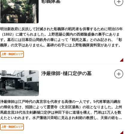
彰義隊墓
明治新政府に反抗して討滅された彰義隊の戦死者を供養するために明治15年
（1882）に建てられました。上野恩賜公園内の西郷隆盛像の裏手にありま
す。墓石には旧幕臣山岡鉄舟の筆によって「戦死之墓」とのみ記され、「彰
義隊」の文字はありません。墓碑の右手には上野彰義隊資料室があります。
上野・御徒町エリア
浄厳律師･樋口定伊の墓
浄厳律師は江戸時代の真言宗を代表する高僧の一人です。5代将軍徳川綱吉
の帰依を受け、招請によって霊雲寺（文京区湯島）の祖となりました。上州
馬庭念流18代当主剣豪樋口定伊は神田下谷に道場を構え、門弟は1万人を数
えたといわれます。水戸藩徳川斉昭に見込まれ剣術の教授し、天留の術を創
案しました。お墓は妙極院（みょうごくいん）にあります。
上野・御徒町エリア