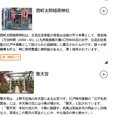
西町太郎稲荷神社
西町太郎稲荷神社は、立花左近将監の母堂みほ姫の守り本尊として、現在地
（万治年間（1658～61）に九州筑後柳川藩11万9600石の太守、立花左近将
監の江戸中屋敷として設けられた邸跡地）に建立されたものです。諸々の祈
願事を叶え、特に商売繁盛に御利益があると、厚く信仰されています。
上野・御徒町エリア
聖天宮
聖天宮は、上野不忍池の弁天堂にあるお宮です。江戸時代後期の「江戸名所
図会」には、弁天島の北には小島が描かれ、「聖天」と記されています。
（「聖天宮 本社の北の方、小島に勧請す。此島は其始弁天の祠ありし旧地
なり。其頃もこの聖天の宮ありしにや、今も地主の神と称せり」）