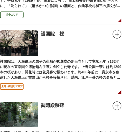
す。平成元年（1989）春、親族によって、龍太郎夫妻が眠る墓のかたわら
に、「叱られて」（清水かつら作詞）の譜面と、作曲家松村禎三の撰文が浮
き彫りされる碑が建立されました。
谷中エリア
護国院 桜
護国院は、天海僧正の弟子の生順が釈迦堂の別当寺として寛永元年（1624）
に現在の東京国立博物館右手裏に創立した寺です。上野公園一帯には約1200
本の桜があり、開花時には花見客で賑わいます。約400年前に、寛永寺を創
建した天海僧正が吉野山から桜を移植させ、以来、江戸一番の桜の名所とし
て今日に及んでいます。
上野・御徒町エリア
御隠殿跡碑