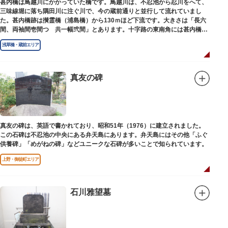
甚内橋は鳥越川にかかっていた橋です。鳥越川は、不忍池から忍川をへて、
三味線堀に落ち隅田川に注ぐ川で、今の蔵前通りと並行して流れていまし
た。甚内橋跡は攅霊橋（浦島橋）から130ｍほど下流です。大きさは「長六
間、両袖間壱間つゞ共一幅弐間」とあります。十字路の東南角には甚内橋跡
の石碑があります。
浅草橋・蔵前エリア
真友の碑
真友の碑は、英語で書かれており、昭和51年（1976）に建立されました。
この石碑は不忍池の中央にある弁天島にあります。弁天島にはその他「ふぐ
供養碑」「めがねの碑」などユニークな石碑が多いことで知られています。
上野・御徒町エリア
石川雅望墓