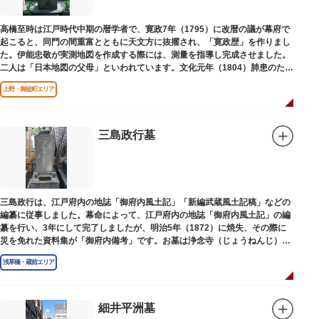
高橋至時は江戸時代中期の暦学者で、寛政7年（1795）に改暦の議が幕府で
起こると、同門の間重富とともに天文方に抜擢され、「寛政歴」を作りまし
た。伊能忠敬が実測地図を作成する際には、測量を指導し完成させました。
二人は「日本地図の父母」といわれています。文化元年（1804）肺患のため
没しました。お墓は源空寺（げんくうじ）にあります。
上野・御徒町エリア
三島政行墓
三島政行は、江戸府内の地誌「御府内風土記」「新編武蔵風土記稿」などの
編纂に従事しました。幕命によって、江戸府内の地誌「御府内風土記」の編
纂を行い、3年にして完了しましたが、明治5年（1872）に焼失、その際に
災を免れた資料集が「御府内備考」です。お墓は浄念寺（じょうねんじ）境
内にあります。
浅草橋・蔵前エリア
細井平洲墓