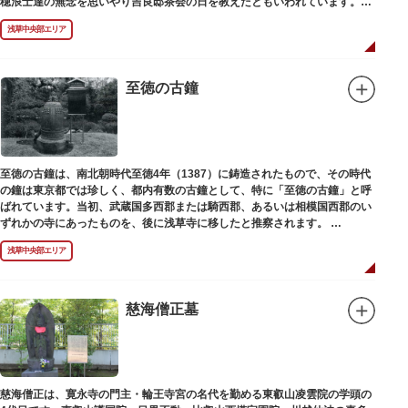
穂浪士達の無念を思いやり吉良邸茶会の日を教えたともいわれています。お
墓は願竜寺（がんりゅうじ）境内にあります。
浅草中央部エリア
至徳の古鐘
至徳の古鐘は、南北朝時代至徳4年（1387）に鋳造されたもので、その時代
の鐘は東京都では珍しく、都内有数の古鐘として、特に「至徳の古鐘」と呼
ばれています。当初、武蔵国多西郡または騎西郡、あるいは相模国西郡のい
ずれかの寺にあったものを、後に浅草寺に移したと推察されます。
現在は、五重塔北側の絵馬堂内に保管されています。絵馬堂は通常非公開と
浅草中央部エリア
なっていますが、不定期で行われる「伝法院庭園拝観と絵馬展」が開催され
る際は、展示されている至徳の古鐘を見ることができます。
慈海僧正墓
慈海僧正は、寛永寺の門主・輪王寺宮の名代を勤める東叡山凌雲院の学頭の