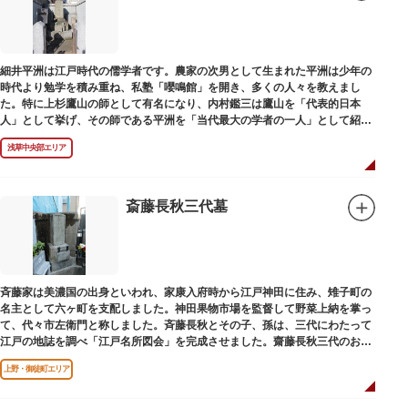
細井平洲は江戸時代の儒学者です。農家の次男として生まれた平洲は少年の
時代より勉学を積み重ね、私塾「嚶鳴館」を開き、多くの人々を教えまし
た。特に上杉鷹山の師として有名になり、内村鑑三は鷹山を「代表的日本
人」として挙げ、その師である平洲を「当代最大の学者の一人」として紹介
しています。お墓は天嶽院（てんがくいん）境内にあります。
浅草中央部エリア
斎藤長秋三代墓
斉藤家は美濃国の出身といわれ、家康入府時から江戸神田に住み、雉子町の
名主として六ヶ町を支配しました。神田果物市場を監督して野菜上納を掌っ
て、代々市左衛門と称しました。斉藤長秋とその子、孫は、三代にわたって
江戸の地誌を調べ「江戸名所図会」を完成させました。齋藤長秋三代のお墓
は法善寺（ほうぜんじ）にあります。
上野・御徒町エリア