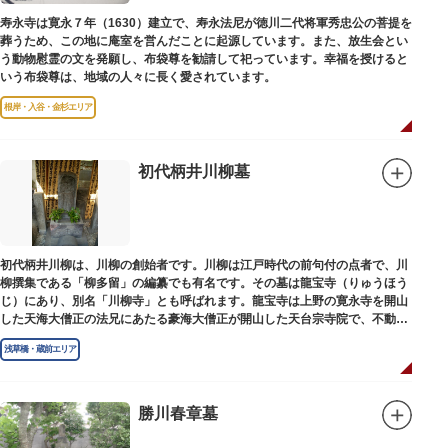
寿永寺は寛永７年（1630）建立で、寿永法尼が徳川二代将軍秀忠公の菩提を
葬うため、この地に庵室を営んだことに起源しています。また、放生会とい
う動物慰霊の文を発願し、布袋尊を勧請して祀っています。幸福を授けると
いう布袋尊は、地域の人々に長く愛されています。
根岸・入谷・金杉エリア
初代柄井川柳墓
初代柄井川柳は、川柳の創始者です。川柳は江戸時代の前句付の点者で、川
柳撰集である「柳多留」の編纂でも有名です。その墓は龍宝寺（りゅうほう
じ）にあり、別名「川柳寺」とも呼ばれます。龍宝寺は上野の寛永寺を開山
した天海大僧正の法兄にあたる豪海大僧正が開山した天台宗寺院で、不動明
王の梵字を刻んだ板碑が境内に残っています。
浅草橋・蔵前エリア
勝川春章墓