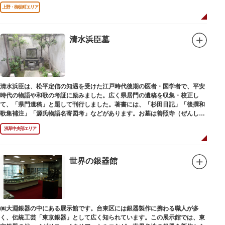
上野・御徒町エリア
清水浜臣墓
清水浜臣は、松平定信の知遇を受けた江戸時代後期の医者・国学者で、平安
時代の物語や和歌の考証に励みました。広く県居門の遺稿を収集・校正し
て、「県門遺稿」と題して刊行しました。著書には、「杉田日記」「後撰和
歌集補注」「源氏物語名寄図考」などがあります。お墓は善照寺（ぜんしょ
うじ）境内にあります。
浅草中央部エリア
世界の銀器館
㈱大淵銀器の中にある展示館です。台東区には銀器製作に携わる職人が多
く、伝統工芸「東京銀器」として広く知られています。この展示館では、東