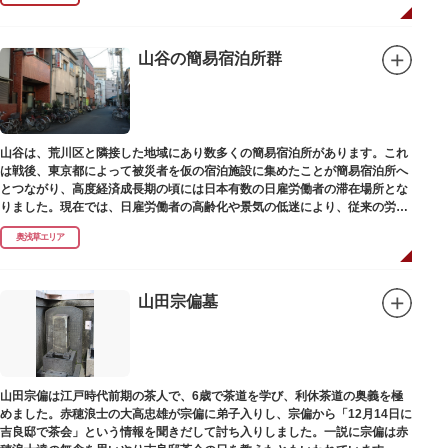
山谷の簡易宿泊所群
山谷は、荒川区と隣接した地域にあり数多くの簡易宿泊所があります。これ
は戦後、東京都によって被災者を仮の宿泊施設に集めたことが簡易宿泊所へ
とつながり、高度経済成長期の頃には日本有数の日雇労働者の滞在場所とな
りました。現在では、日雇労働者の高齢化や景気の低迷により、従来の労働
者に代わって、外国人の利用が増えています。
奥浅草エリア
山田宗偏墓
山田宗偏は江戸時代前期の茶人で、6歳で茶道を学び、利休茶道の奥義を極
めました。赤穂浪士の大高忠雄が宗偏に弟子入りし、宗偏から「12月14日に
吉良邸で茶会」という情報を聞きだして討ち入りしました。一説に宗偏は赤