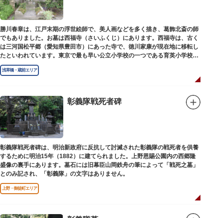
勝川春章は、江戸末期の浮世絵師で、美人画などを多く描き、葛飾北斎の師
でもありました。お墓は西福寺（さいふくじ）にあります。西福寺は、古く
は三河国松平郷（愛知県豊田市）にあった寺で、徳川家康が現在地に移転し
たといわれています。東京で最も早い公立小学校の一つである育英小学校の
発祥の地としても知られています。
浅草橋・蔵前エリア
彰義隊戦死者碑
彰義隊戦死者碑は、明治新政府に反抗して討滅された彰義隊の戦死者を供養
するために明治15年（1882）に建てられました。上野恩賜公園内の西郷隆
盛像の裏手にあります。墓石には旧幕臣山岡鉄舟の筆によって「戦死之墓」
とのみ記され、「彰義隊」の文字はありません。
上野・御徒町エリア