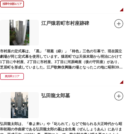
浅草中央部エリア
江戸猿若町市村座跡碑
市村座の定式幕は、「黒」「萌葱（緑）」「柿色」三色の引幕で、現在国立
劇場が同じ定式幕を使用しています。猿若町では天保末期から明治にかけて
1丁目に中村座、2丁目に市村座、3丁目に河原崎座（後の守田座）があり、
芝居町を形成していました。江戸歌舞伎興隆の場となったこの地に昭和39年
（1964）に跡碑が建てられました。
奥浅草エリア
弘田龍太郎墓
弘田龍太郎は、「春よ来い」や「叱られて」などで知られる大正時代から昭
和初期の作曲家である弘田龍太郎の墓は全生庵（ぜんしょうあん）にありま