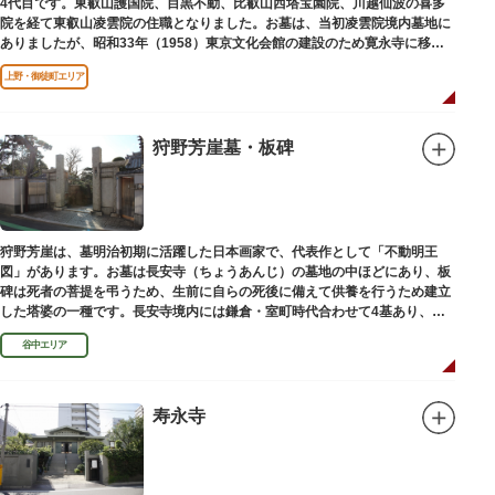
4代目です。東叡山護国院、目黒不動、比叡山西塔宝園院、川越仙波の喜多
院を経て東叡山凌雲院の住職となりました。お墓は、当初凌雲院境内墓地に
ありましたが、昭和33年（1958）東京文化会館の建設のため寛永寺に移築
されました。
上野・御徒町エリア
狩野芳崖墓・板碑
狩野芳崖は、墓明治初期に活躍した日本画家で、代表作として「不動明王
図」があります。お墓は長安寺（ちょうあんじ）の墓地の中ほどにあり、板
碑は死者の菩提を弔うため、生前に自らの死後に備えて供養を行うため建立
した塔婆の一種です。長安寺境内には鎌倉・室町時代合わせて4基あり、
「長安寺板碑」として台東区の有形文化財に指定されています。
谷中エリア
寿永寺