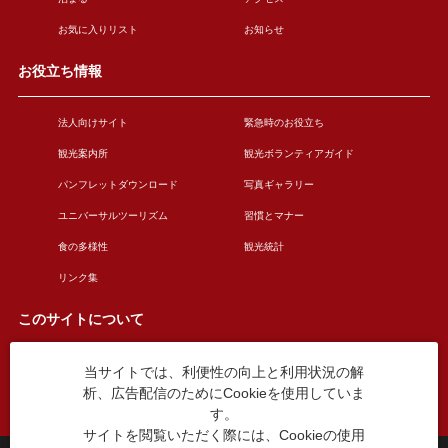
お気に入りリスト
お知らせ
お役立ち情報
法人向けサイト
緊急時のお役立ち
観光案内所
観光ボランティアガイド
パンフレットダウンロード
写真ギャラリー
ユニバーサルツーリズム
習慣とマナー
食の多様性
観光統計
リンク集
このサイトについて
当サイトでは、利便性の向上と利用状況の解
このサイトについて
広告掲載について
析、広告配信のためにCookieを使用していま
お問い合わせ
す。
サイトを閲覧いただく際には、Cookieの使用