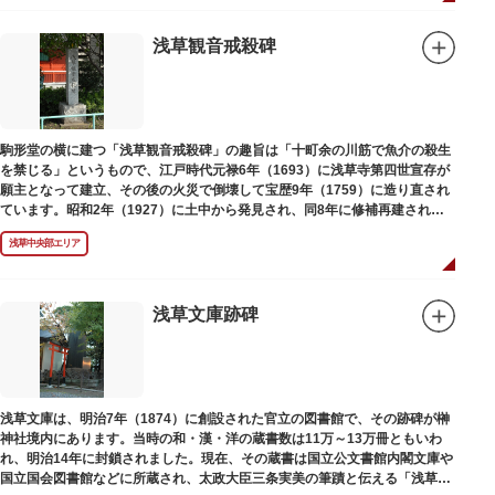
浅草観音戒殺碑
駒形堂の横に建つ「浅草観音戒殺碑」の趣旨は「十町余の川筋で魚介の殺生
を禁じる」というもので、江戸時代元禄6年（1693）に浅草寺第四世宣存が
願主となって建立、その後の火災で倒壊して宝歴9年（1759）に造り直され
ています。昭和2年（1927）に土中から発見され、同8年に修補再建された
碑がどちらのものであるかは不明です。
浅草中央部エリア
浅草文庫跡碑
浅草文庫は、明治7年（1874）に創設された官立の図書館で、その跡碑が榊
神社境内にあります。当時の和・漢・洋の蔵書数は11万～13万冊ともいわ
れ、明治14年に封鎖されました。現在、その蔵書は国立公文書館内閣文庫や
国立国会図書館などに所蔵され、太政大臣三条実美の筆蹟と伝える「浅草文