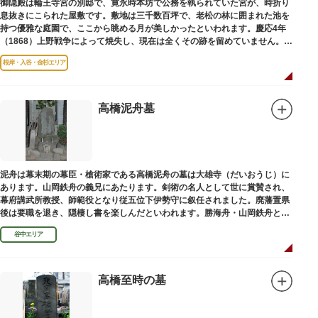
御隠殿は輪王寺宮の別邸で、寛永時本坊で公務を執られていた宮が、時折り
息抜きにこられた屋敷です。敷地は三千数百坪で、老松の林に囲まれた池を
持つ優雅な庭園で、ここから眺める月が美しかったといわれます。慶応4年
（1868）上野戦争によって焼失し、現在は全くその跡を留めていません。根
岸薬師堂（ねぎしやくしどう）にあります。
根岸・入谷・金杉エリア
高橋泥舟墓
泥舟は幕末期の幕臣・槍術家である高橋泥舟の墓は大雄寺（だいおうじ）に
あります。山岡鉄舟の義兄にあたります。剣術の名人として世に賞賛され、
幕府講武所教授、師範役となり従五位下伊勢守に叙任されました。廃藩置県
後は要職を退き、隠棲し書を楽しんだといわれます。勝海舟・山岡鉄舟と共
に幕末の三舟といわれています。
谷中エリア
高橋至時の墓