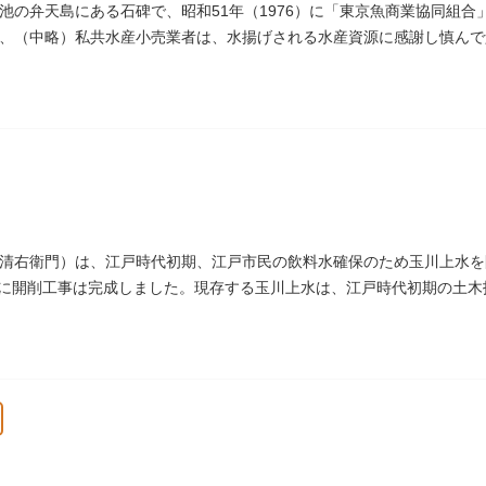
池の弁天島にある石碑で、昭和51年（1976）に「東京魚商業協同組
、（中略）私共水産小売業者は、水揚げされる水産資源に感謝し慎んで
」とあります。
清右衛門）は、江戸時代初期、江戸市民の飲料水確保のため玉川上水を
4）に開削工事は完成しました。現存する玉川上水は、江戸時代初期の土
）にあります。