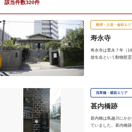
該当件数320件
根岸・入谷・金杉エリ
寿永寺
寿永寺は寛永７年（1
放生会という動物慰霊
浅草橋・蔵前エリア
甚内橋跡
甚内橋は鳥越川にかか
ていました。甚内橋跡