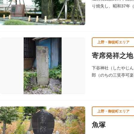
り焼失し、昭和37年
いわれます。
上野・御徒町エリア
寄席発祥之地
下谷神社（したやじん
郎（のちの三笑亭可楽
上野・御徒町エリア
魚塚