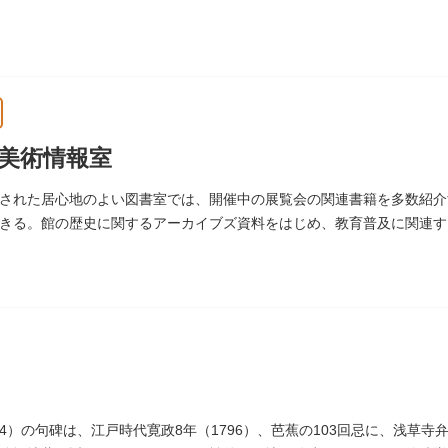
美術情報室
された居心地のよい図書室では、開催中の展覧会の関連書籍を多数紹介
きる。館の歴史に関するアーカイブズ資料をはじめ、教育普及に関連す
術館）
694）の句碑は、江戸時代寛政8年（1796）、芭蕉の103回忌に、浅