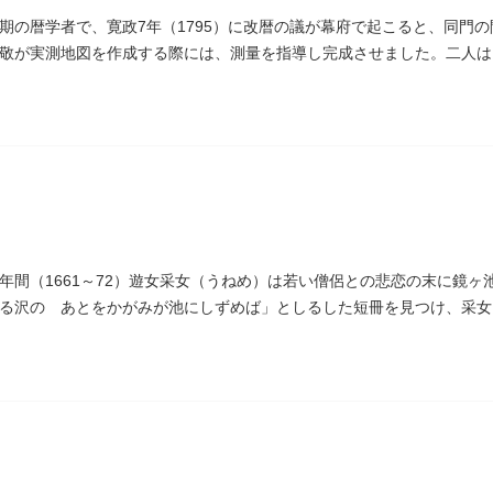
期の暦学者で、寛政7年（1795）に改暦の議が幕府で起こると、同門
敬が実測地図を作成する際には、測量を指導し完成させました。二人は
ため没しました。お墓は源空寺（げんくうじ）にあります。
年間（1661～72）遊女采女（うねめ）は若い僧侶との悲恋の末に鏡
る沢の あとをかがみが池にしずめば」としるした短冊を見つけ、采女
ります。