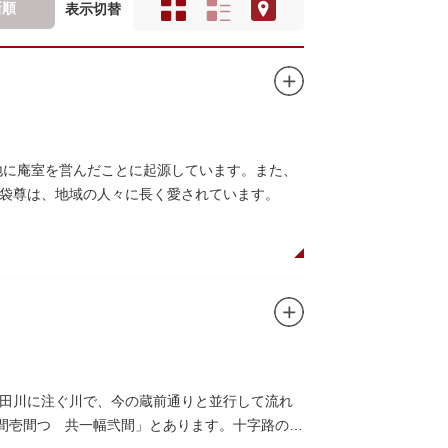
新順
表示切替
地に庵室を営んだことに起源しています。また、
袋尊は、地域の人々に長く愛されています。
田川に注ぐ川で、今の蔵前通りと並行して流れ
袖間壱間つゞ共一幅弐間」とあります。十字路の東