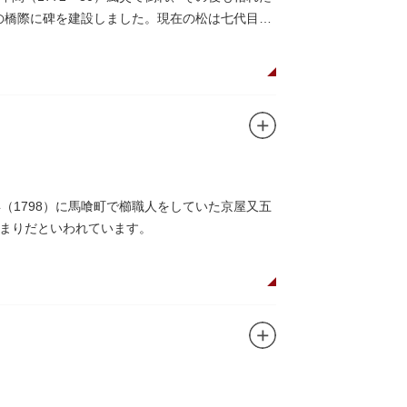
この橋際に碑を建設しました。現在の松は七代目と
（1798）に馬喰町で櫛職人をしていた京屋又五
まりだといわれています。