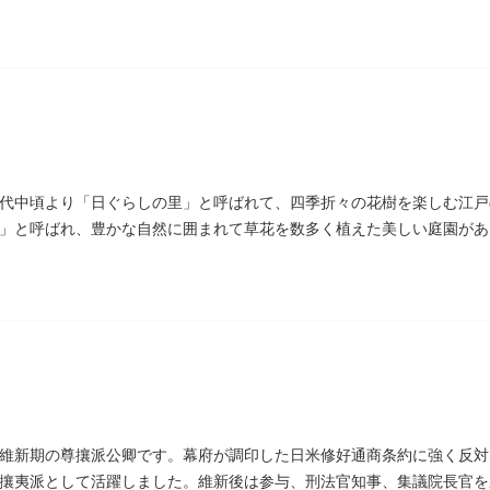
碑があります。
代中頃より「日ぐらしの里」と呼ばれて、四季折々の花樹を楽しむ江戸
」と呼ばれ、豊かな自然に囲まれて草花を数多く植えた美しい庭園があ
があります。
維新期の尊攘派公卿です。幕府が調印した日米修好通商条約に強く反対
攘夷派として活躍しました。維新後は参与、刑法官知事、集議院長官を