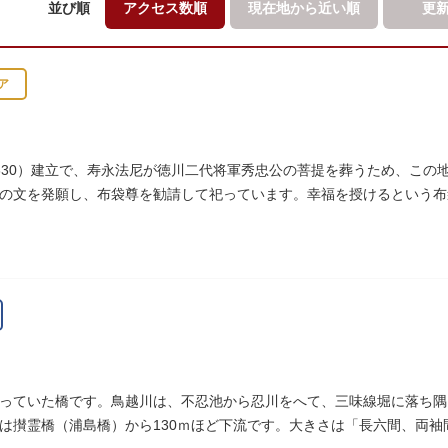
並び順
アクセス数順
現在地から
近い順
更
ア
630）建立で、寿永法尼が徳川二代将軍秀忠公の菩提を葬うため、この
の文を発願し、布袋尊を勧請して祀っています。幸福を授けるという布
っていた橋です。鳥越川は、不忍池から忍川をへて、三味線堀に落ち隅
は攅霊橋（浦島橋）から130ｍほど下流です。大きさは「長六間、両