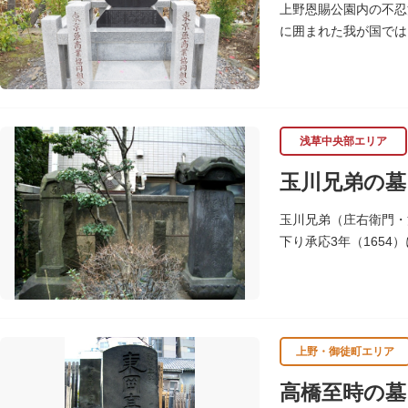
上野恩賜公園内の不忍
に囲まれた我が国では
めこの塚を建立します
浅草中央部エリア
玉川兄弟の墓
玉川兄弟（庄右衛門・
下り承応3年（165
聖徳寺（しょうとくじ
上野・御徒町エリア
高橋至時の墓