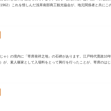
（1962）これを惜しんだ浅草南部商工観光協会が、地元関係者と共に
じゃ）の境内に「寄席発祥之地」の石碑があります。江戸時代寛政10年
）が、素人噺家として入場料をとって興行を行ったことが、寄席のはじ