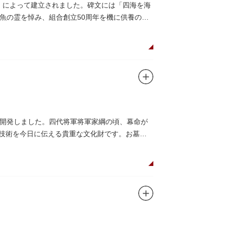
合」によって建立されました。碑文には「四海を海
魚の霊を悼み、組合創立50周年を機に供養のた
開発しました。四代将軍将軍家綱の頃、幕命が
木技術を今日に伝える貴重な文化財です。お墓は