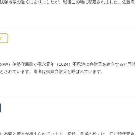
銭塚地蔵の近くにありましたが、戦後この地に移建されました。佐脇嵩
、碑石も欠損し、碑面の判読も困難となっています。
ア
のや）伊勢守勝隆が寛永元年（1624）不忍池に弁財天を建立すると同
とされています。両者は姉妹弁財天と呼ばれています。
に石碑と若木が植えられています。初代「首尾の松」は、江戸時代安永年