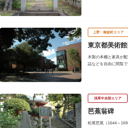
霊園にあります。
上野・御徒町エリア
東京都美術館
木製の本棚と家具が配
誌などを自由に閲覧で
いる。
（画像提供：東京都美
浅草中央部エリア
芭蕉翁碑
松尾芭蕉（1644～1