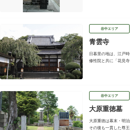
南角には甚内橋跡の石
谷中エリア
青雲寺
日暮里の地は、江戸時
修性院と共に「花見寺
ざわばきん）筆塚の碑
谷中エリア
大原重徳墓
大原重徳は幕末・明治
その後も一貫した尊王