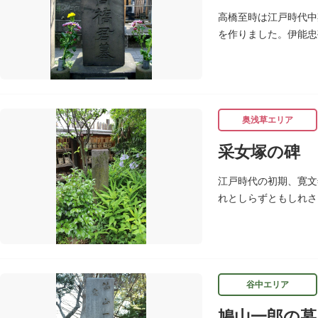
高橋至時は江戸時代中
を作りました。伊能忠
年（1804）肺患の
奥浅草エリア
采女塚の碑
江戸時代の初期、寛文
れとしらずともしれさ
（しゅっさんじ）にあ
谷中エリア
鳩山一郎の墓