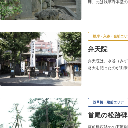
碑、元は浅草寺本堂の
200年の風雪を経て
根岸・入谷・金杉エリ
弁天院
弁天院は、水谷（みず
財天を祀ったのが由来
浅草橋・蔵前エリア
首尾の松跡碑
蔵前橋西詰めの下流側