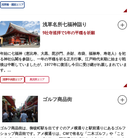
は昭和9年（1934）のことです。
浅草橋・蔵前エリア
浅草名所七福神詣り
9社寺巡拝で1年の平穏を祈願
年始に七福神（恵比寿、大黒、毘沙門、弁財、布袋、福禄寿、寿老人）を祀
る神社仏閣を参詣し、一年の平穏を祈る正月行事。江戸時代末期に始まり戦
後は中断していましたが、1977年に復活し今日に受け継がれ親しまれていま
す。
浅草中央部エリア
奥浅草エリア
浅草名所七福神の特徴は福禄寿、寿老人が2社ずつあり、巡る社寺が9ヶ所あ
るところ。九は数の究み、鳩と言う字にも使われていて、鳩は「集まる」と
いう縁起の良い意味を持つ故事に由来しているそうです。福笹に各社寺の福
絵馬をつけ、色紙・福絵に御朱印をいただきながら巡拝しましょう。
ゴルフ商品街
江戸文化発祥の地といわれる浅草には、観音様の境内を中心として広く各所
に名所・旧跡があります。七福神をめぐる途中、これらの名跡も訪ねながら
江戸文化の面影を偲んでみてはいかがでしょうか。
御利益にあやかりながらの散策は、福徳と心の安らぎを与えてくれることで
ゴルフ商品街は、御徒町駅を出てすぐのアメ横通りと駅前通りにあるゴルフ
しょう。
ショップ商店街です。アメ横通りは、CMで有名な「二木ゴルフ」や「こと