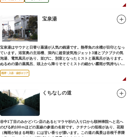
宝泉湯
宝泉湯はサウナと日替り薬湯が人気の銭湯です。熱帯魚の水槽が目印となっ
ています。浴室奥の主浴槽、深内に超音波気泡ジェット3連とブクブクの気
泡湯、電気風呂があり、並びに、別室となったミストと薬風呂があります。
ぬるめの湯の薬風呂、頭上から降りそそぐミストの細かい霧雨が気持ちいい
と評判です。
根岸・入谷・金杉エリア
くちなしの道
谷中1丁目のみかどパン店のあるヒマラヤ杉の入り口から頤神禅院へと北へ
のびる約100ｍほどの直線の参道の名前です。クチナシの垣根があり、花期
（梅雨が始まる時期）には甘い香りが漂います。この道の風景は谷根千界隈