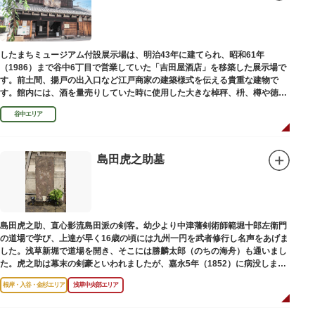
したまちミュージアム付設展示場は、明治43年に建てられ、昭和61年
（1986）まで谷中6丁目で営業していた「吉田屋酒店」を移築した展示場で
す。前土間、揚戸の出入口など江戸商家の建築様式を伝える貴重な建物で
す。館内には、酒を量売りしていた時に使用した大きな棹秤、枡、樽や徳
利、宣伝用ポスターなどの資料を展示しています。
谷中エリア
島田虎之助墓
島田虎之助、直心影流島田派の剣客。幼少より中津藩剣術師範堀十郎左衛門
の道場で学び、上達が早く16歳の頃には九州一円を武者修行し名声をあげま
した。浅草新堀で道場を開き、そこには勝麟太郎（のちの海舟）も通いまし
た。虎之助は幕末の剣豪といわれましたが、嘉永5年（1852）に病没しまし
た。お墓は正定寺（しょうじょうじ）にあります。
根岸・入谷・金杉エリア
浅草中央部エリア