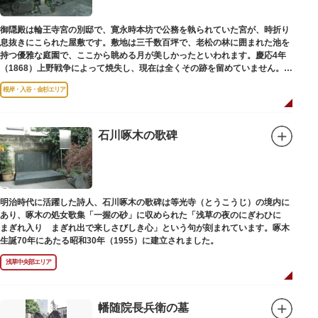
御隠殿は輪王寺宮の別邸で、寛永時本坊で公務を執られていた宮が、時折り
息抜きにこられた屋敷です。敷地は三千数百坪で、老松の林に囲まれた池を
持つ優雅な庭園で、ここから眺める月が美しかったといわれます。慶応4年
（1868）上野戦争によって焼失し、現在は全くその跡を留めていません。根
岸薬師堂（ねぎしやくしどう）にあります。
根岸・入谷・金杉エリア
石川啄木の歌碑
明治時代に活躍した詩人、石川啄木の歌碑は等光寺（とうこうじ）の境内に
あり、啄木の処女歌集「一握の砂」に収められた「浅草の夜のにぎわひに
まぎれ入り まぎれ出で来しさびしき心」という句が刻まれています。啄木
生誕70年にあたる昭和30年（1955）に建立されました。
浅草中央部エリア
幡随院長兵衛の墓