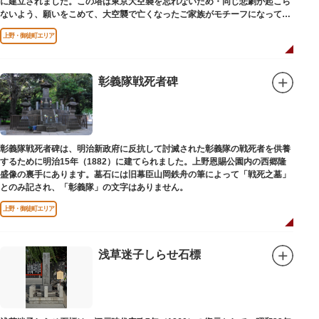
に建立されました。この塔は東京大空襲を忘れないため・同じ悲劇が起こら
ないよう、願いをこめて、大空襲で亡くなったご家族がモチーフになってい
る平和祈念母子像・時計塔です。
上野・御徒町エリア
彰義隊戦死者碑
彰義隊戦死者碑は、明治新政府に反抗して討滅された彰義隊の戦死者を供養
するために明治15年（1882）に建てられました。上野恩賜公園内の西郷隆
盛像の裏手にあります。墓石には旧幕臣山岡鉄舟の筆によって「戦死之墓」
とのみ記され、「彰義隊」の文字はありません。
上野・御徒町エリア
浅草迷子しらせ石標