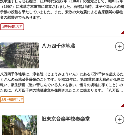
浅草迷子しらせ石標は、江戸時代安政7年（1860）の復元として、昭和32年
（1957）に浅草寺本道前に建立されました。石標は当時、迷子や尋ね人の掲
示板の役割を果たしていました。また、安政の大地震による吉原楼閣の犠牲
者の慰霊碑でもあります｡
浅草中央部エリア
八万四千体地蔵
八万四千体地蔵は、浄名院（じょうみょういん）にある2万5千体を超えるた
くさんの石地蔵菩薩像のことです。明治12年に、第38世妙運大和尚が仏恩に
報い、衆生済度（迷い苦しんでいる人々を救い、悟りの境地に導くこと）の
ために、八万四千体の地蔵建立を発願されたことに始まります。「八万四
千」とは仏法で無数の意味を示します。この石地蔵尊は全国各地にも造立さ
上野・御徒町エリア
れており、これまで約5万体の石地蔵尊が造立され、今も増え続けていま
す。
旧東京音楽学校奏楽堂