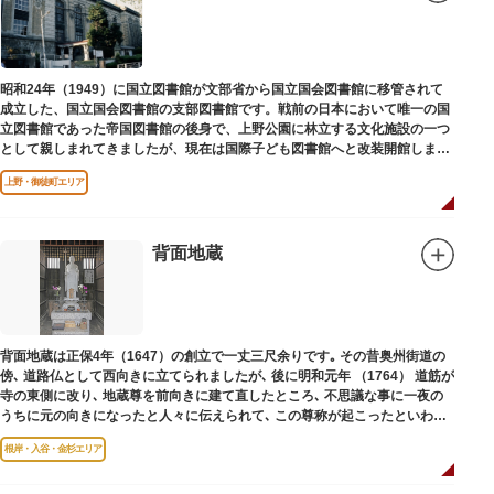
昭和24年（1949）に国立図書館が文部省から国立国会図書館に移管されて
成立した、国立国会図書館の支部図書館です。戦前の日本において唯一の国
立図書館であった帝国図書館の後身で、上野公園に林立する文化施設の一つ
として親しまれてきましたが、現在は国際子ども図書館へと改装開館しまし
た。
上野・御徒町エリア
背面地蔵
背面地蔵は正保4年（1647）の創立で一丈三尺余りです｡ その昔奥州街道の
傍､ 道路仏として西向きに立てられましたが､ 後に明和元年 （1764） 道筋が
寺の東側に改り､ 地蔵尊を前向きに建て直したところ､ 不思議な事に一夜の
うちに元の向きになったと人々に伝えられて､ この尊称が起こったといわれ
ています｡薬王寺（やくおうじ）にあります。
根岸・入谷・金杉エリア