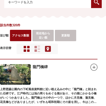
該当件数320件
現在地から
並び順
アクセス数順
更新順
近い順
表示切替
龍門橋碑
上野恩賜公園内の下町風俗資料館に近い植え込みの中に「龍門橋」と刻まれ
た石碑です。江戸時代には池の周りをめぐる堀があり、その堀にかかる小橋
がいくつかありました。龍門橋はその中の一つで、ほかに月見橋、蓮見橋、
花見橋などがありましたが、いずれも昭和初期にその姿を消し、今はこの石