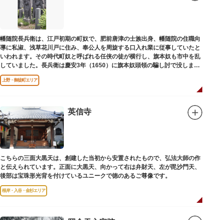
幡随院長兵衛は、江戸初期の町奴で、肥前唐津の士族出身、幡随院の住職向
導に私淑、浅草花川戸に住み、奉公人を周旋する口入れ業に従事していたと
いわれます。その時代町奴と呼ばれる任侠の徒が横行し、旗本奴も市中を乱
していました。長兵衛は慶安3年（1650）に旗本奴頭領の騙し討で没しまし
た。お墓は源空寺（げんくうじ）にあります。
上野・御徒町エリア
英信寺
こちらの三面大黒天は、創建した当初から安置されたもので、弘法大師の作
と伝えられています。正面に大黒天、向かって右は弁財天、左が毘沙門天、
後部は宝珠形光背を付けているユニークで徳のあるご尊像です。
根岸・入谷・金杉エリア