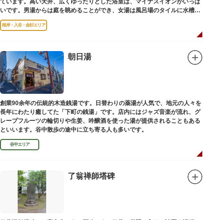
ています。高い天井、広くゆったりとした浴室は、マイナスイオンがいっぱ
いです。男湯からは庭を眺めることができ、女湯は風呂場のタイルに水槽が
はめ込まれ、可愛い金魚が泳いでいます。
根岸・入谷・金杉エリア
朝日湯
創業90余年の伝統的木造銭湯です。日替わりの薬湯が人気で、地元の人々を
長年にわたり癒してた「下町の銭湯」です。店内にはジャズ音楽が流れ、グ
レープフルーツの輪切りや生姜、吟醸酒を使った湯が提供されることもある
といいます。谷中散歩の途中に立ち寄る人も多いです。
谷中エリア
了翁禅師塔碑