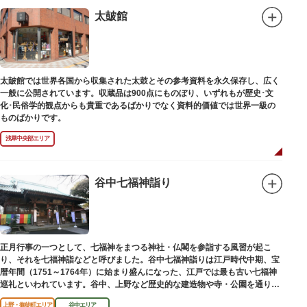
太皷館
太皷館では世界各国から収集された太鼓とその参考資料を永久保存し、広く
一般に公開されています。収蔵品は900点にものぼり、いずれもが歴史･文
化･民俗学的観点からも貴重であるばかりでなく資料的価値では世界一級の
ものばかりです。
浅草中央部エリア
谷中七福神詣り
正月行事の一つとして、七福神をまつる神社・仏閣を参詣する風習が起こ
り、それを七福神詣などと呼びました。谷中七福神詣りは江戸時代中期、宝
暦年間（1751～1764年）に始まり盛んになった、江戸では最も古い七福神
巡礼といわれています。谷中、上野など歴史的な建造物や寺・公園を通りな
がら、ゆっくりと一日散策が楽しめるコースになっています。
上野・御徒町エリア
谷中エリア