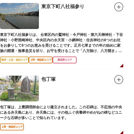
東京下町八社福参り
東京下町八社福参りは、 台東区内の鷲神社・今戸神社・第六天榊神社・下谷
神社・小野照崎神社、中央区内の水天宮・小網神社・住吉神社の8つのお社
をお参りして8つのお恵みを受けることです。正月七草までの年の始めに家
族の開運・無事息災を祈り、お守を受けることで「八方除け、八方開き」に
も通じます。
根岸・入谷・金杉エリア
上野・御徒町エリア
奥浅草エリア
包丁塚
包丁塚は、上豊調理師会により建立されました。この石碑は、不忍池の中央
にある弁天島にあり、弁天島には、その他ふぐ供養碑やめがねの碑などユニ
ークな石碑が多いことで知られています。
上野・御徒町エリア