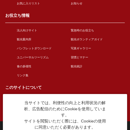
お気に入りリスト
お知らせ
お役立ち情報
法人向けサイト
緊急時のお役立ち
観光案内所
観光ボランティアガイド
パンフレットダウンロード
写真ギャラリー
ユニバーサルツーリズム
習慣とマナー
食の多様性
観光統計
リンク集
このサイトについて
当サイトでは、利便性の向上と利用状況の解
このサイトについて
広告掲載について
析、広告配信のためにCookieを使用していま
お問い合わせ
す。
サイトを閲覧いただく際には、Cookieの使用
に同意いただく必要があります。
台東区役所観光課