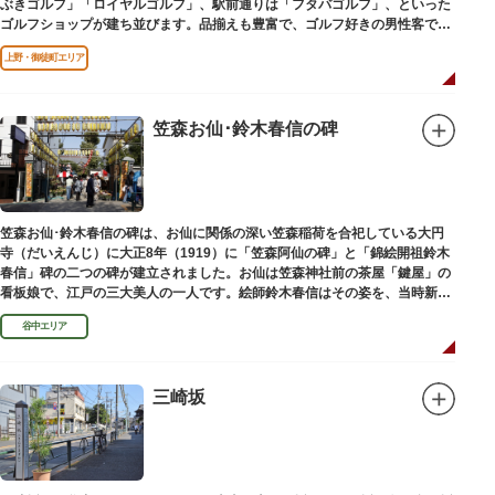
ぶきゴルフ」「ロイヤルゴルフ」、駅前通りは「フタバゴルフ」、といった
ゴルフショップが建ち並びます。品揃えも豊富で、ゴルフ好きの男性客で賑
わっています。
上野・御徒町エリア
笠森お仙･鈴木春信の碑
笠森お仙･鈴木春信の碑は、お仙に関係の深い笠森稲荷を合祀している大円
寺（だいえんじ）に大正8年（1919）に「笠森阿仙の碑」と「錦絵開祖鈴木
春信」碑の二つの碑が建立されました。お仙は笠森神社前の茶屋「鍵屋」の
看板娘で、江戸の三大美人の一人です。絵師鈴木春信はその姿を、当時新し
い絵画様式である多色刷り版画「錦絵」に描きました。
谷中エリア
三崎坂