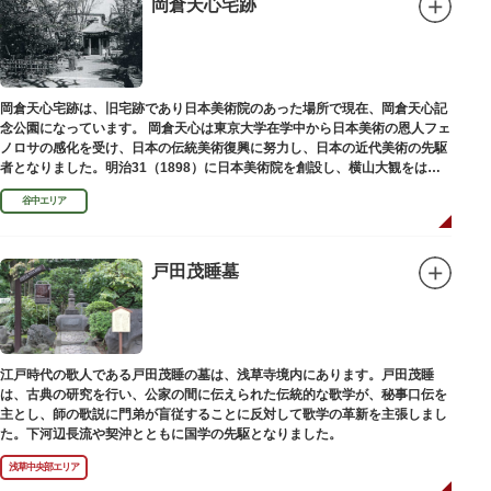
岡倉天心宅跡
岡倉天心宅跡は、旧宅跡であり日本美術院のあった場所で現在、岡倉天心記
念公園になっています。 岡倉天心は東京大学在学中から日本美術の恩人フェ
ノロサの感化を受け、日本の伝統美術復興に努力し、日本の近代美術の先駆
者となりました。明治31（1898）に日本美術院を創設し、横山大観をはじ
め優れた画家を世に送り出しました。
谷中エリア
戸田茂睡墓
江戸時代の歌人である戸田茂睡の墓は、浅草寺境内にあります。戸田茂睡
は、古典の研究を行い、公家の間に伝えられた伝統的な歌学が、秘事口伝を
主とし、師の歌説に門弟が盲従することに反対して歌学の革新を主張しまし
た。下河辺長流や契沖とともに国学の先駆となりました。
浅草中央部エリア