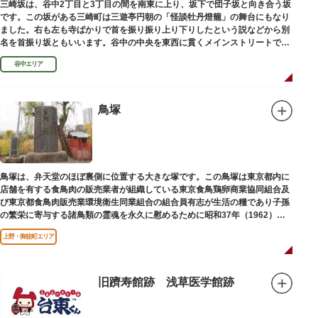
三崎坂は、谷中2丁目と3丁目の間を南東に上り、坂下で団子坂と向き合う坂
です。この坂がある三崎町は三遊亭円朝の「怪談牡丹燈籠」の舞台にもなり
ました。右も左も寺ばかりで首を振り振り上り下りしたという説などから別
名を首振り坂ともいいます。谷中の中央を東西に貫くメインストリートで
す。
谷中エリア
鳥塚
鳥塚は、弁天堂のほぼ裏側に位置する大きな塚です。この鳥塚は東京都内に
店舗を有する食鳥肉の販売業者が組織している東京食鳥鶏卵商業協同組合及
び東京都食鳥肉販売業環境衛生同業組合の組合員有志が生活の糧であり子孫
の繁栄に寄与する諸鳥類の霊魂を永久に慰めるために昭和37年（1962）に
建立されました。
上野・御徒町エリア
旧躋寿館跡 浅草医学館跡