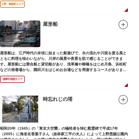
碑にその名残がわずかに残るだけです。
上野・御徒町エリア
屋形船
屋形船は、江戸時代の末頃に始まった船遊びで、水の流れや川面を渡る風と
ともに料理を味わいながら、川岸の風景や夜景を肌で感じることができま
す。屋形船には乗合船と貸切船があり、浅草橋や柳橋をはじめ月島、浜松町
などの発着場から、隅田川をはじめお台場などを周遊するコースがありま
す。
浅草中央部エリア
時忘れじの塔
昭和20年（1945）の「東京大空襲」の犠牲者を悼む慰霊碑で平成17年
（2005）に海老名香葉子さん（故林家三平の夫人）によって上野恩賜公園内