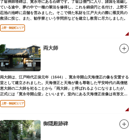
了翁禅師塔碑は、寛永寺にある石碑です。了翁は僧門に入り、諸国を巡錫し
ている途中、夢の中で一種の筆法を修得し、これを錦袋円と名付け、上野不
忍池の池畔に店舗を営みました。そこで得た私財を江戸大火の際に罹災民の
救済に投じ、また、勧学寮という学問所などを建立し教育に尽力しました。
上野・御徒町エリア
両大師
両大師は、江戸時代正保元年（1644）、寛永寺開山天海僧正の像を安置する
堂として建立されました。天海僧正と天海が最も尊敬した平安時代の高僧慈
恵大師の二大師を祀ることから「両大師」と呼ばれるようになりましたが、
正式には「寛永寺開山堂」といいます。堂内にある天海僧正坐像は有形文化
財に指定されています。
上野・御徒町エリア
御隠殿跡碑