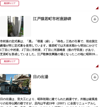
延命長寿の神として奉安されたものです。
奥浅草エリア
江戸猿若町市村座跡碑
市村座の定式幕は、「黒」「萌葱（緑）」「柿色」三色の引幕で、現在国立
劇場が同じ定式幕を使用しています。猿若町では天保末期から明治にかけて
1丁目に中村座、2丁目に市村座、3丁目に河原崎座（後の守田座）があり、
芝居町を形成していました。江戸歌舞伎興隆の場となったこの地に昭和39年
（1964）に跡碑が建てられました。
奥浅草エリア
日の出湯
日の出湯は、宮大工により、昭和初期に建てられた銭湯です。外観は破風造
りの社寺仏閣の様ですが、店内は平成19年（2007）に全面リニューアルし