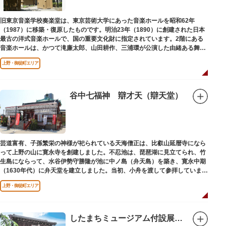
旧東京音楽学校奏楽堂は、東京芸術大学にあった音楽ホールを昭和62年
（1987）に移築・復原したものです。明治23年（1890）に創建された日本
最古の洋式音楽ホールで、国の重要文化財に指定されています。2階にある
音楽ホールは、かつて滝廉太郎、山田耕作、三浦環が公演した由緒ある舞台
です。
上野・御徒町エリア
谷中七福神 辯才天（辯天堂）
芸道富有、子孫繁栄の神様が祀られている天海僧正は、比叡山延暦寺になら
って上野の山に寛永寺を創建しました。不忍池は、琵琶湖に見立てられ、竹
生島にならって、水谷伊勢守勝隆が池に中ノ島（弁天島）を築き、寛永中期
（1630年代）に弁天堂を建立しました。当初、小舟を渡して参拝していまし
たが、後に橋が架けられました。
上野・御徒町エリア
したまちミュージアム付設展示場（旧吉田屋酒店）