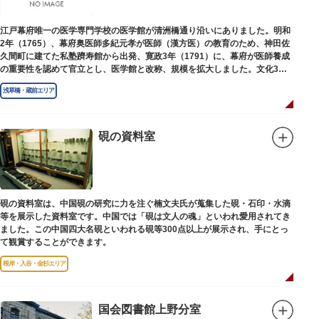
江戸幕府唯一の医学専門学校の医学館が清洲橋通り沿いにありました。明和
2年（1765）、幕府奥医師多紀元孝が医師（漢方医）の教育のため、神田佐
久間町に建てた私塾躋寿館から出発、寛政3年（1791）に、幕府が医師養成
の重要性を認めて官立とし、医学館と改称、規模を拡大しました。文化3年
（1806）、大火に遭い焼失しましたが、同年に旧向柳原一丁目に移転、再建
浅草橋・蔵前エリア
されました。
敷地は約7千平方メートル、代々多紀家がその監督に当たり、天保14年
（1843）には寄宿舎を設けて全寮制とし、広く一般からも入学を許可し、子
弟育成をはかるなど、江戸時代後期から明治維新に至る日本の医学振興に貢
硯の資料室
献しました。
※現在、この場所に「旧躋寿館跡 浅草医学館跡」に関する案内板や説明版
等は設置されておりません。
硯の資料室は、中国硯の研究に力を注ぐ楠文夫氏が蒐集した硯・石印・水滴
等を展示した資料室です。中国では「硯は文人の魂」といわれ愛用されてき
ました。この中国四大名硯といわれる硯等300点以上が展示され、手にとっ
て観賞することができます。
根岸・入谷・金杉エリア
国会図書館上野分室