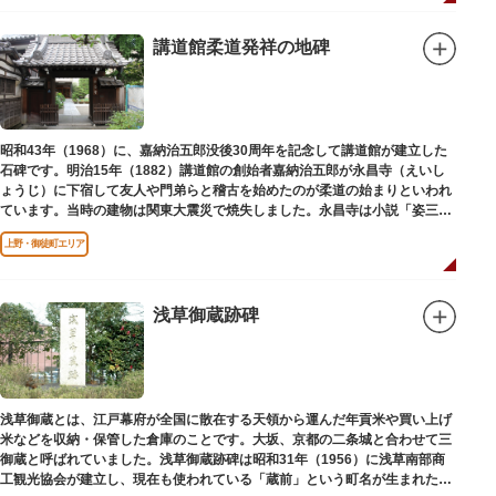
講道館柔道発祥の地碑
昭和43年（1968）に、嘉納治五郎没後30周年を記念して講道館が建立した
石碑です。明治15年（1882）講道館の創始者嘉納治五郎が永昌寺（えいし
ょうじ）に下宿して友人や門弟らと稽古を始めたのが柔道の始まりといわれ
ています。当時の建物は関東大震災で焼失しました。永昌寺は小説「姿三四
郎」に登場する隆昌寺のモデルでもあります。
上野・御徒町エリア
浅草御蔵跡碑
浅草御蔵とは、江戸幕府が全国に散在する天領から運んだ年貢米や買い上げ
米などを収納・保管した倉庫のことです。大坂、京都の二条城と合わせて三
御蔵と呼ばれていました。浅草御蔵跡碑は昭和31年（1956）に浅草南部商
工観光協会が建立し、現在も使われている「蔵前」という町名が生まれたの