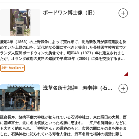
ボードワン博士像（旧）
慶応4年（1868）の上野戦争によって荒れ果て、明治新政府が病院建設を決
めていた上野の山を、近代的な公園にすべきと提言した長崎医学校教官でオ
ランダ人医師ボードウィンの胸像です。昭和48（1973）年に建立されまし
たが、オランダ政府の資料の錯誤で平成18年（2006）に像を交換するまで
は博士の弟の像でした。
上野・御徒町エリア
浅草名所七福神 寿老神（石浜神社）
延命長寿、諸病平癒の神様が祀られている石浜神社は、東に隅田の大川、西
に霊峰富士、北に名山筑波といった名勝に恵まれ、「江戸名所図会」などに
も大きく納められ、「神明さん」の通称のもと、市民の間にその名を馳せま
した。石浜神社に祀られている寿老人像は、浅草名所七福神の復活に際し、