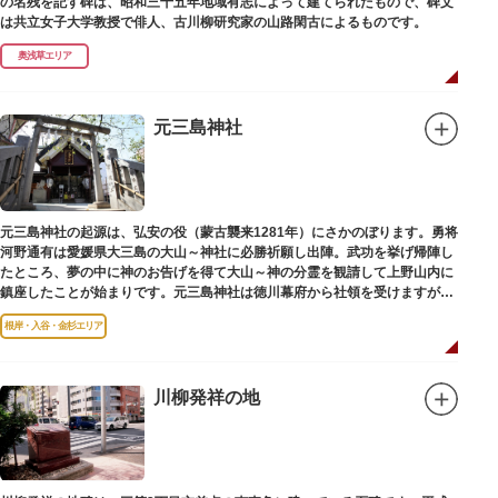
の名残を記す碑は、昭和三十五年地域有志によって建てられたもので、碑文
は共立女子大学教授で俳人、古川柳研究家の山路閑古によるものです。
奥浅草エリア
元三島神社
元三島神社の起源は、弘安の役（蒙古襲来1281年）にさかのぼります。勇将
河野通有は愛媛県大三島の大山～神社に必勝祈願し出陣。武功を挙げ帰陣し
たところ、夢の中に神のお告げを得て大山～神の分霊を観請して上野山内に
鎮座したことが始まりです。元三島神社は徳川幕府から社領を受けますが、
御用地となったために上野から浅草へ移転し、現在の地に至ります。
根岸・入谷・金杉エリア
川柳発祥の地