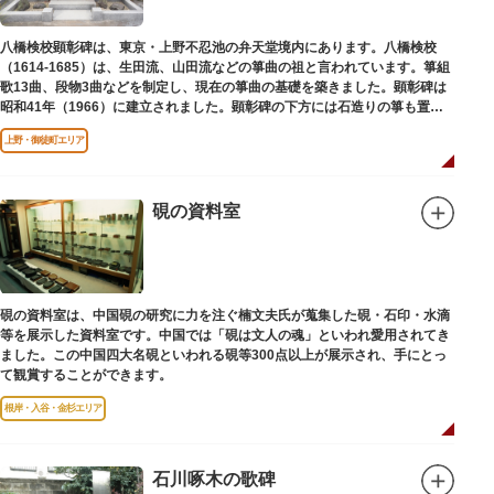
八橋検校顕彰碑は、東京・上野不忍池の弁天堂境内にあります。八橋検校
（1614-1685）は、生田流、山田流などの箏曲の祖と言われています。箏組
歌13曲、段物3曲などを制定し、現在の箏曲の基礎を築きました。顕彰碑は
昭和41年（1966）に建立されました。顕彰碑の下方には石造りの箏も置か
れています。
上野・御徒町エリア
硯の資料室
硯の資料室は、中国硯の研究に力を注ぐ楠文夫氏が蒐集した硯・石印・水滴
等を展示した資料室です。中国では「硯は文人の魂」といわれ愛用されてき
ました。この中国四大名硯といわれる硯等300点以上が展示され、手にとっ
て観賞することができます。
根岸・入谷・金杉エリア
石川啄木の歌碑