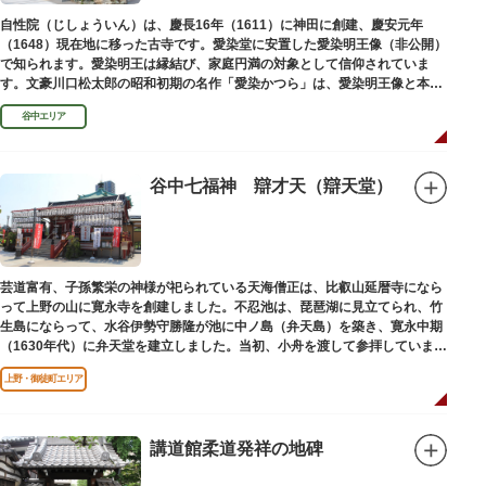
自性院（じしょういん）は、慶長16年（1611）に神田に創建、慶安元年
（1648）現在地に移った古寺です。愛染堂に安置した愛染明王像（非公開）
で知られます。愛染明王は縁結び、家庭円満の対象として信仰されていま
す。文豪川口松太郎の昭和初期の名作「愛染かつら」は、愛染明王像と本堂
前にあった桂の古木にヒントを得た作品だといわれます。
谷中エリア
谷中七福神 辯才天（辯天堂）
芸道富有、子孫繁栄の神様が祀られている天海僧正は、比叡山延暦寺になら
って上野の山に寛永寺を創建しました。不忍池は、琵琶湖に見立てられ、竹
生島にならって、水谷伊勢守勝隆が池に中ノ島（弁天島）を築き、寛永中期
（1630年代）に弁天堂を建立しました。当初、小舟を渡して参拝していまし
たが、後に橋が架けられました。
上野・御徒町エリア
講道館柔道発祥の地碑