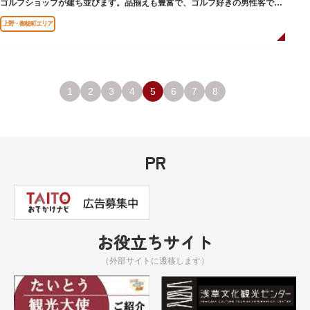
ゴルフショップが建ち並びます。品揃えも豊富で、ゴルフ好きの男性客で賑
わっています。
上野・御徒町エリア
1
2
3
4
5
6
7
8
PR
お役立ちサイト
（外部サイトに遷移します）