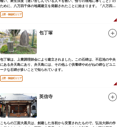
報い、衆生済度（迷い苦しんでいる人々を救い、悟りの境地に導くこと）の
ために、八万四千体の地蔵建立を発願されたことに始まります。「八万四
千」とは仏法で無数の意味を示します。この石地蔵尊は全国各地にも造立さ
上野・御徒町エリア
れており、これまで約5万体の石地蔵尊が造立され、今も増え続けていま
す。
包丁塚
包丁塚は、上豊調理師会により建立されました。この石碑は、不忍池の中央
にある弁天島にあり、弁天島には、その他ふぐ供養碑やめがねの碑などユニ
ークな石碑が多いことで知られています。
上野・御徒町エリア
英信寺
こちらの三面大黒天は、創建した当初から安置されたもので、弘法大師の作