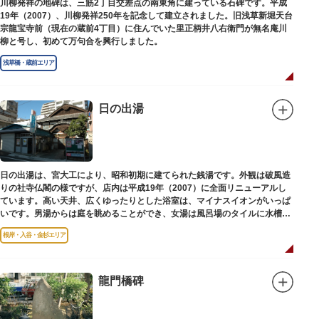
川柳発祥の地碑は、三筋2丁目交差点の南東角に建っている石碑です。平成
19年（2007）、川柳発祥250年を記念して建立されました。旧浅草新堀天台
宗龍宝寺前（現在の蔵前4丁目）に住んでいた里正柄井八右衛門が無名庵川
柳と号し、初めて万句合を興行しました。
浅草橋・蔵前エリア
日の出湯
日の出湯は、宮大工により、昭和初期に建てられた銭湯です。外観は破風造
りの社寺仏閣の様ですが、店内は平成19年（2007）に全面リニューアルし
ています。高い天井、広くゆったりとした浴室は、マイナスイオンがいっぱ
いです。男湯からは庭を眺めることができ、女湯は風呂場のタイルに水槽が
はめ込まれ、可愛い金魚が泳いでいます。
根岸・入谷・金杉エリア
龍門橋碑