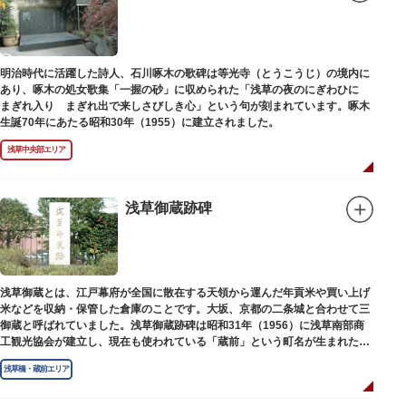
明治時代に活躍した詩人、石川啄木の歌碑は等光寺（とうこうじ）の境内に
あり、啄木の処女歌集「一握の砂」に収められた「浅草の夜のにぎわひに
まぎれ入り まぎれ出で来しさびしき心」という句が刻まれています。啄木
生誕70年にあたる昭和30年（1955）に建立されました。
浅草中央部エリア
浅草御蔵跡碑
浅草御蔵とは、江戸幕府が全国に散在する天領から運んだ年貢米や買い上げ
米などを収納・保管した倉庫のことです。大坂、京都の二条城と合わせて三
御蔵と呼ばれていました。浅草御蔵跡碑は昭和31年（1956）に浅草南部商
工観光協会が建立し、現在も使われている「蔵前」という町名が生まれたの
は昭和9年（1934）のことです。
浅草橋・蔵前エリア