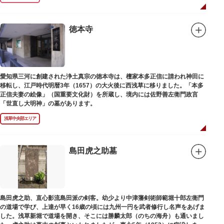
徳本寺
愛知県三河に創建された浄土真宗の徳本寺は、檀家本多正信に請われ神田に
移転し、江戸時代明暦3年（1657）の大火後に西浅草に移りました。「本多
正信夫妻の絵像」（国重要文化財）を所蔵し、境内には佐野善左衛門政言
「世直し大明神」の墓があります。
浅草中央部エリア
島田虎之助墓
島田虎之助、直心影流島田派の剣客。幼少より中津藩剣術師範堀十郎左衛門
の道場で学び、上達が早く16歳の頃には九州一円を武者修行し名声をあげま
した。浅草新堀で道場を開き、そこには勝麟太郎（のちの海舟）も通いまし