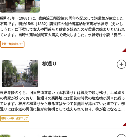
昭和43年（1968）に、嘉納治五郎没後30周年を記念して講道館が建立した
石碑です。明治15年（1882）講道館の創始者嘉納治五郎が永昌寺（えいし
ょうじ）に下宿して友人や門弟らと稽古を始めたのが柔道の始まりといわれ
ています。当時の建物は関東大震災で焼失しました。永昌寺は小説「姿三四
郎」に登場する隆昌寺のモデルでもあります。
上野・御徒町エリア
柳通り
根岸界隈のうち、旧日光街道沿い（金杉通り）は戦災で焼け残り、土蔵造り
の商家が残っており、柳通りの裏路地には旧花街時代の建造物が所々に残っ
ています。根岸の柳通りから来る道はかつて音無川が流れていた道です。柳
通りには歩道の両側に柳が街路樹として植えられており、柳が密になるこの
通りがかつて花街のあった界隈です。
根岸・入谷・金杉エリア