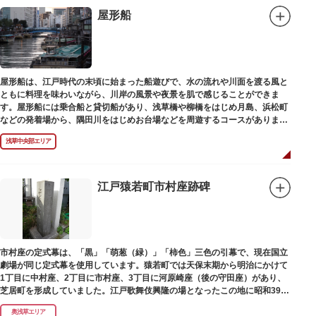
屋形船
屋形船は、江戸時代の末頃に始まった船遊びで、水の流れや川面を渡る風と
ともに料理を味わいながら、川岸の風景や夜景を肌で感じることができま
す。屋形船には乗合船と貸切船があり、浅草橋や柳橋をはじめ月島、浜松町
などの発着場から、隅田川をはじめお台場などを周遊するコースがありま
す。
浅草中央部エリア
江戸猿若町市村座跡碑
市村座の定式幕は、「黒」「萌葱（緑）」「柿色」三色の引幕で、現在国立
劇場が同じ定式幕を使用しています。猿若町では天保末期から明治にかけて
1丁目に中村座、2丁目に市村座、3丁目に河原崎座（後の守田座）があり、
芝居町を形成していました。江戸歌舞伎興隆の場となったこの地に昭和39年
（1964）に跡碑が建てられました。
奥浅草エリア