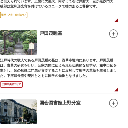
と伝えられています。正面に大黒天、向かって右は弁財天、左が毘沙門天、
後部は宝珠形光背を付けているユニークで徳のあるご尊像です。
根岸・入谷・金杉エリア
戸田茂睡墓
江戸時代の歌人である戸田茂睡の墓は、浅草寺境内にあります。戸田茂睡
は、古典の研究を行い、公家の間に伝えられた伝統的な歌学が、秘事口伝を
主とし、師の歌説に門弟が盲従することに反対して歌学の革新を主張しまし
た。下河辺長流や契沖とともに国学の先駆となりました。
浅草中央部エリア
国会図書館上野分室