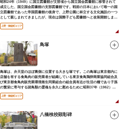
昭和24年（1949）に国立図書館が文部省から国立国会図書館に移管されて
成立した、国立国会図書館の支部図書館です。戦前の日本において唯一の国
立図書館であった帝国図書館の後身で、上野公園に林立する文化施設の一つ
として親しまれてきましたが、現在は国際子ども図書館へと改装開館しまし
た。
上野・御徒町エリア
鳥塚
鳥塚は、弁天堂のほぼ裏側に位置する大きな塚です。この鳥塚は東京都内に
店舗を有する食鳥肉の販売業者が組織している東京食鳥鶏卵商業協同組合及
び東京都食鳥肉販売業環境衛生同業組合の組合員有志が生活の糧であり子孫
の繁栄に寄与する諸鳥類の霊魂を永久に慰めるために昭和37年（1962）に
建立されました。
上野・御徒町エリア
八橋検校顕彰碑