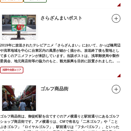
さらざんまいポスト
2019年に放送されたテレビアニメ「さらざんまい」において、かっぱ橋周辺
や浅草地域を中心に台東区内の風景が細かく描かれ、放送終了後も聖地とし
て多くのアニメファンが来訪しています。当該ポストは、浅草郵便局や製作
委員会、地元商店街等の協力のもと、観光振興を目的に設置されました。
<「さらざんまい」監督の幾原邦彦氏のコメント>
浅草中央部エリア
「実在する風景を舞台として制作したキャラクターたちが、このような形で
地域の方々にも受け入れていただけて大変嬉しいです。聖地巡礼のシンボル
としていただければスタッフ一同、幸いです。」
ゴルフ商品街
設置年月日:令和3年3月10日
ゴルフ商品街は、御徒町駅を出てすぐのアメ横通りと駅前通りにあるゴルフ
ショップ商店街です。アメ横通りは、CMで有名な「二木ゴルフ」や「こと
ぶきゴルフ」「ロイヤルゴルフ」、駅前通りは「フタバゴルフ」、といった