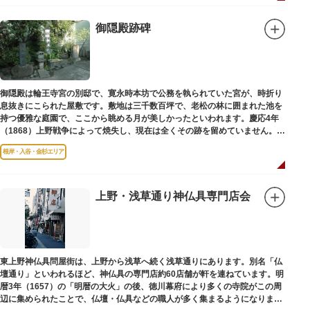
御隠殿跡碑
御隠殿は輪王寺宮の別邸で、寛永時本坊で公務を執られていた宮が、時折り
息抜きにこられた屋敷です。敷地は三千数百坪で、老松の林に囲まれた池を
持つ優雅な庭園で、ここから眺める月が美しかったといわれます。慶応4年
（1868）上野戦争によって焼失し、現在は全くその跡を留めていません。根
岸薬師堂（ねぎしやくしどう）にあります。
根岸・入谷・金杉エリア
上野・浅草通り神仏具専門店会
東上野神仏具問屋街は、上野から浅草へ続く浅草通りにあります。別名「仏
壇通り」といわれるほど、神仏具の専門店約60店舗が軒を連ねています。明
暦3年（1657）の「明暦の大火」の後、徳川幕府により多くの寺院がこの周
辺に集められたことで、仏壇・仏具などの職人が多く集まるようになりまし