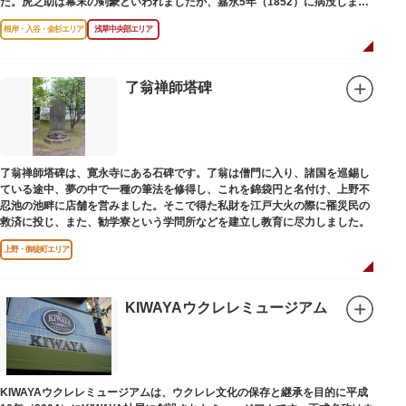
た。虎之助は幕末の剣豪といわれましたが、嘉永5年（1852）に病没しまし
た。お墓は正定寺（しょうじょうじ）にあります。
根岸・入谷・金杉エリア
浅草中央部エリア
了翁禅師塔碑
了翁禅師塔碑は、寛永寺にある石碑です。了翁は僧門に入り、諸国を巡錫し
ている途中、夢の中で一種の筆法を修得し、これを錦袋円と名付け、上野不
忍池の池畔に店舗を営みました。そこで得た私財を江戸大火の際に罹災民の
救済に投じ、また、勧学寮という学問所などを建立し教育に尽力しました。
上野・御徒町エリア
KIWAYAウクレレミュージアム
KIWAYAウクレレミュージアムは、ウクレレ文化の保存と継承を目的に平成