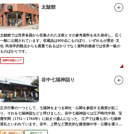
太皷館
太皷館では世界各国から収集された太鼓とその参考資料を永久保存し、広く
一般に公開されています。収蔵品は900点にものぼり、いずれもが歴史･文
化･民俗学的観点からも貴重であるばかりでなく資料的価値では世界一級の
ものばかりです。
浅草中央部エリア
谷中七福神詣り
正月行事の一つとして、七福神をまつる神社・仏閣を参詣する風習が起こ
り、それを七福神詣などと呼びました。谷中七福神詣りは江戸時代中期、宝
暦年間（1751～1764年）に始まり盛んになった、江戸では最も古い七福神
巡礼といわれています。谷中、上野など歴史的な建造物や寺・公園を通りな
がら、ゆっくりと一日散策が楽しめるコースになっています。
上野・御徒町エリア
谷中エリア