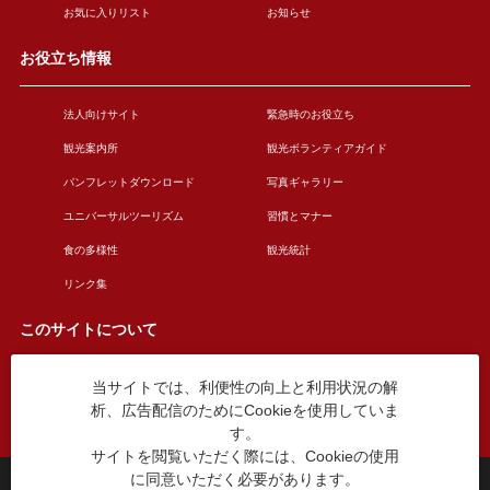
お気に入りリスト
お知らせ
お役立ち情報
法人向けサイト
緊急時のお役立ち
観光案内所
観光ボランティアガイド
パンフレットダウンロード
写真ギャラリー
ユニバーサルツーリズム
習慣とマナー
食の多様性
観光統計
リンク集
このサイトについて
当サイトでは、利便性の向上と利用状況の解
このサイトについて
広告掲載について
析、広告配信のためにCookieを使用していま
お問い合わせ
す。
サイトを閲覧いただく際には、Cookieの使用
に同意いただく必要があります。
台東区役所観光課