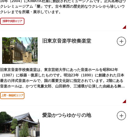
16年（2004）にKIWAYA社屋に創設されたミュージアムです。正式名称はウ
クレレミュージアム「樂」です。古今東西の歴史的なウクレレから珍しいウ
クレレまでを所蔵・展示しています。
浅草中央部エリア
旧東京音楽学校奏楽堂
旧東京音楽学校奏楽堂は、東京芸術大学にあった音楽ホールを昭和62年
（1987）に移築・復原したものです。明治23年（1890）に創建された日本
最古の洋式音楽ホールで、国の重要文化財に指定されています。2階にある
音楽ホールは、かつて滝廉太郎、山田耕作、三浦環が公演した由緒ある舞台
です。
上野・御徒町エリア
愛染かつらゆかりの地