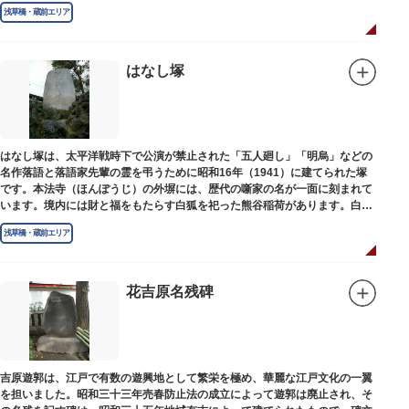
浅草橋・蔵前エリア
はなし塚
はなし塚は、太平洋戦時下で公演が禁止された「五人廻し」「明烏」などの
名作落語と落語家先輩の霊を弔うために昭和16年（1941）に建てられた塚
です。本法寺（ほんぽうじ）の外塀には、歴代の噺家の名が一面に刻まれて
います。境内には財と福をもたらす白狐を祀った熊谷稲荷があります。白狐
を祀った稲荷は全国に2ケ所しかない非常に珍しいものです。
浅草橋・蔵前エリア
花吉原名残碑
吉原遊郭は、江戸で有数の遊興地として繁栄を極め、華麗な江戸文化の一翼
を担いました。昭和三十三年売春防止法の成立によって遊郭は廃止され、そ