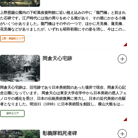
上野恩賜公園内の下町風俗資料館に近い植え込みの中に「龍門橋」と刻まれ
た石碑です。江戸時代には池の周りをめぐる堀があり、その堀にかかる小橋
がいくつかありました。龍門橋はその中の一つで、ほかに月見橋、蓮見橋、
花見橋などがありましたが、いずれも昭和初期にその姿を消し、今はこの石
碑にその名残がわずかに残るだけです。
上野・御徒町エリア
岡倉天心宅跡
岡倉天心宅跡は、旧宅跡であり日本美術院のあった場所で現在、岡倉天心記
念公園になっています。 岡倉天心は東京大学在学中から日本美術の恩人フェ
ノロサの感化を受け、日本の伝統美術復興に努力し、日本の近代美術の先駆
者となりました。明治31（1898）に日本美術院を創設し、横山大観をはじ
め優れた画家を世に送り出しました。
谷中エリア
彰義隊戦死者碑