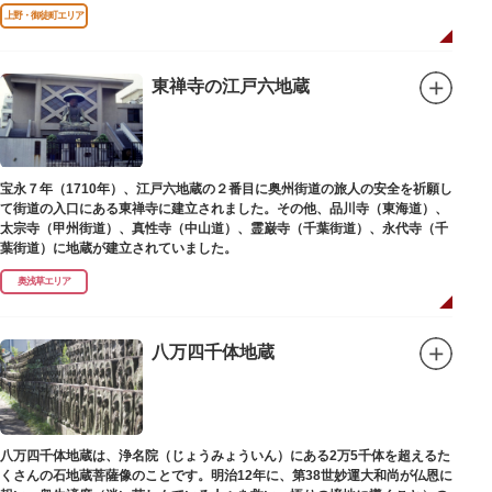
た。
上野・御徒町エリア
東禅寺の江戸六地蔵
宝永７年（1710年）、江戸六地蔵の２番目に奥州街道の旅人の安全を祈願し
て街道の入口にある東禅寺に建立されました。その他、品川寺（東海道）、
太宗寺（甲州街道）、真性寺（中山道）、霊巌寺（千葉街道）、永代寺（千
葉街道）に地蔵が建立されていました。
奥浅草エリア
八万四千体地蔵
八万四千体地蔵は、浄名院（じょうみょういん）にある2万5千体を超えるた
くさんの石地蔵菩薩像のことです。明治12年に、第38世妙運大和尚が仏恩に