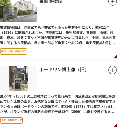
書道博物館
書道博物館は、洋画家であり書家でもあった中村不折により、昭和11年
（1936）に開館されました。博物館には、亀甲獣骨文、青銅器、石碑、鏡
鑑、拓本、経巻文書など不折が書道研究のために収集した、中国、日本の書
道に関する古美術品、考古出土品など重要文化財12点、重要美術品5点を含
む約16000点が収蔵されています。
根岸・入谷・金杉エリア
ボードワン博士像（旧）
慶応4年（1868）の上野戦争によって荒れ果て、明治新政府が病院建設を決
めていた上野の山を、近代的な公園にすべきと提言した長崎医学校教官でオ
ランダ人医師ボードウィンの胸像です。昭和48（1973）年に建立されまし
たが、オランダ政府の資料の錯誤で平成18年（2006）に像を交換するまで
は博士の弟の像でした。
上野・御徒町エリア