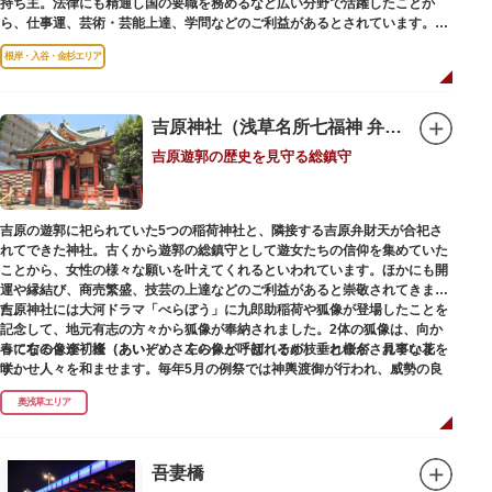
持ち主。法律にも精通し国の要職を務めるなど広い分野で活躍したことか
をもった店舗が集結しています。
ら、仕事運、芸術・芸能上達、学問などのご利益があるとされています。
根岸・入谷・金杉エリア
境内には、国の重要有形民俗文化財であるミニチュアの富士山「富士塚」
や、日本三大に数えられる「庚申塚」、昭和を代表する囲碁棋士・藤沢秀行
氏の功績を顕彰した記念碑など見どころも多数。月毎に趣向を凝らした御朱
印は、うっとりするほど美しいデザインで人気を博しています。
吉原神社（浅草名所七福神 弁財天）
吉原遊郭の歴史を見守る総鎮守
江戸後期には、学問の神様である菅原道真公も回向院より遷され、境内にあ
る末社を含めて15柱もの神様が祀られています。俳優の渥美清が願をかけた
神社としても知られ、映画「男はつらいよ」で寅さんが首にかけているお守
りは、ここ小野照崎神社のものです。
吉原の遊郭に祀られていた5つの稲荷神社と、隣接する吉原弁財天が合祀さ
れてできた神社。古くから遊郭の総鎮守として遊女たちの信仰を集めていた
ことから、女性の様々な願いを叶えてくれるといわれています。ほかにも開
運や縁結び、商売繁盛、技芸の上達などのご利益があると崇敬されてきまし
た。
吉原神社には大河ドラマ「べらぼう」に九郎助稲荷や狐像が登場したことを
記念して、地元有志の方々から狐像が奉納されました。2体の狐像は、向か
春になると逢初桜（あいぞめさくら）と呼ばれるが枝垂れ桜が、見事な花を
って右の像が「逢（あい）」、左の像が「初（そめ）」と命名されていま
咲かせ人々を和ませます。毎年5月の例祭では神輿渡御が行われ、威勢の良
す。
い掛け声とともに各町は活気にあふれます。
奥浅草エリア
吉原弁財天は浅草名所七福神の一社・弁財天にあたり、七福神に関する授与
も年間を通して行われています。
吾妻橋