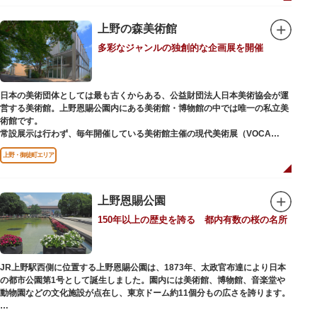
「旧寛永寺五重塔」や藤堂高虎が建て1878（明治11）年に再建された
「閑々亭」などの歴史的建造物も見どころです。
上野の森美術館
一方「西園」は、蓮の名所としても知られる風光明媚な「不忍池」のほとり
多彩なジャンルの独創的な企画展を開催
に位置する区域。キリンやサイなどの人気動物をはじめ、アイアイや“動か
ない鳥”として話題のハシビロコウなどユニークな種も見られます。
子ども動物園「すてっぷ」では、小動物を間近で観察することを通じて、命
の大切さや生きものの魅力が学べる体験プログラムが実施されています。
日本の美術団体としては最も古くからある、公益財団法人日本美術協会が運
営する美術館。上野恩賜公園内にある美術館・博物館の中では唯一の私立美
歩き疲れたり、お腹が空いてきたら、園内にいくつかあるフードショップで
術館です。
休憩しましょう。それぞれのお店で、動物たちをモチーフにした可愛いフー
常設展示は行わず、毎年開催している美術館主催の現代美術展（VOCA
ドやスイーツが食べられます。オリジナルグッズを取り扱うギフトショップ
展）、公募展（上野の森美術館大賞展、日本の自然を描く展）のほか、マン
も必見です。
上野・御徒町エリア
ガから書展にいたるまで定期的に多彩なジャンルの独創的な企画展を開催し
ています。
別館の1階には、小企画展などの開催もできる上野の森美術館ギャラリー、
上野恩賜公園
そして、3階には上野の森アートスクールが設置され、初心者から熟練者を
150年以上の歴史を誇る 都内有数の桜の名所
対象とした油彩・アクリル、水彩、日本画のクラスや、週末に受講できる単
発講座などを開催しています。
JR上野駅西側に位置する上野恩賜公園は、1873年、太政官布達により日本
の都市公園第1号として誕生しました。園内には美術館、博物館、音楽堂や
動物園などの文化施設が点在し、東京ドーム約11個分もの広さを誇ります。