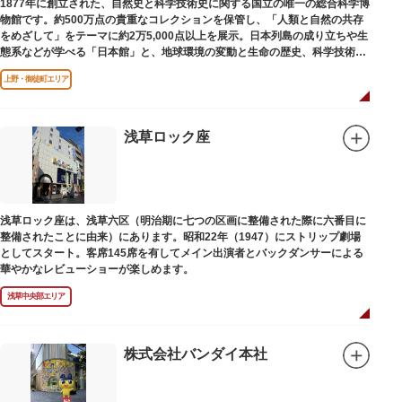
1877年に創立された、自然史と科学技術史に関する国立の唯一の総合科学博
物館です。約500万点の貴重なコレクションを保管し、「人類と自然の共存
をめざして」をテーマに約2万5,000点以上を展示。日本列島の成り立ちや生
態系などが学べる「日本館」と、地球環境の変動と生命の歴史、科学技術の
進歩などが学べる「地球館」の2つの常設展示をメインに、特別展・企画展
上野・御徒町エリア
などから構成されています。
2005年「愛・地球博」の長久手日本館で人気を博した「地球の部屋」を移設
した、「シアター36○」も見どころのひとつ。直径12.8m（実際の地球の
100万分の1の大きさ）のドームの内側すべてがスクリーンになっている世界
浅草ロック座
初のシアターで、月ごとに変わるオリジナル映像を上映しています。
楽しみながら学習できるイベント企画や、恐竜をはじめとした様々な実物標
本、子ども向けのコーナーもあり、お子様連れでも楽しめる博物館です。
また、国立科学博物館では、日本およびアジアにおける科学系博物館の中核
浅草ロック座は、浅草六区（明治期に七つの区画に整備された際に六番目に
施設として、調査研究、標本資料の収集・保管・活用、展示・学習支援を推
整備されたことに由来）にあります。昭和22年（1947）にストリップ劇場
進。これらの活動を上野の本館、白金台の附属自然教育園、茨城県つくば市
としてスタート。客席145席を有してメイン出演者とバックダンサーによる
の実験植物園や筑波研究施設（非公開）で展開しています。
華やかなレビューショーが楽しめます。
浅草中央部エリア
株式会社バンダイ本社