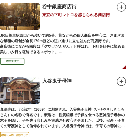
川沿いには「隅田川テラス」と呼ばれる遊歩道も整備されています。心地よ
谷中銀座商店街
い風に吹かれながら、緑化が施された遊歩道で散歩やジョギングを楽しんだ
東京の下町レトロを感じられる商店街
後は、オープンカフェでほっと一息つくのもおすすめです。
隅田川にかかる橋々も、それぞれ特徴的な形をしていて見応えは抜群。せっ
かくなら水上バスに乗船して、優雅に観察してみてはいかがでしょうか。
JR日暮里駅西口から歩いて約5分。昔ながらの個人商店を中心に、さまざま
な業種の店舗が全長170mほどの短い通りに立ち並んだ商店街です。
商店街につながる階段は「夕やけだんだん」と呼ばれ、下町を紅色に染める
美しい夕日を堪能できるスポット。
谷中エリア
谷中銀座商店街は1945年頃に自然発生的に生まれ、現在の近隣型商店街へと
発展。昭和の懐かしい商店街の景観を見ることができます。東京の下町レト
ロを感じられるスポットとして、近隣住民だけではなく、国内外から多くの
観光客が訪れ、買い物や散策を楽しんでいます。
入谷鬼子母神
真源寺は、万治2年（1659）に創建され、入谷鬼子母神（いりやきしきしも
じん）の名称で有名です。釈迦は、性質凶暴で子供を食べる悪神鬼子母神の
末子を隠し、子を失う悲しみを実感させ改心させました。以後、安産・子育
ての守護神として信仰されています。入谷鬼子母神では、子育ての善神にな
った由来からツノのない「おに」の文字を使っています。
根岸・入谷・金杉エリア