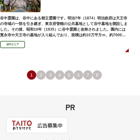
谷中霊園は、谷中にある都立霊園です。明治7年（1874）明治政府は天王寺
の寺域の一部を引き継ぎ、東京府管轄の公共墓地として谷中墓地を開設しま
した。その後、昭和10年（1935）に谷中霊園と改称されました。園内には
寛永寺や天王寺の墓地が入り組んでおり、面積は約10万平方ｍ、約7000基
の墓が並んでいます。園内を通る「さくら通り」は桜の名所となっていま
谷中エリア
す。
1
2
3
4
5
6
7
8
PR