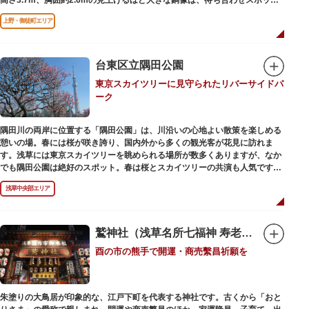
やフォトスポットとして親しまれています。彫刻家、高村光雲によって作ら
上野・御徒町エリア
れた像は、愛犬のツンと一緒にうさぎ狩りに出かけているところだそう。
上野公園にお立ち寄りの際は、ぜひ「上野の西郷さん」と写真撮影を楽しん
ではいかがでしょうか。
台東区立隅田公園
東京スカイツリーに見守られたリバーサイドパ
ーク
隅田川の両岸に位置する「隅田公園」は、川沿いの心地よい散策を楽しめる
憩いの場。春には桜が咲き誇り、国内外から多くの観光客が花見に訪れま
す。浅草には東京スカイツリーを眺められる場所が数多くありますが、なか
でも隅田公園は絶好のスポット。春は桜とスカイツリーの共演も人気です。
川沿いにある「隅田公園オープンカフェ」は、店舗の一部を屋外にした開放
浅草中央部エリア
的なカフェ・レストラン。綺麗な景色を眺めながら、コーヒー片手にのんび
りと過ごしても良いですね。また、クジラの滑り台が目印の「遊具広場」は
ブランコやアスレチックなどの遊具が設置された広場。子どもも思いっきり
身体を動かせます。
鷲神社（浅草名所七福神 寿老人）
酉の市の熊手で開運・商売繫昌祈願を
隅田川橋梁に設置された全長約160mの「すみだリバーウォーク」は、東京
スカイツリーまでの最短距離ルートのひとつ。歩道橋の途中にあるガラス床
から隅田川を見下ろしたり、すぐ横を走る電車の迫力を楽しんだり、隅田川
散策にいかがでしょうか。
朱塗りの大鳥居が印象的な、江戸下町を代表する神社です。古くから「おと