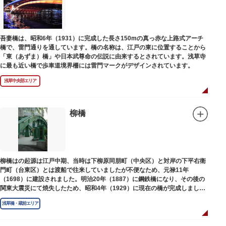
吾妻橋は、昭和6年（1931）に完成した長さ150mの真っ赤な上路式アーチ
橋で、雷門通りを通しています。橋の名称は、江戸の東に位置することから
「東（あずま）橋」や日本武尊命の伝説に由来するとされています。浅草寺
に最も近い橋で歩車道境界柵には雷門マークがデザインされています。
浅草中央部エリア
柳橋
柳橋はの起源は江戸中期、当時は下柳原同朋町（中央区）と対岸の下平右衛
門町（台東区）とは渡船で往来していましたが不便なため、元禄11年
（1698）に建設されました。明治20年（1887）に鋼鉄橋になり、その後の
関東大震災にて焼失したため、昭和4年（1929）に現在の橋が完成しまし
た。
浅草橋・蔵前エリア