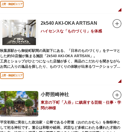
ソメイヨシノやヤマザクラなど約1,200本の桜が植えられた園内は、桜の名
上野・御徒町エリア
所としても有名。シーズンにはライトアップされた夜桜が一層風情を添え、
例年延べ330万人近い人出となります。不忍池（しのばずのいけ）は江戸時
代より浮世絵に描かれたほどのハスの名所。たくさんの鴨や渡り鳥が訪れる
ので、バードウォッチングを楽しむ人の姿も見られるスポットです。
2k540 AKI-OKA ARTISAN
ハイセンスな「ものづくり」を体感
美術館や博物館で国内外の芸術作品や文化・自然科学に触れたり、歴史の薫
りを感じながら史跡巡りを楽しんではいかがでしょうか。1日では見てまわ
りきれないほどの魅力にあふれた公園です。
秋葉原駅から御徒町駅間の高架下にある、「日本のものづくり」をテーマと
した約50店舗が集まる施設「2k540 AKI-OKA ARTISAN」。
工房とショップがひとつになった店舗が多く、商品のこだわりを聞きながら
お気に入りの逸品を探したり、ものづくりの体験が出来るワークショップに
参加して自分だけのオリジナル商品を作ったり、クリエイターと直接コミュ
上野・御徒町エリア
ニケーションをとりながらのショッピングが楽しめます。飲食店もあるので
ランチやカフェ利用もおすすめ。
ここでしか買えない商品や一点物を扱うブランドなど、大量生産の製品には
ないぬくもりと、新しいデザインの商品に出会うことができます。
小野照崎神社
東京の下町「入谷」に鎮座する芸能・仕事・学
名前の由来は、東京駅から2k540m付近にあることから「2k540」、秋葉原
問の神様
駅（AKIHABARA）と御徒町駅（OKACHIMACHI）の間にあるという造語
「AKI-OKA」、フランス語で「職人」を意味する「ARTISAN」を組み合わ
せたもの。
平安初期に実在した政治家・公卿である小野篁（おのたかむら）を御祭神と
施設周辺は、江戸の文化を伝える伝統工芸職人の街だったという背景もあ
して祀る神社です。篁公は和歌や絵画、武芸など多岐にわたる優れた才能の
り、現在もジュエリーや皮製品を扱うお店が多く、高いセンスとクオリティ