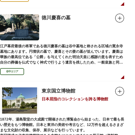
徳川慶喜の墓
江戸幕府最後の将軍である徳川慶喜の墓は谷中墓地と称される区域の寛永寺
墓地にあります。円墳状の墓で、慶喜とその妻の墓が並んでいます。慶喜は
華族の最高位である「公爵」を与えてくれた明治天皇に感謝の意を表すため
自分の葬儀を仏式でなく神式で行うよう遺言を残したため、一般皇族と同じ
ような円墳が建てられました。
谷中エリア
東京国立博物館
日本屈指のコレクションを誇る博物館
1872年、湯島聖堂の大成殿で開催された博覧会から始まった、日本で最も長
い歴史をもつ博物館。日本と東洋の美術や考古など、12万件を超えるさまざ
まな文化財の収集、保存、展示などを行っています。