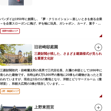
バンダイは1950年に創業し、「夢・クリエイション～楽しいときを創る企業
～を企業スローガンに掲げ、IPを軸に玩具、ガシャポン、カード、菓子・食
品・食玩、アパレル、日用雑貨など、お客さまの身近で楽しんでいただける
浅草中央部エリア
エンターテインメントをお届けしています。
旧岩崎邸庭園
三菱財閥が残した、さまざま建築様式が見られ
る重要文化財
三菱財閥初代・岩崎彌太郎の長男で三代目社長、久彌の本邸として1896年に
造られた建物です。当時は約1万5,000坪の敷地に20棟もの建物があったと言
われていますが、現在は3分の1の敷地となり、洋館とビリヤードルーム（撞
球室）、和館大広間の3棟が現存しています。
上野・御徒町エリア
【洋館】
鹿鳴館の建築家として知られるジョサイア・コンドルによって設計された西
洋木造建築の洋館で、館内の随所に見事なジャコビアン様式の装飾が施され
ています。
上野東照宮