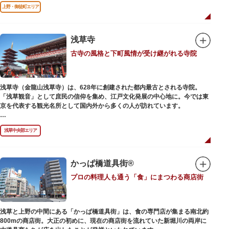
前のみ開花するので、シーズン中は多くの観光客が朝早くから池を訪れま
上野・御徒町エリア
す。綺麗な蓮の花を近くから観察できるデッキを散歩しながら朝の不忍池を
楽しむのがおすすめです。
「ボート池」ではスワンボートやオール式のボートのレンタルが可能。水上
から池を眺めれば、新しい発見ができるかもしれません。また、「鵜の池」
浅草寺
にはマガモ・オナガガモなどたくさんの鴨や渡り鳥が訪れます。大都会の中
古寺の風格と下町風情が受け継がれる寺院
でバードウォッチングができる珍しいスポットです。
ファミリーで、カップルで、または一人でゆったりと、思い思いの時間をお
過ごしください。
浅草寺（金龍山浅草寺）は、628年に創建された都内最古とされる寺院。
「浅草観音」として庶民の信仰を集め、江戸文化発展の中心地に。今では東
京を代表する観光名所として国内外から多くの人が訪れています。
浅草の象徴とも言える「雷門（風雷神門）」は、高さ3.9mの大提灯と風神雷
浅草中央部エリア
神像が安置された浅草寺の総門。本堂前には2体の仁王尊像が並ぶ山門「宝
蔵門」が建ち、参拝客を堂々と迎えてくれます。本堂前には、邪気を払うご
利益があるといわれる常香炉（じょうこうろ）が鎮座。参拝前に煙を浴びて
身を清めましょう。「観音堂」とも呼ばれる本堂にはご本尊の聖観世音菩薩
かっぱ橋道具街®
が祀られており、毎日定時に法要が執り行われています。
プロの料理人も通う「食」にまつわる商店街
境内の歴史ある建造物も必見です。ひと際目立つ五重塔、国指定重要文化財
の二天門、浅草名所七福神のひとつ・大黒天が祀られた影向堂（ようごうど
う）など、悠久の時に思いを馳せて見学をお楽しみください。
浅草と上野の中間にある「かっぱ橋道具街」は、食の専門店が集まる南北約
日没後はライトアップされ、朱塗りの建物がより一層鮮やかに浮かび上がり
800mの商店街。大正の初めに、現在の商店街を流れていた新堀川の両岸に
ます。昼間は約90店舗が軒を連ねる仲見世のお店も閉まり、シャッターに描