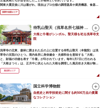
古道具商たちが店を出したことが発祥といわれています。
かれた「浅草絵巻」を楽しめるのも夜の醍醐味。撮影スポットやデートスポ
関東大震災後に川は塞がれ、現在はプロ仕様の調理器具や厨房機器、食器、
ットにもおすすめです。昼間と比べて人が少なくゆっくり巡れるので、足を
包材、調理衣装など「食」にまつわる約170軒の専門店が集まる個性的な専
運んでみてはいかがでしょうか。
浅草中央部エリア
門商店街として賑わいを見せています。もちろん、ほとんどのお店が小売に
も対応。家庭の調理用具を購入したい人や観光客にもおすすめです。食品サ
ンプル作り体験ができるお店もありますよ。
待乳山聖天（浅草名所七福神 毘沙門天）
毎年、道具の日である10月9日前後に開催される「かっぱ橋道具まつり」で
大根と巾着がシンボル。聖天様を祀る浅草寺支
は、各店舗がおすすめ商品や掘り出しものを販売。また、年ごとに異なる
院
様々な催しものも行われます。
浅草寺の北東、森林に囲まれた丘の上に位置する待乳山聖天（本龍院）は浅
草寺の支院のひとつ。境内各所に身体健全・夫婦和合を意味する「大根」
と、財福の功徳を表す「巾着」が印されています。毎年1月7日に行われる
「大根まつり」は、正月中に供えられた大根を調理した風呂吹き大根が御神
酒とともに参拝者に振る舞われるイベント。聖天様のお下がりの大根をいた
奥浅草エリア
だくことで、心身健康のご利益があるそうです。
毎朝本堂で執り行われている「浴油祈祷（よくゆきとう）」は、聖天様を供
養する最高の祈祷法。心願成就の力があると考えられており、依頼すると7
国立科学博物館
日間毎朝祈祷していただけます。また、浅草名所七福神のひとつとしても知
自然史と科学技術史に関する約500万点の貴重
られ、毘沙門天が祀られています。
なコレクション