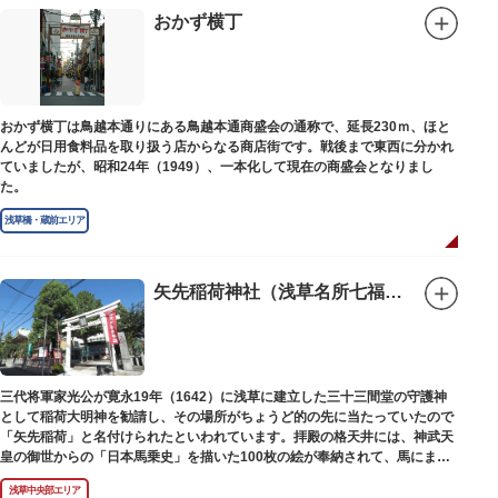
おかず横丁
おかず横丁は鳥越本通りにある鳥越本通商盛会の通称で、延長230ｍ、ほと
んどが日用食料品を取り扱う店からなる商店街です。戦後まで東西に分かれ
ていましたが、昭和24年（1949）、一本化して現在の商盛会となりまし
た。
浅草橋・蔵前エリア
矢先稲荷神社（浅草名所七福神 福禄寿）
三代将軍家光公が寛永19年（1642）に浅草に建立した三十三間堂の守護神
として稲荷大明神を勧請し、その場所がちょうど的の先に当たっていたので
「矢先稲荷」と名付けられたといわれています。拝殿の格天井には、神武天
皇の御世からの「日本馬乗史」を描いた100枚の絵が奉納されて、馬にまつ
わる歴史が一目瞭然に理解できます。
浅草中央部エリア