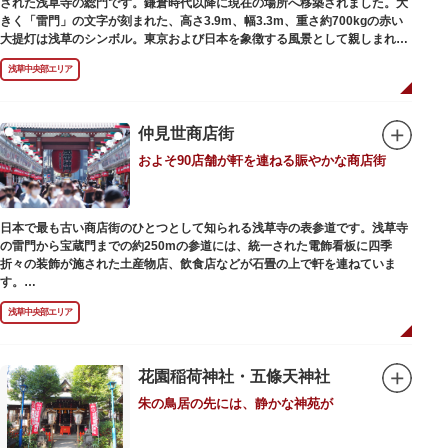
された浅草寺の総門です。鎌倉時代以降に現在の場所へ移築されました。大
最澄が自ら彫ったと伝えられる秘仏です。徳川歴代将軍の祈祷寺と菩提寺を
きく「雷門」の文字が刻まれた、高さ3.9m、幅3.3m、重さ約700kgの赤い
兼ね、御霊廟には6名の将軍が埋葬されています。
大提灯は浅草のシンボル。東京および日本を象徴する風景として親しまれ、
フォトスポットとしても国内外の観光客を魅了し続けています。
浅草中央部エリア
提灯の底部に施された見事な龍の彫刻や、門の北側（風神雷神の背後）に安
置されている浅草寺の護法善神「天龍像」と「金龍像」も見どころ。正式名
称の「風雷神門」は、門の左右に立つ2体の彫像、風神像と雷神像に由来し
ます。日没から23時頃までは雷門や浅草寺がライトアップされ、昼間とは違
仲見世商店街
った荘厳な雰囲気に包まれます。
およそ90店舗が軒を連ねる賑やかな商店街
何度も焼失と再建を繰り返し、現在の雷門は1960年に松下電器産業（現パナ
ソニック）の松下幸之助氏の寄進により再建されたものです。
日本で最も古い商店街のひとつとして知られる浅草寺の表参道です。浅草寺
の雷門から宝蔵門までの約250mの参道には、統一された電飾看板に四季
折々の装飾が施された土産物店、飲食店などが石畳の上で軒を連ねていま
す。
人形焼や手焼きせんべいをはじめ、団子や揚げまんじゅう、雷おこしなどの
浅草中央部エリア
銘菓、和傘や扇子など伝統工芸品も並び、歩いているだけで浅草らしさを感
じる場所です。江戸文化を感じる粋な商品の数々は、海外からの観光客にも
人気。商品が作られる様子がわかる実演販売の店もあり、焼き立て、作り立
ての味を堪能できるのも魅力。下町っ子の威勢の良い売り声が飛び交うな
花園稲荷神社・五條天神社
か、お気に入りのお土産探しをお楽しみください。
朱の鳥居の先には、静かな神苑が