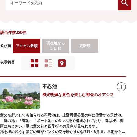
該当件数320件
現在地から
並び順
アクセス数順
更新順
近い順
表示切替
不忍池
風光明媚な景色を楽しむ都会のオアシス
蓮の名所としても知られる不忍池は、上野恩賜公園の中に位置する天然池。
「鵜の池」「蓮池」「ボート池」の3つの池で構成されており、春は桜、梅
雨はあじさい、夏は蓮の花と四季折々の景色が見られます。
池を埋め尽くすほどの蓮がピンクの花を咲かすのは7月～8月頃。早朝から午