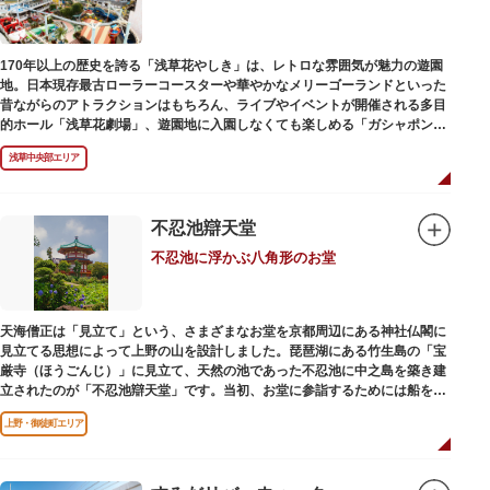
当時、JR上野駅のすぐ南に発生した闇市は、飴を販売する屋台があったこと
から「アメヤ横丁（飴屋通り）」と呼ばれるように。反対側のJR御徒町付近
170年以上の歴史を誇る「浅草花やしき」は、レトロな雰囲気が魅力の遊園
には、アメリカ進駐軍の放出物資を販売する店ができたので「アメリカ横丁
地。日本現存最古ローラーコースターや華やかなメリーゴーランドといった
（アメリカ通り）」と呼ばれるようになりました。この2つのエリアが統合
昔ながらのアトラクションはもちろん、ライブやイベントが開催される多目
され、今の「アメ横」になったと言われています。
的ホール「浅草花劇場」、遊園地に入園しなくても楽しめる「ガシャポンの
デパート浅草花やしき店」も併設され、さまざまな娯楽を楽しめる浅草の
浅草中央部エリア
「遊びの場」として親しまれています。
浅草花やしきは、江戸時代末期の1853年に造園師・森田六三郎により、牡丹
と菊細工を主とした花園（かえん）として誕生しました。明治時代に入ると
不忍池辯天堂
遊戯施設が置かれ、珍鳥や猛獣、見世物の展示などでも評判に。全国有数の
不忍池に浮かぶ八角形のお堂
動物園としても知られるようになりました。戦後は遊園地として再開し、温
かさと懐かしさを併せ持つレトロなアトラクションや雰囲気で人気のスポッ
トとなっています。幼児（0歳～4歳）は入園とのりもの料が無料で、年齢や
身長制限の無いアトラクションもあり、子どもの遊園地デビューにもぴった
天海僧正は「見立て」という、さまざまなお堂を京都周辺にある神社仏閣に
りです。
見立てる思想によって上野の山を設計しました。琵琶湖にある竹生島の「宝
厳寺（ほうごんじ）」に見立て、天然の池であった不忍池に中之島を築き建
立されたのが「不忍池辯天堂」です。当初、お堂に参詣するためには船を使
用していましたが、参詣者が増えたことから橋がかけられました。不忍池の
上野・御徒町エリア
どこからでも参拝できるように、八角形の建物になったと言われ、7月から8
月にかけては、不忍池の蓮が咲き、極楽浄土を連想させる光景が広がりま
す。