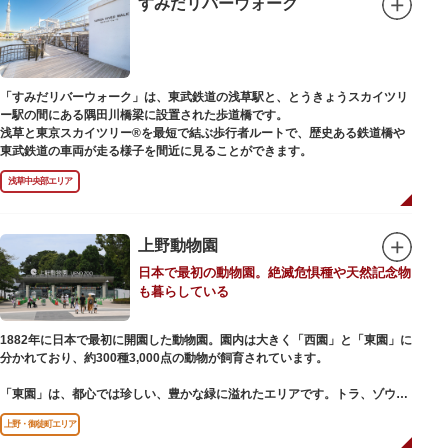
すみだリバーウォーク
ご本尊である辯才天は、音楽と芸能の守り神として広く信仰され、
「辯”財”天」とも書くことから、金運上昇といったご利益もあると言われて
います。辯才天は琵琶を持った姿で知られていますが、不忍池辯天堂の辯才
天は、8本の腕に煩悩を破壊する武器をお持ちになっている「八臂辯才天
（はっぴべんざいてん）」。9月に行われる「巳成金（みなるかね）大祭」
「すみだリバーウォーク」は、東武鉄道の浅草駅と、とうきょうスカイツリ
で目にすることができます。
ー駅の間にある隅田川橋梁に設置された歩道橋です。
不忍池辯天堂には、豊臣秀吉公が大切にしていたという伝説のある、谷中七
浅草と東京スカイツリー®を最短で結ぶ歩行者ルートで、歴史ある鉄道橋や
福神とは別の「大黒天」も祀られています。
東武鉄道の車両が走る様子を間近に見ることができます。
浅草中央部エリア
上野動物園
日本で最初の動物園。絶滅危惧種や天然記念物
も暮らしている
1882年に日本で最初に開園した動物園。園内は大きく「西園」と「東園」に
分かれており、約300種3,000点の動物が飼育されています。
「東園」は、都心では珍しい、豊かな緑に溢れたエリアです。トラ、ゾウな
どが住む森エリアや、ホッキョクグマやアザラシが住む海エリアでは、水浴
上野・御徒町エリア
びなど迫力あるシーンが目撃できることもあります。国指定重要文化財の