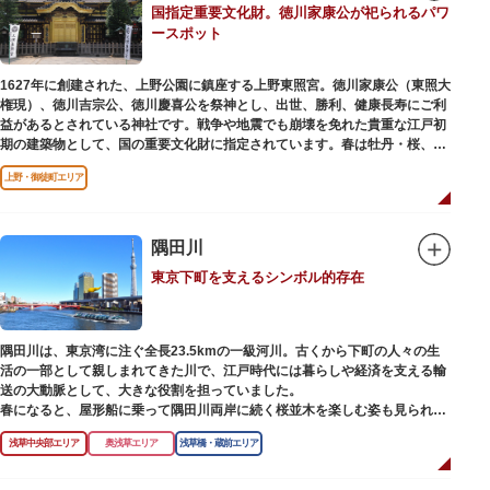
国指定重要文化財。徳川家康公が祀られるパワ
【撞球室】
ースポット
当時の日本では非常に珍しいスイスの山小屋風の撞球室（ビリヤード場）
で、洋館から地下道でつながっています。通常は非公開ですが、毎月15日
（10月のみ10/16）に先着順で限定公開されています。
1627年に創建された、上野公園に鎮座する上野東照宮。徳川家康公（東照大
権現）、徳川吉宗公、徳川慶喜公を祭神とし、出世、勝利、健康長寿にご利
【和館大広間】
益があるとされている神社です。戦争や地震でも崩壊を免れた貴重な江戸初
洋館に併置された名棟 梁大河喜十郎の手によるものと伝えられている書院造
期の建築物として、国の重要文化財に指定されています。春は牡丹・桜、秋
りの和館で、当時は550坪に及ぶ洋館を遥かにしのぐ規模でしたが、現在は
は紅葉やダリア展、お正月は初詣や冬ぼたん鑑賞の地として、年間を通して
冠婚葬祭などに使われていた大広間の1棟だけが残っています。
上野・御徒町エリア
国内外からの参拝者で賑わうスポットです。
一度にさまざま建築様式が見られるとあって見ごたえ抜群。大名庭園の形式
贅沢に金箔が使われた豪華絢爛な金色殿（社殿）などの建造物は、三代将
を一部踏襲している広大な庭は、建築様式同様に和洋併置式とされ、「芝
軍・徳川家光公が、日光東照宮までお参りに行けない江戸の人々のために建
隅田川
庭」をもつ近代庭園の初期の形を残しています。江戸時代の石碑や手水鉢、
てられたそう。社殿内部は文化財保護のため通常は非公開ですが、特別公開
庭石などが見られ、煉瓦塀を含めた敷地全体が重要文化財に指定されていま
東京下町を支えるシンボル的存在
が実施されることもあるので、拝観を申し込んでみてはいかがでしょうか。
す。
授与所では、期間・数量限定のお守りや御朱印も授与されているので要チェ
ック。手塚治虫のユニコのお守りなど愛らしいものがありますよ。
隅田川は、東京湾に注ぐ全長23.5kmの一級河川。古くから下町の人々の生
活の一部として親しまれてきた川で、江戸時代には暮らしや経済を支える輸
送の大動脈として、大きな役割を担っていました。
春になると、屋形船に乗って隅田川両岸に続く桜並木を楽しむ姿も見られ、
東京スカイツリーとのコラボレーションも、まさに絵になる光景です。ま
浅草中央部エリア
奥浅草エリア
浅草橋・蔵前エリア
た、毎年7月の最終土曜日に開催される「隅田川花火大会」は、東京の夏の
風物詩になっており、こちらも多くの見物客でにぎわいます。