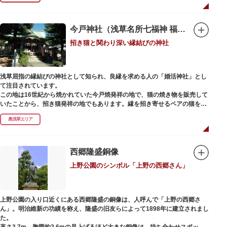
今戸神社（浅草名所七福神 福禄寿）
招き猫と関わり深い縁結びの神社
浅草屈指の縁結びの神社として知られ、良縁を求める人の「婚活神社」とし
て注目されています。
この地は16世紀から焼かれていた今戸焼発祥の地で、猫の焼き物を販売して
いたことから、招き猫発祥の地でもあります。縁を招き寄せるペアの猫をモ
チーフにした絵馬や御朱印帳も人気です。
奥浅草エリア
1063（康平6）年、時の奥羽鎮守府源頼朝・義家父子が祈願し鎌倉の鶴ヶ丘
と浅草今戸とに京都の石清水八幡を勧請して創建されました。境内には、幕
末に活躍した新選組沖田総司の終焉の地の碑も佇んでいます。また、浅草名
西郷隆盛銅像
所七福神の福禄寿が祀られており、七福神詣りの参拝客でも賑わうスポット
上野公園のシンボル「上野の西郷さん」
です。
上野公園の入り口近くにある西郷隆盛の銅像は、人呼んで「上野の西郷さ
ん」。明治維新の功績を称え、隆盛の旧友らによって1898年に建立されまし
た。
高さ3.7m、胸囲約2.6mの見上げるほど大きな銅像は、待ち合わせスポット