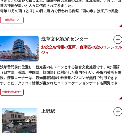
りさま」の愛称で親しまれ、開運や商売繁昌のほか、家運隆昌、子育て、出
世の神徳が深いと人々に信仰されてきました。
毎年11月の酉（とり）の日に境内で行われる例祭「酉の市」は江戸の風物詩
として有名。福をかきこむと言われる熊手をはじめ八ツ頭芋、お多福の面な
奥浅草エリア
ど、色とりどりの縁起物を買い求める人たちで賑わいます。樋口一葉の代表
作『たけくらべ』や他の文学作品にもこの酉の市が数多く登場することか
ら、いかに地域に根付いた催し物だったかが伺い知れます。
浅草文化観光センター
なでる場所によって異なるご利益を授かるといわれる「なでおかめ」も人
お役立ち情報の宝庫、台東区の旅のコンシェル
気。ふっくらとした優しい顔立ちのおかめは「お多福」とも言われ、福が多
ジュ
く幸せを招く女性の象徴という事から長年親しまれる縁起物です。
ご祭神としては天日鷲命（あめのひわしのみこと）と日本武尊（やまとたけ
浅草雷門前に位置し、観光案内をメインとする複合文化施設です。4か国語
るのみこと）の他、浅草名所七福神のひとつとしても知られ、寿老人が祀ら
（日本語、英語、中国語、韓国語）に対応した案内を行い、外貨両替所も併
れています。
設。情報コーナーは、観光情報雑誌や検索用パソコンが無料で利用できま
す。また、クチコミ情報が書かれたコミュニケーションボードも閲覧できる
ので、とっておきの旅のヒントを得られるかも。多目的スペースでは、映像
浅草中央部エリア
を活用し台東区のみどころやイベント、歴史、文化を紹介。通常、イスが配
備されているので休憩場所としても利用できます。
ここを訪れたなら、8階の展望テラスも必見です。雷門から浅草寺へと続く
仲見世や、隅田川や東京スカイツリーも一望できるビュースポットとなって
上野駅
います。
浅草の街並みに溶け込む平屋を重ねたようなおしゃれな外観は、日本を代表
する建築家・隈研吾氏によるデザイン。木の温もりあふれる空間は、初めて