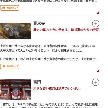
帝冠様式の代表的建築物である本館をはじめとする6つの展示館（資料館）
からなり、89件の国宝を所蔵。常に貴重な文化財を公開し、講座や講演会、
上野・御徒町エリア
ワークショップなどを実施しています。国宝や重要文化財などの名品をたど
りながら、真の美術史を堪能し価値あるひと時を過ごしてみてはいかがでし
ょうか。
寛永寺
吹き抜けのエントランスに大理石の大階段がある本館では、壁時計やステン
歴史の重みを今に伝える、徳川家ゆかりの寺院
ドグラスなど格調高い内部装飾にも注目してみてください。初めて来館する
方や時間が限られている方などに向け提案されたコース（日本美術入門／た
てものめぐり／仏像大好き）を参考にめぐるのも良いでしょう。
上野公園一帯に広がる寛永寺は、天台宗の関東総本山。1625（寛永2）年、
敷地内にはレストランやミュージアムショップのほか緑豊かな庭園も。季節
天海大僧正（てんかいだいそうじょう）により創建されました。
ごとの彩りを感じながらゆったりと散策するのもおすすめです。
江戸時代には、現在の上野公園一帯が寛永寺の境内でしたが、上野戦争でそ
の多くを焼失。現在は根本中堂をはじめ開山堂（両大師）、不忍池辯天堂、
上野・御徒町エリア
上野大仏（パゴダ）、輪王殿などの建造物が上野公園とその周辺に点在して
います。戦火を免れた輪王寺門跡御本坊表門、徳川将軍霊廟勅額門など重要
文化財も多く有し、歴史の重みを今に伝える寺院です。
清水観音堂の舞台前に復元された「月の松」は、浮世絵師歌川広重の「名所
雷門
江戸百景」にも描かれていることで有名。丸い形の松から不忍池辯天堂を見
大きな赤い提灯は浅草のシンボル
下ろす風流な景観は、絶好のフォトスポットとなっています。
東叡山（とうえいざん）という山号は、東の「比叡山延暦寺」を意味してお
り、比叡山や京都の有名寺院になぞらえて上野の山に数多くの堂舎が建立さ
「雷門」は、942年に平公雅（たいらのきんまさ）によって駒形付近に創建
れました。本尊は薬師瑠璃光如来（やくしるりこうにょらい）で、伝教大師