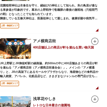
花園稲荷神社は衣食住を守り、縁結びの神社として知られ、朱の鳥居が連な
る東参道が印象的です。幕末の上野戦争で彰義隊の最後の激戦地（穴稲荷門
の戦）となったことでも知られています。
隣接している五條天神社は、医薬祖神として親しまれ、健康祈願や病気平癒
祈願の参拝者が多く、相殿には菅原道真公も祀られています。
上野・御徒町エリア
境内がつながっており、まるでひとつの神社かのように並んで鎮座していま
すが、それぞれ別々の由緒の独立した神社です。どちらの御朱印も五條天神
社の境内にある授与所で頒布されています。
アメ横商店街
参拝は6:00～17:00（御朱印の授与は9:00～17:00）
400店舗以上の商店が軒を連ねる買い物天国
JR上野駅とJR御徒町駅の線路脇、約500mの中に400店舗あまりの商店が軒
を連ねる「アメ横商店街（アメ横商店街連合会）」。メインの「アメ横通
り」と、JRの高架下にあるモールやプラザからなり、海産物などの食料品や
輸入雑貨、アパレル、化粧品店など、さまざまなジャンルの専門店が立ち並
んでいます。活気ある呼び込みが飛び交うなかで、店員さんとの会話も楽し
上野・御徒町エリア
みながら目玉商品や特価品を探せるのが魅力のひとつ。年末の叩き売りは風
物詩にもなっています。
アメ横のはじまりは、物資が底をついた第二次世界大戦後にできた闇市。多
浅草花やしき
くの闇市が的屋の仕切りであったのに対して、アメ横は満州からの復員兵が
レトロな日本最古の遊園地
共同体となり連合会を結成。出店を統制し、商店街が形成されました。