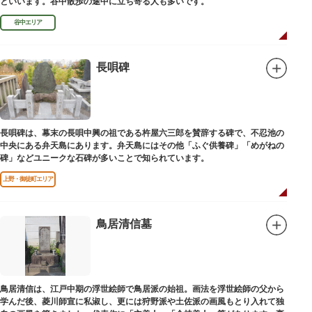
といいます。谷中散歩の途中に立ち寄る人も多いです。
谷中エリア
長唄碑
長唄碑は、幕末の長唄中興の祖である杵屋六三郎を賛辞する碑で、不忍池の
中央にある弁天島にあります。弁天島にはその他「ふぐ供養碑」「めがねの
碑」などユニークな石碑が多いことで知られています。
上野・御徒町エリア
鳥居清信墓
鳥居清信は、江戸中期の浮世絵師で鳥居派の始祖。画法を浮世絵師の父から
学んだ後、菱川師宣に私淑し、更には狩野派や土佐派の画風もとり入れて独