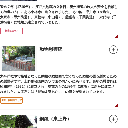
宝永７年（1710年）、江戸六地蔵の２番目に奥州街道の旅人の安全を祈願し
て街道の入口にある東禅寺に建立されました。その他、品川寺（東海道）、
太宗寺（甲州街道）、真性寺（中山道）、霊巌寺（千葉街道）、永代寺（千
葉街道）に地蔵が建立されていました。
奥浅草エリア
動物慰霊碑
太平洋戦争で犠牲となった動物や動物園で亡くなった動物の霊を慰めるため
の慰霊碑です。上野動物園内のゾウ園の向かいにあります。最初の慰霊碑は
昭和6年（1931）に建立され、現在のものは50年（1975）に新たに建立さ
れました。人工石には「動物よ安らかに」の碑文が刻まれています。
上野・御徒町エリア
銅鐘（東上野）