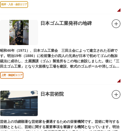
はめ込まれ、可愛い金魚が泳いでいます。
根岸・入谷・金杉エリア
日本ゴム工業発祥の地碑
昭和46年（1971）、日本ゴム工業会 三田土会によって建立された石碑で
す。明治19年（1886）に松前藩士の四人の兄弟が日本で初めてゴムの熱加
硫法に成功し、土屋護謨（ゴム）製造所をこの地に創設しました。後に「三
田土ゴム工業」となり大規模な工場を建設、軟式のゴムボールや消しゴムな
ど新しいゴム製品を次々に開発しました。
上野・御徒町エリア
日本芸術院
芸術上の功績顕著な芸術家を優遇するための栄誉機関です。芸術に寄与する
活動とともに、芸術に関する重要事項を審議する機関となっています。明治