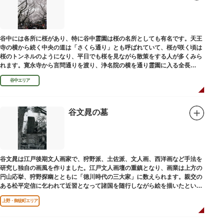
谷中には各所に桜があり、特に谷中霊園は桜の名所としても有名です。天王
寺の横から続く中央の道は「さくら通り」とも呼ばれていて、桜が咲く頃は
桜のトンネルのようになり、平日でも桜を見ながら散策をする人が多くみら
れます。寛永寺から言問通りを渡り、浄名院の横を通り霊園に入る全長
100mの桜並木や、霊園内に点在する大木なども見事です。
谷中エリア
谷文晁の墓
谷文晁は江戸後期文人画家で、狩野派、土佐派、文人画、西洋画など手法を
研究し独自の画風を作りました。江戸文人画壇の重鎮となり、画業は上方の
円山応挙、狩野探幽とともに「徳川時代の三大家」に数えられます。親交の
ある松平定信に乞われて近習となって諸国を随行しながら絵を描いたといわ
れています。お墓は源空寺（げんくうじ）にあります。
上野・御徒町エリア