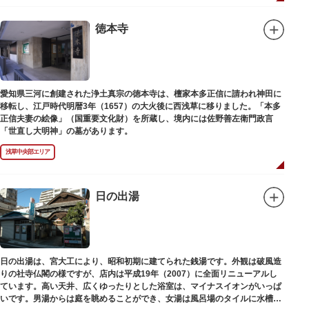
徳本寺
愛知県三河に創建された浄土真宗の徳本寺は、檀家本多正信に請われ神田に
移転し、江戸時代明暦3年（1657）の大火後に西浅草に移りました。「本多
正信夫妻の絵像」（国重要文化財）を所蔵し、境内には佐野善左衛門政言
「世直し大明神」の墓があります。
浅草中央部エリア
日の出湯
日の出湯は、宮大工により、昭和初期に建てられた銭湯です。外観は破風造
りの社寺仏閣の様ですが、店内は平成19年（2007）に全面リニューアルし
ています。高い天井、広くゆったりとした浴室は、マイナスイオンがいっぱ
いです。男湯からは庭を眺めることができ、女湯は風呂場のタイルに水槽が