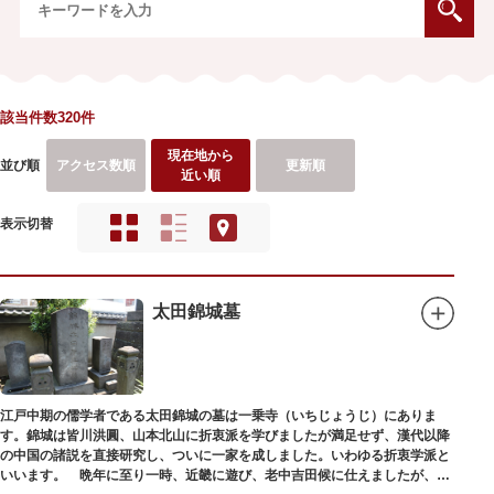
該当件数320件
現在地から
並び順
アクセス数順
更新順
近い順
表示切替
太田錦城墓
江戸中期の儒学者である太田錦城の墓は一乗寺（いちじょうじ）にありま
す。錦城は皆川洪圓、山本北山に折衷派を学びましたが満足せず、漢代以降
の中国の諸説を直接研究し、ついに一家を成しました。いわゆる折衷学派と
いいます。 晩年に至り一時、近畿に遊び、老中吉田候に仕えましたが、前