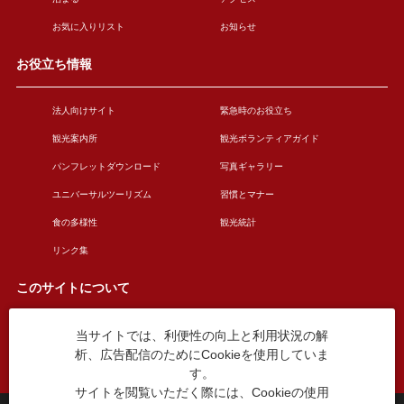
お気に入りリスト
お知らせ
お役立ち情報
法人向けサイト
緊急時のお役立ち
観光案内所
観光ボランティアガイド
パンフレットダウンロード
写真ギャラリー
ユニバーサルツーリズム
習慣とマナー
食の多様性
観光統計
リンク集
このサイトについて
当サイトでは、利便性の向上と利用状況の解
このサイトについて
広告掲載について
析、広告配信のためにCookieを使用していま
お問い合わせ
す。
サイトを閲覧いただく際には、Cookieの使用