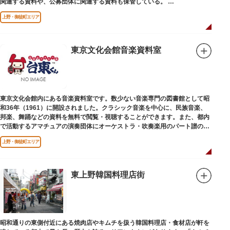
関連する資料や、公募団体に関連する資料も保管している。
（画像提供：東京都美術館）
上野・御徒町エリア
東京文化会館音楽資料室
東京文化会館内にある音楽資料室です。数少ない音楽専門の図書館として昭
和36年（1961）に開設されました。クラシック音楽を中心に、民族音楽、
邦楽、舞踊などの資料を無料で閲覧・視聴することができます。また、都内
で活動するアマチュアの演奏団体にオーケストラ・吹奏楽用のパート譜の館
外貸出も行っています。
上野・御徒町エリア
東上野韓国料理店街
昭和通りの東側付近にある焼肉店やキムチを扱う韓国料理店・食材店が軒を