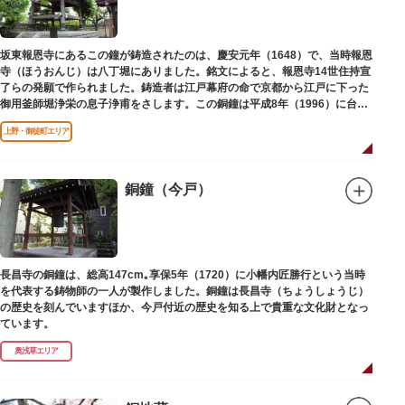
坂東報恩寺にあるこの鐘が鋳造されたのは、慶安元年（1648）で、当時報恩
寺（ほうおんじ）は八丁堀にありました。銘文によると、報恩寺14世住持宣
了らの発願で作られました。鋳造者は江戸幕府の命で京都から江戸に下った
御用釜師堀浄栄の息子浄甫をさします。この銅鐘は平成8年（1996）に台東
区有形文化財として登載されました。
上野・御徒町エリア
銅鐘（今戸）
長昌寺の銅鐘は、総高147cm｡享保5年（1720）に小幡内匠勝行という当時
を代表する鋳物師の一人が製作しました。銅鐘は長昌寺（ちょうしょうじ）
の歴史を刻んでいますほか、今戸付近の歴史を知る上で貴重な文化財となっ
ています。
奥浅草エリア