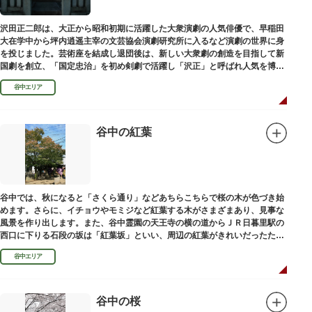
沢田正二郎は、大正から昭和初期に活躍した大衆演劇の人気俳優で、早稲田
大在学中から坪内逍遥主宰の文芸協会演劇研究所に入るなど演劇の世界に身
を投じました。芸術座を結成し退団後は、新しい大衆劇の創造を目指して新
国劇を創立、「国定忠治」を初め剣劇で活躍し「沢正」と呼ばれ人気を博し
ました。お墓は谷中霊園にあります。
谷中エリア
谷中の紅葉
谷中では、秋になると「さくら通り」などあちらこちらで桜の木が色づき始
めます。さらに、イチョウやモミジなど紅葉する木がさまざまあり、見事な
風景を作り出します。また、谷中霊園の天王寺の横の道からＪＲ日暮里駅の
西口に下りる石段の坂は「紅葉坂」といい、周辺の紅葉がきれいだったため
このように命名されたという説があります。
谷中エリア
谷中の桜