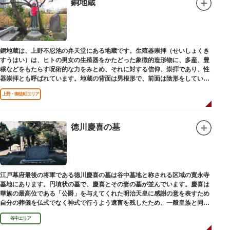
銅地蔵
銅地蔵は、上野不忍池の弁天堂にある地蔵です。生殖器崇拝（せいしょくき
すうはい）は、ヒトの男女の生殖器をかたどった象徴的造形物に、多産、豊
穣などをもたらす呪術的な力をみとめ、それに対する信仰、崇拝であり、性
器崇拝とも呼ばれています。地蔵の背面は男根形で、前面は陰形をしていま
す。
上野・御徒町エリア
徳川慶喜の墓
江戸幕府最後の将軍である徳川慶喜の墓は谷中墓地と称される区域の寛永寺
墓地にあります。円墳状の墓で、慶喜とその妻の墓が並んでいます。慶喜は
華族の最高位である「公爵」を与えてくれた明治天皇に感謝の意を表すため
自分の葬儀を仏式でなく神式で行うよう遺言を残したため、一般皇族と同じ
ような円墳が建てられました。
谷中エリア