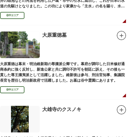
井の頭池などの河流を利用し江戸城・市中の引水に成功し、これが日本の水
道の先駆けとなりました。この功により家康から「主水」の名を賜り、水は
濁らざるを尊しとして「もんと」と読むようになったといわれます。
谷中エリア
大原重徳墓
大原重徳は幕末・明治維新期の尊攘派公卿です。幕府が調印した日米修好通
商条約に強く反対し、新進公家と共に調印不許可を朝廷に訴え、その後も一
貫した尊王攘夷派として活躍しました。維新後は参与、刑法官知事、集議院
長官を歴任し明治新政府で活躍しました。お墓は谷中霊園にあります。
谷中エリア
大雄寺のクスノキ