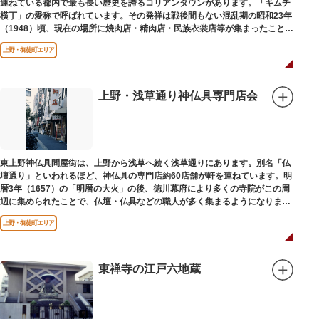
連ねている都内で最も長い歴史を誇るコリアンタウンがあります。「キムチ
横丁」の愛称で呼ばれています。その発祥は戦後間もない混乱期の昭和23年
（1948）頃、現在の場所に焼肉店・精肉店・民族衣裳店等が集まったことに
端を発しています。
上野・御徒町エリア
上野・浅草通り神仏具専門店会
東上野神仏具問屋街は、上野から浅草へ続く浅草通りにあります。別名「仏
壇通り」といわれるほど、神仏具の専門店約60店舗が軒を連ねています。明
暦3年（1657）の「明暦の大火」の後、徳川幕府により多くの寺院がこの周
辺に集められたことで、仏壇・仏具などの職人が多く集まるようになりまし
た。
上野・御徒町エリア
東禅寺の江戸六地蔵