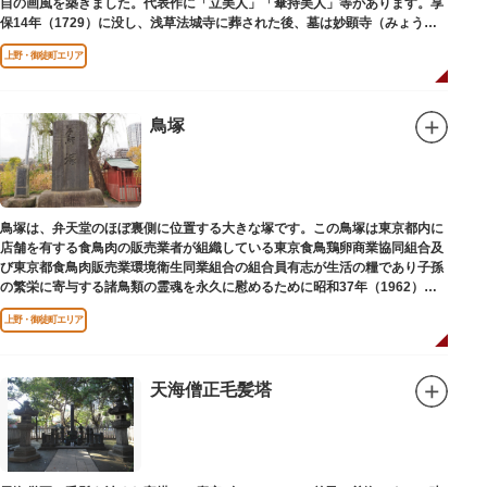
自の画風を築きました。代表作に「立美人」「傘持美人」等があります。享
保14年（1729）に没し、浅草法城寺に葬された後、墓は妙顕寺（みょうけ
んじ）に移されました。
上野・御徒町エリア
鳥塚
鳥塚は、弁天堂のほぼ裏側に位置する大きな塚です。この鳥塚は東京都内に
店舗を有する食鳥肉の販売業者が組織している東京食鳥鶏卵商業協同組合及
び東京都食鳥肉販売業環境衛生同業組合の組合員有志が生活の糧であり子孫
の繁栄に寄与する諸鳥類の霊魂を永久に慰めるために昭和37年（1962）に
建立されました。
上野・御徒町エリア
天海僧正毛髪塔