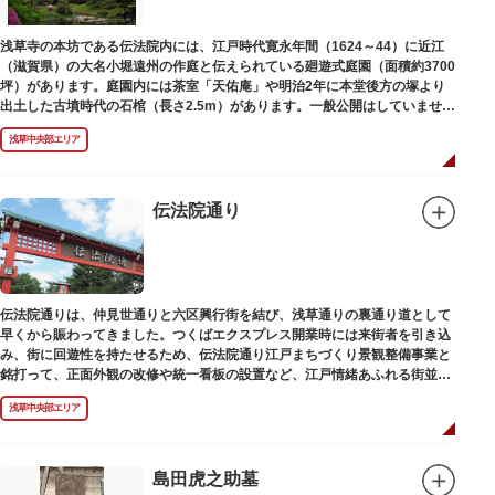
浅草寺の本坊である伝法院内には、江戸時代寛永年間（1624～44）に近江
（滋賀県）の大名小堀遠州の作庭と伝えられている廻遊式庭園（面積約3700
坪）があります。庭園内には茶室「天佑庵」や明治2年に本堂後方の塚より
出土した古墳時代の石棺（長さ2.5m）があります。一般公開はしていません
が、不定期で特別公開されることがあります。
浅草中央部エリア
伝法院通り
伝法院通りは、仲見世通りと六区興行街を結び、浅草通りの裏通り道として
早くから賑わってきました。つくばエクスプレス開業時には来街者を引き込
み、街に回遊性を持たせるため、伝法院通り江戸まちづくり景観整備事業と
銘打って、正面外観の改修や統一看板の設置など、江戸情緒あふれる街並み
を再現する景観整備を進めてきました。
浅草中央部エリア
島田虎之助墓