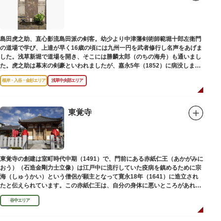
島田虎之助、直心影流島田派の剣客。幼少より中津藩剣術師範堀十郎左衛門
の道場で学び、上達が早く16歳の頃には九州一円を武者修行し名声をあげま
した。浅草新堀で道場を開き、そこには勝麟太郎（のちの海舟）も通いまし
た。虎之助は幕末の剣豪といわれましたが、嘉永5年（1852）に病没しまし
た。お墓は正定寺（しょうじょうじ）にあります。
根岸・入谷・金杉エリア
浅草中央部エリア
東覚寺
東覚寺の創建は室町時代中期（1491）で、門前にある赤紙仁王（あかがみに
おう）（石造金剛力士立像）は江戸中に流行していた疫病を鎮めるために宗
海（しゅうかい）という僧侶が願主となって寛永18年（1641）に造立され
たと伝えられています。この赤紙仁王は、自分の身体に悪いところがあれ
ば、仁王像の同じところに赤紙を貼ると病気が治ると信仰されています。
谷中エリア