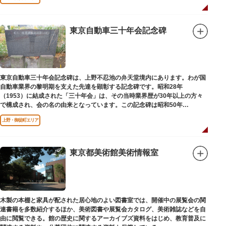
東京自動車三十年会記念碑
東京自動車三十年会記念碑は、上野不忍池の弁天堂境内にあります。わが国
自動車業界の黎明期を支えた先達を顕彰する記念碑です。昭和28年
（1953）に結成された「三十年会」は、その当時業界歴が30年以上の方々
で構成され、会の名の由来となっています。この記念碑は昭和50年
（1975）に同会が建立しました。
上野・御徒町エリア
東京都美術館美術情報室
木製の本棚と家具が配された居心地のよい図書室では、開催中の展覧会の関
連書籍を多数紹介するほか、美術図書や展覧会カタログ、美術雑誌などを自
由に閲覧できる。館の歴史に関するアーカイブズ資料をはじめ、教育普及に