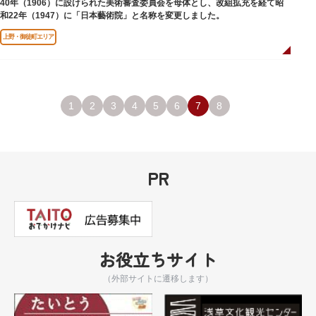
40年（1906）に設けられた美術審査委員会を母体とし、改組拡充を経て昭
和22年（1947）に「日本藝術院」と名称を変更しました。
上野・御徒町エリア
1
2
3
4
5
6
7
8
PR
お役立ちサイト
（外部サイトに遷移します）