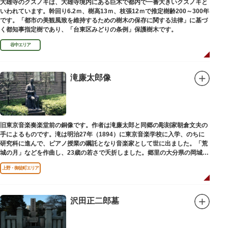
大雄寺のクスノキは、大雄寺境内にある巨木で都内で一番大きいクスノキと
いわれています。幹回り6.2ｍ、樹高13ｍ、枝張12ｍで推定樹齢200～300年
です。「都市の美観風致を維持するための樹木の保存に関する法律」に基づ
く都知事指定樹であり、「台東区みどりの条例」保護樹木です。
谷中エリア
滝廉太郎像
旧東京音楽奏楽堂前の銅像です。作者は滝廉太郎と同郷の彫刻家朝倉文夫の
手によるものです。滝は明治27年（1894）に東京音楽学校に入学、のちに
研究科に進んで、ピアノ授業の嘱託となり音楽家として世に出ました。「荒
城の月」などを作曲し、23歳の若さで夭折しました。郷里の大分県の岡城趾
にも同じ像が置かれています。
上野・御徒町エリア
沢田正二郎墓