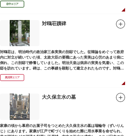
田家に賓使としてまぬかれ、三百石を給せられました。
谷中エリア
対鴎荘蹟碑
対鴎荘は、明治時代の政治家三条実美の別邸でした。征韓論をめぐって政府
内に対立が続いていた頃、太政大臣の要職にあった実美は心労のあまり病に
倒れ、この別邸で静養していました。明治天皇は病床の実美を気遣い、この
邸を訪れています。碑は、この事績を顕彰して建立されたものです。対鴎荘
は、多摩市連光寺に移築されました。
奥浅草エリア
大久保主水の墓
家康の頃から幕府のお菓子司をつとめた大久保主水の墓は瑞輪寺（ずいりん
じ）にあります。家康が江戸で町づくりを始めた際に用水事業を命ぜられ、