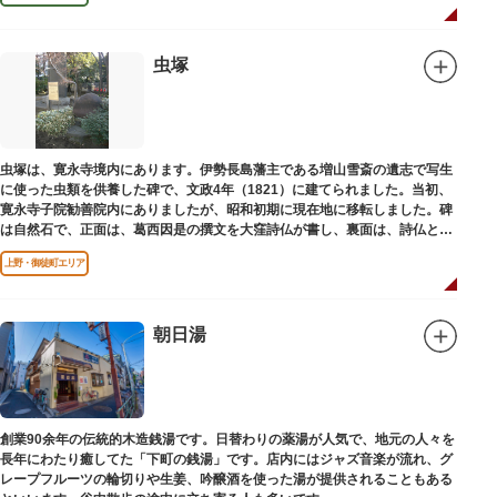
虫塚
虫塚は、寛永寺境内にあります。伊勢長島藩主である増山雪斎の遺志で写生
に使った虫類を供養した碑で、文政4年（1821）に建てられました。当初、
寛永寺子院勧善院内にありましたが、昭和初期に現在地に移転しました。碑
は自然石で、正面は、葛西因是の撰文を大窪詩仏が書し、裏面は、詩仏と菊
池五山の自筆の詩が刻まれています。
上野・御徒町エリア
朝日湯
創業90余年の伝統的木造銭湯です。日替わりの薬湯が人気で、地元の人々を
長年にわたり癒してた「下町の銭湯」です。店内にはジャズ音楽が流れ、グ
レープフルーツの輪切りや生姜、吟醸酒を使った湯が提供されることもある