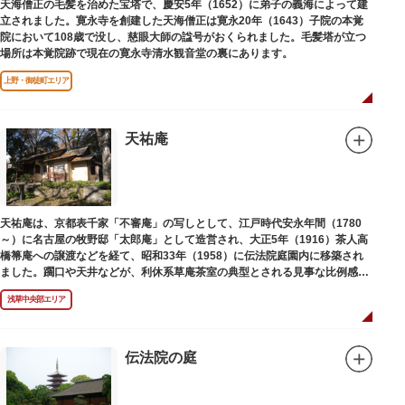
天海僧正の毛髪を治めた宝塔で、慶安5年（1652）に弟子の義海によって建
立されました。寛永寺を創建した天海僧正は寛永20年（1643）子院の本覚
院において108歳で没し、慈眼大師の諡号がおくられました。毛髪塔が立つ
場所は本覚院跡で現在の寛永寺清水観音堂の裏にあります。
上野・御徒町エリア
天祐庵
天祐庵は、京都表千家「不審庵」の写しとして、江戸時代安永年間（1780
～）に名古屋の牧野邸「太郎庵」として造営され、大正5年（1916）茶人高
橋箒庵への譲渡などを経て、昭和33年（1958）に伝法院庭園内に移築され
ました。躙口や天井などが、利休系草庵茶室の典型とされる見事な比例感を
醸し出しています。
浅草中央部エリア
伝法院の庭