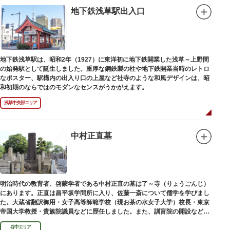
地下鉄浅草駅出入口
地下鉄浅草駅は、昭和2年（1927）に東洋初に地下鉄開業した浅草～上野間
の始発駅として誕生しました。重厚な鋼鉄製の柱や地下鉄開業当時のレトロ
なポスター、駅構内の出入り口の上屋など社寺のような和風デザインは、昭
和初期のならではのモダンなセンスがうかがえます。
浅草中央部エリア
中村正直墓
明治時代の教育者、啓蒙学者である中村正直の墓は了～寺（りょうごんじ）
にあります。正直は昌平坂学問所に入り、佐藤一斎について儒学を学びまし
た。大蔵省翻訳御用・女子高等師範学校（現お茶の水女子大学）校長・東京
帝国大学教授・貴族院議員などに歴任しました。また、訓盲院の開設など女
子教育や障害者教育にも力を注ぎました。明治24（1891）病没しました。
谷中エリア