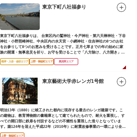
東京下町八社福参り
東京下町八社福参りは、 台東区内の鷲神社・今戸神社・第六天榊神社・下谷
神社・小野照崎神社、中央区内の水天宮・小網神社・住吉神社の8つのお社
をお参りして8つのお恵みを受けることです。正月七草までの年の始めに家
族の開運・無事息災を祈り、お守を受けることで「八方除け、八方開き」に
も通じます。
根岸・入谷・金杉エリア
上野・御徒町エリア
奥浅草エリア
東京藝術大学赤レンガ1号館
明治13年（1880）に竣工された都内に現存する最古のレンガ建築です。こ
の建物は、教育博物館の書籍庫として建てられたもので、耐火を重視し、す
べての開口部に鉄扉を付設するなどの不燃性を重視した造りとなっていま
す。築124年を迎えた平成22年（2010年）に耐震改修事業の一環により全面
改修が施されました。
上野・御徒町エリア