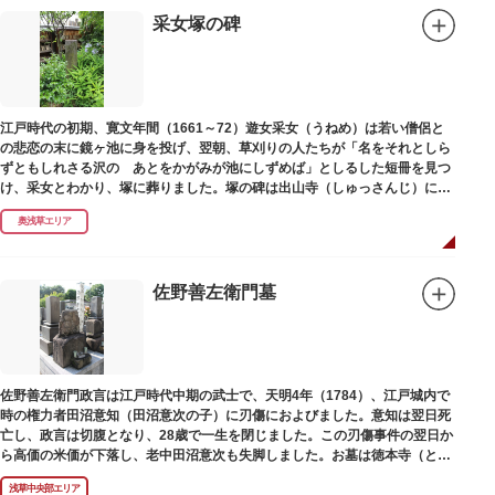
采女塚の碑
江戸時代の初期、寛文年間（1661～72）遊女采女（うねめ）は若い僧侶と
の悲恋の末に鏡ヶ池に身を投げ、翌朝、草刈りの人たちが「名をそれとしら
ずともしれさる沢の あとをかがみが池にしずめば」としるした短冊を見つ
け、采女とわかり、塚に葬りました。塚の碑は出山寺（しゅっさんじ）にあ
ります。
奥浅草エリア
佐野善左衛門墓
佐野善左衛門政言は江戸時代中期の武士で、天明4年（1784）、江戸城内で
時の権力者田沼意知（田沼意次の子）に刃傷におよびました。意知は翌日死
亡し、政言は切腹となり、28歳で一生を閉じました。この刃傷事件の翌日か
ら高価の米価が下落し、老中田沼意次も失脚しました。お墓は徳本寺（とく
ほんじ）境内にあります。
浅草中央部エリア