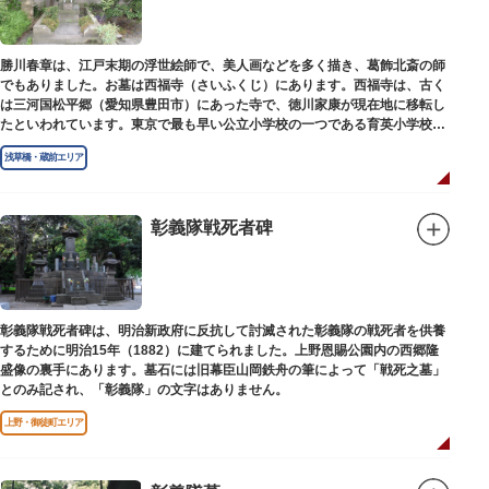
勝川春章は、江戸末期の浮世絵師で、美人画などを多く描き、葛飾北斎の師
でもありました。お墓は西福寺（さいふくじ）にあります。西福寺は、古く
は三河国松平郷（愛知県豊田市）にあった寺で、徳川家康が現在地に移転し
たといわれています。東京で最も早い公立小学校の一つである育英小学校の
発祥の地としても知られています。
浅草橋・蔵前エリア
彰義隊戦死者碑
彰義隊戦死者碑は、明治新政府に反抗して討滅された彰義隊の戦死者を供養
するために明治15年（1882）に建てられました。上野恩賜公園内の西郷隆
盛像の裏手にあります。墓石には旧幕臣山岡鉄舟の筆によって「戦死之墓」
とのみ記され、「彰義隊」の文字はありません。
上野・御徒町エリア