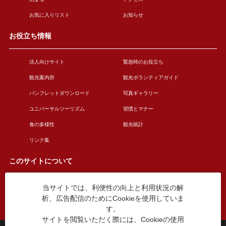
お気に入りリスト
お知らせ
お役立ち情報
法人向けサイト
緊急時のお役立ち
観光案内所
観光ボランティアガイド
パンフレットダウンロード
写真ギャラリー
ユニバーサルツーリズム
習慣とマナー
食の多様性
観光統計
リンク集
このサイトについて
当サイトでは、利便性の向上と利用状況の解
このサイトについて
広告掲載について
析、広告配信のためにCookieを使用していま
お問い合わせ
す。
サイトを閲覧いただく際には、Cookieの使用