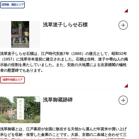
庫」の朱印が押されています。
浅草橋・蔵前エリア
浅草迷子しらせ石標
浅草迷子しらせ石標は、江戸時代安政7年（1860）の復元として、昭和32年
（1957）に浅草寺本道前に建立されました。石標は当時、迷子や尋ね人の掲
示板の役割を果たしていました。また、安政の大地震による吉原楼閣の犠牲
者の慰霊碑でもあります｡
浅草中央部エリア
浅草御蔵跡碑
浅草御蔵とは、江戸幕府が全国に散在する天領から運んだ年貢米や買い上げ
米などを収納・保管した倉庫のことです。大坂、京都の二条城と合わせて三