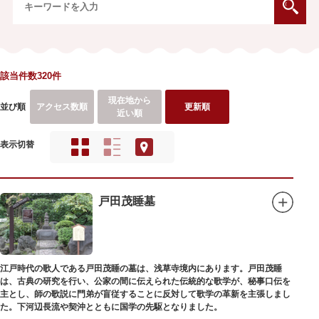
該当件数320件
現在地から
並び順
アクセス数順
更新順
近い順
表示切替
戸田茂睡墓
江戸時代の歌人である戸田茂睡の墓は、浅草寺境内にあります。戸田茂睡
は、古典の研究を行い、公家の間に伝えられた伝統的な歌学が、秘事口伝を
主とし、師の歌説に門弟が盲従することに反対して歌学の革新を主張しまし
た。下河辺長流や契沖とともに国学の先駆となりました。