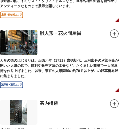
京銀器の他、イギリス・イタリア・トルコなど、世界各地の銀器を新作から
アンティークなものまで展示公開しています。
上野・御徒町エリア
雛人形・花火問屋街
人形の街のはじまりは、正徳元年（1711）吉徳初代、三河出身の次郎兵衛が
開いた人形の店で、陳列や販売方法の工夫など、たくましい商魂で一大問屋
街を作り上げました。以来、東京の人形問屋の約70％以上がこの浅草橋界隈
に集まりました。
浅草橋・蔵前エリア
甚内橋跡