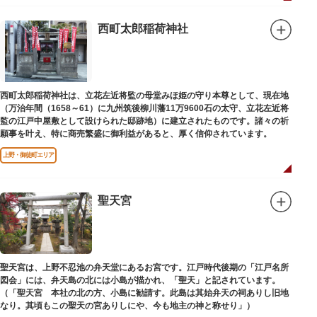
西町太郎稲荷神社
西町太郎稲荷神社は、立花左近将監の母堂みほ姫の守り本尊として、現在地
（万治年間（1658～61）に九州筑後柳川藩11万9600石の太守、立花左近将
監の江戸中屋敷として設けられた邸跡地）に建立されたものです。諸々の祈
願事を叶え、特に商売繁盛に御利益があると、厚く信仰されています。
上野・御徒町エリア
聖天宮
聖天宮は、上野不忍池の弁天堂にあるお宮です。江戸時代後期の「江戸名所
図会」には、弁天島の北には小島が描かれ、「聖天」と記されています。
（「聖天宮 本社の北の方、小島に勧請す。此島は其始弁天の祠ありし旧地
なり。其頃もこの聖天の宮ありしにや、今も地主の神と称せり」）