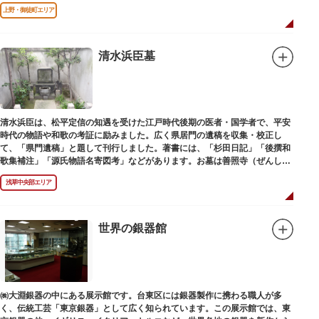
上野・御徒町エリア
清水浜臣墓
清水浜臣は、松平定信の知遇を受けた江戸時代後期の医者・国学者で、平安
時代の物語や和歌の考証に励みました。広く県居門の遺稿を収集・校正し
て、「県門遺稿」と題して刊行しました。著書には、「杉田日記」「後撰和
歌集補注」「源氏物語名寄図考」などがあります。お墓は善照寺（ぜんしょ
うじ）境内にあります。
浅草中央部エリア
世界の銀器館
㈱大淵銀器の中にある展示館です。台東区には銀器製作に携わる職人が多
く、伝統工芸「東京銀器」として広く知られています。この展示館では、東