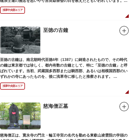
穂浪士達の無念を思いやり吉良邸茶会の日を教えたともいわれています。お
墓は願竜寺（がんりゅうじ）境内にあります。
浅草中央部エリア
至徳の古鐘
至徳の古鐘は、南北朝時代至徳4年（1387）に鋳造されたもので、その時代
の鐘は東京都では珍しく、都内有数の古鐘として、特に「至徳の古鐘」と呼
ばれています。当初、武蔵国多西郡または騎西郡、あるいは相模国西郡のい
ずれかの寺にあったものを、後に浅草寺に移したと推察されます。
現在は、五重塔北側の絵馬堂内に保管されています。絵馬堂は通常非公開と
浅草中央部エリア
なっていますが、不定期で行われる「伝法院庭園拝観と絵馬展」が開催され
る際は、展示されている至徳の古鐘を見ることができます。
慈海僧正墓
慈海僧正は、寛永寺の門主・輪王寺宮の名代を勤める東叡山凌雲院の学頭の