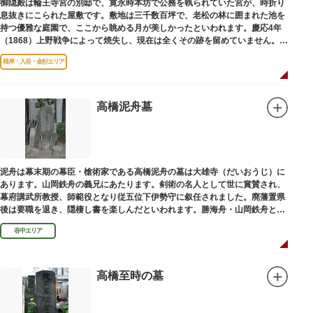
御隠殿は輪王寺宮の別邸で、寛永時本坊で公務を執られていた宮が、時折り
息抜きにこられた屋敷です。敷地は三千数百坪で、老松の林に囲まれた池を
持つ優雅な庭園で、ここから眺める月が美しかったといわれます。慶応4年
（1868）上野戦争によって焼失し、現在は全くその跡を留めていません。根
岸薬師堂（ねぎしやくしどう）にあります。
根岸・入谷・金杉エリア
高橋泥舟墓
泥舟は幕末期の幕臣・槍術家である高橋泥舟の墓は大雄寺（だいおうじ）に
あります。山岡鉄舟の義兄にあたります。剣術の名人として世に賞賛され、
幕府講武所教授、師範役となり従五位下伊勢守に叙任されました。廃藩置県
後は要職を退き、隠棲し書を楽しんだといわれます。勝海舟・山岡鉄舟と共
に幕末の三舟といわれています。
谷中エリア
高橋至時の墓