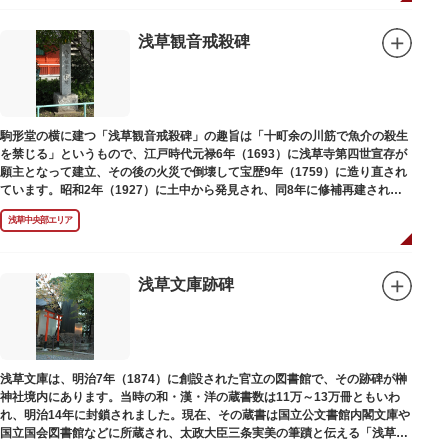
浅草観音戒殺碑
駒形堂の横に建つ「浅草観音戒殺碑」の趣旨は「十町余の川筋で魚介の殺生
を禁じる」というもので、江戸時代元禄6年（1693）に浅草寺第四世宣存が
願主となって建立、その後の火災で倒壊して宝歴9年（1759）に造り直され
ています。昭和2年（1927）に土中から発見され、同8年に修補再建された
碑がどちらのものであるかは不明です。
浅草中央部エリア
浅草文庫跡碑
浅草文庫は、明治7年（1874）に創設された官立の図書館で、その跡碑が榊
神社境内にあります。当時の和・漢・洋の蔵書数は11万～13万冊ともいわ
れ、明治14年に封鎖されました。現在、その蔵書は国立公文書館内閣文庫や
国立国会図書館などに所蔵され、太政大臣三条実美の筆蹟と伝える「浅草文