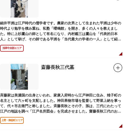
細井平洲は江戸時代の儒学者です。農家の次男として生まれた平洲は少年の
時代より勉学を積み重ね、私塾「嚶鳴館」を開き、多くの人々を教えまし
た。特に上杉鷹山の師として有名になり、内村鑑三は鷹山を「代表的日本
人」として挙げ、その師である平洲を「当代最大の学者の一人」として紹介
しています。お墓は天嶽院（てんがくいん）境内にあります。
浅草中央部エリア
斎藤長秋三代墓
斉藤家は美濃国の出身といわれ、家康入府時から江戸神田に住み、雉子町の
名主として六ヶ町を支配しました。神田果物市場を監督して野菜上納を掌っ
て、代々市左衛門と称しました。斉藤長秋とその子、孫は、三代にわたって
江戸の地誌を調べ「江戸名所図会」を完成させました。齋藤長秋三代のお墓
は法善寺（ほうぜんじ）にあります。
上野・御徒町エリア