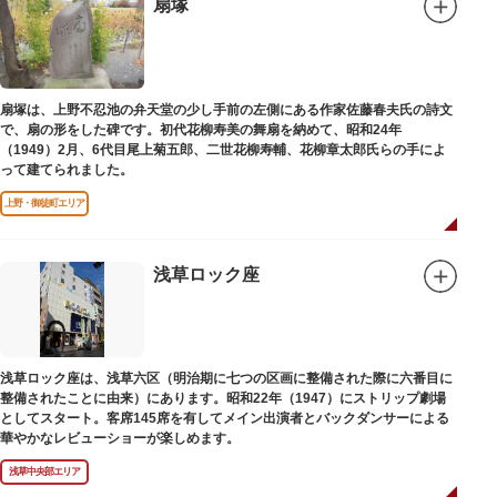
扇塚
扇塚は、上野不忍池の弁天堂の少し手前の左側にある作家佐藤春夫氏の詩文
で、扇の形をした碑です。初代花柳寿美の舞扇を納めて、昭和24年
（1949）2月、6代目尾上菊五郎、二世花柳寿輔、花柳章太郎氏らの手によ
って建てられました。
上野・御徒町エリア
浅草ロック座
浅草ロック座は、浅草六区（明治期に七つの区画に整備された際に六番目に
整備されたことに由来）にあります。昭和22年（1947）にストリップ劇場
としてスタート。客席145席を有してメイン出演者とバックダンサーによる
華やかなレビューショーが楽しめます。
浅草中央部エリア