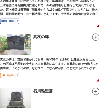
甚内橋は鳥越川にかかっていた橋です。鳥越川は、不忍池から忍川をへて、
三味線堀に落ち隅田川に注ぐ川で、今の蔵前通りと並行して流れていまし
た。甚内橋跡は攅霊橋（浦島橋）から130ｍほど下流です。大きさは「長六
間、両袖間壱間つゞ共一幅弐間」とあります。十字路の東南角には甚内橋跡
の石碑があります。
浅草橋・蔵前エリア
真友の碑
真友の碑は、英語で書かれており、昭和51年（1976）に建立されました。
この石碑は不忍池の中央にある弁天島にあります。弁天島にはその他「ふぐ
供養碑」「めがねの碑」などユニークな石碑が多いことで知られています。
上野・御徒町エリア
石川雅望墓