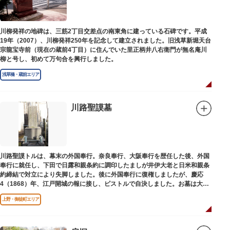
川柳発祥の地碑は、三筋2丁目交差点の南東角に建っている石碑です。平成
19年（2007）、川柳発祥250年を記念して建立されました。旧浅草新堀天台
宗龍宝寺前（現在の蔵前4丁目）に住んでいた里正柄井八右衛門が無名庵川
柳と号し、初めて万句合を興行しました。
浅草橋・蔵前エリア
川路聖謨墓
川路聖謨トルは、幕末の外国奉行。奈良奉行、大阪奉行を歴任した後、外国
奉行に就任し、下田で日露和親条約に調印したましが井伊大老と日米和親条
約締結で対立により失脚しました。後に外国奉行に復権しましたが、慶応
4（1868）年、江戸開城の報に接し、ピストルで自決しました。お墓は大正
寺（たいしょうじ）にあります。
上野・御徒町エリア