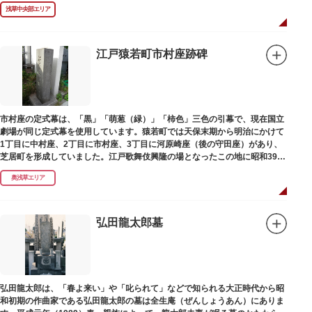
浅草中央部エリア
江戸猿若町市村座跡碑
市村座の定式幕は、「黒」「萌葱（緑）」「柿色」三色の引幕で、現在国立
劇場が同じ定式幕を使用しています。猿若町では天保末期から明治にかけて
1丁目に中村座、2丁目に市村座、3丁目に河原崎座（後の守田座）があり、
芝居町を形成していました。江戸歌舞伎興隆の場となったこの地に昭和39年
（1964）に跡碑が建てられました。
奥浅草エリア
弘田龍太郎墓
弘田龍太郎は、「春よ来い」や「叱られて」などで知られる大正時代から昭
和初期の作曲家である弘田龍太郎の墓は全生庵（ぜんしょうあん）にありま