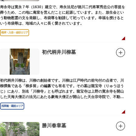
寿永寺は寛永７年（1630）建立で、寿永法尼が徳川二代将軍秀忠公の菩提を
葬うため、この地に庵室を営んだことに起源しています。また、放生会とい
う動物慰霊の文を発願し、布袋尊を勧請して祀っています。幸福を授けると
いう布袋尊は、地域の人々に長く愛されています。
根岸・入谷・金杉エリア
初代柄井川柳墓
初代柄井川柳は、川柳の創始者です。川柳は江戸時代の前句付の点者で、川
柳撰集である「柳多留」の編纂でも有名です。その墓は龍宝寺（りゅうほう
じ）にあり、別名「川柳寺」とも呼ばれます。龍宝寺は上野の寛永寺を開山
した天海大僧正の法兄にあたる豪海大僧正が開山した天台宗寺院で、不動明
王の梵字を刻んだ板碑が境内に残っています。
浅草橋・蔵前エリア
勝川春章墓