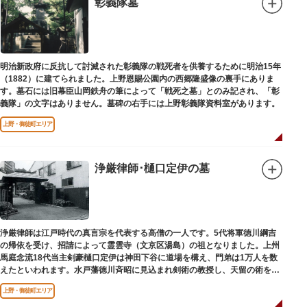
彰義隊墓
明治新政府に反抗して討滅された彰義隊の戦死者を供養するために明治15年
（1882）に建てられました。上野恩賜公園内の西郷隆盛像の裏手にありま
す。墓石には旧幕臣山岡鉄舟の筆によって「戦死之墓」とのみ記され、「彰
義隊」の文字はありません。墓碑の右手には上野彰義隊資料室があります。
上野・御徒町エリア
浄厳律師･樋口定伊の墓
浄厳律師は江戸時代の真言宗を代表する高僧の一人です。5代将軍徳川綱吉
の帰依を受け、招請によって霊雲寺（文京区湯島）の祖となりました。上州
馬庭念流18代当主剣豪樋口定伊は神田下谷に道場を構え、門弟は1万人を数
えたといわれます。水戸藩徳川斉昭に見込まれ剣術の教授し、天留の術を創
案しました。お墓は妙極院（みょうごくいん）にあります。
上野・御徒町エリア