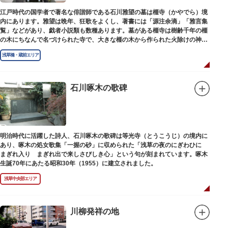
江戸時代の国学者で著名な俳諧師である石川雅望の墓は榧寺（かやでら）境
内にあります。雅望は晩年、狂歌をよくし、著書には「源注余滴」「雅言集
覧」などがあり、戯者小説類も数種あります。墓がある榧寺は樹齢千年の榧
の木にちなんで名づけられた寺で、大きな榧の木から作られた火除けの神、
秋葉権現で知られています。
浅草橋・蔵前エリア
石川啄木の歌碑
明治時代に活躍した詩人、石川啄木の歌碑は等光寺（とうこうじ）の境内に
あり、啄木の処女歌集「一握の砂」に収められた「浅草の夜のにぎわひに
まぎれ入り まぎれ出で来しさびしき心」という句が刻まれています。啄木
生誕70年にあたる昭和30年（1955）に建立されました。
浅草中央部エリア
川柳発祥の地