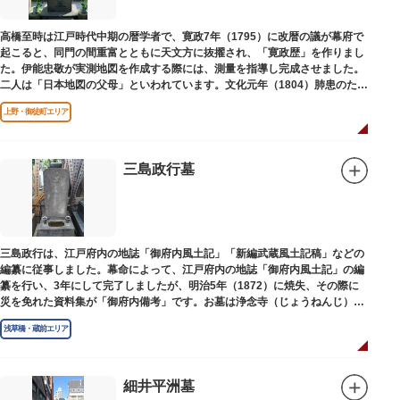
高橋至時は江戸時代中期の暦学者で、寛政7年（1795）に改暦の議が幕府で
起こると、同門の間重富とともに天文方に抜擢され、「寛政歴」を作りまし
た。伊能忠敬が実測地図を作成する際には、測量を指導し完成させました。
二人は「日本地図の父母」といわれています。文化元年（1804）肺患のため
没しました。お墓は源空寺（げんくうじ）にあります。
上野・御徒町エリア
三島政行墓
三島政行は、江戸府内の地誌「御府内風土記」「新編武蔵風土記稿」などの
編纂に従事しました。幕命によって、江戸府内の地誌「御府内風土記」の編
纂を行い、3年にして完了しましたが、明治5年（1872）に焼失、その際に
災を免れた資料集が「御府内備考」です。お墓は浄念寺（じょうねんじ）境
内にあります。
浅草橋・蔵前エリア
細井平洲墓