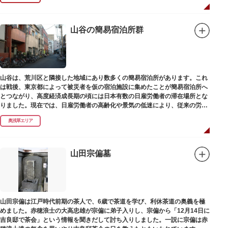
山谷の簡易宿泊所群
山谷は、荒川区と隣接した地域にあり数多くの簡易宿泊所があります。これ
は戦後、東京都によって被災者を仮の宿泊施設に集めたことが簡易宿泊所へ
とつながり、高度経済成長期の頃には日本有数の日雇労働者の滞在場所とな
りました。現在では、日雇労働者の高齢化や景気の低迷により、従来の労働
者に代わって、外国人の利用が増えています。
奥浅草エリア
山田宗偏墓
山田宗偏は江戸時代前期の茶人で、6歳で茶道を学び、利休茶道の奥義を極
めました。赤穂浪士の大高忠雄が宗偏に弟子入りし、宗偏から「12月14日に
吉良邸で茶会」という情報を聞きだして討ち入りしました。一説に宗偏は赤