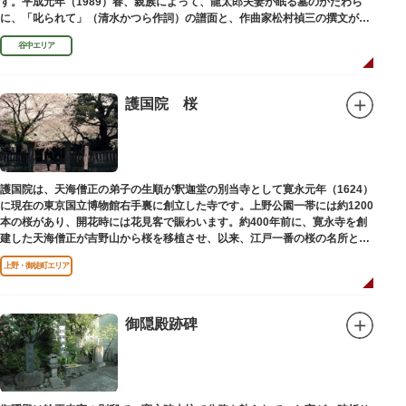
す。平成元年（1989）春、親族によって、龍太郎夫妻が眠る墓のかたわら
に、「叱られて」（清水かつら作詞）の譜面と、作曲家松村禎三の撰文が浮
き彫りされる碑が建立されました。
谷中エリア
護国院 桜
護国院は、天海僧正の弟子の生順が釈迦堂の別当寺として寛永元年（1624）
に現在の東京国立博物館右手裏に創立した寺です。上野公園一帯には約1200
本の桜があり、開花時には花見客で賑わいます。約400年前に、寛永寺を創
建した天海僧正が吉野山から桜を移植させ、以来、江戸一番の桜の名所とし
て今日に及んでいます。
上野・御徒町エリア
御隠殿跡碑