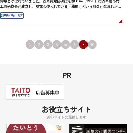
御蔵と呼ばれていました。浅草御蔵跡碑は昭和31年（1956）に浅草南部商
工観光協会が建立し、現在も使われている「蔵前」という町名が生まれたの
は昭和9年（1934）のことです。
浅草橋・蔵前エリア
1
2
3
4
5
6
7
8
PR
お役立ちサイト
（外部サイトに遷移します）