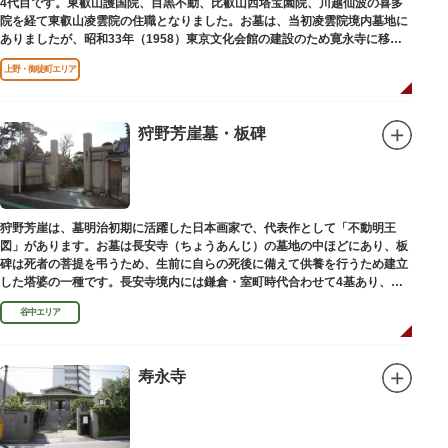
4代目です。東叡山護国院、目黒不動、比叡山西塔宝園院、川越仙波の喜多
院を経て東叡山凌雲院の住職となりました。お墓は、当初凌雲院境内墓地に
ありましたが、昭和33年（1958）東京文化会館の建設のため寛永寺に移築
されました。
上野・御徒町エリア
狩野芳崖墓・板碑
狩野芳崖は、墓明治初期に活躍した日本画家で、代表作として「不動明王
図」があります。お墓は長安寺（ちょうあんじ）の墓地の中ほどにあり、板
碑は死者の菩提を弔うため、生前に自らの死後に備えて供養を行うため建立
した塔婆の一種です。長安寺境内には鎌倉・室町時代合わせて4基あり、
「長安寺板碑」として台東区の有形文化財に指定されています。
谷中エリア
寿永寺