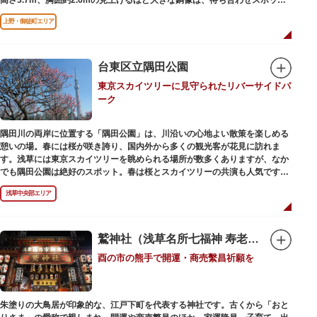
やフォトスポットとして親しまれています。彫刻家、高村光雲によって作ら
上野・御徒町エリア
れた像は、愛犬のツンと一緒にうさぎ狩りに出かけているところだそう。
上野公園にお立ち寄りの際は、ぜひ「上野の西郷さん」と写真撮影を楽しん
ではいかがでしょうか。
台東区立隅田公園
東京スカイツリーに見守られたリバーサイドパ
ーク
隅田川の両岸に位置する「隅田公園」は、川沿いの心地よい散策を楽しめる
憩いの場。春には桜が咲き誇り、国内外から多くの観光客が花見に訪れま
す。浅草には東京スカイツリーを眺められる場所が数多くありますが、なか
でも隅田公園は絶好のスポット。春は桜とスカイツリーの共演も人気です。
川沿いにある「隅田公園オープンカフェ」は、店舗の一部を屋外にした開放
浅草中央部エリア
的なカフェ・レストラン。綺麗な景色を眺めながら、コーヒー片手にのんび
りと過ごしても良いですね。また、クジラの滑り台が目印の「遊具広場」は
ブランコやアスレチックなどの遊具が設置された広場。子どもも思いっきり
身体を動かせます。
鷲神社（浅草名所七福神 寿老人）
酉の市の熊手で開運・商売繫昌祈願を
隅田川橋梁に設置された全長約160mの「すみだリバーウォーク」は、東京
スカイツリーまでの最短距離ルートのひとつ。歩道橋の途中にあるガラス床
から隅田川を見下ろしたり、すぐ横を走る電車の迫力を楽しんだり、隅田川
散策にいかがでしょうか。
朱塗りの大鳥居が印象的な、江戸下町を代表する神社です。古くから「おと