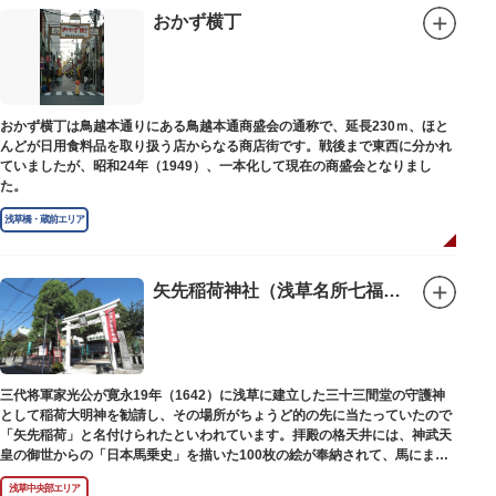
おかず横丁
おかず横丁は鳥越本通りにある鳥越本通商盛会の通称で、延長230ｍ、ほと
んどが日用食料品を取り扱う店からなる商店街です。戦後まで東西に分かれ
ていましたが、昭和24年（1949）、一本化して現在の商盛会となりまし
た。
浅草橋・蔵前エリア
矢先稲荷神社（浅草名所七福神 福禄寿）
三代将軍家光公が寛永19年（1642）に浅草に建立した三十三間堂の守護神
として稲荷大明神を勧請し、その場所がちょうど的の先に当たっていたので
「矢先稲荷」と名付けられたといわれています。拝殿の格天井には、神武天
皇の御世からの「日本馬乗史」を描いた100枚の絵が奉納されて、馬にまつ
わる歴史が一目瞭然に理解できます。
浅草中央部エリア