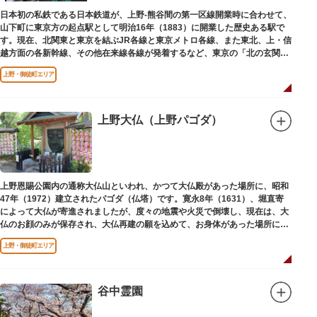
日本を訪れる海外ツーリストにも優しい印象を与えています。
日本初の私鉄である日本鉄道が、上野-熊谷間の第一区線開業時に合わせて、
山下町に東京方の起点駅として明治16年（1883）に開業した歴史ある駅で
す。現在、北関東と東京を結ぶJR各線と東京メトロ各線、また東北、上・信
越方面の各新幹線、その他在来線各線が発着するなど、東京の「北の玄関
口」として機能しています。
上野・御徒町エリア
上野大仏（上野パゴダ）
上野恩賜公園内の通称大仏山といわれ、かつて大仏殿があった場所に、昭和
47年（1972）建立されたパゴダ（仏塔）です。寛永8年（1631）、堀直寄
によって大仏が寄進されましたが、度々の地震や火災で倒壊し、現在は、大
仏のお顔のみが保存され、大仏再建の願を込めて、お身体があった場所にパ
ゴダが建てられました。
上野・御徒町エリア
谷中霊園