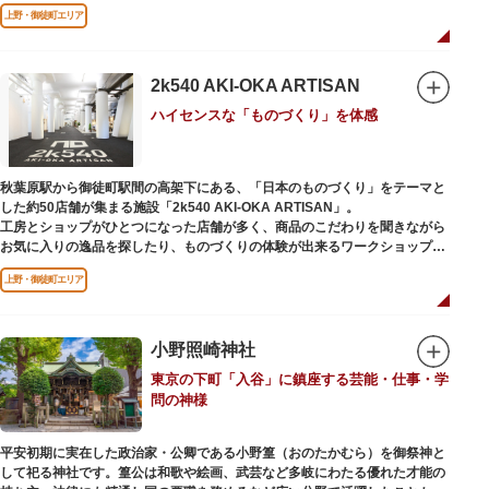
ソメイヨシノやヤマザクラなど約1,200本の桜が植えられた園内は、桜の名
上野・御徒町エリア
所としても有名。シーズンにはライトアップされた夜桜が一層風情を添え、
例年延べ330万人近い人出となります。不忍池（しのばずのいけ）は江戸時
代より浮世絵に描かれたほどのハスの名所。たくさんの鴨や渡り鳥が訪れる
ので、バードウォッチングを楽しむ人の姿も見られるスポットです。
2k540 AKI-OKA ARTISAN
ハイセンスな「ものづくり」を体感
美術館や博物館で国内外の芸術作品や文化・自然科学に触れたり、歴史の薫
りを感じながら史跡巡りを楽しんではいかがでしょうか。1日では見てまわ
りきれないほどの魅力にあふれた公園です。
秋葉原駅から御徒町駅間の高架下にある、「日本のものづくり」をテーマと
した約50店舗が集まる施設「2k540 AKI-OKA ARTISAN」。
工房とショップがひとつになった店舗が多く、商品のこだわりを聞きながら
お気に入りの逸品を探したり、ものづくりの体験が出来るワークショップに
参加して自分だけのオリジナル商品を作ったり、クリエイターと直接コミュ
上野・御徒町エリア
ニケーションをとりながらのショッピングが楽しめます。飲食店もあるので
ランチやカフェ利用もおすすめ。
ここでしか買えない商品や一点物を扱うブランドなど、大量生産の製品には
ないぬくもりと、新しいデザインの商品に出会うことができます。
小野照崎神社
東京の下町「入谷」に鎮座する芸能・仕事・学
名前の由来は、東京駅から2k540m付近にあることから「2k540」、秋葉原
問の神様
駅（AKIHABARA）と御徒町駅（OKACHIMACHI）の間にあるという造語
「AKI-OKA」、フランス語で「職人」を意味する「ARTISAN」を組み合わ
せたもの。
平安初期に実在した政治家・公卿である小野篁（おのたかむら）を御祭神と
施設周辺は、江戸の文化を伝える伝統工芸職人の街だったという背景もあ
して祀る神社です。篁公は和歌や絵画、武芸など多岐にわたる優れた才能の
り、現在もジュエリーや皮製品を扱うお店が多く、高いセンスとクオリティ