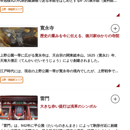
帝冠様式の代表的建築物である本館をはじめとする6つの展示館（資料館）
からなり、89件の国宝を所蔵。常に貴重な文化財を公開し、講座や講演会、
上野・御徒町エリア
ワークショップなどを実施しています。国宝や重要文化財などの名品をたど
りながら、真の美術史を堪能し価値あるひと時を過ごしてみてはいかがでし
ょうか。
寛永寺
吹き抜けのエントランスに大理石の大階段がある本館では、壁時計やステン
歴史の重みを今に伝える、徳川家ゆかりの寺院
ドグラスなど格調高い内部装飾にも注目してみてください。初めて来館する
方や時間が限られている方などに向け提案されたコース（日本美術入門／た
てものめぐり／仏像大好き）を参考にめぐるのも良いでしょう。
上野公園一帯に広がる寛永寺は、天台宗の関東総本山。1625（寛永2）年、
敷地内にはレストランやミュージアムショップのほか緑豊かな庭園も。季節
天海大僧正（てんかいだいそうじょう）により創建されました。
ごとの彩りを感じながらゆったりと散策するのもおすすめです。
江戸時代には、現在の上野公園一帯が寛永寺の境内でしたが、上野戦争でそ
の多くを焼失。現在は根本中堂をはじめ開山堂（両大師）、不忍池辯天堂、
上野・御徒町エリア
上野大仏（パゴダ）、輪王殿などの建造物が上野公園とその周辺に点在して
います。戦火を免れた輪王寺門跡御本坊表門、徳川将軍霊廟勅額門など重要
文化財も多く有し、歴史の重みを今に伝える寺院です。
清水観音堂の舞台前に復元された「月の松」は、浮世絵師歌川広重の「名所
雷門
江戸百景」にも描かれていることで有名。丸い形の松から不忍池辯天堂を見
大きな赤い提灯は浅草のシンボル
下ろす風流な景観は、絶好のフォトスポットとなっています。
東叡山（とうえいざん）という山号は、東の「比叡山延暦寺」を意味してお
り、比叡山や京都の有名寺院になぞらえて上野の山に数多くの堂舎が建立さ
「雷門」は、942年に平公雅（たいらのきんまさ）によって駒形付近に創建
れました。本尊は薬師瑠璃光如来（やくしるりこうにょらい）で、伝教大師