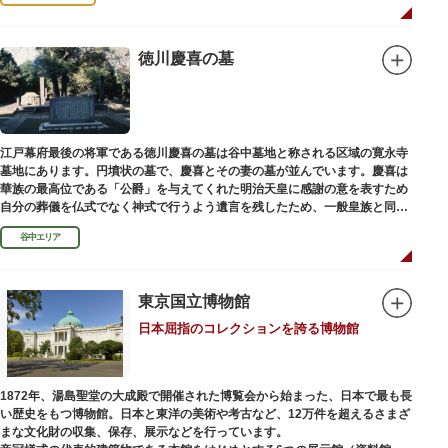
徳川慶喜の墓
江戸幕府最後の将軍である徳川慶喜の墓は谷中墓地と称される区域の寛永寺
墓地にあります。円墳状の墓で、慶喜とその妻の墓が並んでいます。慶喜は
華族の最高位である「公爵」を与えてくれた明治天皇に感謝の意を表すため
自分の葬儀を仏式でなく神式で行うよう遺言を残したため、一般皇族と同じ
ような円墳が建てられました。
谷中エリア
東京国立博物館
日本屈指のコレクションを誇る博物館
1872年、湯島聖堂の大成殿で開催された博覧会から始まった、日本で最も長
い歴史をもつ博物館。日本と東洋の美術や考古など、12万件を超えるさまざ
まな文化財の収集、保存、展示などを行っています。