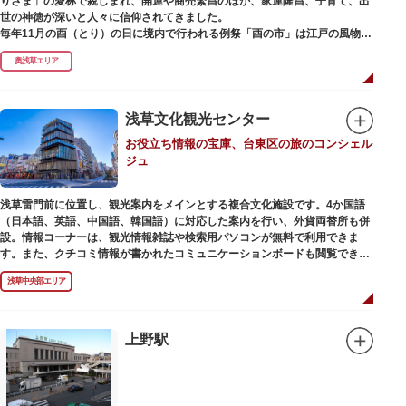
りさま」の愛称で親しまれ、開運や商売繁昌のほか、家運隆昌、子育て、出
世の神徳が深いと人々に信仰されてきました。
毎年11月の酉（とり）の日に境内で行われる例祭「酉の市」は江戸の風物詩
として有名。福をかきこむと言われる熊手をはじめ八ツ頭芋、お多福の面な
奥浅草エリア
ど、色とりどりの縁起物を買い求める人たちで賑わいます。樋口一葉の代表
作『たけくらべ』や他の文学作品にもこの酉の市が数多く登場することか
ら、いかに地域に根付いた催し物だったかが伺い知れます。
浅草文化観光センター
なでる場所によって異なるご利益を授かるといわれる「なでおかめ」も人
お役立ち情報の宝庫、台東区の旅のコンシェル
気。ふっくらとした優しい顔立ちのおかめは「お多福」とも言われ、福が多
ジュ
く幸せを招く女性の象徴という事から長年親しまれる縁起物です。
ご祭神としては天日鷲命（あめのひわしのみこと）と日本武尊（やまとたけ
浅草雷門前に位置し、観光案内をメインとする複合文化施設です。4か国語
るのみこと）の他、浅草名所七福神のひとつとしても知られ、寿老人が祀ら
（日本語、英語、中国語、韓国語）に対応した案内を行い、外貨両替所も併
れています。
設。情報コーナーは、観光情報雑誌や検索用パソコンが無料で利用できま
す。また、クチコミ情報が書かれたコミュニケーションボードも閲覧できる
ので、とっておきの旅のヒントを得られるかも。多目的スペースでは、映像
浅草中央部エリア
を活用し台東区のみどころやイベント、歴史、文化を紹介。通常、イスが配
備されているので休憩場所としても利用できます。
ここを訪れたなら、8階の展望テラスも必見です。雷門から浅草寺へと続く
仲見世や、隅田川や東京スカイツリーも一望できるビュースポットとなって
上野駅
います。
浅草の街並みに溶け込む平屋を重ねたようなおしゃれな外観は、日本を代表
する建築家・隈研吾氏によるデザイン。木の温もりあふれる空間は、初めて