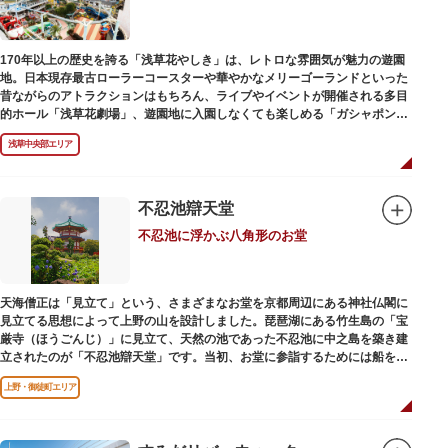
当時、JR上野駅のすぐ南に発生した闇市は、飴を販売する屋台があったこと
から「アメヤ横丁（飴屋通り）」と呼ばれるように。反対側のJR御徒町付近
170年以上の歴史を誇る「浅草花やしき」は、レトロな雰囲気が魅力の遊園
には、アメリカ進駐軍の放出物資を販売する店ができたので「アメリカ横丁
地。日本現存最古ローラーコースターや華やかなメリーゴーランドといった
（アメリカ通り）」と呼ばれるようになりました。この2つのエリアが統合
昔ながらのアトラクションはもちろん、ライブやイベントが開催される多目
され、今の「アメ横」になったと言われています。
的ホール「浅草花劇場」、遊園地に入園しなくても楽しめる「ガシャポンの
デパート浅草花やしき店」も併設され、さまざまな娯楽を楽しめる浅草の
浅草中央部エリア
「遊びの場」として親しまれています。
浅草花やしきは、江戸時代末期の1853年に造園師・森田六三郎により、牡丹
と菊細工を主とした花園（かえん）として誕生しました。明治時代に入ると
不忍池辯天堂
遊戯施設が置かれ、珍鳥や猛獣、見世物の展示などでも評判に。全国有数の
不忍池に浮かぶ八角形のお堂
動物園としても知られるようになりました。戦後は遊園地として再開し、温
かさと懐かしさを併せ持つレトロなアトラクションや雰囲気で人気のスポッ
トとなっています。幼児（0歳～4歳）は入園とのりもの料が無料で、年齢や
身長制限の無いアトラクションもあり、子どもの遊園地デビューにもぴった
天海僧正は「見立て」という、さまざまなお堂を京都周辺にある神社仏閣に
りです。
見立てる思想によって上野の山を設計しました。琵琶湖にある竹生島の「宝
厳寺（ほうごんじ）」に見立て、天然の池であった不忍池に中之島を築き建
立されたのが「不忍池辯天堂」です。当初、お堂に参詣するためには船を使
用していましたが、参詣者が増えたことから橋がかけられました。不忍池の
上野・御徒町エリア
どこからでも参拝できるように、八角形の建物になったと言われ、7月から8
月にかけては、不忍池の蓮が咲き、極楽浄土を連想させる光景が広がりま
す。