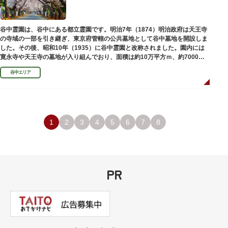
谷中霊園は、谷中にある都立霊園です。明治7年（1874）明治政府は天王寺
の寺域の一部を引き継ぎ、東京府管轄の公共墓地として谷中墓地を開設しま
した。その後、昭和10年（1935）に谷中霊園と改称されました。園内には
寛永寺や天王寺の墓地が入り組んでおり、面積は約10万平方ｍ、約7000基
の墓が並んでいます。園内を通る「さくら通り」は桜の名所となっていま
谷中エリア
す。
1
2
3
4
5
6
7
8
PR