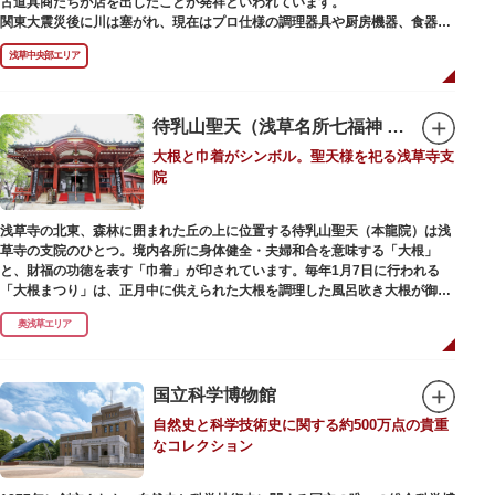
古道具商たちが店を出したことが発祥といわれています。
かれた「浅草絵巻」を楽しめるのも夜の醍醐味。撮影スポットやデートスポ
関東大震災後に川は塞がれ、現在はプロ仕様の調理器具や厨房機器、食器、
ットにもおすすめです。昼間と比べて人が少なくゆっくり巡れるので、足を
包材、調理衣装など「食」にまつわる約170軒の専門店が集まる個性的な専
運んでみてはいかがでしょうか。
浅草中央部エリア
門商店街として賑わいを見せています。もちろん、ほとんどのお店が小売に
も対応。家庭の調理用具を購入したい人や観光客にもおすすめです。食品サ
ンプル作り体験ができるお店もありますよ。
待乳山聖天（浅草名所七福神 毘沙門天）
毎年、道具の日である10月9日前後に開催される「かっぱ橋道具まつり」で
大根と巾着がシンボル。聖天様を祀る浅草寺支
は、各店舗がおすすめ商品や掘り出しものを販売。また、年ごとに異なる
院
様々な催しものも行われます。
浅草寺の北東、森林に囲まれた丘の上に位置する待乳山聖天（本龍院）は浅
草寺の支院のひとつ。境内各所に身体健全・夫婦和合を意味する「大根」
と、財福の功徳を表す「巾着」が印されています。毎年1月7日に行われる
「大根まつり」は、正月中に供えられた大根を調理した風呂吹き大根が御神
酒とともに参拝者に振る舞われるイベント。聖天様のお下がりの大根をいた
奥浅草エリア
だくことで、心身健康のご利益があるそうです。
毎朝本堂で執り行われている「浴油祈祷（よくゆきとう）」は、聖天様を供
養する最高の祈祷法。心願成就の力があると考えられており、依頼すると7
国立科学博物館
日間毎朝祈祷していただけます。また、浅草名所七福神のひとつとしても知
自然史と科学技術史に関する約500万点の貴重
られ、毘沙門天が祀られています。
なコレクション