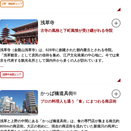
前のみ開花するので、シーズン中は多くの観光客が朝早くから池を訪れま
上野・御徒町エリア
す。綺麗な蓮の花を近くから観察できるデッキを散歩しながら朝の不忍池を
楽しむのがおすすめです。
「ボート池」ではスワンボートやオール式のボートのレンタルが可能。水上
から池を眺めれば、新しい発見ができるかもしれません。また、「鵜の池」
浅草寺
にはマガモ・オナガガモなどたくさんの鴨や渡り鳥が訪れます。大都会の中
古寺の風格と下町風情が受け継がれる寺院
でバードウォッチングができる珍しいスポットです。
ファミリーで、カップルで、または一人でゆったりと、思い思いの時間をお
過ごしください。
浅草寺（金龍山浅草寺）は、628年に創建された都内最古とされる寺院。
「浅草観音」として庶民の信仰を集め、江戸文化発展の中心地に。今では東
京を代表する観光名所として国内外から多くの人が訪れています。
浅草の象徴とも言える「雷門（風雷神門）」は、高さ3.9mの大提灯と風神雷
浅草中央部エリア
神像が安置された浅草寺の総門。本堂前には2体の仁王尊像が並ぶ山門「宝
蔵門」が建ち、参拝客を堂々と迎えてくれます。本堂前には、邪気を払うご
利益があるといわれる常香炉（じょうこうろ）が鎮座。参拝前に煙を浴びて
身を清めましょう。「観音堂」とも呼ばれる本堂にはご本尊の聖観世音菩薩
かっぱ橋道具街®
が祀られており、毎日定時に法要が執り行われています。
プロの料理人も通う「食」にまつわる商店街
境内の歴史ある建造物も必見です。ひと際目立つ五重塔、国指定重要文化財
の二天門、浅草名所七福神のひとつ・大黒天が祀られた影向堂（ようごうど
う）など、悠久の時に思いを馳せて見学をお楽しみください。
浅草と上野の中間にある「かっぱ橋道具街」は、食の専門店が集まる南北約
日没後はライトアップされ、朱塗りの建物がより一層鮮やかに浮かび上がり
800mの商店街。大正の初めに、現在の商店街を流れていた新堀川の両岸に
ます。昼間は約90店舗が軒を連ねる仲見世のお店も閉まり、シャッターに描