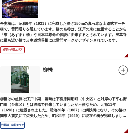
吾妻橋は、昭和6年（1931）に完成した長さ150mの真っ赤な上路式アーチ
橋で、雷門通りを通しています。橋の名称は、江戸の東に位置することから
「東（あずま）橋」や日本武尊命の伝説に由来するとされています。浅草寺
に最も近い橋で歩車道境界柵には雷門マークがデザインされています。
浅草中央部エリア
柳橋
柳橋はの起源は江戸中期、当時は下柳原同朋町（中央区）と対岸の下平右衛
門町（台東区）とは渡船で往来していましたが不便なため、元禄11年
（1698）に建設されました。明治20年（1887）に鋼鉄橋になり、その後の
関東大震災にて焼失したため、昭和4年（1929）に現在の橋が完成しまし
た。
浅草橋・蔵前エリア