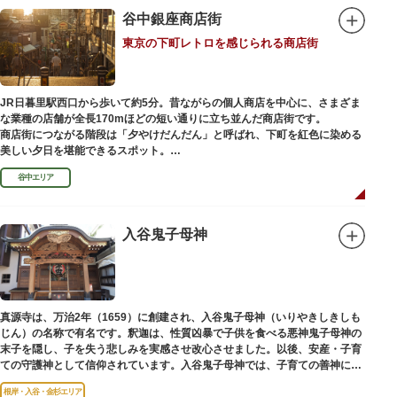
川沿いには「隅田川テラス」と呼ばれる遊歩道も整備されています。心地よ
谷中銀座商店街
い風に吹かれながら、緑化が施された遊歩道で散歩やジョギングを楽しんだ
東京の下町レトロを感じられる商店街
後は、オープンカフェでほっと一息つくのもおすすめです。
隅田川にかかる橋々も、それぞれ特徴的な形をしていて見応えは抜群。せっ
かくなら水上バスに乗船して、優雅に観察してみてはいかがでしょうか。
JR日暮里駅西口から歩いて約5分。昔ながらの個人商店を中心に、さまざま
な業種の店舗が全長170mほどの短い通りに立ち並んだ商店街です。
商店街につながる階段は「夕やけだんだん」と呼ばれ、下町を紅色に染める
美しい夕日を堪能できるスポット。
谷中エリア
谷中銀座商店街は1945年頃に自然発生的に生まれ、現在の近隣型商店街へと
発展。昭和の懐かしい商店街の景観を見ることができます。東京の下町レト
ロを感じられるスポットとして、近隣住民だけではなく、国内外から多くの
観光客が訪れ、買い物や散策を楽しんでいます。
入谷鬼子母神
真源寺は、万治2年（1659）に創建され、入谷鬼子母神（いりやきしきしも
じん）の名称で有名です。釈迦は、性質凶暴で子供を食べる悪神鬼子母神の
末子を隠し、子を失う悲しみを実感させ改心させました。以後、安産・子育
ての守護神として信仰されています。入谷鬼子母神では、子育ての善神にな
った由来からツノのない「おに」の文字を使っています。
根岸・入谷・金杉エリア