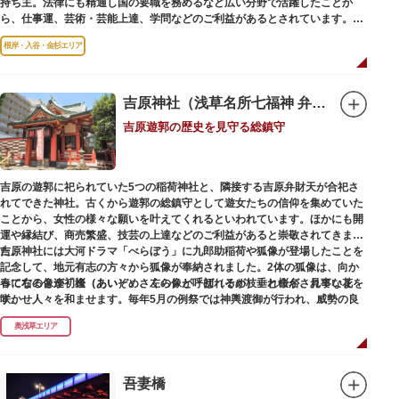
持ち主。法律にも精通し国の要職を務めるなど広い分野で活躍したことか
をもった店舗が集結しています。
ら、仕事運、芸術・芸能上達、学問などのご利益があるとされています。
根岸・入谷・金杉エリア
境内には、国の重要有形民俗文化財であるミニチュアの富士山「富士塚」
や、日本三大に数えられる「庚申塚」、昭和を代表する囲碁棋士・藤沢秀行
氏の功績を顕彰した記念碑など見どころも多数。月毎に趣向を凝らした御朱
印は、うっとりするほど美しいデザインで人気を博しています。
吉原神社（浅草名所七福神 弁財天）
吉原遊郭の歴史を見守る総鎮守
江戸後期には、学問の神様である菅原道真公も回向院より遷され、境内にあ
る末社を含めて15柱もの神様が祀られています。俳優の渥美清が願をかけた
神社としても知られ、映画「男はつらいよ」で寅さんが首にかけているお守
りは、ここ小野照崎神社のものです。
吉原の遊郭に祀られていた5つの稲荷神社と、隣接する吉原弁財天が合祀さ
れてできた神社。古くから遊郭の総鎮守として遊女たちの信仰を集めていた
ことから、女性の様々な願いを叶えてくれるといわれています。ほかにも開
運や縁結び、商売繁盛、技芸の上達などのご利益があると崇敬されてきまし
た。
吉原神社には大河ドラマ「べらぼう」に九郎助稲荷や狐像が登場したことを
記念して、地元有志の方々から狐像が奉納されました。2体の狐像は、向か
春になると逢初桜（あいぞめさくら）と呼ばれるが枝垂れ桜が、見事な花を
って右の像が「逢（あい）」、左の像が「初（そめ）」と命名されていま
咲かせ人々を和ませます。毎年5月の例祭では神輿渡御が行われ、威勢の良
す。
い掛け声とともに各町は活気にあふれます。
奥浅草エリア
吉原弁財天は浅草名所七福神の一社・弁財天にあたり、七福神に関する授与
も年間を通して行われています。
吾妻橋