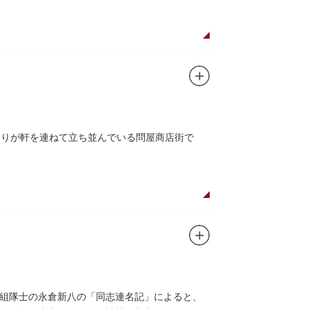
余りが軒を連ねて立ち並んでいる問屋商店街で
組隊士の永倉新八の「同志連名記」によると、