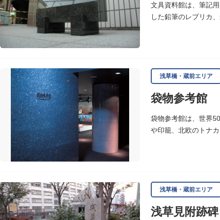
文具資料館は、筆記用
した鉛筆のレプリカ、
浅草橋・蔵前エリア
袋物参考館
袋物参考館は、世界5
や印籠、北欧のトナカ
浅草橋・蔵前エリア
浅草見附跡碑