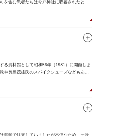
司を含む患者たちは今戸神社に収容されたとあ
る資料館として昭和56年（1981）に開館しま
靴や長島茂雄氏のスパイクシューズなどもあり
は渡船で往来していましたが不便なため、元禄