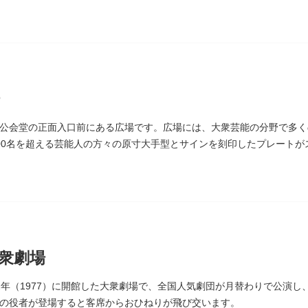
延命長寿の神として奉安されたものです。
公会堂の正面入口前にある広場です。広場には、大衆芸能の分野で多く
00名を超える芸能人の方々の原寸大手型とサインを刻印したプレート
しまれています。
衆劇場
2年（1977）に開館した大衆劇場で、全国人気劇団が月替わりで公演
の役者が登場すると客席からおひねりが飛び交います。