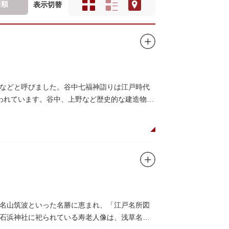
新順
表示切替
などと呼びました。谷中七福神詣りは江戸時代
いわれています。谷中、上野など歴史的な建造物や
名山筑波といった名勝に恵まれ、「江戸名所図
石浜神社に祀られている寿老人像は、浅草名所