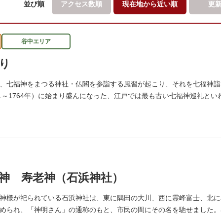
並び順
アクセス数順
現在地から
近い順
更
谷中エリア
り
、七福神をまつる神社・仏閣を参詣する風習が起こり、それを七福神詣
51～1764年）に始まり盛んになった、江戸では最も古い七福神巡礼と
、ゆっくりと一日散策が楽しめるコースになっています。
神 寿老神（石浜神社）
神様が祀られている石浜神社は、東に隅田の大川、西に霊峰富士、北に
められ、「神明さん」の通称のもと、市民の間にその名を馳せました。