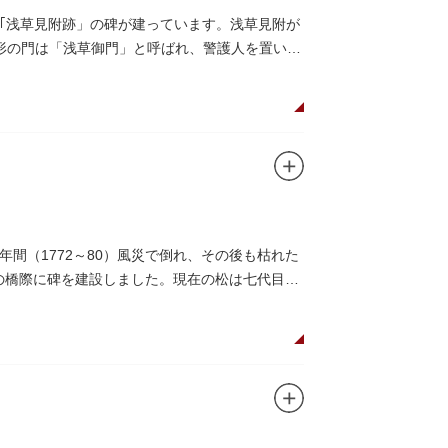
｢浅草見附跡」の碑が建っています。浅草見附が
枡形の門は「浅草御門」と呼ばれ、警護人を置いて
間（1772～80）風災で倒れ、その後も枯れた
この橋際に碑を建設しました。現在の松は七代目と