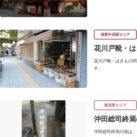
浅草中央部エリア
花川戸靴・は
花川戸靴・はきもの問
す。
奥浅草エリア
沖田総司終焉
沖田総司終焉の地は、