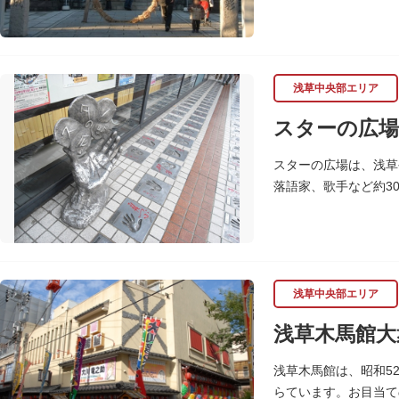
七福神の復活に際し、
浅草中央部エリア
スターの広場
スターの広場は、浅草
落語家、歌手など約3
れ、多くのファンに親
浅草中央部エリア
浅草木馬館大
浅草木馬館は、昭和5
らています。お目当て