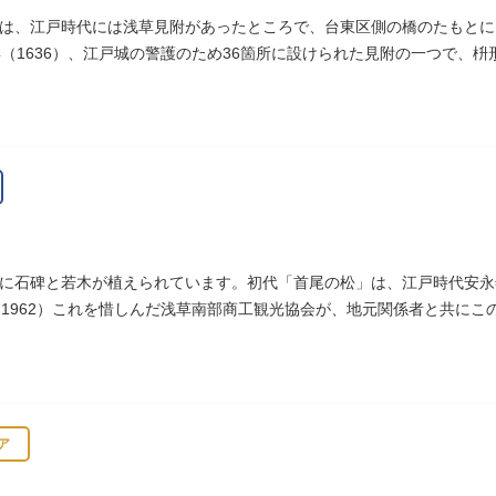
は、江戸時代には浅草見附があったところで、台東区側の橋のたもとに
年（1636）、江戸城の警護のため36箇所に設けられた見附の一つで、
へ往来する人々を取り締まりました。
に石碑と若木が植えられています。初代「首尾の松」は、江戸時代安永年
（1962）これを惜しんだ浅草南部商工観光協会が、地元関係者と共に
ア