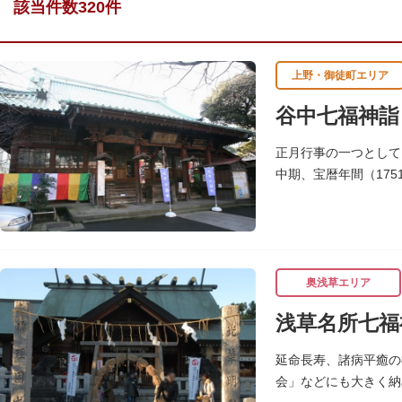
該当件数320件
上野・御徒町エリア
谷中七福神詣
正月行事の一つとして
中期、宝暦年間（17
寺・公園を通りながら
奥浅草エリア
浅草名所七福
延命長寿、諸病平癒の
会」などにも大きく納