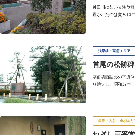
神田川に架かる浅草橋
置かれたのは寛永13
浅草観音や遠くは奥州
浅草橋・蔵前エリア
首尾の松跡碑
蔵前橋西詰めの下流側
り焼失し、昭和37年
いわれます。
根岸・入谷・金杉エリ
ねぎし三平堂