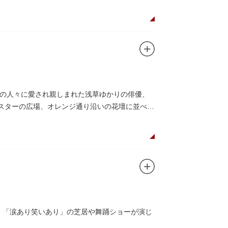
の人々に愛され親しまれた浅草ゆかりの俳優、
がスターの広場、オレンジ通り沿いの花壇に並べら
し、「涙あり笑いあり」の芝居や舞踊ショーが演じ