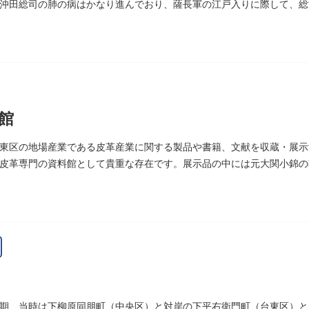
沖田総司の肺の病はかなり進んでおり、薩長軍の江戸入りに際して、総
館
東区の地場産業である皮革産業に関する製品や書籍、文献を収蔵・展示す
皮革専門の資料館として貴重な存在です。展示品の中には元大関小錦の
期、当時は下柳原同朋町（中央区）と対岸の下平右衛門町（台東区）と