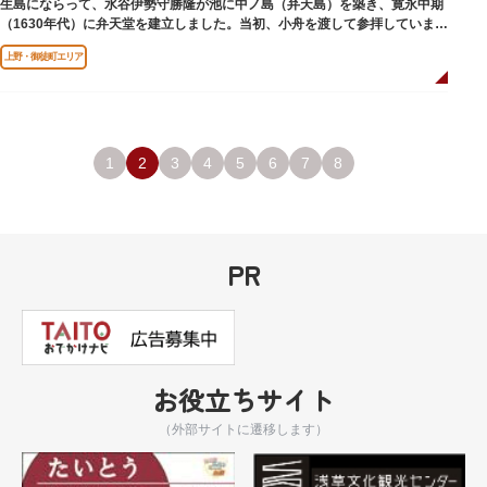
生島にならって、水谷伊勢守勝隆が池に中ノ島（弁天島）を築き、寛永中期
（1630年代）に弁天堂を建立しました。当初、小舟を渡して参拝していまし
たが、後に橋が架けられました。
上野・御徒町エリア
1
2
3
4
5
6
7
8
PR
お役立ちサイト
（外部サイトに遷移します）