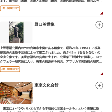
ます。厳有院（家綱）霊廟と常憲院（綱吉）霊廟の建築物群は、昭和20年
（1945）の空襲で大部分を焼失しました。
上野・御徒町エリア
野口英世像
上野恩賜公園内の竹の台噴水東側にある銅像で、昭和26年（1951）に福島
県出身の玉応不三雄によって建立されました。高さ4.5ｍ（石台を含む）の
全身立像です。英世は福島の貧農に生まれ、北里柴三郎博士に師事し、ロッ
クフェラー研究所に入り、梅毒の病原体を発見、アフリカで黄熱病の研究中
感染して、死去しました。
上野・御徒町エリア
東京文化会館
「東京にオペラやバレエもできる本格的な音楽ホールを」という要望に応