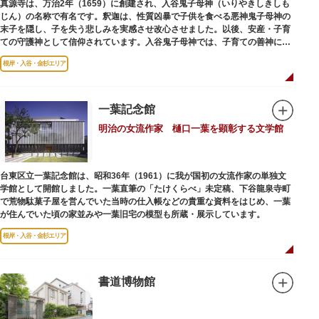
真源寺は、万治2年（1659）に創建され、入谷鬼子母神（いりやきしきしも
じん）の名称で有名です。釈迦は、性質凶暴で子供を食べる悪神鬼子母神の
末子を隠し、子を失う悲しみを実感させ改心させました。以後、安産・子育
ての守護神として信仰されています。入谷鬼子母神では、子育ての善神にな
った由来からツノのない「おに」の文字を使っています。
根岸・入谷・金杉エリア
一葉記念館
明治の女流作家 樋口一葉を顕彰する文学館
台東区立一葉記念館は、昭和36年（1961）に我が国初の女流作家の単独文
学館として開館しました。一葉直筆の「たけくらべ」未定稿、下谷龍泉寺町
で荒物駄菓子屋を営んでいた当時の仕入帳などの貴重な資料をはじめ、一葉
が住んでいた頃の家並みや一葉旧宅の模型も所蔵・展示しています。
根岸・入谷・金杉エリア
書道博物館