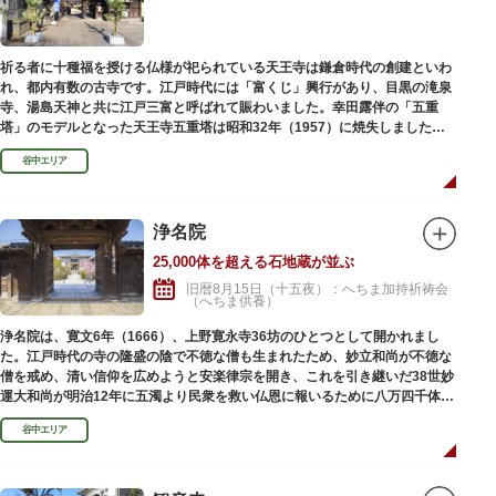
祈る者に十種福を授ける仏様が祀られている天王寺は鎌倉時代の創建といわ
れ、都内有数の古寺です。江戸時代には「富くじ」興行があり、目黒の滝泉
寺、湯島天神と共に江戸三富と呼ばれて賑わいました。幸田露伴の「五重
塔」のモデルとなった天王寺五重塔は昭和32年（1957）に焼失しました
が、その跡地は今も谷中霊園に残っています。
谷中エリア
浄名院
25,000体を超える石地蔵が並ぶ
旧暦8月15日（十五夜）：へちま加持祈祷会
（へちま供養）
浄名院は、寛文6年（1666）、上野寛永寺36坊のひとつとして開かれまし
た。江戸時代の寺の隆盛の陰で不徳な僧も生まれたため、妙立和尚が不徳な
僧を戒め、清い信仰を広めようと安楽律宗を開き、これを引き継いだ38世妙
運大和尚が明治12年に五濁より民衆を救い仏恩に報いるために八万四千体の
石地蔵建立を発願しました。現在では2万５千体を超える像が造立されてい
谷中エリア
ます。