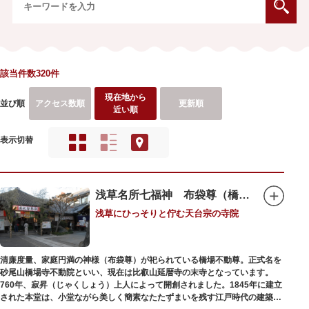
該当件数320件
現在地から
並び順
アクセス数順
更新順
近い順
表示切替
浅草名所七福神 布袋尊（橋場不動尊）
浅草にひっそりと佇む天台宗の寺院
清廉度量、家庭円満の神様（布袋尊）が祀られている橋場不動尊。正式名を
砂尾山橋場寺不動院といい、現在は比叡山延暦寺の末寺となっています。
760年、寂昇（じゃくしょう）上人によって開創されました。1845年に建立
された本堂は、小堂ながら美しく簡素なたたずまいを残す江戸時代の建築様