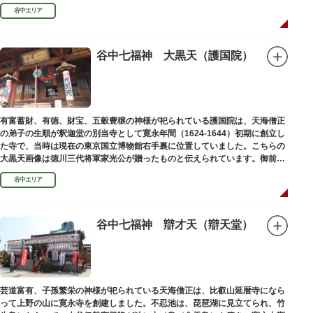
ります。
谷中エリア
谷中七福神 大黒天（護国院）
有富蓄財、有徳、財宝、五穀豊穣の神様が祀られている護国院は、天海僧正
の弟子の生順が釈迦堂の別当寺として寛永年間（1624-1644）初期に創立し
た寺で、当時は現在の東京国立博物館右手裏に位置していました。こちらの
大黒天画像は徳川三代将軍家光公が贈ったものと伝えられています。御前立
の大黒天木像は台東区文化財に指定されています。
谷中エリア
谷中七福神 辯才天（辯天堂）
芸道富有、子孫繁栄の神様が祀られている天海僧正は、比叡山延暦寺になら
って上野の山に寛永寺を創建しました。不忍池は、琵琶湖に見立てられ、竹