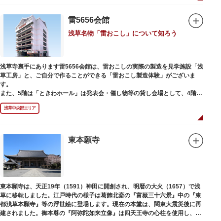
雷5656会館
浅草名物「雷おこし」について知ろう
浅草寺裏手にあります雷5656会館は、雷おこしの実際の製造を見学施設「浅
草工房」と、ご自分で作ることができる「雷おこし製造体験」がございま
す。
また、5階は「ときわホール」は発表会・催し物等の貸し会場として、4階は
打合せなどでご利用いただける「貸しスペース」がございます。
浅草中央部エリア
東本願寺
東本願寺は、天正19年（1591）神田に開創され、明暦の大火（1657）で浅
草に移転しました。江戸時代の様子は葛飾北斎の『富嶽三十六景』中の『東
都浅草本願寺』等の浮世絵に登場します。現在の本堂は、関東大震災後に再
建されました。御本尊の『阿弥陀如来立像』は四天王寺の心柱を使用し、嘉