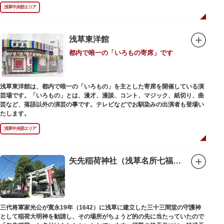
禄2年（1226）頃の作と伝わっています。また、梵鐘は寛永7年（1630）以
浅草中央部エリア
後のものと推定され、都内に現存する梵鐘の中では有数の風格を誇り、毎年
大晦日に除夜の鐘で一般開放します。（要予約）
浅草東洋館
都内で唯一の「いろもの寄席」です
浅草東洋館は、都内で唯一の「いろもの」を主とした寄席を開催している演
芸場です。「いろもの」とは、漫才、漫談、コント、マジック、紙切り、曲
芸など、落語以外の演芸の事です。テレビなどでお馴染みの出演者も登場い
たします。
浅草中央部エリア
矢先稲荷神社（浅草名所七福神 福禄寿）
三代将軍家光公が寛永19年（1642）に浅草に建立した三十三間堂の守護神
として稲荷大明神を勧請し、その場所がちょうど的の先に当たっていたので