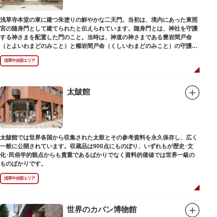
浅草寺本堂の東に建つ朱塗りの鮮やかな二天門。当初は、境内にあった東照
宮の随身門として建てられたと伝えられています。随身門とは、神社を守護
する神さまを配置した門のこと。当時は、神道の神さまである豊岩間戸命
（とよいわまどのみこと）と櫛岩間戸命（くしいわまどのみこと）の守護神
像が左右に祀られていました。
浅草中央部エリア
しかし、1868年（明治元年）に明治政府が発令した神仏分離令により、仏教
寺院である浅草寺には、この2柱の神さまの像を祀ることができなくなりま
した。そこで、浅草寺はこの2柱の像を浅草神社に遷座し、代わりに鎌倉の
鶴岡八幡宮にあった仏教の守護神である広目天（こうもくてん）と持国天
太皷館
（じこくてん）の像を二天門に安置。これに伴い、正式名称が随身門から二
天門に変更されました。
その後、第二次世界大戦により2柱の像は焼失。現在は、上野の寛永寺（か
んえいじ）の四代将軍徳川家綱霊廟にあった持国天と増長天（ぞうちょうて
ん）の像が祀られています。持国天と増長天は、四天王と呼ばれる仏さまと
太皷館では世界各国から収集された太鼓とその参考資料を永久保存し、広く
して知られていますが、四天王は仏教の守護神であることから武装した姿。
一般に公開されています。収蔵品は900点にものぼり、いずれもが歴史･文
どちらも、鎌倉時代以降に流行した複数の木材を組み合わせる技法「寄木
化･民俗学的観点からも貴重であるばかりでなく資料的価値では世界一級の
造」により造られています。
ものばかりです。
浅草中央部エリア
世界のカバン博物館