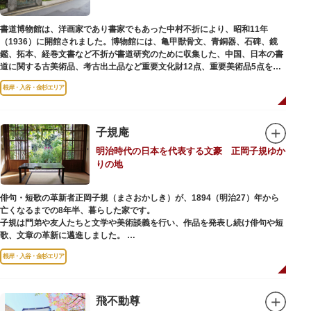
書道博物館は、洋画家であり書家でもあった中村不折により、昭和11年
（1936）に開館されました。博物館には、亀甲獣骨文、青銅器、石碑、鏡
鑑、拓本、経巻文書など不折が書道研究のために収集した、中国、日本の書
道に関する古美術品、考古出土品など重要文化財12点、重要美術品5点を含
む約16000点が収蔵されています。
根岸・入谷・金杉エリア
子規庵
明治時代の日本を代表する文豪 正岡子規ゆか
りの地
俳句・短歌の革新者正岡子規（まさおかしき）が、1894（明治27）年から
亡くなるまでの8年半、暮らした家です。
子規は門弟や友人たちと文学や美術談義を行い、作品を発表し続け俳句や短
歌、文章の革新に邁進しました。
故郷松山より母と妹を呼び寄せ、結核に苦しみながらも34歳で亡くなるまで
根岸・入谷・金杉エリア
精力的に文学作品を創作し続けた場所でもあります。
1945（昭和20）年の空襲で焼失しましたが、その5年後、当時の間取りのま
ま再建され、現在の庵は東京都指定史跡として明治の雰囲気が体感できる魅
飛不動尊
力的な空間となっています。