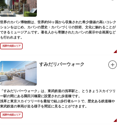
世界のカバン博物館は、世界約50ヶ国から収集された希少価値の高いコレク
ションをはじめ、カバンの歴史・カバンづくりの技術、文化に触れることが
できるミュージアムです。著名人から寄贈されたカバンの展示や企画展など
も行われます。
浅草中央部エリア
すみだリバーウォーク
「すみだリバーウォーク」は、東武鉄道の浅草駅と、とうきょうスカイツリ
ー駅の間にある隅田川橋梁に設置された歩道橋です。
浅草と東京スカイツリー®を最短で結ぶ歩行者ルートで、歴史ある鉄道橋や
東武鉄道の車両が走る様子を間近に見ることができます。
浅草中央部エリア