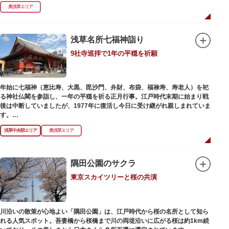
式です。明治の大火、関東大震災、第二次大戦の戦災でも周辺を災禍から守
奥浅草エリア
ったことから「火伏せの不動尊」とも呼ばれています。
本堂の右前には、樹齢約700年の大銀杏が見事な枝葉を伸ばしています。そ
の昔、すぐ近くを流れる隅田川を往来して参拝する人の目印となったのがこ
浅草名所七福神詣り
の銀杏で、今なおそのパワーを授かりに来る人も多いそうです。
9社寺巡拝で1年の平穏を祈願
また、江戸時代から伝わる布袋尊像が祀られています。その姿は肩に袋がな
くお腹が袋代わりの形をしている珍しいもので、古くから庶民に尊信されて
います。（御開帳期間 1月1日～7日）
年始に七福神（恵比寿、大黒、毘沙門、弁財、布袋、福禄寿、寿老人）を祀
る神社仏閣を参詣し、一年の平穏を祈る正月行事。江戸時代末期に始まり戦
後は中断していましたが、1977年に復活し今日に受け継がれ親しまれていま
す。
浅草中央部エリア
奥浅草エリア
浅草名所七福神の特徴は福禄寿、寿老人が2社ずつあり、巡る社寺が9ヶ所あ
るところ。九は数の究み、鳩と言う字にも使われていて、鳩は「集まる」と
いう縁起の良い意味を持つ故事に由来しているそうです。福笹に各社寺の福
絵馬をつけ、色紙・福絵に御朱印をいただきながら巡拝しましょう。
隅田公園のサクラ
東京スカイツリーと桜の共演
江戸文化発祥の地といわれる浅草には、観音様の境内を中心として広く各所
に名所・旧跡があります。七福神をめぐる途中、これらの名跡も訪ねながら
江戸文化の面影を偲んでみてはいかがでしょうか。
御利益にあやかりながらの散策は、福徳と心の安らぎを与えてくれることで
川沿いの散策が心地よい「隅田公園」は、江戸時代から桜の名所として知ら
しょう。
れる人気スポット。吾妻橋から桜橋まで川の両堤沿いに広がる桜は約1km続