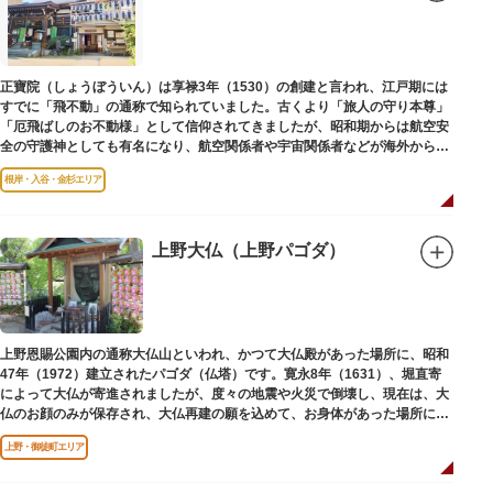
子規が病室兼書斎にしていた「病牀六尺の間」などを復元しており、明治の
暮らしだけでなく創作の様子を偲ぶことができます。現在、一般のボランテ
ィア団体により大切に維持・保存されています。
正寶院（しょうぼういん）は享禄3年（1530）の創建と言われ、江戸期には
すでに「飛不動」の通称で知られていました。古くより「旅人の守り本尊」
「厄飛ばしのお不動様」として信仰されてきましたが、昭和期からは航空安
全の守護神としても有名になり、航空関係者や宇宙関係者などが海外からも
多く参拝に訪れます。
根岸・入谷・金杉エリア
上野大仏（上野パゴダ）
上野恩賜公園内の通称大仏山といわれ、かつて大仏殿があった場所に、昭和
47年（1972）建立されたパゴダ（仏塔）です。寛永8年（1631）、堀直寄
によって大仏が寄進されましたが、度々の地震や火災で倒壊し、現在は、大
仏のお顔のみが保存され、大仏再建の願を込めて、お身体があった場所にパ
ゴダが建てられました。
上野・御徒町エリア