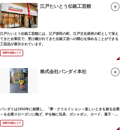
江戸たいとう伝統工芸館
江戸たいとう伝統工芸館には、江戸庶民の町、江戸文化発祥の町として栄え
てきた台東区で、受け継がれてきた伝統工芸への関心を深めることができる
工芸品が展示されています。
浅草中央部エリア
株式会社バンダイ本社
バンダイは1950年に創業し、「夢・クリエイション～楽しいときを創る企業
～を企業スローガンに掲げ、IPを軸に玩具、ガシャポン、カード、菓子・食
品・食玩、アパレル、日用雑貨など、お客さまの身近で楽しんでいただける
浅草中央部エリア
エンターテインメントをお届けしています。