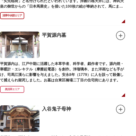
「矢先稲荷」と名付けられたといわれています。拝殿の格天井には、神武天
皇の御世からの「日本馬乗史」を描いた100枚の絵が奉納されて、馬にまつ
わる歴史が一目瞭然に理解できます。
浅草中央部エリア
平賀源内墓
平賀源内は、江戸中期に活躍した本草学者、科学者、戯作者です。源内焼・
寒暖計・エレキテル（摩擦起電器）を創作。浄瑠璃本、また洋画なども手が
け、司馬江漢らに影響を与えました。安永8年（1779）に人を誤って殺傷し
て捕えられ獄死しました。お墓は台東区橋場二丁目の住宅街にあります。
奥浅草エリア
入谷鬼子母神