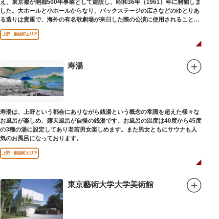
え、東京都が開都500年事業として建設し、昭和36年（1961）年に開館しま
した。大ホールと小ホールからなり、バックステージの広さなどのゆとりあ
る造りは貴重で、海外の有名歌劇場が来日した際の公演に使用されることが
多いホールです。
上野・御徒町エリア
寿湯
寿湯は、上野という都会にありながら銭湯という概念の常識を超えた様々な
お風呂が楽しめ、露天風呂が自慢の銭湯です。お風呂の温度は40度から45度
の3種の湯に設定してあり老若男女楽しめます。また男女ともにサウナも人
気のお風呂になっております。
上野・御徒町エリア
東京藝術大学大学美術館