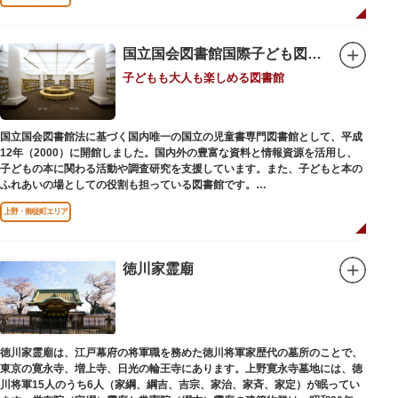
国立国会図書館国際子ども図書館
子どもも大人も楽しめる図書館
国立国会図書館法に基づく国内唯一の国立の児童書専門図書館として、平成
12年（2000）に開館しました。国内外の豊富な資料と情報資源を活用し、
子どもの本に関わる活動や調査研究を支援しています。また、子どもと本の
ふれあいの場としての役割も担っている図書館です。
レンガ棟は、明治39年（1906）に建てられた帝国図書館の建物を保存・再
上野・御徒町エリア
利用しています。
徳川家霊廟
徳川家霊廟は、江戸幕府の将軍職を務めた徳川将軍家歴代の墓所のことで、
東京の寛永寺、増上寺、日光の輪王寺にあります。上野寛永寺墓地には、徳
川将軍15人のうち6人（家綱、綱吉、吉宗、家治、家斉、家定）が眠ってい