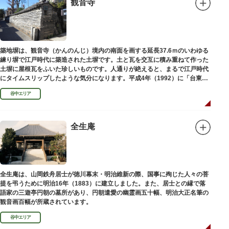
観音寺
築地塀は、観音寺（かんのんじ）境内の南面を画する延長37.6ｍのいわゆる
練り塀で江戸時代に築造された土塀です。土と瓦を交互に積み重ねて作った
土塀に屋根瓦をふいた珍しいものです。人通りが絶えると、まるで江戸時代
にタイムスリップしたような気分になります。平成4年（1992）に「台東区
まちかど賞」を受賞しました。
谷中エリア
全生庵
全生庵は、山岡鉄舟居士が徳川幕末・明治維新の際、国事に殉じた人々の菩
提を弔うために明治16年（1883）に建立しました。また、居士との縁で落
語家の三遊亭円朝の墓所があり、円朝遣愛の幽霊画五十幅、明治大正名筆の
観音画百幅が所蔵されています。
谷中エリア