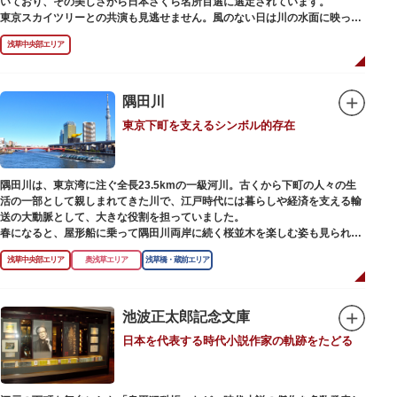
いており、その美しさから日本さくら名所百選に選定されています。
東京スカイツリーとの共演も見逃せません。風のない日は川の水面に映った
「逆さスカイツリー」と桜のコラボレーションも楽しめます。シーズン中は
浅草中央部エリア
夜桜がライトアップされ、日中とは異なる幻想的な雰囲気に包まれるのも魅
力のひとつ。屋形船や水上バスも運航しているので、いつもと違った目線の
お花見もおすすめです。
隅田川
東京下町を支えるシンボル的存在
隅田川は、東京湾に注ぐ全長23.5kmの一級河川。古くから下町の人々の生
活の一部として親しまれてきた川で、江戸時代には暮らしや経済を支える輸
送の大動脈として、大きな役割を担っていました。
春になると、屋形船に乗って隅田川両岸に続く桜並木を楽しむ姿も見られ、
東京スカイツリーとのコラボレーションも、まさに絵になる光景です。ま
浅草中央部エリア
奥浅草エリア
浅草橋・蔵前エリア
た、毎年7月の最終土曜日に開催される「隅田川花火大会」は、東京の夏の
風物詩になっており、こちらも多くの見物客でにぎわいます。
川沿いには「隅田川テラス」と呼ばれる遊歩道も整備されています。心地よ
池波正太郎記念文庫
い風に吹かれながら、緑化が施された遊歩道で散歩やジョギングを楽しんだ
日本を代表する時代小説作家の軌跡をたどる
後は、オープンカフェでほっと一息つくのもおすすめです。
隅田川にかかる橋々も、それぞれ特徴的な形をしていて見応えは抜群。せっ
かくなら水上バスに乗船して、優雅に観察してみてはいかがでしょうか。