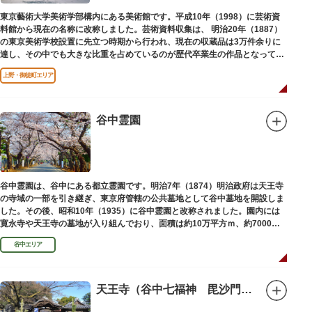
東京藝術大学美術学部構内にある美術館です。平成10年（1998）に芸術資
料館から現在の名称に改称しました。芸術資料収集は、 明治20年（1887）
の東京美術学校設置に先立つ時期から行われ、現在の収蔵品は3万件余りに
達し、その中でも大きな比重を占めているのが歴代卒業生の作品となってい
ます。
上野・御徒町エリア
谷中霊園
谷中霊園は、谷中にある都立霊園です。明治7年（1874）明治政府は天王寺
の寺域の一部を引き継ぎ、東京府管轄の公共墓地として谷中墓地を開設しま
した。その後、昭和10年（1935）に谷中霊園と改称されました。園内には
寛永寺や天王寺の墓地が入り組んでおり、面積は約10万平方ｍ、約7000基
の墓が並んでいます。園内を通る「さくら通り」は桜の名所となっていま
谷中エリア
す。
天王寺（谷中七福神 毘沙門天）