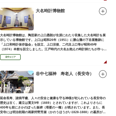
大名時計博物館
大名時計博物館は、陶芸家の上口愚朗が生涯にわたり収集した大名時計を展
示している博物館です。上口は昭和26年（1951）に勝山藩の下谷屋敷跡に
「上口和時計保存協会」を設立、上口没後、二代目上口等が昭和49年
（1974）本館を設立しました。江戸時代の大名お抱えの時計師たちが作った
櫓時計、台時計、枕時計などが並びます。
谷中エリア
谷中七福神 寿老人（長安寺）
延命長寿、諸病平癒、人々の安全と健康を守る神様が祀られている長安寺の
歴史は古く、建立は寛文9年（1669）とされていますが、これよりさらに
400年も前にさかのぼった板碑（塔婆の一種）が残されています。また、長
安寺には明治初期の画家狩野芳崖（かのうほうがい1828-1888）の墓所があ