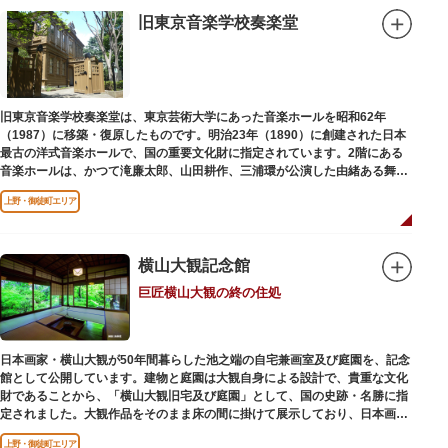
旧東京音楽学校奏楽堂
旧東京音楽学校奏楽堂は、東京芸術大学にあった音楽ホールを昭和62年
（1987）に移築・復原したものです。明治23年（1890）に創建された日本
最古の洋式音楽ホールで、国の重要文化財に指定されています。2階にある
音楽ホールは、かつて滝廉太郎、山田耕作、三浦環が公演した由緒ある舞台
です。
上野・御徒町エリア
横山大観記念館
巨匠横山大観の終の住処
日本画家・横山大観が50年間暮らした池之端の自宅兼画室及び庭園を、記念
館として公開しています。建物と庭園は大観自身による設計で、貴重な文化
財であることから、「横山大観旧宅及び庭園」として、国の史跡・名勝に指
定されました。大観作品をそのまま床の間に掛けて展示しており、日本画本
来の楽しみ方を体験できる貴重な空間です。
上野・御徒町エリア