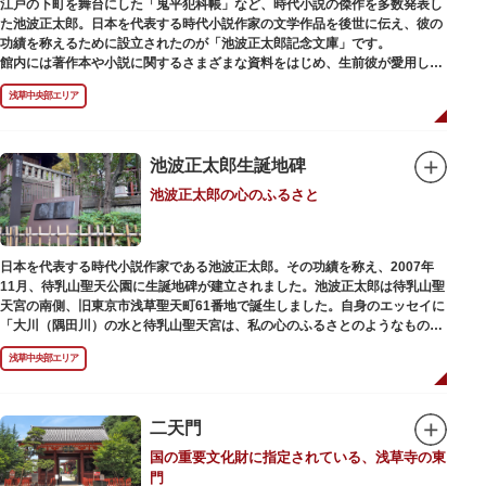
江戸の下町を舞台にした「鬼平犯科帳」など、時代小説の傑作を多数発表し
た池波正太郎。日本を代表する時代小説作家の文学作品を後世に伝え、彼の
功績を称えるために設立されたのが「池波正太郎記念文庫」です。
館内には著作本や小説に関するさまざまな資料をはじめ、生前彼が愛用して
いた万年筆やパイプ、帽子などが展示されています。書斎も復元されてお
浅草中央部エリア
り、池波正太郎をより身近に感じられるスポットです。また「池波グッズ」
とよばれる、作品の舞台を紹介した古地図やポストカード、扇子など様々な
グッズも必見。池波ファンにはたまらない空間となっています。
池波正太郎生誕地碑
池波正太郎の心のふるさと
日本を代表する時代小説作家である池波正太郎。その功績を称え、2007年
11月、待乳山聖天公園に生誕地碑が建立されました。池波正太郎は待乳山聖
天宮の南側、旧東京市浅草聖天町61番地で誕生しました。自身のエッセイに
「大川（隅田川）の水と待乳山聖天宮は、私の心のふるさとのようなもの
だ」（『東京の情景「大川と待乳山聖天宮」』より）と記しており、小説の
浅草中央部エリア
舞台にも待乳山や近くの今戸、橋場などをたびたび登場させています。
二天門
国の重要文化財に指定されている、浅草寺の東
門