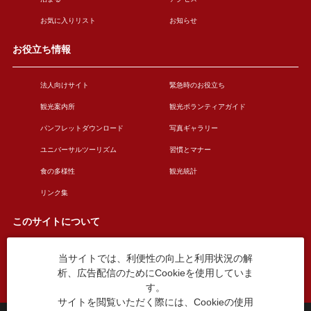
お気に入りリスト
お知らせ
お役立ち情報
法人向けサイト
緊急時のお役立ち
観光案内所
観光ボランティアガイド
パンフレットダウンロード
写真ギャラリー
ユニバーサルツーリズム
習慣とマナー
食の多様性
観光統計
リンク集
このサイトについて
当サイトでは、利便性の向上と利用状況の解
このサイトについて
広告掲載について
析、広告配信のためにCookieを使用していま
お問い合わせ
す。
サイトを閲覧いただく際には、Cookieの使用