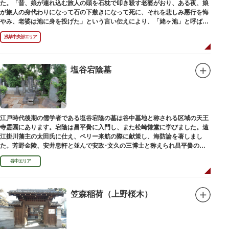
た。「昔、娘が連れ込む旅人の頭を石枕で叩き殺す老婆がおり、ある夜、娘
が旅人の身代わりになって石の下敷きになって死に、それを悲しみ悪行を悔
やみ、老婆は池に身を投げた」という言い伝えにより、「姥ヶ池」と呼ばれ
ていました。その碑は花川戸公園内にあります。
浅草中央部エリア
塩谷宕陰墓
江戸時代後期の儒学者である塩谷宕陰の墓は谷中墓地と称される区域の天王
寺霊園にあります。宕陰は昌平黌に入門し、また松崎慊堂に学びました。遠
江掛川藩主の太田氏に仕え、ペリー来航の際に献策し、海防論を著しまし
た。芳野金陵、安井息軒と並んで安政･文久の三博士と称えられ昌平黌の教
授として多くの文人を育て、慶応3年 （1867）に没しました。
谷中エリア
笠森稲荷（上野桜木）