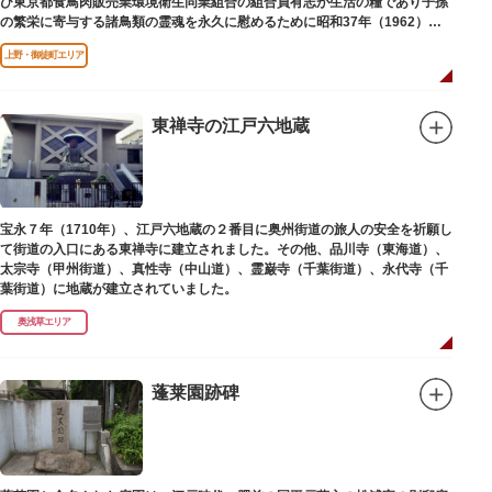
び東京都食鳥肉販売業環境衛生同業組合の組合員有志が生活の糧であり子孫
の繁栄に寄与する諸鳥類の霊魂を永久に慰めるために昭和37年（1962）に
建立されました。
上野・御徒町エリア
東禅寺の江戸六地蔵
宝永７年（1710年）、江戸六地蔵の２番目に奥州街道の旅人の安全を祈願し
て街道の入口にある東禅寺に建立されました。その他、品川寺（東海道）、
太宗寺（甲州街道）、真性寺（中山道）、霊巌寺（千葉街道）、永代寺（千
葉街道）に地蔵が建立されていました。
奥浅草エリア
蓬莱園跡碑