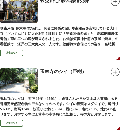
笠森お仙･鈴木春信の碑
笠森お仙･鈴木春信の碑は、お仙に関係の深い笠森稲荷を合祀している大円
寺（だいえんじ）に大正8年（1919）に「笠森阿仙の碑」と「錦絵開祖鈴木
春信」碑の二つの碑が建立されました。お仙は笠森神社前の茶屋「鍵屋」の
看板娘で、江戸の三大美人の一人です。絵師鈴木春信はその姿を、当時新し
い絵画様式である多色刷り版画「錦絵」に描きました。
谷中エリア
玉林寺のシイ（巨樹）
玉林寺のシイは、天正 19年（1591）に創建された玉林寺本堂の裏庭にある
都指定天然記念物の巨大なシイの木です。シイの種類はスダジイで、幹回り
5.63ｍ、樹高9.5ｍ、枝張りは東に3.5ｍ、西に2ｍ、南に7.5ｍ、北に4ｍあ
ります。見学する際は玉林寺の寺務所にて記帳し、寺の方と見学します。
谷中エリア