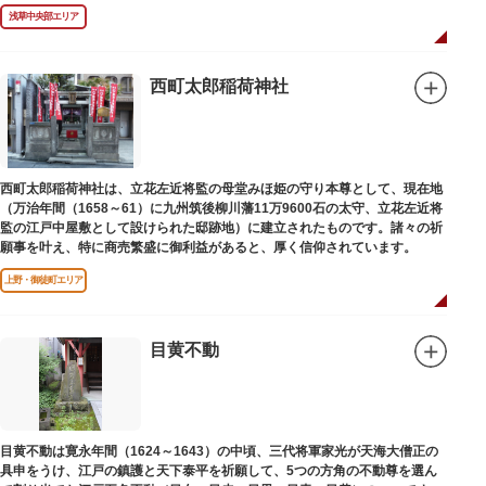
浅草中央部エリア
西町太郎稲荷神社
西町太郎稲荷神社は、立花左近将監の母堂みほ姫の守り本尊として、現在地
（万治年間（1658～61）に九州筑後柳川藩11万9600石の太守、立花左近将
監の江戸中屋敷として設けられた邸跡地）に建立されたものです。諸々の祈
願事を叶え、特に商売繁盛に御利益があると、厚く信仰されています。
上野・御徒町エリア
目黄不動
目黄不動は寛永年間（1624～1643）の中頃、三代将軍家光が天海大僧正の
具申をうけ、江戸の鎮護と天下泰平を祈願して、5つの方角の不動尊を選ん