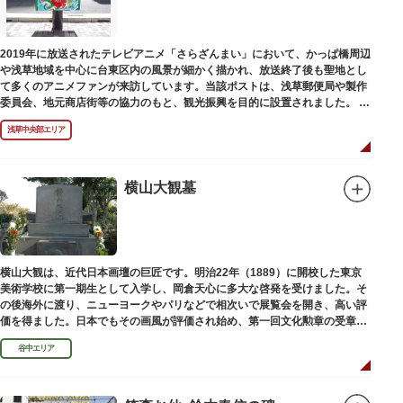
に名所・旧跡があります。七福神をめぐる途中、これらの名跡も訪ねながら
江戸文化の面影を偲んでみてはいかがでしょうか。
御利益にあやかりながらの散策は、福徳と心の安らぎを与えてくれることで
2019年に放送されたテレビアニメ「さらざんまい」において、かっぱ橋周辺
しょう。
や浅草地域を中心に台東区内の風景が細かく描かれ、放送終了後も聖地とし
て多くのアニメファンが来訪しています。当該ポストは、浅草郵便局や製作
委員会、地元商店街等の協力のもと、観光振興を目的に設置されました。
<「さらざんまい」監督の幾原邦彦氏のコメント>
浅草中央部エリア
「実在する風景を舞台として制作したキャラクターたちが、このような形で
地域の方々にも受け入れていただけて大変嬉しいです。聖地巡礼のシンボル
としていただければスタッフ一同、幸いです。」
横山大観墓
設置年月日:令和3年3月10日
横山大観は、近代日本画壇の巨匠です。明治22年（1889）に開校した東京
美術学校に第一期生として入学し、岡倉天心に多大な啓発を受けました。そ
の後海外に渡り、ニューヨークやパリなどで相次いで展覧会を開き、高い評
価を得ました。日本でもその画風が評価され始め、第一回文化勲章の受章者
となりました。お墓は谷中霊園にあります。
谷中エリア