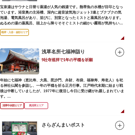
宝泉湯はサウナと日替り薬湯が人気の銭湯です。熱帯魚の水槽が目印となっ
ています。浴室奥の主浴槽、深内に超音波気泡ジェット3連とブクブクの気
泡湯、電気風呂があり、並びに、別室となったミストと薬風呂があります。
ぬるめの湯の薬風呂、頭上から降りそそぐミストの細かい霧雨が気持ちいい
と評判です。
根岸・入谷・金杉エリア
浅草名所七福神詣り
9社寺巡拝で1年の平穏を祈願
年始に七福神（恵比寿、大黒、毘沙門、弁財、布袋、福禄寿、寿老人）を祀
る神社仏閣を参詣し、一年の平穏を祈る正月行事。江戸時代末期に始まり戦
後は中断していましたが、1977年に復活し今日に受け継がれ親しまれていま
す。
浅草中央部エリア
奥浅草エリア
浅草名所七福神の特徴は福禄寿、寿老人が2社ずつあり、巡る社寺が9ヶ所あ
るところ。九は数の究み、鳩と言う字にも使われていて、鳩は「集まる」と
いう縁起の良い意味を持つ故事に由来しているそうです。福笹に各社寺の福
絵馬をつけ、色紙・福絵に御朱印をいただきながら巡拝しましょう。
さらざんまいポスト
江戸文化発祥の地といわれる浅草には、観音様の境内を中心として広く各所