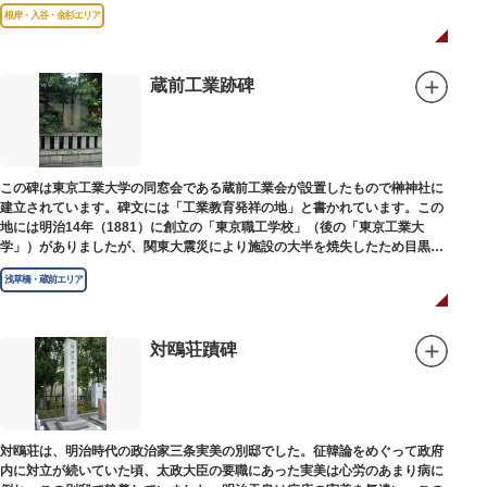
根岸・入谷・金杉エリア
蔵前工業跡碑
この碑は東京工業大学の同窓会である蔵前工業会が設置したもので榊神社に
建立されています。碑文には「工業教育発祥の地」と書かれています。この
地には明治14年（1881）に創立の「東京職工学校」（後の「東京工業大
学」）がありましたが、関東大震災により施設の大半を焼失したため目黒に
移転しました。
浅草橋・蔵前エリア
対鴎荘蹟碑
対鴎荘は、明治時代の政治家三条実美の別邸でした。征韓論をめぐって政府
内に対立が続いていた頃、太政大臣の要職にあった実美は心労のあまり病に