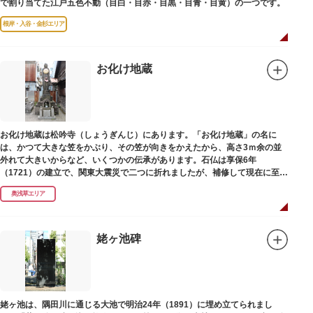
で割り当てた江戸五色不動（目白・目赤・目黒・目青・目黄）の一つです。
根岸・入谷・金杉エリア
お化け地蔵
お化け地蔵は松吟寺（しょうぎんじ）にあります。「お化け地蔵」の名に
は、かつて大きな笠をかぶり、その笠が向きをかえたから、高さ3ｍ余の並
外れて大きいからなど、いくつかの伝承があります。石仏は享保6年
（1721）の建立で、関東大震災で二つに折れましたが、補修して現在に至っ
ています。常夜灯は、寛政2年（1790）に建てられました。
奥浅草エリア
姥ヶ池碑
姥ヶ池は、隅田川に通じる大池で明治24年（1891）に埋め立てられまし