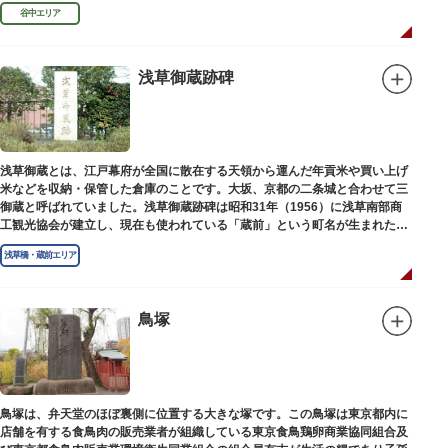
め優れた画家を世に送り出しました。
谷中エリア
浅草御蔵跡碑
浅草御蔵とは、江戸幕府が全国に散在する天領から運んだ年貢米や買い上げ
米などを収納・保管した倉庫のことです。大坂、京都の二条城と合わせて三
御蔵と呼ばれていました。浅草御蔵跡碑は昭和31年（1956）に浅草南部商
工観光協会が建立し、現在も使われている「蔵前」という町名が生まれたの
は昭和9年（1934）のことです。
浅草橋・蔵前エリア
鳥塚
鳥塚は、弁天堂のほぼ裏側に位置する大きな塚です。この鳥塚は東京都内に
店舗を有する食鳥肉の販売業者が組織している東京食鳥鶏卵商業協同組合及