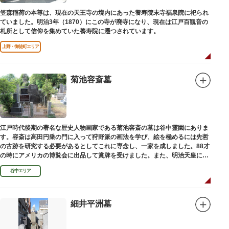
笠森稲荷の本尊は、現在の天王寺の境内にあった養寿院末寺福泉院に祀られ
ていました。明治3年（1870）にこの寺が廃寺になり、現在は江戸百観音の
札所として信仰を集めていた養寿院に遷つされています。
上野・御徒町エリア
菊池容斎墓
江戸時代後期の著名な歴史人物画家である菊池容斎の墓は谷中霊園にありま
す。容斎は高田円乗の門に入って狩野派の画法を学び、絵を極めるには先哲
の古跡を研究する必要があるとしてこれに専念し、一家を成しました。88才
の時にアメリカの博覧会に出品して賞牌を受けました。また、明治天皇に
「日本画史」の称を賜りました。
谷中エリア
細井平洲墓