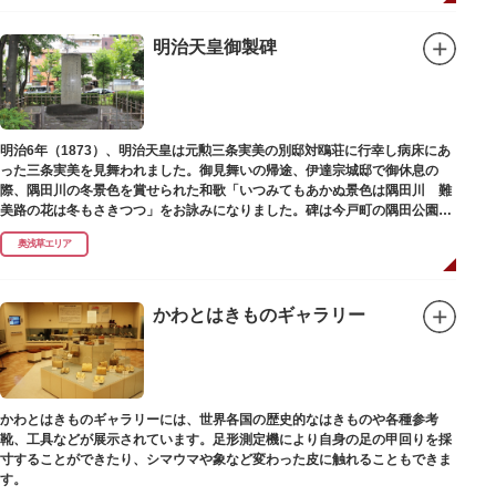
明治天皇御製碑
明治6年（1873）、明治天皇は元勲三条実美の別邸対鴎荘に行幸し病床にあ
った三条実美を見舞われました。御見舞いの帰途、伊達宗城邸で御休息の
際、隅田川の冬景色を賞せられた和歌「いつみてもあかぬ景色は隅田川 難
美路の花は冬もさきつつ」をお詠みになりました。碑は今戸町の隅田公園内
にあります。
奥浅草エリア
かわとはきものギャラリー
かわとはきものギャラリーには、世界各国の歴史的なはきものや各種参考
靴、工具などが展示されています。足形測定機により自身の足の甲回りを採
寸することができたり、シマウマや象など変わった皮に触れることもできま
す。