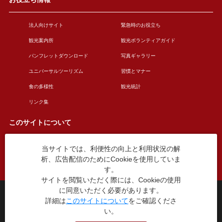
法人向けサイト
緊急時のお役立ち
観光案内所
観光ボランティアガイド
パンフレットダウンロード
写真ギャラリー
ユニバーサルツーリズム
習慣とマナー
食の多様性
観光統計
リンク集
このサイトについて
当サイトでは、利便性の向上と利用状況の解
このサイトについて
広告掲載について
析、広告配信のためにCookieを使用していま
お問い合わせ
す。
サイトを閲覧いただく際には、Cookieの使用
に同意いただく必要があります。
台東区役所観光課
詳細は
このサイトについて
をご確認くださ
〒110-8615 東京都台東区東上野4丁目5番6号
い。
TEL：03-5246-1151
（平日8:30〜17:15 土日祝休み）