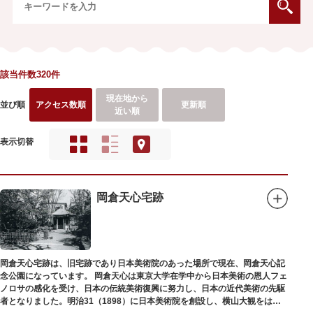
該当件数320件
現在地から
並び順
アクセス数順
更新順
近い順
表示切替
岡倉天心宅跡
岡倉天心宅跡は、旧宅跡であり日本美術院のあった場所で現在、岡倉天心記
念公園になっています。 岡倉天心は東京大学在学中から日本美術の恩人フェ
ノロサの感化を受け、日本の伝統美術復興に努力し、日本の近代美術の先駆
者となりました。明治31（1898）に日本美術院を創設し、横山大観をはじ