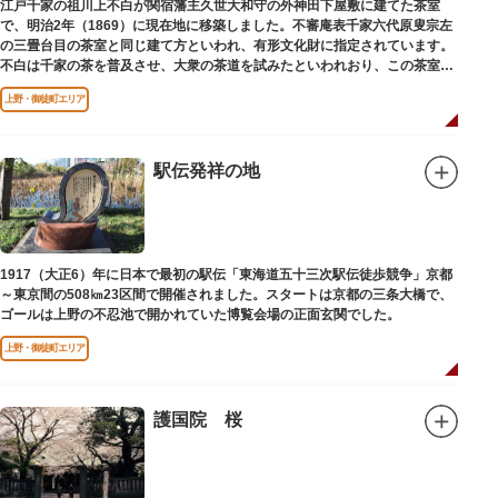
江戸千家の祖川上不白が関宿藩主久世大和守の外神田下屋敷に建てた茶室
で、明治2年（1869）に現在地に移築しました。不審庵表千家六代原叟宗左
の三畳台目の茶室と同じ建て方といわれ、有形文化財に指定されています。
不白は千家の茶を普及させ、大衆の茶道を試みたといわれおり、この茶室は
江戸千家を広める拠点となりました。
上野・御徒町エリア
駅伝発祥の地
1917（大正6）年に日本で最初の駅伝「東海道五十三次駅伝徒歩競争」京都
～東京間の508㎞23区間で開催されました。スタートは京都の三条大橋で、
ゴールは上野の不忍池で開かれていた博覧会場の正面玄関でした。
上野・御徒町エリア
護国院 桜