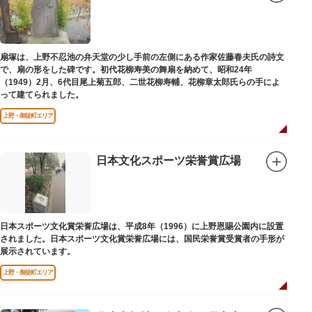
扇塚は、上野不忍池の弁天堂の少し手前の左側にある作家佐藤春夫氏の詩文
で、扇の形をした碑です。初代花柳寿美の舞扇を納めて、昭和24年
（1949）2月、6代目尾上菊五郎、二世花柳寿輔、花柳章太郎氏らの手によ
って建てられました。
上野・御徒町エリア
日本文化スポーツ栄誉賞広場
日本スポーツ文化賞栄誉広場は、平成8年（1996）に上野恩賜公園内に設置
されました。日本スポーツ文化賞栄誉広場には、国民栄誉賞受賞者の手形が
展示されています。
上野・御徒町エリア