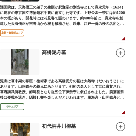
護国院は、天海僧正の弟子の生順が釈迦堂の別当寺として寛永元年（1624）
に現在の東京国立博物館右手裏に創立した寺です。上野公園一帯には約1200
本の桜があり、開花時には花見客で賑わいます。約400年前に、寛永寺を創
建した天海僧正が吉野山から桜を移植させ、以来、江戸一番の桜の名所とし
て今日に及んでいます。
上野・御徒町エリア
高橋泥舟墓
泥舟は幕末期の幕臣・槍術家である高橋泥舟の墓は大雄寺（だいおうじ）に
あります。山岡鉄舟の義兄にあたります。剣術の名人として世に賞賛され、
幕府講武所教授、師範役となり従五位下伊勢守に叙任されました。廃藩置県
後は要職を退き、隠棲し書を楽しんだといわれます。勝海舟・山岡鉄舟と共
に幕末の三舟といわれています。
谷中エリア
初代柄井川柳墓