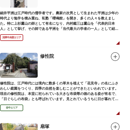
細井平洲は江戸時代の儒学者です。農家の次男として生まれた平洲は少年の
時代より勉学を積み重ね、私塾「嚶鳴館」を開き、多くの人々を教えまし
た。特に上杉鷹山の師として有名になり、内村鑑三は鷹山を「代表的日本
人」として挙げ、その師である平洲を「当代最大の学者の一人」として紹介
しています。お墓は天嶽院（てんがくいん）境内にあります。
浅草中央部エリア
修性院
修性院は、江戸時代には境内に数多くの草木を植えて「花見寺」の名にふさ
わしい庭園をつくり、四季の自然を楽しむことができたといわれています。
現在の修性院は、本堂に祀られている大きな布袋尊の徳のある姿が有名で、
「日ぐらしの布袋」とも呼ばれています。見とれているうちに日が暮れてし
まった、という言い伝えです。
谷中エリア
扇塚