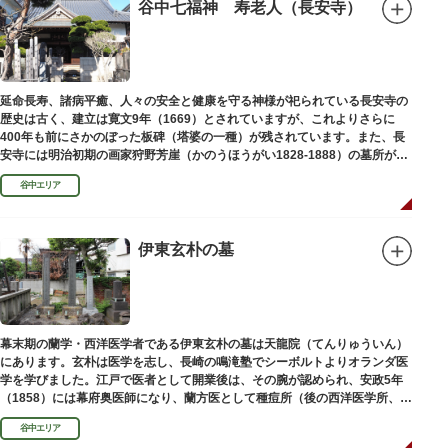
谷中七福神 寿老人（長安寺）
延命長寿、諸病平癒、人々の安全と健康を守る神様が祀られている長安寺の
歴史は古く、建立は寛文9年（1669）とされていますが、これよりさらに
400年も前にさかのぼった板碑（塔婆の一種）が残されています。また、長
安寺には明治初期の画家狩野芳崖（かのうほうがい1828-1888）の墓所があ
ります。
谷中エリア
伊東玄朴の墓
幕末期の蘭学・西洋医学者である伊東玄朴の墓は天龍院（てんりゅういん）
にあります。玄朴は医学を志し、長崎の鳴滝塾でシーボルトよりオランダ医
学を学びました。江戸で医者として開業後は、その腕が認められ、安政5年
（1858）には幕府奥医師になり、蘭方医として種痘所（後の西洋医学所、現
東京大学医学部）の開設などに尽力し、明治4年（1871）72歳で没しまし
谷中エリア
た。