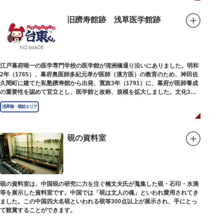
旧躋寿館跡 浅草医学館跡
江戸幕府唯一の医学専門学校の医学館が清洲橋通り沿いにありました。明和
2年（1765）、幕府奥医師多紀元孝が医師（漢方医）の教育のため、神田佐
久間町に建てた私塾躋寿館から出発、寛政3年（1791）に、幕府が医師養成
の重要性を認めて官立とし、医学館と改称、規模を拡大しました。文化3年
（1806）、大火に遭い焼失しましたが、同年に旧向柳原一丁目に移転、再建
浅草橋・蔵前エリア
されました。
敷地は約7千平方メートル、代々多紀家がその監督に当たり、天保14年
（1843）には寄宿舎を設けて全寮制とし、広く一般からも入学を許可し、子
弟育成をはかるなど、江戸時代後期から明治維新に至る日本の医学振興に貢
硯の資料室
献しました。
※現在、この場所に「旧躋寿館跡 浅草医学館跡」に関する案内板や説明版
等は設置されておりません。
硯の資料室は、中国硯の研究に力を注ぐ楠文夫氏が蒐集した硯・石印・水滴
等を展示した資料室です。中国では「硯は文人の魂」といわれ愛用されてき
ました。この中国四大名硯といわれる硯等300点以上が展示され、手にとっ
て観賞することができます。