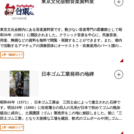
東京文化会館音楽資料室
東京文化会館内にある音楽資料室です。数少ない音楽専門の図書館として昭
和36年（1961）に開設されました。クラシック音楽を中心に、民族音楽、
邦楽、舞踊などの資料を無料で閲覧・視聴することができます。また、都内
で活動するアマチュアの演奏団体にオーケストラ・吹奏楽用のパート譜の館
外貸出も行っています。
上野・御徒町エリア
日本ゴム工業発祥の地碑
昭和46年（1971）、日本ゴム工業会 三田土会によって建立された石碑で
す。明治19年（1886）に松前藩士の四人の兄弟が日本で初めてゴムの熱加
硫法に成功し、土屋護謨（ゴム）製造所をこの地に創設しました。後に「三
田土ゴム工業」となり大規模な工場を建設、軟式のゴムボールや消しゴムな
ど新しいゴム製品を次々に開発しました。
上野・御徒町エリア