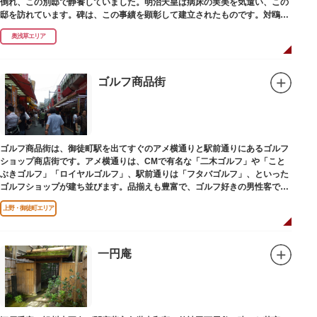
倒れ、この別邸で静養していました。明治天皇は病床の実美を気遣い、この
邸を訪れています。碑は、この事績を顕彰して建立されたものです。対鴎荘
は、多摩市連光寺に移築されました。
奥浅草エリア
ゴルフ商品街
ゴルフ商品街は、御徒町駅を出てすぐのアメ横通りと駅前通りにあるゴルフ
ショップ商店街です。アメ横通りは、CMで有名な「二木ゴルフ」や「こと
ぶきゴルフ」「ロイヤルゴルフ」、駅前通りは「フタバゴルフ」、といった
ゴルフショップが建ち並びます。品揃えも豊富で、ゴルフ好きの男性客で賑
わっています。
上野・御徒町エリア
一円庵