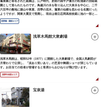
蓬莱園と命名された庭園は、江戸時代、肥前の国平戸藩主の松浦家の別邸庭
園として造られたものです。鳥越川の水を取り込んだ大泉水を中心に、二千
六百坪の敷地に築山や東屋、四季の花木、蓬莱の仙郷を思わせる名園だった
ようですが、関東大震災で荒廃し、現在は都立忍岡高校校庭に池の一部と都
指定の天然記念物の大イチョウを残すのみです。
浅草橋・蔵前エリア
浅草木馬館大衆劇場
浅草木馬館は、昭和52年（1977）に開館した大衆劇場で、全国人気劇団が
月替わりで公演し、「涙あり笑いあり」の芝居や舞踊ショーが演じらていま
す。お目当ての役者が登場すると客席からおひねりが飛び交います。
浅草中央部エリア
宝泉湯