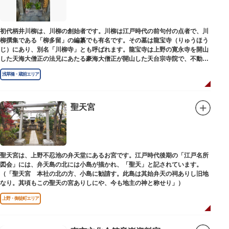
初代柄井川柳は、川柳の創始者です。川柳は江戸時代の前句付の点者で、川
柳撰集である「柳多留」の編纂でも有名です。その墓は龍宝寺（りゅうほう
じ）にあり、別名「川柳寺」とも呼ばれます。龍宝寺は上野の寛永寺を開山
した天海大僧正の法兄にあたる豪海大僧正が開山した天台宗寺院で、不動明
王の梵字を刻んだ板碑が境内に残っています。
浅草橋・蔵前エリア
聖天宮
聖天宮は、上野不忍池の弁天堂にあるお宮です。江戸時代後期の「江戸名所
図会」には、弁天島の北には小島が描かれ、「聖天」と記されています。
（「聖天宮 本社の北の方、小島に勧請す。此島は其始弁天の祠ありし旧地
なり。其頃もこの聖天の宮ありしにや、今も地主の神と称せり」）
上野・御徒町エリア