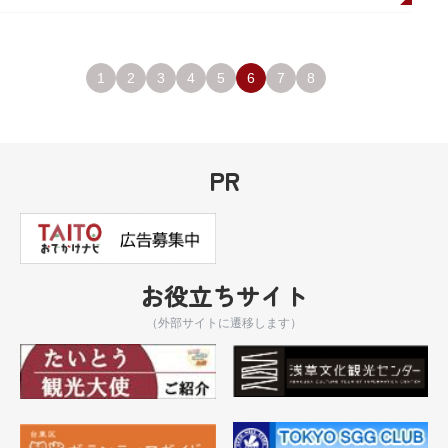
1
2
3
4
5
6
7
8
PR
お役立ちサイト
（外部サイトに遷移します）