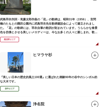
武島羽衣作詞・滝廉太郎作曲の「花」の歌碑は、昭和31年（1956）、言問
橋のたもとの隅田公園内に武島羽衣先生歌碑建設会によって建立されまし
た。「花」の歌碑には、羽衣自筆の歌詞が刻まれています。うららかな春景
色を彷彿とさせる美しいメロディーは、今なお多くの人々に親しまれ、歌い
つがれています。
奥浅草エリア
ヒマラヤ杉
『美しい日本の歴史的風土100選』に選ばれた樹齢90年の谷中のシンボル的
な大木です。
谷中エリア
浄名院