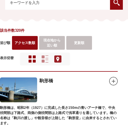
該当件数320件
現在地から
並び順
アクセス数順
更新順
近い順
表示切替
駒形橋
駒形橋は、昭和2年（1927）に完成した長さ150mの青いアーチ橋で、中央
径間部は下路式、両側の側径間部は上路式で浅草通りを通しています。橋の
名称は「駒川の渡し」や観音様が上陸した「駒形堂」に由来するとされてい
ます。