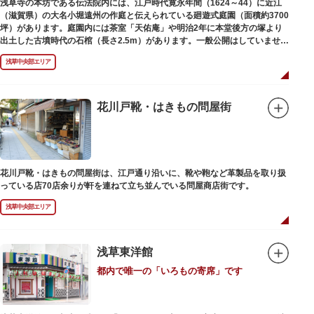
浅草寺の本坊である伝法院内には、江戸時代寛永年間（1624～44）に近江
（滋賀県）の大名小堀遠州の作庭と伝えられている廻遊式庭園（面積約3700
坪）があります。庭園内には茶室「天佑庵」や明治2年に本堂後方の塚より
出土した古墳時代の石棺（長さ2.5m）があります。一般公開はしていません
が、不定期で特別公開されることがあります。
浅草中央部エリア
花川戸靴・はきもの問屋街
花川戸靴・はきもの問屋街は、江戸通り沿いに、靴や鞄など革製品を取り扱
っている店70店余りが軒を連ねて立ち並んでいる問屋商店街です。
浅草中央部エリア
浅草東洋館
都内で唯一の「いろもの寄席」です