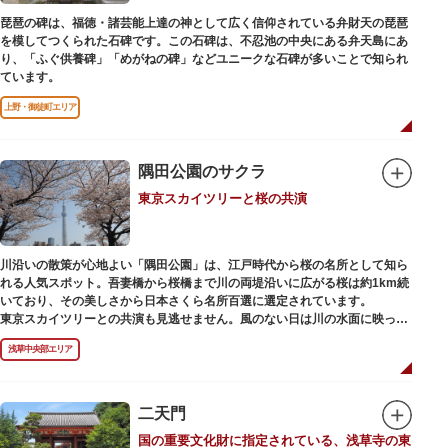
犬」ゆかりの神社としても知られるパワースポットです。
琵琶の碑は、福徳・諸芸能上達の神として広く信仰されている弁財天の琵琶
を模してつくられた石碑です。この石碑は、不忍池の中央にある弁天島にあ
り、「ふぐ供養碑」「めがねの碑」などユニークな石碑が多いことで知られ
ています。
上野・御徒町エリア
隅田公園のサクラ
東京スカイツリーと桜の共演
川沿いの散策が心地よい「隅田公園」は、江戸時代から桜の名所として知ら
れる人気スポット。吾妻橋から桜橋まで川の両堤沿いに広がる桜は約1km続
いており、その美しさから日本さくら名所百選に選定されています。
東京スカイツリーとの共演も見逃せません。風のない日は川の水面に映った
「逆さスカイツリー」と桜のコラボレーションも楽しめます。シーズン中は
浅草中央部エリア
夜桜がライトアップされ、日中とは異なる幻想的な雰囲気に包まれるのも魅
力のひとつ。屋形船や水上バスも運航しているので、いつもと違った目線の
お花見もおすすめです。
二天門
国の重要文化財に指定されている、浅草寺の東