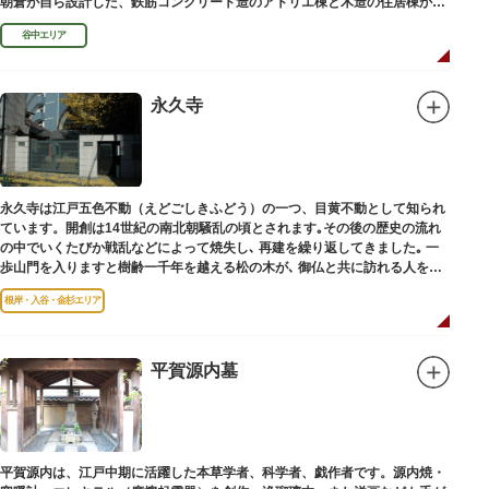
朝倉が自ら設計した、鉄筋コンクリート造のアトリエ棟と木造の住居棟から
なる建物は、異なる素材が違和感なく調和しています。広く門戸を開放し弟
谷中エリア
子を育成した「朝倉彫塑塾」の教育の場としても使われました。巨石と樹木
が濃密な空間を作り出す「五典の池」を中心とした中庭、日本における屋上
緑化の先駆けともいえる屋上庭園など、朝倉独自の美学や哲学、教育論も、
この建物に色濃く反映されています。
永久寺
彫刻作品や芸術品を鑑賞する美術館という側面だけでなく、庭園や建築の価
値も感じられる施設です。朝倉の芸術思想の特質である自然観を表す庭園
は、その芸術上・観賞上の価値が評価され、敷地全体が「旧朝倉文夫氏庭
園」として国の名勝に指定されています。
永久寺は江戸五色不動（えどごしきふどう）の一つ、目黄不動として知られ
ています。開創は14世紀の南北朝騒乱の頃とされます｡その後の歴史の流れ
の中でいくたびか戦乱などによって焼失し､ 再建を繰り返してきました｡ 一
歩山門を入りますと樹齢一千年を越える松の木が､ 御仏と共に訪れる人を静
かに迎えています｡
根岸・入谷・金杉エリア
平賀源内墓
平賀源内は、江戸中期に活躍した本草学者、科学者、戯作者です。源内焼・