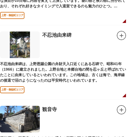
な演目が10日毎に内容を変えて上演しています。昼の部と夜の部に分かれて
おり、それぞれ好きなタイミングで入退室できるのも魅力のひとつ。
上演中は飲食も可能です。おすすめは売店で購入できる、お箸で切れるやわ
上野・御徒町エリア
らかさで有名な「上野 井泉本店」のかつサンド。お弁当やお菓子を食べたり
ビールを飲みながら、演目をお楽しみください。
不忍池由来碑
不忍池由来碑は、上野恩賜公園の弁財天入口近くにある石碑で、昭和41年
（1966）に建立されました。上野台地と本郷台地の間を忍ヶ丘と呼ばれてい
たことに由来しているといわれています。この地域は、古くは海で、海岸線
の後退で沼のようになったのは平安時代といわれています。
上野・御徒町エリア
観音寺