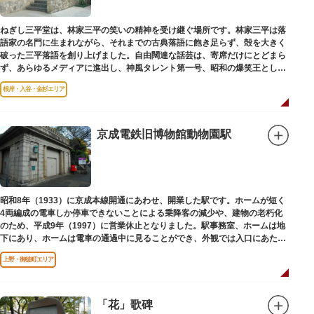
ねぎし三平堂は、林家三平の笑いの精神を受け継ぐ場所です。林家三平は落
語家の名門に生まれながら、それまでの古典落語に飽き足らず、殻を大きく
破った三平落語を創り上げました。自由闊達な話芸は、寄席だけにとどまら
ず、あらゆるメディアに進出し、神風タレント第一号、昭和の爆笑王とし
て、いつまでも日本人の心に残っています。
根岸・入谷・金杉エリア
京成電鉄旧博物館動物園駅
昭和8年（1933）に京成本線開通にあわせ、開業した駅です。ホームが短く
4両編成の電車しか停車できないことによる乗降客の減少や、建物の老朽化
のため、平成9年（1997）に営業休止となりました。駅事務室、ホームは地
下にあり、ホームは電車の通過中に見ることができ、外観では入口にあたる
建物を見ることができます。
上野・御徒町エリア
「花」歌碑