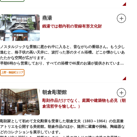
燕湯
銭湯では都内初の登録有形文化財
ノスタルジックな景観に惹かれ中に入ると、昔ながらの番頭さん。もう少し
進むと、格子状の高い天井に、波打った形のタイル浴槽。どこか懐かしいあ
たたかな空間が広がります。
早朝6時から営業しており、すべての浴槽で46度のお湯が提供されていま
す。常連の方々を魅了するのは早朝のこの少し熱めの温度のお湯と昔ながら
上野・御徒町エリア
の懐かしさでしょうか。
店頭の屋根瓦や格子型天井等も昭和から引き継がれてきている歴史あるもの
です。お立ち寄りの際は、有形文化財に指定されたその景観も、ぜひゆった
りとご覧ください。
朝倉彫塑館
彫刻作品だけでなく、庭園や建築物も必見（朝
倉流哲学を愉しむ。）
彫刻家として初めて文化勲章を受章した朝倉文夫（1883～1964）の住居兼
アトリエを公開する美術館。朝倉作品のほか、随所に蔵書や掛軸、陶磁器な
どのコレクションを展示しています。