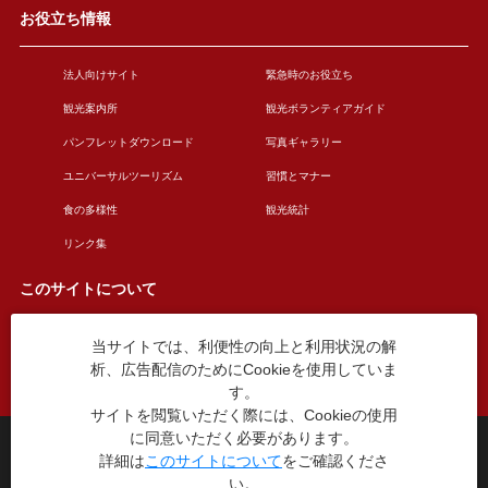
お役立ち情報
法人向けサイト
緊急時のお役立ち
観光案内所
観光ボランティアガイド
パンフレットダウンロード
写真ギャラリー
ユニバーサルツーリズム
習慣とマナー
食の多様性
観光統計
リンク集
このサイトについて
当サイトでは、利便性の向上と利用状況の解
このサイトについて
広告掲載について
析、広告配信のためにCookieを使用していま
お問い合わせ
す。
サイトを閲覧いただく際には、Cookieの使用
に同意いただく必要があります。
台東区役所観光課
詳細は
このサイトについて
をご確認くださ
〒110-8615 東京都台東区東上野4丁目5番6号
い。
TEL：03-5246-1151