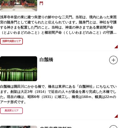
門
浅草寺本堂の東に建つ朱塗りの鮮やかな二天門。当初は、境内にあった東照
宮の随身門として建てられたと伝えられています。随身門とは、神社を守護
する神さまを配置した門のこと。当時は、神道の神さまである豊岩間戸命
（とよいわまどのみこと）と櫛岩間戸命（くしいわまどのみこと）の守護神
像が左右に祀られていました。
浅草中央部エリア
しかし、1868年（明治元年）に明治政府が発令した神仏分離令により、仏教
寺院である浅草寺には、この2柱の神さまの像を祀ることができなくなりま
した。そこで、浅草寺はこの2柱の像を浅草神社に遷座し、代わりに鎌倉の
鶴岡八幡宮にあった仏教の守護神である広目天（こうもくてん）と持国天
白鬚橋
（じこくてん）の像を二天門に安置。これに伴い、正式名称が随身門から二
天門に変更されました。
その後、第二次世界大戦により2柱の像は焼失。現在は、上野の寛永寺（か
んえいじ）の四代将軍徳川家綱霊廟にあった持国天と増長天（ぞうちょうて
ん）の像が祀られています。持国天と増長天は、四天王と呼ばれる仏さまと
白鬚橋は隅田川にかかる橋で、橋名は東岸にある「白鬚神社」にちなんでい
して知られていますが、四天王は仏教の守護神であることから武装した姿。
ます。創架は大正3年（1914）で近在の人々が基金を募り完成した木橋でし
どちらも、鎌倉時代以降に流行した複数の木材を組み合わせる技法「寄木
た。現在の橋は、昭和6年（1931）に竣工し、橋長は168ｍ、幅員は22ｍの
造」により造られています。
アーチ形式です。
奥浅草エリア