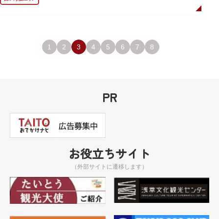
1
2
3
4
5
6
7
8
PR
お役立ちサイト
（外部サイトに遷移します）