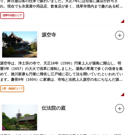
り、終日遊山客の往来で賑わいました。大正7年には沿道に露店が許可さ
れ、現在でも衣裳屋や用品店、飲食店が多く、浅草寺境内まで趣のある町並
みが続いています。
浅草中央部エリア
源空寺
源空寺は、浄土宗の寺で、天正18年（1590）円誉上人が湯島に開山し、明
暦3年（1657）の大火で浅草に移転しました。湯島の草庵で多くの信者を集
めて、徳川家康も円誉に帰依し江戸城に召して法を聞いていたといわれてい
ます。慶長9年（1604）に家康は、寺地と法然上人源空の名にちなんだ源空
寺の号を円誉に与えました。
上野・御徒町エリア
伝法院の庭