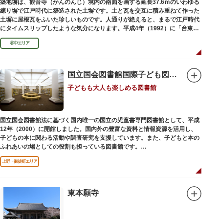
築地塀は、観音寺（かんのんじ）境内の南面を画する延長37.6ｍのいわゆる
練り塀で江戸時代に築造された土塀です。土と瓦を交互に積み重ねて作った
土塀に屋根瓦をふいた珍しいものです。人通りが絶えると、まるで江戸時代
にタイムスリップしたような気分になります。平成4年（1992）に「台東区
まちかど賞」を受賞しました。
谷中エリア
国立国会図書館国際子ども図書館
子どもも大人も楽しめる図書館
国立国会図書館法に基づく国内唯一の国立の児童書専門図書館として、平成
12年（2000）に開館しました。国内外の豊富な資料と情報資源を活用し、
子どもの本に関わる活動や調査研究を支援しています。また、子どもと本の
ふれあいの場としての役割も担っている図書館です。
レンガ棟は、明治39年（1906）に建てられた帝国図書館の建物を保存・再
上野・御徒町エリア
利用しています。
東本願寺