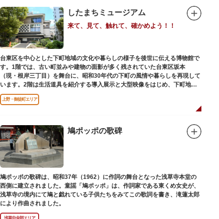
したまちミュージアム
来て、見て、触れて、確かめよう！！
台東区を中心とした下町地域の文化や暮らしの様子を後世に伝える博物館で
す。1階では、古い町並みや建物の面影が多く残されていた台東区坂本
（現・根岸三丁目）を舞台に、昭和30年代の下町の風情や暮らしを再現して
います。2階は生活道具を紹介する導入展示と大型映像をはじめ、下町地域
の歴史や出来事をたどることのできる資料を展示しています。また3階には
上野・御徒町エリア
企画展示室と、道具や玩具を体験し、調べることができるしたまち情報コー
ナーがあります。
鳩ポッポの歌碑
鳩ポッポの歌碑は、昭和37年（1962）に作詞の舞台となった浅草寺本堂の
西側に建立されました。童謡「鳩ポッポ」は、作詞家である東くめ女史が、
浅草寺の境内にて鳩と戯れている子供たちをみてこの歌詞を書き、滝蓮太郎
により作曲されました。
浅草中央部エリア