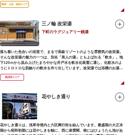
毘沙門天を奉安しています。
根岸・入谷・金杉エリア
三ノ輪 改栄湯
下町のラグジュアリー銭湯
落ち着いた色合いの浴室で、まるで高級リゾートのような雰囲気の改栄湯。
そんな改栄湯の魅力の一つは、別名「美人の湯」ともよばれる「軟水」。地
下120ｍから汲み上げたまろやかな井戸水を軟水化装置に通し、化粧水のよ
うにトロトロな肌触りの軟水を作り出しています。改栄湯では浴槽のお湯か
らカランのお湯まですべてが軟水。お風呂上がりにはお肌しっとり、髪の毛
奥浅草エリア
さらさらになれることまちがいなしです。お風呂の種類も多く、高濃度浸透
炭酸泉、シルキーバス、ジェットバス、サウナなど気分によって様々なお風
呂を楽しめます。
そしてお風呂上がりには、キンキンに冷えた生ビールやレモンサワーで乾杯
花やしき通り
するもよし、改栄湯名物こだわりの生乳ソフトクリームを食べるのもよし、
どの年代の方々も、身も心も温まる幸せな空間となっています。オリジナル
グッズの販売もありますのでお立ち寄りの際にはぜひ覗いてみてください
ね。
花やしき通りは、浅草寺境内と六区興行街を結んでいます。最盛期の大正末
期から昭和初期には花やしきを軸に、西に凌雲閣、南にはひょうたん池があ