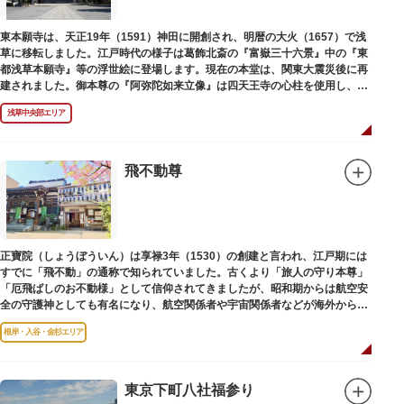
東本願寺は、天正19年（1591）神田に開創され、明暦の大火（1657）で浅
草に移転しました。江戸時代の様子は葛飾北斎の『富嶽三十六景』中の『東
都浅草本願寺』等の浮世絵に登場します。現在の本堂は、関東大震災後に再
建されました。御本尊の『阿弥陀如来立像』は四天王寺の心柱を使用し、嘉
禄2年（1226）頃の作と伝わっています。また、梵鐘は寛永7年（1630）以
浅草中央部エリア
後のものと推定され、都内に現存する梵鐘の中では有数の風格を誇り、毎年
大晦日に除夜の鐘で一般開放します。（要予約）
飛不動尊
正寶院（しょうぼういん）は享禄3年（1530）の創建と言われ、江戸期には
すでに「飛不動」の通称で知られていました。古くより「旅人の守り本尊」
「厄飛ばしのお不動様」として信仰されてきましたが、昭和期からは航空安
全の守護神としても有名になり、航空関係者や宇宙関係者などが海外からも
多く参拝に訪れます。
根岸・入谷・金杉エリア
東京下町八社福参り