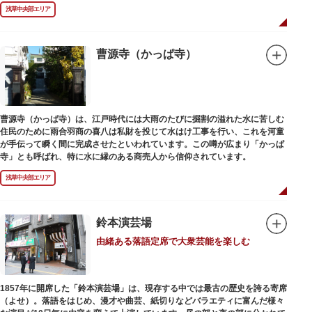
浅草中央部エリア
曹源寺（かっぱ寺）
曹源寺（かっぱ寺）は、江戸時代には大雨のたびに掘割の溢れた水に苦しむ
住民のために雨合羽商の喜八は私財を投じて水はけ工事を行い、これを河童
が手伝って瞬く間に完成させたといわれています。この噂が広まり「かっぱ
寺」とも呼ばれ、特に水に縁のある商売人から信仰されています。
浅草中央部エリア
鈴本演芸場
由緒ある落語定席で大衆芸能を楽しむ
1857年に開席した「鈴本演芸場」は、現存する中では最古の歴史を誇る寄席
（よせ）。落語をはじめ、漫才や曲芸、紙切りなどバラエティに富んだ様々