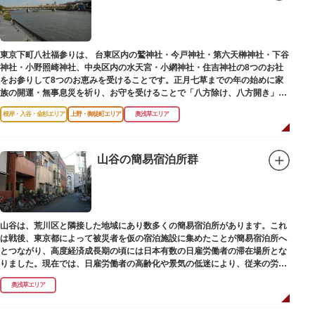
東京下町八社福参りは、 台東区内の鷲神社・今戸神社・第六天榊神社・下谷
神社・小野照崎神社、中央区内の水天宮・小網神社・住吉神社の8つのお社
をお参りして8つのお恵みを受けることです。正月七草までの年の始めに家
族の開運・無事息災を祈り、お守を受けることで「八方除け、八方開き」に
も通じます。
根岸・入谷・金杉エリア
上野・御徒町エリア
奥浅草エリア
山谷の簡易宿泊所群
山谷は、荒川区と隣接した地域にあり数多くの簡易宿泊所があります。これ
は戦後、東京都によって被災者を仮の宿泊施設に集めたことが簡易宿泊所へ
とつながり、高度経済成長期の頃には日本有数の日雇労働者の滞在場所とな
りました。現在では、日雇労働者の高齢化や景気の低迷により、従来の労働
者に代わって、外国人の利用が増えています。
奥浅草エリア