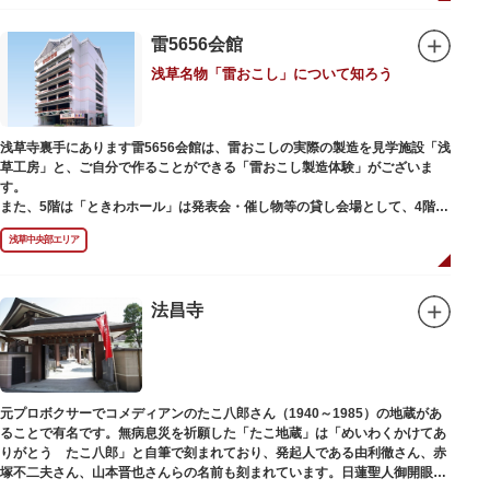
雷5656会館
浅草名物「雷おこし」について知ろう
浅草寺裏手にあります雷5656会館は、雷おこしの実際の製造を見学施設「浅
草工房」と、ご自分で作ることができる「雷おこし製造体験」がございま
す。
また、5階は「ときわホール」は発表会・催し物等の貸し会場として、4階は
打合せなどでご利用いただける「貸しスペース」がございます。
浅草中央部エリア
法昌寺
元プロボクサーでコメディアンのたこ八郎さん（1940～1985）の地蔵があ
ることで有名です。無病息災を祈願した「たこ地蔵」は「めいわくかけてあ
りがとう たこ八郎」と自筆で刻まれており、発起人である由利徹さん、赤
塚不二夫さん、山本晋也さんらの名前も刻まれています。日蓮聖人御開眼の