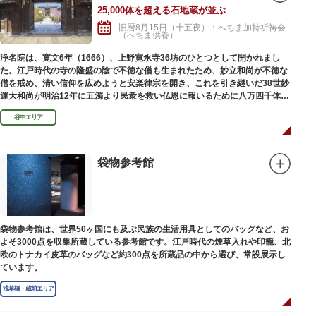
25,000体を超える石地蔵が並ぶ
旧暦8月15日（十五夜）：へちま加持祈祷会
（へちま供養）
浄名院は、寛文6年（1666）、上野寛永寺36坊のひとつとして開かれまし
た。江戸時代の寺の隆盛の陰で不徳な僧も生まれたため、妙立和尚が不徳な
僧を戒め、清い信仰を広めようと安楽律宗を開き、これを引き継いだ38世妙
運大和尚が明治12年に五濁より民衆を救い仏恩に報いるために八万四千体の
石地蔵建立を発願しました。現在では2万５千体を超える像が造立されてい
谷中エリア
ます。
袋物参考館
袋物参考館は、世界50ヶ国にも及ぶ民族の生活用具としてのバッグなど、お
よそ3000点を収集所蔵している参考館です。江戸時代の煙草入れや印籠、北
欧のトナカイ皮革のバッグなど約300点を所蔵品の中から選び、常設展示し
ています。
浅草橋・蔵前エリア