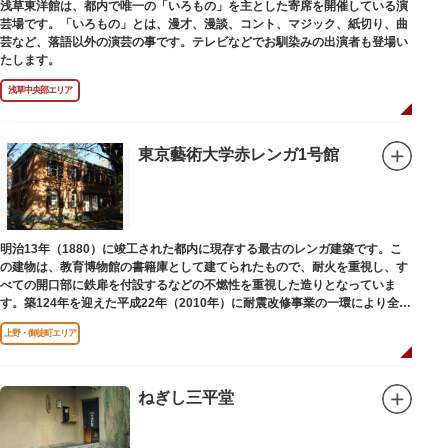
浅草東洋館は、都内で唯一の「いろもの」を主とした寄席を開催している演
芸場です。「いろもの」とは、漫才、漫談、コント、マジック、紙切り、曲
芸など、落語以外の演芸の事です。テレビなどでお馴染みの出演者も登場い
たします。
浅草中央部エリア
東京藝術大学赤レンガ1号館
明治13年（1880）に竣工された都内に現存する最古のレンガ建築です。こ
の建物は、教育博物館の書籍庫として建てられたもので、耐火を重視し、す
べての開口部に鉄扉を付設するなどの不燃性を重視した造りとなっていま
す。築124年を迎えた平成22年（2010年）に耐震改修事業の一環により全面
改修が施されました。
上野・御徒町エリア
ねぎし三平堂