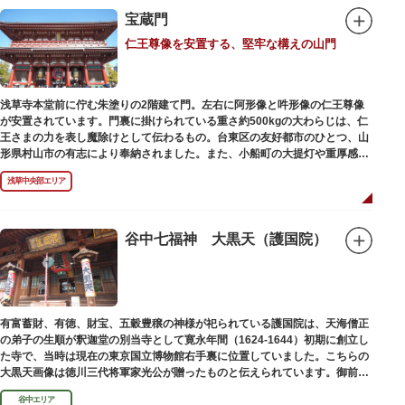
宝蔵門
仁王尊像を安置する、堅牢な構えの山門
浅草寺本堂前に佇む朱塗りの2階建て門。左右に阿形像と吽形像の仁王尊像
が安置されています。門裏に掛けられている重さ約500kgの大わらじは、仁
王さまの力を表し魔除けとして伝わるもの。台東区の友好都市のひとつ、山
形県村山市の有志により奉納されました。また、小船町の大提灯や重厚感あ
ふれる吊灯篭も存在感を放ち、参拝客を迎えてくれます。
浅草中央部エリア
宝蔵門は、平安時代、武蔵守に任命された平公雅（たいらのきみまさ）によ
り、祈願成就の御礼として942年に建立されました。数度の火災を経て、現
在の門は1964年にホテルニューオオタニ創始者・大谷米太郎の寄進により本
谷中七福神 大黒天（護国院）
瓦葺きで再建された（2007年チタン瓦に葺き替え）楼門です。上層部には仏
教の経典である『元版⼀切経（げんばんいっさいきょう）』や寺宝が収蔵さ
れています。
有富蓄財、有徳、財宝、五穀豊穣の神様が祀られている護国院は、天海僧正
の弟子の生順が釈迦堂の別当寺として寛永年間（1624-1644）初期に創立し
た寺で、当時は現在の東京国立博物館右手裏に位置していました。こちらの
大黒天画像は徳川三代将軍家光公が贈ったものと伝えられています。御前立
の大黒天木像は台東区文化財に指定されています。
谷中エリア