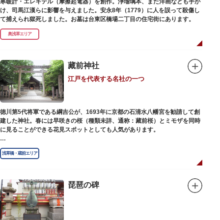
寒暖計・エレキテル（摩擦起電器）を創作。浄瑠璃本、また洋画なども手が
け、司馬江漢らに影響を与えました。安永8年（1779）に人を誤って殺傷し
て捕えられ獄死しました。お墓は台東区橋場二丁目の住宅街にあります。
奥浅草エリア
藏前神社
江戸を代表する名社の一つ
徳川第5代将軍である綱吉公が、1693年に京都の石清水八幡宮を勧請して創
建した神社。春には早咲きの桜（種類未詳、通称：藏前桜）とミモザを同時
に見ることができる花見スポットとしても人気があります。
江戸時代には勧進大相撲の開催地としても知られ、3大強豪力士の谷風、小
浅草橋・蔵前エリア
野川、雷電などの名力士による幾多の名勝負が繰り広げられ大いに賑わいを
見せました。また、御神輿は昭和の名工・志布景彩（しふけいさい）による
もので、その華麗さから御神輿として初めて意匠登録されています。
琵琶の碑
創建当初の社号は「石清水八幡宮」でしたが、1951年に「藏前神社」へと改
称しました。江戸城鬼門除の守護神ならびに徳川将軍家祈願所の一社として
尊崇され、社地は200石の朱印地を賜り、江戸を代表する名社のひとつに数
えられています。赤穂義士討ち入りの成功祈願や、落語の演目にある「元