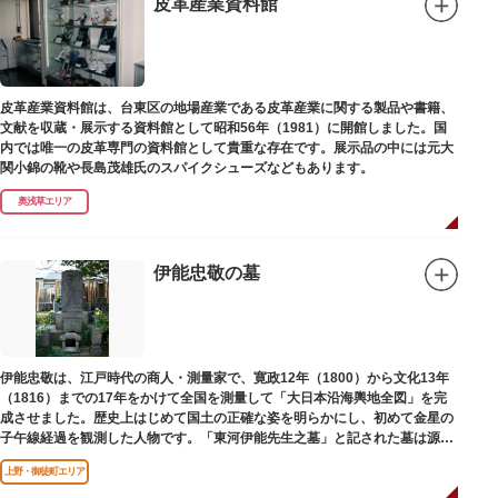
皮革産業資料館
皮革産業資料館は、台東区の地場産業である皮革産業に関する製品や書籍、
文献を収蔵・展示する資料館として昭和56年（1981）に開館しました。国
内では唯一の皮革専門の資料館として貴重な存在です。展示品の中には元大
関小錦の靴や長島茂雄氏のスパイクシューズなどもあります。
奥浅草エリア
伊能忠敬の墓
伊能忠敬は、江戸時代の商人・測量家で、寛政12年（1800）から文化13年
（1816）までの17年をかけて全国を測量して「大日本沿海輿地全図」を完
成させました。歴史上はじめて国土の正確な姿を明らかにし、初めて金星の
子午線経過を観測した人物です。「東河伊能先生之墓」と記された墓は源空
寺（げんくうじ）にあります。
上野・御徒町エリア