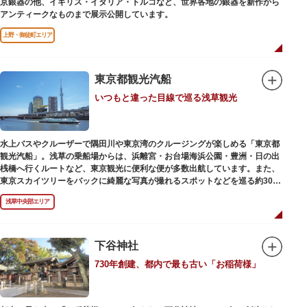
京銀器の他、イギリス・イタリア・トルコなど、世界各地の銀器を新作から
アンティークなものまで展示公開しています。
上野・御徒町エリア
東京都観光汽船
いつもと違った目線で巡る浅草観光
水上バスやクルーザーで隅田川や東京湾のクルージングが楽しめる「東京都
観光汽船」。浅草の乗船場からは、浜離宮・お台場海浜公園・豊洲・日の出
桟橋へ行くルートなど、東京観光に便利な便が多数出航しています。また、
東京スカイツリーをバックに綺麗な写真が撮れるスポットなどを巡る約30分
の「浅草周遊コース」も。初日の出やお花見、隅田川花火大会、クリスマス
浅草中央部エリア
などのイベント時は、いつもと違う目線から東京の景色を堪能できるイベン
トクルーズも企画されています。
漫画・アニメ界の巨匠、松本零士氏が宇宙船をイメージしてデザインした船
や、約300人が乗船可能なアメリカンな大型船など多種多様な船体も魅力。
下谷神社
目的や人数にあわせてコースや時間帯を選べるチャータークルーズも行われ
730年創建、都内で最も古い「お稲荷様」
ています。