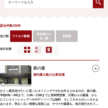
該当件数320件
現在地から
並び順
アクセス数順
更新順
近い順
表示切替
萩の湯
都内最大級の公衆浴場
ひとっ風呂浴びたいと思ったタイミングでそれを叶えられるのが、萩の湯。
早朝6時～9時まで、11時～25時までと長時間営業、日替わりの薬湯、さら
にリンスインシャンプーやボディソープは無料、そしてタオルのレンタルも
あります。明るく広い清潔な浴室には、サウナや薬湯も。毎月発行されてい