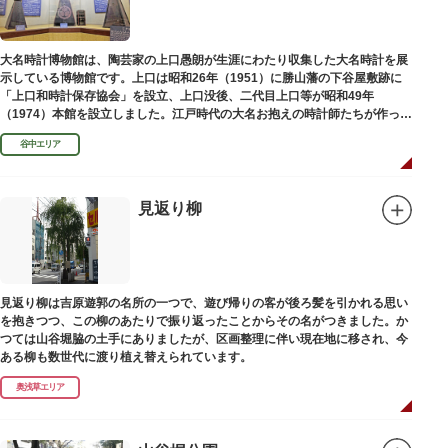
大名時計博物館は、陶芸家の上口愚朗が生涯にわたり収集した大名時計を展
示している博物館です。上口は昭和26年（1951）に勝山藩の下谷屋敷跡に
「上口和時計保存協会」を設立、上口没後、二代目上口等が昭和49年
（1974）本館を設立しました。江戸時代の大名お抱えの時計師たちが作った
櫓時計、台時計、枕時計などが並びます。
谷中エリア
見返り柳
見返り柳は吉原遊郭の名所の一つで、遊び帰りの客が後ろ髪を引かれる思い
を抱きつつ、この柳のあたりで振り返ったことからその名がつきました。か
つては山谷堀脇の土手にありましたが、区画整理に伴い現在地に移され、今
ある柳も数世代に渡り植え替えられています。
奥浅草エリア