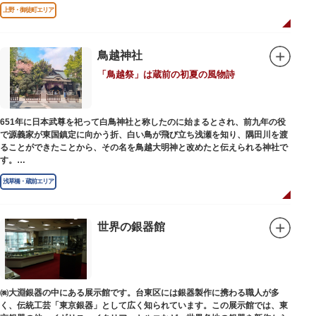
上野・御徒町エリア
鳥越神社
「鳥越祭」は蔵前の初夏の風物詩
651年に日本武尊を祀って白鳥神社と称したのに始まるとされ、前九年の役
で源義家が東国鎮定に向かう折、白い鳥が飛び立ち浅瀬を知り、隅田川を渡
ることができたことから、その名を鳥越大明神と改めたと伝えられる神社で
す。
江戸時代までは三社の神社から成り、約2万坪の広大な敷地を所領していま
浅草橋・蔵前エリア
したが、天領からの米を収蔵する蔵や、大名屋敷などを建てるために没収さ
れ、現在の鳥越神社が残りました。
毎年6月上旬に行われる鳥越祭では、都内最大級を誇る千貫神輿（約4トン）
が氏子町内を渡御し、夜の宮入道中では、提灯に照らされた神輿が荘厳かつ
世界の銀器館
幻想的な光景をつくりだします。例年、数十万人の人出があり、多くの観客
で賑わう蔵前の初夏の風物詩になっています。
社務所では、社紋の七曜紋と月星紋がデザインされた御朱印帳の販売や、鳥
越祭の開催期間中は限定御朱印も頒布されます。
㈱大淵銀器の中にある展示館です。台東区には銀器製作に携わる職人が多
く、伝統工芸「東京銀器」として広く知られています。この展示館では、東