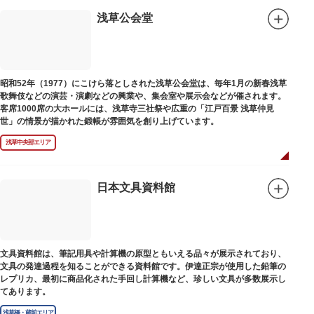
浅草公会堂
昭和52年（1977）にこけら落としされた浅草公会堂は、毎年1月の新春浅草
歌舞伎などの演芸・演劇などの興業や、集会室や展示会などが催されます。
客席1000席の大ホールには、浅草寺三社祭や広重の「江戸百景 浅草仲見
世」の情景が描かれた鍛帳が雰囲気を創り上げています。
浅草中央部エリア
日本文具資料館
文具資料館は、筆記用具や計算機の原型ともいえる品々が展示されており、
文具の発達過程を知ることができる資料館です。伊達正宗が使用した鉛筆の
レプリカ、最初に商品化された手回し計算機など、珍しい文具が多数展示し
てあります。
浅草橋・蔵前エリア