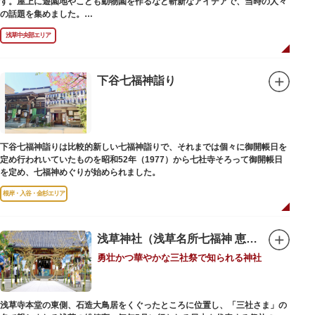
す。屋上に遊園地やこども動物園を作るなど斬新なアイデアで、当時の人々
の話題を集めました。
現在は、B1階から地上3階までが松屋浅草の売り場。2012年のリニューアル
浅草中央部エリア
で建設当時のシンボル・大時計も復活し、昭和の面影を残す百貨店は今でも
人々に親しまれています。地上1階は 浅草らしい下町銘菓をはじめ、全国か
らセレクトされた銘菓が並ぶ「浅草すいーつ小町」。東武線「浅草駅」直結
なので、お土産購入にも便利です。
下谷七福神詣り
下谷七福神詣りは比較的新しい七福神詣りで、それまでは個々に御開帳日を
定め行われいていたものを昭和52年（1977）から七社寺そろって御開帳日
を定め、七福神めぐりが始められました。
根岸・入谷・金杉エリア
浅草神社（浅草名所七福神 恵比須）
勇壮かつ華やかな三社祭で知られる神社
浅草寺本堂の東側、石造大鳥居をくぐったところに位置し、「三社さま」の