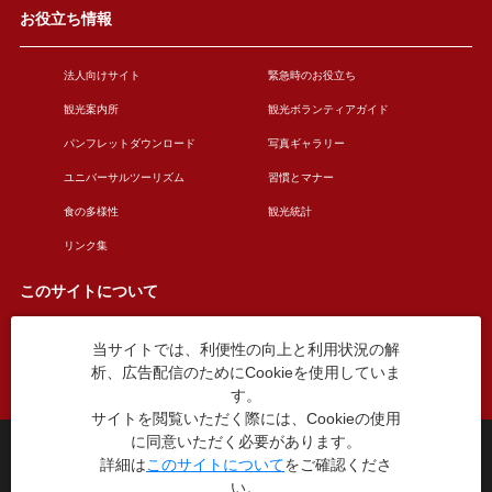
お役立ち情報
法人向けサイト
緊急時のお役立ち
観光案内所
観光ボランティアガイド
パンフレットダウンロード
写真ギャラリー
ユニバーサルツーリズム
習慣とマナー
食の多様性
観光統計
リンク集
このサイトについて
当サイトでは、利便性の向上と利用状況の解
このサイトについて
広告掲載について
析、広告配信のためにCookieを使用していま
お問い合わせ
す。
サイトを閲覧いただく際には、Cookieの使用
に同意いただく必要があります。
台東区役所観光課
詳細は
このサイトについて
をご確認くださ
〒110-8615 東京都台東区東上野4丁目5番6号
い。
TEL：03-5246-1151