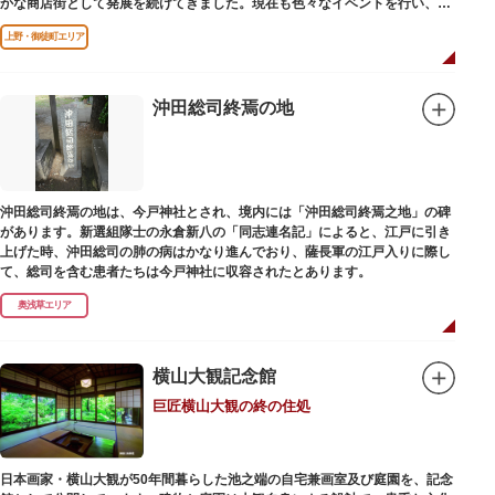
かな商店街として発展を続けてきました。現在も色々なイベントを行い、住
民から親しまれている魅力的な商店街です。
上野・御徒町エリア
沖田総司終焉の地
沖田総司終焉の地は、今戸神社とされ、境内には「沖田総司終焉之地」の碑
があります。新選組隊士の永倉新八の「同志連名記」によると、江戸に引き
上げた時、沖田総司の肺の病はかなり進んでおり、薩長軍の江戸入りに際し
て、総司を含む患者たちは今戸神社に収容されたとあります。
奥浅草エリア
横山大観記念館
巨匠横山大観の終の住処
日本画家・横山大観が50年間暮らした池之端の自宅兼画室及び庭園を、記念