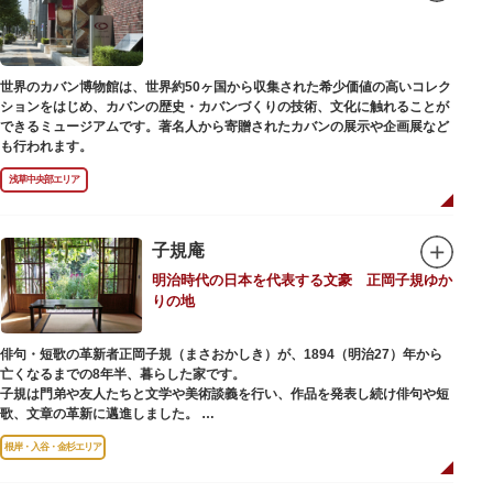
世界のカバン博物館は、世界約50ヶ国から収集された希少価値の高いコレク
ションをはじめ、カバンの歴史・カバンづくりの技術、文化に触れることが
できるミュージアムです。著名人から寄贈されたカバンの展示や企画展など
も行われます。
浅草中央部エリア
子規庵
明治時代の日本を代表する文豪 正岡子規ゆか
りの地
俳句・短歌の革新者正岡子規（まさおかしき）が、1894（明治27）年から
亡くなるまでの8年半、暮らした家です。
子規は門弟や友人たちと文学や美術談義を行い、作品を発表し続け俳句や短
歌、文章の革新に邁進しました。
故郷松山より母と妹を呼び寄せ、結核に苦しみながらも34歳で亡くなるまで
根岸・入谷・金杉エリア
精力的に文学作品を創作し続けた場所でもあります。