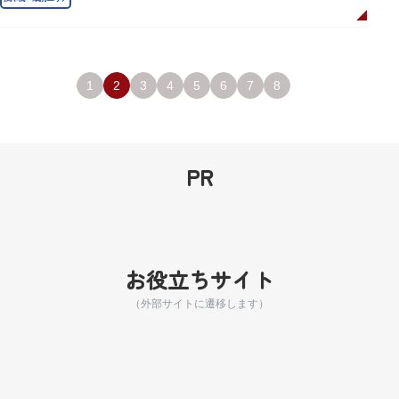
1
2
3
4
5
6
7
8
PR
お役立ちサイト
（外部サイトに遷移します）