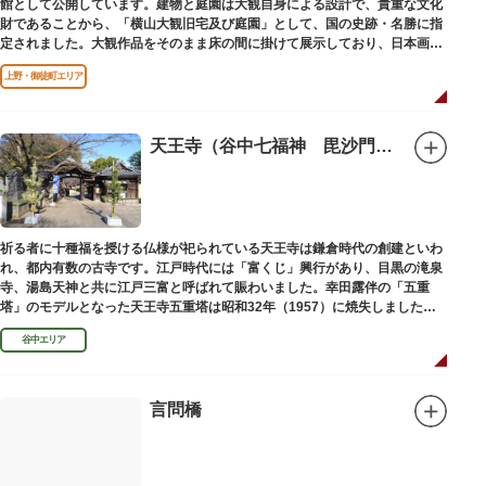
館として公開しています。建物と庭園は大観自身による設計で、貴重な文化
財であることから、「横山大観旧宅及び庭園」として、国の史跡・名勝に指
定されました。大観作品をそのまま床の間に掛けて展示しており、日本画本
来の楽しみ方を体験できる貴重な空間です。
上野・御徒町エリア
天王寺（谷中七福神 毘沙門天）
祈る者に十種福を授ける仏様が祀られている天王寺は鎌倉時代の創建といわ
れ、都内有数の古寺です。江戸時代には「富くじ」興行があり、目黒の滝泉
寺、湯島天神と共に江戸三富と呼ばれて賑わいました。幸田露伴の「五重
塔」のモデルとなった天王寺五重塔は昭和32年（1957）に焼失しました
が、その跡地は今も谷中霊園に残っています。
谷中エリア
言問橋