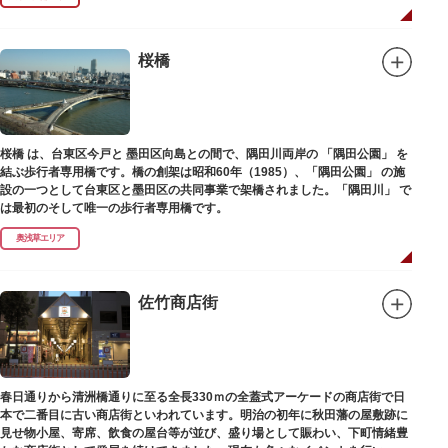
ホール内で飲食できるのも魅力のひとつ。売店でお弁当やお菓子を買ってゆ
っくり番組を楽しんではいかがでしょう。数々の著名な落語家やお笑い芸人
を輩出した笑いの殿堂で、昔ながらの下町文化を体感してみてください。
桜橋
桜橋 は、台東区今戸と 墨田区向島との間で、隅田川両岸の 「隅田公園」 を
結ぶ歩行者専用橋です。橋の創架は昭和60年（1985）、「隅田公園」 の施
設の一つとして台東区と墨田区の共同事業で架橋されました。「隅田川」 で
は最初のそして唯一の歩行者専用橋です。
奥浅草エリア
佐竹商店街
春日通りから清洲橋通りに至る全長330ｍの全蓋式アーケードの商店街で日
本で二番目に古い商店街といわれています。明治の初年に秋田藩の屋敷跡に
見せ物小屋、寄席、飲食の屋台等が並び、盛り場として賑わい、下町情緒豊