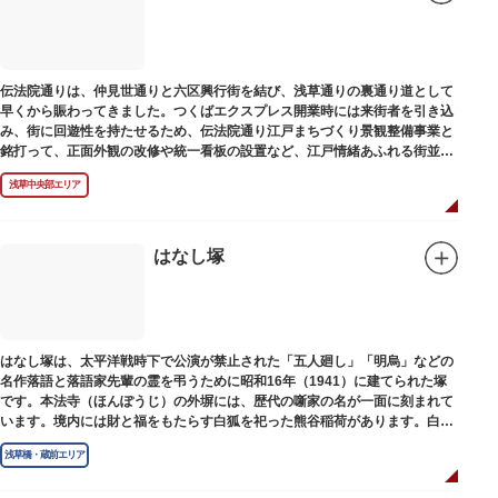
伝法院通りは、仲見世通りと六区興行街を結び、浅草通りの裏通り道として
早くから賑わってきました。つくばエクスプレス開業時には来街者を引き込
み、街に回遊性を持たせるため、伝法院通り江戸まちづくり景観整備事業と
銘打って、正面外観の改修や統一看板の設置など、江戸情緒あふれる街並み
を再現する景観整備を進めてきました。
浅草中央部エリア
はなし塚
はなし塚は、太平洋戦時下で公演が禁止された「五人廻し」「明烏」などの
名作落語と落語家先輩の霊を弔うために昭和16年（1941）に建てられた塚
です。本法寺（ほんぽうじ）の外塀には、歴代の噺家の名が一面に刻まれて
います。境内には財と福をもたらす白狐を祀った熊谷稲荷があります。白狐
を祀った稲荷は全国に2ケ所しかない非常に珍しいものです。
浅草橋・蔵前エリア