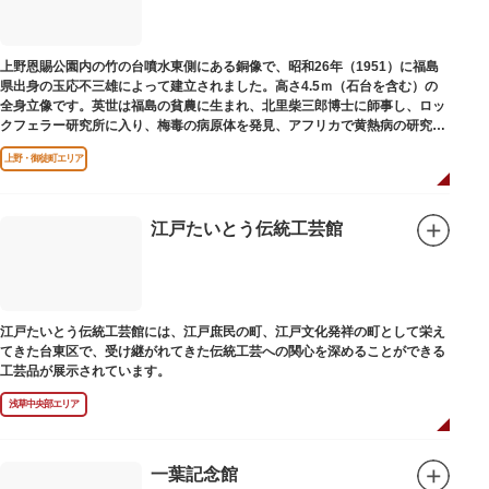
上野恩賜公園内の竹の台噴水東側にある銅像で、昭和26年（1951）に福島
県出身の玉応不三雄によって建立されました。高さ4.5ｍ（石台を含む）の
全身立像です。英世は福島の貧農に生まれ、北里柴三郎博士に師事し、ロッ
クフェラー研究所に入り、梅毒の病原体を発見、アフリカで黄熱病の研究中
感染して、死去しました。
上野・御徒町エリア
江戸たいとう伝統工芸館
江戸たいとう伝統工芸館には、江戸庶民の町、江戸文化発祥の町として栄え
てきた台東区で、受け継がれてきた伝統工芸への関心を深めることができる
工芸品が展示されています。
浅草中央部エリア
一葉記念館