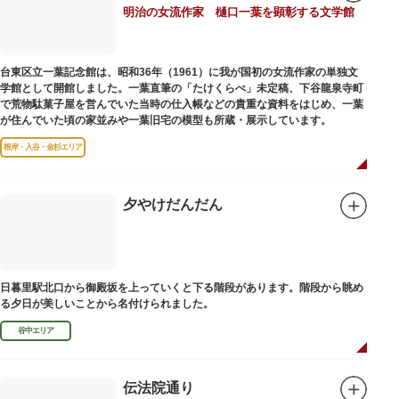
明治の女流作家 樋口一葉を顕彰する文学館
台東区立一葉記念館は、昭和36年（1961）に我が国初の女流作家の単独文
学館として開館しました。一葉直筆の「たけくらべ」未定稿、下谷龍泉寺町
で荒物駄菓子屋を営んでいた当時の仕入帳などの貴重な資料をはじめ、一葉
が住んでいた頃の家並みや一葉旧宅の模型も所蔵・展示しています。
根岸・入谷・金杉エリア
夕やけだんだん
日暮里駅北口から御殿坂を上っていくと下る階段があります。階段から眺め
る夕日が美しいことから名付けられました。
谷中エリア
伝法院通り