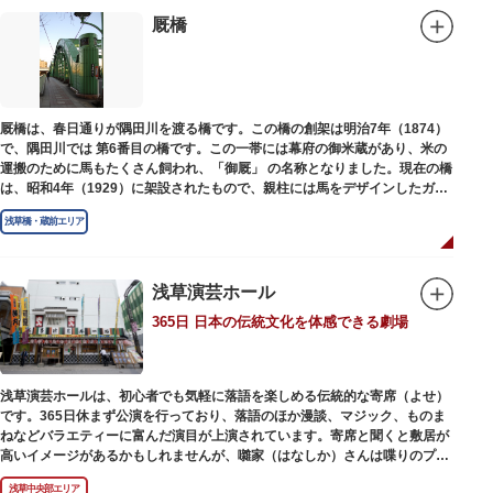
1945（昭和20）年の空襲で焼失しましたが、その5年後、当時の間取りのま
ま再建され、現在の庵は東京都指定史跡として明治の雰囲気が体感できる魅
厩橋
力的な空間となっています。
子規が病室兼書斎にしていた「病牀六尺の間」などを復元しており、明治の
暮らしだけでなく創作の様子を偲ぶことができます。現在、一般のボランテ
ィア団体により大切に維持・保存されています。
厩橋は、春日通りが隅田川を渡る橋です。この橋の創架は明治7年（1874）
で、隅田川では 第6番目の橋です。この一帯には幕府の御米蔵があり、米の
運搬のために馬もたくさん飼われ、「御厩」 の名称となりました。現在の橋
は、昭和4年（1929）に架設されたもので、親柱には馬をデザインしたガラ
ス細工が組み込まれています。
浅草橋・蔵前エリア
浅草演芸ホール
365日 日本の伝統文化を体感できる劇場
浅草演芸ホールは、初心者でも気軽に落語を楽しめる伝統的な寄席（よせ）
です。365日休まず公演を行っており、落語のほか漫談、マジック、ものま
ねなどバラエティーに富んだ演目が上演されています。寄席と聞くと敷居が
高いイメージがあるかもしれませんが、囃家（はなしか）さんは喋りのプ
ロ。すぐに巧みな話芸に引き込まれ、予備知識が無くても楽しめます。
浅草中央部エリア