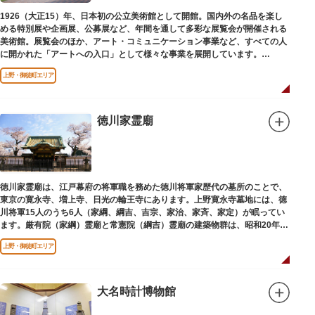
1926（大正15）年、日本初の公立美術館として開館。国内外の名品を楽し
める特別展や企画展、公募展など、年間を通して多彩な展覧会が開催される
美術館。展覧会のほか、アート・コミュニケーション事業など、すべての人
に開かれた「アートへの入口」として様々な事業を展開しています。
上野・御徒町エリア
レストランやミュージアムショップも充実。開放的なガラス張りのレストラ
ンからは、美術館のプロムナードや四季折々の公園の景色を眺めることがで
きます。入館は無料で、レストランやミュージアムショップのみの利用も可
能です（観覧料は展覧会によって異なります。展覧会のスケジュールや観覧
徳川家霊廟
料等の詳細は公式サイトをご確認ください）。
専門のスタッフに子供を預け、ゆっくりと展覧会鑑賞を楽しめる託児サービ
ス「パパママデー（事前予約制）」や、個室スペースのある授乳室、ミルク
用のお湯のサービスもあるのでファミリーにもおすすめです。
徳川家霊廟は、江戸幕府の将軍職を務めた徳川将軍家歴代の墓所のことで、
レンガ色のタイル張りの建物は、日本のモダニズム建築の巨匠・前川國男の
東京の寛永寺、増上寺、日光の輪王寺にあります。上野寛永寺墓地には、徳
設計。
川将軍15人のうち6人（家綱、綱吉、吉宗、家治、家斉、家定）が眠ってい
屋外には彫刻等の立体作品も展示されています。
ます。厳有院（家綱）霊廟と常憲院（綱吉）霊廟の建築物群は、昭和20年
（1945）の空襲で大部分を焼失しました。
上野・御徒町エリア
大名時計博物館