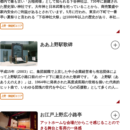
都内で最も古い「お稲荷様」として知られる下谷神社は、730年に創建され
た歴史深い神社です。大年神と日本武尊を祀っていることから、商売繁盛や
家内安全のご利益があるとされています。5月に行われ、東京の下町で一番
早い夏祭りと言われる「下谷神社大祭」は1000年以上の歴史があり、本社神
輿の渡御を行う「本祭り」と、町会神輿の渡御だけの「陰祭り」が隔年に行
上野・御徒町エリア
われています。
本殿には、日本を代表する画家 横山大観による「龍」の天井絵が掲げられて
おり、その壮大な美しさは見る者を圧倒します。俳句の大家・正岡子規の
「句碑」や、初代・三笑亭可楽の寄席が境内で初めて開かれたという「寄席
ああ上野駅歌碑
発祥之地」の石碑などの見どころも。
オリジナルの朱印帳の販売や、月や日によって限定の御朱印頒布も行ってい
ます。
平成15年（2003）に、集団就職で上京した中小企業経営者ら有志団体によ
って上野駅広小路口前のガード下に建立された歌碑です。「あゝ上野駅（あ
あうえのえき）」は、1964年に発表された高度成長期の世相を描いた代表的
ヒット曲で、いわゆる団塊の世代を中心に「心の応援歌」として多くの人々
に勇気と感動を与えました。
上野・御徒町エリア
お江戸上野広小路亭
アットホームな会場だからこそ感じることので
きる舞台と客席の一体感