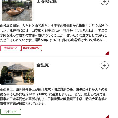
山谷堀公園
山谷堀公園は、もともと山谷堀という王子の音無川から隅田川に注ぐ水路で
した。江戸時代には、山谷船とも呼ばれた「猪牙舟（ちょきぶね）」でこの
水路を通って遊郭の吉原へ遊びに行くことが、ぜいたくな遊びとして流行し
たと伝えられています。昭和50年（1975）頃から山谷堀はすべて埋め立て
られて暗渠となり、細長い公園として生まれ変わりました。山谷堀公園に
奥浅草エリア
浅草中央部エリア
は、猪牙舟についての説明板も設置されています。
全生庵
全生庵は、山岡鉄舟居士が徳川幕末・明治維新の際、国事に殉じた人々の菩
提を弔うために明治16年（1883）に建立しました。また、居士との縁で落
語家の三遊亭円朝の墓所があり、円朝遣愛の幽霊画五十幅、明治大正名筆の
観音画百幅が所蔵されています。
谷中エリア