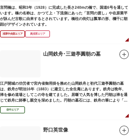
言問橋は、昭和3年（1928）に完成した長さ240mの橋で、国道6号を通して
います。橋の名称は、かつて上・下流側にあった「言問の渡し」や在原業平
が詠んだ古歌に由来するとされています。橋柱の街灯は瓢箪の形、欄干に朝
顔がデザインされています。
浅草中央部エリア
奥浅草エリア
山岡鉄舟･三遊亭圓朝の墓
江戸開城の功労者で宮内省御用掛を務めた山岡鉄舟と初代三遊亭圓朝の墓
は、鉄舟が明治16年（1883）に建立した全生庵にあります。鉄舟は晩年、
禅を修め道場としてこの寺を建てました。居噺で人気を博した円朝は禅を通
じて鉄舟に師事し親交を深めました。円朝の墓石には、鉄舟の筆により「三
遊亭円朝無舌居士」とあります。
谷中エリア
野口英世像