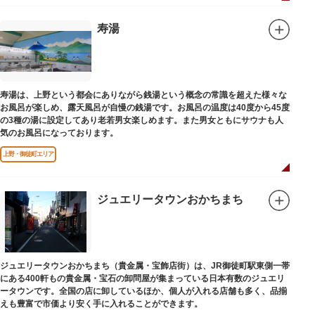
寿湯
寿湯は、上野という都会にありながら銭湯という概念の常識を超えた様々な
お風呂が楽しめ、露天風呂が自慢の銭湯です。お風呂の温度は40度から45度
の3種の湯に設定してあり老若男女楽しめます。また男女ともにサウナも人
気のお風呂になっております。
上野・御徒町エリア
ジュエリータウンおかちまち
ジュエリータウンおかちまち（貴金属・宝飾店街）は、JR御徒町駅東側一帯
にある400軒もの貴金属・宝石の卸問屋が集まっている日本有数のジュエリ
ータウンです。全国の店に卸しているほか、個人が入れる店舗も多く、品揃
えも豊富で市価より安く手に入れることができます。