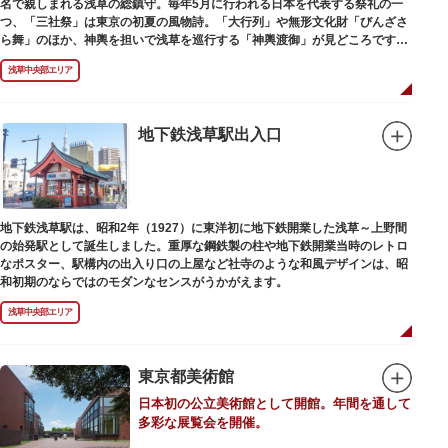
名で親しまれる浅草の総鎮守。毎年5月に行われる日本を代表する祭礼の一
つ、「三社祭」は東京の初夏の風物詩。「大行列」や無形文化財「びんざさ
ら舞」のほか、神輿を担いで浅草を巡行する「神輿渡御」が見どころです。
町を練り歩く担ぎ手たちの威勢良い掛け声が響き渡り、浅草の町がまつり一
浅草中央部エリア
色に染まります。
6月の「夏越し（なごし）の大祓」では、茅草で作られた輪の中（茅の輪）
が設置されます。それを八の字に三回通って穢れを祓うことで疫病や災厄か
ら逃れ、福徳があると伝えられる行事です。
地下鉄浅草駅出入口
本殿には浅草寺のご本尊である聖観世音菩薩像を見つけた漁師の兄弟ととも
に、尊像として奉安した郷土の文化人、土師真中知（はじのなかとも）の3
人が祀られています。江戸時代に徳川家光が寄進した社殿は本殿・幣殿と拝
殿の間が渡り廊下で繋がる建築様式。国の重要文化財に指定されています。
地下鉄浅草駅は、昭和2年（1927）に東洋初に地下鉄開業した浅草～上野間
また、浅草名所七福神のひとつとしても知られ、恵比須像が祀られていま
の始発駅として誕生しました。重厚な鋼鉄製の柱や地下鉄開業当時のレトロ
す。
なポスター、駅構内の出入り口の上屋など社寺のような和風デザインは、昭
和初期のならではのモダンなセンスがうかがえます。
浅草中央部エリア
東京都美術館
日本初の公立美術館として開館。年間を通して
多彩な展覧会を開催。