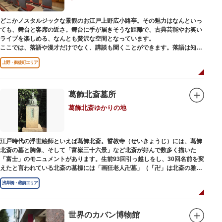
どこかノスタルジックな景観のお江戸上野広小路亭。その魅力はなんといっ
ても、舞台と客席の近さ。舞台に手が届きそうな距離で、古典芸能やお笑い
ライブを楽しめる、なんとも贅沢な空間となっています。
ここでは、落語や漫才だけでなく、講談も聞くことができます。落語は知っ
ているけど講談ってなんだろう？と思われた方も、ぜひ一度お江戸上野広小
上野・御徒町エリア
路亭をのぞいてみませんか？
葛飾北斎墓所
葛飾北斎ゆかりの地
江戸時代の浮世絵師といえば葛飾北斎。誓教寺（せいきょうじ）には、葛飾
北斎の墓と胸像、そして「富嶽三十六景」など北斎が好んで数多く描いた
「富士」のモニュメントがあります。生前93回引っ越しをし、30回名前を変
えたと言われている北斎の墓標には「画狂老人卍墓」（「卍」は北斎の雅号
の一つ）とあり、辞世の句が刻まれています。毎年命日の4月18日には「北
浅草橋・蔵前エリア
斎忌」が開かれ、法要が営まれます。
世界のカバン博物館