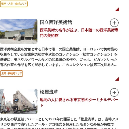
る萩の湯だよりで薬湯の予定を確認すれば、お好みの薬湯を楽しめます。
根岸・入谷・金杉エリア
また併設されたレストラン、食事処こもれびではおいしい食事だけでなく、
たくさんの種類の飲み物やおつまみが。昼からでも晩酌セットの注文がで
き、明るい時間の一杯も最高です。好きな時間にお風呂に入り、お風呂の前
後これまた好きなタイミングで、おいしい食事をいただき、心も体も整えて
国立西洋美術館
日々の生活を支えてくれる空間です。
西洋美術の名作が並ぶ、日本随一の西洋美術専
門の美術館
西洋美術全般を対象とする日本で唯一の国立美術館。ヨーロッパで美術品の
収集をしていた実業家の松方幸次郎のコレクション（松方コレクション）を
基礎に、モネやルノワールなどの印象派の名作や、ゴッホ、ピカソといった
有名作家の作品を広く展示しています。このコレクションは第二次世界大戦
中にフランス政府に接収され、戦後に専用の美術館を創設することを条件に
上野・御徒町エリア
日本へ寄贈返還されました。
本館の設計は、フランスで活躍した近代建築の巨匠ル・コルビュジエによる
もの。「ル・コルビュジエの建築作品－近代建築運動への顕著な貢献－」の
松屋浅草
構成資産の一つとして東京初の世界文化遺産に登録されています。前庭にも
地元の人に愛される東京初のターミナルデパー
ロダンの彫刻が展示されており、散策しながら美術鑑賞を楽しめるのも魅力
ト
のひとつ。 ボランティア・スタッフと一緒に鑑賞する「美術トーク」や、解
説を聞きながら本館や前庭を一緒に歩く「建築ツアー」など、初めての来館
でも気軽に楽しめるプログラムも用意されています。
東京初の駅直結デパートとして1931年に開業した「松屋浅草」は、当時アメ
リカや西洋で流行したアール・デコ様式を採用したモダンな外装が特徴で