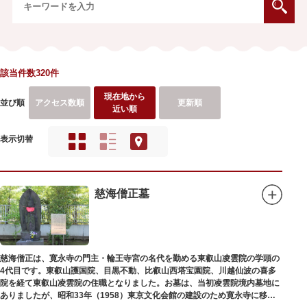
該当件数320件
現在地から
並び順
アクセス数順
更新順
近い順
表示切替
慈海僧正墓
慈海僧正は、寛永寺の門主・輪王寺宮の名代を勤める東叡山凌雲院の学頭の
4代目です。東叡山護国院、目黒不動、比叡山西塔宝園院、川越仙波の喜多
院を経て東叡山凌雲院の住職となりました。お墓は、当初凌雲院境内墓地に
ありましたが、昭和33年（1958）東京文化会館の建設のため寛永寺に移築