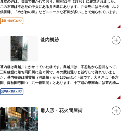
真友の碑は、英語で書かれており、昭和51年（1976）に建立されました。
この石碑は不忍池の中央にある弁天島にあります。弁天島にはその他「ふぐ
供養碑」「めがねの碑」などユニークな石碑が多いことで知られています。
上野・御徒町エリア
甚内橋跡
甚内橋は鳥越川にかかっていた橋です。鳥越川は、不忍池から忍川をへて、
三味線堀に落ち隅田川に注ぐ川で、今の蔵前通りと並行して流れていまし
た。甚内橋跡は攅霊橋（浦島橋）から130ｍほど下流です。大きさは「長六
間、両袖間壱間つゞ共一幅弐間」とあります。十字路の東南角には甚内橋跡
の石碑があります。
浅草橋・蔵前エリア
雛人形・花火問屋街