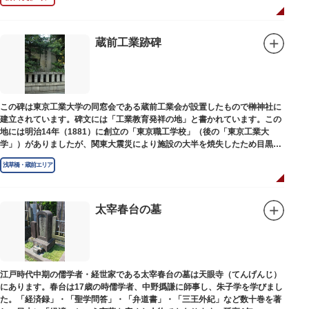
蔵前工業跡碑
この碑は東京工業大学の同窓会である蔵前工業会が設置したもので榊神社に
建立されています。碑文には「工業教育発祥の地」と書かれています。この
地には明治14年（1881）に創立の「東京職工学校」（後の「東京工業大
学」）がありましたが、関東大震災により施設の大半を焼失したため目黒に
移転しました。
浅草橋・蔵前エリア
太宰春台の墓
江戸時代中期の儒学者・経世家である太宰春台の墓は天眼寺（てんげんじ）
にあります。春台は17歳の時儒学者、中野撝謙に師事し、朱子学を学びまし
た。「経済録」・「聖学問答」・「弁道書」・「三王外紀」など数十巻を著