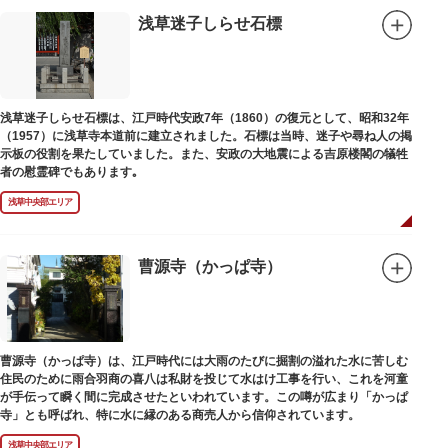
浅草迷子しらせ石標
浅草迷子しらせ石標は、江戸時代安政7年（1860）の復元として、昭和32年
（1957）に浅草寺本道前に建立されました。石標は当時、迷子や尋ね人の掲
示板の役割を果たしていました。また、安政の大地震による吉原楼閣の犠牲
者の慰霊碑でもあります｡
浅草中央部エリア
曹源寺（かっぱ寺）
曹源寺（かっぱ寺）は、江戸時代には大雨のたびに掘割の溢れた水に苦しむ
住民のために雨合羽商の喜八は私財を投じて水はけ工事を行い、これを河童
が手伝って瞬く間に完成させたといわれています。この噂が広まり「かっぱ
寺」とも呼ばれ、特に水に縁のある商売人から信仰されています。
浅草中央部エリア