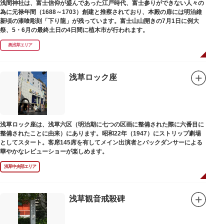
浅間神社は、富士信仰が盛んであった江戸時代、富士参りができない人々の
為に元禄年間（1688～1703）創建と推察されており、本殿の扉には明治維
新頃の漆喰彫刻「下り龍」が残っています。富士山山開きの7月1日に例大
祭、5・6月の最終土日の4日間に植木市が行われます。
奥浅草エリア
浅草ロック座
浅草ロック座は、浅草六区（明治期に七つの区画に整備された際に六番目に
整備されたことに由来）にあります。昭和22年（1947）にストリップ劇場
としてスタート。客席145席を有してメイン出演者とバックダンサーによる
華やかなレビューショーが楽しめます。
浅草中央部エリア
浅草観音戒殺碑