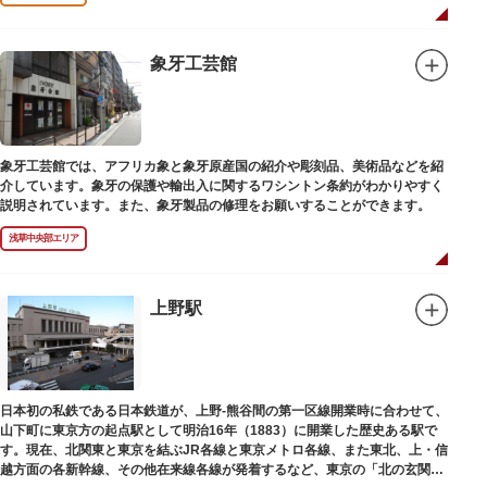
象牙工芸館
象牙工芸館では、アフリカ象と象牙原産国の紹介や彫刻品、美術品などを紹
介しています。象牙の保護や輸出入に関するワシントン条約がわかりやすく
説明されています。また、象牙製品の修理をお願いすることができます。
浅草中央部エリア
上野駅
日本初の私鉄である日本鉄道が、上野-熊谷間の第一区線開業時に合わせて、
山下町に東京方の起点駅として明治16年（1883）に開業した歴史ある駅で
す。現在、北関東と東京を結ぶJR各線と東京メトロ各線、また東北、上・信
越方面の各新幹線、その他在来線各線が発着するなど、東京の「北の玄関