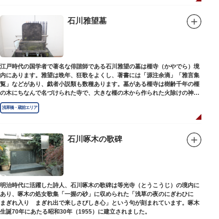
石川雅望墓
江戸時代の国学者で著名な俳諧師である石川雅望の墓は榧寺（かやでら）境
内にあります。雅望は晩年、狂歌をよくし、著書には「源注余滴」「雅言集
覧」などがあり、戯者小説類も数種あります。墓がある榧寺は樹齢千年の榧
の木にちなんで名づけられた寺で、大きな榧の木から作られた火除けの神、
秋葉権現で知られています。
浅草橋・蔵前エリア
石川啄木の歌碑
明治時代に活躍した詩人、石川啄木の歌碑は等光寺（とうこうじ）の境内に
あり、啄木の処女歌集「一握の砂」に収められた「浅草の夜のにぎわひに
まぎれ入り まぎれ出で来しさびしき心」という句が刻まれています。啄木
生誕70年にあたる昭和30年（1955）に建立されました。