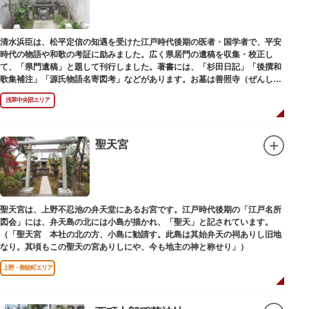
清水浜臣は、松平定信の知遇を受けた江戸時代後期の医者・国学者で、平安
時代の物語や和歌の考証に励みました。広く県居門の遺稿を収集・校正し
て、「県門遺稿」と題して刊行しました。著書には、「杉田日記」「後撰和
歌集補注」「源氏物語名寄図考」などがあります。お墓は善照寺（ぜんしょ
うじ）境内にあります。
浅草中央部エリア
聖天宮
聖天宮は、上野不忍池の弁天堂にあるお宮です。江戸時代後期の「江戸名所
図会」には、弁天島の北には小島が描かれ、「聖天」と記されています。
（「聖天宮 本社の北の方、小島に勧請す。此島は其始弁天の祠ありし旧地
なり。其頃もこの聖天の宮ありしにや、今も地主の神と称せり」）
上野・御徒町エリア