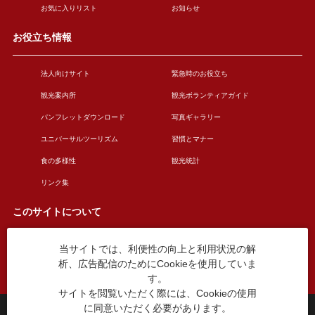
お気に入りリスト
お知らせ
お役立ち情報
法人向けサイト
緊急時のお役立ち
観光案内所
観光ボランティアガイド
パンフレットダウンロード
写真ギャラリー
ユニバーサルツーリズム
習慣とマナー
食の多様性
観光統計
リンク集
このサイトについて
当サイトでは、利便性の向上と利用状況の解
このサイトについて
広告掲載について
析、広告配信のためにCookieを使用していま
お問い合わせ
す。
サイトを閲覧いただく際には、Cookieの使用
に同意いただく必要があります。
台東区役所観光課