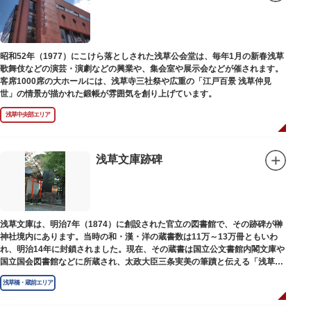
昭和52年（1977）にこけら落としされた浅草公会堂は、毎年1月の新春浅草
歌舞伎などの演芸・演劇などの興業や、集会室や展示会などが催されます。
客席1000席の大ホールには、浅草寺三社祭や広重の「江戸百景 浅草仲見
世」の情景が描かれた鍛帳が雰囲気を創り上げています。
浅草中央部エリア
浅草文庫跡碑
浅草文庫は、明治7年（1874）に創設された官立の図書館で、その跡碑が榊
神社境内にあります。当時の和・漢・洋の蔵書数は11万～13万冊ともいわ
れ、明治14年に封鎖されました。現在、その蔵書は国立公文書館内閣文庫や
国立国会図書館などに所蔵され、太政大臣三条実美の筆蹟と伝える「浅草文
庫」の朱印が押されています。
浅草橋・蔵前エリア