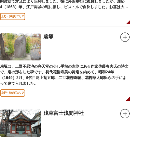
約締結で対立により失脚しました。後に外国奉行に復権しましたが、慶応
4（1868）年、江戸開城の報に接し、ピストルで自決しました。お墓は大正
寺（たいしょうじ）にあります。
上野・御徒町エリア
扇塚
扇塚は、上野不忍池の弁天堂の少し手前の左側にある作家佐藤春夫氏の詩文
で、扇の形をした碑です。初代花柳寿美の舞扇を納めて、昭和24年
（1949）2月、6代目尾上菊五郎、二世花柳寿輔、花柳章太郎氏らの手によ
って建てられました。
上野・御徒町エリア
浅草富士浅間神社