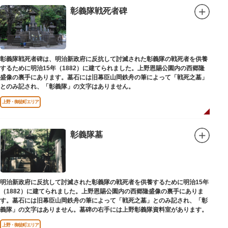
彰義隊戦死者碑
彰義隊戦死者碑は、明治新政府に反抗して討滅された彰義隊の戦死者を供養
するために明治15年（1882）に建てられました。上野恩賜公園内の西郷隆
盛像の裏手にあります。墓石には旧幕臣山岡鉄舟の筆によって「戦死之墓」
とのみ記され、「彰義隊」の文字はありません。
上野・御徒町エリア
彰義隊墓
明治新政府に反抗して討滅された彰義隊の戦死者を供養するために明治15年
（1882）に建てられました。上野恩賜公園内の西郷隆盛像の裏手にありま
す。墓石には旧幕臣山岡鉄舟の筆によって「戦死之墓」とのみ記され、「彰
義隊」の文字はありません。墓碑の右手には上野彰義隊資料室があります。
上野・御徒町エリア