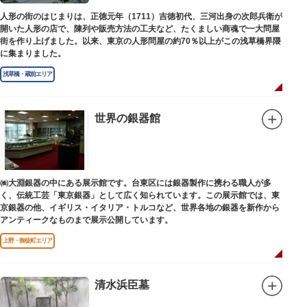
人形の街のはじまりは、正徳元年（1711）吉徳初代、三河出身の次郎兵衛が
開いた人形の店で、陳列や販売方法の工夫など、たくましい商魂で一大問屋
街を作り上げました。以来、東京の人形問屋の約70％以上がこの浅草橋界隈
に集まりました。
浅草橋・蔵前エリア
世界の銀器館
㈱大淵銀器の中にある展示館です。台東区には銀器製作に携わる職人が多
く、伝統工芸「東京銀器」として広く知られています。この展示館では、東
京銀器の他、イギリス・イタリア・トルコなど、世界各地の銀器を新作から
アンティークなものまで展示公開しています。
上野・御徒町エリア
清水浜臣墓