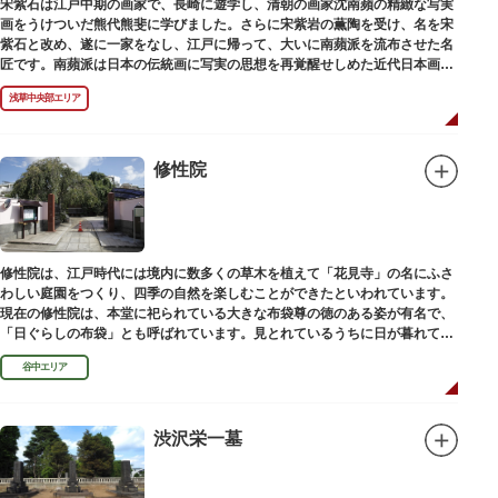
宋紫石は江戸中期の画家で、長崎に遊学し、清朝の画家沈南蘋の精緻な写実
画をうけついだ熊代熊斐に学びました。さらに宋紫岩の薫陶を受け、名を宋
紫石と改め、遂に一家をなし、江戸に帰って、大いに南蘋派を流布させた名
匠です。南蘋派は日本の伝統画に写実の思想を再覚醒せしめた近代日本画壇
の源流です。お墓は徳本寺（とくほんじ）境内にあります。
浅草中央部エリア
修性院
修性院は、江戸時代には境内に数多くの草木を植えて「花見寺」の名にふさ
わしい庭園をつくり、四季の自然を楽しむことができたといわれています。
現在の修性院は、本堂に祀られている大きな布袋尊の徳のある姿が有名で、
「日ぐらしの布袋」とも呼ばれています。見とれているうちに日が暮れてし
まった、という言い伝えです。
谷中エリア
渋沢栄一墓