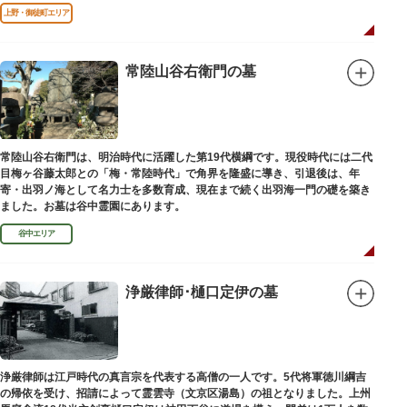
口」として機能しています。
上野・御徒町エリア
常陸山谷右衛門の墓
常陸山谷右衛門は、明治時代に活躍した第19代横綱です。現役時代には二代
目梅ヶ谷藤太郎との「梅・常陸時代」で角界を隆盛に導き、引退後は、年
寄・出羽ノ海として名力士を多数育成、現在まで続く出羽海一門の礎を築き
ました。お墓は谷中霊園にあります。
谷中エリア
浄厳律師･樋口定伊の墓
浄厳律師は江戸時代の真言宗を代表する高僧の一人です。5代将軍徳川綱吉
の帰依を受け、招請によって霊雲寺（文京区湯島）の祖となりました。上州