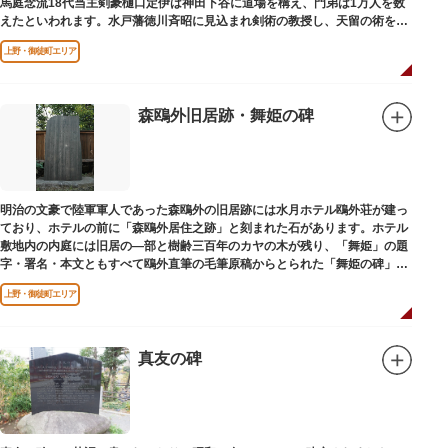
馬庭念流18代当主剣豪樋口定伊は神田下谷に道場を構え、門弟は1万人を数
えたといわれます。水戸藩徳川斉昭に見込まれ剣術の教授し、天留の術を創
案しました。お墓は妙極院（みょうごくいん）にあります。
上野・御徒町エリア
森鴎外旧居跡・舞姫の碑
明治の文豪で陸軍軍人であった森鴎外の旧居跡には水月ホテル鴎外荘が建っ
ており、ホテルの前に「森鴎外居住之跡」と刻まれた石があります。ホテル
敷地内の内庭には旧居の―部と樹齢三百年のカヤの木が残り、「舞姫」の題
字・署名・本文ともすべて鴎外直筆の毛筆原稿からとられた「舞姫の碑」の
文学碑も建っています。
上野・御徒町エリア
真友の碑