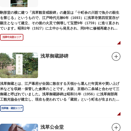
駒形堂の横に建つ「浅草観音戒殺碑」の趣旨は「十町余の川筋で魚介の殺生
を禁じる」というもので、江戸時代元禄6年（1693）に浅草寺第四世宣存が
願主となって建立、その後の火災で倒壊して宝歴9年（1759）に造り直され
ています。昭和2年（1927）に土中から発見され、同8年に修補再建された
碑がどちらのものであるかは不明です。
浅草中央部エリア
浅草御蔵跡碑
浅草御蔵とは、江戸幕府が全国に散在する天領から運んだ年貢米や買い上げ
米などを収納・保管した倉庫のことです。大坂、京都の二条城と合わせて三
御蔵と呼ばれていました。浅草御蔵跡碑は昭和31年（1956）に浅草南部商
工観光協会が建立し、現在も使われている「蔵前」という町名が生まれたの
は昭和9年（1934）のことです。
浅草橋・蔵前エリア
浅草公会堂