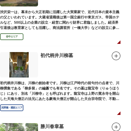
渋沢栄一は、幕末から大正初期に活躍した大実業家で、近代日本の資本主義
の父といわれています。大蔵省退職後は第一国立銀行や東京ガス、帝国ホテ
ルなど、500以上の企業の設立・経営に関わり財界に君臨しました。経済界
引退後は教育家としても活躍し、商法講習所（一橋大学）などの設立に参画
しました。お墓は谷中霊園にあります。
谷中エリア
初代柄井川柳墓
初代柄井川柳は、川柳の創始者です。川柳は江戸時代の前句付の点者で、川
柳撰集である「柳多留」の編纂でも有名です。その墓は龍宝寺（りゅうほう
じ）にあり、別名「川柳寺」とも呼ばれます。龍宝寺は上野の寛永寺を開山
した天海大僧正の法兄にあたる豪海大僧正が開山した天台宗寺院で、不動明
王の梵字を刻んだ板碑が境内に残っています。
浅草橋・蔵前エリア
勝川春章墓