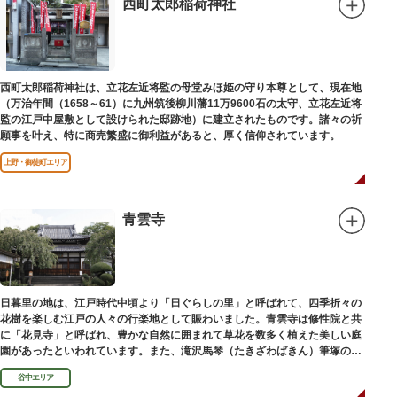
西町太郎稲荷神社
西町太郎稲荷神社は、立花左近将監の母堂みほ姫の守り本尊として、現在地
（万治年間（1658～61）に九州筑後柳川藩11万9600石の太守、立花左近将
監の江戸中屋敷として設けられた邸跡地）に建立されたものです。諸々の祈
願事を叶え、特に商売繁盛に御利益があると、厚く信仰されています。
上野・御徒町エリア
青雲寺
日暮里の地は、江戸時代中頃より「日ぐらしの里」と呼ばれて、四季折々の
花樹を楽しむ江戸の人々の行楽地として賑わいました。青雲寺は修性院と共
に「花見寺」と呼ばれ、豊かな自然に囲まれて草花を数多く植えた美しい庭
園があったといわれています。また、滝沢馬琴（たきざわばきん）筆塚の碑
があります。
谷中エリア