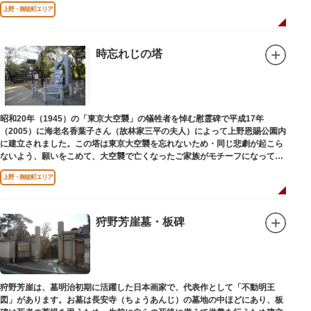
されました。
上野・御徒町エリア
時忘れじの塔
昭和20年（1945）の「東京大空襲」の犠牲者を悼む慰霊碑で平成17年
（2005）に海老名香葉子さん（故林家三平の夫人）によって上野恩賜公園内
に建立されました。この塔は東京大空襲を忘れないため・同じ悲劇が起こら
ないよう、願いをこめて、大空襲で亡くなったご家族がモチーフになってい
る平和祈念母子像・時計塔です。
上野・御徒町エリア
狩野芳崖墓・板碑
狩野芳崖は、墓明治初期に活躍した日本画家で、代表作として「不動明王
図」があります。お墓は長安寺（ちょうあんじ）の墓地の中ほどにあり、板