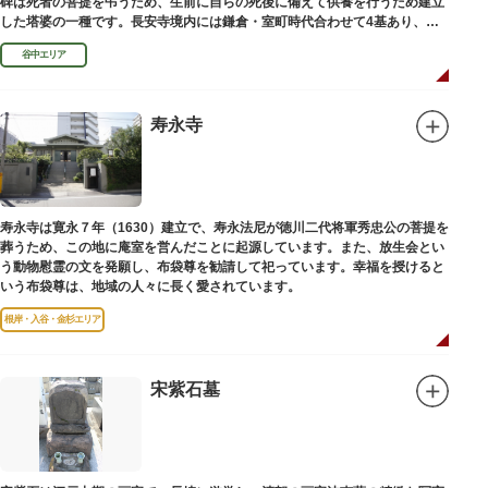
碑は死者の菩提を弔うため、生前に自らの死後に備えて供養を行うため建立
した塔婆の一種です。長安寺境内には鎌倉・室町時代合わせて4基あり、
「長安寺板碑」として台東区の有形文化財に指定されています。
谷中エリア
寿永寺
寿永寺は寛永７年（1630）建立で、寿永法尼が徳川二代将軍秀忠公の菩提を
葬うため、この地に庵室を営んだことに起源しています。また、放生会とい
う動物慰霊の文を発願し、布袋尊を勧請して祀っています。幸福を授けると
いう布袋尊は、地域の人々に長く愛されています。
根岸・入谷・金杉エリア
宋紫石墓