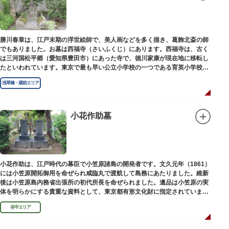
勝川春章は、江戸末期の浮世絵師で、美人画などを多く描き、葛飾北斎の師
でもありました。お墓は西福寺（さいふくじ）にあります。西福寺は、古く
は三河国松平郷（愛知県豊田市）にあった寺で、徳川家康が現在地に移転し
たといわれています。東京で最も早い公立小学校の一つである育英小学校の
発祥の地としても知られています。
浅草橋・蔵前エリア
小花作助墓
小花作助は、江戸時代の幕臣で小笠原諸島の開発者です。文久元年（1861）
には小笠原開拓御用を命ぜられ咸臨丸で渡航して島務にあたりました。維新
後は小笠原島内務省出張所の初代所長を命ぜられました。遺品は小笠原の実
体を明らかにする貴重な資料として、東京都有形文化財に指定されていま
す。お墓は谷中霊園にあります。
谷中エリア