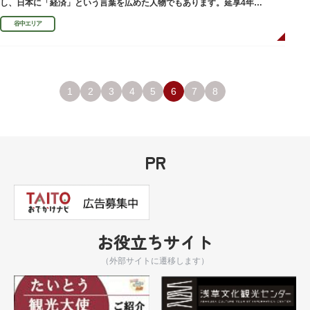
し、日本に「経済」という言葉を広めた人物でもあります。延享4年
（1747）に没しました。
谷中エリア
1
2
3
4
5
6
7
8
PR
お役立ちサイト
（外部サイトに遷移します）