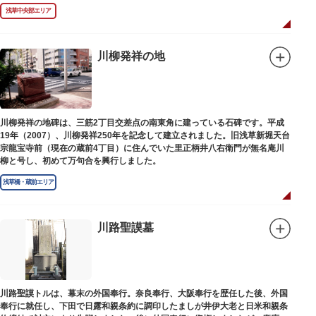
浅草中央部エリア
川柳発祥の地
川柳発祥の地碑は、三筋2丁目交差点の南東角に建っている石碑です。平成
19年（2007）、川柳発祥250年を記念して建立されました。旧浅草新堀天台
宗龍宝寺前（現在の蔵前4丁目）に住んでいた里正柄井八右衛門が無名庵川
柳と号し、初めて万句合を興行しました。
浅草橋・蔵前エリア
川路聖謨墓
川路聖謨トルは、幕末の外国奉行。奈良奉行、大阪奉行を歴任した後、外国
奉行に就任し、下田で日露和親条約に調印したましが井伊大老と日米和親条