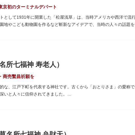
見下ろしたり、すぐ横を走る電車の迫力を楽しんだり、隅田川散策にい
東京初のターミナルデパート
トとして1931年に開業した「松屋浅草」は、当時アメリカや西洋で流
園地やこども動物園を作るなど斬新なアイデアで、当時の人々の話題を
上3階までが松屋浅草の売り場。2012年のリニューアルで建設当時のシ
まれています。地上1階は 浅草らしい下町銘菓をはじめ、全国からセ
なので、お土産購入にも便利です。
名所七福神 寿老人）
・商売繫昌祈願を
的な、江戸下町を代表する神社です。古くから「おとりさま」の愛称で
深いと人々に信仰されてきました。
）の日に境内で行われる例祭「酉の市」は江戸の風物詩として有名。福
どりの縁起物を買い求める人たちで賑わいます。樋口一葉の代表作『た
、いかに地域に根付いた催し物だったかが伺い知れます。
なるご利益を授かるといわれる「なでおかめ」も人気。ふっくらとした
草名所七福神 弁財天）