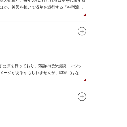
草の総鎮守。毎年5月に行われる日本を代表する
ほか、神輿を担いで浅草を巡行する「神輿渡
り一色に染まります。
それを八の字に三回通って穢れを祓うことで疫病
安した郷土の文化人、土師真中知（はじのなか
が渡り廊下で繋がる建築様式。国の重要文化財に
す。
まず公演を行っており、落語のほか漫談、マジッ
メージがあるかもしれませんが、囃家（はなし
んではいかがでしょう。数々の著名な落語家や