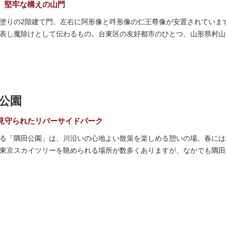
、堅牢な構えの山門
塗りの2階建て門。左右に阿形像と吽形像の仁王尊像が安置されています
表し魔除けとして伝わるもの。台東区の友好都市のひとつ、山形県村山
れる吊灯篭も存在感を放ち、参拝客を迎えてくれます。
武蔵守に任命された平公雅（たいらのきみまさ）により、祈願成就の御
64年にホテルニューオオタニ創始者・大谷米太郎の寄進により本瓦葺きで
の経典である『元版⼀切経（げんばんいっさいきょう）』や寺宝が収蔵
公園
見守られたリバーサイドパーク
る「隅田公園」は、川沿いの心地よい散策を楽しめる憩いの場。春には
東京スカイツリーを眺められる場所が数多くありますが、なかでも隅田
園オープンカフェ」は、店舗の一部を屋外にした開放的なカフェ・レス
ても良いですね。また、クジラの滑り台が目印の「遊具広場」はブラン
り身体を動かせます。
た全長約160mの「すみだリバーウォーク」は、東京スカイツリーまで