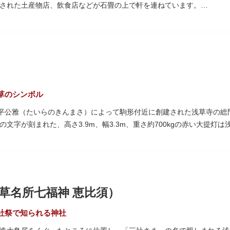
された土産物店、飲食店などが石畳の上で軒を連ねています。
草絵巻」を楽しめるのも夜の醍醐味。撮影スポットやデートスポットに
いをはじめ、団子や揚げまんじゅう、雷おこしなどの銘菓、和傘や扇子
運んでみてはいかがでしょうか。
す。江戸文化を感じる粋な商品の数々は、海外からの観光客にも人気。
ての味を堪能できるのも魅力。下町っ子の威勢の良い売り声が飛び交う
草のシンボル
に平公雅（たいらのきんまさ）によって駒形付近に創建された浅草寺の
の文字が刻まれた、高さ3.9m、幅3.3m、重さ約700kgの赤い大提
トスポットとしても国内外の観光客を魅了し続けています。
見事な龍の彫刻や、門の北側（風神雷神の背後）に安置されている浅草
神門」は、門の左右に立つ2体の彫像、風神像と雷神像に由来します。
た荘厳な雰囲気に包まれます。
草名所七福神 恵比須）
り返し、現在の雷門は1960年に松下電器産業（現パナソニック）の松
社祭で知られる神社