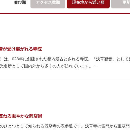
並び順
アクセス数順
現在地から
近い順
更
情が受け継がれる寺院
）は、628年に創建された都内最古とされる寺院。「浅草観音」とし
光名所として国内外から多くの人が訪れています。
「雷門（風雷神門）」は、高さ3.9mの大提灯と風神雷神像が安置され
ち、参拝客を堂々と迎えてくれます。本堂前には、邪気を払うご利益が
て身を清めましょう。「観音堂」とも呼ばれる本堂にはご本尊の聖観世
も必見です。ひと際目立つ五重塔、国指定重要文化財の二天門、浅草名
、悠久の時に思いを馳せて見学をお楽しみください。
を連ねる賑やかな商店街
のひとつとして知られる浅草寺の表参道です。浅草寺の雷門から宝蔵門ま
され、朱塗りの建物がより一層鮮やかに浮かび上がります。昼間は約9