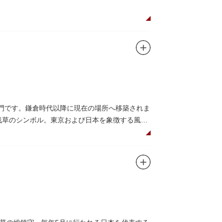
もおすすめです。昼間と比べて人が少なくゆっ
など伝統工芸品も並び、歩いているだけで浅草
商品が作られる様子がわかる実演販売の店もあ
なか、お気に入りのお土産探しをお楽しみくだ
総門です。鎌倉時代以降に現在の場所へ移築されま
灯は浅草のシンボル。東京および日本を象徴する風景
寺の護法善神「天龍像」と「金龍像」も見どこ
日没から23時頃までは雷門や浅草寺がライトアッ
下幸之助氏の寄進により再建されたものです。