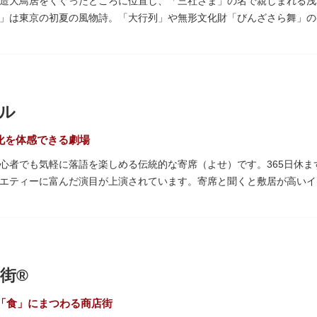
造大鳥居をくぐったところに位置し、「三社さま」の名で親しまれる浅
」は東京の初夏の風物詩。「大行列」や無形文化財「びんざさら舞」の
町を練り歩く担ぎ手たちの威勢良い掛け声が響き渡り、浅草の町がまつ
し）の大祓」では、茅草で作られた輪の中（茅の輪）が設置されます。
があると伝えられる行事です。
尊である聖観世音菩薩像を見つけた漁師の兄弟とともに、尊像として奉
ル
ています。江戸時代に徳川家光が寄進した社殿は本殿・幣殿と拝殿の間
た、浅草名所七福神のひとつとしても知られ、恵比須像が祀られていま
文化を体感できる劇場
心者でも気軽に落語を楽しめる伝統的な寄席（よせ）です。365日休
エティーに富んだ演目が上演されています。寄席と聞くと敷居が高いイ
。すぐに巧みな話芸に引き込まれ、予備知識が無くても楽しめます。
のも魅力のひとつ。売店でお弁当やお菓子を買ってゆっくり番組を楽し
笑いの殿堂で、昔ながらの下町文化を体感してみてください。
街®
「食」にまつわる商店街