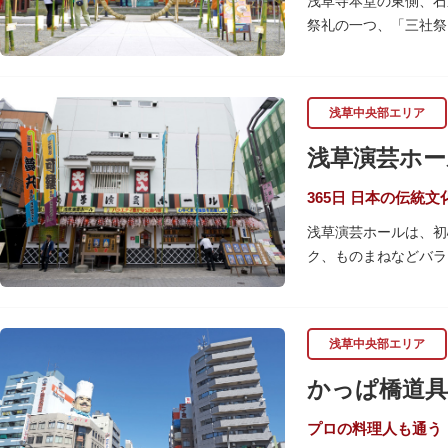
浅草寺本堂の東側、石
祭礼の一つ、「三社祭
御」が見どころです。
6月の「夏越し（なご
や災厄から逃れ、福徳
浅草中央部エリア
本殿には浅草寺のご本
浅草演芸ホー
とも）の3人が祀られ
指定されています。ま
365日 日本の伝統
浅草演芸ホールは、初
ク、ものまねなどバラ
か）さんは喋りのプロ
ホール内で飲食できる
お笑い芸人を輩出した
浅草中央部エリア
かっぱ橋道具
プロの料理人も通う