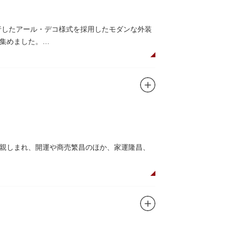
かがでしょうか。
行したアール・デコ様式を採用したモダンな外装
集めました。
ンボル・大時計も復活し、昭和の面影を残す百貨
レクトされた銘菓が並ぶ「浅草すいーつ小町」。
親しまれ、開運や商売繁昌のほか、家運隆昌、
をかきこむと言われる熊手をはじめ八ツ頭芋、お
けくらべ』や他の文学作品にもこの酉の市が数
優しい顔立ちのおかめは「お多福」とも言わ