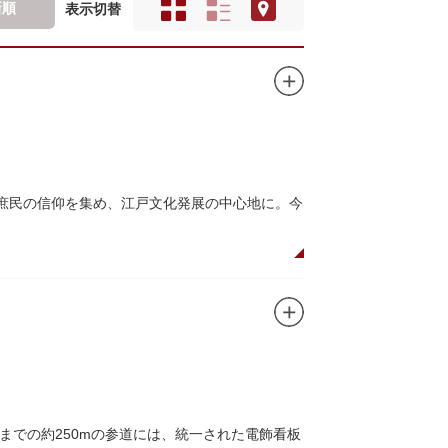
新順
表示切替
て庶民の信仰を集め、江戸文化発展の中心地に。今
た浅草寺の総門。本堂前には2体の仁王尊像が並
あるといわれる常香炉（じょうこうろ）が鎮
音菩薩が祀られており、毎日定時に法要が執り
所七福神のひとつ・大黒天が祀られた影向堂
での約250mの参道には、統一された電飾看板
0店舗が軒を連ねる仲見世のお店も閉まり、シャ