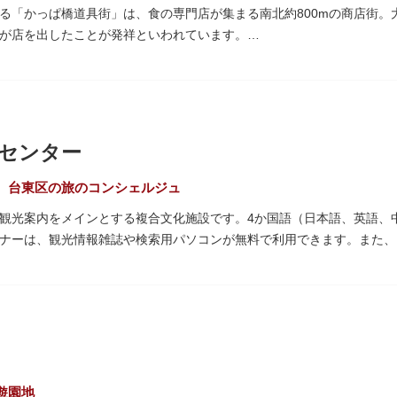
る「かっぱ橋道具街」は、食の専門店が集まる南北約800mの商店街。
が店を出したことが発祥といわれています。
がれ、現在はプロ仕様の調理器具や厨房機器、食器、包材、調理衣装な
て賑わいを見せています。もちろん、ほとんどのお店が小売にも対応。
プル作り体験ができるお店もありますよ。
10月9日前後に開催される「かっぱ橋道具まつり」では、各店舗がお
センター
も行われます。
、台東区の旅のコンシェルジュ
観光案内をメインとする複合文化施設です。4か国語（日本語、英語、
ナーは、観光情報雑誌や検索用パソコンが無料で利用できます。また、
、とっておきの旅のヒントを得られるかも。多目的スペースでは、映像
スが配備されているので休憩場所としても利用できます。
階の展望テラスも必見です。雷門から浅草寺へと続く仲見世や、隅田川
む平屋を重ねたようなおしゃれな外観は、日本を代表する建築家・隈研
る海外ツーリストにも優しい印象を与えています。
遊園地