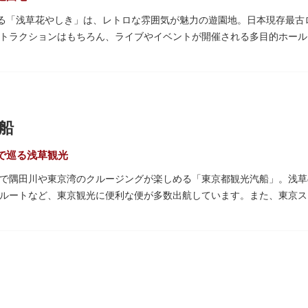
誇る「浅草花やしき」は、レトロな雰囲気が魅力の遊園地。日本現存最
トラクションはもちろん、ライブやイベントが開催される多目的ホール
パート浅草花やしき店」も併設され、さまざまな娯楽を楽しめる浅草の
時代末期の1853年に造園師・森田六三郎により、牡丹と菊細工を主と
置かれ、珍鳥や猛獣、見世物の展示などでも評判に。全国有数の動物園
かさと懐かしさを併せ持つレトロなアトラクションや雰囲気で人気のス
船
で、年齢や身長制限の無いアトラクションもあり、子どもの遊園地デビ
で巡る浅草観光
で隅田川や東京湾のクルージングが楽しめる「東京都観光汽船」。浅草
ルートなど、東京観光に便利な便が多数出航しています。また、東京ス
分の「浅草周遊コース」も。初日の出やお花見、隅田川花火大会、クリ
きるイベントクルーズも企画されています。
、松本零士氏が宇宙船をイメージしてデザインした船や、約300人が
あわせてコースや時間帯を選べるチャータークルーズも行われています