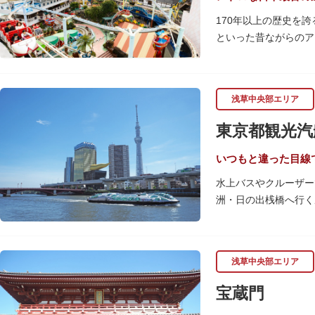
170年以上の歴史を
といった昔ながらのア
める「ガシャポンのデ
浅草花やしきは、江戸
浅草中央部エリア
代に入ると遊戯施設が
園地として再開し、温
東京都観光汽
園とのりもの料が無料
いつもと違った目線
水上バスやクルーザー
洲・日の出桟橋へ行く
ットなどを巡る約30
ら東京の景色を堪能で
漫画・アニメ界の巨匠
浅草中央部エリア
も魅力。目的や人数に
宝蔵門