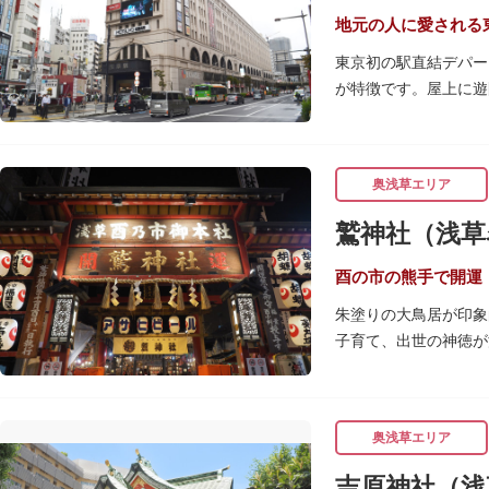
ガラス床から隅田川を
地元の人に愛される
東京初の駅直結デパー
が特徴です。屋上に遊
現在は、B1階から地
店は今でも人々に親し
東武線「浅草駅」直結
奥浅草エリア
鷲神社（浅草
酉の市の熊手で開運
朱塗りの大鳥居が印象
子育て、出世の神徳が
毎年11月の酉（とり
多福の面など、色とり
多く登場することから
奥浅草エリア
なでる場所によって異
吉原神社（浅