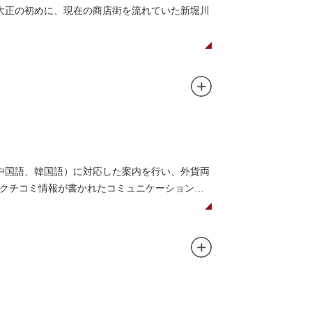
大正の初めに、現在の商店街を流れていた新堀川
ど「食」にまつわる約170軒の専門店が集まる個
家庭の調理用具を購入したい人や観光客にもお
すすめ商品や掘り出しものを販売。また、年ごとに
中国語、韓国語）に対応した案内を行い、外貨両
クチコミ情報が書かれたコミュニケーションボ
を活用し台東区のみどころやイベント、歴史、
や東京スカイツリーも一望できるビュースポット
吾氏によるデザイン。木の温もりあふれる空間