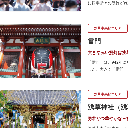
に四季折々の装飾が施
ッターに描かれた「浅
人形焼や手焼きせんべ
くり巡れるので、足を
らしさを感じる場所で
り、焼き立て、作り立
浅草中央部エリア
さい。
雷門
大きな赤い提灯は浅
「雷門」は、942年
した。大きく「雷門」
として親しまれ、フォ
提灯の底部に施された
ろ。正式名称の「風雷
浅草中央部エリア
プされ、昼間とは違っ
浅草神社（浅
何度も焼失と再建を繰
勇壮かつ華やかな三