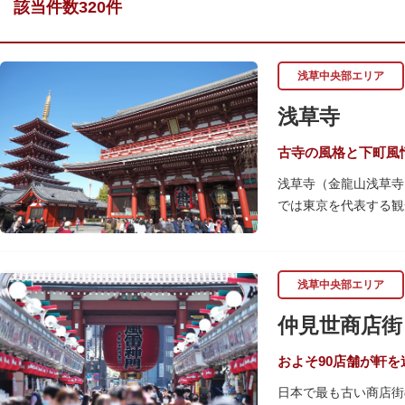
該当件数320件
浅草中央部エリア
浅草寺
古寺の風格と下町風
浅草寺（金龍山浅草寺
では東京を代表する観
浅草の象徴とも言える
ぶ山門「宝蔵門」が建
浅草中央部エリア
座。参拝前に煙を浴び
行われています。
仲見世商店街
境内の歴史ある建造物
（ようごうどう）など
およそ90店舗が軒
日本で最も古い商店街
日没後はライトアップ