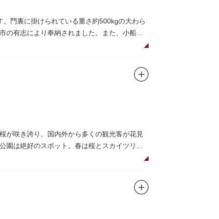
。門裏に掛けられている重さ約500kgの大わら
市の有志により奉納されました。また、小船町
礼として942年に建立されました。数度の火災を
再建された（2007年チタン瓦に葺き替え）楼門
されています。
桜が咲き誇り、国内外から多くの観光客が花見
公園は絶好のスポット。春は桜とスカイツリー
トラン。綺麗な景色を眺めながら、コーヒー片
コやアスレチックなどの遊具が設置された広
の最短距離ルートのひとつ。歩道橋の途中にある