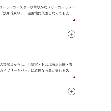
古ローラーコースターや華やかなメリーゴーランド
「浅草花劇場」、遊園地に入園しなくても楽し
「遊びの場」として親しまれています。
した花園（かえん）として誕生しました。明治時
としても知られるようになりました。戦後は遊
ポットとなっています。幼児（0歳～4歳）は入
ューにもぴったりです。
の乗船場からは、浜離宮・お台場海浜公園・豊
カイツリーをバックに綺麗な写真が撮れるスポ
スマスなどのイベント時は、いつもと違う目線か
乗船可能なアメリカンな大型船など多種多様な船体
。