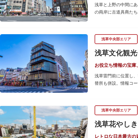
浅草と上野の中間にあ
の両岸に古道具商たち
関東大震災後に川は塞
性的な専門商店街とし
すすめです。食品サン
浅草中央部エリア
毎年、道具の日である
浅草文化観光
異なる様々な催しもの
お役立ち情報の宝庫
浅草雷門前に位置し、
替所も併設。情報コー
ードも閲覧できるので
文化を紹介。通常、イ
ここを訪れたなら、8
浅草中央部エリア
となっています。
浅草花やしき
浅草の街並みに溶け込
は、初めて日本を訪れ
レトロな日本最古の