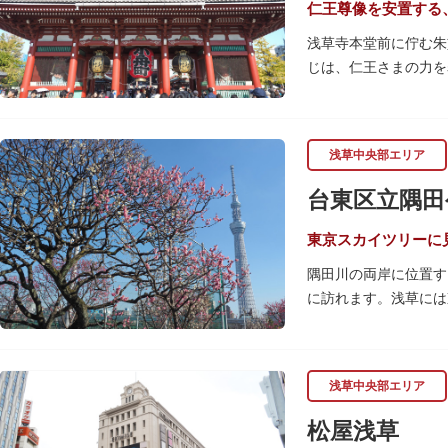
仁王尊像を安置する
浅草寺本堂前に佇む朱
じは、仁王さまの力を
の大提灯や重厚感あふ
宝蔵門は、平安時代、
浅草中央部エリア
経て、現在の門は19
です。上層部には仏教
台東区立隅田
東京スカイツリーに
隅田川の両岸に位置す
に訪れます。浅草には
の共演も人気です。
川沿いにある「隅田公
手にのんびりと過ごし
浅草中央部エリア
場。子どもも思いっき
松屋浅草
隅田川橋梁に設置され