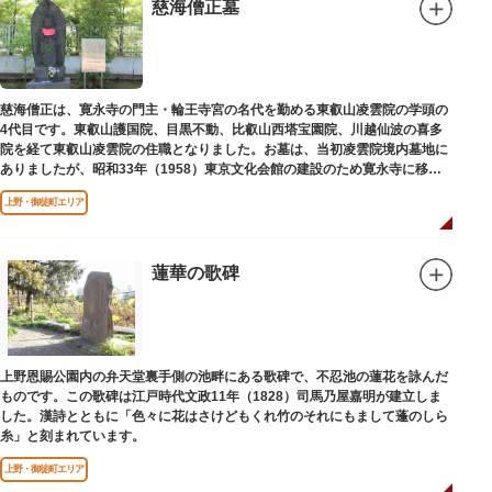
慈海僧正墓
慈海僧正は、寛永寺の門主・輪王寺宮の名代を勤める東叡山凌雲院の学頭の
4代目です。東叡山護国院、目黒不動、比叡山西塔宝園院、川越仙波の喜多
院を経て東叡山凌雲院の住職となりました。お墓は、当初凌雲院境内墓地に
ありましたが、昭和33年（1958）東京文化会館の建設のため寛永寺に移築
されました。
上野・御徒町エリア
蓮華の歌碑
上野恩賜公園内の弁天堂裏手側の池畔にある歌碑で、不忍池の蓮花を詠んだ
ものです。この歌碑は江戸時代文政11年（1828）司馬乃屋嘉明が建立しま
した。漢詩とともに「色々に花はさけどもくれ竹のそれにもまして蓬のしら
糸」と刻まれています。
上野・御徒町エリア