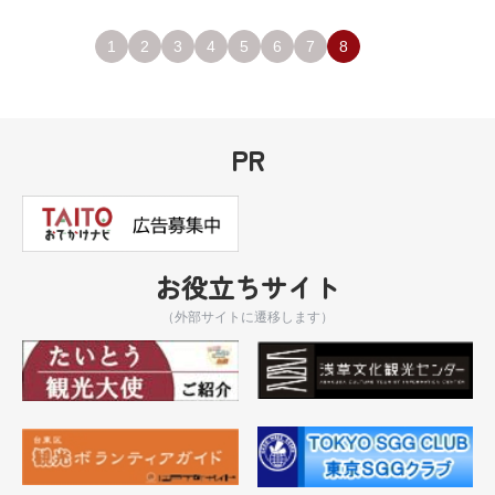
1
2
3
4
5
6
7
8
PR
お役立ちサイト
（外部サイトに遷移します）