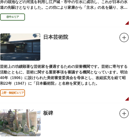
井の頭池などの河流を利用し江戸城・市中の引水に成功し、これが日本の水
道の先駆けとなりました。この功により家康から「主水」の名を賜り、水は
濁らざるを尊しとして「もんと」と読むようになったといわれます。
谷中エリア
日本芸術院
芸術上の功績顕著な芸術家を優遇するための栄誉機関です。芸術に寄与する
活動とともに、芸術に関する重要事項を審議する機関となっています。明治
40年（1906）に設けられた美術審査委員会を母体とし、改組拡充を経て昭
和22年（1947）に「日本藝術院」と名称を変更しました。
上野・御徒町エリア
板碑