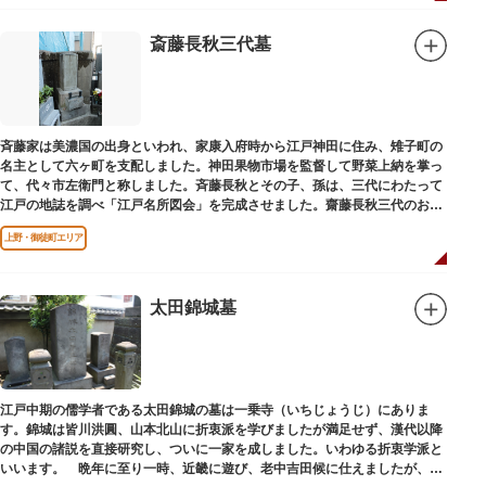
斎藤長秋三代墓
斉藤家は美濃国の出身といわれ、家康入府時から江戸神田に住み、雉子町の
名主として六ヶ町を支配しました。神田果物市場を監督して野菜上納を掌っ
て、代々市左衛門と称しました。斉藤長秋とその子、孫は、三代にわたって
江戸の地誌を調べ「江戸名所図会」を完成させました。齋藤長秋三代のお墓
は法善寺（ほうぜんじ）にあります。
上野・御徒町エリア
太田錦城墓
江戸中期の儒学者である太田錦城の墓は一乗寺（いちじょうじ）にありま
す。錦城は皆川洪圓、山本北山に折衷派を学びましたが満足せず、漢代以降
の中国の諸説を直接研究し、ついに一家を成しました。いわゆる折衷学派と
いいます。 晩年に至り一時、近畿に遊び、老中吉田候に仕えましたが、前