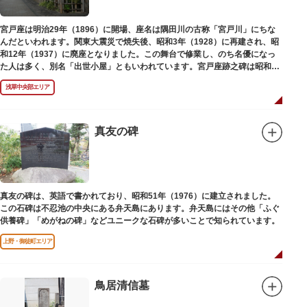
宮戸座は明治29年（1896）に開場、座名は隅田川の古称「宮戸川」にちな
んだといわれます。関東大震災で焼失後、昭和3年（1928）に再建され、昭
和12年（1937）に廃座となりました。この舞台で修業し、のち名優になっ
た人は多く、別名「出世小屋」ともいわれています。宮戸座跡之碑は昭和53
年（1978）に建てられました。
浅草中央部エリア
真友の碑
真友の碑は、英語で書かれており、昭和51年（1976）に建立されました。
この石碑は不忍池の中央にある弁天島にあります。弁天島にはその他「ふぐ
供養碑」「めがねの碑」などユニークな石碑が多いことで知られています。
上野・御徒町エリア
鳥居清信墓