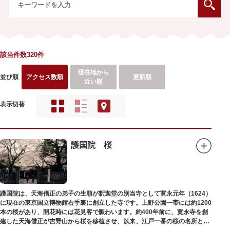
該当件数320件
現在地から
並び順
アクセス数順
更新順
近い順
表示切替
護国院 桜
護国院は、天海僧正の弟子の生順が釈迦堂の別当寺として寛永元年（1624）
に現在の東京国立博物館右手裏に創立した寺です。上野公園一帯には約1200
本の桜があり、開花時には花見客で賑わいます。約400年前に、寛永寺を創
建した天海僧正が吉野山から桜を移植させ、以来、江戸一番の桜の名所とし