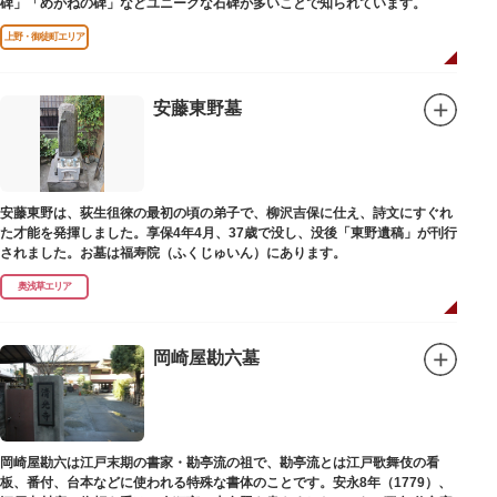
碑」「めがねの碑」などユニークな石碑が多いことで知られています。
上野・御徒町エリア
安藤東野墓
安藤東野は、荻生徂徠の最初の頃の弟子で、柳沢吉保に仕え、詩文にすぐれ
た才能を発揮しました。享保4年4月、37歳で没し、没後「東野遺稿」が刊行
されました。お墓は福寿院（ふくじゅいん）にあります。
奥浅草エリア
岡崎屋勘六墓
岡崎屋勘六は江戸末期の書家・勘亭流の祖で、勘亭流とは江戸歌舞伎の看
板、番付、台本などに使われる特殊な書体のことです。安永8年（1779）、