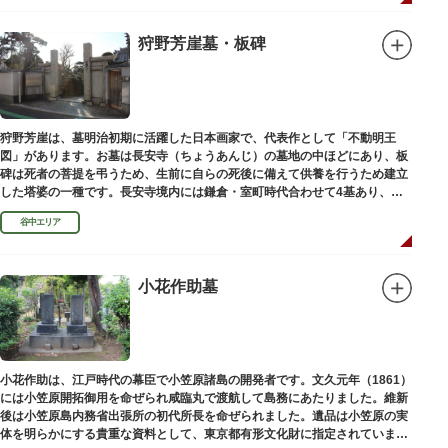
狩野芳崖墓・板碑
狩野芳崖は、墓明治初期に活躍した日本画家で、代表作として「不動明王
図」があります。お墓は長安寺（ちょうあんじ）の墓地の中ほどにあり、板
碑は死者の菩提を弔うため、生前に自らの死後に備えて供養を行うため建立
した塔婆の一種です。長安寺境内には鎌倉・室町時代合わせて4基あり、
「長安寺板碑」として台東区の有形文化財に指定されています。
谷中エリア
小花作助墓
小花作助は、江戸時代の幕臣で小笠原諸島の開発者です。文久元年（1861）
には小笠原開拓御用を命ぜられ咸臨丸で渡航して島務にあたりました。維新
後は小笠原島内務省出張所の初代所長を命ぜられました。遺品は小笠原の実
体を明らかにする貴重な資料として、東京都有形文化財に指定されていま