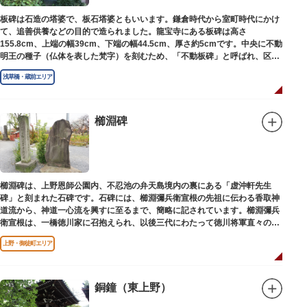
板碑は石造の塔婆で、板石塔婆ともいいます。鎌倉時代から室町時代にかけ
て、追善供養などの目的で造られました。龍宝寺にある板碑は高さ
155.8cm、上端の幅39cm、下端の幅44.5cm、厚さ約5cmです。中央に不動
明王の種子（仏体を表した梵字）を刻むため、「不動板碑」と呼ばれ、区内
現存の板碑を代表するもののひとつです。
浅草橋・蔵前エリア
櫛淵碑
櫛淵碑は、上野恩師公園内、不忍池の弁天島境内の裏にある「虚沖軒先生
碑」と刻まれた石碑です。石碑には、櫛淵彌兵衛宣根の先祖に伝わる香取神
道流から、神道一心流を興すに至るまで、簡略に記されています。櫛淵彌兵
衛宣根は、一橋徳川家に召抱えられ、以後三代にわたって徳川将軍直々の護
衛役として仕えました。
上野・御徒町エリア
銅鐘（東上野）