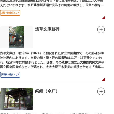
馬庭念流18代当主剣豪樋口定伊は神田下谷に道場を構え、門弟は1万人を数
えたといわれます。水戸藩徳川斉昭に見込まれ剣術の教授し、天留の術を創
案しました。お墓は妙極院（みょうごくいん）にあります。
上野・御徒町エリア
浅草文庫跡碑
浅草文庫は、明治7年（1874）に創設された官立の図書館で、その跡碑が榊
神社境内にあります。当時の和・漢・洋の蔵書数は11万～13万冊ともいわ
れ、明治14年に封鎖されました。現在、その蔵書は国立公文書館内閣文庫や
国立国会図書館などに所蔵され、太政大臣三条実美の筆蹟と伝える「浅草文
庫」の朱印が押されています。
浅草橋・蔵前エリア
銅鐘（今戸）