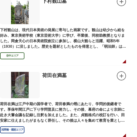
下村観山墓
下村観山は、現代日本美術の発展に寄与した画家です。観山は幼少から絵を
好み、東京美術学校（東京芸術大学）に学び、卒業後、同校助教授となりま
した。岡倉天心の日本美術院創立に参加し、横山大観らと活躍、昭和5年
（1930）に没しました。歴史を題材としたものを得意とし、「弱法師」は代
表作です。お墓は安立寺（あんりゅうじ）にあります。
谷中エリア
荷田在満墓
荷田在満は江戸中期の国学者で、荷田春満の甥にあたり、学問的後継者で
す。享保年間江戸に下り学問普及に努力し、その後、幕府の命により京師に
赴き大嘗会議を記録し注釈を加えました。また、貞観格式の校訂を行い、田
安家に仕えましたがまもなく辞任し、その後は人々を集めて教育を業としま
した。お墓は金竜寺（きんりゅうじ）境内にあります。
浅草橋・蔵前エリア