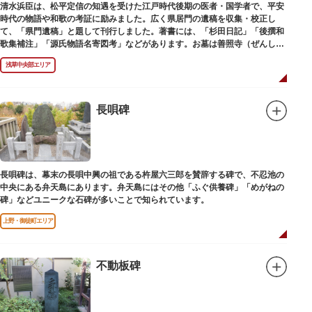
清水浜臣は、松平定信の知遇を受けた江戸時代後期の医者・国学者で、平安
時代の物語や和歌の考証に励みました。広く県居門の遺稿を収集・校正し
て、「県門遺稿」と題して刊行しました。著書には、「杉田日記」「後撰和
歌集補注」「源氏物語名寄図考」などがあります。お墓は善照寺（ぜんしょ
うじ）境内にあります。
浅草中央部エリア
長唄碑
長唄碑は、幕末の長唄中興の祖である杵屋六三郎を賛辞する碑で、不忍池の
中央にある弁天島にあります。弁天島にはその他「ふぐ供養碑」「めがねの
碑」などユニークな石碑が多いことで知られています。
上野・御徒町エリア
不動板碑