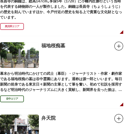
長昌寺の銅鐘は、総高147cm｡享保5年（1720）に小幡内匠勝行という当時
を代表する鋳物師の一人が製作しました。銅鐘は長昌寺（ちょうしょうじ）
の歴史を刻んでいますほか、今戸付近の歴史を知る上で貴重な文化財となっ
ています。
奥浅草エリア
福地桜痴墓
幕末から明治時代にかけての武士（幕臣）・ジャーナリスト・作家・劇作家
である福地桜痴の墓は谷中霊園にあります。通称は源一郎といいます。毎日
新聞の前身である東京日々新聞の主筆として筆を奮い、初めて社説を採用す
るなど明治時代のジャーナリズムに大きく貢献し、新聞界を去った後は、文
学者として活躍しました。
谷中エリア
弁天院