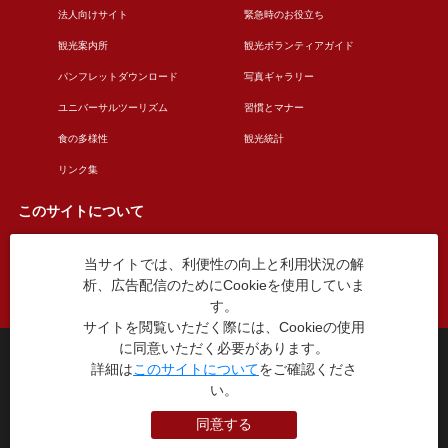
法人向けサイト
緊急時のお役立ち
観光案内所
観光ボランティアガイド
パンフレットダウンロード
写真ギャラリー
ユニバーサルツーリズム
習慣とマナー
食の多様性
観光統計
リンク集
このサイトについて
当サイトでは、利便性の向上と利用状況の解
このサイトについて
広告掲載について
析、広告配信のためにCookieを使用していま
お問い合わせ
す。
サイトを閲覧いただく際には、Cookieの使用
に同意いただく必要があります。
台東区役所観光課
詳細は
このサイトについて
をご確認くださ
〒110-8615 東京都台東区東上野4丁目5番6号
い。
TEL：03-5246-1151
（平日8:30〜17:15 土日祝休み）
同意する
本WEBサイトに掲就されている全データについて無断転載・引用を禁じます。