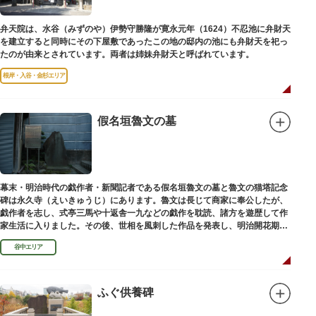
弁天院は、水谷（みずのや）伊勢守勝隆が寛永元年（1624）不忍池に弁財天
を建立すると同時にその下屋敷であったこの地の邸内の池にも弁財天を祀っ
たのが由来とされています。両者は姉妹弁財天と呼ばれています。
根岸・入谷・金杉エリア
假名垣魯文の墓
幕末・明治時代の戯作者・新聞記者である假名垣魯文の墓と魯文の猫塔記念
碑は永久寺（えいきゅうじ）にあります。魯文は長じて商家に奉公したが、
戯作者を志し、式亭三馬や十返舎一九などの戯作を耽読、諸方を遊歴して作
家生活に入りました。その後、世相を風刺した作品を発表し、明治開花期の
花形作家となりました。墓石には、聖観音を線刻した板碑がはめ込まれてい
谷中エリア
ます。
ふぐ供養碑