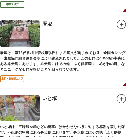
田家に賓使としてまぬかれ、三百石を給せられました。
谷中エリア
暦塚
暦塚は、第73代首相中曽根康弘氏による碑文が刻まれており、全国カレンダ
ー出版協同組合連合会等により建立されました。この石碑は不忍池の中央に
ある弁天島にあります。弁天島にはその他「ふぐ供養碑」「めがねの碑」な
どユニークな石碑が多いことで知られています。
上野・御徒町エリア
いと塚
いと塚は、三味線や琴などの芸事にはかかせない糸に対する感謝を表した塚
で、不忍池の中央にある弁天島にあります。弁天島にはその他「ふぐ供養