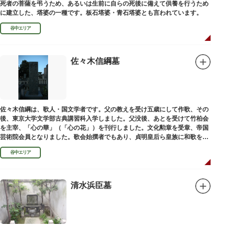
死者の菩薩を弔うため、あるいは生前に自らの死後に備えて供養を行うため
に建立した、塔婆の一種です。板石塔婆・青石塔婆とも言われています。
谷中エリア
佐々木信綱墓
佐々木信綱は、歌人・国文学者です。父の教えを受け五歳にして作歌、その
後、東京大学文学部古典講習科入学しました。父没後、あとを受けて竹柏会
を主宰、「心の華」（「心の花」）を刊行しました。文化勲章を受章、帝国
芸術院会員となりました。歌会始撰者でもあり、貞明皇后ら皇族に和歌を指
導しました。そのお墓は谷中霊園にあります。
谷中エリア
清水浜臣墓