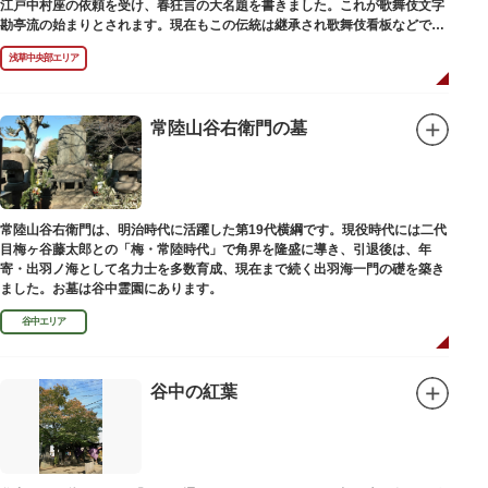
江戸中村座の依頼を受け、春狂言の大名題を書きました。これが歌舞伎文字
勘亭流の始まりとされます。現在もこの伝統は継承され歌舞伎看板などで使
われています。 お墓は清光寺（せいこうじ）境内にあります。
浅草中央部エリア
常陸山谷右衛門の墓
常陸山谷右衛門は、明治時代に活躍した第19代横綱です。現役時代には二代
目梅ヶ谷藤太郎との「梅・常陸時代」で角界を隆盛に導き、引退後は、年
寄・出羽ノ海として名力士を多数育成、現在まで続く出羽海一門の礎を築き
ました。お墓は谷中霊園にあります。
谷中エリア
谷中の紅葉