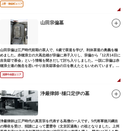
て今日に及んでいます。
上野・御徒町エリア
山田宗偏墓
山田宗偏は江戸時代前期の茶人で、6歳で茶道を学び、利休茶道の奥義を極
めました。赤穂浪士の大高忠雄が宗偏に弟子入りし、宗偏から「12月14日に
吉良邸で茶会」という情報を聞きだして討ち入りしました。一説に宗偏は赤
穂浪士達の無念を思いやり吉良邸茶会の日を教えたともいわれています。お
墓は願竜寺（がんりゅうじ）境内にあります。
浅草中央部エリア
浄厳律師･樋口定伊の墓
浄厳律師は江戸時代の真言宗を代表する高僧の一人です。5代将軍徳川綱吉
の帰依を受け、招請によって霊雲寺（文京区湯島）の祖となりました。上州