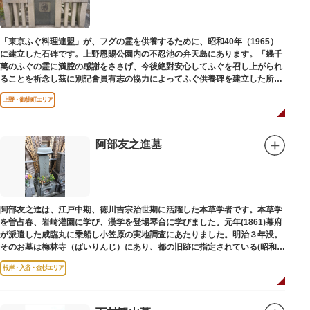
「東京ふぐ料理連盟」が、フグの霊を供養するために、昭和40年（1965）
に建立した石碑です。上野恩賜公園内の不忍池の弁天島にあります。「幾千
萬のふぐの霊に満腔の感謝をささげ、今後絶對安心してふぐを召し上がられ
ることを祈念し茲に別記會員有志の協力によってふぐ供養碑を建立した所以
であります」と刻まれています。
上野・御徒町エリア
阿部友之進墓
阿部友之進は、江戸中期、徳川吉宗治世期に活躍した本草学者です。本草学
を曽占春、岩崎灌園に学び、漢学を登場琴台に学びました。元年(1861)幕府
が派遣した咸臨丸に乗船し小笠原の実地調査にあたりました。明治３年没。
そのお墓は梅林寺（ばいりんじ）にあり、都の旧跡に指定されている(昭和３
年指定)。
根岸・入谷・金杉エリア