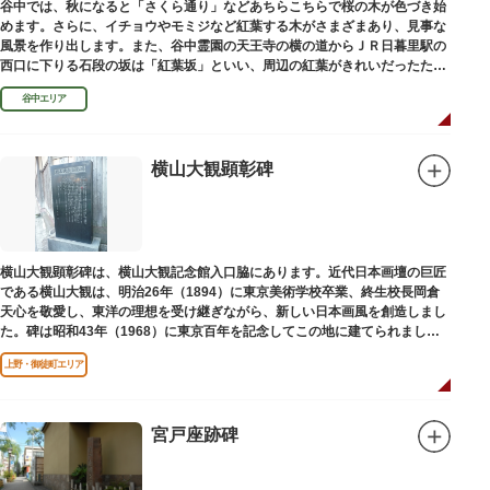
谷中では、秋になると「さくら通り」などあちらこちらで桜の木が色づき始
めます。さらに、イチョウやモミジなど紅葉する木がさまざまあり、見事な
風景を作り出します。また、谷中霊園の天王寺の横の道からＪＲ日暮里駅の
西口に下りる石段の坂は「紅葉坂」といい、周辺の紅葉がきれいだったため
このように命名されたという説があります。
谷中エリア
横山大観顕彰碑
横山大観顕彰碑は、横山大観記念館入口脇にあります。近代日本画壇の巨匠
である横山大観は、明治26年（1894）に東京美術学校卒業、終生校長岡倉
天心を敬愛し、東洋の理想を受け継ぎながら、新しい日本画風を創造しまし
た。碑は昭和43年（1968）に東京百年を記念してこの地に建てられまし
た。
上野・御徒町エリア
宮戸座跡碑