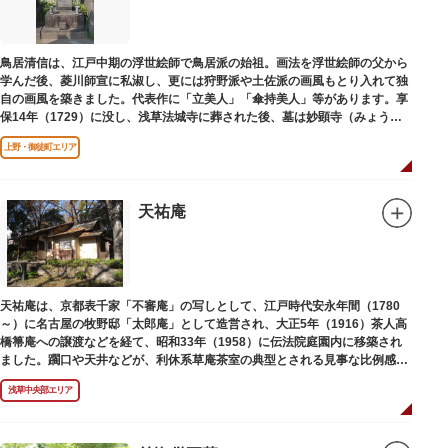
鳥居清信は、江戸中期の浮世絵師で鳥居派の始祖。画法を浮世絵師の父から
学んだ後、菱川師宣に私淑し、更には狩野派や土佐派の画風もとり入れて独
自の画風を築きました。代表作に「立美人」「傘持美人」等があります。享
保14年（1729）に没し、浅草法城寺に葬された後、墓は妙顕寺（みょうけ
んじ）に移されました。
上野・御徒町エリア
天祐庵
天祐庵は、京都表千家「不審庵」の写しとして、江戸時代安永年間（1780
～）に名古屋の牧野邸「太郎庵」として造営され、大正5年（1916）茶人高
橋箒庵への譲渡などを経て、昭和33年（1958）に伝法院庭園内に移築され
ました。躙口や天井などが、利休系草庵茶室の典型とされる見事な比例感を
醸し出しています。
浅草中央部エリア