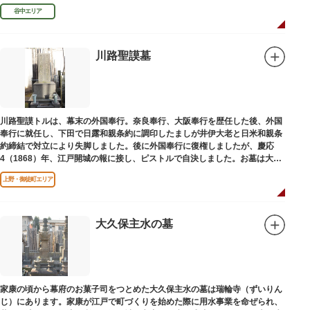
す。お墓は谷中霊園にあります。
谷中エリア
川路聖謨墓
川路聖謨トルは、幕末の外国奉行。奈良奉行、大阪奉行を歴任した後、外国
奉行に就任し、下田で日露和親条約に調印したましが井伊大老と日米和親条
約締結で対立により失脚しました。後に外国奉行に復権しましたが、慶応
4（1868）年、江戸開城の報に接し、ピストルで自決しました。お墓は大正
寺（たいしょうじ）にあります。
上野・御徒町エリア
大久保主水の墓
家康の頃から幕府のお菓子司をつとめた大久保主水の墓は瑞輪寺（ずいりん
じ）にあります。家康が江戸で町づくりを始めた際に用水事業を命ぜられ、