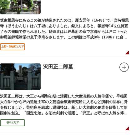
坂東報恩寺にあるこの鐘が鋳造されたのは、慶安元年（1648）で、当時報恩
寺（ほうおんじ）は八丁堀にありました。銘文によると、報恩寺14世住持宣
了らの発願で作られました。鋳造者は江戸幕府の命で京都から江戸に下った
御用釜師堀浄栄の息子浄甫をさします。この銅鐘は平成8年（1996）に台東
区有形文化財として登載されました。
上野・御徒町エリア
沢田正二郎墓
沢田正二郎は、大正から昭和初期に活躍した大衆演劇の人気俳優で、早稲田
大在学中から坪内逍遥主宰の文芸協会演劇研究所に入るなど演劇の世界に身
を投じました。芸術座を結成し退団後は、新しい大衆劇の創造を目指して新
国劇を創立、「国定忠治」を初め剣劇で活躍し「沢正」と呼ばれ人気を博し
ました。お墓は谷中霊園にあります。
谷中エリア