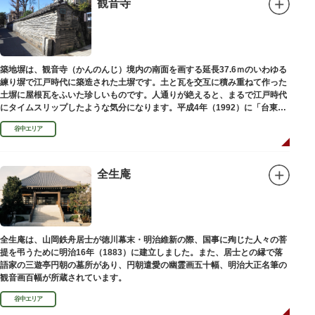
観音寺
築地塀は、観音寺（かんのんじ）境内の南面を画する延長37.6ｍのいわゆる
練り塀で江戸時代に築造された土塀です。土と瓦を交互に積み重ねて作った
土塀に屋根瓦をふいた珍しいものです。人通りが絶えると、まるで江戸時代
にタイムスリップしたような気分になります。平成4年（1992）に「台東区
まちかど賞」を受賞しました。
谷中エリア
全生庵
全生庵は、山岡鉄舟居士が徳川幕末・明治維新の際、国事に殉じた人々の菩
提を弔うために明治16年（1883）に建立しました。また、居士との縁で落
語家の三遊亭円朝の墓所があり、円朝遣愛の幽霊画五十幅、明治大正名筆の
観音画百幅が所蔵されています。
谷中エリア