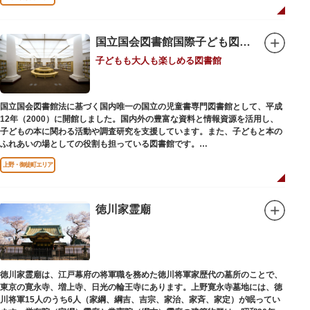
国立国会図書館国際子ども図書館
子どもも大人も楽しめる図書館
国立国会図書館法に基づく国内唯一の国立の児童書専門図書館として、平成
12年（2000）に開館しました。国内外の豊富な資料と情報資源を活用し、
子どもの本に関わる活動や調査研究を支援しています。また、子どもと本の
ふれあいの場としての役割も担っている図書館です。
レンガ棟は、明治39年（1906）に建てられた帝国図書館の建物を保存・再
上野・御徒町エリア
利用しています。
徳川家霊廟
徳川家霊廟は、江戸幕府の将軍職を務めた徳川将軍家歴代の墓所のことで、
東京の寛永寺、増上寺、日光の輪王寺にあります。上野寛永寺墓地には、徳
川将軍15人のうち6人（家綱、綱吉、吉宗、家治、家斉、家定）が眠ってい