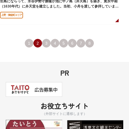
生島にならって、水谷伊勢守勝隆が池に中ノ島（弁天島）を築き、寛永中期
（1630年代）に弁天堂を建立しました。当初、小舟を渡して参拝していまし
たが、後に橋が架けられました。
上野・御徒町エリア
1
2
3
4
5
6
7
8
PR
お役立ちサイト
（外部サイトに遷移します）