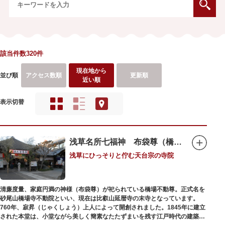
該当件数320件
現在地から
並び順
アクセス数順
更新順
近い順
表示切替
浅草名所七福神 布袋尊（橋場不動尊）
浅草にひっそりと佇む天台宗の寺院
清廉度量、家庭円満の神様（布袋尊）が祀られている橋場不動尊。正式名を
砂尾山橋場寺不動院といい、現在は比叡山延暦寺の末寺となっています。
760年、寂昇（じゃくしょう）上人によって開創されました。1845年に建立
された本堂は、小堂ながら美しく簡素なたたずまいを残す江戸時代の建築様