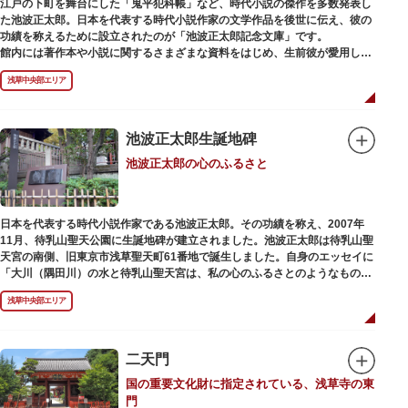
江戸の下町を舞台にした「鬼平犯科帳」など、時代小説の傑作を多数発表し
た池波正太郎。日本を代表する時代小説作家の文学作品を後世に伝え、彼の
功績を称えるために設立されたのが「池波正太郎記念文庫」です。
館内には著作本や小説に関するさまざまな資料をはじめ、生前彼が愛用して
いた万年筆やパイプ、帽子などが展示されています。書斎も復元されてお
浅草中央部エリア
り、池波正太郎をより身近に感じられるスポットです。また「池波グッズ」
とよばれる、作品の舞台を紹介した古地図やポストカード、扇子など様々な
グッズも必見。池波ファンにはたまらない空間となっています。
池波正太郎生誕地碑
池波正太郎の心のふるさと
日本を代表する時代小説作家である池波正太郎。その功績を称え、2007年
11月、待乳山聖天公園に生誕地碑が建立されました。池波正太郎は待乳山聖
天宮の南側、旧東京市浅草聖天町61番地で誕生しました。自身のエッセイに
「大川（隅田川）の水と待乳山聖天宮は、私の心のふるさとのようなもの
だ」（『東京の情景「大川と待乳山聖天宮」』より）と記しており、小説の
浅草中央部エリア
舞台にも待乳山や近くの今戸、橋場などをたびたび登場させています。
二天門
国の重要文化財に指定されている、浅草寺の東
門