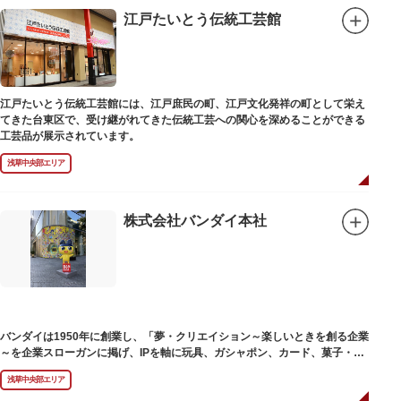
江戸たいとう伝統工芸館
江戸たいとう伝統工芸館には、江戸庶民の町、江戸文化発祥の町として栄え
てきた台東区で、受け継がれてきた伝統工芸への関心を深めることができる
工芸品が展示されています。
浅草中央部エリア
株式会社バンダイ本社
バンダイは1950年に創業し、「夢・クリエイション～楽しいときを創る企業
～を企業スローガンに掲げ、IPを軸に玩具、ガシャポン、カード、菓子・食
品・食玩、アパレル、日用雑貨など、お客さまの身近で楽しんでいただける
浅草中央部エリア
エンターテインメントをお届けしています。