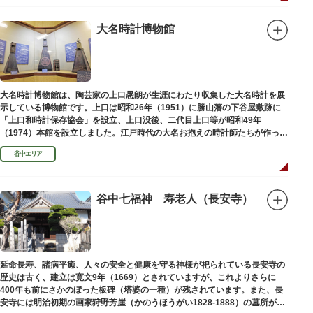
大名時計博物館
大名時計博物館は、陶芸家の上口愚朗が生涯にわたり収集した大名時計を展
示している博物館です。上口は昭和26年（1951）に勝山藩の下谷屋敷跡に
「上口和時計保存協会」を設立、上口没後、二代目上口等が昭和49年
（1974）本館を設立しました。江戸時代の大名お抱えの時計師たちが作った
櫓時計、台時計、枕時計などが並びます。
谷中エリア
谷中七福神 寿老人（長安寺）
延命長寿、諸病平癒、人々の安全と健康を守る神様が祀られている長安寺の
歴史は古く、建立は寛文9年（1669）とされていますが、これよりさらに
400年も前にさかのぼった板碑（塔婆の一種）が残されています。また、長
安寺には明治初期の画家狩野芳崖（かのうほうがい1828-1888）の墓所があ