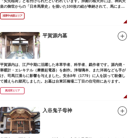
「矢先稲荷」と名付けられたといわれています。拝殿の格天井には、神武天
皇の御世からの「日本馬乗史」を描いた100枚の絵が奉納されて、馬にまつ
わる歴史が一目瞭然に理解できます。
浅草中央部エリア
平賀源内墓
平賀源内は、江戸中期に活躍した本草学者、科学者、戯作者です。源内焼・
寒暖計・エレキテル（摩擦起電器）を創作。浄瑠璃本、また洋画なども手が
け、司馬江漢らに影響を与えました。安永8年（1779）に人を誤って殺傷し
て捕えられ獄死しました。お墓は台東区橋場二丁目の住宅街にあります。
奥浅草エリア
入谷鬼子母神