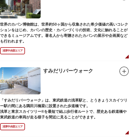
世界のカバン博物館は、世界約50ヶ国から収集された希少価値の高いコレク
ションをはじめ、カバンの歴史・カバンづくりの技術、文化に触れることが
できるミュージアムです。著名人から寄贈されたカバンの展示や企画展など
も行われます。
浅草中央部エリア
すみだリバーウォーク
「すみだリバーウォーク」は、東武鉄道の浅草駅と、とうきょうスカイツリ
ー駅の間にある隅田川橋梁に設置された歩道橋です。
浅草と東京スカイツリー®を最短で結ぶ歩行者ルートで、歴史ある鉄道橋や
東武鉄道の車両が走る様子を間近に見ることができます。
浅草中央部エリア