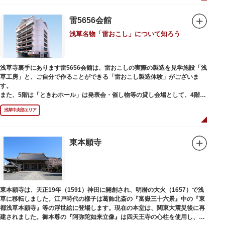
雷5656会館
浅草名物「雷おこし」について知ろう
浅草寺裏手にあります雷5656会館は、雷おこしの実際の製造を見学施設「浅
草工房」と、ご自分で作ることができる「雷おこし製造体験」がございま
す。
また、5階は「ときわホール」は発表会・催し物等の貸し会場として、4階は
打合せなどでご利用いただける「貸しスペース」がございます。
浅草中央部エリア
東本願寺
東本願寺は、天正19年（1591）神田に開創され、明暦の大火（1657）で浅
草に移転しました。江戸時代の様子は葛飾北斎の『富嶽三十六景』中の『東
都浅草本願寺』等の浮世絵に登場します。現在の本堂は、関東大震災後に再
建されました。御本尊の『阿弥陀如来立像』は四天王寺の心柱を使用し、嘉