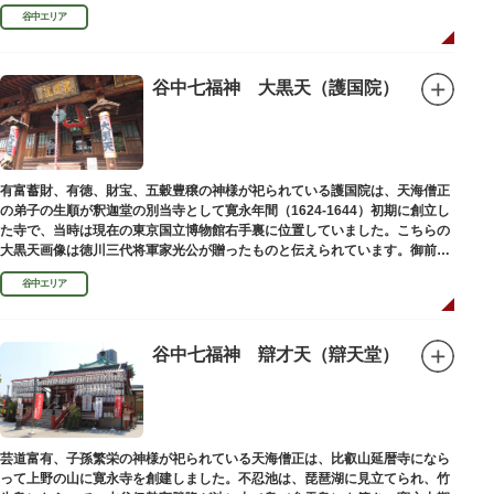
ります。
谷中エリア
谷中七福神 大黒天（護国院）
有富蓄財、有徳、財宝、五穀豊穣の神様が祀られている護国院は、天海僧正
の弟子の生順が釈迦堂の別当寺として寛永年間（1624-1644）初期に創立し
た寺で、当時は現在の東京国立博物館右手裏に位置していました。こちらの
大黒天画像は徳川三代将軍家光公が贈ったものと伝えられています。御前立
の大黒天木像は台東区文化財に指定されています。
谷中エリア
谷中七福神 辯才天（辯天堂）
芸道富有、子孫繁栄の神様が祀られている天海僧正は、比叡山延暦寺になら
って上野の山に寛永寺を創建しました。不忍池は、琵琶湖に見立てられ、竹