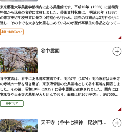
東京藝術大学美術学部構内にある美術館です。平成10年（1998）に芸術資
料館から現在の名称に改称しました。芸術資料収集は、 明治20年（1887）
の東京美術学校設置に先立つ時期から行われ、現在の収蔵品は3万件余りに
達し、その中でも大きな比重を占めているのが歴代卒業生の作品となってい
ます。
上野・御徒町エリア
谷中霊園
谷中霊園は、谷中にある都立霊園です。明治7年（1874）明治政府は天王寺
の寺域の一部を引き継ぎ、東京府管轄の公共墓地として谷中墓地を開設しま
した。その後、昭和10年（1935）に谷中霊園と改称されました。園内には
寛永寺や天王寺の墓地が入り組んでおり、面積は約10万平方ｍ、約7000基
の墓が並んでいます。園内を通る「さくら通り」は桜の名所となっていま
谷中エリア
す。
天王寺（谷中七福神 毘沙門天）