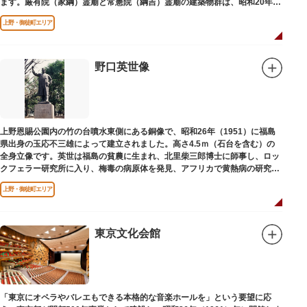
ます。厳有院（家綱）霊廟と常憲院（綱吉）霊廟の建築物群は、昭和20年
（1945）の空襲で大部分を焼失しました。
上野・御徒町エリア
野口英世像
上野恩賜公園内の竹の台噴水東側にある銅像で、昭和26年（1951）に福島
県出身の玉応不三雄によって建立されました。高さ4.5ｍ（石台を含む）の
全身立像です。英世は福島の貧農に生まれ、北里柴三郎博士に師事し、ロッ
クフェラー研究所に入り、梅毒の病原体を発見、アフリカで黄熱病の研究中
感染して、死去しました。
上野・御徒町エリア
東京文化会館
「東京にオペラやバレエもできる本格的な音楽ホールを」という要望に応