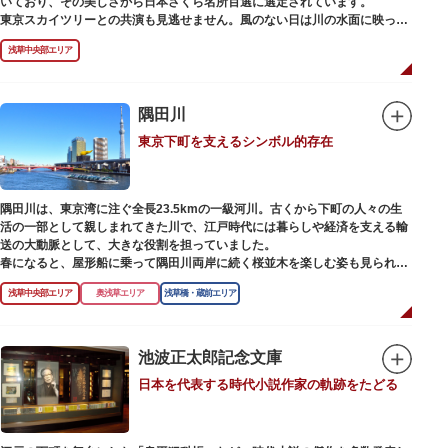
いており、その美しさから日本さくら名所百選に選定されています。
東京スカイツリーとの共演も見逃せません。風のない日は川の水面に映った
「逆さスカイツリー」と桜のコラボレーションも楽しめます。シーズン中は
浅草中央部エリア
夜桜がライトアップされ、日中とは異なる幻想的な雰囲気に包まれるのも魅
力のひとつ。屋形船や水上バスも運航しているので、いつもと違った目線の
お花見もおすすめです。
隅田川
東京下町を支えるシンボル的存在
隅田川は、東京湾に注ぐ全長23.5kmの一級河川。古くから下町の人々の生
活の一部として親しまれてきた川で、江戸時代には暮らしや経済を支える輸
送の大動脈として、大きな役割を担っていました。
春になると、屋形船に乗って隅田川両岸に続く桜並木を楽しむ姿も見られ、
東京スカイツリーとのコラボレーションも、まさに絵になる光景です。ま
浅草中央部エリア
奥浅草エリア
浅草橋・蔵前エリア
た、毎年7月の最終土曜日に開催される「隅田川花火大会」は、東京の夏の
風物詩になっており、こちらも多くの見物客でにぎわいます。
川沿いには「隅田川テラス」と呼ばれる遊歩道も整備されています。心地よ
池波正太郎記念文庫
い風に吹かれながら、緑化が施された遊歩道で散歩やジョギングを楽しんだ
日本を代表する時代小説作家の軌跡をたどる
後は、オープンカフェでほっと一息つくのもおすすめです。
隅田川にかかる橋々も、それぞれ特徴的な形をしていて見応えは抜群。せっ
かくなら水上バスに乗船して、優雅に観察してみてはいかがでしょうか。