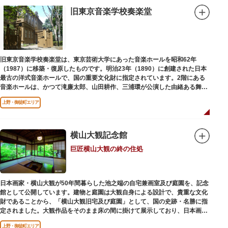
旧東京音楽学校奏楽堂
旧東京音楽学校奏楽堂は、東京芸術大学にあった音楽ホールを昭和62年
（1987）に移築・復原したものです。明治23年（1890）に創建された日本
最古の洋式音楽ホールで、国の重要文化財に指定されています。2階にある
音楽ホールは、かつて滝廉太郎、山田耕作、三浦環が公演した由緒ある舞台
です。
上野・御徒町エリア
横山大観記念館
巨匠横山大観の終の住処
日本画家・横山大観が50年間暮らした池之端の自宅兼画室及び庭園を、記念
館として公開しています。建物と庭園は大観自身による設計で、貴重な文化
財であることから、「横山大観旧宅及び庭園」として、国の史跡・名勝に指
定されました。大観作品をそのまま床の間に掛けて展示しており、日本画本
来の楽しみ方を体験できる貴重な空間です。
上野・御徒町エリア