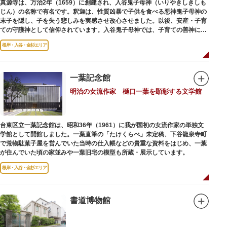
真源寺は、万治2年（1659）に創建され、入谷鬼子母神（いりやきしきしも
じん）の名称で有名です。釈迦は、性質凶暴で子供を食べる悪神鬼子母神の
末子を隠し、子を失う悲しみを実感させ改心させました。以後、安産・子育
ての守護神として信仰されています。入谷鬼子母神では、子育ての善神にな
った由来からツノのない「おに」の文字を使っています。
根岸・入谷・金杉エリア
一葉記念館
明治の女流作家 樋口一葉を顕彰する文学館
台東区立一葉記念館は、昭和36年（1961）に我が国初の女流作家の単独文
学館として開館しました。一葉直筆の「たけくらべ」未定稿、下谷龍泉寺町
で荒物駄菓子屋を営んでいた当時の仕入帳などの貴重な資料をはじめ、一葉
が住んでいた頃の家並みや一葉旧宅の模型も所蔵・展示しています。
根岸・入谷・金杉エリア
書道博物館