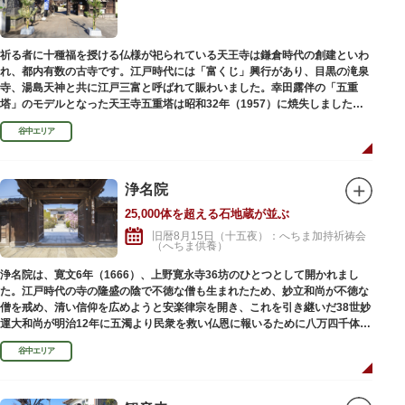
祈る者に十種福を授ける仏様が祀られている天王寺は鎌倉時代の創建といわ
れ、都内有数の古寺です。江戸時代には「富くじ」興行があり、目黒の滝泉
寺、湯島天神と共に江戸三富と呼ばれて賑わいました。幸田露伴の「五重
塔」のモデルとなった天王寺五重塔は昭和32年（1957）に焼失しました
が、その跡地は今も谷中霊園に残っています。
谷中エリア
浄名院
25,000体を超える石地蔵が並ぶ
旧暦8月15日（十五夜）：へちま加持祈祷会
（へちま供養）
浄名院は、寛文6年（1666）、上野寛永寺36坊のひとつとして開かれまし
た。江戸時代の寺の隆盛の陰で不徳な僧も生まれたため、妙立和尚が不徳な
僧を戒め、清い信仰を広めようと安楽律宗を開き、これを引き継いだ38世妙
運大和尚が明治12年に五濁より民衆を救い仏恩に報いるために八万四千体の
石地蔵建立を発願しました。現在では2万５千体を超える像が造立されてい
谷中エリア
ます。