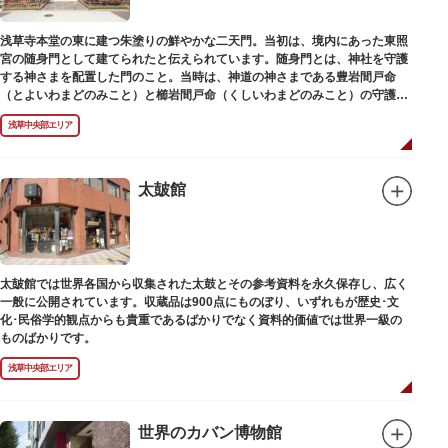
浅草寺本堂の東に建つ朱塗りの鮮やかな二天門。当初は、境内にあった東照
宮の随身門として建てられたと伝えられています。随身門とは、神社を守護
する神さまを配置した門のこと。当時は、神道の神さまである豊岩間戸命
（とよいわまどのみこと）と櫛岩間戸命（くしいわまどのみこと）の守護神
像が左右に祀られていました。
浅草中央部エリア
しかし、1868年（明治元年）に明治政府が発令した神仏分離令により、仏教
寺院である浅草寺には、この2柱の神さまの像を祀ることができなくなりま
した。そこで、浅草寺はこの2柱の像を浅草神社に遷座し、代わりに鎌倉の
鶴岡八幡宮にあった仏教の守護神である広目天（こうもくてん）と持国天
太皷館
（じこくてん）の像を二天門に安置。これに伴い、正式名称が随身門から二
天門に変更されました。
その後、第二次世界大戦により2柱の像は焼失。現在は、上野の寛永寺（か
んえいじ）の四代将軍徳川家綱霊廟にあった持国天と増長天（ぞうちょうて
ん）の像が祀られています。持国天と増長天は、四天王と呼ばれる仏さまと
太皷館では世界各国から収集された太鼓とその参考資料を永久保存し、広く
して知られていますが、四天王は仏教の守護神であることから武装した姿。
一般に公開されています。収蔵品は900点にものぼり、いずれもが歴史･文
どちらも、鎌倉時代以降に流行した複数の木材を組み合わせる技法「寄木
化･民俗学的観点からも貴重であるばかりでなく資料的価値では世界一級の
造」により造られています。
ものばかりです。
浅草中央部エリア
世界のカバン博物館