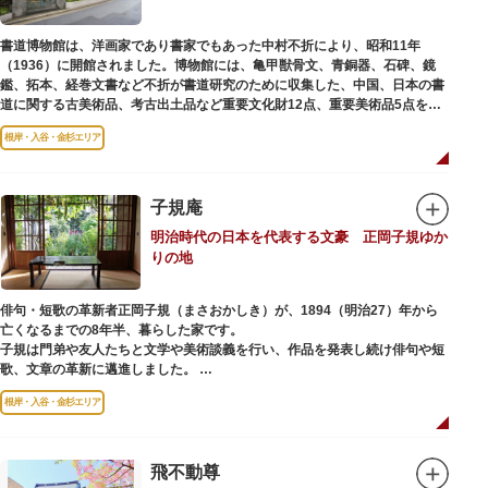
書道博物館は、洋画家であり書家でもあった中村不折により、昭和11年
（1936）に開館されました。博物館には、亀甲獣骨文、青銅器、石碑、鏡
鑑、拓本、経巻文書など不折が書道研究のために収集した、中国、日本の書
道に関する古美術品、考古出土品など重要文化財12点、重要美術品5点を含
む約16000点が収蔵されています。
根岸・入谷・金杉エリア
子規庵
明治時代の日本を代表する文豪 正岡子規ゆか
りの地
俳句・短歌の革新者正岡子規（まさおかしき）が、1894（明治27）年から
亡くなるまでの8年半、暮らした家です。
子規は門弟や友人たちと文学や美術談義を行い、作品を発表し続け俳句や短
歌、文章の革新に邁進しました。
故郷松山より母と妹を呼び寄せ、結核に苦しみながらも34歳で亡くなるまで
根岸・入谷・金杉エリア
精力的に文学作品を創作し続けた場所でもあります。
1945（昭和20）年の空襲で焼失しましたが、その5年後、当時の間取りのま
ま再建され、現在の庵は東京都指定史跡として明治の雰囲気が体感できる魅
飛不動尊
力的な空間となっています。