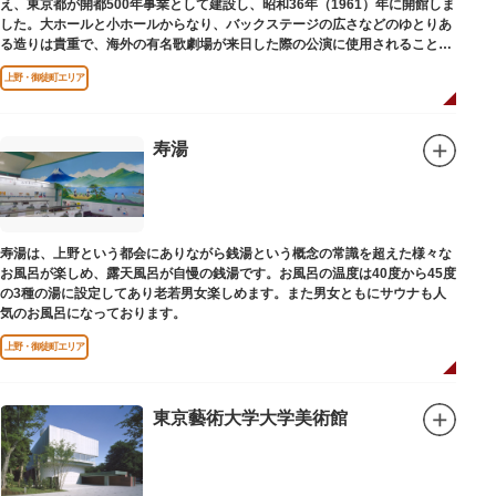
え、東京都が開都500年事業として建設し、昭和36年（1961）年に開館しま
した。大ホールと小ホールからなり、バックステージの広さなどのゆとりあ
る造りは貴重で、海外の有名歌劇場が来日した際の公演に使用されることが
多いホールです。
上野・御徒町エリア
寿湯
寿湯は、上野という都会にありながら銭湯という概念の常識を超えた様々な
お風呂が楽しめ、露天風呂が自慢の銭湯です。お風呂の温度は40度から45度
の3種の湯に設定してあり老若男女楽しめます。また男女ともにサウナも人
気のお風呂になっております。
上野・御徒町エリア
東京藝術大学大学美術館