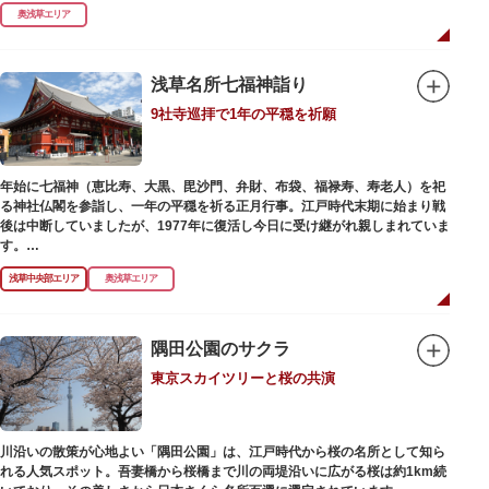
式です。明治の大火、関東大震災、第二次大戦の戦災でも周辺を災禍から守
奥浅草エリア
ったことから「火伏せの不動尊」とも呼ばれています。
本堂の右前には、樹齢約700年の大銀杏が見事な枝葉を伸ばしています。そ
の昔、すぐ近くを流れる隅田川を往来して参拝する人の目印となったのがこ
浅草名所七福神詣り
の銀杏で、今なおそのパワーを授かりに来る人も多いそうです。
9社寺巡拝で1年の平穏を祈願
また、江戸時代から伝わる布袋尊像が祀られています。その姿は肩に袋がな
くお腹が袋代わりの形をしている珍しいもので、古くから庶民に尊信されて
います。（御開帳期間 1月1日～7日）
年始に七福神（恵比寿、大黒、毘沙門、弁財、布袋、福禄寿、寿老人）を祀
る神社仏閣を参詣し、一年の平穏を祈る正月行事。江戸時代末期に始まり戦
後は中断していましたが、1977年に復活し今日に受け継がれ親しまれていま
す。
浅草中央部エリア
奥浅草エリア
浅草名所七福神の特徴は福禄寿、寿老人が2社ずつあり、巡る社寺が9ヶ所あ
るところ。九は数の究み、鳩と言う字にも使われていて、鳩は「集まる」と
いう縁起の良い意味を持つ故事に由来しているそうです。福笹に各社寺の福
絵馬をつけ、色紙・福絵に御朱印をいただきながら巡拝しましょう。
隅田公園のサクラ
東京スカイツリーと桜の共演
江戸文化発祥の地といわれる浅草には、観音様の境内を中心として広く各所
に名所・旧跡があります。七福神をめぐる途中、これらの名跡も訪ねながら
江戸文化の面影を偲んでみてはいかがでしょうか。
御利益にあやかりながらの散策は、福徳と心の安らぎを与えてくれることで
川沿いの散策が心地よい「隅田公園」は、江戸時代から桜の名所として知ら
しょう。
れる人気スポット。吾妻橋から桜橋まで川の両堤沿いに広がる桜は約1km続