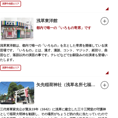
禄2年（1226）頃の作と伝わっています。また、梵鐘は寛永7年（1630）以
浅草中央部エリア
後のものと推定され、都内に現存する梵鐘の中では有数の風格を誇り、毎年
大晦日に除夜の鐘で一般開放します。（要予約）
浅草東洋館
都内で唯一の「いろもの寄席」です
浅草東洋館は、都内で唯一の「いろもの」を主とした寄席を開催している演
芸場です。「いろもの」とは、漫才、漫談、コント、マジック、紙切り、曲
芸など、落語以外の演芸の事です。テレビなどでお馴染みの出演者も登場い
たします。
浅草中央部エリア
矢先稲荷神社（浅草名所七福神 福禄寿）
三代将軍家光公が寛永19年（1642）に浅草に建立した三十三間堂の守護神
として稲荷大明神を勧請し、その場所がちょうど的の先に当たっていたので