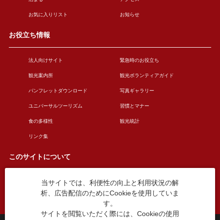
お気に入りリスト
お知らせ
お役立ち情報
法人向けサイト
緊急時のお役立ち
観光案内所
観光ボランティアガイド
パンフレットダウンロード
写真ギャラリー
ユニバーサルツーリズム
習慣とマナー
食の多様性
観光統計
リンク集
このサイトについて
当サイトでは、利便性の向上と利用状況の解
このサイトについて
広告掲載について
析、広告配信のためにCookieを使用していま
お問い合わせ
す。
サイトを閲覧いただく際には、Cookieの使用