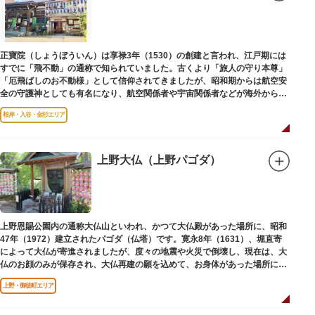
子規が病室兼書斎にしていた「病牀六尺の間」などを復元しており、明治の
暮らしだけでなく創作の様子を偲ぶことができます。現在、一般のボランテ
ィア団体により大切に維持・保存されています。
正寶院（しょうぼういん）は享禄3年（1530）の創建と言われ、江戸期には
すでに「飛不動」の通称で知られていました。古くより「旅人の守り本尊」
「厄飛ばしのお不動様」として信仰されてきましたが、昭和期からは航空安
全の守護神としても有名になり、航空関係者や宇宙関係者などが海外からも
多く参拝に訪れます。
根岸・入谷・金杉エリア
上野大仏（上野パゴダ）
上野恩賜公園内の通称大仏山といわれ、かつて大仏殿があった場所に、昭和
47年（1972）建立されたパゴダ（仏塔）です。寛永8年（1631）、堀直寄
によって大仏が寄進されましたが、度々の地震や火災で倒壊し、現在は、大
仏のお顔のみが保存され、大仏再建の願を込めて、お身体があった場所にパ
ゴダが建てられました。
上野・御徒町エリア