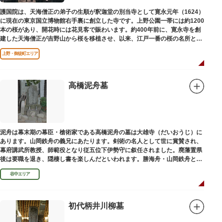
護国院は、天海僧正の弟子の生順が釈迦堂の別当寺として寛永元年（1624）
に現在の東京国立博物館右手裏に創立した寺です。上野公園一帯には約1200
本の桜があり、開花時には花見客で賑わいます。約400年前に、寛永寺を創
建した天海僧正が吉野山から桜を移植させ、以来、江戸一番の桜の名所とし
て今日に及んでいます。
上野・御徒町エリア
高橋泥舟墓
泥舟は幕末期の幕臣・槍術家である高橋泥舟の墓は大雄寺（だいおうじ）に
あります。山岡鉄舟の義兄にあたります。剣術の名人として世に賞賛され、
幕府講武所教授、師範役となり従五位下伊勢守に叙任されました。廃藩置県
後は要職を退き、隠棲し書を楽しんだといわれます。勝海舟・山岡鉄舟と共
に幕末の三舟といわれています。
谷中エリア
初代柄井川柳墓