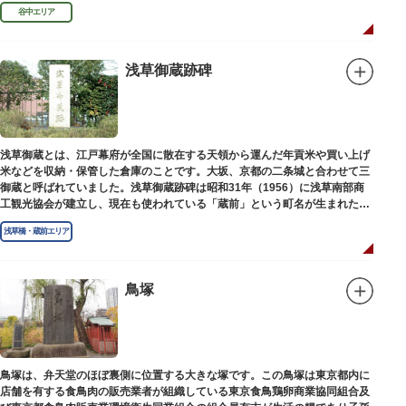
め優れた画家を世に送り出しました。
谷中エリア
浅草御蔵跡碑
浅草御蔵とは、江戸幕府が全国に散在する天領から運んだ年貢米や買い上げ
米などを収納・保管した倉庫のことです。大坂、京都の二条城と合わせて三
御蔵と呼ばれていました。浅草御蔵跡碑は昭和31年（1956）に浅草南部商
工観光協会が建立し、現在も使われている「蔵前」という町名が生まれたの
は昭和9年（1934）のことです。
浅草橋・蔵前エリア
鳥塚
鳥塚は、弁天堂のほぼ裏側に位置する大きな塚です。この鳥塚は東京都内に
店舗を有する食鳥肉の販売業者が組織している東京食鳥鶏卵商業協同組合及