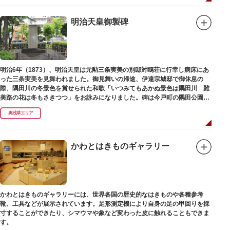
明治天皇御製碑
明治6年（1873）、明治天皇は元勲三条実美の別邸対鴎荘に行幸し病床にあ
った三条実美を見舞われました。御見舞いの帰途、伊達宗城邸で御休息の
際、隅田川の冬景色を賞せられた和歌「いつみてもあかぬ景色は隅田川 難
美路の花は冬もさきつつ」をお詠みになりました。碑は今戸町の隅田公園内
にあります。
奥浅草エリア
かわとはきものギャラリー
かわとはきものギャラリーには、世界各国の歴史的なはきものや各種参考
靴、工具などが展示されています。足形測定機により自身の足の甲回りを採
寸することができたり、シマウマや象など変わった皮に触れることもできま
す。