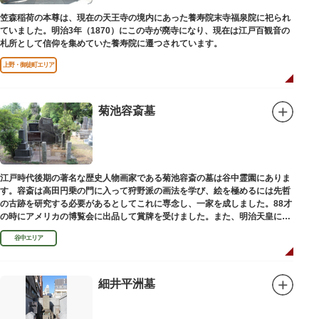
笠森稲荷の本尊は、現在の天王寺の境内にあった養寿院末寺福泉院に祀られ
ていました。明治3年（1870）にこの寺が廃寺になり、現在は江戸百観音の
札所として信仰を集めていた養寿院に遷つされています。
上野・御徒町エリア
菊池容斎墓
江戸時代後期の著名な歴史人物画家である菊池容斎の墓は谷中霊園にありま
す。容斎は高田円乗の門に入って狩野派の画法を学び、絵を極めるには先哲
の古跡を研究する必要があるとしてこれに専念し、一家を成しました。88才
の時にアメリカの博覧会に出品して賞牌を受けました。また、明治天皇に
「日本画史」の称を賜りました。
谷中エリア
細井平洲墓