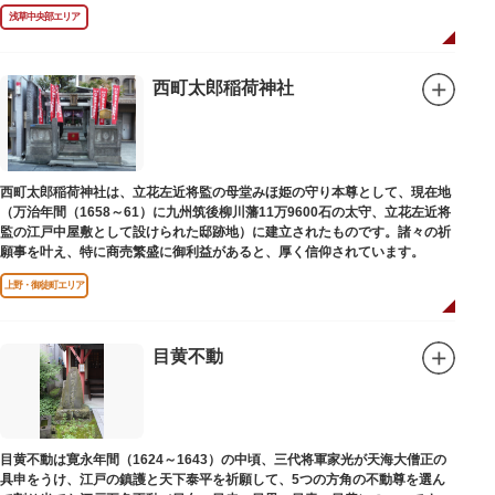
浅草中央部エリア
西町太郎稲荷神社
西町太郎稲荷神社は、立花左近将監の母堂みほ姫の守り本尊として、現在地
（万治年間（1658～61）に九州筑後柳川藩11万9600石の太守、立花左近将
監の江戸中屋敷として設けられた邸跡地）に建立されたものです。諸々の祈
願事を叶え、特に商売繁盛に御利益があると、厚く信仰されています。
上野・御徒町エリア
目黄不動
目黄不動は寛永年間（1624～1643）の中頃、三代将軍家光が天海大僧正の
具申をうけ、江戸の鎮護と天下泰平を祈願して、5つの方角の不動尊を選ん