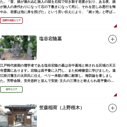
た。「昔、娘が連れ込む旅人の頭を石枕で叩き殺す老婆がおり、ある夜、娘
が旅人の身代わりになって石の下敷きになって死に、それを悲しみ悪行を悔
やみ、老婆は池に身を投げた」という言い伝えにより、「姥ヶ池」と呼ばれ
ていました。その碑は花川戸公園内にあります。
浅草中央部エリア
塩谷宕陰墓
江戸時代後期の儒学者である塩谷宕陰の墓は谷中墓地と称される区域の天王
寺霊園にあります。宕陰は昌平黌に入門し、また松崎慊堂に学びました。遠
江掛川藩主の太田氏に仕え、ペリー来航の際に献策し、海防論を著しまし
た。芳野金陵、安井息軒と並んで安政･文久の三博士と称えられ昌平黌の教
授として多くの文人を育て、慶応3年 （1867）に没しました。
谷中エリア
笠森稲荷（上野桜木）