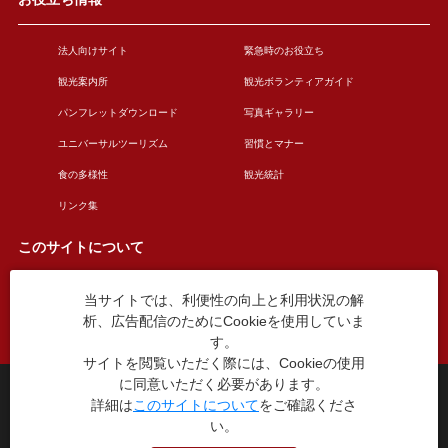
法人向けサイト
緊急時のお役立ち
観光案内所
観光ボランティアガイド
パンフレットダウンロード
写真ギャラリー
ユニバーサルツーリズム
習慣とマナー
食の多様性
観光統計
リンク集
このサイトについて
当サイトでは、利便性の向上と利用状況の解
このサイトについて
広告掲載について
析、広告配信のためにCookieを使用していま
お問い合わせ
す。
サイトを閲覧いただく際には、Cookieの使用
に同意いただく必要があります。
台東区役所観光課
詳細は
このサイトについて
をご確認くださ
〒110-8615 東京都台東区東上野4丁目5番6号
い。
TEL：03-5246-1151
（平日8:30〜17:15 土日祝休み）