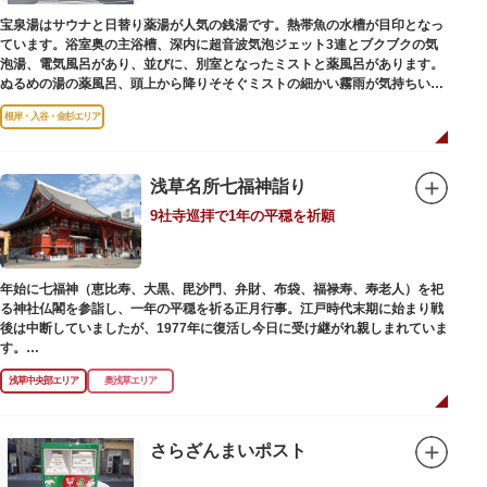
宝泉湯はサウナと日替り薬湯が人気の銭湯です。熱帯魚の水槽が目印となっ
ています。浴室奥の主浴槽、深内に超音波気泡ジェット3連とブクブクの気
泡湯、電気風呂があり、並びに、別室となったミストと薬風呂があります。
ぬるめの湯の薬風呂、頭上から降りそそぐミストの細かい霧雨が気持ちいい
と評判です。
根岸・入谷・金杉エリア
浅草名所七福神詣り
9社寺巡拝で1年の平穏を祈願
年始に七福神（恵比寿、大黒、毘沙門、弁財、布袋、福禄寿、寿老人）を祀
る神社仏閣を参詣し、一年の平穏を祈る正月行事。江戸時代末期に始まり戦
後は中断していましたが、1977年に復活し今日に受け継がれ親しまれていま
す。
浅草中央部エリア
奥浅草エリア
浅草名所七福神の特徴は福禄寿、寿老人が2社ずつあり、巡る社寺が9ヶ所あ
るところ。九は数の究み、鳩と言う字にも使われていて、鳩は「集まる」と
いう縁起の良い意味を持つ故事に由来しているそうです。福笹に各社寺の福
絵馬をつけ、色紙・福絵に御朱印をいただきながら巡拝しましょう。
さらざんまいポスト
江戸文化発祥の地といわれる浅草には、観音様の境内を中心として広く各所