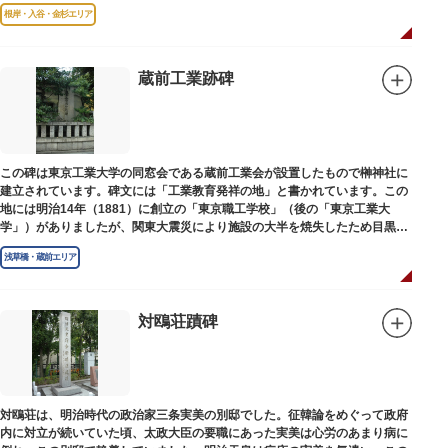
根岸・入谷・金杉エリア
蔵前工業跡碑
この碑は東京工業大学の同窓会である蔵前工業会が設置したもので榊神社に
建立されています。碑文には「工業教育発祥の地」と書かれています。この
地には明治14年（1881）に創立の「東京職工学校」（後の「東京工業大
学」）がありましたが、関東大震災により施設の大半を焼失したため目黒に
移転しました。
浅草橋・蔵前エリア
対鴎荘蹟碑
対鴎荘は、明治時代の政治家三条実美の別邸でした。征韓論をめぐって政府
内に対立が続いていた頃、太政大臣の要職にあった実美は心労のあまり病に