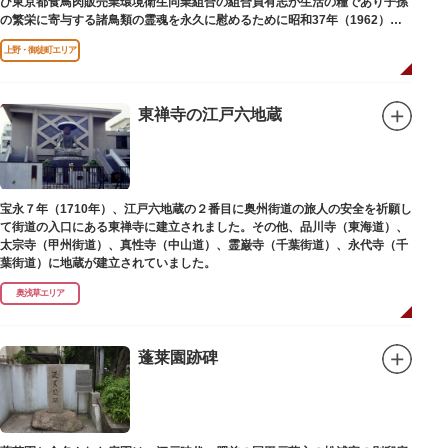
び東京都食鳥肉販売業環境衛生同業組合の組合員有志が生活の糧であり子孫
の繁栄に寄与する諸鳥類の霊魂を永久に慰めるために昭和37年（1962）に
建立されました。
上野・御徒町エリア
東禅寺の江戸六地蔵
宝永７年（1710年）、江戸六地蔵の２番目に奥州街道の旅人の安全を祈願し
て街道の入口にある東禅寺に建立されました。その他、品川寺（東海道）、
太宗寺（甲州街道）、真性寺（中山道）、霊巌寺（千葉街道）、永代寺（千
葉街道）に地蔵が建立されていました。
奥浅草エリア
蓬莱園跡碑