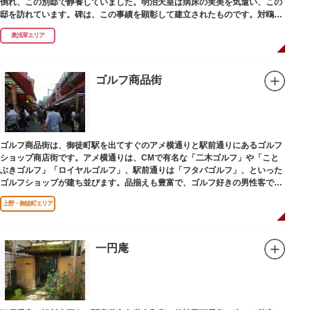
倒れ、この別邸で静養していました。明治天皇は病床の実美を気遣い、この
邸を訪れています。碑は、この事績を顕彰して建立されたものです。対鴎荘
は、多摩市連光寺に移築されました。
奥浅草エリア
ゴルフ商品街
ゴルフ商品街は、御徒町駅を出てすぐのアメ横通りと駅前通りにあるゴルフ
ショップ商店街です。アメ横通りは、CMで有名な「二木ゴルフ」や「こと
ぶきゴルフ」「ロイヤルゴルフ」、駅前通りは「フタバゴルフ」、といった
ゴルフショップが建ち並びます。品揃えも豊富で、ゴルフ好きの男性客で賑
わっています。
上野・御徒町エリア
一円庵