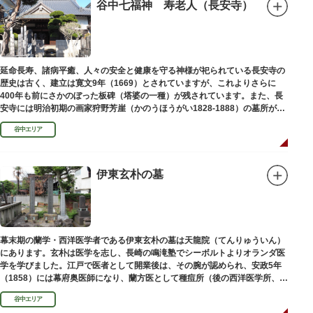
谷中七福神 寿老人（長安寺）
延命長寿、諸病平癒、人々の安全と健康を守る神様が祀られている長安寺の
歴史は古く、建立は寛文9年（1669）とされていますが、これよりさらに
400年も前にさかのぼった板碑（塔婆の一種）が残されています。また、長
安寺には明治初期の画家狩野芳崖（かのうほうがい1828-1888）の墓所があ
ります。
谷中エリア
伊東玄朴の墓
幕末期の蘭学・西洋医学者である伊東玄朴の墓は天龍院（てんりゅういん）
にあります。玄朴は医学を志し、長崎の鳴滝塾でシーボルトよりオランダ医
学を学びました。江戸で医者として開業後は、その腕が認められ、安政5年
（1858）には幕府奥医師になり、蘭方医として種痘所（後の西洋医学所、現
東京大学医学部）の開設などに尽力し、明治4年（1871）72歳で没しまし
谷中エリア
た。