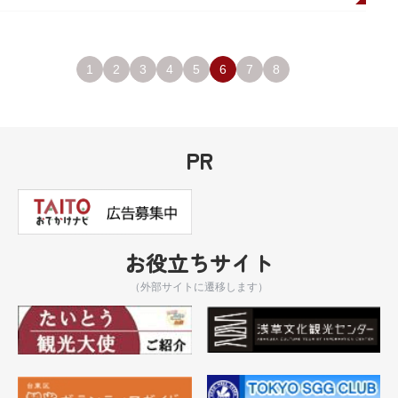
1
2
3
4
5
6
7
8
PR
お役立ちサイト
（外部サイトに遷移します）