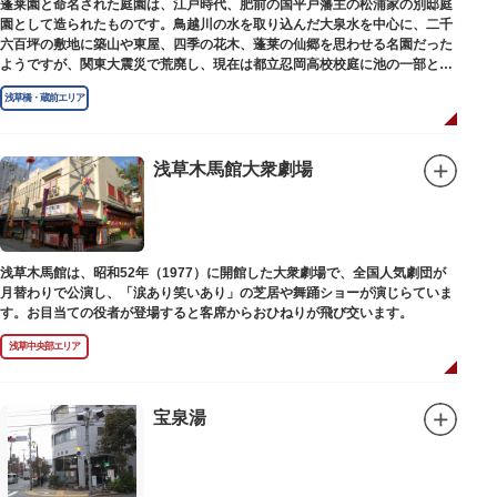
蓬莱園と命名された庭園は、江戸時代、肥前の国平戸藩主の松浦家の別邸庭
園として造られたものです。鳥越川の水を取り込んだ大泉水を中心に、二千
六百坪の敷地に築山や東屋、四季の花木、蓬莱の仙郷を思わせる名園だった
ようですが、関東大震災で荒廃し、現在は都立忍岡高校校庭に池の一部と都
指定の天然記念物の大イチョウを残すのみです。
浅草橋・蔵前エリア
浅草木馬館大衆劇場
浅草木馬館は、昭和52年（1977）に開館した大衆劇場で、全国人気劇団が
月替わりで公演し、「涙あり笑いあり」の芝居や舞踊ショーが演じらていま
す。お目当ての役者が登場すると客席からおひねりが飛び交います。
浅草中央部エリア
宝泉湯