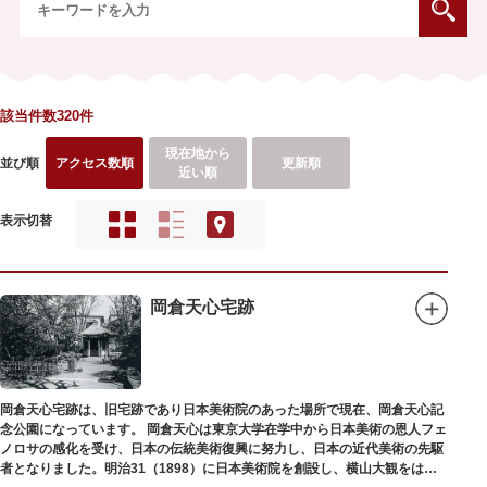
該当件数320件
現在地から
並び順
アクセス数順
更新順
近い順
表示切替
岡倉天心宅跡
岡倉天心宅跡は、旧宅跡であり日本美術院のあった場所で現在、岡倉天心記
念公園になっています。 岡倉天心は東京大学在学中から日本美術の恩人フェ
ノロサの感化を受け、日本の伝統美術復興に努力し、日本の近代美術の先駆
者となりました。明治31（1898）に日本美術院を創設し、横山大観をはじ