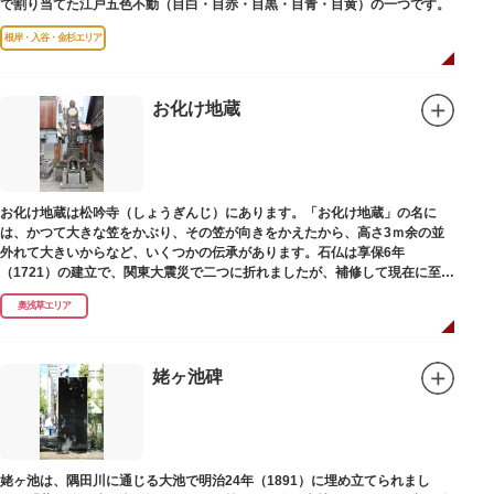
で割り当てた江戸五色不動（目白・目赤・目黒・目青・目黄）の一つです。
根岸・入谷・金杉エリア
お化け地蔵
お化け地蔵は松吟寺（しょうぎんじ）にあります。「お化け地蔵」の名に
は、かつて大きな笠をかぶり、その笠が向きをかえたから、高さ3ｍ余の並
外れて大きいからなど、いくつかの伝承があります。石仏は享保6年
（1721）の建立で、関東大震災で二つに折れましたが、補修して現在に至っ
ています。常夜灯は、寛政2年（1790）に建てられました。
奥浅草エリア
姥ヶ池碑
姥ヶ池は、隅田川に通じる大池で明治24年（1891）に埋め立てられまし