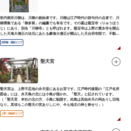
初代柄井川柳は、川柳の創始者です。川柳は江戸時代の前句付の点者で、川
柳撰集である「柳多留」の編纂でも有名です。その墓は龍宝寺（りゅうほう
じ）にあり、別名「川柳寺」とも呼ばれます。龍宝寺は上野の寛永寺を開山
した天海大僧正の法兄にあたる豪海大僧正が開山した天台宗寺院で、不動明
王の梵字を刻んだ板碑が境内に残っています。
浅草橋・蔵前エリア
聖天宮
聖天宮は、上野不忍池の弁天堂にあるお宮です。江戸時代後期の「江戸名所
図会」には、弁天島の北には小島が描かれ、「聖天」と記されています。
（「聖天宮 本社の北の方、小島に勧請す。此島は其始弁天の祠ありし旧地
なり。其頃もこの聖天の宮ありしにや、今も地主の神と称せり」）
上野・御徒町エリア