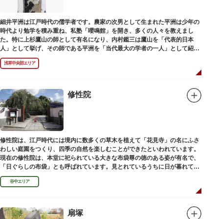
細井平洲は江戸時代の儒学者です。農家の次男として生まれた平洲は少年の
時代より勉学を積み重ね、私塾「嚶鳴館」を開き、多くの人々を教えまし
た。特に上杉鷹山の師として有名になり、内村鑑三は鷹山を「代表的日本
人」として挙げ、その師である平洲を「当代最大の学者の一人」として紹介
しています。お墓は天嶽院（てんがくいん）境内にあります。
浅草中央部エリア
修性院
修性院は、江戸時代には境内に数多くの草木を植えて「花見寺」の名にふさ
わしい庭園をつくり、四季の自然を楽しむことができたといわれています。
現在の修性院は、本堂に祀られている大きな布袋尊の徳のある姿が有名で、
「日ぐらしの布袋」とも呼ばれています。見とれているうちに日が暮れてし
まった、という言い伝えです。
谷中エリア
扇塚