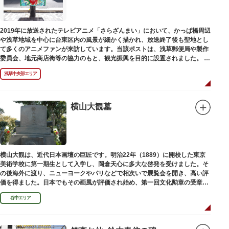
に名所・旧跡があります。七福神をめぐる途中、これらの名跡も訪ねながら
江戸文化の面影を偲んでみてはいかがでしょうか。
御利益にあやかりながらの散策は、福徳と心の安らぎを与えてくれることで
2019年に放送されたテレビアニメ「さらざんまい」において、かっぱ橋周辺
しょう。
や浅草地域を中心に台東区内の風景が細かく描かれ、放送終了後も聖地とし
て多くのアニメファンが来訪しています。当該ポストは、浅草郵便局や製作
委員会、地元商店街等の協力のもと、観光振興を目的に設置されました。
<「さらざんまい」監督の幾原邦彦氏のコメント>
浅草中央部エリア
「実在する風景を舞台として制作したキャラクターたちが、このような形で
地域の方々にも受け入れていただけて大変嬉しいです。聖地巡礼のシンボル
としていただければスタッフ一同、幸いです。」
横山大観墓
設置年月日:令和3年3月10日
横山大観は、近代日本画壇の巨匠です。明治22年（1889）に開校した東京
美術学校に第一期生として入学し、岡倉天心に多大な啓発を受けました。そ
の後海外に渡り、ニューヨークやパリなどで相次いで展覧会を開き、高い評
価を得ました。日本でもその画風が評価され始め、第一回文化勲章の受章者
となりました。お墓は谷中霊園にあります。
谷中エリア