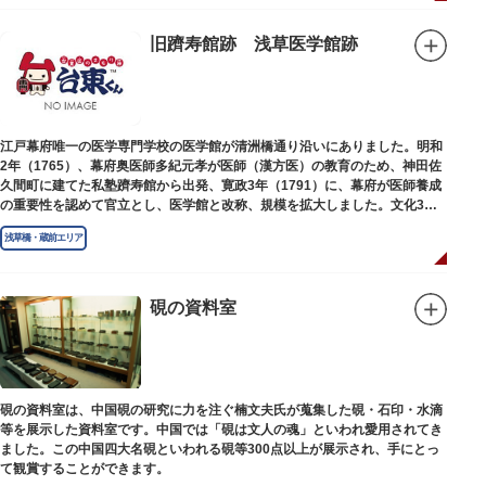
旧躋寿館跡 浅草医学館跡
江戸幕府唯一の医学専門学校の医学館が清洲橋通り沿いにありました。明和
2年（1765）、幕府奥医師多紀元孝が医師（漢方医）の教育のため、神田佐
久間町に建てた私塾躋寿館から出発、寛政3年（1791）に、幕府が医師養成
の重要性を認めて官立とし、医学館と改称、規模を拡大しました。文化3年
（1806）、大火に遭い焼失しましたが、同年に旧向柳原一丁目に移転、再建
浅草橋・蔵前エリア
されました。
敷地は約7千平方メートル、代々多紀家がその監督に当たり、天保14年
（1843）には寄宿舎を設けて全寮制とし、広く一般からも入学を許可し、子
弟育成をはかるなど、江戸時代後期から明治維新に至る日本の医学振興に貢
硯の資料室
献しました。
※現在、この場所に「旧躋寿館跡 浅草医学館跡」に関する案内板や説明版
等は設置されておりません。
硯の資料室は、中国硯の研究に力を注ぐ楠文夫氏が蒐集した硯・石印・水滴
等を展示した資料室です。中国では「硯は文人の魂」といわれ愛用されてき
ました。この中国四大名硯といわれる硯等300点以上が展示され、手にとっ
て観賞することができます。