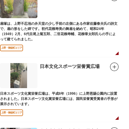
扇塚は、上野不忍池の弁天堂の少し手前の左側にある作家佐藤春夫氏の詩文
で、扇の形をした碑です。初代花柳寿美の舞扇を納めて、昭和24年
（1949）2月、6代目尾上菊五郎、二世花柳寿輔、花柳章太郎氏らの手によ
って建てられました。
上野・御徒町エリア
日本文化スポーツ栄誉賞広場
日本スポーツ文化賞栄誉広場は、平成8年（1996）に上野恩賜公園内に設置
されました。日本スポーツ文化賞栄誉広場には、国民栄誉賞受賞者の手形が
展示されています。
上野・御徒町エリア