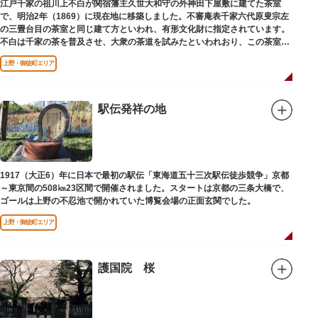
江戸千家の祖川上不白が関宿藩主久世大和守の外神田下屋敷に建てた茶室
で、明治2年（1869）に現在地に移築しました。不審庵表千家六代原叟宗左
の三畳台目の茶室と同じ建て方といわれ、有形文化財に指定されています。
不白は千家の茶を普及させ、大衆の茶道を試みたといわれおり、この茶室は
江戸千家を広める拠点となりました。
上野・御徒町エリア
駅伝発祥の地
1917（大正6）年に日本で最初の駅伝「東海道五十三次駅伝徒歩競争」京都
～東京間の508㎞23区間で開催されました。スタートは京都の三条大橋で、
ゴールは上野の不忍池で開かれていた博覧会場の正面玄関でした。
上野・御徒町エリア
護国院 桜