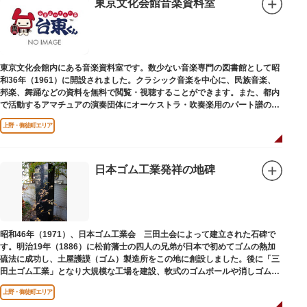
東京文化会館音楽資料室
東京文化会館内にある音楽資料室です。数少ない音楽専門の図書館として昭
和36年（1961）に開設されました。クラシック音楽を中心に、民族音楽、
邦楽、舞踊などの資料を無料で閲覧・視聴することができます。また、都内
で活動するアマチュアの演奏団体にオーケストラ・吹奏楽用のパート譜の館
外貸出も行っています。
上野・御徒町エリア
日本ゴム工業発祥の地碑
昭和46年（1971）、日本ゴム工業会 三田土会によって建立された石碑で
す。明治19年（1886）に松前藩士の四人の兄弟が日本で初めてゴムの熱加
硫法に成功し、土屋護謨（ゴム）製造所をこの地に創設しました。後に「三
田土ゴム工業」となり大規模な工場を建設、軟式のゴムボールや消しゴムな
ど新しいゴム製品を次々に開発しました。
上野・御徒町エリア