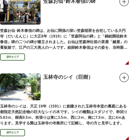
笠森お仙･鈴木春信の碑
笠森お仙･鈴木春信の碑は、お仙に関係の深い笠森稲荷を合祀している大円
寺（だいえんじ）に大正8年（1919）に「笠森阿仙の碑」と「錦絵開祖鈴木
春信」碑の二つの碑が建立されました。お仙は笠森神社前の茶屋「鍵屋」の
看板娘で、江戸の三大美人の一人です。絵師鈴木春信はその姿を、当時新し
い絵画様式である多色刷り版画「錦絵」に描きました。
谷中エリア
玉林寺のシイ（巨樹）
玉林寺のシイは、天正 19年（1591）に創建された玉林寺本堂の裏庭にある
都指定天然記念物の巨大なシイの木です。シイの種類はスダジイで、幹回り
5.63ｍ、樹高9.5ｍ、枝張りは東に3.5ｍ、西に2ｍ、南に7.5ｍ、北に4ｍあ
ります。見学する際は玉林寺の寺務所にて記帳し、寺の方と見学します。
谷中エリア