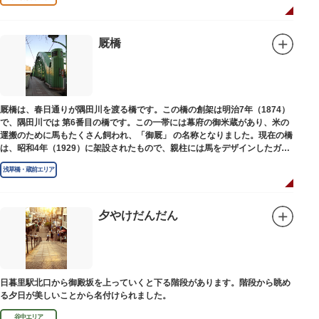
われています。
本殿には、日本を代表する画家 横山大観による「龍」の天井絵が掲げられて
おり、その壮大な美しさは見る者を圧倒します。俳句の大家・正岡子規の
「句碑」や、初代・三笑亭可楽の寄席が境内で初めて開かれたという「寄席
厩橋
発祥之地」の石碑などの見どころも。
オリジナルの朱印帳の販売や、月や日によって限定の御朱印頒布も行ってい
ます。
厩橋は、春日通りが隅田川を渡る橋です。この橋の創架は明治7年（1874）
で、隅田川では 第6番目の橋です。この一帯には幕府の御米蔵があり、米の
運搬のために馬もたくさん飼われ、「御厩」 の名称となりました。現在の橋
は、昭和4年（1929）に架設されたもので、親柱には馬をデザインしたガラ
ス細工が組み込まれています。
浅草橋・蔵前エリア
夕やけだんだん
日暮里駅北口から御殿坂を上っていくと下る階段があります。階段から眺め
る夕日が美しいことから名付けられました。
谷中エリア