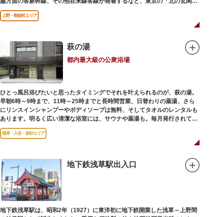
越方面の各新幹線、その他在来線各線が発着するなど、東京の「北の玄関
口」として機能しています。
上野・御徒町エリア
萩の湯
都内最大級の公衆浴場
ひとっ風呂浴びたいと思ったタイミングでそれを叶えられるのが、萩の湯。
早朝6時～9時まで、11時～25時までと長時間営業、日替わりの薬湯、さら
にリンスインシャンプーやボディソープは無料、そしてタオルのレンタルも
あります。明るく広い清潔な浴室には、サウナや薬湯も。毎月発行されてい
る萩の湯だよりで薬湯の予定を確認すれば、お好みの薬湯を楽しめます。
根岸・入谷・金杉エリア
また併設されたレストラン、食事処こもれびではおいしい食事だけでなく、
たくさんの種類の飲み物やおつまみが。昼からでも晩酌セットの注文がで
き、明るい時間の一杯も最高です。好きな時間にお風呂に入り、お風呂の前
後これまた好きなタイミングで、おいしい食事をいただき、心も体も整えて
地下鉄浅草駅出入口
日々の生活を支えてくれる空間です。
地下鉄浅草駅は、昭和2年（1927）に東洋初に地下鉄開業した浅草～上野間