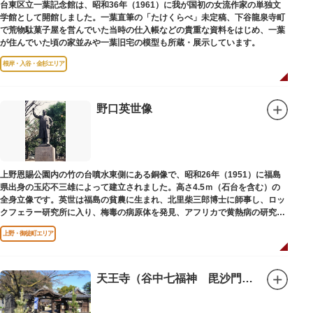
台東区立一葉記念館は、昭和36年（1961）に我が国初の女流作家の単独文
学館として開館しました。一葉直筆の「たけくらべ」未定稿、下谷龍泉寺町
で荒物駄菓子屋を営んでいた当時の仕入帳などの貴重な資料をはじめ、一葉
が住んでいた頃の家並みや一葉旧宅の模型も所蔵・展示しています。
根岸・入谷・金杉エリア
野口英世像
上野恩賜公園内の竹の台噴水東側にある銅像で、昭和26年（1951）に福島
県出身の玉応不三雄によって建立されました。高さ4.5ｍ（石台を含む）の
全身立像です。英世は福島の貧農に生まれ、北里柴三郎博士に師事し、ロッ
クフェラー研究所に入り、梅毒の病原体を発見、アフリカで黄熱病の研究中
感染して、死去しました。
上野・御徒町エリア
天王寺（谷中七福神 毘沙門天）