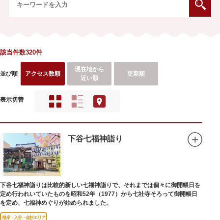
該当件数320件
現在地から
並び順
アクセス数順
更新順
近い順
表示切替
下谷七福神詣り
下谷七福神詣りは比較的新しい七福神詣りで、それまでは個々に御開帳日を
定め行われいていたものを昭和52年（1977）から七社寺そろって御開帳日
を定め、七福神めぐりが始められました。
根岸・入谷・金杉エリア