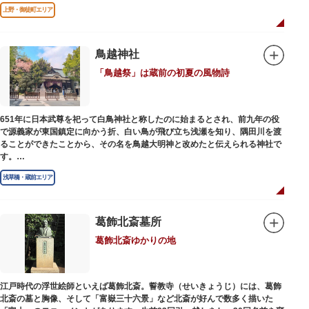
ているけど講談ってなんだろう？と思われた方も、ぜひ一度お江戸上野広小
上野・御徒町エリア
路亭をのぞいてみませんか？
鳥越神社
「鳥越祭」は蔵前の初夏の風物詩
651年に日本武尊を祀って白鳥神社と称したのに始まるとされ、前九年の役
で源義家が東国鎮定に向かう折、白い鳥が飛び立ち浅瀬を知り、隅田川を渡
ることができたことから、その名を鳥越大明神と改めたと伝えられる神社で
す。
江戸時代までは三社の神社から成り、約2万坪の広大な敷地を所領していま
浅草橋・蔵前エリア
したが、天領からの米を収蔵する蔵や、大名屋敷などを建てるために没収さ
れ、現在の鳥越神社が残りました。
毎年6月上旬に行われる鳥越祭では、都内最大級を誇る千貫神輿（約4トン）
が氏子町内を渡御し、夜の宮入道中では、提灯に照らされた神輿が荘厳かつ
葛飾北斎墓所
幻想的な光景をつくりだします。例年、数十万人の人出があり、多くの観客
葛飾北斎ゆかりの地
で賑わう蔵前の初夏の風物詩になっています。
社務所では、社紋の七曜紋と月星紋がデザインされた御朱印帳の販売や、鳥
越祭の開催期間中は限定御朱印も頒布されます。
江戸時代の浮世絵師といえば葛飾北斎。誓教寺（せいきょうじ）には、葛飾
北斎の墓と胸像、そして「富嶽三十六景」など北斎が好んで数多く描いた