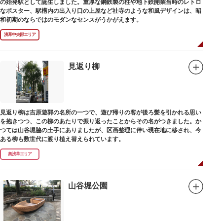
の始発駅として誕生しました。重厚な鋼鉄製の柱や地下鉄開業当時のレトロ
なポスター、駅構内の出入り口の上屋など社寺のような和風デザインは、昭
和初期のならではのモダンなセンスがうかがえます。
浅草中央部エリア
見返り柳
見返り柳は吉原遊郭の名所の一つで、遊び帰りの客が後ろ髪を引かれる思い
を抱きつつ、この柳のあたりで振り返ったことからその名がつきました。か
つては山谷堀脇の土手にありましたが、区画整理に伴い現在地に移され、今
ある柳も数世代に渡り植え替えられています。
奥浅草エリア
山谷堀公園