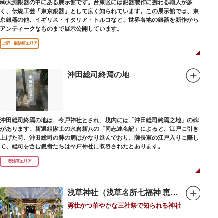
㈱大淵銀器の中にある展示館です。台東区には銀器製作に携わる職人が多
るのみこと）の他、浅草名所七福神のひとつとしても知られ、寿老人が祀ら
く、伝統工芸「東京銀器」として広く知られています。この展示館では、東
れています。
京銀器の他、イギリス・イタリア・トルコなど、世界各地の銀器を新作から
アンティークなものまで展示公開しています。
上野・御徒町エリア
沖田総司終焉の地
沖田総司終焉の地は、今戸神社とされ、境内には「沖田総司終焉之地」の碑
があります。新選組隊士の永倉新八の「同志連名記」によると、江戸に引き
上げた時、沖田総司の肺の病はかなり進んでおり、薩長軍の江戸入りに際し
て、総司を含む患者たちは今戸神社に収容されたとあります。
奥浅草エリア
浅草神社（浅草名所七福神 恵比須）
勇壮かつ華やかな三社祭で知られる神社