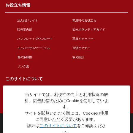
お役立ち情報
法人向けサイト
緊急時のお役立ち
観光案内所
観光ボランティアガイド
パンフレットダウンロード
写真ギャラリー
ユニバーサルツーリズム
習慣とマナー
食の多様性
観光統計
リンク集
このサイトについて
当サイトでは、利便性の向上と利用状況の解
このサイトについて
広告掲載について
析、広告配信のためにCookieを使用していま
お問い合わせ
す。
サイトを閲覧いただく際には、Cookieの使用
に同意いただく必要があります。
台東区役所観光課
詳細は
このサイトについて
をご確認くださ
〒110-8615 東京都台東区東上野4丁目5番6号
い。
TEL：03-5246-1151