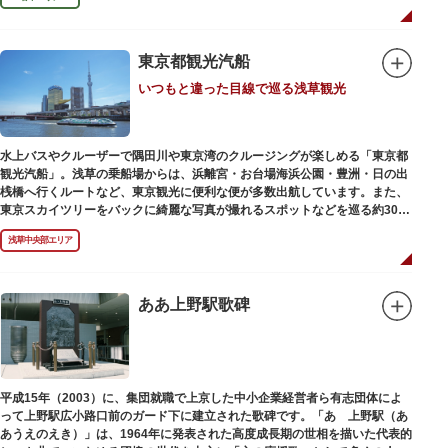
東京都観光汽船
いつもと違った目線で巡る浅草観光
水上バスやクルーザーで隅田川や東京湾のクルージングが楽しめる「東京都
観光汽船」。浅草の乗船場からは、浜離宮・お台場海浜公園・豊洲・日の出
桟橋へ行くルートなど、東京観光に便利な便が多数出航しています。また、
東京スカイツリーをバックに綺麗な写真が撮れるスポットなどを巡る約30分
の「浅草周遊コース」も。初日の出やお花見、隅田川花火大会、クリスマス
浅草中央部エリア
などのイベント時は、いつもと違う目線から東京の景色を堪能できるイベン
トクルーズも企画されています。
漫画・アニメ界の巨匠、松本零士氏が宇宙船をイメージしてデザインした船
や、約300人が乗船可能なアメリカンな大型船など多種多様な船体も魅力。
ああ上野駅歌碑
目的や人数にあわせてコースや時間帯を選べるチャータークルーズも行われ
ています。
平成15年（2003）に、集団就職で上京した中小企業経営者ら有志団体によ
って上野駅広小路口前のガード下に建立された歌碑です。「あゝ上野駅（あ
あうえのえき）」は、1964年に発表された高度成長期の世相を描いた代表的