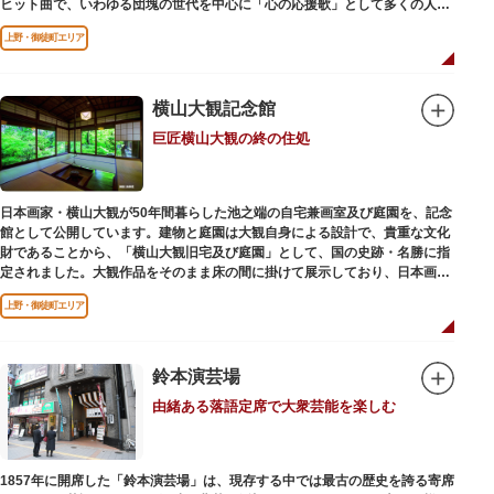
ヒット曲で、いわゆる団塊の世代を中心に「心の応援歌」として多くの人々
に勇気と感動を与えました。
上野・御徒町エリア
横山大観記念館
巨匠横山大観の終の住処
日本画家・横山大観が50年間暮らした池之端の自宅兼画室及び庭園を、記念
館として公開しています。建物と庭園は大観自身による設計で、貴重な文化
財であることから、「横山大観旧宅及び庭園」として、国の史跡・名勝に指
定されました。大観作品をそのまま床の間に掛けて展示しており、日本画本
来の楽しみ方を体験できる貴重な空間です。
上野・御徒町エリア
鈴本演芸場
由緒ある落語定席で大衆芸能を楽しむ
1857年に開席した「鈴本演芸場」は、現存する中では最古の歴史を誇る寄席