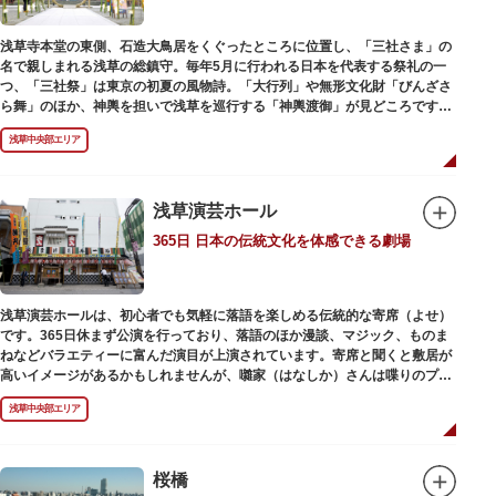
浅草寺本堂の東側、石造大鳥居をくぐったところに位置し、「三社さま」の
名で親しまれる浅草の総鎮守。毎年5月に行われる日本を代表する祭礼の一
つ、「三社祭」は東京の初夏の風物詩。「大行列」や無形文化財「びんざさ
ら舞」のほか、神輿を担いで浅草を巡行する「神輿渡御」が見どころです。
町を練り歩く担ぎ手たちの威勢良い掛け声が響き渡り、浅草の町がまつり一
浅草中央部エリア
色に染まります。
6月の「夏越し（なごし）の大祓」では、茅草で作られた輪の中（茅の輪）
が設置されます。それを八の字に三回通って穢れを祓うことで疫病や災厄か
ら逃れ、福徳があると伝えられる行事です。
浅草演芸ホール
365日 日本の伝統文化を体感できる劇場
本殿には浅草寺のご本尊である聖観世音菩薩像を見つけた漁師の兄弟ととも
に、尊像として奉安した郷土の文化人、土師真中知（はじのなかとも）の3
人が祀られています。江戸時代に徳川家光が寄進した社殿は本殿・幣殿と拝
殿の間が渡り廊下で繋がる建築様式。国の重要文化財に指定されています。
浅草演芸ホールは、初心者でも気軽に落語を楽しめる伝統的な寄席（よせ）
また、浅草名所七福神のひとつとしても知られ、恵比須像が祀られていま
です。365日休まず公演を行っており、落語のほか漫談、マジック、ものま
す。
ねなどバラエティーに富んだ演目が上演されています。寄席と聞くと敷居が
高いイメージがあるかもしれませんが、囃家（はなしか）さんは喋りのプ
ロ。すぐに巧みな話芸に引き込まれ、予備知識が無くても楽しめます。
浅草中央部エリア
ホール内で飲食できるのも魅力のひとつ。売店でお弁当やお菓子を買ってゆ
っくり番組を楽しんではいかがでしょう。数々の著名な落語家やお笑い芸人
を輩出した笑いの殿堂で、昔ながらの下町文化を体感してみてください。
桜橋