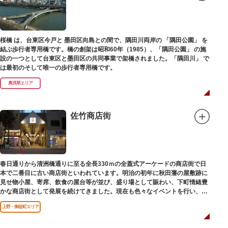
桜橋 は、台東区今戸と 墨田区向島との間で、隅田川両岸の 「隅田公園」 を
結ぶ歩行者専用橋です。橋の創架は昭和60年（1985）、「隅田公園」 の施
設の一つとして台東区と墨田区の共同事業で架橋されました。「隅田川」 で
は最初のそして唯一の歩行者専用橋です。
奥浅草エリア
佐竹商店街
春日通りから清洲橋通りに至る全長330ｍの全蓋式アーケードの商店街で日
本で二番目に古い商店街といわれています。明治の初年に秋田藩の屋敷跡に
見せ物小屋、寄席、飲食の屋台等が並び、盛り場として賑わい、下町情緒豊
かな商店街として発展を続けてきました。現在も色々なイベントを行い、住
民から親しまれている魅力的な商店街です。
上野・御徒町エリア