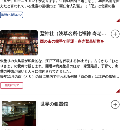
「富士」のモニュメントがあります。生前93回引っ越しをし、30回名前を変
えたと言われている北斎の墓標には「画狂老人卍墓」（「卍」は北斎の雅号
の一つ）とあり、辞世の句が刻まれています。毎年命日の4月18日には「北
浅草橋・蔵前エリア
斎忌」が開かれ、法要が営まれます。
鷲神社（浅草名所七福神 寿老人）
酉の市の熊手で開運・商売繫昌祈願を
朱塗りの大鳥居が印象的な、江戸下町を代表する神社です。古くから「おと
りさま」の愛称で親しまれ、開運や商売繁昌のほか、家運隆昌、子育て、出
世の神徳が深いと人々に信仰されてきました。
毎年11月の酉（とり）の日に境内で行われる例祭「酉の市」は江戸の風物詩
として有名。福をかきこむと言われる熊手をはじめ八ツ頭芋、お多福の面な
奥浅草エリア
ど、色とりどりの縁起物を買い求める人たちで賑わいます。樋口一葉の代表
作『たけくらべ』や他の文学作品にもこの酉の市が数多く登場することか
ら、いかに地域に根付いた催し物だったかが伺い知れます。
世界の銀器館
なでる場所によって異なるご利益を授かるといわれる「なでおかめ」も人
気。ふっくらとした優しい顔立ちのおかめは「お多福」とも言われ、福が多
く幸せを招く女性の象徴という事から長年親しまれる縁起物です。
ご祭神としては天日鷲命（あめのひわしのみこと）と日本武尊（やまとたけ