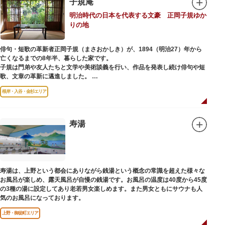
子規庵
明治時代の日本を代表する文豪 正岡子規ゆか
りの地
俳句・短歌の革新者正岡子規（まさおかしき）が、1894（明治27）年から
亡くなるまでの8年半、暮らした家です。
子規は門弟や友人たちと文学や美術談義を行い、作品を発表し続け俳句や短
歌、文章の革新に邁進しました。
故郷松山より母と妹を呼び寄せ、結核に苦しみながらも34歳で亡くなるまで
根岸・入谷・金杉エリア
精力的に文学作品を創作し続けた場所でもあります。
1945（昭和20）年の空襲で焼失しましたが、その5年後、当時の間取りのま
ま再建され、現在の庵は東京都指定史跡として明治の雰囲気が体感できる魅
寿湯
力的な空間となっています。
子規が病室兼書斎にしていた「病牀六尺の間」などを復元しており、明治の
暮らしだけでなく創作の様子を偲ぶことができます。現在、一般のボランテ
ィア団体により大切に維持・保存されています。
寿湯は、上野という都会にありながら銭湯という概念の常識を超えた様々な
お風呂が楽しめ、露天風呂が自慢の銭湯です。お風呂の温度は40度から45度
の3種の湯に設定してあり老若男女楽しめます。また男女ともにサウナも人
気のお風呂になっております。
上野・御徒町エリア