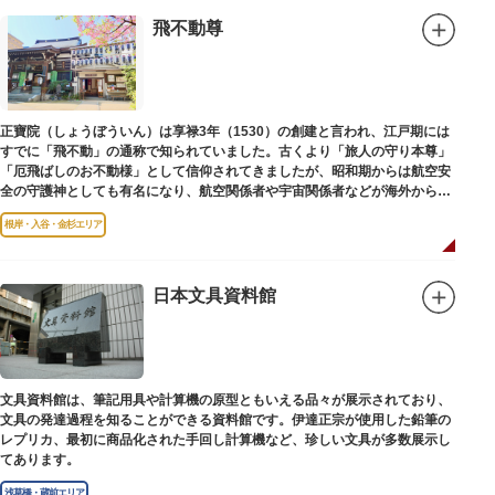
飛不動尊
正寶院（しょうぼういん）は享禄3年（1530）の創建と言われ、江戸期には
すでに「飛不動」の通称で知られていました。古くより「旅人の守り本尊」
「厄飛ばしのお不動様」として信仰されてきましたが、昭和期からは航空安
全の守護神としても有名になり、航空関係者や宇宙関係者などが海外からも
多く参拝に訪れます。
根岸・入谷・金杉エリア
日本文具資料館
文具資料館は、筆記用具や計算機の原型ともいえる品々が展示されており、
文具の発達過程を知ることができる資料館です。伊達正宗が使用した鉛筆の
レプリカ、最初に商品化された手回し計算機など、珍しい文具が多数展示し
てあります。
浅草橋・蔵前エリア