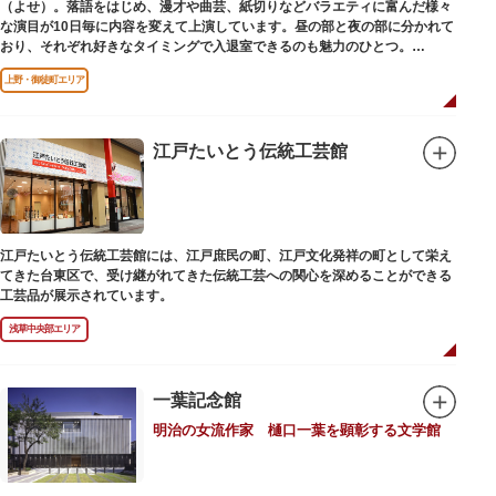
（よせ）。落語をはじめ、漫才や曲芸、紙切りなどバラエティに富んだ様々
な演目が10日毎に内容を変えて上演しています。昼の部と夜の部に分かれて
おり、それぞれ好きなタイミングで入退室できるのも魅力のひとつ。
上演中は飲食も可能です。おすすめは売店で購入できる、お箸で切れるやわ
上野・御徒町エリア
らかさで有名な「上野 井泉本店」のかつサンド。お弁当やお菓子を食べたり
ビールを飲みながら、演目をお楽しみください。
江戸たいとう伝統工芸館
江戸たいとう伝統工芸館には、江戸庶民の町、江戸文化発祥の町として栄え
てきた台東区で、受け継がれてきた伝統工芸への関心を深めることができる
工芸品が展示されています。
浅草中央部エリア
一葉記念館
明治の女流作家 樋口一葉を顕彰する文学館