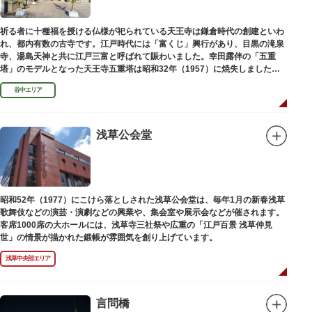
祈る者に十種福を授ける仏様が祀られている天王寺は鎌倉時代の創建といわ
れ、都内有数の古寺です。江戸時代には「富くじ」興行があり、目黒の滝泉
寺、湯島天神と共に江戸三富と呼ばれて賑わいました。幸田露伴の「五重
塔」のモデルとなった天王寺五重塔は昭和32年（1957）に焼失しました
が、その跡地は今も谷中霊園に残っています。
谷中エリア
浅草公会堂
昭和52年（1977）にこけら落としされた浅草公会堂は、毎年1月の新春浅草
歌舞伎などの演芸・演劇などの興業や、集会室や展示会などが催されます。
客席1000席の大ホールには、浅草寺三社祭や広重の「江戸百景 浅草仲見
世」の情景が描かれた鍛帳が雰囲気を創り上げています。
浅草中央部エリア
言問橋