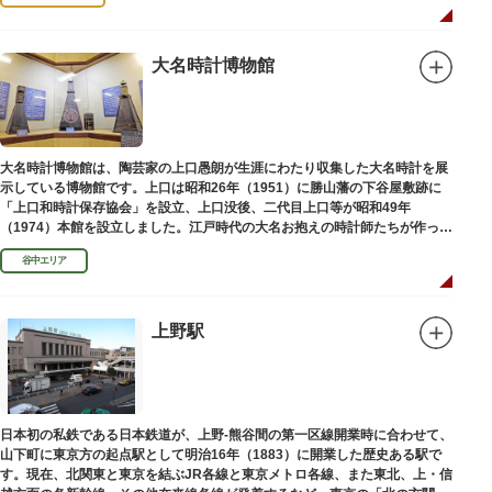
大名時計博物館
大名時計博物館は、陶芸家の上口愚朗が生涯にわたり収集した大名時計を展
示している博物館です。上口は昭和26年（1951）に勝山藩の下谷屋敷跡に
「上口和時計保存協会」を設立、上口没後、二代目上口等が昭和49年
（1974）本館を設立しました。江戸時代の大名お抱えの時計師たちが作った
櫓時計、台時計、枕時計などが並びます。
谷中エリア
上野駅
日本初の私鉄である日本鉄道が、上野-熊谷間の第一区線開業時に合わせて、
山下町に東京方の起点駅として明治16年（1883）に開業した歴史ある駅で
す。現在、北関東と東京を結ぶJR各線と東京メトロ各線、また東北、上・信