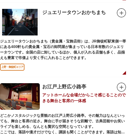
ジュエリータウンおかちまち
ジュエリータウンおかちまち（貴金属・宝飾店街）は、JR御徒町駅東側一帯
にある400軒もの貴金属・宝石の卸問屋が集まっている日本有数のジュエリ
ータウンです。全国の店に卸しているほか、個人が入れる店舗も多く、品揃
えも豊富で市価より安く手に入れることができます。
上野・御徒町エリア
お江戸上野広小路亭
アットホームな会場だからこそ感じることので
きる舞台と客席の一体感
どこかノスタルジックな景観のお江戸上野広小路亭。その魅力はなんといっ
ても、舞台と客席の近さ。舞台に手が届きそうな距離で、古典芸能やお笑い
ライブを楽しめる、なんとも贅沢な空間となっています。
ここでは、落語や漫才だけでなく、講談も聞くことができます。落語は知っ