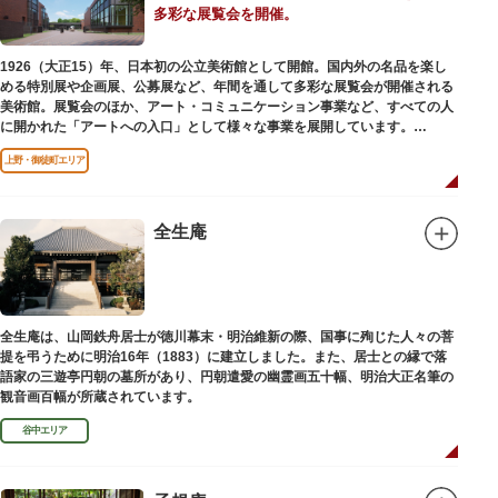
多彩な展覧会を開催。
1926（大正15）年、日本初の公立美術館として開館。国内外の名品を楽し
める特別展や企画展、公募展など、年間を通して多彩な展覧会が開催される
美術館。展覧会のほか、アート・コミュニケーション事業など、すべての人
に開かれた「アートへの入口」として様々な事業を展開しています。
上野・御徒町エリア
レストランやミュージアムショップも充実。開放的なガラス張りのレストラ
ンからは、美術館のプロムナードや四季折々の公園の景色を眺めることがで
きます。入館は無料で、レストランやミュージアムショップのみの利用も可
能です（観覧料は展覧会によって異なります。展覧会のスケジュールや観覧
全生庵
料等の詳細は公式サイトをご確認ください）。
専門のスタッフに子供を預け、ゆっくりと展覧会鑑賞を楽しめる託児サービ
ス「パパママデー（事前予約制）」や、個室スペースのある授乳室、ミルク
用のお湯のサービスもあるのでファミリーにもおすすめです。
全生庵は、山岡鉄舟居士が徳川幕末・明治維新の際、国事に殉じた人々の菩
レンガ色のタイル張りの建物は、日本のモダニズム建築の巨匠・前川國男の
提を弔うために明治16年（1883）に建立しました。また、居士との縁で落
設計。
語家の三遊亭円朝の墓所があり、円朝遣愛の幽霊画五十幅、明治大正名筆の
屋外には彫刻等の立体作品も展示されています。
観音画百幅が所蔵されています。
谷中エリア