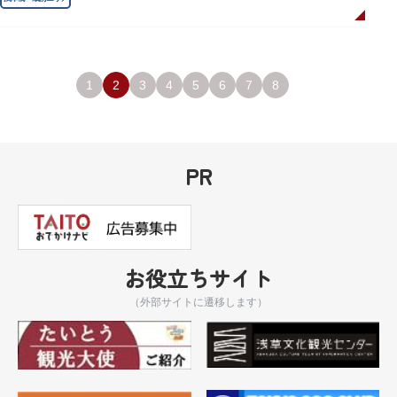
1
2
3
4
5
6
7
8
PR
お役立ちサイト
（外部サイトに遷移します）