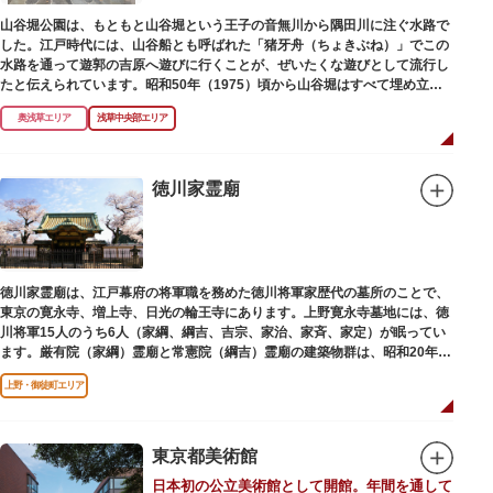
山谷堀公園は、もともと山谷堀という王子の音無川から隅田川に注ぐ水路で
した。江戸時代には、山谷船とも呼ばれた「猪牙舟（ちょきぶね）」でこの
水路を通って遊郭の吉原へ遊びに行くことが、ぜいたくな遊びとして流行し
たと伝えられています。昭和50年（1975）頃から山谷堀はすべて埋め立て
られて暗渠となり、細長い公園として生まれ変わりました。山谷堀公園に
奥浅草エリア
浅草中央部エリア
は、猪牙舟についての説明板も設置されています。
徳川家霊廟
徳川家霊廟は、江戸幕府の将軍職を務めた徳川将軍家歴代の墓所のことで、
東京の寛永寺、増上寺、日光の輪王寺にあります。上野寛永寺墓地には、徳
川将軍15人のうち6人（家綱、綱吉、吉宗、家治、家斉、家定）が眠ってい
ます。厳有院（家綱）霊廟と常憲院（綱吉）霊廟の建築物群は、昭和20年
（1945）の空襲で大部分を焼失しました。
上野・御徒町エリア
東京都美術館
日本初の公立美術館として開館。年間を通して