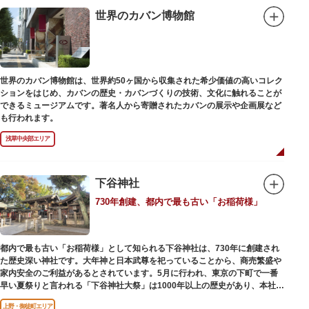
世界のカバン博物館
世界のカバン博物館は、世界約50ヶ国から収集された希少価値の高いコレク
ションをはじめ、カバンの歴史・カバンづくりの技術、文化に触れることが
できるミュージアムです。著名人から寄贈されたカバンの展示や企画展など
も行われます。
浅草中央部エリア
下谷神社
730年創建、都内で最も古い「お稲荷様」
都内で最も古い「お稲荷様」として知られる下谷神社は、730年に創建され
た歴史深い神社です。大年神と日本武尊を祀っていることから、商売繁盛や
家内安全のご利益があるとされています。5月に行われ、東京の下町で一番
早い夏祭りと言われる「下谷神社大祭」は1000年以上の歴史があり、本社神
輿の渡御を行う「本祭り」と、町会神輿の渡御だけの「陰祭り」が隔年に行
上野・御徒町エリア