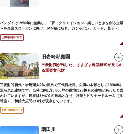
バンダイは1950年に創業し、「夢・クリエイション～楽しいときを創る企業
～を企業スローガンに掲げ、IPを軸に玩具、ガシャポン、カード、菓子・食
品・食玩、アパレル、日用雑貨など、お客さまの身近で楽しんでいただける
浅草中央部エリア
エンターテインメントをお届けしています。
旧岩崎邸庭園
三菱財閥が残した、さまざま建築様式が見られ
る重要文化財
三菱財閥初代・岩崎彌太郎の長男で三代目社長、久彌の本邸として1896年に
造られた建物です。当時は約1万5,000坪の敷地に20棟もの建物があったと言
われていますが、現在は3分の1の敷地となり、洋館とビリヤードルーム（撞
球室）、和館大広間の3棟が現存しています。
上野・御徒町エリア
【洋館】
鹿鳴館の建築家として知られるジョサイア・コンドルによって設計された西
洋木造建築の洋館で、館内の随所に見事なジャコビアン様式の装飾が施され
ています。
隅田川