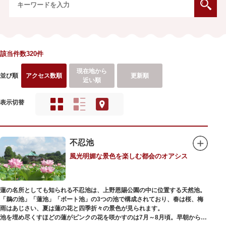
該当件数320件
現在地から
並び順
アクセス数順
更新順
近い順
表示切替
不忍池
風光明媚な景色を楽しむ都会のオアシス
蓮の名所としても知られる不忍池は、上野恩賜公園の中に位置する天然池。
「鵜の池」「蓮池」「ボート池」の3つの池で構成されており、春は桜、梅
雨はあじさい、夏は蓮の花と四季折々の景色が見られます。
池を埋め尽くすほどの蓮がピンクの花を咲かすのは7月～8月頃。早朝から午