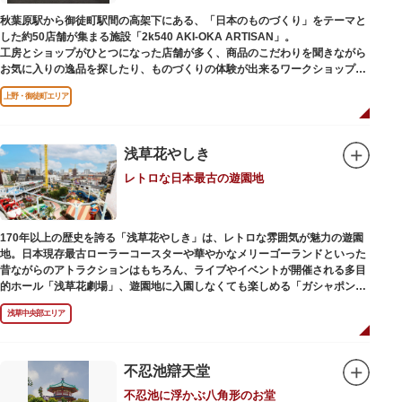
秋葉原駅から御徒町駅間の高架下にある、「日本のものづくり」をテーマと
した約50店舗が集まる施設「2k540 AKI-OKA ARTISAN」。
工房とショップがひとつになった店舗が多く、商品のこだわりを聞きながら
お気に入りの逸品を探したり、ものづくりの体験が出来るワークショップに
参加して自分だけのオリジナル商品を作ったり、クリエイターと直接コミュ
上野・御徒町エリア
ニケーションをとりながらのショッピングが楽しめます。飲食店もあるので
ランチやカフェ利用もおすすめ。
ここでしか買えない商品や一点物を扱うブランドなど、大量生産の製品には
ないぬくもりと、新しいデザインの商品に出会うことができます。
浅草花やしき
レトロな日本最古の遊園地
名前の由来は、東京駅から2k540m付近にあることから「2k540」、秋葉原
駅（AKIHABARA）と御徒町駅（OKACHIMACHI）の間にあるという造語
「AKI-OKA」、フランス語で「職人」を意味する「ARTISAN」を組み合わ
せたもの。
170年以上の歴史を誇る「浅草花やしき」は、レトロな雰囲気が魅力の遊園
施設周辺は、江戸の文化を伝える伝統工芸職人の街だったという背景もあ
地。日本現存最古ローラーコースターや華やかなメリーゴーランドといった
り、現在もジュエリーや皮製品を扱うお店が多く、高いセンスとクオリティ
昔ながらのアトラクションはもちろん、ライブやイベントが開催される多目
をもった店舗が集結しています。
的ホール「浅草花劇場」、遊園地に入園しなくても楽しめる「ガシャポンの
デパート浅草花やしき店」も併設され、さまざまな娯楽を楽しめる浅草の
浅草中央部エリア
「遊びの場」として親しまれています。
浅草花やしきは、江戸時代末期の1853年に造園師・森田六三郎により、牡丹
と菊細工を主とした花園（かえん）として誕生しました。明治時代に入ると
不忍池辯天堂
遊戯施設が置かれ、珍鳥や猛獣、見世物の展示などでも評判に。全国有数の
不忍池に浮かぶ八角形のお堂
動物園としても知られるようになりました。戦後は遊園地として再開し、温