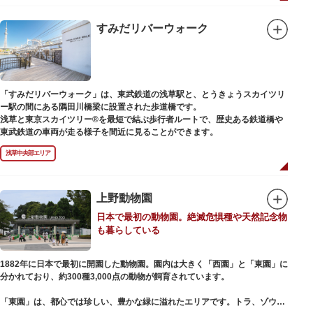
例年延べ330万人近い人出となります。不忍池（しのばずのいけ）は江戸時
代より浮世絵に描かれたほどのハスの名所。たくさんの鴨や渡り鳥が訪れる
ので、バードウォッチングを楽しむ人の姿も見られるスポットです。
すみだリバーウォーク
美術館や博物館で国内外の芸術作品や文化・自然科学に触れたり、歴史の薫
りを感じながら史跡巡りを楽しんではいかがでしょうか。1日では見てまわ
りきれないほどの魅力にあふれた公園です。
「すみだリバーウォーク」は、東武鉄道の浅草駅と、とうきょうスカイツリ
ー駅の間にある隅田川橋梁に設置された歩道橋です。
浅草と東京スカイツリー®を最短で結ぶ歩行者ルートで、歴史ある鉄道橋や
東武鉄道の車両が走る様子を間近に見ることができます。
浅草中央部エリア
上野動物園
日本で最初の動物園。絶滅危惧種や天然記念物
も暮らしている
1882年に日本で最初に開園した動物園。園内は大きく「西園」と「東園」に
分かれており、約300種3,000点の動物が飼育されています。
「東園」は、都心では珍しい、豊かな緑に溢れたエリアです。トラ、ゾウな