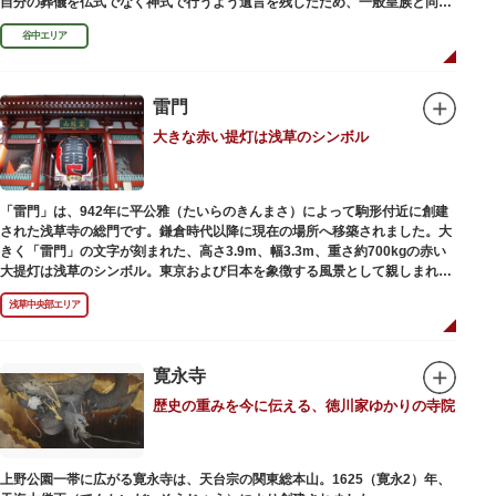
自分の葬儀を仏式でなく神式で行うよう遺言を残したため、一般皇族と同じ
ような円墳が建てられました。
谷中エリア
雷門
大きな赤い提灯は浅草のシンボル
「雷門」は、942年に平公雅（たいらのきんまさ）によって駒形付近に創建
された浅草寺の総門です。鎌倉時代以降に現在の場所へ移築されました。大
きく「雷門」の文字が刻まれた、高さ3.9m、幅3.3m、重さ約700kgの赤い
大提灯は浅草のシンボル。東京および日本を象徴する風景として親しまれ、
フォトスポットとしても国内外の観光客を魅了し続けています。
浅草中央部エリア
提灯の底部に施された見事な龍の彫刻や、門の北側（風神雷神の背後）に安
置されている浅草寺の護法善神「天龍像」と「金龍像」も見どころ。正式名
称の「風雷神門」は、門の左右に立つ2体の彫像、風神像と雷神像に由来し
ます。日没から23時頃までは雷門や浅草寺がライトアップされ、昼間とは違
寛永寺
った荘厳な雰囲気に包まれます。
歴史の重みを今に伝える、徳川家ゆかりの寺院
何度も焼失と再建を繰り返し、現在の雷門は1960年に松下電器産業（現パナ
ソニック）の松下幸之助氏の寄進により再建されたものです。
上野公園一帯に広がる寛永寺は、天台宗の関東総本山。1625（寛永2）年、