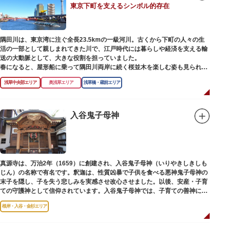
東京下町を支えるシンボル的存在
【撞球室】
当時の日本では非常に珍しいスイスの山小屋風の撞球室（ビリヤード場）
で、洋館から地下道でつながっています。通常は非公開ですが、毎月15日
（10月のみ10/16）に先着順で限定公開されています。
隅田川は、東京湾に注ぐ全長23.5kmの一級河川。古くから下町の人々の生
活の一部として親しまれてきた川で、江戸時代には暮らしや経済を支える輸
【和館大広間】
送の大動脈として、大きな役割を担っていました。
洋館に併置された名棟 梁大河喜十郎の手によるものと伝えられている書院造
春になると、屋形船に乗って隅田川両岸に続く桜並木を楽しむ姿も見られ、
りの和館で、当時は550坪に及ぶ洋館を遥かにしのぐ規模でしたが、現在は
東京スカイツリーとのコラボレーションも、まさに絵になる光景です。ま
冠婚葬祭などに使われていた大広間の1棟だけが残っています。
浅草中央部エリア
奥浅草エリア
浅草橋・蔵前エリア
た、毎年7月の最終土曜日に開催される「隅田川花火大会」は、東京の夏の
風物詩になっており、こちらも多くの見物客でにぎわいます。
一度にさまざま建築様式が見られるとあって見ごたえ抜群。大名庭園の形式
を一部踏襲している広大な庭は、建築様式同様に和洋併置式とされ、「芝
川沿いには「隅田川テラス」と呼ばれる遊歩道も整備されています。心地よ
入谷鬼子母神
庭」をもつ近代庭園の初期の形を残しています。江戸時代の石碑や手水鉢、
い風に吹かれながら、緑化が施された遊歩道で散歩やジョギングを楽しんだ
庭石などが見られ、煉瓦塀を含めた敷地全体が重要文化財に指定されていま
後は、オープンカフェでほっと一息つくのもおすすめです。
す。
隅田川にかかる橋々も、それぞれ特徴的な形をしていて見応えは抜群。せっ
かくなら水上バスに乗船して、優雅に観察してみてはいかがでしょうか。
真源寺は、万治2年（1659）に創建され、入谷鬼子母神（いりやきしきしも
じん）の名称で有名です。釈迦は、性質凶暴で子供を食べる悪神鬼子母神の
末子を隠し、子を失う悲しみを実感させ改心させました。以後、安産・子育
ての守護神として信仰されています。入谷鬼子母神では、子育ての善神にな
った由来からツノのない「おに」の文字を使っています。
根岸・入谷・金杉エリア