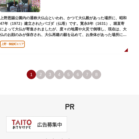
上野恩賜公園内の通称大仏山といわれ、かつて大仏殿があった場所に、昭和
47年（1972）建立されたパゴダ（仏塔）です。寛永8年（1631）、堀直寄
によって大仏が寄進されましたが、度々の地震や火災で倒壊し、現在は、大
仏のお顔のみが保存され、大仏再建の願を込めて、お身体があった場所にパ
ゴダが建てられました。
上野・御徒町エリア
1
2
3
4
5
6
7
8
PR