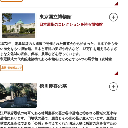
国内外からの参拝者で賑わうスポットです。
贅沢に金箔が使われた豪華絢爛な金色殿（社殿）などの建造物は、三代将
軍・徳川家光公が、日光東照宮までお参りに行けない江戸の人々のために建
東京国立博物館
てられたそう。社殿内部は文化財保護のため通常は非公開ですが、特別公開
日本屈指のコレクションを誇る博物館
が実施されることもあるので、拝観を申し込んでみてはいかがでしょうか。
授与所では、期間・数量限定のお守りや御朱印も授与されているので要チェ
ック。手塚治虫のユニコのお守りなど愛らしいものがありますよ。
1872年、湯島聖堂の大成殿で開催された博覧会から始まった、日本で最も長
い歴史をもつ博物館。日本と東洋の美術や考古など、12万件を超えるさまざ
まな文化財の収集、保存、展示などを行っています。
帝冠様式の代表的建築物である本館をはじめとする6つの展示館（資料館）
からなり、89件の国宝を所蔵。常に貴重な文化財を公開し、講座や講演会、
上野・御徒町エリア
ワークショップなどを実施しています。国宝や重要文化財などの名品をたど
りながら、真の美術史を堪能し価値あるひと時を過ごしてみてはいかがでし
ょうか。
徳川慶喜の墓
吹き抜けのエントランスに大理石の大階段がある本館では、壁時計やステン
ドグラスなど格調高い内部装飾にも注目してみてください。初めて来館する
方や時間が限られている方などに向け提案されたコース（日本美術入門／た
てものめぐり／仏像大好き）を参考にめぐるのも良いでしょう。
江戸幕府最後の将軍である徳川慶喜の墓は谷中墓地と称される区域の寛永寺
敷地内にはレストランやミュージアムショップのほか緑豊かな庭園も。季節
墓地にあります。円墳状の墓で、慶喜とその妻の墓が並んでいます。慶喜は
ごとの彩りを感じながらゆったりと散策するのもおすすめです。
華族の最高位である「公爵」を与えてくれた明治天皇に感謝の意を表すため