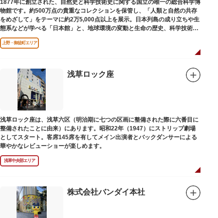
1877年に創立された、自然史と科学技術史に関する国立の唯一の総合科学博
物館です。約500万点の貴重なコレクションを保管し、「人類と自然の共存
をめざして」をテーマに約2万5,000点以上を展示。日本列島の成り立ちや生
態系などが学べる「日本館」と、地球環境の変動と生命の歴史、科学技術の
進歩などが学べる「地球館」の2つの常設展示をメインに、特別展・企画展
上野・御徒町エリア
などから構成されています。
2005年「愛・地球博」の長久手日本館で人気を博した「地球の部屋」を移設
した、「シアター36○」も見どころのひとつ。直径12.8m（実際の地球の
100万分の1の大きさ）のドームの内側すべてがスクリーンになっている世界
浅草ロック座
初のシアターで、月ごとに変わるオリジナル映像を上映しています。
楽しみながら学習できるイベント企画や、恐竜をはじめとした様々な実物標
本、子ども向けのコーナーもあり、お子様連れでも楽しめる博物館です。
また、国立科学博物館では、日本およびアジアにおける科学系博物館の中核
浅草ロック座は、浅草六区（明治期に七つの区画に整備された際に六番目に
施設として、調査研究、標本資料の収集・保管・活用、展示・学習支援を推
整備されたことに由来）にあります。昭和22年（1947）にストリップ劇場
進。これらの活動を上野の本館、白金台の附属自然教育園、茨城県つくば市
としてスタート。客席145席を有してメイン出演者とバックダンサーによる
の実験植物園や筑波研究施設（非公開）で展開しています。
華やかなレビューショーが楽しめます。
浅草中央部エリア
株式会社バンダイ本社