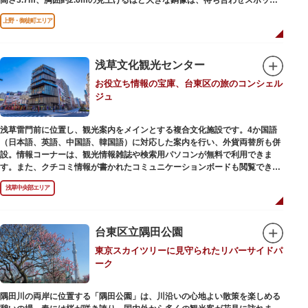
やフォトスポットとして親しまれています。彫刻家、高村光雲によって作ら
上野・御徒町エリア
れた像は、愛犬のツンと一緒にうさぎ狩りに出かけているところだそう。
上野公園にお立ち寄りの際は、ぜひ「上野の西郷さん」と写真撮影を楽しん
ではいかがでしょうか。
浅草文化観光センター
お役立ち情報の宝庫、台東区の旅のコンシェル
ジュ
浅草雷門前に位置し、観光案内をメインとする複合文化施設です。4か国語
（日本語、英語、中国語、韓国語）に対応した案内を行い、外貨両替所も併
設。情報コーナーは、観光情報雑誌や検索用パソコンが無料で利用できま
す。また、クチコミ情報が書かれたコミュニケーションボードも閲覧できる
ので、とっておきの旅のヒントを得られるかも。多目的スペースでは、映像
浅草中央部エリア
を活用し台東区のみどころやイベント、歴史、文化を紹介。通常、イスが配
備されているので休憩場所としても利用できます。
ここを訪れたなら、8階の展望テラスも必見です。雷門から浅草寺へと続く
仲見世や、隅田川や東京スカイツリーも一望できるビュースポットとなって
台東区立隅田公園
います。
東京スカイツリーに見守られたリバーサイドパ
ーク
浅草の街並みに溶け込む平屋を重ねたようなおしゃれな外観は、日本を代表
する建築家・隈研吾氏によるデザイン。木の温もりあふれる空間は、初めて
日本を訪れる海外ツーリストにも優しい印象を与えています。
隅田川の両岸に位置する「隅田公園」は、川沿いの心地よい散策を楽しめる