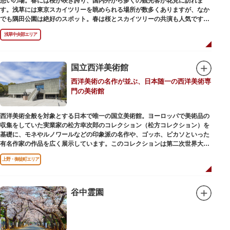
憩いの場。春には桜が咲き誇り、国内外から多くの観光客が花見に訪れま
す。浅草には東京スカイツリーを眺められる場所が数多くありますが、なか
でも隅田公園は絶好のスポット。春は桜とスカイツリーの共演も人気です。
川沿いにある「隅田公園オープンカフェ」は、店舗の一部を屋外にした開放
浅草中央部エリア
的なカフェ・レストラン。綺麗な景色を眺めながら、コーヒー片手にのんび
りと過ごしても良いですね。また、クジラの滑り台が目印の「遊具広場」は
ブランコやアスレチックなどの遊具が設置された広場。子どもも思いっきり
身体を動かせます。
国立西洋美術館
西洋美術の名作が並ぶ、日本随一の西洋美術専
隅田川橋梁に設置された全長約160mの「すみだリバーウォーク」は、東京
門の美術館
スカイツリーまでの最短距離ルートのひとつ。歩道橋の途中にあるガラス床
から隅田川を見下ろしたり、すぐ横を走る電車の迫力を楽しんだり、隅田川
散策にいかがでしょうか。
西洋美術全般を対象とする日本で唯一の国立美術館。ヨーロッパで美術品の
収集をしていた実業家の松方幸次郎のコレクション（松方コレクション）を
基礎に、モネやルノワールなどの印象派の名作や、ゴッホ、ピカソといった
有名作家の作品を広く展示しています。このコレクションは第二次世界大戦
中にフランス政府に接収され、戦後に専用の美術館を創設することを条件に
上野・御徒町エリア
日本へ寄贈返還されました。
本館の設計は、フランスで活躍した近代建築の巨匠ル・コルビュジエによる
もの。「ル・コルビュジエの建築作品－近代建築運動への顕著な貢献－」の
谷中霊園
構成資産の一つとして東京初の世界文化遺産に登録されています。前庭にも
ロダンの彫刻が展示されており、散策しながら美術鑑賞を楽しめるのも魅力
のひとつ。 ボランティア・スタッフと一緒に鑑賞する「美術トーク」や、解
説を聞きながら本館や前庭を一緒に歩く「建築ツアー」など、初めての来館