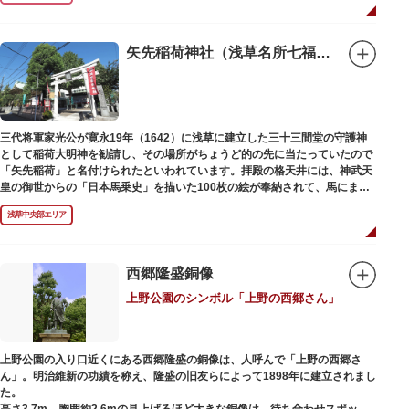
1063（康平6）年、時の奥羽鎮守府源頼朝・義家父子が祈願し鎌倉の鶴ヶ丘
と浅草今戸とに京都の石清水八幡を勧請して創建されました。境内には、幕
末に活躍した新選組沖田総司の終焉の地の碑も佇んでいます。また、浅草名
矢先稲荷神社（浅草名所七福神 福禄寿）
所七福神の福禄寿が祀られており、七福神詣りの参拝客でも賑わうスポット
です。
三代将軍家光公が寛永19年（1642）に浅草に建立した三十三間堂の守護神
として稲荷大明神を勧請し、その場所がちょうど的の先に当たっていたので
「矢先稲荷」と名付けられたといわれています。拝殿の格天井には、神武天
皇の御世からの「日本馬乗史」を描いた100枚の絵が奉納されて、馬にまつ
わる歴史が一目瞭然に理解できます。
浅草中央部エリア
西郷隆盛銅像
上野公園のシンボル「上野の西郷さん」
上野公園の入り口近くにある西郷隆盛の銅像は、人呼んで「上野の西郷さ
ん」。明治維新の功績を称え、隆盛の旧友らによって1898年に建立されまし
た。
高さ3.7m、胸囲約2.6mの見上げるほど大きな銅像は、待ち合わせスポット