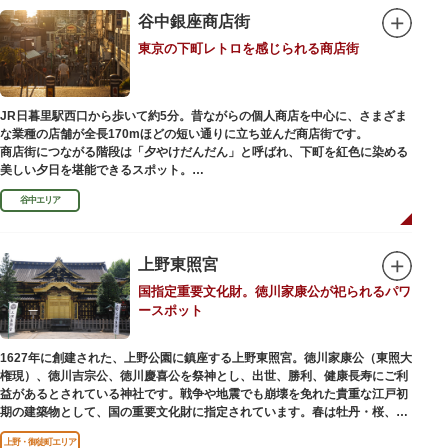
谷中銀座商店街
東京の下町レトロを感じられる商店街
JR日暮里駅西口から歩いて約5分。昔ながらの個人商店を中心に、さまざま
な業種の店舗が全長170mほどの短い通りに立ち並んだ商店街です。
商店街につながる階段は「夕やけだんだん」と呼ばれ、下町を紅色に染める
美しい夕日を堪能できるスポット。
谷中エリア
谷中銀座商店街は1945年頃に自然発生的に生まれ、現在の近隣型商店街へと
発展。昭和の懐かしい商店街の景観を見ることができます。東京の下町レト
ロを感じられるスポットとして、近隣住民だけではなく、国内外から多くの
観光客が訪れ、買い物や散策を楽しんでいます。
上野東照宮
国指定重要文化財。徳川家康公が祀られるパワ
ースポット
1627年に創建された、上野公園に鎮座する上野東照宮。徳川家康公（東照大
権現）、徳川吉宗公、徳川慶喜公を祭神とし、出世、勝利、健康長寿にご利
益があるとされている神社です。戦争や地震でも崩壊を免れた貴重な江戸初
期の建築物として、国の重要文化財に指定されています。春は牡丹・桜、秋
は紅葉やダリア展、お正月は初詣や冬ぼたん鑑賞の地として、年間を通して
上野・御徒町エリア