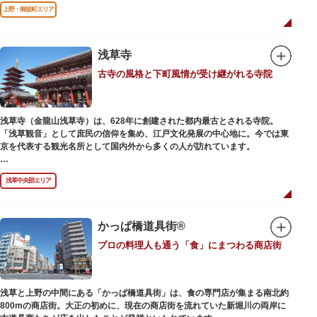
前のみ開花するので、シーズン中は多くの観光客が朝早くから池を訪れま
上野・御徒町エリア
す。綺麗な蓮の花を近くから観察できるデッキを散歩しながら朝の不忍池を
楽しむのがおすすめです。
「ボート池」ではスワンボートやオール式のボートのレンタルが可能。水上
から池を眺めれば、新しい発見ができるかもしれません。また、「鵜の池」
浅草寺
にはマガモ・オナガガモなどたくさんの鴨や渡り鳥が訪れます。大都会の中
古寺の風格と下町風情が受け継がれる寺院
でバードウォッチングができる珍しいスポットです。
ファミリーで、カップルで、または一人でゆったりと、思い思いの時間をお
過ごしください。
浅草寺（金龍山浅草寺）は、628年に創建された都内最古とされる寺院。
「浅草観音」として庶民の信仰を集め、江戸文化発展の中心地に。今では東
京を代表する観光名所として国内外から多くの人が訪れています。
浅草の象徴とも言える「雷門（風雷神門）」は、高さ3.9mの大提灯と風神雷
浅草中央部エリア
神像が安置された浅草寺の総門。本堂前には2体の仁王尊像が並ぶ山門「宝
蔵門」が建ち、参拝客を堂々と迎えてくれます。本堂前には、邪気を払うご
利益があるといわれる常香炉（じょうこうろ）が鎮座。参拝前に煙を浴びて
身を清めましょう。「観音堂」とも呼ばれる本堂にはご本尊の聖観世音菩薩
かっぱ橋道具街®
が祀られており、毎日定時に法要が執り行われています。
プロの料理人も通う「食」にまつわる商店街
境内の歴史ある建造物も必見です。ひと際目立つ五重塔、国指定重要文化財
の二天門、浅草名所七福神のひとつ・大黒天が祀られた影向堂（ようごうど
う）など、悠久の時に思いを馳せて見学をお楽しみください。
浅草と上野の中間にある「かっぱ橋道具街」は、食の専門店が集まる南北約
日没後はライトアップされ、朱塗りの建物がより一層鮮やかに浮かび上がり
800mの商店街。大正の初めに、現在の商店街を流れていた新堀川の両岸に
ます。昼間は約90店舗が軒を連ねる仲見世のお店も閉まり、シャッターに描