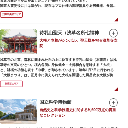
古道具商たちが店を出したことが発祥といわれています。
かれた「浅草絵巻」を楽しめるのも夜の醍醐味。撮影スポットやデートスポ
関東大震災後に川は塞がれ、現在はプロ仕様の調理器具や厨房機器、食器、
ットにもおすすめです。昼間と比べて人が少なくゆっくり巡れるので、足を
包材、調理衣装など「食」にまつわる約170軒の専門店が集まる個性的な専
運んでみてはいかがでしょうか。
浅草中央部エリア
門商店街として賑わいを見せています。もちろん、ほとんどのお店が小売に
も対応。家庭の調理用具を購入したい人や観光客にもおすすめです。食品サ
ンプル作り体験ができるお店もありますよ。
待乳山聖天（浅草名所七福神 毘沙門天）
毎年、道具の日である10月9日前後に開催される「かっぱ橋道具まつり」で
大根と巾着がシンボル。聖天様を祀る浅草寺支
は、各店舗がおすすめ商品や掘り出しものを販売。また、年ごとに異なる
院
様々な催しものも行われます。
浅草寺の北東、森林に囲まれた丘の上に位置する待乳山聖天（本龍院）は浅
草寺の支院のひとつ。境内各所に身体健全・夫婦和合を意味する「大根」
と、財福の功徳を表す「巾着」が印されています。毎年1月7日に行われる
「大根まつり」は、正月中に供えられた大根を調理した風呂吹き大根が御神
酒とともに参拝者に振る舞われるイベント。聖天様のお下がりの大根をいた
奥浅草エリア
だくことで、心身健康のご利益があるそうです。
毎朝本堂で執り行われている「浴油祈祷（よくゆきとう）」は、聖天様を供
養する最高の祈祷法。心願成就の力があると考えられており、依頼すると7
国立科学博物館
日間毎朝祈祷していただけます。また、浅草名所七福神のひとつとしても知
自然史と科学技術史に関する約500万点の貴重
られ、毘沙門天が祀られています。
なコレクション