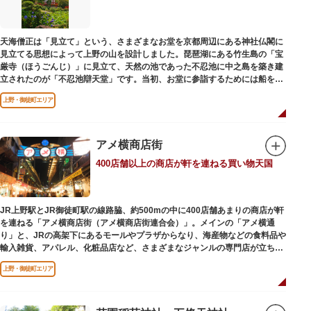
かさと懐かしさを併せ持つレトロなアトラクションや雰囲気で人気のスポッ
トとなっています。幼児（0歳～4歳）は入園とのりもの料が無料で、年齢や
身長制限の無いアトラクションもあり、子どもの遊園地デビューにもぴった
天海僧正は「見立て」という、さまざまなお堂を京都周辺にある神社仏閣に
りです。
見立てる思想によって上野の山を設計しました。琵琶湖にある竹生島の「宝
厳寺（ほうごんじ）」に見立て、天然の池であった不忍池に中之島を築き建
立されたのが「不忍池辯天堂」です。当初、お堂に参詣するためには船を使
用していましたが、参詣者が増えたことから橋がかけられました。不忍池の
上野・御徒町エリア
どこからでも参拝できるように、八角形の建物になったと言われ、7月から8
月にかけては、不忍池の蓮が咲き、極楽浄土を連想させる光景が広がりま
す。
アメ横商店街
ご本尊である辯才天は、音楽と芸能の守り神として広く信仰され、
400店舗以上の商店が軒を連ねる買い物天国
「辯”財”天」とも書くことから、金運上昇といったご利益もあると言われて
います。辯才天は琵琶を持った姿で知られていますが、不忍池辯天堂の辯才
天は、8本の腕に煩悩を破壊する武器をお持ちになっている「八臂辯才天
（はっぴべんざいてん）」。9月に行われる「巳成金（みなるかね）大祭」
JR上野駅とJR御徒町駅の線路脇、約500mの中に400店舗あまりの商店が軒
で目にすることができます。
を連ねる「アメ横商店街（アメ横商店街連合会）」。メインの「アメ横通
不忍池辯天堂には、豊臣秀吉公が大切にしていたという伝説のある、谷中七
り」と、JRの高架下にあるモールやプラザからなり、海産物などの食料品や
福神とは別の「大黒天」も祀られています。
輸入雑貨、アパレル、化粧品店など、さまざまなジャンルの専門店が立ち並
んでいます。活気ある呼び込みが飛び交うなかで、店員さんとの会話も楽し
上野・御徒町エリア
みながら目玉商品や特価品を探せるのが魅力のひとつ。年末の叩き売りは風
物詩にもなっています。
アメ横のはじまりは、物資が底をついた第二次世界大戦後にできた闇市。多