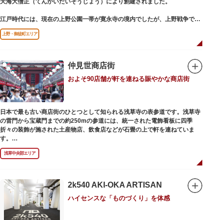
天海大僧正（てんかいだいそうじょう）により創建されました。
江戸時代には、現在の上野公園一帯が寛永寺の境内でしたが、上野戦争でそ
の多くを焼失。現在は根本中堂をはじめ開山堂（両大師）、不忍池辯天堂、
上野・御徒町エリア
上野大仏（パゴダ）、輪王殿などの建造物が上野公園とその周辺に点在して
います。戦火を免れた輪王寺門跡御本坊表門、徳川将軍霊廟勅額門など重要
文化財も多く有し、歴史の重みを今に伝える寺院です。
清水観音堂の舞台前に復元された「月の松」は、浮世絵師歌川広重の「名所
仲見世商店街
江戸百景」にも描かれていることで有名。丸い形の松から不忍池辯天堂を見
およそ90店舗が軒を連ねる賑やかな商店街
下ろす風流な景観は、絶好のフォトスポットとなっています。
東叡山（とうえいざん）という山号は、東の「比叡山延暦寺」を意味してお
り、比叡山や京都の有名寺院になぞらえて上野の山に数多くの堂舎が建立さ
日本で最も古い商店街のひとつとして知られる浅草寺の表参道です。浅草寺
れました。本尊は薬師瑠璃光如来（やくしるりこうにょらい）で、伝教大師
の雷門から宝蔵門までの約250mの参道には、統一された電飾看板に四季
最澄が自ら彫ったと伝えられる秘仏です。徳川歴代将軍の祈祷寺と菩提寺を
折々の装飾が施された土産物店、飲食店などが石畳の上で軒を連ねていま
兼ね、御霊廟には6名の将軍が埋葬されています。
す。
人形焼や手焼きせんべいをはじめ、団子や揚げまんじゅう、雷おこしなどの
浅草中央部エリア
銘菓、和傘や扇子など伝統工芸品も並び、歩いているだけで浅草らしさを感
じる場所です。江戸文化を感じる粋な商品の数々は、海外からの観光客にも
人気。商品が作られる様子がわかる実演販売の店もあり、焼き立て、作り立
ての味を堪能できるのも魅力。下町っ子の威勢の良い売り声が飛び交うな
2k540 AKI-OKA ARTISAN
か、お気に入りのお土産探しをお楽しみください。
ハイセンスな「ものづくり」を体感