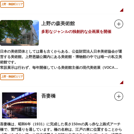
どが住む森エリアや、ホッキョクグマやアザラシが住む海エリアでは、水浴
上野・御徒町エリア
びなど迫力あるシーンが目撃できることもあります。国指定重要文化財の
「旧寛永寺五重塔」や藤堂高虎が建て1878（明治11）年に再建された
「閑々亭」などの歴史的建造物も見どころです。
上野の森美術館
一方「西園」は、蓮の名所としても知られる風光明媚な「不忍池」のほとり
多彩なジャンルの独創的な企画展を開催
に位置する区域。キリンやサイなどの人気動物をはじめ、アイアイや“動か
ない鳥”として話題のハシビロコウなどユニークな種も見られます。
子ども動物園「すてっぷ」では、小動物を間近で観察することを通じて、命
の大切さや生きものの魅力が学べる体験プログラムが実施されています。
日本の美術団体としては最も古くからある、公益財団法人日本美術協会が運
営する美術館。上野恩賜公園内にある美術館・博物館の中では唯一の私立美
歩き疲れたり、お腹が空いてきたら、園内にいくつかあるフードショップで
術館です。
休憩しましょう。それぞれのお店で、動物たちをモチーフにした可愛いフー
常設展示は行わず、毎年開催している美術館主催の現代美術展（VOCA
ドやスイーツが食べられます。オリジナルグッズを取り扱うギフトショップ
展）、公募展（上野の森美術館大賞展、日本の自然を描く展）のほか、マン
も必見です。
上野・御徒町エリア
ガから書展にいたるまで定期的に多彩なジャンルの独創的な企画展を開催し
ています。
別館の1階には、小企画展などの開催もできる上野の森美術館ギャラリー、
吾妻橋
そして、3階には上野の森アートスクールが設置され、初心者から熟練者を
対象とした油彩・アクリル、水彩、日本画のクラスや、週末に受講できる単
発講座などを開催しています。
吾妻橋は、昭和6年（1931）に完成した長さ150mの真っ赤な上路式アーチ
橋で、雷門通りを通しています。橋の名称は、江戸の東に位置することから