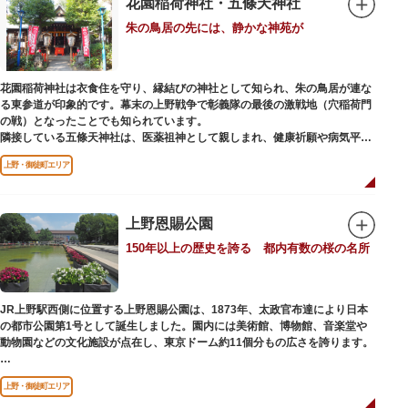
花園稲荷神社・五條天神社
くの闇市が的屋の仕切りであったのに対して、アメ横は満州からの復員兵が
朱の鳥居の先には、静かな神苑が
共同体となり連合会を結成。出店を統制し、商店街が形成されました。
当時、JR上野駅のすぐ南に発生した闇市は、飴を販売する屋台があったこと
から「アメヤ横丁（飴屋通り）」と呼ばれるように。反対側のJR御徒町付近
花園稲荷神社は衣食住を守り、縁結びの神社として知られ、朱の鳥居が連な
には、アメリカ進駐軍の放出物資を販売する店ができたので「アメリカ横丁
る東参道が印象的です。幕末の上野戦争で彰義隊の最後の激戦地（穴稲荷門
（アメリカ通り）」と呼ばれるようになりました。この2つのエリアが統合
の戦）となったことでも知られています。
され、今の「アメ横」になったと言われています。
隣接している五條天神社は、医薬祖神として親しまれ、健康祈願や病気平癒
祈願の参拝者が多く、相殿には菅原道真公も祀られています。
上野・御徒町エリア
境内がつながっており、まるでひとつの神社かのように並んで鎮座していま
すが、それぞれ別々の由緒の独立した神社です。どちらの御朱印も五條天神
社の境内にある授与所で頒布されています。
上野恩賜公園
参拝は6:00～17:00（御朱印の授与は9:00～17:00）
150年以上の歴史を誇る 都内有数の桜の名所
JR上野駅西側に位置する上野恩賜公園は、1873年、太政官布達により日本
の都市公園第1号として誕生しました。園内には美術館、博物館、音楽堂や
動物園などの文化施設が点在し、東京ドーム約11個分もの広さを誇ります。
ソメイヨシノやヤマザクラなど約1,200本の桜が植えられた園内は、桜の名
上野・御徒町エリア
所としても有名。シーズンにはライトアップされた夜桜が一層風情を添え、