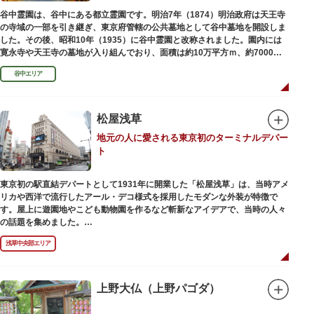
でも気軽に楽しめるプログラムも用意されています。
谷中霊園は、谷中にある都立霊園です。明治7年（1874）明治政府は天王寺
の寺域の一部を引き継ぎ、東京府管轄の公共墓地として谷中墓地を開設しま
した。その後、昭和10年（1935）に谷中霊園と改称されました。園内には
寛永寺や天王寺の墓地が入り組んでおり、面積は約10万平方ｍ、約7000基
の墓が並んでいます。園内を通る「さくら通り」は桜の名所となっていま
谷中エリア
す。
松屋浅草
地元の人に愛される東京初のターミナルデパー
ト
東京初の駅直結デパートとして1931年に開業した「松屋浅草」は、当時アメ
リカや西洋で流行したアール・デコ様式を採用したモダンな外装が特徴で
す。屋上に遊園地やこども動物園を作るなど斬新なアイデアで、当時の人々
の話題を集めました。
現在は、B1階から地上3階までが松屋浅草の売り場。2012年のリニューアル
浅草中央部エリア
で建設当時のシンボル・大時計も復活し、昭和の面影を残す百貨店は今でも
人々に親しまれています。地上1階は 浅草らしい下町銘菓をはじめ、全国か
らセレクトされた銘菓が並ぶ「浅草すいーつ小町」。東武線「浅草駅」直結
なので、お土産購入にも便利です。
上野大仏（上野パゴダ）