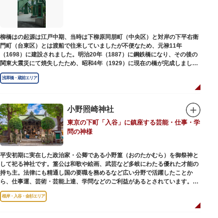
柳橋はの起源は江戸中期、当時は下柳原同朋町（中央区）と対岸の下平右衛
門町（台東区）とは渡船で往来していましたが不便なため、元禄11年
（1698）に建設されました。明治20年（1887）に鋼鉄橋になり、その後の
関東大震災にて焼失したため、昭和4年（1929）に現在の橋が完成しまし
た。
浅草橋・蔵前エリア
小野照崎神社
東京の下町「入谷」に鎮座する芸能・仕事・学
問の神様
平安初期に実在した政治家・公卿である小野篁（おのたかむら）を御祭神と
して祀る神社です。篁公は和歌や絵画、武芸など多岐にわたる優れた才能の
持ち主。法律にも精通し国の要職を務めるなど広い分野で活躍したことか
ら、仕事運、芸術・芸能上達、学問などのご利益があるとされています。
根岸・入谷・金杉エリア
境内には、国の重要有形民俗文化財であるミニチュアの富士山「富士塚」
や、日本三大に数えられる「庚申塚」、昭和を代表する囲碁棋士・藤沢秀行
氏の功績を顕彰した記念碑など見どころも多数。月毎に趣向を凝らした御朱