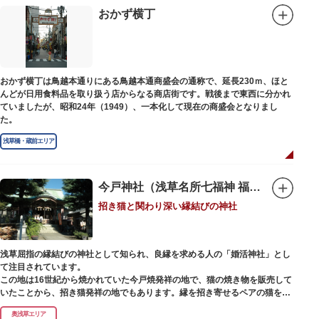
印は、うっとりするほど美しいデザインで人気を博しています。
おかず横丁
江戸後期には、学問の神様である菅原道真公も回向院より遷され、境内にあ
る末社を含めて15柱もの神様が祀られています。俳優の渥美清が願をかけた
神社としても知られ、映画「男はつらいよ」で寅さんが首にかけているお守
りは、ここ小野照崎神社のものです。
おかず横丁は鳥越本通りにある鳥越本通商盛会の通称で、延長230ｍ、ほと
んどが日用食料品を取り扱う店からなる商店街です。戦後まで東西に分かれ
ていましたが、昭和24年（1949）、一本化して現在の商盛会となりまし
た。
浅草橋・蔵前エリア
今戸神社（浅草名所七福神 福禄寿）
招き猫と関わり深い縁結びの神社
浅草屈指の縁結びの神社として知られ、良縁を求める人の「婚活神社」とし
て注目されています。
この地は16世紀から焼かれていた今戸焼発祥の地で、猫の焼き物を販売して
いたことから、招き猫発祥の地でもあります。縁を招き寄せるペアの猫をモ
チーフにした絵馬や御朱印帳も人気です。
奥浅草エリア