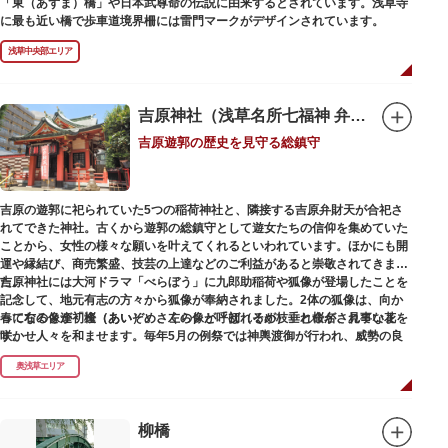
「東（あずま）橋」や日本武尊命の伝説に由来するとされています。浅草寺
に最も近い橋で歩車道境界柵には雷門マークがデザインされています。
浅草中央部エリア
吉原神社（浅草名所七福神 弁財天）
吉原遊郭の歴史を見守る総鎮守
吉原の遊郭に祀られていた5つの稲荷神社と、隣接する吉原弁財天が合祀さ
れてできた神社。古くから遊郭の総鎮守として遊女たちの信仰を集めていた
ことから、女性の様々な願いを叶えてくれるといわれています。ほかにも開
運や縁結び、商売繁盛、技芸の上達などのご利益があると崇敬されてきまし
た。
吉原神社には大河ドラマ「べらぼう」に九郎助稲荷や狐像が登場したことを
記念して、地元有志の方々から狐像が奉納されました。2体の狐像は、向か
春になると逢初桜（あいぞめさくら）と呼ばれるが枝垂れ桜が、見事な花を
って右の像が「逢（あい）」、左の像が「初（そめ）」と命名されていま
咲かせ人々を和ませます。毎年5月の例祭では神輿渡御が行われ、威勢の良
す。
い掛け声とともに各町は活気にあふれます。
奥浅草エリア
吉原弁財天は浅草名所七福神の一社・弁財天にあたり、七福神に関する授与
も年間を通して行われています。
柳橋