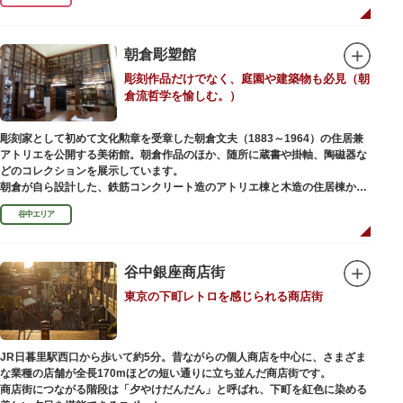
ったことから「火伏せの不動尊」とも呼ばれています。
本堂の右前には、樹齢約700年の大銀杏が見事な枝葉を伸ばしています。そ
の昔、すぐ近くを流れる隅田川を往来して参拝する人の目印となったのがこ
朝倉彫塑館
の銀杏で、今なおそのパワーを授かりに来る人も多いそうです。
彫刻作品だけでなく、庭園や建築物も必見（朝
また、江戸時代から伝わる布袋尊像が祀られています。その姿は肩に袋がな
倉流哲学を愉しむ。）
くお腹が袋代わりの形をしている珍しいもので、古くから庶民に尊信されて
います。（御開帳期間 1月1日～7日）
彫刻家として初めて文化勲章を受章した朝倉文夫（1883～1964）の住居兼
アトリエを公開する美術館。朝倉作品のほか、随所に蔵書や掛軸、陶磁器な
どのコレクションを展示しています。
朝倉が自ら設計した、鉄筋コンクリート造のアトリエ棟と木造の住居棟から
なる建物は、異なる素材が違和感なく調和しています。広く門戸を開放し弟
谷中エリア
子を育成した「朝倉彫塑塾」の教育の場としても使われました。巨石と樹木
が濃密な空間を作り出す「五典の池」を中心とした中庭、日本における屋上
緑化の先駆けともいえる屋上庭園など、朝倉独自の美学や哲学、教育論も、
この建物に色濃く反映されています。
谷中銀座商店街
彫刻作品や芸術品を鑑賞する美術館という側面だけでなく、庭園や建築の価
東京の下町レトロを感じられる商店街
値も感じられる施設です。朝倉の芸術思想の特質である自然観を表す庭園
は、その芸術上・観賞上の価値が評価され、敷地全体が「旧朝倉文夫氏庭
園」として国の名勝に指定されています。
JR日暮里駅西口から歩いて約5分。昔ながらの個人商店を中心に、さまざま
な業種の店舗が全長170mほどの短い通りに立ち並んだ商店街です。
商店街につながる階段は「夕やけだんだん」と呼ばれ、下町を紅色に染める