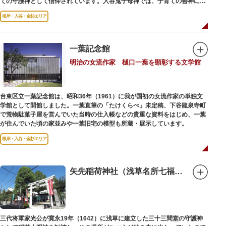
ての守護神として信仰されています。入谷鬼子母神では、子育ての善神にな
った由来からツノのない「おに」の文字を使っています。
根岸・入谷・金杉エリア
一葉記念館
明治の女流作家 樋口一葉を顕彰する文学館
台東区立一葉記念館は、昭和36年（1961）に我が国初の女流作家の単独文
学館として開館しました。一葉直筆の「たけくらべ」未定稿、下谷龍泉寺町
で荒物駄菓子屋を営んでいた当時の仕入帳などの貴重な資料をはじめ、一葉
が住んでいた頃の家並みや一葉旧宅の模型も所蔵・展示しています。
根岸・入谷・金杉エリア
矢先稲荷神社（浅草名所七福神 福禄寿）
三代将軍家光公が寛永19年（1642）に浅草に建立した三十三間堂の守護神