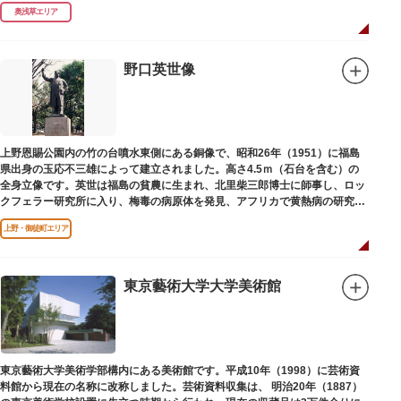
延命長寿の神として奉安されたものです。
奥浅草エリア
野口英世像
上野恩賜公園内の竹の台噴水東側にある銅像で、昭和26年（1951）に福島
県出身の玉応不三雄によって建立されました。高さ4.5ｍ（石台を含む）の
全身立像です。英世は福島の貧農に生まれ、北里柴三郎博士に師事し、ロッ
クフェラー研究所に入り、梅毒の病原体を発見、アフリカで黄熱病の研究中
感染して、死去しました。
上野・御徒町エリア
東京藝術大学大学美術館
東京藝術大学美術学部構内にある美術館です。平成10年（1998）に芸術資
料館から現在の名称に改称しました。芸術資料収集は、 明治20年（1887）