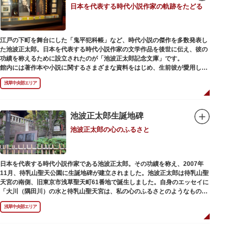
日本を代表する時代小説作家の軌跡をたどる
江戸の下町を舞台にした「鬼平犯科帳」など、時代小説の傑作を多数発表し
た池波正太郎。日本を代表する時代小説作家の文学作品を後世に伝え、彼の
功績を称えるために設立されたのが「池波正太郎記念文庫」です。
館内には著作本や小説に関するさまざまな資料をはじめ、生前彼が愛用して
いた万年筆やパイプ、帽子などが展示されています。書斎も復元されてお
浅草中央部エリア
り、池波正太郎をより身近に感じられるスポットです。また「池波グッズ」
とよばれる、作品の舞台を紹介した古地図やポストカード、扇子など様々な
グッズも必見。池波ファンにはたまらない空間となっています。
池波正太郎生誕地碑
池波正太郎の心のふるさと
日本を代表する時代小説作家である池波正太郎。その功績を称え、2007年
11月、待乳山聖天公園に生誕地碑が建立されました。池波正太郎は待乳山聖
天宮の南側、旧東京市浅草聖天町61番地で誕生しました。自身のエッセイに
「大川（隅田川）の水と待乳山聖天宮は、私の心のふるさとのようなもの
だ」（『東京の情景「大川と待乳山聖天宮」』より）と記しており、小説の
浅草中央部エリア
舞台にも待乳山や近くの今戸、橋場などをたびたび登場させています。