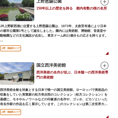
上野恩賜公園
参拝は6:00～17:00（御朱印の授与は9:00～17:00）
150年以上の歴史を誇る 都内有数の桜の名所
JR上野駅西側に位置する上野恩賜公園は、1873年、太政官布達により日本
の都市公園第1号として誕生しました。園内には美術館、博物館、音楽堂や
動物園などの文化施設が点在し、東京ドーム約11個分もの広さを誇ります。
ソメイヨシノやヤマザクラなど約1,200本の桜が植えられた園内は、桜の名
上野・御徒町エリア
所としても有名。シーズンにはライトアップされた夜桜が一層風情を添え、
例年延べ330万人近い人出となります。不忍池（しのばずのいけ）は江戸時
代より浮世絵に描かれたほどのハスの名所。たくさんの鴨や渡り鳥が訪れる
ので、バードウォッチングを楽しむ人の姿も見られるスポットです。
国立西洋美術館
西洋美術の名作が並ぶ、日本随一の西洋美術専
美術館や博物館で国内外の芸術作品や文化・自然科学に触れたり、歴史の薫
門の美術館
りを感じながら史跡巡りを楽しんではいかがでしょうか。1日では見てまわ
りきれないほどの魅力にあふれた公園です。
西洋美術全般を対象とする日本で唯一の国立美術館。ヨーロッパで美術品の
収集をしていた実業家の松方幸次郎のコレクション（松方コレクション）を
基礎に、モネやルノワールなどの印象派の名作や、ゴッホ、ピカソといった
有名作家の作品を広く展示しています。このコレクションは第二次世界大戦
中にフランス政府に接収され、戦後に専用の美術館を創設することを条件に
上野・御徒町エリア
日本へ寄贈返還されました。