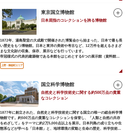
本館の設計は、フランスで活躍した近代建築の巨匠ル・コルビュジエによる
もの。「ル・コルビュジエの建築作品－近代建築運動への顕著な貢献－」の
東京国立博物館
構成資産の一つとして東京初の世界文化遺産に登録されています。前庭にも
日本屈指のコレクションを誇る博物館
ロダンの彫刻が展示されており、散策しながら美術鑑賞を楽しめるのも魅力
のひとつ。 ボランティア・スタッフと一緒に鑑賞する「美術トーク」や、解
説を聞きながら本館や前庭を一緒に歩く「建築ツアー」など、初めての来館
でも気軽に楽しめるプログラムも用意されています。
1872年、湯島聖堂の大成殿で開催された博覧会から始まった、日本で最も長
い歴史をもつ博物館。日本と東洋の美術や考古など、12万件を超えるさまざ
まな文化財の収集、保存、展示などを行っています。
帝冠様式の代表的建築物である本館をはじめとする6つの展示館（資料館）
からなり、89件の国宝を所蔵。常に貴重な文化財を公開し、講座や講演会、
上野・御徒町エリア
ワークショップなどを実施しています。国宝や重要文化財などの名品をたど
りながら、真の美術史を堪能し価値あるひと時を過ごしてみてはいかがでし
ょうか。
国立科学博物館
吹き抜けのエントランスに大理石の大階段がある本館では、壁時計やステン
自然史と科学技術史に関する約500万点の貴重
ドグラスなど格調高い内部装飾にも注目してみてください。初めて来館する
なコレクション
方や時間が限られている方などに向け提案されたコース（日本美術入門／た
てものめぐり／仏像大好き）を参考にめぐるのも良いでしょう。
1877年に創立された、自然史と科学技術史に関する国立の唯一の総合科学博
敷地内にはレストランやミュージアムショップのほか緑豊かな庭園も。季節
物館です。約500万点の貴重なコレクションを保管し、「人類と自然の共存
ごとの彩りを感じながらゆったりと散策するのもおすすめです。
をめざして」をテーマに約2万5,000点以上を展示。日本列島の成り立ちや生
態系などが学べる「日本館」と、地球環境の変動と生命の歴史、科学技術の