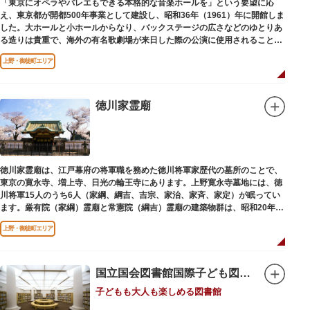
「東京にオペラやバレエもできる本格的な音楽ホールを」という要望に応
え、東京都が開都500年事業として建設し、昭和36年（1961）年に開館しま
した。大ホールと小ホールからなり、バックステージの広さなどのゆとりあ
る造りは貴重で、海外の有名歌劇場が来日した際の公演に使用されることが
多いホールです。
上野・御徒町エリア
徳川家霊廟
徳川家霊廟は、江戸幕府の将軍職を務めた徳川将軍家歴代の墓所のことで、
東京の寛永寺、増上寺、日光の輪王寺にあります。上野寛永寺墓地には、徳
川将軍15人のうち6人（家綱、綱吉、吉宗、家治、家斉、家定）が眠ってい
ます。厳有院（家綱）霊廟と常憲院（綱吉）霊廟の建築物群は、昭和20年
（1945）の空襲で大部分を焼失しました。
上野・御徒町エリア
国立国会図書館国際子ども図書館
子どもも大人も楽しめる図書館