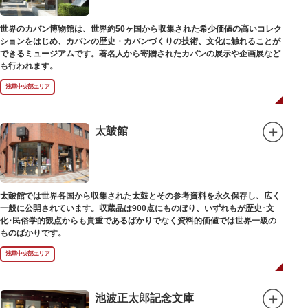
世界のカバン博物館は、世界約50ヶ国から収集された希少価値の高いコレク
ションをはじめ、カバンの歴史・カバンづくりの技術、文化に触れることが
できるミュージアムです。著名人から寄贈されたカバンの展示や企画展など
も行われます。
浅草中央部エリア
太皷館
太皷館では世界各国から収集された太鼓とその参考資料を永久保存し、広く
一般に公開されています。収蔵品は900点にものぼり、いずれもが歴史･文
化･民俗学的観点からも貴重であるばかりでなく資料的価値では世界一級の
ものばかりです。
浅草中央部エリア
池波正太郎記念文庫