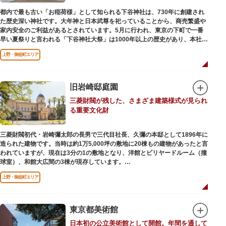
都内で最も古い「お稲荷様」として知られる下谷神社は、730年に創建され
た歴史深い神社です。大年神と日本武尊を祀っていることから、商売繁盛や
家内安全のご利益があるとされています。5月に行われ、東京の下町で一番
早い夏祭りと言われる「下谷神社大祭」は1000年以上の歴史があり、本社神
輿の渡御を行う「本祭り」と、町会神輿の渡御だけの「陰祭り」が隔年に行
上野・御徒町エリア
われています。
本殿には、日本を代表する画家 横山大観による「龍」の天井絵が掲げられて
おり、その壮大な美しさは見る者を圧倒します。俳句の大家・正岡子規の
「句碑」や、初代・三笑亭可楽の寄席が境内で初めて開かれたという「寄席
旧岩崎邸庭園
発祥之地」の石碑などの見どころも。
三菱財閥が残した、さまざま建築様式が見られ
オリジナルの朱印帳の販売や、月や日によって限定の御朱印頒布も行ってい
る重要文化財
ます。
三菱財閥初代・岩崎彌太郎の長男で三代目社長、久彌の本邸として1896年に
造られた建物です。当時は約1万5,000坪の敷地に20棟もの建物があったと言
われていますが、現在は3分の1の敷地となり、洋館とビリヤードルーム（撞
球室）、和館大広間の3棟が現存しています。
上野・御徒町エリア
【洋館】
鹿鳴館の建築家として知られるジョサイア・コンドルによって設計された西
洋木造建築の洋館で、館内の随所に見事なジャコビアン様式の装飾が施され
ています。
東京都美術館
日本初の公立美術館として開館。年間を通して
【撞球室】