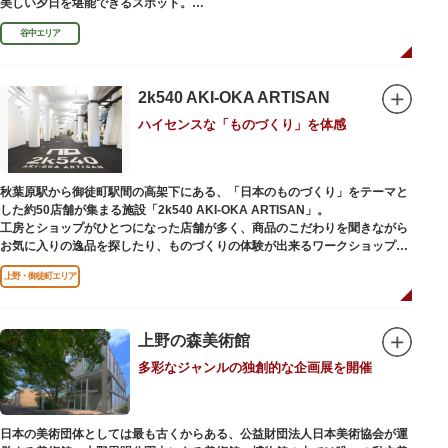
美しい夕日を堪能できるスポット。
谷中エリア
谷中銀座商店街は1945年頃に自然発生的に生まれ、現在の近隣型商店街へと
発展。昭和の懐かしい商店街の景観を見ることができます。東京の下町レト
ロを感じられるスポットとして、近隣住民だけではなく、国内外から多くの
観光客が訪れ、買い物や散策を楽しんでいます。
2k540 AKI-OKA ARTISAN
ハイセンスな「ものづくり」を体感
秋葉原駅から御徒町駅間の高架下にある、「日本のものづくり」をテーマと
した約50店舗が集まる施設「2k540 AKI-OKA ARTISAN」。
工房とショップがひとつになった店舗が多く、商品のこだわりを聞きながら
お気に入りの逸品を探したり、ものづくりの体験が出来るワークショップに
参加して自分だけのオリジナル商品を作ったり、クリエイターと直接コミュ
上野・御徒町エリア
ニケーションをとりながらのショッピングが楽しめます。飲食店もあるので
ランチやカフェ利用もおすすめ。
ここでしか買えない商品や一点物を扱うブランドなど、大量生産の製品には
ないぬくもりと、新しいデザインの商品に出会うことができます。
上野の森美術館
多彩なジャンルの独創的な企画展を開催
名前の由来は、東京駅から2k540m付近にあることから「2k540」、秋葉原
駅（AKIHABARA）と御徒町駅（OKACHIMACHI）の間にあるという造語
「AKI-OKA」、フランス語で「職人」を意味する「ARTISAN」を組み合わ
せたもの。
日本の美術団体としては最も古くからある、公益財団法人日本美術協会が運
施設周辺は、江戸の文化を伝える伝統工芸職人の街だったという背景もあ