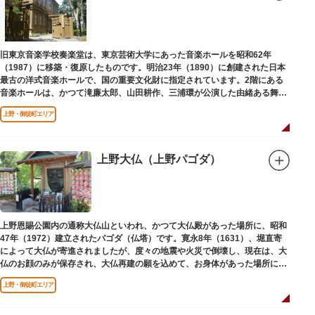
旧東京音楽学校奏楽堂は、東京芸術大学にあった音楽ホールを昭和62年
（1987）に移築・復原したものです。明治23年（1890）に創建された日本
最古の洋式音楽ホールで、国の重要文化財に指定されています。2階にある
音楽ホールは、かつて滝廉太郎、山田耕作、三浦環が公演した由緒ある舞台
です。
上野・御徒町エリア
上野大仏（上野パゴダ）
上野恩賜公園内の通称大仏山といわれ、かつて大仏殿があった場所に、昭和
47年（1972）建立されたパゴダ（仏塔）です。寛永8年（1631）、堀直寄
によって大仏が寄進されましたが、度々の地震や火災で倒壊し、現在は、大
仏のお顔のみが保存され、大仏再建の願を込めて、お身体があった場所にパ
ゴダが建てられました。
上野・御徒町エリア