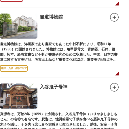
書道博物館
書道博物館は、洋画家であり書家でもあった中村不折により、昭和11年
（1936）に開館されました。博物館には、亀甲獣骨文、青銅器、石碑、鏡
鑑、拓本、経巻文書など不折が書道研究のために収集した、中国、日本の書
道に関する古美術品、考古出土品など重要文化財12点、重要美術品5点を含
む約16000点が収蔵されています。
根岸・入谷・金杉エリア
入谷鬼子母神
真源寺は、万治2年（1659）に創建され、入谷鬼子母神（いりやきしきしも
じん）の名称で有名です。釈迦は、性質凶暴で子供を食べる悪神鬼子母神の
末子を隠し、子を失う悲しみを実感させ改心させました。以後、安産・子育