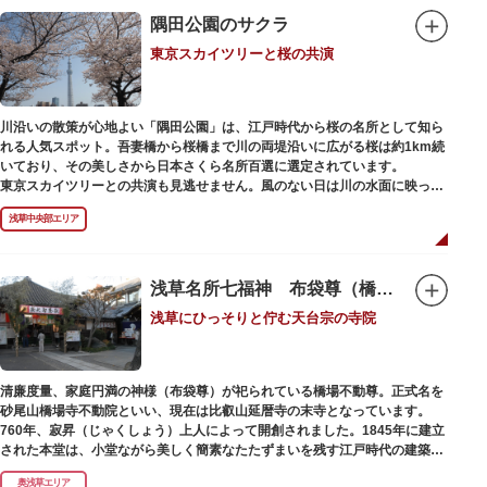
隅田公園のサクラ
東京スカイツリーと桜の共演
川沿いの散策が心地よい「隅田公園」は、江戸時代から桜の名所として知ら
れる人気スポット。吾妻橋から桜橋まで川の両堤沿いに広がる桜は約1km続
いており、その美しさから日本さくら名所百選に選定されています。
東京スカイツリーとの共演も見逃せません。風のない日は川の水面に映った
「逆さスカイツリー」と桜のコラボレーションも楽しめます。シーズン中は
浅草中央部エリア
夜桜がライトアップされ、日中とは異なる幻想的な雰囲気に包まれるのも魅
力のひとつ。屋形船や水上バスも運航しているので、いつもと違った目線の
お花見もおすすめです。
浅草名所七福神 布袋尊（橋場不動尊）
浅草にひっそりと佇む天台宗の寺院
清廉度量、家庭円満の神様（布袋尊）が祀られている橋場不動尊。正式名を
砂尾山橋場寺不動院といい、現在は比叡山延暦寺の末寺となっています。
760年、寂昇（じゃくしょう）上人によって開創されました。1845年に建立
された本堂は、小堂ながら美しく簡素なたたずまいを残す江戸時代の建築様
式です。明治の大火、関東大震災、第二次大戦の戦災でも周辺を災禍から守
奥浅草エリア