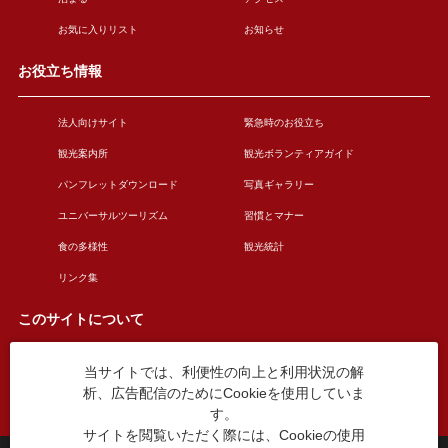
お気に入りリスト
お知らせ
お役立ち情報
法人向けサイト
緊急時のお役立ち
観光案内所
観光ボランティアガイド
パンフレットダウンロード
写真ギャラリー
ユニバーサルツーリズム
習慣とマナー
食の多様性
観光統計
リンク集
このサイトについて
当サイトでは、利便性の向上と利用状況の解
このサイトについて
広告掲載について
析、広告配信のためにCookieを使用していま
お問い合わせ
す。
サイトを閲覧いただく際には、Cookieの使用