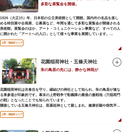
多彩な展覧会を開催。
当時の日本では非常に珍しいスイスの山小屋風の撞球室（ビリヤード場）
で、洋館から地下道でつながっています。通常は非公開ですが、毎月15日
（10月のみ10/16）に先着順で限定公開されています。
1926（大正15）年、日本初の公立美術館として開館。国内外の名品を楽し
める特別展や企画展、公募展など、年間を通して多彩な展覧会が開催される
【和館大広間】
美術館。展覧会のほか、アート・コミュニケーション事業など、すべての人
洋館に併置された名棟 梁大河喜十郎の手によるものと伝えられている書院造
に開かれた「アートへの入口」として様々な事業を展開しています。
りの和館で、当時は550坪に及ぶ洋館を遥かにしのぐ規模でしたが、現在は
冠婚葬祭などに使われていた大広間の1棟だけが残っています。
上野・御徒町エリア
レストランやミュージアムショップも充実。開放的なガラス張りのレストラ
ンからは、美術館のプロムナードや四季折々の公園の景色を眺めることがで
一度にさまざま建築様式が見られるとあって見ごたえ抜群。大名庭園の形式
きます。入館は無料で、レストランやミュージアムショップのみの利用も可
を一部踏襲している広大な庭は、建築様式同様に和洋併置式とされ、「芝
能です（観覧料は展覧会によって異なります。展覧会のスケジュールや観覧
花園稲荷神社・五條天神社
庭」をもつ近代庭園の初期の形を残しています。江戸時代の石碑や手水鉢、
料等の詳細は公式サイトをご確認ください）。
庭石などが見られ、煉瓦塀を含めた敷地全体が重要文化財に指定されていま
朱の鳥居の先には、静かな神苑が
専門のスタッフに子供を預け、ゆっくりと展覧会鑑賞を楽しめる託児サービ
す。
ス「パパママデー（事前予約制）」や、個室スペースのある授乳室、ミルク
用のお湯のサービスもあるのでファミリーにもおすすめです。
花園稲荷神社は衣食住を守り、縁結びの神社として知られ、朱の鳥居が連な
レンガ色のタイル張りの建物は、日本のモダニズム建築の巨匠・前川國男の
る東参道が印象的です。幕末の上野戦争で彰義隊の最後の激戦地（穴稲荷門
設計。
の戦）となったことでも知られています。
屋外には彫刻等の立体作品も展示されています。
隣接している五條天神社は、医薬祖神として親しまれ、健康祈願や病気平癒
祈願の参拝者が多く、相殿には菅原道真公も祀られています。
上野・御徒町エリア
境内がつながっており、まるでひとつの神社かのように並んで鎮座していま
すが、それぞれ別々の由緒の独立した神社です。どちらの御朱印も五條天神
社の境内にある授与所で頒布されています。