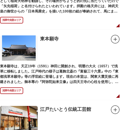
として稲荷大明神を勧請し、その場所がちょうど的の先に当たっていたので
「矢先稲荷」と名付けられたといわれています。拝殿の格天井には、神武天
皇の御世からの「日本馬乗史」を描いた100枚の絵が奉納されて、馬にまつ
わる歴史が一目瞭然に理解できます。
浅草中央部エリア
東本願寺
東本願寺は、天正19年（1591）神田に開創され、明暦の大火（1657）で浅
草に移転しました。江戸時代の様子は葛飾北斎の『富嶽三十六景』中の『東
都浅草本願寺』等の浮世絵に登場します。現在の本堂は、関東大震災後に再
建されました。御本尊の『阿弥陀如来立像』は四天王寺の心柱を使用し、嘉
禄2年（1226）頃の作と伝わっています。また、梵鐘は寛永7年（1630）以
浅草中央部エリア
後のものと推定され、都内に現存する梵鐘の中では有数の風格を誇り、毎年
大晦日に除夜の鐘で一般開放します。（要予約）
江戸たいとう伝統工芸館