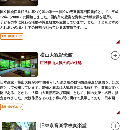
国立国会図書館法に基づく国内唯一の国立の児童書専門図書館として、平成
12年（2000）に開館しました。国内外の豊富な資料と情報資源を活用し、
子どもの本に関わる活動や調査研究を支援しています。また、子どもと本の
ふれあいの場としての役割も担っている図書館です。
レンガ棟は、明治39年（1906）に建てられた帝国図書館の建物を保存・再
上野・御徒町エリア
利用しています。
横山大観記念館
巨匠横山大観の終の住処
日本画家・横山大観が50年間暮らした池之端の自宅兼画室及び庭園を、記念
館として公開しています。建物と庭園は大観自身による設計で、貴重な文化
財であることから、「横山大観旧宅及び庭園」として、国の史跡・名勝に指
定されました。大観作品をそのまま床の間に掛けて展示しており、日本画本
来の楽しみ方を体験できる貴重な空間です。
上野・御徒町エリア
旧東京音楽学校奏楽堂