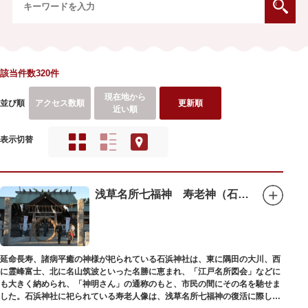
該当件数320件
現在地から
並び順
アクセス数順
更新順
近い順
表示切替
浅草名所七福神 寿老神（石浜神社）
延命長寿、諸病平癒の神様が祀られている石浜神社は、東に隅田の大川、西
に霊峰富士、北に名山筑波といった名勝に恵まれ、「江戸名所図会」などに
も大きく納められ、「神明さん」の通称のもと、市民の間にその名を馳せま
した。石浜神社に祀られている寿老人像は、浅草名所七福神の復活に際し、