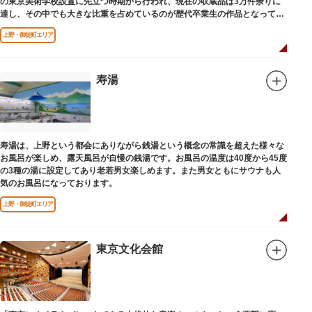
の東京美術学校設置に先立つ時期から行われ、現在の収蔵品は3万件余りに
達し、その中でも大きな比重を占めているのが歴代卒業生の作品となってい
ます。
上野・御徒町エリア
寿湯
寿湯は、上野という都会にありながら銭湯という概念の常識を超えた様々な
お風呂が楽しめ、露天風呂が自慢の銭湯です。お風呂の温度は40度から45度
の3種の湯に設定してあり老若男女楽しめます。また男女ともにサウナも人
気のお風呂になっております。
上野・御徒町エリア
東京文化会館