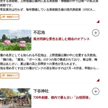
営する美術館。上野恩賜公園内にある美術館・博物館の中では唯一の私立美
り、現在もジュエリーや皮製品を扱うお店が多く、高いセンスとクオリティ
術館です。
をもった店舗が集結しています。
常設展示は行わず、毎年開催している美術館主催の現代美術展（VOCA
展）、公募展（上野の森美術館大賞展、日本の自然を描く展）のほか、マン
上野・御徒町エリア
ガから書展にいたるまで定期的に多彩なジャンルの独創的な企画展を開催し
ています。
別館の1階には、小企画展などの開催もできる上野の森美術館ギャラリー、
不忍池
そして、3階には上野の森アートスクールが設置され、初心者から熟練者を
風光明媚な景色を楽しむ都会のオアシス
対象とした油彩・アクリル、水彩、日本画のクラスや、週末に受講できる単
発講座などを開催しています。
蓮の名所としても知られる不忍池は、上野恩賜公園の中に位置する天然池。
「鵜の池」「蓮池」「ボート池」の3つの池で構成されており、春は桜、梅
雨はあじさい、夏は蓮の花と四季折々の景色が見られます。
池を埋め尽くすほどの蓮がピンクの花を咲かすのは7月～8月頃。早朝から午
前のみ開花するので、シーズン中は多くの観光客が朝早くから池を訪れま
上野・御徒町エリア
す。綺麗な蓮の花を近くから観察できるデッキを散歩しながら朝の不忍池を
楽しむのがおすすめです。
「ボート池」ではスワンボートやオール式のボートのレンタルが可能。水上
から池を眺めれば、新しい発見ができるかもしれません。また、「鵜の池」
下谷神社
にはマガモ・オナガガモなどたくさんの鴨や渡り鳥が訪れます。大都会の中
730年創建、都内で最も古い「お稲荷様」
でバードウォッチングができる珍しいスポットです。
ファミリーで、カップルで、または一人でゆったりと、思い思いの時間をお
過ごしください。