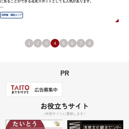
に見ることができる花見スポットとしても人気があります。
江戸時代には勧進大相撲の開催地としても知られ、3大強豪力士の谷風、小
浅草橋・蔵前エリア
野川、雷電などの名力士による幾多の名勝負が繰り広げられ大いに賑わいを
見せました。また、御神輿は昭和の名工・志布景彩（しふけいさい）による
もので、その華麗さから御神輿として初めて意匠登録されています。
創建当初の社号は「石清水八幡宮」でしたが、1951年に「藏前神社」へと改
称しました。江戸城鬼門除の守護神ならびに徳川将軍家祈願所の一社として
1
2
3
4
5
6
7
8
尊崇され、社地は200石の朱印地を賜り、江戸を代表する名社のひとつに数
えられています。赤穂義士討ち入りの成功祈願や、落語の演目にある「元
犬」ゆかりの神社としても知られるパワースポットです。
PR
お役立ちサイト
（外部サイトに遷移します）