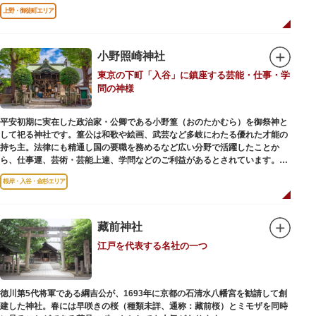
進歩などが学べる「地球館」の2つの常設展示をメインに、特別展・企画展
上野・御徒町エリア
などから構成されています。
2005年「愛・地球博」の長久手日本館で人気を博した「地球の部屋」を移設
した、「シアター36○」も見どころのひとつ。直径12.8m（実際の地球の
100万分の1の大きさ）のドームの内側すべてがスクリーンになっている世界
小野照崎神社
初のシアターで、月ごとに変わるオリジナル映像を上映しています。
東京の下町「入谷」に鎮座する芸能・仕事・学
楽しみながら学習できるイベント企画や、恐竜をはじめとした様々な実物標
問の神様
本、子ども向けのコーナーもあり、お子様連れでも楽しめる博物館です。
また、国立科学博物館では、日本およびアジアにおける科学系博物館の中核
平安初期に実在した政治家・公卿である小野篁（おのたかむら）を御祭神と
施設として、調査研究、標本資料の収集・保管・活用、展示・学習支援を推
して祀る神社です。篁公は和歌や絵画、武芸など多岐にわたる優れた才能の
進。これらの活動を上野の本館、白金台の附属自然教育園、茨城県つくば市
持ち主。法律にも精通し国の要職を務めるなど広い分野で活躍したことか
の実験植物園や筑波研究施設（非公開）で展開しています。
ら、仕事運、芸術・芸能上達、学問などのご利益があるとされています。
根岸・入谷・金杉エリア
境内には、国の重要有形民俗文化財であるミニチュアの富士山「富士塚」
や、日本三大に数えられる「庚申塚」、昭和を代表する囲碁棋士・藤沢秀行
氏の功績を顕彰した記念碑など見どころも多数。月毎に趣向を凝らした御朱
印は、うっとりするほど美しいデザインで人気を博しています。
藏前神社
江戸を代表する名社の一つ
江戸後期には、学問の神様である菅原道真公も回向院より遷され、境内にあ
る末社を含めて15柱もの神様が祀られています。俳優の渥美清が願をかけた
神社としても知られ、映画「男はつらいよ」で寅さんが首にかけているお守
りは、ここ小野照崎神社のものです。
徳川第5代将軍である綱吉公が、1693年に京都の石清水八幡宮を勧請して創
建した神社。春には早咲きの桜（種類未詳、通称：藏前桜）とミモザを同時