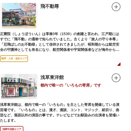
飛不動尊
正寶院（しょうぼういん）は享禄3年（1530）の創建と言われ、江戸期には
すでに「飛不動」の通称で知られていました。古くより「旅人の守り本尊」
「厄飛ばしのお不動様」として信仰されてきましたが、昭和期からは航空安
全の守護神としても有名になり、航空関係者や宇宙関係者などが海外からも
多く参拝に訪れます。
根岸・入谷・金杉エリア
浅草東洋館
都内で唯一の「いろもの寄席」です
浅草東洋館は、都内で唯一の「いろもの」を主とした寄席を開催している演
芸場です。「いろもの」とは、漫才、漫談、コント、マジック、紙切り、曲
芸など、落語以外の演芸の事です。テレビなどでお馴染みの出演者も登場い
たします。
浅草中央部エリア