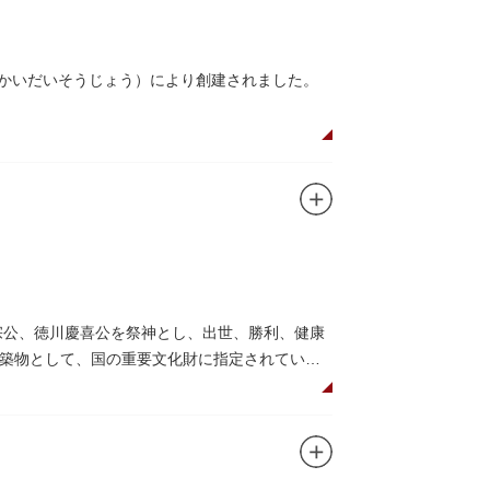
んかいだいそうじょう）により創建されました。
在は根本中堂をはじめ開山堂（両大師）、不忍
。戦火を免れた輪王寺門跡御本坊表門、徳川将
かれていることで有名。丸い形の松から不忍池
の有名寺院になぞらえて上野の山に数多くの堂
自ら彫ったと伝えられる秘仏です。徳川歴代将
宗公、徳川慶喜公を祭神とし、出世、勝利、健康
築物として、国の重要文化財に指定されていま
して国内外からの参拝者で賑わうスポットで
日光東照宮までお参りに行けない江戸の人々の
れることもあるので、拝観を申し込んでみては