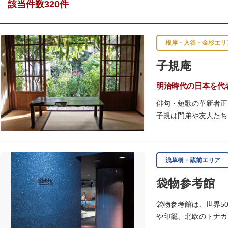
該当件数320件
根岸・入谷・金杉エリ
子規庵
明治時代の日本を代
俳句・短歌の革新者正
子規は門弟や友人たち
故郷松山より母と妹を
1945（昭和20）
浅草橋・蔵前エリア
感できる魅力的な空間
袋物参考館
子規が病室兼書斎にし
のボランティア団体に
袋物参考館は、世界5
や印籠、北欧のトナカ