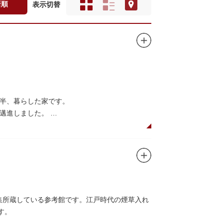
新順
表示切替
年半、暮らした家です。
に邁進しました。
品を創作し続けた場所でもあります。
在の庵は東京都指定史跡として明治の雰囲気が体
創作の様子を偲ぶことができます。現在、一般
収集所蔵している参考館です。江戸時代の煙草入れ
す。