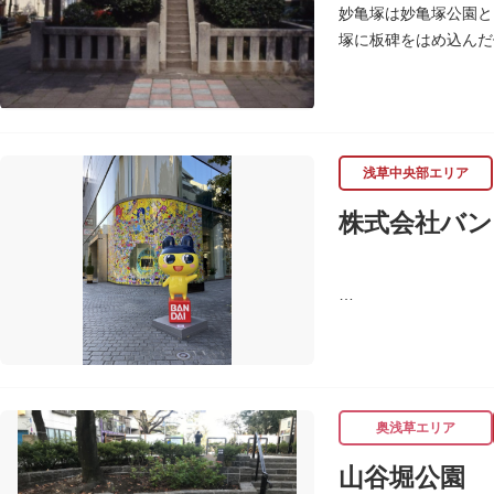
妙亀塚は妙亀塚公園と
塚に板碑をはめ込んだ
この妙亀塚のある地は
「梅若伝説」とは平安
かりこの地に捨てられ
おろして妙亀尼と称し
塚の上には板碑が祀ら
浅草中央部エリア
妙亀塚と板碑との関係
株式会社バン
なお、隅田川の対岸、
す。
バンダイは1950年
ド、菓子・食品・食玩
奥浅草エリア
山谷堀公園