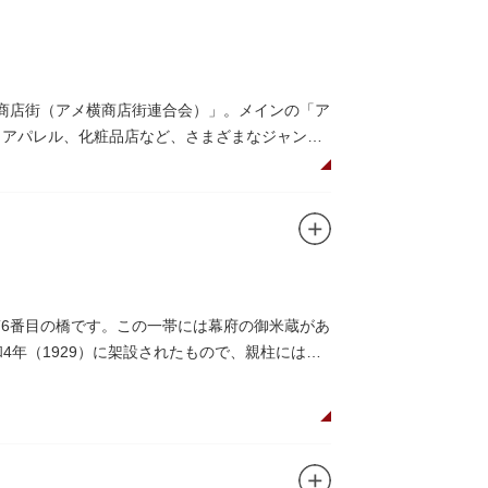
メ横商店街（アメ横商店街連合会）」。メインの「ア
、アパレル、化粧品店など、さまざまなジャンル
みながら目玉商品や特価品を探せるのが魅力の
仕切りであったのに対して、アメ横は満州から
（飴屋通り）」と呼ばれるように。反対側のJR
第6番目の橋です。この一帯には幕府の御米蔵があ
リカ通り）」と呼ばれるようになりました。こ
4年（1929）に架設されたもので、親柱には馬