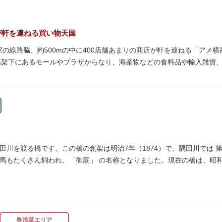
が軒を連ねる買い物天国
町駅の線路脇、約500mの中に400店舗あまりの商店が軒を連ねる「ア
高架下にあるモールやプラザからなり、海産物などの食料品や輸入雑貨
います。活気ある呼び込みが飛び交うなかで、店員さんとの会話も楽し
りは風物詩にもなっています。
物資が底をついた第二次世界大戦後にできた闇市。多くの闇市が的屋の
り連合会を結成。出店を統制し、商店街が形成されました。
ぐ南に発生した闇市は、飴を販売する屋台があったことから「アメヤ横丁
田川を渡る橋です。この橋の創架は明治7年（1874）で、隅田川では 
リカ進駐軍の放出物資を販売する店ができたので「アメリカ横丁（アメ
馬もたくさん飼われ、「御厩」 の名称となりました。現在の橋は、昭和
され、今の「アメ横」になったと言われています。
細工が組み込まれています。
奥浅草エリア