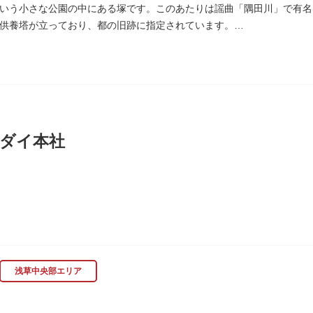
いう小さな公園の中にある塚です。このあたりは謡曲「隅田川」で有名
供養塔が立っており、都の旧跡に指定されています。
、かつて浅茅ヶ原と呼ばれた原野で、近くを奥州街道が通じていました
時代、吉田少将惟房の子・梅若が、信夫藤太という人買いにさらわれ、
世を去りました。我が子を探し求めてはるばるこの地まで来た母親は、
庵を結んだ、という説話です。謡曲『隅田川』はこの伝説をもとにして
れています。この板碑には「弘安十一年戊子五月二十二日孝子敬白」と
は、明らかではありません。
ダイ本社
木母寺（墨田区堤通）境内には梅若にちなむ梅若塚（都旧跡）があり、
に創業し、「夢・クリエイション～楽しいときを創る企業～を企業スロー
、アパレル、日用雑貨など、お客さまの身近で楽しんでいただけるエン
浅草中央部エリア