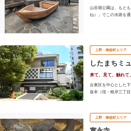
山谷堀公園は、もとも
ね）」でこの水路を通
谷堀はすべて埋め立て
ます。
上野・御徒町エリア
したまちミ
来て、見て、触れて
台東区を中心とした下
坂本（現・根岸三丁目
め、下町地域の歴史や
きるしたまち情報コー
上野・御徒町エリア
寛永寺