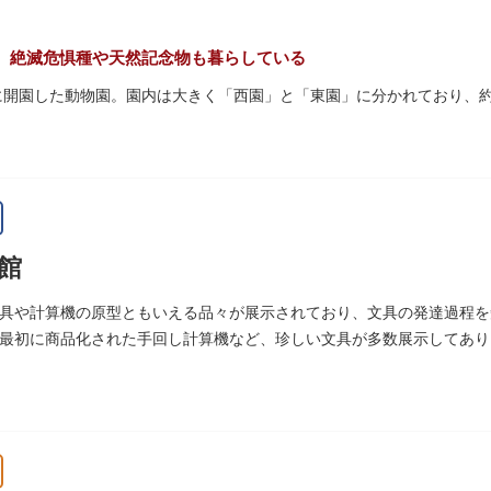
量限定のお守りや御朱印も授与されているので要チェック。手塚治虫の
。絶滅危惧種や天然記念物も暮らしている
初に開園した動物園。園内は大きく「西園」と「東園」に分かれており、約3
珍しい、豊かな緑に溢れたエリアです。トラ、ゾウなどが住む森エリア
あるシーンが目撃できることもあります。国指定重要文化財の「旧寛永寺
」などの歴史的建造物も見どころです。
名所としても知られる風光明媚な「不忍池」のほとりに位置する区域。
館
して話題のハシビロコウなどユニークな種も見られます。
ぷ」では、小動物を間近で観察することを通じて、命の大切さや生きも
具や計算機の原型ともいえる品々が展示されており、文具の発達過程を
最初に商品化された手回し計算機など、珍しい文具が多数展示してあり
空いてきたら、園内にいくつかあるフードショップで休憩しましょう。
ツが食べられます。オリジナルグッズを取り扱うギフトショップも必見