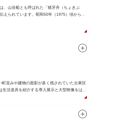
は、山谷船とも呼ばれた「猪牙舟（ちょきぶ
えられています。昭和50年（1975）頃から山
には、猪牙舟についての説明板も設置されてい
い町並みや建物の面影が多く残されていた台東区
階は生活道具を紹介する導入展示と大型映像をはじ
展示室と、道具や玩具を体験し、調べることがで