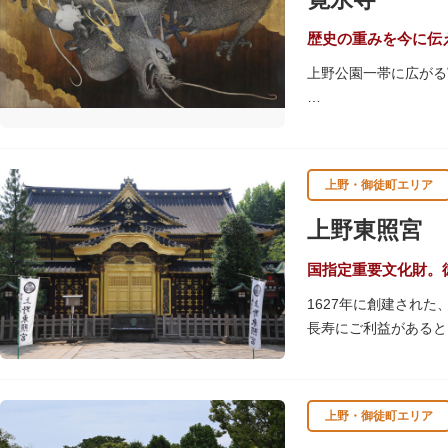
歴史の重みを今に伝
上野公園一帯に広がる
江戸時代には、現在の
池辯天堂、上野大仏（
軍霊廟勅額門など重要
上野・御徒町エリア
清水観音堂の舞台前に
辯天堂を見下ろす風流
上野東照宮
東叡山（とうえいざん
国指定重要文化財。
舎が建立されました。
1627年に創建され
軍の祈祷寺と菩提寺を
長寿にご利益があると
す。春は牡丹・桜、秋
す。
上野・御徒町エリア
贅沢に金箔が使われた
ために建てられたそう