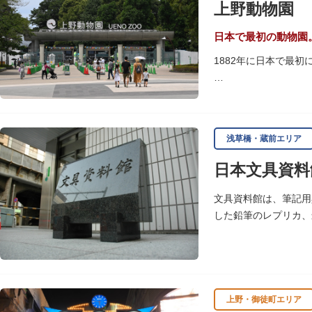
上野動物園
いかがでしょうか。
授与所では、期間・数
日本で最初の動物園
よ。
1882年に日本で最
「東園」は、都心では
では、水浴びなど迫力
に再建された「閑々亭
浅草橋・蔵前エリア
一方「西園」は、蓮の
日本文具資料
イや“動かない鳥”と
子ども動物園「すてっ
文具資料館は、筆記用
います。
した鉛筆のレプリカ、
歩き疲れたり、お腹が
可愛いフードやスイー
上野・御徒町エリア