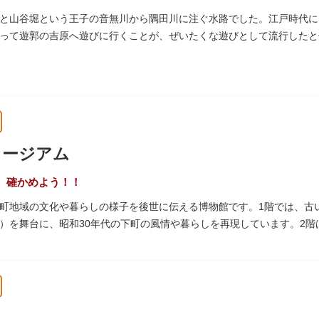
と山谷堀という王子の音無川から隅田川に注ぐ水路でした。江戸時代に
って遊郭の吉原へ遊びに行くことが、ぜいたくな遊びとして流行したと伝
られて暗渠となり、細長い公園として生まれ変わりました。山谷堀公園
ュージアム
、確かめよう！！
町地域の文化や暮らしの様子を後世に伝える博物館です。1階では、古
）を舞台に、昭和30年代の下町の風情や暮らしを再現しています。2
出来事をたどることのできる資料を展示しています。また3階には企画
ナーがあります。