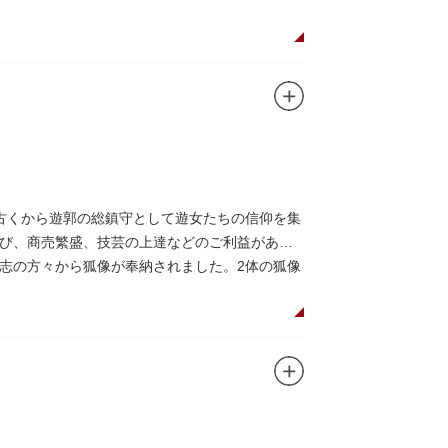
古くから遊郭の総鎮守として遊女たちの信仰を集
び、商売繁盛、技芸の上達などのご利益がある
志の方々から狐像が奉納されました。2体の狐像
せます。毎年5月の例祭では神輿渡御が行われ、
われています。