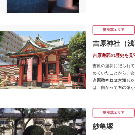
奥浅草エリア
吉原神社（浅
吉原遊郭の歴史を見
吉原の遊郭に祀られて
めていたことから、女
と崇敬されてきました
吉原神社には大河ドラ
は、向かって右の像が
春になると逢初桜（あ
威勢の良い掛け声とと
吉原弁財天は浅草名所
奥浅草エリア
妙亀塚