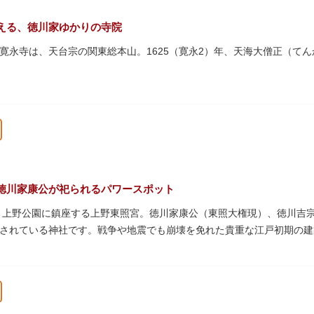
える、徳川家ゆかりの寺院
寛永寺は、天台宗の関東総本山。1625（寛永2）年、天海大僧正（て
上野公園一帯が寛永寺の境内でしたが、上野戦争でその多くを焼失。現
パゴダ）、輪王殿などの建造物が上野公園とその周辺に点在しています
文化財も多く有し、歴史の重みを今に伝える寺院です。
復元された「月の松」は、浮世絵師歌川広重の「名所江戸百景」にも描
な景観は、絶好のフォトスポットとなっています。
）という山号は、東の「比叡山延暦寺」を意味しており、比叡山や京都
徳川家康公が祀られるパワースポット
本尊は薬師瑠璃光如来（やくしるりこうにょらい）で、伝教大師最澄が
た、上野公園に鎮座する上野東照宮。徳川家康公（東照大権現）、徳川吉
兼ね、御霊廟には6名の将軍が埋葬されています。
されている神社です。戦争や地震でも崩壊を免れた貴重な江戸初期の建
は紅葉やダリア展、お正月は初詣や冬ぼたん鑑賞の地として、年間を通
豪華絢爛な金色殿（社殿）などの建造物は、三代将軍・徳川家光公が、
。社殿内部は文化財保護のため通常は非公開ですが、特別公開が実施さ