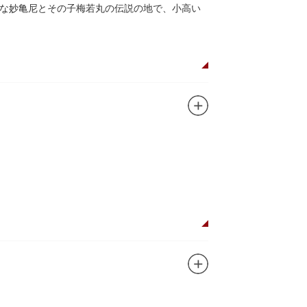
な妙亀尼とその子梅若丸の伝説の地で、小高い
。妙亀塚は「梅若伝説」にちなんだ名称です。
都から奥州へつれて行かれる途中、重い病にか
隅田川岸で里人から梅若の死を知らされ、髪を
います。
刻まれており、区内でも古いものです。しかし
この妙亀塚と相対するものと考えられていま
ガンに掲げ、IPを軸に玩具、ガシャポン、カー
ターテインメントをお届けしています。