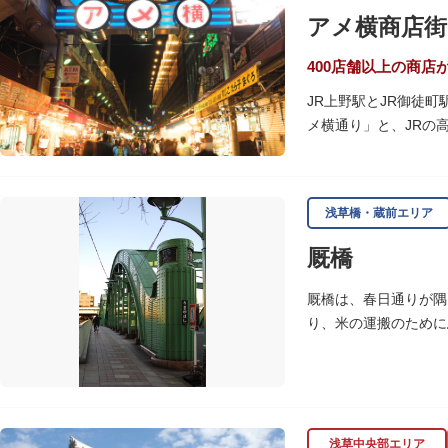
アメ横商店街
400店舗以上の商店
JR上野駅とJR御徒
メ横通り」と、JRの
の専門店が立ち並んで
ひとつ。年末の叩き売
浅草橋・蔵前エリア
アメ横のはじまりは、
の復員兵が共同体とな
厩橋
当時、JR上野駅のす
厩橋は、春日通りが隅
御徒町付近には、アメ
り、米の運搬のために
の2つのエリアが統合
をデザインしたガラス
浅草中央部エリア