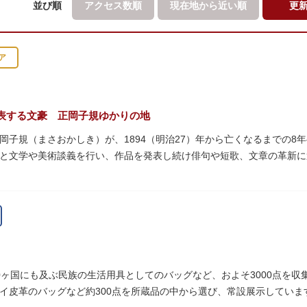
並び順
アクセス数順
現在地から
近い順
更
ア
表する文豪 正岡子規ゆかりの地
岡子規（まさおかしき）が、1894（明治27）年から亡くなるまでの8
と文学や美術談義を行い、作品を発表し続け俳句や短歌、文章の革新
呼び寄せ、結核に苦しみながらも34歳で亡くなるまで精力的に文学作
年の空襲で焼失しましたが、その5年後、当時の間取りのまま再建され、現
となっています。
ていた「病牀六尺の間」などを復元しており、明治の暮らしだけでなく
より大切に維持・保存されています。
0ヶ国にも及ぶ民族の生活用具としてのバッグなど、およそ3000点を
イ皮革のバッグなど約300点を所蔵品の中から選び、常設展示していま