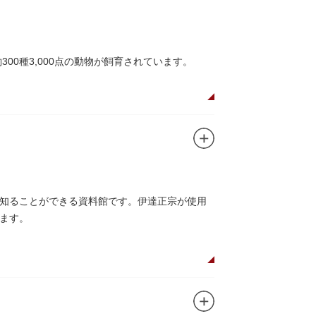
ユニコのお守りなど愛らしいものがあります
00種3,000点の動物が飼育されています。
や、ホッキョクグマやアザラシが住む海エリア
五重塔」や藤堂高虎が建て1878（明治11）年
キリンやサイなどの人気動物をはじめ、アイア
のの魅力が学べる体験プログラムが実施されて
知ることができる資料館です。伊達正宗が使用
ます。
それぞれのお店で、動物たちをモチーフにした
です。