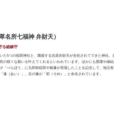
草名所七福神 弁財天）
守る総鎮守
いた5つの稲荷神社と、隣接する吉原弁財天が合祀されてできた神社。
性の様々な願いを叶えてくれるといわれています。ほかにも開運や縁結
。
マ「べらぼう」に九郎助稲荷や狐像が登場したことを記念して、地元有
「逢（あい）」、左の像が「初（そめ）」と命名されています。
いぞめさくら）と呼ばれるが枝垂れ桜が、見事な花を咲かせ人々を和ま
もに各町は活気にあふれます。
七福神の一社・弁財天にあたり、七福神に関する授与も年間を通して行